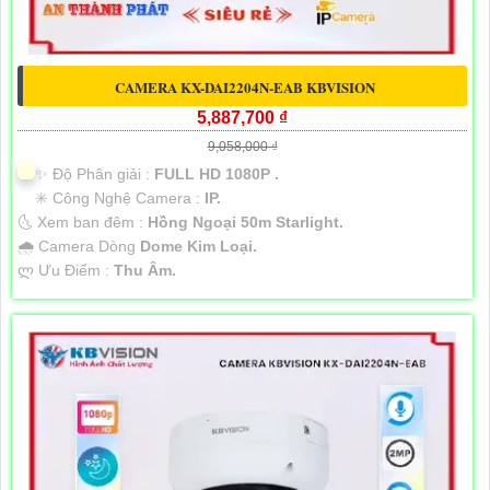
CAMERA KX-DAI2204N-EAB KBVISION
5,887,700 ₫
9,058,000 ₫
✨ Độ Phân giải :
FULL HD 1080P .
✳️ Công Nghệ Camera :
IP.
🌜 Xem ban đêm :
Hồng Ngoại 50m Starlight.
🌧️ Camera Dòng
Dome Kim Loại.
️ლ Ưu Điểm :
Thu Âm.