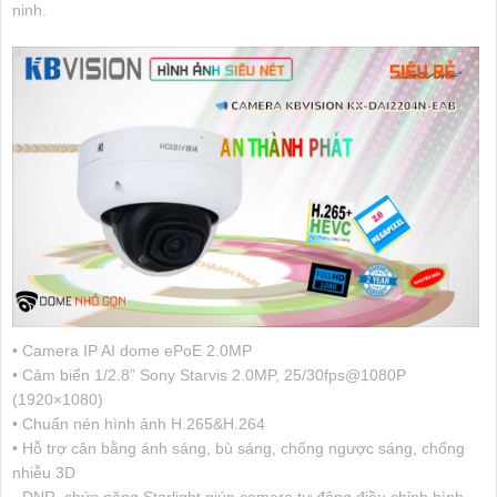
ninh.
• Camera IP AI dome ePoE 2.0MP
• Cảm biến 1/2.8” Sony Starvis 2.0MP, 25/30fps@1080P
(1920×1080)
• Chuẩn nén hình ảnh H.265&H.264
• Hỗ trợ cân bằng ánh sáng, bù sáng, chống ngược sáng, chống
nhiễu 3D
- DNR, chức năng Starlight giúp camera tự động điều chỉnh hình