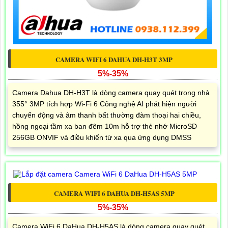
CAMERA WIFI 6 DAHUA DH-H3T 3MP
5%-35%
Camera Dahua DH-H3T là dòng camera quay quét trong nhà
355° 3MP tích hợp Wi-Fi 6 Công nghệ AI phát hiện người
chuyển động và âm thanh bất thường đàm thoại hai chiều,
hồng ngoại tầm xa ban đêm 10m hỗ trợ thẻ nhớ MicroSD
256GB ONVIF và điều khiển từ xa qua ứng dụng DMSS
CAMERA WIFI 6 DAHUA DH-H5AS 5MP
5%-35%
Camera WiFi 6 DaHua DH-H5AS là dòng camera quay quét