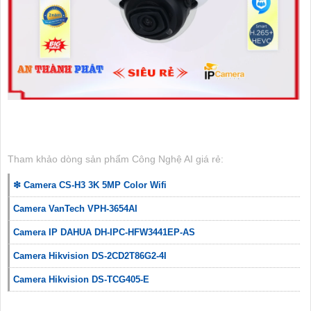
Tham khảo dòng sản phẩm Công Nghệ AI giá rẻ:
❇ Camera CS-H3 3K 5MP Color Wifi
Camera VanTech VPH-3654AI
Camera IP DAHUA DH-IPC-HFW3441EP-AS
Camera Hikvision DS-2CD2T86G2-4I
Camera Hikvision DS-TCG405-E