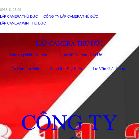
0938 11 23 99
LẮP CAMERA THỦ ĐỨC
CÔNG TY LẮP CAMERA THỦ ĐỨC
LẮP CAMERA WIFI THỦ ĐỨC
LẮP CAMERA THỦ ĐỨC
Thương Hiệu Camera
Trọn Bộ Camera Giá Rẻ
Lắp Camera Wifi
Đầu Ghi Phụ Kiên
Tư Vấn Giải Pháp
CÔNG TY