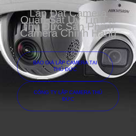
Lắp Đặt Camera
Quan Sát Uy Tín Tại
Thủ Đức Sản Phẩm
Camera Chính Hãng
BÁO GIÁ LẮP CAMERA TẠI
THỦ ĐỨC
CÔNG TY LẮP CAMERA THỦ
ĐỨC