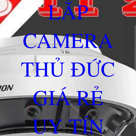
LẮP
CAMERA
THỦ ĐỨC
GIÁ RẺ
UY TÍN