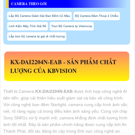
CAMERA THEO GÓI
Lắp Bộ Camera Giám Sát Ban Đêm Có Màu
Bộ Camera Đàm Thoại 2 Chiều
Linh Kiện Máy Tính Giá Rẻ
Trọn Bộ Camera Ip Visioncop
Lắp trọn bộ camera Ip giá rẻ chất lượng
KX-DAI2204N-EAB
- SẢN PHẨM CHẤT
LƯỢNG CỦA KBVISION
Thiết bị Camera
KX-DAi2204N-EAB
được tích hợp công nghệ AI
tiên tiến, giúp cải thiện hiệu suất giám sát và bảo vệ công trình.
Với công nghệ ban đêm Starlight, camera cung cấp hình ảnh sắc
nét, rõ ràng ngay cả trong điều kiện ánh sáng yếu. Cùng với chip
Sony SNR1s xử lý mạnh mẽ, camera khẳng định chất lượng hình
ảnh tốt nhất. Đây là sản phẩm chính hãng được cung cấp bởi An
Thành Phát, đối tác đáng tin cậy trong lĩnh vực công nghệ an