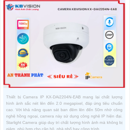
Thiết bị Camera IP KX-DAi2204N-EAB mang lại chất lượng
hình ảnh sắc nét lên đến 2.0 megapixel, đáp ứng tiêu chuẩn
cao. Với khả năng quan sát ban đêm lên đến 50m nhờ công
nghệ hồng ngoại, camera này sử dụng công nghệ IP hiện đại.
Starlight Camera giúp duy trì chất lượng hình ảnh mà không bị
giảm, phù hợp cho căn hộ, nhà phố hay công trình