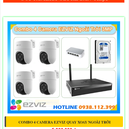
COMBO 4 CAMERA EZVIZ QUAY XOAY NGOÀI TRỜI