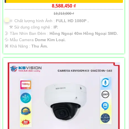
8,588,450 ₫
13,213,000 ₫
🔆 Chất lượng hình Ảnh :
FULL HD 1080P .
⚒ Sử dụng công nghệ :
IP.
🌛 Tầm Nhìn Ban Đêm :
Hồng Ngoại 40m Hồng Ngoại SMD.
💦 Mẫu Camera
Dome Kim Loại.
️⌘ Khả Năng :
Thu Âm.