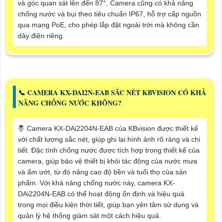
và góc quan sát lên đến 87°. Camera cũng có khả năng
chống nước và bụi theo tiêu chuẩn IP67, hỗ trợ cấp nguồn
qua mạng PoE, cho phép lắp đặt ngoài trời mà không cần
dây điện riêng.
📞 CAMERA KX-DAI2N-EAB SẮC NÉT KBVISION CÓ KHẢ
NĂNG CHỐNG NƯỚC KHÔNG?
🤴 Camera KX-DAi2204N-EAB của KBvision được thiết kế
với chất lượng sắc nét, giúp ghi lại hình ảnh rõ ràng và chi
tiết. Đặc tính chống nước được tích hợp trong thiết kế của
camera, giúp bảo vệ thiết bị khỏi tác động của nước mưa
và ẩm ướt, từ đó nâng cao độ bền và tuổi thọ của sản
phẩm. Với khả năng chống nước này, camera KX-
DAi2204N-EAB có thể hoạt động ổn định và hiệu quả
trong mọi điều kiện thời tiết, giúp bạn yên tâm sử dụng và
quản lý hệ thống giám sát một cách hiệu quả.