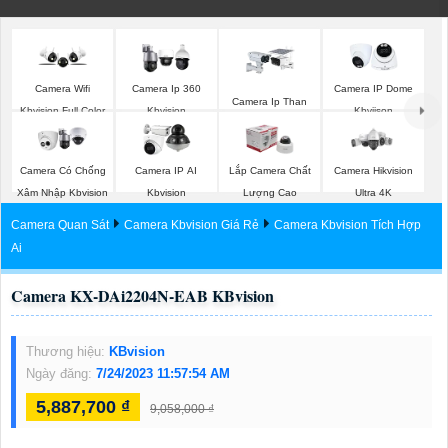
Camera Wifi
Camera Ip 360
Camera IP Dome
Camera Ip Than
Kbvision Full Color
Kbvision
Kbviison
Kbvision
Camera Có Chống
Camera IP AI
Lắp Camera Chất
Camera Hikvision
Xâm Nhập Kbvision
Kbvision
Lượng Cao
Ultra 4K
Camera Quan Sát
Camera Kbvision Giá Rẻ
Camera Kbvision Tích Hợp
Ai
Camera KX-DAi2204N-EAB KBvision
Thương hiệu:
KBvision
Ngày đăng:
7/24/2023 11:57:54 AM
5,887,700 ₫
9,058,000 ₫