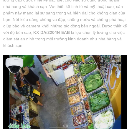
nhà hàng và khách sạn. Với thiết kế tinh tế và mỹ thuật cao, sản
phẩm này mang lại sự sang trọng và hiện đại cho không gian của
bạn. Nét kiểu dáng chống va đập, chống nước và chống phá hoại
giúp bảo vệ camera khỏi những tác động bên ngoài. Được thiết kế
với độ bền cao,
KX-DAi2204N-EAB
là lựa chọn lý tưởng cho việc
giám sát an ninh trong môi trường kinh doanh như nhà hàng và
khách sạn.