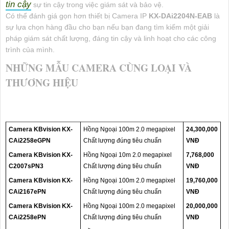
tin cậy
sự tin cậy trong việc giám sát và bảo vệ.
Có thể đánh giá gọn hơn thiết bị Camera IP
KX-DAi2204N-EAB
là
sự lựa chọn hàng đầu cho bạn nếu bạn đang tìm kiếm một giải
pháp giám sát chất lượng, đáng tin cậy và linh hoạt cho các công
trình của mình.
NHỮNG MẪU CAMERA CÙNG LOẠI VÀ
THƯƠNG HIỆU
Camera KBvision KX-
Hồng Ngoại 100m 2.0 megapixel
24,300,000
CAi2258eGPN
Chất lượng đúng tiêu chuẩn
VNĐ
Camera KBvision KX-
Hồng Ngoại 10m 2.0 megapixel
7,768,000
C2007sPN3
Chất lượng đúng tiêu chuẩn
VNĐ
Camera KBvision KX-
Hồng Ngoại 100m 2.0 megapixel
19,760,000
CAi2167ePN
Chất lượng đúng tiêu chuẩn
VNĐ
Camera KBvision KX-
Hồng Ngoại 100m 2.0 megapixel
20,000,000
CAi2258ePN
Chất lượng đúng tiêu chuẩn
VNĐ