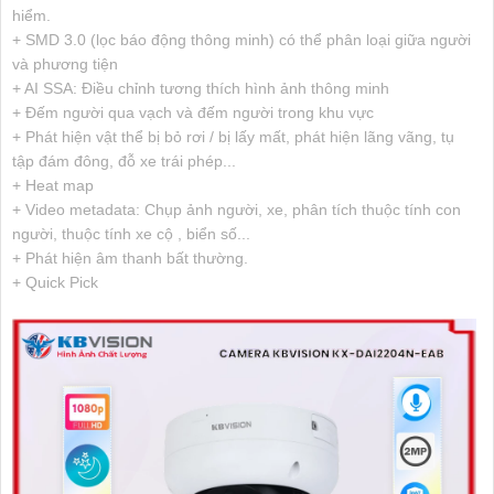
hiểm.
+ SMD 3.0 (lọc báo động thông minh) có thể phân loại giữa người
và phương tiện
+ AI SSA: Điều chỉnh tương thích hình ảnh thông minh
+ Đếm người qua vạch và đếm người trong khu vực
+ Phát hiện vật thể bị bỏ rơi / bị lấy mất, phát hiện lãng vãng, tụ
tập đám đông, đỗ xe trái phép...
+ Heat map
+ Video metadata: Chụp ảnh người, xe, phân tích thuộc tính con
người, thuộc tính xe cộ , biển số...
+ Phát hiện âm thanh bất thường.
+ Quick Pick