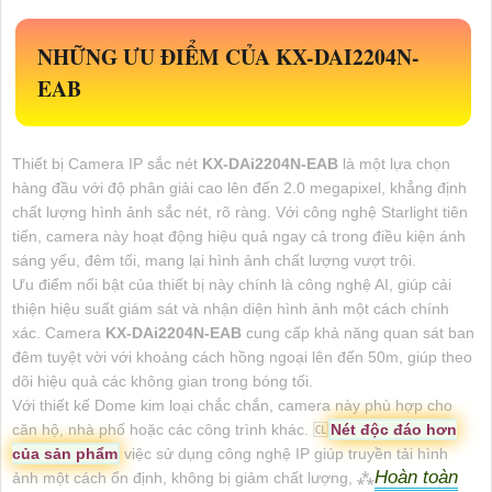
NHỮNG ƯU ĐIỂM CỦA
KX-DAI2204N-
EAB
Thiết bị Camera IP sắc nét
KX-DAi2204N-EAB
là một lựa chọn
hàng đầu với độ phân giải cao lên đến 2.0 megapixel, khẳng định
chất lượng hình ảnh sắc nét, rõ ràng. Với công nghệ Starlight tiên
tiến, camera này hoạt động hiệu quả ngay cả trong điều kiện ánh
sáng yếu, đêm tối, mang lại hình ảnh chất lượng vượt trội.
Ưu điểm nổi bật của thiết bị này chính là công nghệ AI, giúp cải
thiện hiệu suất giám sát và nhận diện hình ảnh một cách chính
xác. Camera
KX-DAi2204N-EAB
cung cấp khả năng quan sát ban
đêm tuyệt vời với khoảng cách hồng ngoại lên đến 50m, giúp theo
dõi hiệu quả các không gian trong bóng tối.
Với thiết kế Dome kim loại chắc chắn, camera này phù hợp cho
căn hộ, nhà phố hoặc các công trình khác. 🆑
Nét độc đáo hơn
của sản phẩm
việc sử dụng công nghệ IP giúp truyền tải hình
Hoàn toàn
ảnh một cách ổn định, không bị giảm chất lượng, ⁂