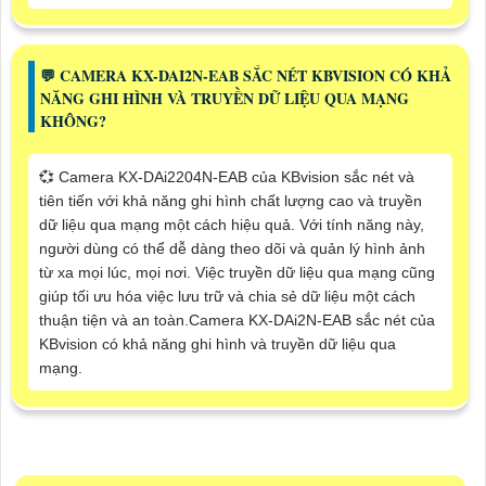
️💬 CAMERA KX-DAI2N-EAB SẮC NÉT KBVISION CÓ KHẢ
NĂNG GHI HÌNH VÀ TRUYỀN DỮ LIỆU QUA MẠNG
KHÔNG?
💞 Camera KX-DAi2204N-EAB của KBvision sắc nét và
tiên tiến với khả năng ghi hình chất lượng cao và truyền
dữ liệu qua mạng một cách hiệu quả. Với tính năng này,
người dùng có thể dễ dàng theo dõi và quản lý hình ảnh
từ xa mọi lúc, mọi nơi. Việc truyền dữ liệu qua mạng cũng
giúp tối ưu hóa việc lưu trữ và chia sẻ dữ liệu một cách
thuận tiện và an toàn.Camera KX-DAi2N-EAB sắc nét của
KBvision có khả năng ghi hình và truyền dữ liệu qua
mạng.