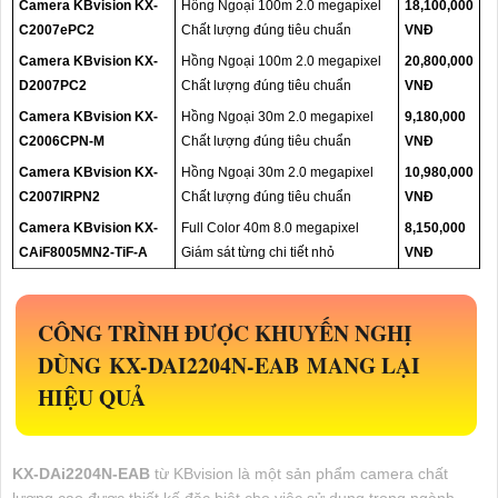
Camera KBvision KX-
Hồng Ngoại 100m 2.0 megapixel
18,100,000
C2007ePC2
Chất lượng đúng tiêu chuẩn
VNĐ
Camera KBvision KX-
Hồng Ngoại 100m 2.0 megapixel
20,800,000
D2007PC2
Chất lượng đúng tiêu chuẩn
VNĐ
Camera KBvision KX-
Hồng Ngoại 30m 2.0 megapixel
9,180,000
C2006CPN-M
Chất lượng đúng tiêu chuẩn
VNĐ
Camera KBvision KX-
Hồng Ngoại 30m 2.0 megapixel
10,980,000
C2007IRPN2
Chất lượng đúng tiêu chuẩn
VNĐ
Camera KBvision KX-
Full Color 40m 8.0 megapixel
8,150,000
CAiF8005MN2-TiF-A
Giám sát từng chi tiết nhỏ
VNĐ
CÔNG TRÌNH ĐƯỢC KHUYẾN NGHỊ
DÙNG
KX-DAI2204N-EAB
MANG LẠI
HIỆU QUẢ
KX-DAi2204N-EAB
từ KBvision là một sản phẩm camera chất
lượng cao được thiết kế đặc biệt cho việc sử dụng trong ngành