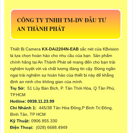
CÔNG TY TNHH TM-DV ĐẦU TƯ
AN THÀNH PHÁT
Thiết Bị Camera
KX-DAi2204N-EAB
sắc nét của KBvision
là lựa chọn hoàn hảo cho nhu cầu của bạn. Sản phẩm
chính hãng tại An Thành Phát sẽ mang đến cho bạn trải
nghiệm tuyệt vời và chất lượng đáng tin cậy. Đừng ngần
ngại trải nghiệm sự hoàn hảo của thiết bị này để khẳng
định an ninh cho không gian của mình.
Trụ Sở:
51 Lũy Bán Bích, P. Tân Thới Hòa, Q.Tân Phú,
TP.HCM
Hotline: 0938.11.23.99
Chi Nhánh 1:
445/38 Tân Hòa Đông,P Bình Trị Đông,
Bình Tân, TP HCM
Kỹ Thuật:
0906.855.330
Điện Thoại:
(028) 6688.4949