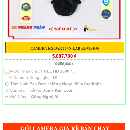
CAMERA KX-DAI2204N-EAB KBVISION
5,887,700 ₫
9,058,000 ₫
☀️ Độ Phân giải :
FULL HD 1080P .
®️ Camera Công nghệ :
IP.
🌔 Tầm Nhìn Ban Đêm :
Hồng Ngoại 50m Starlight.
🤹 Camera Thiết Kế
Dome Kim Loại.
️↭ Khả Năng :
Công Nghệ AI.
GÓI CAMERA GIÁ RẺ BÁN CHẠY