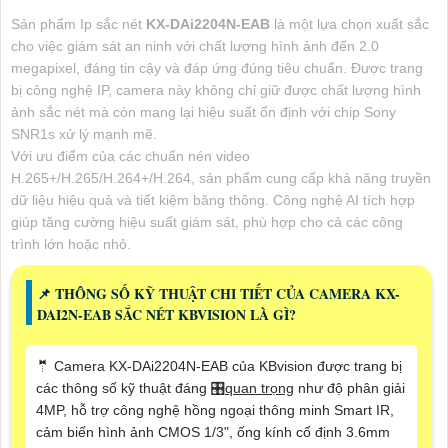
Sản phẩm Ip sắc nét
KX-DAi2204N-EAB
là một lựa chọn xuất sắc
cho việc giám sát an ninh với chất lượng hình ảnh đến 2.0
megapixel, đáng tin cậy và đáp ứng đúng tiêu chuẩn. Được trang
bị công nghệ IP, camera này không chỉ giữ được chất lượng hình
ảnh sắc nét mà còn mang lại hiệu suất ổn định với chip Sony
SNR1s xử lý mạnh mẽ.
Với ưu điểm của các chuẩn nén video
H.265+/H.265/H.264+/H.264, sản phẩm cung cấp khả năng truyền
dữ liệu hiệu quả và tiết kiệm băng thông. Công nghệ AI tích hợp
giúp tăng cường hiệu suất giám sát, phù hợp cho cả các công
trình lớn hoặc nhỏ.
📌 THÔNG SỐ KỸ THUẬT CHI TIẾT CỦA CAMERA KX-
DAI2N-EAB SẮC NÉT KBVISION LÀ GÌ?
🤵 Camera KX-DAi2204N-EAB của KBvision được trang bị
các thông số kỹ thuật đáng 🎛
quan trọng
như độ phân giải
4MP, hỗ trợ công nghệ hồng ngoại thông minh Smart IR,
cảm biến hình ảnh CMOS 1/3", ống kính cố định 3.6mm