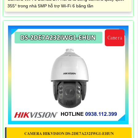
355° trong nhà 5MP hỗ trợ Wi-Fi 6 băng tần
CAMERA HIKVISION DS-2DE7A232IWG1-EHUN