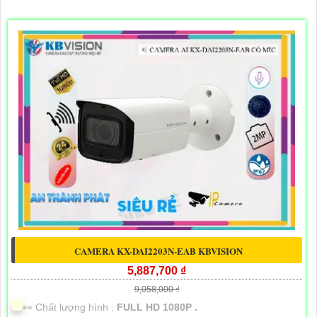
CAMERA KX-DAI2203N-EAB KBVISION
5,887,700 ₫
9,058,000 ₫
️👀 Chất lượng hình :
FULL HD 1080P .