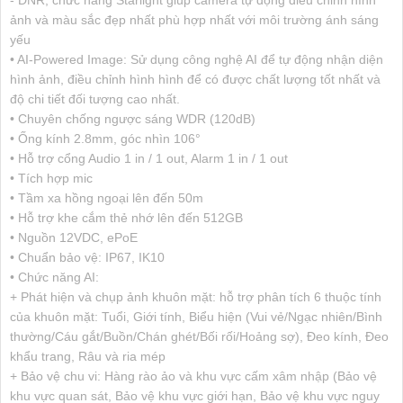
ảnh và màu sắc đẹp nhất phù hợp nhất với môi trường ánh sáng
yếu
• AI-Powered Image: Sử dụng công nghệ AI để tự động nhận diện
hình ảnh, điều chỉnh hình hình để có được chất lượng tốt nhất và
độ chi tiết đối tượng cao nhất.
• Chuyên chống ngược sáng WDR (120dB)
• Ống kính 2.8mm, góc nhìn 106°
• Hỗ trợ cổng Audio 1 in / 1 out, Alarm 1 in / 1 out
• Tích hợp mic
• Tầm xa hồng ngoại lên đến 50m
• Hỗ trợ khe cắm thẻ nhớ lên đến 512GB
• Nguồn 12VDC, ePoE
• Chuẩn bảo vệ: IP67, IK10
• Chức năng AI:
+ Phát hiện và chụp ảnh khuôn mặt: hỗ trợ phân tích 6 thuộc tính
của khuôn mặt: Tuổi, Giới tính, Biểu hiện (Vui vẻ/Ngạc nhiên/Bình
thường/Cáu gắt/Buồn/Chán ghét/Bối rối/Hoảng sợ), Đeo kính, Đeo
khẩu trang, Râu và ria mép
+ Bảo vệ chu vi: Hàng rào ảo và khu vực cấm xâm nhập (Bảo vệ
khu vực quan sát, Bảo vệ khu vực giới hạn, Bảo vệ khu vực nguy