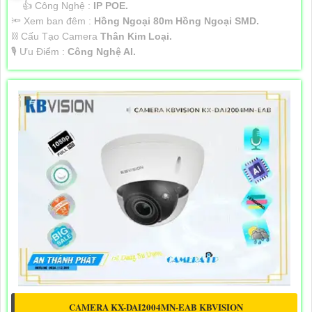
👍 Công Nghệ :
IP POE.
🔦 Xem ban đêm :
Hồng Ngoại 80m Hồng Ngoại SMD.
⛓ Cấu Tạo Camera
Thân Kim Loại.
️🎙 Ưu Điểm :
Công Nghệ AI.
CAMERA KX-DAI2004MN-EAB KBVISION