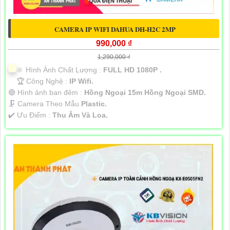
CAMERA IP WIFI DAHUA DH-H2C 2MP
990,000 ₫
1,290,000 ₫
🔆 Hình Ành Chất Lượng :
FULL HD 1080P .
🏆 Công Nghệ :
IP Wifi.
🔴 Hình ảnh ban đêm :
Hồng Ngoại 15m Hồng Ngoại SMD.
🗜️ Camera Theo Mẫu
Plastic.
️✔️ Ưu Điểm :
Thu Âm Và Loa.