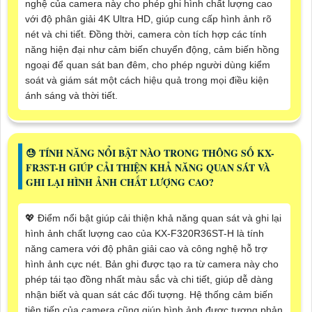
nghệ của camera này cho phép ghi hình chất lượng cao
với độ phân giải 4K Ultra HD, giúp cung cấp hình ảnh rõ
nét và chi tiết. Đồng thời, camera còn tích hợp các tính
năng hiện đại như cảm biến chuyển động, cảm biến hồng
ngoại để quan sát ban đêm, cho phép người dùng kiểm
soát và giám sát một cách hiệu quả trong mọi điều kiện
ánh sáng và thời tiết.
😓 TÍNH NĂNG NỔI BẬT NÀO TRONG THÔNG SỐ KX-
FR3ST-H GIÚP CẢI THIỆN KHẢ NĂNG QUAN SÁT VÀ
GHI LẠI HÌNH ẢNH CHẤT LƯỢNG CAO?
💖 Điểm nổi bật giúp cải thiện khả năng quan sát và ghi lại
hình ảnh chất lượng cao của KX-F320R36ST-H là tính
năng camera với độ phân giải cao và công nghệ hỗ trợ
hình ảnh cực nét. Bản ghi được tạo ra từ camera này cho
phép tái tạo đồng nhất màu sắc và chi tiết, giúp dễ dàng
nhận biết và quan sát các đối tượng. Hệ thống cảm biến
tiên tiến của camera cũng giúp hình ảnh được tương phản