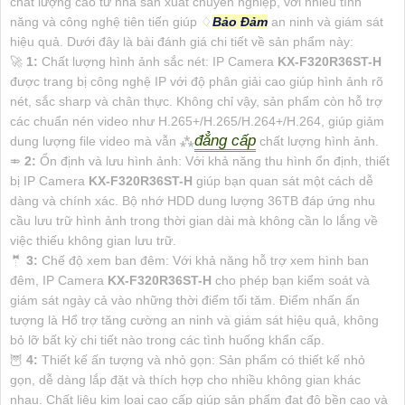
chất lượng cao từ nhà sản xuất chuyên nghiệp, với nhiều tính
năng và công nghệ tiên tiến giúp ♢
Bảo Đảm
an ninh và giám sát
hiệu quả. Dưới đây là bài đánh giá chi tiết về sản phẩm này:
️🚀
1:
Chất lượng hình ảnh sắc nét: IP Camera
KX-F320R36ST-H
được trang bị công nghệ IP với độ phân giải cao giúp hình ảnh rõ
nét, sắc sharp và chân thực. Không chỉ vậy, sản phẩm còn hỗ trợ
các chuẩn nén video như H.265+/H.265/H.264+/H.264, giúp giảm
đẳng cấp
dung lượng file video mà vẫn ⁂
chất lượng hình ảnh.
⤃
2:
Ổn định và lưu hình ảnh: Với khả năng thu hình ổn định, thiết
bị IP Camera
KX-F320R36ST-H
giúp bạn quan sát một cách dễ
dàng và chính xác. Bộ nhớ HDD dung lượng 36TB đáp ứng nhu
cầu lưu trữ hình ảnh trong thời gian dài mà không cần lo lắng về
việc thiếu không gian lưu trữ.
🤵
3:
Chế độ xem ban đêm: Với khả năng hỗ trợ xem hình ban
đêm, IP Camera
KX-F320R36ST-H
cho phép bạn kiểm soát và
giám sát ngày cả vào những thời điểm tối tăm. Điểm nhấn ấn
tượng là Hổ trợ tăng cường an ninh và giám sát hiệu quả, không
bỏ lỡ bất kỳ chi tiết nào trong các tình huống khẩn cấp.
🦉
4:
Thiết kế ấn tượng và nhỏ gọn: Sản phẩm có thiết kế nhỏ
gọn, dễ dàng lắp đặt và thích hợp cho nhiều không gian khác
nhau. Chất liệu kim loại cao cấp giúp sản phẩm đạt độ bền cao và