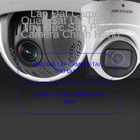
Lắp Đặt Camera
Quan Sát Uy Tín Tại
Thủ Đức Sản Phẩm
Camera Chính Hãng
BÁO GIÁ LẮP CAMERA TẠI
THỦ ĐỨC
CÔNG TY LẮP CAMERA THỦ
ĐỨC