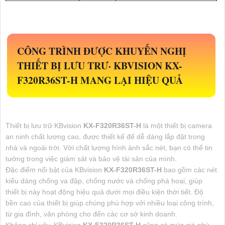
CÔNG TRÌNH ĐƯỢC KHUYẾN NGHỊ
THIẾT BỊ LƯU TRƯ· KBVISION
KX-
F320R36ST-H
MANG LẠI HIỆU QUẢ
Thiết bị lưu trữ KBvision
KX-F320R36ST-H
là một thiết bị camera
an ninh chất lượng cao, được thiết kế để dễ dàng lắp đặt trong
nhà và ngoài trời. Với chất lượng hình ảnh sắc nét, bạn có thể tin
tưởng trong việc giám sát và bảo vệ tài sản của mình.
Đặc điểm nổi bật của KBvision
KX-F320R36ST-H
bao gồm các nét
kiểu dáng chống va đập, chống nước và chống phá hoại, giúp
thiết bị này hoạt động hiệu quả dưới mọi điều kiện thời tiết. Độ
bền cao của thiết bị giúp chúng phù hợp với nhiều loại công trình,
từ gia đình, văn phòng cho đến các cơ sở kinh doanh.
Không chỉ vậy, KBvision
KX-F320R36ST-H
cũng có mức giá phù