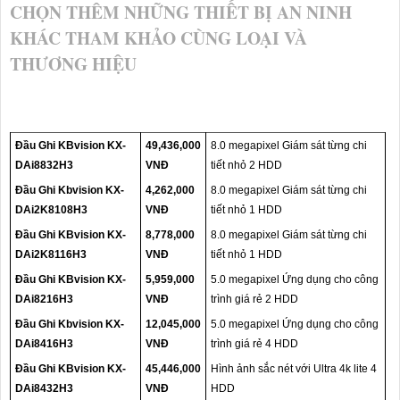
CHỌN THÊM NHỮNG THIẾT BỊ AN NINH
KHÁC THAM KHẢO CÙNG LOẠI VÀ
THƯƠNG HIỆU
Đầu Ghi KBvision KX-
49,436,000
8.0 megapixel Giám sát từng chi
DAi8832H3
VNĐ
tiết nhỏ 2 HDD
Đầu Ghi Kbvision KX-
4,262,000
8.0 megapixel Giám sát từng chi
DAi2K8108H3
VNĐ
tiết nhỏ 1 HDD
Đầu Ghi KBvision KX-
8,778,000
8.0 megapixel Giám sát từng chi
DAi2K8116H3
VNĐ
tiết nhỏ 1 HDD
Đầu Ghi KBvision KX-
5,959,000
5.0 megapixel Ứng dụng cho công
DAi8216H3
VNĐ
trình giá rẻ 2 HDD
Đầu Ghi Kbvision KX-
12,045,000
5.0 megapixel Ứng dụng cho công
DAi8416H3
VNĐ
trình giá rẻ 4 HDD
Đầu Ghi KBvision KX-
45,446,000
Hình ảnh sắc nét với Ultra 4k lite 4
DAi8432H3
VNĐ
HDD