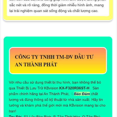
sắc nét và rõ ràng, đồng thời giảm nhiễu hình ảnh, mang
lại trải nghiệm quan sát sống động và chất lượng cao.
CÔNG TY TNHH TM-DV ĐẦU TƯ
AN THÀNH PHÁT
Với nhu cầu sử dụng thiết bị thu hình, bạn không thể bỏ
qua Thiết Bị Lưu Trữ KBvision
KX-F320R36ST-H
. Sản
phẩm chính hãng tại An Thành Phát, ♢
Bảo Đảm
chất
lượng và đúng thông số kỹ thuật từ nhà sản xuất. Hãy tin
tưởng và khám phá thế giới mới mà KBvision mang lại cho
bạn!
Trụ Sở:
51 Lũy Bán Bích, P. Tân Thới Hòa, Q.Tân Phú,