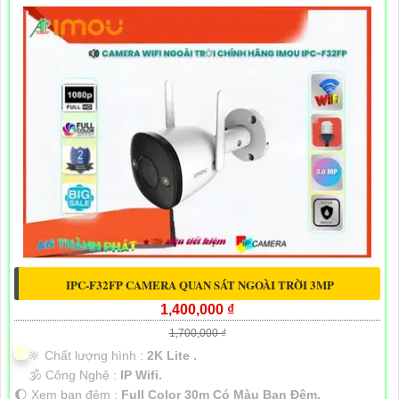
IPC-F32FP CAMERA QUAN SÁT NGOÀI TRỜI 3MP
1,400,000 ₫
1,700,000 ₫
🔆 Chất lượng hình :
2K Lite .
🕉️ Công Nghệ :
IP Wifi.
🌔 Xem ban đêm :
Full Color 30m Có Màu Ban Ðêm.