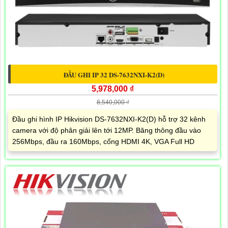
ĐẦU GHI IP 32 DS-7632NXI-K2(D)
5,978,000 ₫
8,540,000 ₫
Đầu ghi hình IP Hikvision DS-7632NXI-K2(D) hỗ trợ 32 kênh
camera với độ phân giải lên tới 12MP. Băng thông đầu vào
256Mbps, đầu ra 160Mbps, cổng HDMI 4K, VGA Full HD