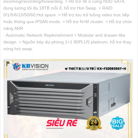
incoming/recording/forwarding. > Hỗ trợ 36 ổ cứng HDD SATA,
dung lượng tối đa 18TB mỗi ổ, hỗ trợ Hot-Swap. > RAID
0/1/5/6/10/50/60,Hot spare. > Hỗ trợ lưu trữ luồng video trực tiếp
hoặc thông qua IPSAN mode. > Hỗ trợ N+M cluster. > Hỗ trợ chức
năng ANR
- Automatic Network Replenishment > Modular and drawer-like
design. > Nguồn kép dự phòng 1+1 80PLUS platinum, hỗ trợ thay
nóng hot swap.