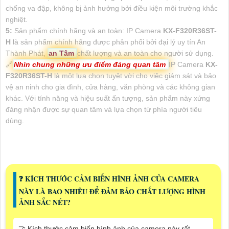
chống va đập, không bị ảnh hưởng bởi điều kiện môi trường khắc
nghiệt.
5:
Sản phẩm chính hãng và an toàn: IP Camera
KX-F320R36ST-
H
là sản phẩm chính hãng được phân phối bởi đại lý uy tín An
Thành Phát,
an Tâm
chất lượng và an toàn cho người sử dụng.
🔗
Nhìn chung những ưu điểm đáng quan tâm
IP Camera
KX-
F320R36ST-H
là một lựa chọn tuyệt vời cho việc giám sát và bảo
vệ an ninh cho gia đình, cửa hàng, văn phòng và các không gian
khác. Với tính năng và hiệu suất ấn tượng, sản phẩm này xứng
đáng nhận được sự quan tâm và lựa chọn từ phía người tiêu
dùng.
❓ KÍCH THƯỚC CẢM BIẾN HÌNH ẢNH CỦA CAMERA
NÀY LÀ BAO NHIÊU ĐỂ ĐẢM BẢO CHẤT LƯỢNG HÌNH
ẢNH SẮC NÉT?
🤝 Kích thước cảm biến hình ảnh của camera này rất