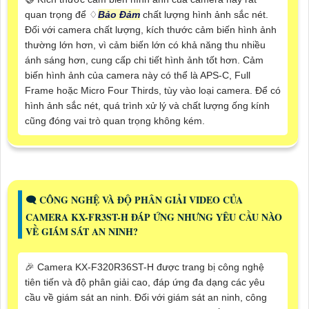
quan trọng để ♢
Bảo Đảm
chất lượng hình ảnh sắc nét.
Đối với camera chất lượng, kích thước cảm biến hình ảnh
thường lớn hơn, vì cảm biến lớn có khả năng thu nhiều
ánh sáng hơn, cung cấp chi tiết hình ảnh tốt hơn. Cảm
biến hình ảnh của camera này có thể là APS-C, Full
Frame hoặc Micro Four Thirds, tùy vào loại camera. Để có
hình ảnh sắc nét, quá trình xử lý và chất lượng ống kính
cũng đóng vai trò quan trọng không kém.
🗨️ CÔNG NGHỆ VÀ ĐỘ PHÂN GIẢI VIDEO CỦA
CAMERA KX-FR3ST-H ĐÁP ỨNG NHƯNG YÊU CẦU NÀO
VỀ GIÁM SÁT AN NINH?
️🎉 Camera KX-F320R36ST-H được trang bị công nghệ
tiên tiến và độ phân giải cao, đáp ứng đa dạng các yêu
cầu về giám sát an ninh. Đối với giám sát an ninh, công