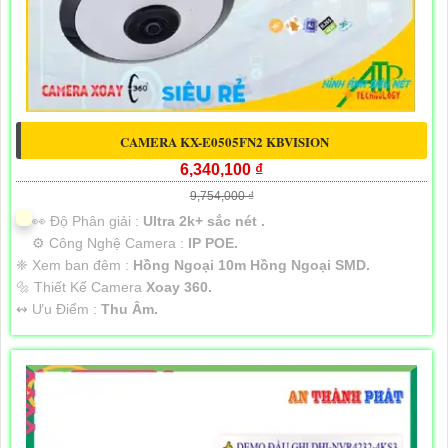
CAMERA KX-E0505FN2 KBVISION
6,340,100 ₫
9,754,000 ₫
️👀 Độ Phân giải :
Ultra 2k+ sắc nét .
⚙ Công Nghệ Camera :
IP POE.
❈ Xem ban đêm :
Hồng Ngoại 10m Hồng Ngoại SMD.
🔩 Thiết Kế Camera
Xoay 360.
️↭ Ưu Điểm :
Thu Âm.