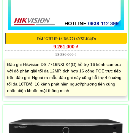
ĐẦU GHI IP 16 DS-7716NXI-K4(D)
9,261,000 ₫
13,230,000 ₫
Đầu ghi Hikvision DS-7716NXI-K4(D) hỗ trợ 16 kênh camera
với độ phân giải tối đa 12MP, tích hợp 16 cổng POE trực tiếp
trên đầu ghi. Ngoài ra mẫu đầu ghi này cũng hỗ trợ 4 ổ cứng
tối đa 10TB/ổ, 16 kênh phát hiện người/phương tiện cùng
nhận diện khuôn mặt thông minh