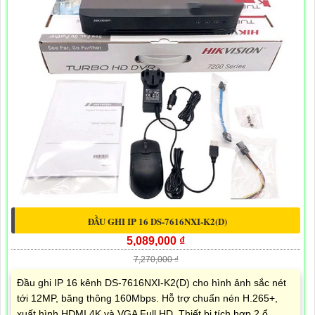
ĐẦU GHI IP 16 DS-7616NXI-K2(D)
5,089,000 ₫
7,270,000 ₫
Đầu ghi IP 16 kênh DS-7616NXI-K2(D) cho hình ảnh sắc nét
tới 12MP, băng thông 160Mbps. Hỗ trợ chuẩn nén H.265+,
xuất hình HDMI 4K và VGA Full HD. Thiết bị tích hợp 2 ổ