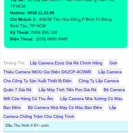
TP.HCM
Hotline: 0938.11.23.99
Chi Nhánh 1:
445/38 Tân Hòa Đông,P Bình Trị Đông,
Bình Tân, TP HCM
Kỹ Thuật:
0906.855.330
Điện Thoại:
(028) 6688.4949
Thông Tin:
Lắp Camera Ezviz Giá Rẻ Chính Hãng
Giới
Thiệu Camera IMOU Gọi Điện GK2CP-4C0WR
Lắp Camera
Cho Công Ty Sản Xuất Thiết Bị Điện
Công Ty Lắp Camera
Quận 7 Giá Rẻ
Lắp Máy Tính Tiền Pos Giá Rẻ
Bộ Camera
Wifi Cửa Hàng Có Thu Âm
Lắp Camera Nhà Xưởng Có Màu
Ban Đêm
Bộ Camera Nhà Máy Có Màu Ban Đêm
Lắp
Camera Chống Trộm Cho Cộng Trình
Đầu Thu Hình 4 Kbvision