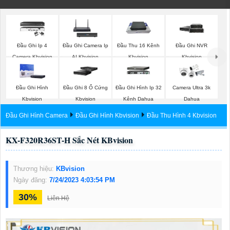
Đầu Ghi Ip 4
Đầu Ghi Camera Ip
Đầu Thu 16 Kênh
Đầu Ghi NVR
Camera Kbvision
AI Kbvision
Kbvision
Kbvision
Đầu Ghi Hình
Đầu Ghi 8 Ổ Cứng
Đầu Ghi Hình Ip 32
Camera Ultra 3k
Kbvision
Kbvision
Kênh Dahua
Dahua
Đầu Ghi Hình Camera
Đầu Ghi Hình Kbvision
Đầu Thu Hình 4 Kbvision
KX-F320R36ST-H Sắc Nét KBvision
Thương hiệu:
KBvision
Ngày đăng:
7/24/2023 4:03:54 PM
30%
Liên Hệ