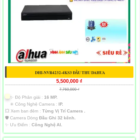
DHI-NVR4232-4KS3 ĐẦU THU DAHUA
5,500,000 ₫
7,760,000 ₫
✨ Độ Phân giải :
16 MP.
✳️ Công Nghệ Camera :
IP.
💥 Xem ban đêm :
Từng Vị Trí Camera .
🛡 Camera Dòng
Đầu Ghi 32 kênh.
️✨ Ưu Điểm :
Công Nghệ AI.