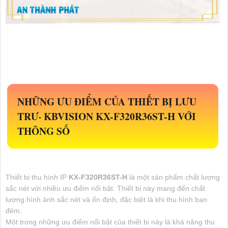
NHỮNG ƯU ĐIỂM CỦA THIẾT BỊ LƯU
TRƯ· KBVISION
KX-F320R36ST-H
VỚI
THÔNG SỐ
Thiết bị thu hình IP
KX-F320R36ST-H
là một sản phẩm chất lượng
sắc nét với nhiều ưu điểm nổi bật. Thiết bị này mang đến chất
lượng hình ảnh sắc nét và ổn định, đặc biệt là khi thu hình ban
đêm.
Một trong những ưu điểm nổi bật của thiết bị này là khả năng thu