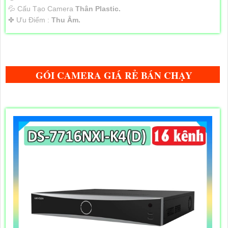
💦 Cấu Tạo Camera
Thân Plastic.
️✤ Ưu Điểm :
Thu Âm.
GÓI CAMERA GIÁ RẺ BÁN CHẠY