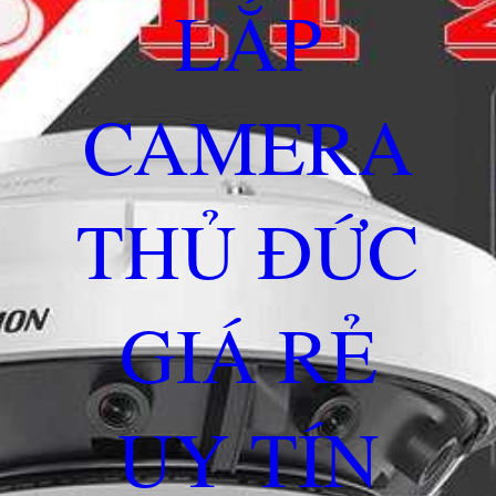
LẮP
CAMERA
THỦ ĐỨC
GIÁ RẺ
UY TÍN