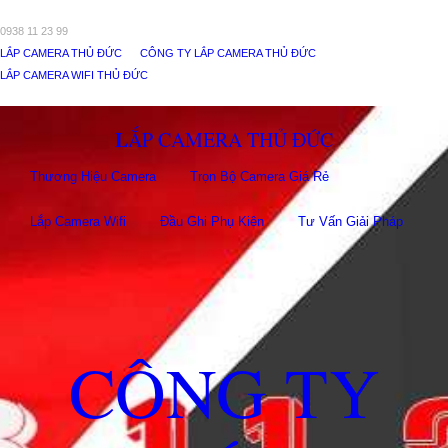
0938 11 23 99
LẮP CAMERA THỦ ĐỨC
CÔNG TY LẮP CAMERA THỦ ĐỨC
LẮP CAMERA WIFI THỦ ĐỨC
LẮP CAMERA THỦ ĐỨC
Thương Hiệu Camera
Trọn Bộ Camera Giá Rẻ
Lắp Camera Wifi
Đầu Ghi Phụ Kiên
Tư Vấn Giải Pháp
CÔNG TY