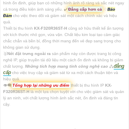
hình ổn định, giúp bạn có những hình ảnh rõ ràng và sắc nét ngay
cả trong điều kiện ánh sáng yếu. ✔️
Đẳng cấp hơn cả
♢
Bảo
Đảm
cho việc theo dõi và giám sát một cách chính xác và hiệu
quả.
Thiết bị thu hình
KX-F320R36ST-H
cũng sở hữu thiết kế ấn tượng
với kích thước nhỏ gọn, vừa vặn. Chất liệu kim loại tạo cảm giác
chắc chắn và bền bỉ, đồng thời mang đến vẻ đẹp sang trọng cho
không gian sử dụng.
️🥈
Nét đặt trưng ngoài ra
sản phẩm này còn được trang bị công
nghệ IP, giúp truyền tải dữ liệu một cách ổn định và không bị giảm
đẳng
chất lượng.
Những tích hợp mang tính công nghệ cao
⁂
cấp
cho việc truy cập và giám sát từ xa một cách thuận tiện và
hiệu quả.
👁️‍🗨
Tổng hợp lại những ưu điểm
thiết bị thu hình IP
KX-
F320R36ST-H
là một lựa chọn tuyệt vời cho việc giám sát và quản
lý an ninh, với chất lượng hình ảnh sắc nét, ổn định và đáng tin
cậy.