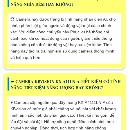
NĂNG NHÌN ĐÊM HAY KHÔNG?
💞 Camera này được trang bị tính năng nhận diện AI, cho
phép phân biệt giữa người và động vật một cách chính
xác. Với điểm cộng chủ yếu này Phục vụ hệ thống chỉ
cảnh báo khi có hoạt động của người, giảm thiểu thông
báo không cần thiết từ động vật hay sự kiện khác. Tính
năng này tạo ra trải nghiệm sử dụng camera thông minh
và hiệu quả hơn.
➽ CAMERA KBVISION KX-A11LN-A TIẾT KIỆM CÓ TÍNH
NĂNG TIẾT KIỆM NĂNG LƯỢNG HAY KHÔNG?
♥️ Camera cấp nguồn qua dây mạng KX-A4111LN-A của
KBvision có mức giá phải chăng và nổi bật với chất lượng
hình ảnh sắc nét, độ phân giải cao. Thiết kế nhỏ gọn, dễ
lắp đặt và cài đặt. Hỗ trợ công nghệ điều chỉnh hình ảnh
chuyên nghiệp. Đồng thời, tích hợp tính năng chống