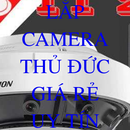
LẮP
CAMERA
THỦ ĐỨC
GIÁ RẺ
UY TÍN