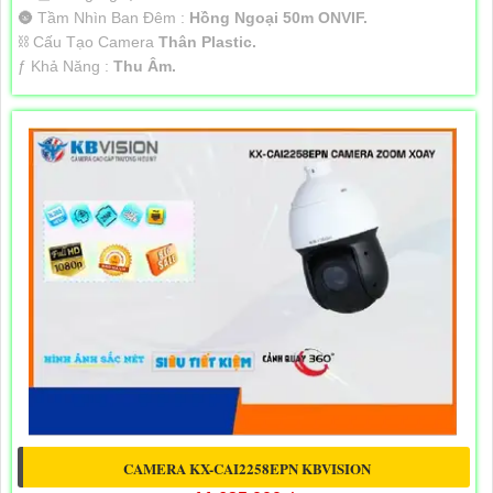
🌚 Tầm Nhìn Ban Đêm :
Hồng Ngoại 50m ONVIF.
⛓ Cấu Tạo Camera
Thân Plastic.
️ƒ Khả Năng :
Thu Âm.
CAMERA KX-CAI2258EPN KBVISION