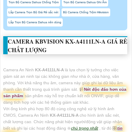
Trọn Bộ Camera Dahua Chống Trộm
Trọn Bộ Camera Dahua Ghi Âm
Lắp Camera Trọn Bộ Giá Rẻ sắc nét
Bộ Camera Chống Trộm Hikvision
Lắp Trọn Bộ Camera Dahua nên dùng
CAMERA KBVISION
KX-A4111LN-A
GIÁ RẺ
CHẤT LƯỢNG
Camera An Ninh
KX-A4111LN-A
là lựa chọn lý tưởng cho việc
giám sát an ninh tại các không gian như nhà ở, cửa hàng, văn
phòng. Với khả năng thu âm, camera này giúp ghi lại dữ liệu âm
thanh cần thiết trong quá trình giám sát. 📹
Nét độc đáo hơn của
sản phẩm
sản phẩm này hỗ trợ chuẩn kết nối ONVIF, giúp dễ
dàng tích hợp với các hệ thống giám sát khác.
Với ống kính phù hợp 80 độ cùng công nghệ xử lý hình ảnh
CMOS, Camera An Ninh
KX-A4111LN-A
cho hình ảnh sắc nét,
chất lượng cao. Chức năng phát hiện người/động vật giúp nhận
biết và ghi lại các hoạt động đáng ☣️
chú trọng nhất
, từ đó 🎛
tin