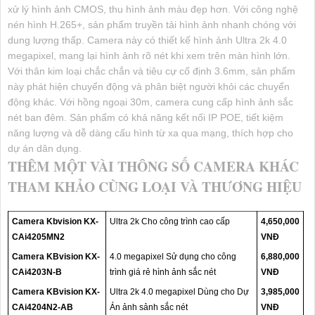
xử lý hình ảnh CMOS, thu hình ảnh màu đẹp hơn. Với công nghệ
nén hình H.265+, sản phẩm truyền tải hình ảnh nhanh chóng với
dung lượng thấp. Camera này có thiết kế hình ảnh Ultra 2k 4.0
megapixel, mang lại hình ảnh rõ nét khi xem trên màn hình lớn.
Với thân kim loại chắc chắn và tiêu cự cố định 3.6mm, sản phẩm
này phát hiện chuyển động và phân biệt người khỏi các chuyển
động khác. Với hồng ngoại 30m, camera cung cấp hình ảnh sắc
nét ban đêm. Sản phẩm có khả năng kết nối IP POE, tiết kiệm
năng lượng và dễ dàng cấu hình từ xa qua mạng, thích hợp cho
dự án dân dụng.
THÊM MỘT VÀI THÔNG SỐ CAMERA KHÁC
THAM KHẢO CÙNG LOẠI VÀ THƯƠNG HIỆU
Camera Kbvision KX-
Ultra 2k Cho công trình cao cấp
4,650,000
CAi4205MN2
VNĐ
Camera KBvision KX-
4.0 megapixel Sử dụng cho công
6,880,000
CAi4203N-B
trình giá rẻ hình ảnh sắc nét
VNĐ
Camera KBvision KX-
Ultra 2k 4.0 megapixel Dùng cho Dự
3,985,000
CAi4204N2-AB
Án ảnh sảnh sắc nét
VNĐ