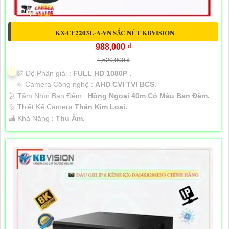
KX-CF2203L-A-VN SẮC NÉT KBVISION
988,000 ₫
1,520,000 ₫
💯 Độ Phân giải :
FULL HD 1080P .
⚛️ Camera Công nghệ :
AHD CVI TVI BCS.
🌛 Tầm Nhìn Ban Đêm :
Hồng Ngoại 40m Có Màu Ban Đêm.
🔩 Thiết Kế Camera
Thân Kim Loại.
️🛃 Khả Năng :
Thu Âm.