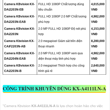
Camera KBvision KX-
FULL HD 1080P Chất lượng đúng
4,015,000
DAi2203N-EB
tiêu chuẩn
VNĐ
Camera KBvision KX-
FULL HD 1080P 2.0 MP Chất lượng
4,982,000
DAi2203N-EAB
phù hợp
VNĐ
Camera KBvision KX-
2.0 MP FULL HD 1080P Độ nét phù
4,153,000
DAi2203N
hợp
VNĐ
Camera Kbvision KX-
2.0 megapixel Giám sát trên điện
8,280,000
CAiF2203N-AB
thoại nhanh
VNĐ
Camera KBvision KX-
2.0 MP FULL HD 1080P xem qua
4,982,000
DAi2204N-EAB
điện thoại máy tính phù hợp
VNĐ
Camera KBvision KX-
2.0 megapixel Thích hợp cho công
2,640,000
CAi2203N-B
trình giá rẻ
VNĐ
CÔNG TRÌNH KHUYÊN DÙNG
KX-A4111LN-A
"Camera Kbvision
KX-A4111LN-A
là lựa chọn hoàn hảo cho việc