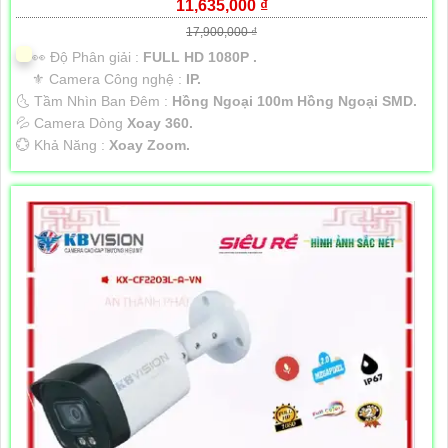
11,635,000 ₫
17,900,000 ₫
️👀 Độ Phân giải :
FULL HD 1080P .
⚜️ Camera Công nghệ :
IP.
🌜 Tầm Nhìn Ban Đêm :
Hồng Ngoại 100m Hồng Ngoại SMD.
💦 Camera Dòng
Xoay 360.
️💮 Khả Năng :
Xoay Zoom.