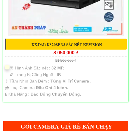
KX-DAI4K8208EN3 SẮC NÉT KBVISION
8,050,000 ₫
11,500,000 ₫
🦉 Hình Ảnh Sắc nét :
32 MP.
🌠 Trang Bị Công Nghệ :
IP.
❈ Tầm Nhìn Ban Đêm :
Từng Vị Trí Camera .
🌧️ Loại Camera
Đầu Ghi 4 kênh.
️₤ Khả Năng :
Báo Động Chuyển Động.
GÓI CAMERA GIÁ RẺ BÁN CHẠY