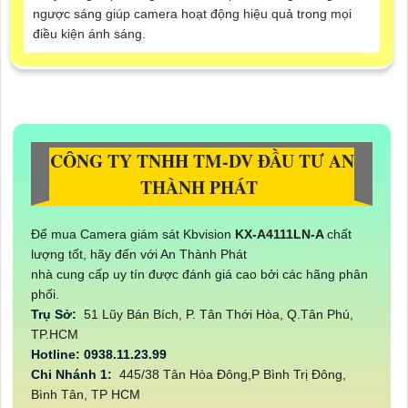
ngược sáng giúp camera hoạt động hiệu quả trong mọi
điều kiện ánh sáng.
CÔNG TY TNHH TM-DV ĐẦU TƯ AN
THÀNH PHÁT
Để mua Camera giám sát Kbvision
KX-A4111LN-A
chất
lượng tốt, hãy đến với An Thành Phát
nhà cung cấp uy tín được đánh giá cao bởi các hãng phân
phối.
Trụ Sở:
51 Lũy Bán Bích, P. Tân Thới Hòa, Q.Tân Phú,
TP.HCM
Hotline: 0938.11.23.99
Chi Nhánh 1:
445/38 Tân Hòa Đông,P Bình Trị Đông,
Bình Tân, TP HCM