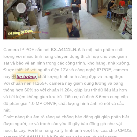
Camera IP POE sắc nét
KX-A4111LN-A
là một sản phẩm chất
lượng với nhiều tính năng chuyên dụng thích hợp cho việc giám
sát và bảo vệ an ninh trong các công trình, kho hàng, nhà xưởng.
Được thiết kế với nguồn điện 12V và công nghệ IP POE, camera
này 🎛
tin tưởng
chất lượng hình ảnh sáng đẹp và trung thực.
Với chuẩn nén H.265+, camera này giảm dung lượng và băng
thông hơn 60% so với chuẩn H.264, giúp lưu trữ dữ liệu lâu hơn
và tiết kiệm không gian lưu trữ. Tiêu cự cố định 3.6mm cung cấp
độ phân giải 4.0 MP ONVIF, chất lượng hình ảnh rõ nét và sắc
nét.
Chức năng thu âm rõ ràng và chống báo động giả giúp phân biệt
được người, xe và tránh các yếu tố gây báo động giả như vật
nuôi, lá cây. Với khả năng xử lý hình ảnh vượt trội của chip CMOS,