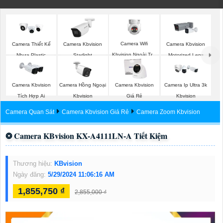
Camera Wifi
Camera Thiết Kế
Camera Kbvision
Camera Kbvision
Kbvision Ngoài Trời
Nhựa Plastic
Starlight
Motorized Lens
360
Kbvision
Camera Kbvision
Camera Hồng Ngoại
Camera Kbvision
Camera Ip Ultra 3k
Tích Hợp Ai
Kbvision
Giá Rẻ
Kbvision
Camera Quan Sát
Camera Kbvision Giá Rẻ
Camera Zoom Kbvision
❂ Camera KBvision KX-A4111LN-A Tiết Kiệm
Thương hiệu:
KBvision
Ngày đăng:
5/29/2024 11:06:16 AM
1,855,750 ₫
2,855,000 ₫