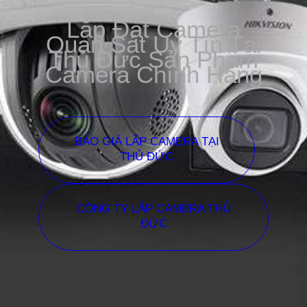
Lắp Đặt Camera
Quan Sát Uy Tín Tại
Thủ Đức Sản Phẩm
Camera Chính Hãng
BÁO GIÁ LẮP CAMERA TẠI
THỦ ĐỨC
CÔNG TY LẮP CAMERA THỦ
ĐỨC