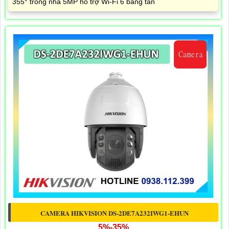
355° trong nhà 5MP hỗ trợ Wi-Fi 6 băng tần
CAMERA HIKVISION DS-2DE7A232IWG1-EHUN
5%-35%