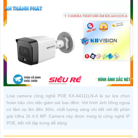
Loại camera công nghệ POE KX-A4111LN-A là sự lựa chọn
hoàn hảo cho việc giám sát ban đêm. Với hình ảnh hồng ngoại
có tầm xa lên đến 30m, chất lượng sáng chi tiết với độ phân
giải Ultra 2k 4.0 MP. Camera này được trang bị công nghệ IP
POE, kết nối tập trung dễ dàng