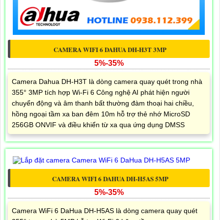
CAMERA WIFI 6 DAHUA DH-H3T 3MP
5%-35%
Camera Dahua DH-H3T là dòng camera quay quét trong nhà
355° 3MP tích hợp Wi-Fi 6 Công nghệ AI phát hiện người
chuyển động và âm thanh bất thường đàm thoại hai chiều,
hồng ngoại tầm xa ban đêm 10m hỗ trợ thẻ nhớ MicroSD
256GB ONVIF và điều khiển từ xa qua ứng dụng DMSS
CAMERA WIFI 6 DAHUA DH-H5AS 5MP
5%-35%
Camera WiFi 6 DaHua DH-H5AS là dòng camera quay quét