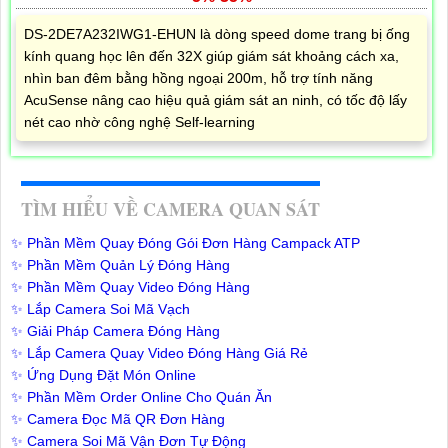
DS-2DE7A232IWG1-EHUN là dòng speed dome trang bị ống
kính quang học lên đến 32X giúp giám sát khoảng cách xa,
nhìn ban đêm bằng hồng ngoại 200m, hỗ trợ tính năng
AcuSense nâng cao hiệu quả giám sát an ninh, có tốc độ lấy
nét cao nhờ công nghệ Self-learning
TÌM HIỂU VỀ CAMERA QUAN SÁT
✨ Phần Mềm Quay Đóng Gói Đơn Hàng Campack ATP
✨ Phần Mềm Quản Lý Đóng Hàng
✨ Phần Mềm Quay Video Đóng Hàng
✨ Lắp Camera Soi Mã Vạch
✨ Giải Pháp Camera Đóng Hàng
✨ Lắp Camera Quay Video Đóng Hàng Giá Rẻ
✨ Ứng Dụng Đặt Món Online
✨ Phần Mềm Order Online Cho Quán Ăn
✨ Camera Đọc Mã QR Đơn Hàng
✨ Camera Soi Mã Vận Đơn Tự Động