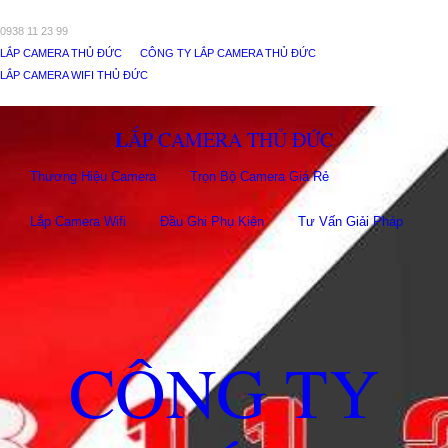
0938 11 23 99
LẮP CAMERA THỦ ĐỨC
CÔNG TY LẮP CAMERA THỦ ĐỨC
LẮP CAMERA WIFI THỦ ĐỨC
LẮP CAMERA THỦ ĐỨC
Thương Hiệu Camera
Trọn Bộ Camera Giá Rẻ
Lắp Camera Wifi
Đầu Ghi Phụ Kiên
Tư Vấn Giải Pháp
CÔNG TY