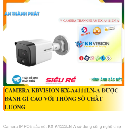
CAMERA KBVISION
KX-A4111LN-A
ĐƯỢC
ĐÁNH GÍ CAO VỚI THÔNG SỐ CHẤT
LƯỢNG
Camera IP POE sắc nét
KX-A4111LN-A
sử dụng công nghệ chip