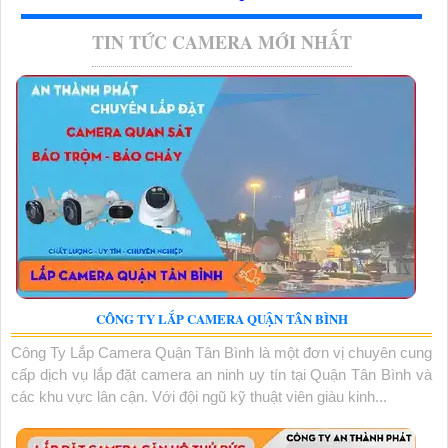
TIN TỨC CAMERA MỚI NHẤT
CÔNG TY LẮP CAMERA QUẬN TÂN BÌNH
Công Ty Lắp Camera Quận Tân Bình là một đơn vị chuyên cung
cấp dịch vụ lắp đặt camera an ninh uy tín tại Quận Tân Bình và
các khu vực lân cận. Với đội ngũ kỹ thuật viên giàu kinh...