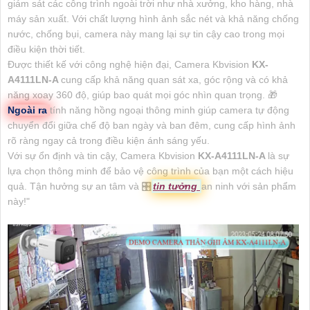
giám sát các công trình ngoài trời như nhà xưởng, kho hàng, nhà
máy sản xuất. Với chất lượng hình ảnh sắc nét và khả năng chống
nước, chống bụi, camera này mang lại sự tin cậy cao trong mọi
điều kiện thời tiết.
Được thiết kế với công nghệ hiện đại, Camera Kbvision
KX-
A4111LN-A
cung cấp khả năng quan sát xa, góc rộng và có khả
năng xoay 360 độ, giúp bao quát mọi góc nhìn quan trọng. 🎁
Ngoài ra
tính năng hồng ngoại thông minh giúp camera tự động
chuyển đổi giữa chế độ ban ngày và ban đêm, cung cấp hình ảnh
rõ ràng ngay cả trong điều kiện ánh sáng yếu.
Với sự ổn định và tin cậy, Camera Kbvision
KX-A4111LN-A
là sự
lựa chọn thông minh để bảo vệ công trình của bạn một cách hiệu
quả. Tận hưởng sự an tâm và 🎛
tin tưởng
an ninh với sản phẩm
này!"