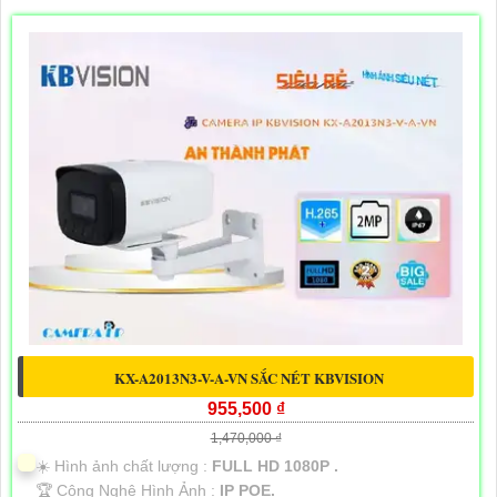
KX-A2013N3-V-A-VN SẮC NÉT KBVISION
955,500 ₫
1,470,000 ₫
☀️ Hình ảnh chất lượng :
FULL HD 1080P .
🏆 Công Nghệ Hình Ảnh :
IP POE.