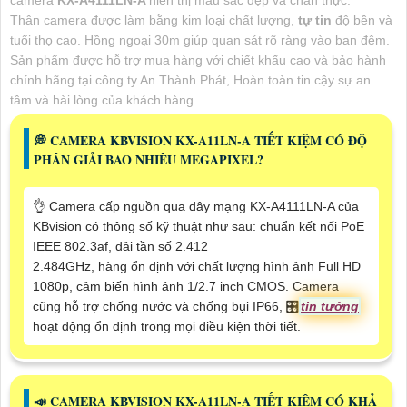
camera
KX-A4111LN-A
hiển thị màu sắc đẹp và chân thực.
Thân camera được làm bằng kim loại chất lượng,
tự tin
độ bền và
tuổi thọ cao. Hồng ngoại 30m giúp quan sát rõ ràng vào ban đêm.
Sản phẩm được hỗ trợ mua hàng với chiết khấu cao và bảo hành
chính hãng tại công ty An Thành Phát, Hoàn toàn tin cậy sự an
tâm và hài lòng của khách hàng.
️💭 CAMERA KBVISION KX-A11LN-A TIẾT KIỆM CÓ ĐỘ
PHÂN GIẢI BAO NHIÊU MEGAPIXEL?
👌 Camera cấp nguồn qua dây mạng KX-A4111LN-A của
KBvision có thông số kỹ thuật như sau: chuẩn kết nối PoE
IEEE 802.3af, dải tần số 2.412
2.484GHz, hàng ổn định với chất lượng hình ảnh Full HD
1080p, cảm biến hình ảnh 1/2.7 inch CMOS. Camera
cũng hỗ trợ chống nước và chống bụi IP66, 🎛
tin tưởng
hoạt động ổn định trong mọi điều kiện thời tiết.
📣 CAMERA KBVISION KX-A11LN-A TIẾT KIỆM CÓ KHẢ