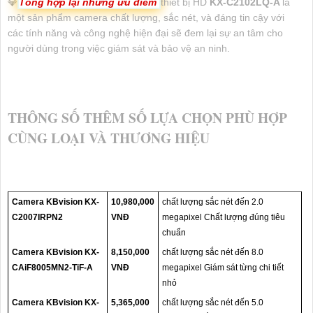
💎
Tổng hợp lại những ưu điểm
thiết bị HD
KX-C2102LQ-A
là
một sản phẩm camera chất lượng, sắc nét, và đáng tin cậy với
các tính năng và công nghệ hiện đại sẽ đem lại sự an tâm cho
người dùng trong việc giám sát và bảo vệ an ninh.
THÔNG SỐ THÊM SỐ LỰA CHỌN PHÙ HỢP
CÙNG LOẠI VÀ THƯƠNG HIỆU
Camera KBvision KX-
10,980,000
chất lượng sắc nét đến 2.0
C2007IRPN2
VNĐ
megapixel Chất lượng đúng tiêu
chuẩn
Camera KBvision KX-
8,150,000
chất lượng sắc nét đến 8.0
CAiF8005MN2-TiF-A
VNĐ
megapixel Giám sát từng chi tiết
nhỏ
Camera KBvision KX-
5,365,000
chất lượng sắc nét đến 5.0