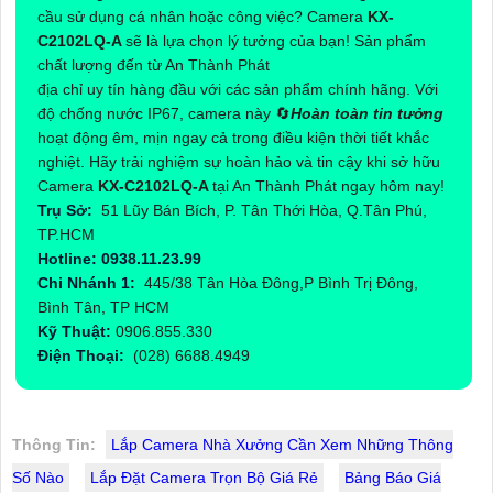
cầu sử dụng cá nhân hoặc công việc? Camera
KX-
C2102LQ-A
sẽ là lựa chọn lý tưởng của bạn! Sản phẩm
chất lượng đến từ An Thành Phát
địa chỉ uy tín hàng đầu với các sản phẩm chính hãng. Với
độ chống nước IP67, camera này 🔄
Hoàn toàn tin tưởng
hoạt động êm, mịn ngay cả trong điều kiện thời tiết khắc
nghiệt. Hãy trải nghiệm sự hoàn hảo và tin cậy khi sở hữu
Camera
KX-C2102LQ-A
tại An Thành Phát ngay hôm nay!
Trụ Sở:
51 Lũy Bán Bích, P. Tân Thới Hòa, Q.Tân Phú,
TP.HCM
Hotline: 0938.11.23.99
Chi Nhánh 1:
445/38 Tân Hòa Đông,P Bình Trị Đông,
Bình Tân, TP HCM
Kỹ Thuật:
0906.855.330
Điện Thoại:
(028) 6688.4949
Thông Tin:
Lắp Camera Nhà Xưởng Cần Xem Những Thông
Số Nào
Lắp Đặt Camera Trọn Bộ Giá Rẻ
Bảng Báo Giá