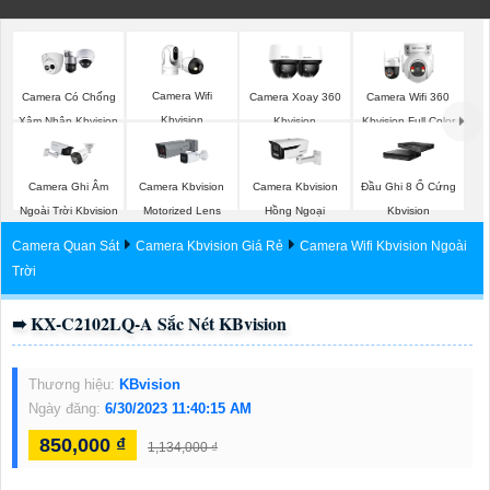
Camera Wifi
Camera Có Chống
Camera Xoay 360
Camera Wifi 360
Kbvision
Xâm Nhập Kbvision
Kbvision
Kbvision Full Color
Camera Ghi Âm
Camera Kbvision
Camera Kbvision
Đầu Ghi 8 Ổ Cứng
Ngoài Trời Kbvision
Motorized Lens
Hồng Ngoại
Kbvision
Camera Quan Sát
Camera Kbvision Giá Rẻ
Camera Wifi Kbvision Ngoài
Trời
➠ KX-C2102LQ-A Sắc Nét KBvision
Thương hiệu:
KBvision
Ngày đăng:
6/30/2023 11:40:15 AM
850,000 ₫
1,134,000 ₫