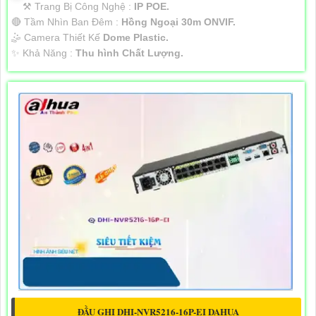
⚒ Trang Bị Công Nghệ :
IP POE.
🔴 Tầm Nhìn Ban Đêm :
Hồng Ngoại 30m ONVIF.
🤹 Camera Thiết Kế
Dome Plastic.
️✨ Khả Năng :
Thu hình Chất Lượng.
ĐẦU GHI DHI-NVR5216-16P-EI DAHUA