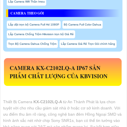
Lắp Camera Wifi Thân Imou
CAMERA THEO GÓI
Lắp đặt trọn bộ Camera Full Hd 1080P
Bộ Camera Full Color Dahua
Lắp Camera Chống Trộm Hikvision trọn bộ Giá Rẻ
Trọn Bộ Camera Dahua Chống Trộm
Lắp Camera Giá Rẻ Trọn Gói chính hãng
CAMERA
KX-C2102LQ-A
IP67 SẢN
PHẨM CHẤT LƯỢNG CỦA KBVISION
Thiết Bị Camera
KX-C2102LQ-A
từ An Thành Phát là lựa chọn
tuyệt vời cho nhu cầu giám sát nhà ở hoặc cơ sở kinh doanh. Với
ưu điểm thu âm rõ ràng, công nghệ ban đêm Hồng Ngoại SMD và
hình ảnh sắc nét nhờ chip Sony SNR1s, bạn có thể tin tưởng vào
khả năng quan sát 24/7 mà sản phẩm mang lại. Sự kết hợp giữa