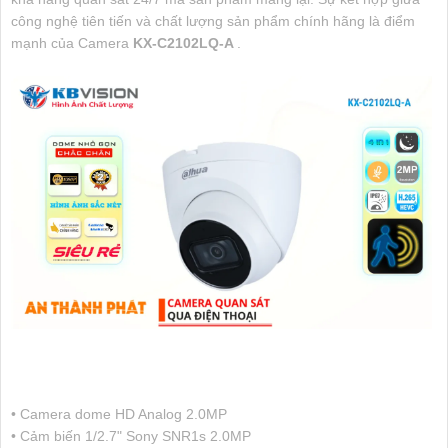
công nghệ tiên tiến và chất lượng sản phẩm chính hãng là điểm
mạnh của Camera
KX-C2102LQ-A
.
• Camera dome HD Analog 2.0MP
• Cảm biến 1/2.7" Sony SNR1s 2.0MP