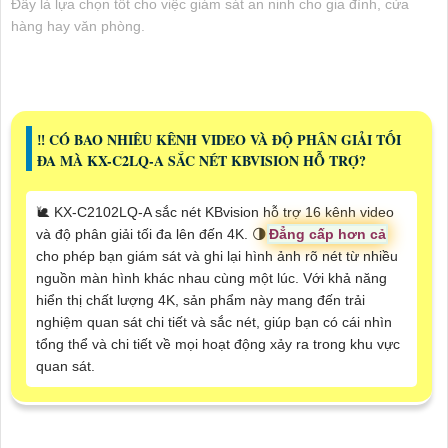
Đây là lựa chọn tốt cho việc giám sát an ninh cho gia đình, cửa
hàng hay văn phòng.
‼️ CÓ BAO NHIÊU KÊNH VIDEO VÀ ĐỘ PHÂN GIẢI TỐI
ĐA MÀ KX-C2LQ-A SẮC NÉT KBVISION HỖ TRỢ?
🐌 KX-C2102LQ-A sắc nét KBvision hỗ trợ 16 kênh video
và độ phân giải tối đa lên đến 4K. 🌗
Đẳng cấp hơn cả
cho phép bạn giám sát và ghi lại hình ảnh rõ nét từ nhiều
nguồn màn hình khác nhau cùng một lúc. Với khả năng
hiển thị chất lượng 4K, sản phẩm này mang đến trải
nghiệm quan sát chi tiết và sắc nét, giúp bạn có cái nhìn
tổng thể và chi tiết về mọi hoạt động xảy ra trong khu vực
quan sát.