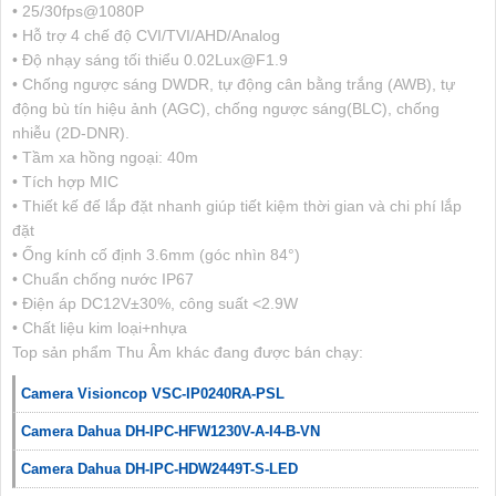
• 25/30fps@1080P
• Hỗ trợ 4 chế độ CVI/TVI/AHD/Analog
• Độ nhạy sáng tối thiểu 0.02Lux@F1.9
• Chống ngược sáng DWDR, tự động cân bằng trắng (AWB), tự
động bù tín hiệu ảnh (AGC), chống ngược sáng(BLC), chống
nhiễu (2D-DNR).
• Tầm xa hồng ngoại: 40m
• Tích hợp MIC
• Thiết kế đế lắp đặt nhanh giúp tiết kiệm thời gian và chi phí lắp
đặt
• Ống kính cố định 3.6mm (góc nhìn 84°)
• Chuẩn chống nước IP67
• Điện áp DC12V±30%, công suất <2.9W
• Chất liệu kim loại+nhựa
Top sản phẩm Thu Âm khác đang được bán chạy:
Camera Visioncop VSC-IP0240RA-PSL
Camera Dahua DH-IPC-HFW1230V-A-I4-B-VN
Camera Dahua DH-IPC-HDW2449T-S-LED