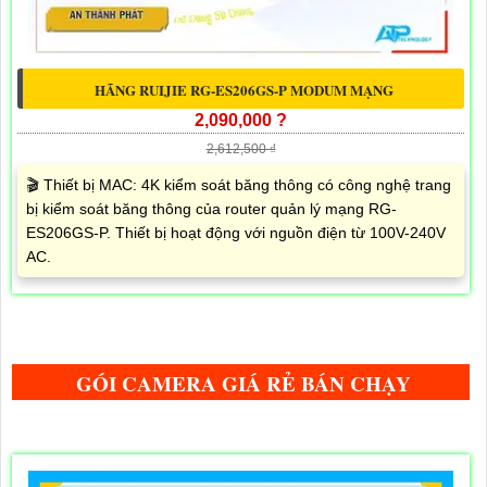
HÃNG RUIJIE RG-ES206GS-P MODUM MẠNG
2,090,000 ?
2,612,500 ₫
🎬 Thiết bị MAC: 4K kiểm soát băng thông có công nghệ trang
bị kiểm soát băng thông của router quản lý mạng RG-
ES206GS-P. Thiết bị hoạt động với nguồn điện từ 100V-240V
AC.
GÓI CAMERA GIÁ RẺ BÁN CHẠY