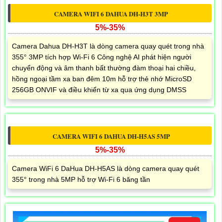
CAMERA WIFI 6 DAHUA DH-H3T 3MP
5%-35%
Camera Dahua DH-H3T là dòng camera quay quét trong nhà
355° 3MP tích hợp Wi-Fi 6 Công nghệ AI phát hiện người
chuyển động và âm thanh bất thường đàm thoại hai chiều,
hồng ngoại tầm xa ban đêm 10m hỗ trợ thẻ nhớ MicroSD
256GB ONVIF và điều khiển từ xa qua ứng dụng DMSS
CAMERA WIFI 6 DAHUA DH-H5AS 5MP
5%-35%
Camera WiFi 6 DaHua DH-H5AS là dòng camera quay quét
355° trong nhà 5MP hỗ trợ Wi-Fi 6 băng tần