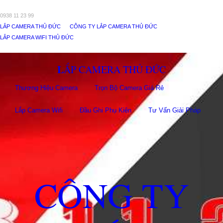
0938 11 23 99
LẮP CAMERA THỦ ĐỨC
CÔNG TY LẮP CAMERA THỦ ĐỨC
LẮP CAMERA WIFI THỦ ĐỨC
LẮP CAMERA THỦ ĐỨC
Thương Hiệu Camera
Trọn Bộ Camera Giá Rẻ
Lắp Camera Wifi
Đầu Ghi Phụ Kiên
Tư Vấn Giải Pháp
CÔNG TY