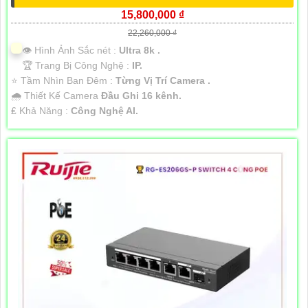
15,800,000 ₫
22,260,000 ₫
👁 Hình Ảnh Sắc nét :
Ultra 8k .
🏆 Trang Bị Công Nghệ :
IP.
⭐ Tầm Nhìn Ban Đêm :
Từng Vị Trí Camera .
🌧️ Thiết Kế Camera
Đầu Ghi 16 kênh.
️₤ Khả Năng :
Công Nghệ AI.