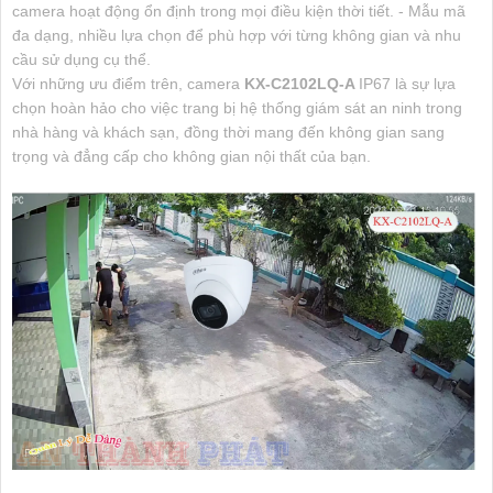
camera hoạt động ổn định trong mọi điều kiện thời tiết. - Mẫu mã
đa dạng, nhiều lựa chọn để phù hợp với từng không gian và nhu
cầu sử dụng cụ thể.
Với những ưu điểm trên, camera
KX-C2102LQ-A
IP67 là sự lựa
chọn hoàn hảo cho việc trang bị hệ thống giám sát an ninh trong
nhà hàng và khách sạn, đồng thời mang đến không gian sang
trọng và đẳng cấp cho không gian nội thất của bạn.