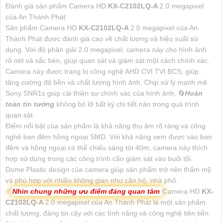
Đánh giá sản phẩm Camera HD
KX-C2102LQ-A
2.0 megapixel
của An Thành Phát:
Sản phẩm Camera HD
KX-C2102LQ-A
2.0 megapixel của An
Thành Phát được đánh giá cao về chất lượng và hiệu suất sử
dụng. Với độ phân giải 2.0 megapixel, camera này cho hình ảnh
rõ nét và sắc bén, giúp quan sát và giám sát một cách chính xác.
Camera này được trang bị công nghệ AHD CVI TVI BCS, giúp
tăng cường độ bền và chất lượng hình ảnh. Chip xử lý mạnh mẽ
Sony SNR1s giúp cải thiện sự chính xác của hình ảnh, 🔄
Hoàn
toàn tin tưởng
không bỏ lỡ bất kỳ chi tiết nào trong quá trình
quan sát.
Điểm nổi bật của sản phẩm là khả năng thu âm rõ ràng và công
nghệ ban đêm hồng ngoại SMD. Với khả năng xem được vào ban
đêm và hồng ngoại có thể chiếu sáng tới 40m, camera này thích
hợp sử dụng trong các công trình cần giám sát vào buổi tối.
Dome Plastic design của camera giúp sản phẩm trở nên thẩm mỹ
và phù hợp với nhiều không gian như căn hộ, nhà phố.
☄️
Nhìn chung những ưu điểm đáng quan tâm
Camera HD
KX-
C2102LQ-A
2.0 megapixel của An Thành Phát là một sản phẩm
chất lượng, đáng tin cậy với các tính năng và công nghệ tiên tiến.