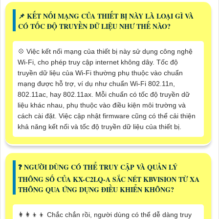
📌 KẾT NỐI MẠNG CỦA THIẾT BỊ NÀY LÀ LOẠI GÌ VÀ
CÓ TỐC ĐỘ TRUYỀN DỮ LIỆU NHƯ THẾ NÀO?
💠 Việc kết nối mạng của thiết bị này sử dụng công nghệ
Wi-Fi, cho phép truy cập internet không dây. Tốc độ
truyền dữ liệu của Wi-Fi thường phụ thuộc vào chuẩn
mạng được hỗ trợ, ví dụ như chuẩn Wi-Fi 802.11n,
802.11ac, hay 802.11ax. Mỗi chuẩn có tốc độ truyền dữ
liệu khác nhau, phụ thuộc vào điều kiện môi trường và
cách cài đặt. Việc cập nhật firmware cũng có thể cải thiện
khả năng kết nối và tốc độ truyền dữ liệu của thiết bị.
️❓ NGƯỜI DÙNG CÓ THỂ TRUY CẬP VÀ QUẢN LÝ
THÔNG SỐ CỦA KX-C2LQ-A SẮC NÉT KBVISION TỪ XA
THÔNG QUA ỨNG DỤNG ĐIỀU KHIỂN KHÔNG?
👩‍👩‍👦‍👦 Chắc chắn rồi, người dùng có thể dễ dàng truy