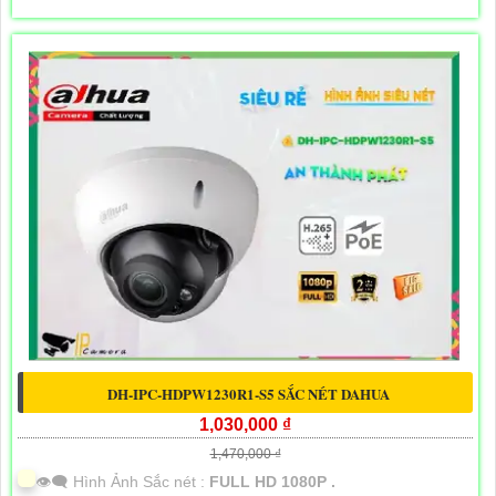
DH-IPC-HDPW1230R1-S5 SẮC NÉT DAHUA
1,030,000 ₫
1,470,000 ₫
👁️‍🗨 Hình Ảnh Sắc nét :
FULL HD 1080P .