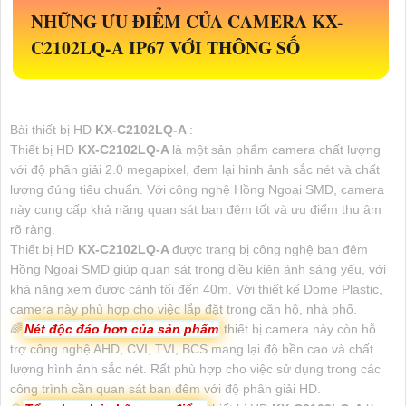
NHỮNG ƯU ĐIỂM CỦA CAMERA
KX-
C2102LQ-A
IP67 VỚI THÔNG SỐ
Bài thiết bị HD
KX-C2102LQ-A
:
Thiết bị HD
KX-C2102LQ-A
là một sản phẩm camera chất lượng
với độ phân giải 2.0 megapixel, đem lại hình ảnh sắc nét và chất
lượng đúng tiêu chuẩn. Với công nghệ Hồng Ngoại SMD, camera
này cung cấp khả năng quan sát ban đêm tốt và ưu điểm thu âm
rõ ràng.
Thiết bị HD
KX-C2102LQ-A
được trang bị công nghệ ban đêm
Hồng Ngoại SMD giúp quan sát trong điều kiện ánh sáng yếu, với
khả năng xem được cảnh tối đến 40m. Với thiết kế Dome Plastic,
camera này phù hợp cho việc lắp đặt trong căn hộ, nhà phố.
🌈
Nét độc đáo hơn của sản phẩm
thiết bị camera này còn hỗ
trợ công nghệ AHD, CVI, TVI, BCS mang lại độ bền cao và chất
lượng hình ảnh sắc nét. Rất phù hợp cho việc sử dụng trong các
công trình cần quan sát ban đêm với độ phân giải HD.