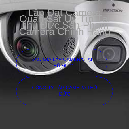
Lắp Đặt Camera
Quan Sát Uy Tín Tại
Thủ Đức Sản Phẩm
Camera Chính Hãng
BÁO GIÁ LẮP CAMERA TẠI
THỦ ĐỨC
CÔNG TY LẮP CAMERA THỦ
ĐỨC