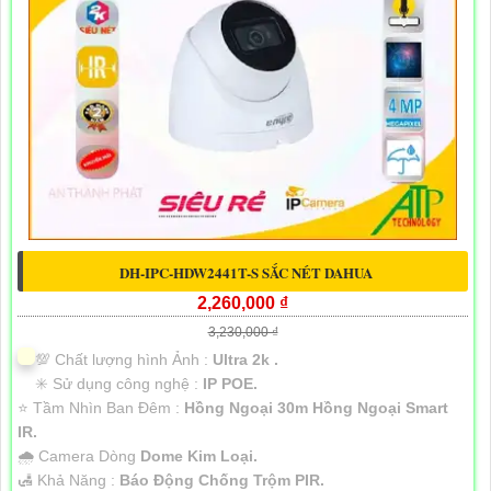
DH-IPC-HDW2441T-S SẮC NÉT DAHUA
2,260,000 ₫
3,230,000 ₫
💯 Chất lượng hình Ảnh :
Ultra 2k .
✳️ Sử dụng công nghệ :
IP POE.
⭐ Tầm Nhìn Ban Đêm :
Hồng Ngoại 30m Hồng Ngoại Smart
IR.
🌧️ Camera Dòng
Dome Kim Loại.
️🛃 Khả Năng :
Báo Động Chống Trộm PIR.