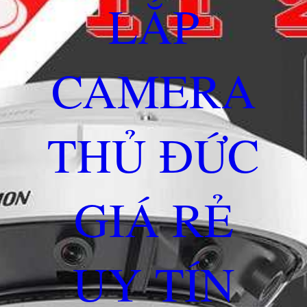
LẮP
CAMERA
THỦ ĐỨC
GIÁ RẺ
UY TÍN