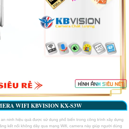
MERA WIFI KBVISION
KX-S3W
át an ninh hiệu quả được sử dụng phổ biến trong công trình xây dựng
năng kết nối không dây qua mạng Wifi, camera này giúp người dùng