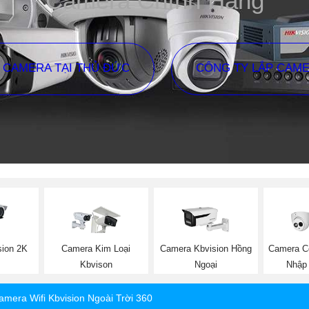
Camera Chính Hãng
P CAMERA TẠI THỦ ĐỨC
CÔNG TY LẮP CAM
sion 2K
Camera Kim Loại
Camera Kbvision Hồng
Camera C
Kbvison
Ngoại
Nhập 
amera Wifi Kbvision Ngoài Trời 360