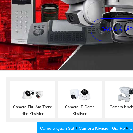
BÁO GIÁ LẮ
Camera Thu Âm Trong
Camera IP Dome
Camera Kbvi
Nhà Kbvision
Kbviison
Camera Quan Sát
Camera Kbvision Giá Rẻ
C