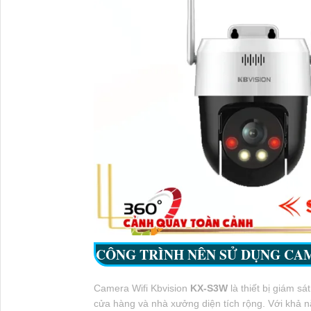
CÔNG TRÌNH NÊN SỬ DỤNG CA
Camera Wifi Kbvision
KX-S3W
là thiết bị giám s
cửa hàng và nhà xưởng diện tích rộng. Với khả 