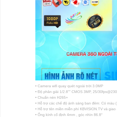
• Camera wifi quay quét ngoài trời 3.0MP
• Độ phân giải 1/2.8"" CMOS 3MP, 25/30fps@23
• Chuẩn nén H265+
• Hỗ trợ các chế độ ánh sáng ban đêm: Có màu (
• Hỗ trợ tên miền miễn phí KBVISION.TV và giao
• Ống kính cố định 4mm , góc nhìn 86.8°