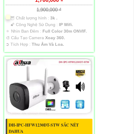
1,700,000 ₫
1,900,000 ₫
🦉 Chất lượng hình :
3k .
🌠 Công Nghệ Sử Dụng :
IP Wifi.
🔅 Nhìn Ban Đêm :
Full Color 30m ONVIF.
🎨 Cấu Tạo Camera
Xoay 360.
️➲ Tích Hợp :
Thu Âm Và Loa.
DH-IPC-HFW1230DT-STW SẮC NÉT
DAHUA