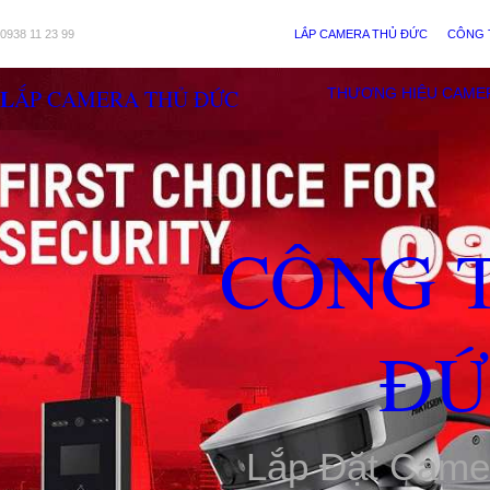
0938 11 23 99
LẮP CAMERA THỦ ĐỨC
CÔNG 
LẮP CAMERA THỦ ĐỨC
THƯƠNG HIỆU CAME
CÔNG 
ĐỨ
Lắp Đặt Came