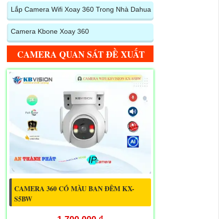
Lắp Camera Wifi Xoay 360 Trong Nhà Dahua
Camera Kbone Xoay 360
CAMERA QUAN SÁT ĐỀ XUẤT
CAMERA 360 CÓ MÀU BAN ĐÊM KX-
S5BW