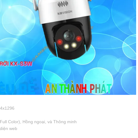
04x1296
Full Color), Hồng ngoại, và Thông minh
 diện web