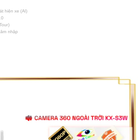
t hiện xe (AI)
.0
Tour)
 xâm nhập