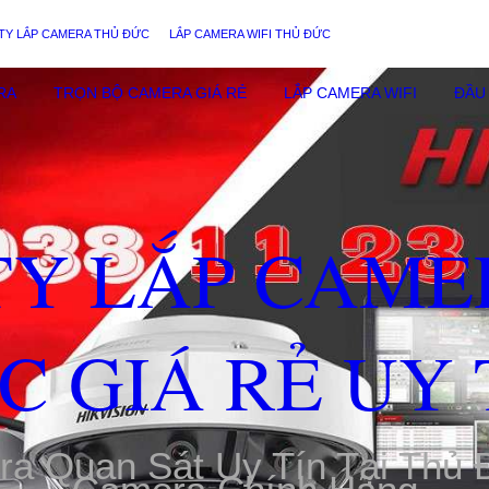
TY LẮP CAMERA THỦ ĐỨC
LẮP CAMERA WIFI THỦ ĐỨC
RA
TRỌN BỘ CAMERA GIÁ RẺ
LẮP CAMERA WIFI
ĐẦU 
TY LẮP CAME
C GIÁ RẺ UY 
ra Quan Sát Uy Tín Tại Thủ