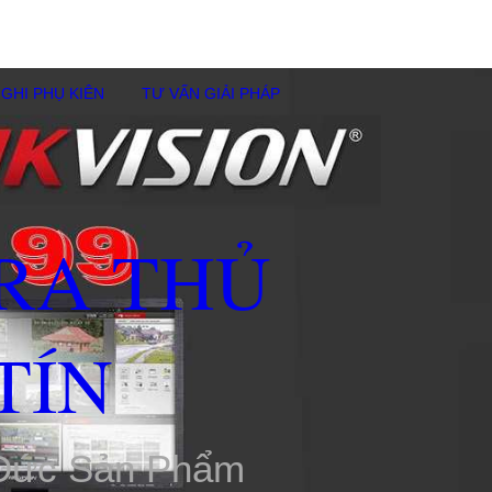
GHI PHỤ KIÊN
TƯ VẤN GIẢI PHÁP
RA THỦ
TÍN
 Đức Sản Phẩm