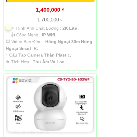
1,400,000 ₫
1,700,000 ₫
🔅 Hình Ành Chất Lượng :
2K Lite .
👍 Công Nghệ :
IP Wifi.
💥 Video Ban Đêm :
Hồng Ngoại 30m Hồng
Ngoại Smart IR.
↕️ Cấu Tạo Camera
Thân Plastic.
️♚ Tích Hợp :
Thu Âm Và Loa.