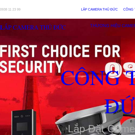
0938 11 23 99
LẮP CAMERA THỦ ĐỨC
CÔNG 
LẮP CAMERA THỦ ĐỨC
THƯƠNG HIỆU CAME
CÔNG 
ĐỨ
Lắp Đặt Came