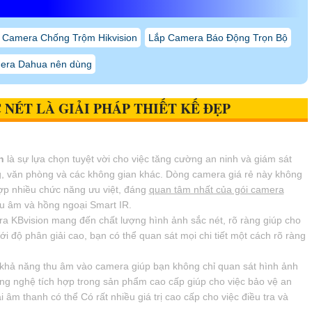
 Camera Chống Trộm Hikvision
Lắp Camera Báo Động Trọn Bộ
era Dahua nên dùng
 NÉT
LÀ GIẢI PHÁP THIẾT KẾ ĐẸP
n
là sự lựa chọn tuyệt vời cho việc tăng cường an ninh và giám sát
, văn phòng và các không gian khác. Dòng camera giá rẻ này không
hợp nhiều chức năng ưu việt, đáng
quan tâm nhất của gói camera
hu âm và hồng ngoại Smart IR.
 KBvision mang đến chất lượng hình ảnh sắc nét, rõ ràng giúp cho
i độ phân giải cao, bạn có thể quan sát mọi chi tiết một cách rõ ràng
 khả năng thu âm vào camera giúp bạn không chỉ quan sát hình ảnh
g nghệ tích hợp trong sản phẩm cao cấp giúp cho việc bảo vệ an
i âm thanh có thể Có rất nhiều giá trị cao cấp cho việc điều tra và