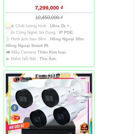
7,299,000 ₫
10,450,000 ₫
☀️ Chất lượng hình :
Ultra 2k + .
👍 Công Nghệ Sử Dụng :
IP POE.
🌛 Hình ảnh ban đêm :
Hồng Ngoại 30m
Hồng Ngoại Smart IR.
🌧️ Mẫu Camera
Thân Kim loại.
️💫 Điểm Nỗi Bật :
Thu Âm.