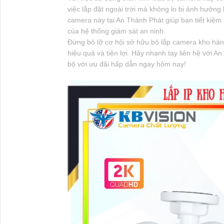
việc lắp đặt ngoài trời mà không lo bị ảnh hưởng b
camera này tại An Thành Phát giúp bạn tiết kiệm 
của hệ thống giám sát an ninh.
Đừng bỏ lỡ cơ hội sở hữu bộ lắp camera kho hàng
hiệu quả và tiện lợi. Hãy nhanh tay liên hệ với A
bộ với ưu đãi hấp dẫn ngay hôm nay!