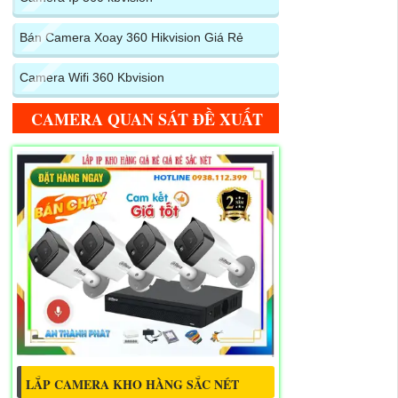
Bán Camera Xoay 360 Hikvision Giá Rẻ
Camera Wifi 360 Kbvision
CAMERA QUAN SÁT ĐỀ XUẤT
LẮP CAMERA KHO HÀNG SẮC NÉT