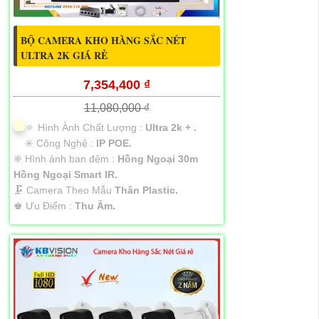
BỘ CAMERA KHO HÀNG SẮC NÉT
ULTRA 2K GIÁ RẺ
7,354,400 ₫
11,080,000 ₫
🔅 Hình Ành Chất Lượng :
Ultra 2k + .
✳️ Công Nghệ :
IP POE.
❈ Hình ảnh ban đêm :
Hồng Ngoại 30m
Hồng Ngoại Smart IR.
🗜️ Camera Theo Mẫu
Thân Plastic.
️♚ Ưu Điểm :
Thu Âm.