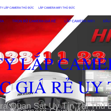
TY LẮP CAMERA THỦ ĐỨC
LẮP CAMERA WIFI THỦ ĐỨC
RA
TRỌN BỘ CAMERA GIÁ RẺ
LẮP CAMERA WIFI
ĐẦU 
TY LẮP CAME
C GIÁ RẺ UY 
ra Quan Sát Uy Tín Tại Thủ