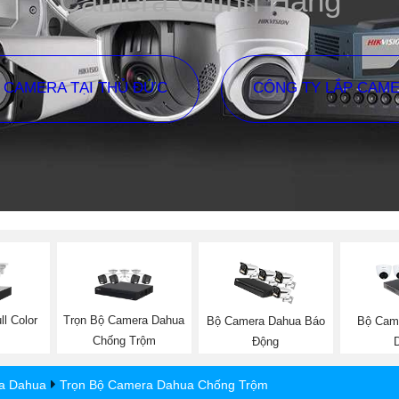
Camera Chính Hãng
P CAMERA TẠI THỦ ĐỨC
CÔNG TY LẮP CAM
l Color
Trọn Bộ Camera Dahua
Bộ Camera Dahua Báo
Bộ Cam
Chống Trộm
Động
a Dahua
Trọn Bộ Camera Dahua Chống Trộm