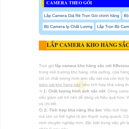
CAMERA THEO GÓI
Lắp Camera Giá Rẻ Trọn Gói chính hãng
Bộ
Bộ Camera Ip Chất Lượng
Lắp Trọn Bộ Cam
LẮP CAMERA KHO HÀNG SẮC
Trọn gói
lắp camera kho hàng sắc nét KBvisio
trong môi trường kho hàng, nhà xưởng, cửa hàng
chỉ có chất lượng hình ảnh sắc nét mà còn tích 
giám sát kho hàng này
như tích hợp khả năng t
⤭
1:
Chất lượng hình ảnh sắc nét:
Dòng camera
việc giám sát trở nên dễ dàng và hiệu quả hơn. Vớ
và chi tiết.
💞
2:
Tích hợp khả năng thu âm:
Việc tích hợp
mà còn có thể nghe rõ âm thanh xung quanh. Cộn
ninh chuyên nghiệp hơn, đặc biệt trong việc ghi lạ