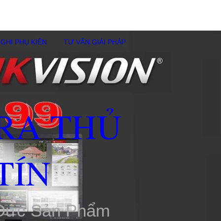
GHI PHỤ KIÊN
TƯ VẤN GIẢI PHÁP
RA THỦ
TÍN
 Đức Sản Phẩm