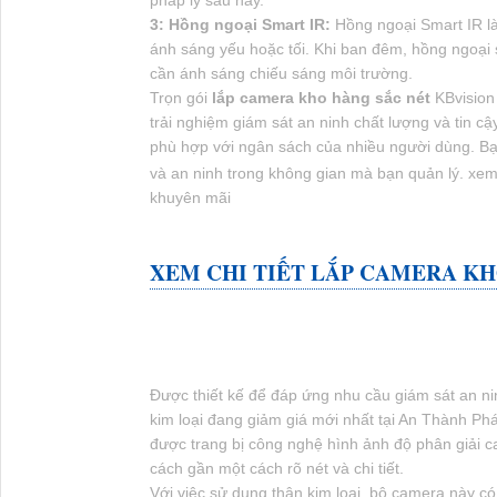
pháp lý sau này.
3:
Hồng ngoại Smart IR:
Hồng ngoại Smart IR l
ánh sáng yếu hoặc tối. Khi ban đêm, hồng ngoại 
cần ánh sáng chiếu sáng môi trường.
Trọn gói
lắp camera kho hàng sắc nét
KBvision 
trải nghiệm giám sát an ninh chất lượng và tin c
phù hợp với ngân sách của nhiều người dùng. Bạ
và an ninh trong không gian mà bạn quản lý. xe
khuyên mãi
XEM CHI TIẾT
LẮP CAMERA KH
Được thiết kế để đáp ứng nhu cầu giám sát an n
kim loại đang giảm giá mới nhất tại An Thành Ph
được trang bị công nghệ hình ảnh độ phân giải ca
cách gần một cách rõ nét và chi tiết.
Với việc sử dụng thân kim loại, bộ camera này c