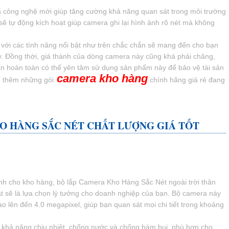
à công nghệ mới giúp tăng cường khả năng quan sát trong môi trường
sẽ tự động kích hoạt giúp camera ghi lại hình ảnh rõ nét mà không
với các tính năng nổi bật như trên chắc chắn sẽ mang đến cho bạn
ậy. Đồng thời, giá thành của dòng camera này cũng khá phải chăng,
n hoàn toàn có thể yên tâm sử dụng sản phẩm này để bảo vệ tài sản
camera kho hàng
m thêm những gói
chính hãng giá rẻ đang
O HÀNG SẮC NÉT
CHẤT LƯỢNG GIÁ TỐT
inh cho kho hàng, bộ lắp Camera Kho Hàng Sắc Nét ngoài trời thân
át sẽ là lựa chọn lý tưởng cho doanh nghiệp của bạn. Bộ camera này
o lên đến 4.0 megapixel, giúp bạn quan sát mọi chi tiết trong khoảng
ó khả năng chịu nhiệt, chống nước và chống bám bụi, phù hợp cho