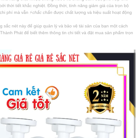
ởi thời tiết khắc nghiệt. Đồng thời, tính năng giảm giá của trọn bộ
chi phí mà vẫn ️⚡
chắc chắn
được chất lượng và hiệu suất hoạt động
 sắc nét này để giúp quản lý và bảo vệ tài sản của bạn một cách
n Thành Phát để biết thêm thông tin chi tiết và đặt mua sản phẩm trọn