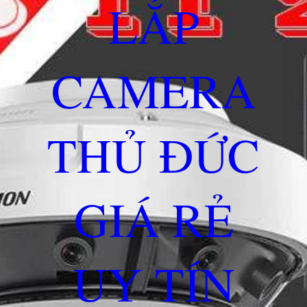
LẮP
CAMERA
THỦ ĐỨC
GIÁ RẺ
UY TÍN