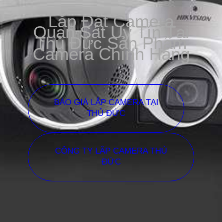
Lắp Đặt Camera
Quan Sát Uy Tín Tại
Thủ Đức Sản Phẩm
Camera Chính Hãng
BÁO GIÁ LẮP CAMERA TẠI
THỦ ĐỨC
CÔNG TY LẮP CAMERA THỦ
ĐỨC