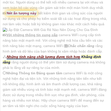
một lúc. Người dùng có thể kết nối nhiều camera lại với nhau và
xem toàn bộ các vùng cần giám sát trên một màn hình duy nhất.
📸
Nét ấn tượng này
tiết kiệm thời gian và công sức của người
sử dụng và cho phép họ kiểm soát tất cả các hoạt động trong nhà,
nơi làm việc hoặc bất kỳ không gian nào khác một cách hiệu quả
📸
Với những thông tin cung cấp
camera WiFi cung cấp tính
năng bảo mật mạnh mẽ. Với công nghệ mã hóa cầu tiến và các
tính năng bảo mật mạng, camera WiFi 🎛
Chắc chắn rằng
rằng
hình ảnh và dữ liệu của bạn không bị xâm nhập hoặc đánh cắp.
⁂
Những tính năng chất lượng được tích hợp
Khẳng định
rằng
rằng người dùng có thể yên tâm sử dụng camera mà không
phải lo lắng về sự riêng tư của mình.
💮
Những Thông tin Đáng quan tâm
camera WiFi là một công
nghệ hiện đại và tiện ích. Với những tính năng tiên tiến như kết
nối không dây, hình ảnh và âm thanh chất lượng cao, khả năng
giám sát nhiều vùng và tính bảo mật mạnh mẽ, camera WiFi đáng
được sử dụng trong nhiều lĩnh vực như gia đình, văn phòng, cửa
hàng và nhiều nơi khác. Hãy chọn camera WiFi để mang đến sự
an tâm và tiện nghi cho cuộc sống hàng ngày của bạn.