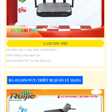
4,105,500 VNĐ
Độ Phân Giải: 1 cổng WAN 1000M BASE-T
Chức Năng:Công nghệ Cao
Xem Ban Đêm:Hỗ Trợ Cân Bằng Tải
RG-EG105GW(T) THIẾT BỊ QUẢN LÝ MẠNG