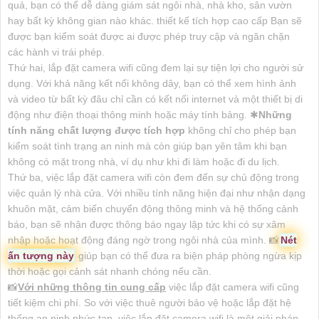
quả, bạn có thể dễ dàng giám sát ngôi nhà, nhà kho, sân vườn
hay bất kỳ không gian nào khác. thiết kế tích hợp cao cấp Bạn sẽ
được bạn kiểm soát được ai được phép truy cập và ngăn chặn
các hành vi trái phép.
Thứ hai, lắp đặt camera wifi cũng đem lại sự tiện lợi cho người sử
dụng. Với khả năng kết nối không dây, bạn có thể xem hình ảnh
và video từ bất kỳ đâu chỉ cần có kết nối internet và một thiết bị di
động như điện thoại thông minh hoặc máy tính bảng. ✱
Những
tính năng chất lượng được tích hợp
không chỉ cho phép bạn
kiểm soát tình trạng an ninh mà còn giúp bạn yên tâm khi bạn
không có mặt trong nhà, ví dụ như khi đi làm hoặc đi du lịch.
Thứ ba, việc lắp đặt camera wifi còn đem đến sự chủ động trong
việc quản lý nhà cửa. Với nhiều tính năng hiện đại như nhận dạng
khuôn mặt, cảm biến chuyển động thông minh và hệ thống cảnh
báo, bạn sẽ nhận được thông báo ngay lập tức khi có sự xâm
nhập hoặc hoạt động đáng ngờ trong ngôi nhà của mình. 📸
Nét
ấn tượng này
giúp bạn có thể đưa ra biện pháp phòng ngừa kịp
thời hoặc gọi cảnh sát nhanh chóng nếu cần.
📸
Với những thông tin cung cấp
việc lắp đặt camera wifi cũng
tiết kiệm chi phí. So với việc thuê người bảo vệ hoặc lắp đặt hệ
thống an ninh phức tạp, việc lắp đặt camera wifi là một giải pháp