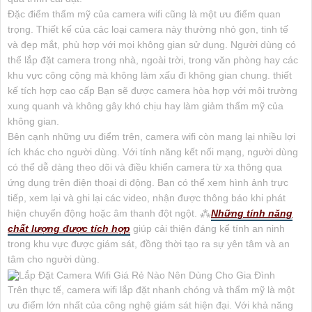
Đặc điểm thẩm mỹ của camera wifi cũng là một ưu điểm quan
trọng. Thiết kế của các loại camera này thường nhỏ gọn, tinh tế
và đẹp mắt, phù hợp với mọi không gian sử dụng. Người dùng có
thể lắp đặt camera trong nhà, ngoài trời, trong văn phòng hay các
khu vực công cộng mà không làm xấu đi không gian chung. thiết
kế tích hợp cao cấp Bạn sẽ được camera hòa hợp với môi trường
xung quanh và không gây khó chịu hay làm giảm thẩm mỹ của
không gian.
Bên cạnh những ưu điểm trên, camera wifi còn mang lại nhiều lợi
ích khác cho người dùng. Với tính năng kết nối mạng, người dùng
có thể dễ dàng theo dõi và điều khiển camera từ xa thông qua
ứng dụng trên điện thoại di động. Bạn có thể xem hình ảnh trực
tiếp, xem lại và ghi lại các video, nhận được thông báo khi phát
hiện chuyển động hoặc âm thanh đột ngột. ⁂
Những tính năng
chất lượng được tích hợp
giúp cải thiện đáng kể tính an ninh
trong khu vực được giám sát, đồng thời tạo ra sự yên tâm và an
tâm cho người dùng.
Trên thực tế, camera wifi lắp đặt nhanh chóng và thẩm mỹ là một
ưu điểm lớn nhất của công nghệ giám sát hiện đại. Với khả năng