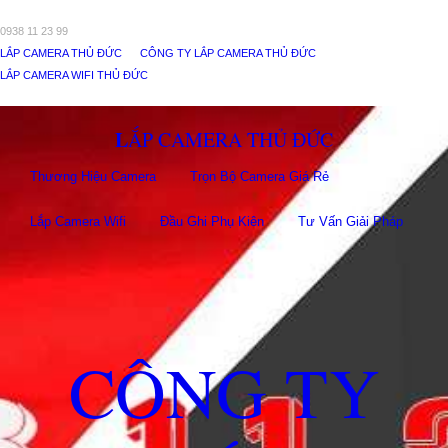
0938 11 23 99
LẮP CAMERA THỦ ĐỨC
CÔNG TY LẮP CAMERA THỦ ĐỨC
LẮP CAMERA WIFI THỦ ĐỨC
LẮP CAMERA THỦ ĐỨC
Thương Hiệu Camera
Trọn Bộ Camera Giá Rẻ
Lắp Camera Wifi
Đầu Ghi Phụ Kiên
Tư Vấn Giải Pháp
CÔNG TY