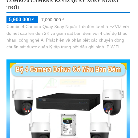
COMBO 4 CAMERA EZVIZ QUAY XOAY NGOÀI
TRỜI
5,900,000 ₫
7,000,000 ₫
Combo 4 Camera Quay Xoay Ngoài Trời đến từ nhà EZVIZ với
độ nét cao lên đến 2K và giám sát ban đêm với 4 chế độ khác
nhau, công nghệ AI Phát hiện và phân biệt các chuyển động
chuẩn sát được quản lý tập trung bởi đầu ghi hình IP WiFi