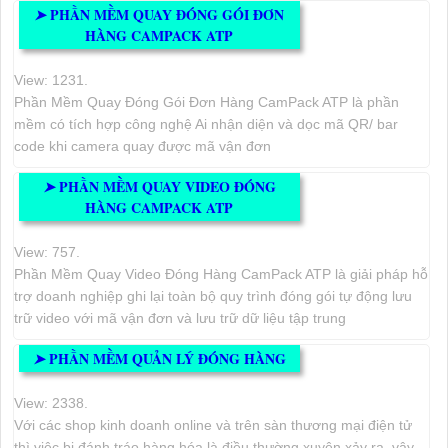
PHẦN MỀM QUAY ĐÓNG GÓI ĐƠN
➤
HÀNG CAMPACK ATP
View: 1231.
Phần Mềm Quay Đóng Gói Đơn Hàng CamPack ATP là phần
mềm có tích hợp công nghệ Ai nhận diện và dọc mã QR/ bar
code khi camera quay được mã vận đơn
PHẦN MỀM QUAY VIDEO ĐÓNG
➤
HÀNG CAMPACK ATP
View: 757.
Phần Mềm Quay Video Đóng Hàng CamPack ATP là giải pháp hỗ
trợ doanh nghiệp ghi lại toàn bộ quy trình đóng gói tự động lưu
trữ video với mã vận đơn và lưu trữ dữ liệu tập trung
PHẦN MỀM QUẢN LÝ ĐÓNG HÀNG
➤
View: 2338.
Với các shop kinh doanh online và trên sàn thương mại điện tử
thì việc bị đánh tráo hàng hóa là điều thường xuyên xảy ra, vậy