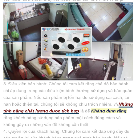
3. Điều kiện bảo hành: Chúng tôi cam kết rằng chế độ bảo hành
chỉ áp dụng trong các điều kiện bình thường sử dụng và bảo quản
của sản phẩm. Nếu sản phẩm bị tổn hại do sử dụng sai cách, tai
nạn hoặc thiên tai, chúng tôi sẽ không chịu trách nhiệm. ⁂
Những
tính năng chất lượng được tích hợp
là để
Khẳng định rằng
rằng khách hàng sử dụng sản phẩm một cách đúng cách và
không gây ra những vấn đề không cần thiết.
4. Quyền lợi của khách hàng: Chúng tôi cam kết đáp ứng đầy đủ
các quyền lợi của khách hàng trong quá trình bảo hành. Nếu có