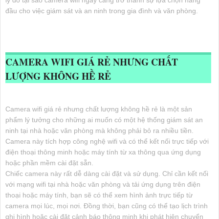
lý do tại sao camera wifi ngày càng trở thành sự lựa chọn hàng
đầu cho việc giám sát và an ninh trong gia đình và văn phòng.
CAMERA WIFI GIÁ RẺ NHƯNG CHẤT
LƯỢNG KHÔNG HỀ RẺ
Camera wifi giá rẻ nhưng chất lượng không hề rẻ là một sản
phẩm lý tưởng cho những ai muốn có một hệ thống giám sát an
ninh tại nhà hoặc văn phòng mà không phải bỏ ra nhiều tiền.
Camera này tích hợp công nghệ wifi và có thể kết nối trực tiếp với
điện thoại thông minh hoặc máy tính từ xa thông qua ứng dụng
hoặc phần mềm cài đặt sẵn.
Chiếc camera này rất dễ dàng cài đặt và sử dụng. Chỉ cần kết nối
với mạng wifi tại nhà hoặc văn phòng và tải ứng dụng trên điện
thoại hoặc máy tính, bạn sẽ có thể xem hình ảnh trực tiếp từ
camera mọi lúc, mọi nơi. Đồng thời, bạn cũng có thể tạo lịch trình
ghi hình hoặc cài đặt cảnh báo thông minh khi phát hiện chuyển