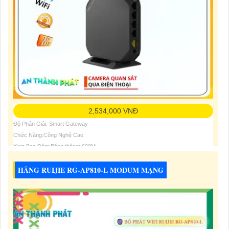
2,534,000 VNĐ
Độ Phân Giải: Smart Gateway
Chức Năng:Công Nghệ Cao
Xem Ban Đêm:Băng thông: 600M
HÃNG RUIJIE RG-AP810-L MODUM MẠNG