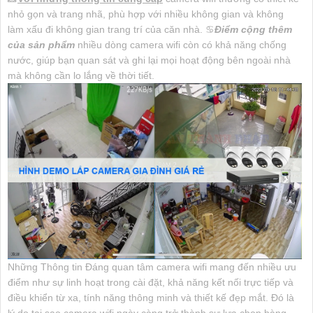
nhỏ gọn và trang nhã, phù hợp với nhiều không gian và không
làm xấu đi không gian trang trí của căn nhà. ♋
Điểm cộng thêm
của sản phẩm
nhiều dòng camera wifi còn có khả năng chống
nước, giúp bạn quan sát và ghi lại mọi hoạt động bên ngoài nhà
mà không cần lo lắng về thời tiết.
Những Thông tin Đáng quan tâm camera wifi mang đến nhiều ưu
điểm như sự linh hoạt trong cài đặt, khả năng kết nối trực tiếp và
điều khiển từ xa, tính năng thông minh và thiết kế đẹp mắt. Đó là