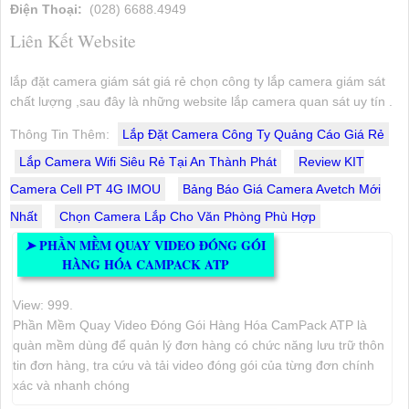
Điện Thoại:
(028) 6688.4949
Liên Kết Website
lắp đặt camera giám sát giá rẻ chọn công ty lắp camera giám sát
chất lượng ,sau đây là những website lắp camera quan sát uy tín .
Thông Tin Thêm:
Lắp Đặt Camera Công Ty Quảng Cáo Giá Rẻ
Lắp Camera Wifi Siêu Rẻ Tại An Thành Phát
Review KIT
Camera Cell PT 4G IMOU
Bảng Báo Giá Camera Avetch Mới
Nhất
Chọn Camera Lắp Cho Văn Phòng Phù Hợp
PHẦN MỀM QUAY VIDEO ĐÓNG GÓI
➤
HÀNG HÓA CAMPACK ATP
View: 999.
Phần Mềm Quay Video Đóng Gói Hàng Hóa CamPack ATP là
quàn mềm dùng để quản lý đơn hàng có chức năng lưu trữ thôn
tin đơn hàng, tra cứu và tải video đóng gói của từng đơn chính
xác và nhanh chóng