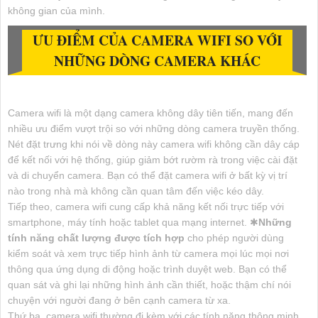
không gian của mình.
ƯU ĐIỂM CỦA CAMERA WIFI SO VỚI
NHỮNG DÒNG CAMERA KHÁC
Camera wifi là một dạng camera không dây tiên tiến, mang đến
nhiều ưu điểm vượt trội so với những dòng camera truyền thống.
Nét đặt trưng khi nói về dòng này camera wifi không cần dây cáp
để kết nối với hệ thống, giúp giảm bớt rườm rà trong việc cài đặt
và di chuyển camera. Bạn có thể đặt camera wifi ở bất kỳ vị trí
nào trong nhà mà không cần quan tâm đến việc kéo dây.
Tiếp theo, camera wifi cung cấp khả năng kết nối trực tiếp với
smartphone, máy tính hoặc tablet qua mạng internet. ✱
Những
tính năng chất lượng được tích hợp
cho phép người dùng
kiểm soát và xem trực tiếp hình ảnh từ camera mọi lúc mọi nơi
thông qua ứng dụng di động hoặc trình duyệt web. Bạn có thể
quan sát và ghi lại những hình ảnh cần thiết, hoặc thậm chí nói
chuyện với người đang ở bên cạnh camera từ xa.
Thứ ba, camera wifi thường đi kèm với các tính năng thông minh