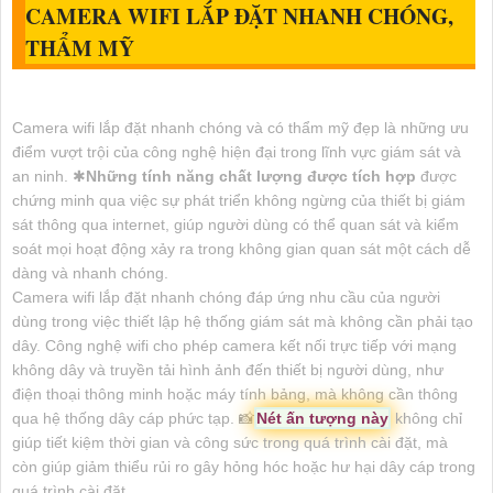
CAMERA WIFI LẮP ĐẶT NHANH CHÓNG,
THẨM MỸ
Camera wifi lắp đặt nhanh chóng và có thẩm mỹ đẹp là những ưu
điểm vượt trội của công nghệ hiện đại trong lĩnh vực giám sát và
an ninh. ✱
Những tính năng chất lượng được tích hợp
được
chứng minh qua việc sự phát triển không ngừng của thiết bị giám
sát thông qua internet, giúp người dùng có thể quan sát và kiểm
soát mọi hoạt động xảy ra trong không gian quan sát một cách dễ
dàng và nhanh chóng.
Camera wifi lắp đặt nhanh chóng đáp ứng nhu cầu của người
dùng trong việc thiết lập hệ thống giám sát mà không cần phải tạo
dây. Công nghệ wifi cho phép camera kết nối trực tiếp với mạng
không dây và truyền tải hình ảnh đến thiết bị người dùng, như
điện thoại thông minh hoặc máy tính bảng, mà không cần thông
qua hệ thống dây cáp phức tạp. 📸
Nét ấn tượng này
không chỉ
giúp tiết kiệm thời gian và công sức trong quá trình cài đặt, mà
còn giúp giảm thiểu rủi ro gây hỏng hóc hoặc hư hại dây cáp trong
quá trình cài đặt.