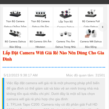
Trọn Bộ Camera
Trọn Bộ Camera
Bộ Camera Full
Lắp Trọn Bộ
Dahua Chống Trộm
Dahua Ghi Âm
Color Dahua
Camera Dahua
Bộ Camera Ghi Âm
Bộ Camera Dahua
Camera Thu Âm
Camera Wifi Dahua
Hikvision
Báo Động
Dahua Trong Nhà
Báo Động
Lắp Đặt Camera Wifi Giá Rẻ Nào Nên Dùng Cho Gia
Đình
5/12/2023 9:38:17 AM
Mức độ quan tâm: 31501
Việc lắp đặt camera wifi giá rẻ là một phương pháp phổ biến
để gia đình có thể giám sát và bảo vệ an ninh trong nhà mà
không tốn quá nhiều chi phí. Dưới đây là một số lựa chọn
camera wifi giá rẻ phù hợp cho gia đình:
1. TP,Link Tapo C200: Camera này có độ phân giải Full HD