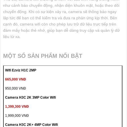
như cảnh báo chuyển động, nhận diện khuôn mặt, hoặc theo dõi
chuyển động. Khi có sự kiện xảy ra, camera sẽ thông báo ngay
lập tức để bạn có thể kiểm tra và đưa ra phản ứng kịp thời. Bên
cạnh đó, camera wifi còn cho phép lưu trữ dữ liệu trực tiếp trên
đám mây hoặc thẻ nhớ, giúp bạn dễ dàng truy cập và quản lý dữ
liệu từ xa.
MỘT SỐ SẢN PHẨM NỔI BẬT
Wifi Ezviz H1C 2MP
665,000 VNĐ
950,000 VNĐ
Camera H3C 2K 3MP Color Wifi
1,399,300 VNĐ
1,999,000 VNĐ
Camera H3C 2K+ 4MP Color Wifi