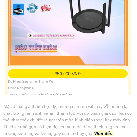
350,000 VNĐ
Độ Phân Giải: Smart Home Wifi
Chức Năng:Wifi 6
Xem Ban Đêm:Truy cấp đồng thời 8 thiết bị
Mặc dù có giá thành hợp lý, nhưng camera wifi này vẫn mang lại
chất lượng hình ảnh và âm thanh tốt. Với độ phân giải cao, bạn có
thể nhìn thấy chi tiết rõ nét trên màn hình điện thoại hay máy tính.
Thiết kế nhỏ gọn và hiện đại, camera dễ dàng thích ứng với môi
trường sử dụng và không gây cản trở hay gây
Nhìn đến
.