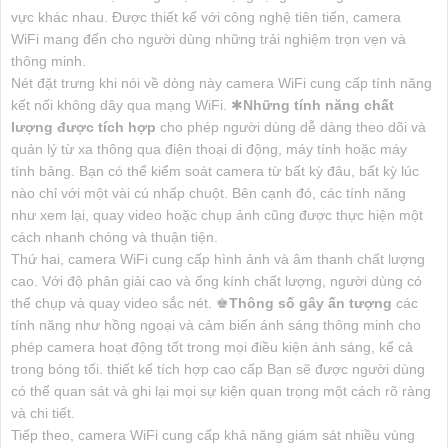
vực khác nhau. Được thiết kế với công nghệ tiên tiến, camera
WiFi mang đến cho người dùng những trải nghiệm trọn vẹn và
thông minh.
Nét đặt trưng khi nói về dòng này camera WiFi cung cấp tính năng
kết nối không dây qua mạng WiFi. ✱
Những tính năng chất
lượng được tích hợp
cho phép người dùng dễ dàng theo dõi và
quản lý từ xa thông qua điện thoại di động, máy tính hoặc máy
tính bảng. Bạn có thể kiểm soát camera từ bất kỳ đâu, bất kỳ lúc
nào chỉ với một vài cú nhấp chuột. Bên cạnh đó, các tính năng
như xem lại, quay video hoặc chụp ảnh cũng được thực hiện một
cách nhanh chóng và thuận tiện.
Thứ hai, camera WiFi cung cấp hình ảnh và âm thanh chất lượng
cao. Với độ phân giải cao và ống kính chất lượng, người dùng có
thể chụp và quay video sắc nét. ♚
Thông số gây ấn tượng
các
tính năng như hồng ngoại và cảm biến ánh sáng thông minh cho
phép camera hoạt động tốt trong mọi điều kiện ánh sáng, kể cả
trong bóng tối. thiết kế tích hợp cao cấp Bạn sẽ được người dùng
có thể quan sát và ghi lại mọi sự kiện quan trọng một cách rõ ràng
và chi tiết.
Tiếp theo, camera WiFi cung cấp khả năng giám sát nhiều vùng