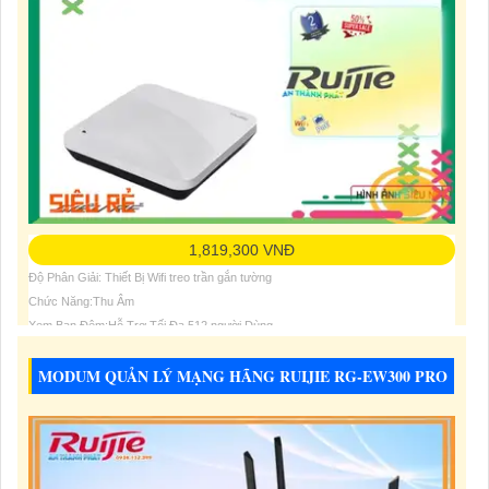
1,819,300 VNĐ
Độ Phân Giải: Thiết Bị Wifi treo trần gắn tường
Chức Năng:Thu Âm
Xem Ban Đêm:Hỗ Trợ Tối Đa 512 người Dùng
MODUM QUẢN LÝ MẠNG HÃNG RUIJIE RG-EW300 PRO