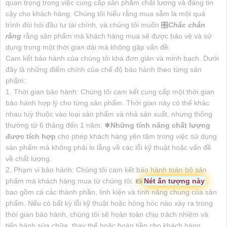
quan trọng trong việc cung cấp sản phẩm chất lượng và đáng tin
cậy cho khách hàng. Chúng tôi hiểu rằng mua sắm là một quá
trình đòi hỏi đầu tư tài chính, và chúng tôi muốn 🎛
Chắc chắn
rằng
rằng sản phẩm mà khách hàng mua sẽ được bảo vệ và sử
dụng trong một thời gian dài mà không gặp vấn đề.
Cam kết bảo hành của chúng tôi khá đơn giản và minh bạch. Dưới
đây là những điểm chính của chế độ bảo hành theo từng sản
phẩm:
1. Thời gian bảo hành: Chúng tôi cam kết cung cấp một thời gian
bảo hành hợp lý cho từng sản phẩm. Thời gian này có thể khác
nhau tuỳ thuộc vào loại sản phẩm và nhà sản xuất, nhưng thông
thường từ 6 tháng đến 1 năm. ✱
Những tính năng chất lượng
được tích hợp
cho phép khách hàng yên tâm trong việc sử dụng
sản phẩm mà không phải lo lắng về các lỗi kỹ thuật hoặc vấn đề
về chất lượng.
2. Phạm vi bảo hành: Chúng tôi cam kết bảo hành toàn bộ sản
phẩm mà khách hàng mua từ chúng tôi. 📸
Nét ấn tượng này
bao gồm cả các thành phần, linh kiện và tính năng chung của sản
phẩm. Nếu có bất kỳ lỗi kỹ thuật hoặc hỏng hóc nào xảy ra trong
thời gian bảo hành, chúng tôi sẽ hoàn toàn chịu trách nhiệm và
tiến hành sửa chữa, thay thế hoặc hoàn tiền cho khách hàng.