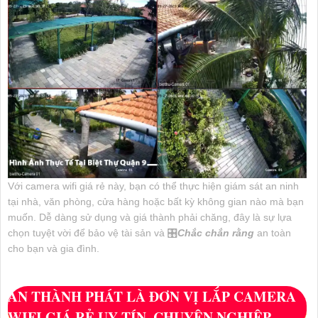
Với camera wifi giá rẻ này, bạn có thể thực hiện giám sát an ninh
tại nhà, văn phòng, cửa hàng hoặc bất kỳ không gian nào mà bạn
muốn. Dễ dàng sử dụng và giá thành phải chăng, đây là sự lựa
chọn tuyệt vời để bảo vệ tài sản và 🎛
Chắc chắn rằng
an toàn
cho bạn và gia đình.
AN THÀNH PHÁT LÀ ĐƠN VỊ LẮP CAMERA
WIFI GIÁ RẺ UY TÍN, CHUYÊN NGHIỆP