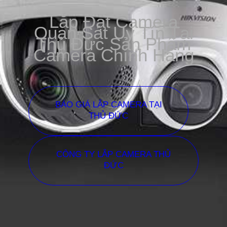
Lắp Đặt Camera
Quan Sát Uy Tín Tại
Thủ Đức Sản Phẩm
Camera Chính Hãng
BÁO GIÁ LẮP CAMERA TẠI
THỦ ĐỨC
CÔNG TY LẮP CAMERA THỦ
ĐỨC