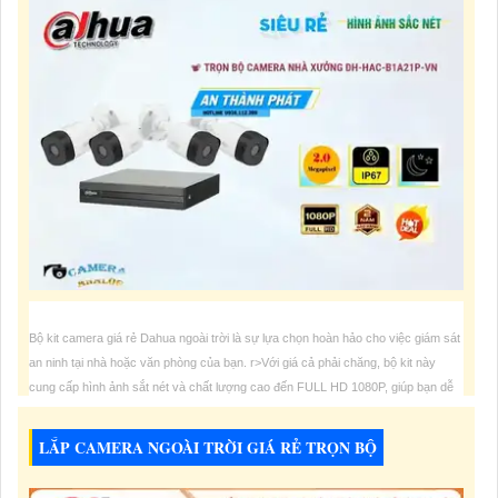
Bộ kit camera giá rẻ Dahua ngoài trời là sự lựa chọn hoàn hảo cho việc giám sát
an ninh tại nhà hoặc văn phòng của bạn. r>Với giá cả phải chăng, bộ kit này
cung cấp hình ảnh sắt nét và chất lượng cao đến FULL HD 1080P, giúp bạn dễ
dàng nhìn rõ chi tiết từ xa. r> Các camera trong bộ kit
LẮP CAMERA NGOÀI TRỜI GIÁ RẺ TRỌN BỘ
3,900,000 VNĐ