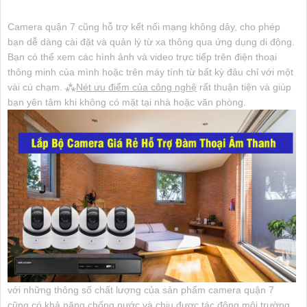
Camera quận 7 cũng hỗ trợ kết nối mạng không dây, cho phép
bạn dễ dàng cài đặt và quản lý từ xa thông qua ứng dụng di động.
Bạn có thể xem các hình ảnh và video trực tiếp trên điện thoại
thông minh của mình hoặc trên máy tính từ bất kỳ đâu chỉ với một
vài cú chạm. ⁂
Nét ưu điểm của công nghệ
rất thuận tiện và giúp
bạn yên tâm khi không có mặt tại nhà hoặc văn phòng.
với những thông số chất lượng của sản phẩm camera quận 7
cũng có khả năng chống nước và chịu được tác động môi trường