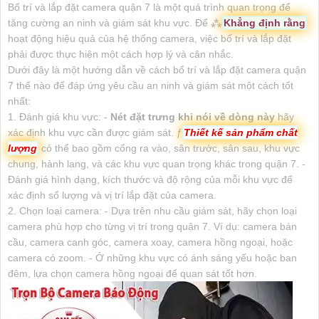
Bố trí và lắp đặt camera quận 7 là một quá trình quan trọng để
tăng cường an ninh và giám sát khu vực. Để ⁂
Khẳng định rằng
hoạt động hiệu quả của hệ thống camera, việc bố trí và lắp đặt
phải được thực hiện một cách hợp lý và cân nhắc.
Dưới đây là một hướng dẫn về cách bố trí và lắp đặt camera quận
7 thế nào để đáp ứng yêu cầu an ninh và giám sát một cách tốt
nhất:
1. Đánh giá khu vực: -
Nét đặt trưng khi nói về dòng này
hãy
xác định khu vực cần được giám sát. ƒ
Thiết kế sản phẩm chất
lượng
có thể bao gồm cổng ra vào, sân trước, sân sau, khu vực
chung, hành lang, và các khu vực quan trọng khác trong quận 7. -
Đánh giá hình dạng, kích thước và độ rộng của mỗi khu vực để
xác định số lượng và vị trí lắp đặt của camera.
2. Chọn loại camera: - Dựa trên nhu cầu giám sát, hãy chọn loại
camera phù hợp cho từng vị trí trong quận 7. Ví dụ: camera bán
cầu, camera canh góc, camera xoay, camera hồng ngoại, hoặc
camera có zoom. - Ở những khu vực có ánh sáng yếu hoặc ban
đêm, lựa chọn camera hồng ngoại để quan sát tốt hơn.