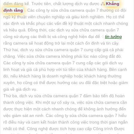
điểm đáng kể. Trước tiên, chất lượng dịch vụ được ⁂
Khẳng
định rằng
. Các công ty sửa chữa camera quận 7 thường có đội
ngũ kỹ thuật viên chuyên nghiệp và giàu kinh nghiệm. Họ có thể
xác định và khắc phục các vấn đề kỹ thuật một cách nhanh chóng
và hiệu quả. Đồng thời, các dịch vụ sửa chữa camera quận 7
cũng sử dụng các thiết bị và công nghệ hiện đại để ♢
tin tưởng
rằng camera sẽ hoạt động trở lại một cách ổn định và tin cậy.
Thứ hai, dịch vụ sửa chữa camera quận 7 cung cấp giá cả phải
chăng. Việc sửa chữa camera không phải lúc nào cũng đắt đỏ.
Các công ty sửa chữa camera quận 7 cung cấp các gói dịch vụ
linh hoạt và giá cả phù hợp với túi tiền của khách hàng. Bên cạnh
đó, nếu khách hàng là doanh nghiệp hoặc khách hàng thường
xuyên, họ cũng có thể được hưởng các ưu đãi đặc biệt hoặc giảm
giá về giá dịch vụ.
Thứ ba, dịch vụ sửa chữa camera quận 7 đảm bảo tiến độ hoàn
thành công việc. Khi một sự cố xảy ra, việc sửa chữa camera cần
được thực hiện một cách nhanh chóng để không ảnh hưởng đến
việc giám sát an ninh. Các công ty sửa chữa camera quận 7 hiểu
rõ điều này và cam kết hoàn thành công việc trong thời gian ngắn
nhất có thể. Công nghệ được tích hợp cao cấp Công trình Được