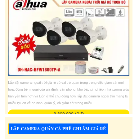
Lắp đặt camera ngoài trời giá rẻ có vai trò quan trọng trong việc giám sát mọi
hoạt động bên ngoài của gia đình, văn phòng, kho bãi, xí nghiệp, nhà xưởng giúp
bạn yên tâm hơn và luôn ở thế chủ động hơn. lắp đặt camera ngoài trời mang lại
nhiều lợi ích về an ninh, quản lý, và giám sát trong nhiều
9,800,000 VNĐ
LẮP CAMERA QUÁN CÀ PHÊ GHI ÂM GIÁ RẺ