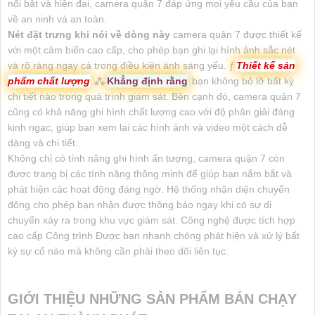
nổi bật và hiện đại, camera quận 7 đáp ứng mọi yêu cầu của bạn
về an ninh và an toàn.
Nét đặt trưng khi nói về dòng này
camera quận 7 được thiết kế
với một cảm biến cao cấp, cho phép bạn ghi lại hình ảnh sắc nét
và rõ ràng ngay cả trong điều kiện ánh sáng yếu. ƒ
Thiết kế sản
phẩm chất lượng
⁂
Khẳng định rằng
bạn không bỏ lỡ bất kỳ
chi tiết nào trong quá trình giám sát. Bên cạnh đó, camera quận 7
cũng có khả năng ghi hình chất lượng cao với độ phân giải đáng
kinh ngạc, giúp bạn xem lại các hình ảnh và video một cách dễ
dàng và chi tiết.
Không chỉ có tính năng ghi hình ấn tượng, camera quận 7 còn
được trang bị các tính năng thông minh để giúp bạn nắm bắt và
phát hiện các hoạt động đáng ngờ. Hệ thống nhận diện chuyển
động cho phép bạn nhận được thông báo ngay khi có sự di
chuyển xảy ra trong khu vực giám sát. Công nghệ được tích hợp
cao cấp Công trình Được bạn nhanh chóng phát hiện và xử lý bất
kỳ sự cố nào mà không cần phải theo dõi liên tục.
GIỚI THIỆU NHỮNG SẢN PHẨM BÁN CHẠY