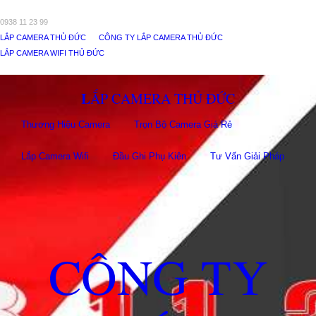
0938 11 23 99
LẮP CAMERA THỦ ĐỨC
CÔNG TY LẮP CAMERA THỦ ĐỨC
LẮP CAMERA WIFI THỦ ĐỨC
LẮP CAMERA THỦ ĐỨC
Thương Hiệu Camera
Trọn Bộ Camera Giá Rẻ
Lắp Camera Wifi
Đầu Ghi Phụ Kiên
Tư Vấn Giải Pháp
CÔNG TY