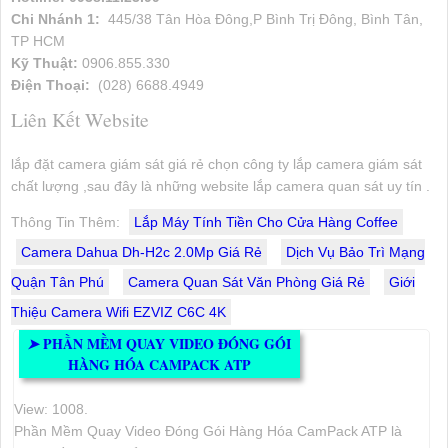
Chi Nhánh 1:
445/38 Tân Hòa Đông,P Bình Trị Đông, Bình Tân,
TP HCM
Kỹ Thuật:
0906.855.330
Điện Thoại:
(028) 6688.4949
Liên Kết Website
lắp đặt camera giám sát giá rẻ chọn công ty lắp camera giám sát
chất lượng ,sau đây là những website lắp camera quan sát uy tín .
Thông Tin Thêm:
Lắp Máy Tính Tiền Cho Cửa Hàng Coffee
Camera Dahua Dh-H2c 2.0Mp Giá Rẻ
Dịch Vụ Bảo Trì Mạng
Quận Tân Phú
Camera Quan Sát Văn Phòng Giá Rẻ
Giới
Thiệu Camera Wifi EZVIZ C6C 4K
PHẦN MỀM QUAY VIDEO ĐÓNG GÓI
➤
HÀNG HÓA CAMPACK ATP
View: 1008.
Phần Mềm Quay Video Đóng Gói Hàng Hóa CamPack ATP là