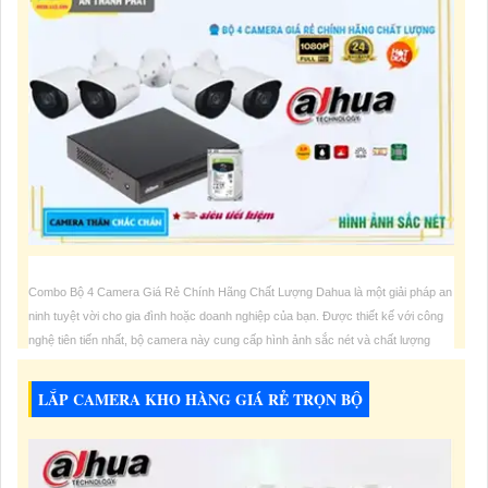
Combo Bộ 4 Camera Giá Rẻ Chính Hãng Chất Lượng Dahua là một giải pháp an
ninh tuyệt vời cho gia đình hoặc doanh nghiệp của bạn. Được thiết kế với công
nghệ tiên tiến nhất, bộ camera này cung cấp hình ảnh sắc nét và chất lượng
cao, giúp bạn giám sát mọi góc nhìn của ngôi nhà hoặc văn phòng của
LẮP CAMERA KHO HÀNG GIÁ RẺ TRỌN BỘ
5,000,000 VNĐ