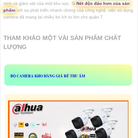
ninh và giám sát của một khu vực. 📝
Nét độc đáo hơn của sản
phẩm
với sự phát triển nhanh chóng của công nghệ, việc sử dụng
camera đã mang lại nhiều lợi ích to lớn cho quận 7.
THAM KHẢO MỘT VÀI SẢN PHẨM CHẤT
LƯỢNG
BỘ CAMERA KHO HÀNG GIÁ RẺ THU ÂM