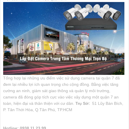
Tổng hợp lại những ưu điểm việc sử dụng camera tại quận 7 đã
đem lại nhiều lợi ích quan trọng cho cộng đồng. Bằng việc tăng
cường an ninh, giám sát giao thông và quản lý môi trường,
camera đã đóng góp tích cực vào việc xây dựng một quận 7 an
toàn, hiện đại và thân thiện với cư dân.
Trụ Sở:
51 Lũy Bán Bích,
P. Tân Thới Hòa, Q.Tân Phú, TP.HCM
Hotline: 0938.11.23.99