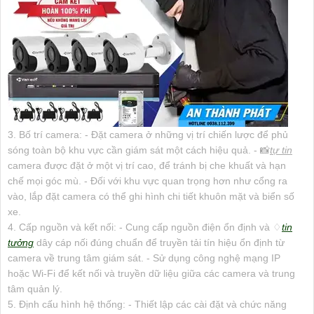
3. Bố trí camera: - Đặt camera ở những vị trí chiến lược để phủ
sóng toàn bộ khu vực cần giám sát một cách hiệu quả. - 📸
tự tin
camera được đặt ở một vị trí cao, để tránh bị che khuất và hạn
chế mọi góc mù. - Đối với khu vực quan trọng hơn như cổng ra
vào, lắp đặt camera có thể ghi hình chi tiết khuôn mặt và biển số
xe.
4. Cấp nguồn và kết nối: - Cung cấp nguồn điện ổn định và ♢
tin
tưởng
dây cáp nối đúng chuẩn để truyền tải tín hiệu ổn định từ
camera về trung tâm giám sát. - Sử dụng công nghệ mạng IP
hoặc Wi-Fi để kết nối và truyền dữ liệu giữa các camera và trung
tâm quản lý.
5. Định cấu hình hệ thống: - Thiết lập các cài đặt và chức năng