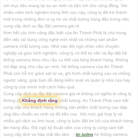
với mục tiêu mang lại sự an ninh và tiện ích cho cộng đồng. Với
nhiều năm kinh nghiệm trong lĩnh vực này, công ty đã trở thành
một trong những đơn vị uy tín và chất lượng hàng đầu trong việc
cung cấp dịch vụ lắp đặt camera giá rẻ.
Hơn hết các tính năng đặc biệt của An Thành Phát là chú trọng
đến việc sử dụng công nghệ mới nhất và những sản phẩm
camera chất lượng cao. Nhờ vào đội ngũ nhân viên chuyên
nghiệp và giàu kinh nghiệm, công ty có thể tư vấn và lắp đặt hệ
thống camera theo nhu cầu cụ thể của từng khách hàng. Không
chỉ đáp ứng nhu cầu an ninh, hệ thống camera của An Thành
Phát còn hỗ trợ giám sát từ xa, ghi hình chất lượng cao và chống
ngược sáng, giúp bạn dễ dàng kiểm soát và quản lý nhà cửa hay
công ty của mình một cách hiệu quả.
Cung cấp dịch vụ lắp đặt camera giá rẻ không có nghĩa là công ty
không ⁂
Khẳng định rằng
chất lượng. An Thành Phát cam kết
cung cấp cho khách hàng những sản phẩm chất lượng cao đáp
ứng tiêu chuẩn an ninh và độ bền cao. Với mức giá hợp lý và
nhiều gói dịch vụ linh hoạt, công ty luôn đặt lợi ích của khách hàng
lên hàng đầu. Đội ngũ kỹ thuật viên của công ty cũng cam kết
cung cấp dịch vụ hậu mãi tận tâm, ♢
tin tưởng
hệ thống camera