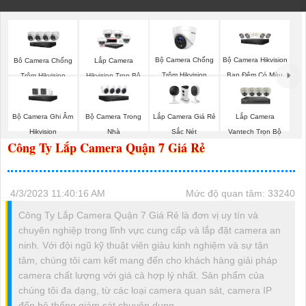
Bộ Camera Chống
Bộ Camera Hikvision
Bô Camera Chống
Lắp Camera
Trộm Hikvision
Ban Đêm Có Màu
Trộm Hikvision
Hikvision Trọn Bộ
Bộ Camera Ghi Âm
Bộ Camera Trong
Lắp Camera Giá Rẻ
Lắp Camera
Hikvision
Nhà
Sắc Nét
Vantech Trọn Bộ
Công Ty Lắp Camera Quận 7 Giá Rẻ
4/3/2023 11:40:16 AM
Mức độ quan tâm: 33240
Công Ty Lắp Camera Quận 7 Giá Rẻ là đơn vị uy tín và
chuyên nghiệp trong lĩnh vực cung cấp và lắp đặt camera an
ninh. Với đội ngũ kỹ thuật viên giàu kinh nghiệm và sự tận
tâm, chúng tôi cam kết mang đến cho khách hàng giải pháp
camera chất lượng với giá cả hợp lý nhất. Sản phẩm của
chúng tôi đa dạng, từ các loại camera quan sát, camera IP
đến hệ thống giám sát chuyên dụng