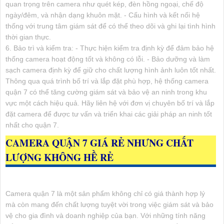
quan trọng trên camera như quét kép, đèn hồng ngoại, chế độ
ngày/đêm, và nhận dạng khuôn mặt. - Cấu hình và kết nối hệ
thống với trung tâm giám sát để có thể theo dõi và ghi lại tình hình
thời gian thực.
6. Bảo trì và kiểm tra: - Thực hiện kiểm tra định kỳ để đảm bảo hệ
thống camera hoạt động tốt và không có lỗi. - Bảo dưỡng và làm
sạch camera định kỳ để giữ cho chất lượng hình ảnh luôn tốt nhất.
Thông qua quá trình bố trí và lắp đặt phù hợp, hệ thống camera
quận 7 có thể tăng cường giám sát và bảo vệ an ninh trong khu
vực một cách hiệu quả. Hãy liên hệ với đơn vị chuyên bố trí và lắp
đặt camera để được tư vấn và triển khai các giải pháp an ninh tốt
nhất cho quận 7.
CAMERA QUẬN 7 GIÁ RẺ NHƯNG CHẤT
LƯỢNG KHÔNG HỀ RẺ
Camera quận 7 là một sản phẩm không chỉ có giá thành hợp lý
mà còn mang đến chất lượng tuyệt vời trong việc giám sát và bảo
vệ cho gia đình và doanh nghiệp của bạn. Với những tính năng