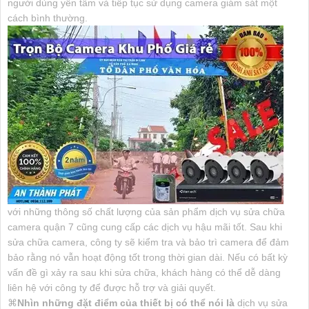
người dùng yên tâm và tiếp tục sử dụng camera giám sát một
cách bình thường.
với những thông số chất lượng của sản phẩm dịch vụ sửa chữa
camera quận 7 cũng cung cấp các dịch vụ hậu mãi tốt. Sau khi
sửa chữa camera, công ty sẽ kiểm tra và bảo trì camera để đảm
bảo rằng nó vẫn hoạt động tốt trong thời gian dài. Nếu có bất kỳ
vấn đề gì xảy ra sau khi sửa chữa, khách hàng có thể dễ dàng
liên hệ với công ty để được hỗ trợ và giải quyết.
⌘
Nhìn những đặt điểm của thiết bị có thể nói là
dịch vụ sửa