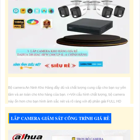
Bộ camera An Ninh Kho Hàng đầy đủ và chất lượng cung cấp cho bạn sự yên
tâm và an toàn cho kho hàng của bạn. r>Với cấu hình chất lượng, bộ camera
này ổn hơn cho bạn hình ảnh sắc nét và rõ ràng với độ phân giải FULL HD
1080P. r>Bạn có thể dễ dàng quan sát từng góc nhỏ trong kho hàng một cách
LẮP CAMERA GIÁM SÁT CÔNG TRÌNH GIÁ RẺ
8,000,000 VNĐ