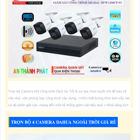
Trọn bộ Camera HD công trình Dịch Vụ Tốt là sự lựa chọn tuyệt vời để bảo vệ
căn nhà, văn phòng hay công trình xây dựng. r>Với chất lượng hình ảnh sắc nét
và độ phân giải cao, mang đến một hệ thống giám sát hiệu quả. r>Khả năng tích
hợp Chống Nước cho phép camera hoạt động bền bỉ trong mọi
TRỌN BỘ 4 CAMERA DAHUA NGOÀI TRỜI GIÁ RẺ
4,500,000 VNĐ