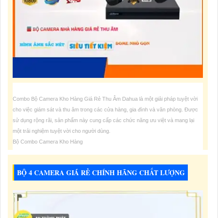
Combo Bộ Camera Kho Hàng Giá Rẻ Thu Âm Dahua là một giải pháp tuyệt vời
cho việc giám sát và thu âm trong các cửa hàng, gia đình và văn phòng. Được
sử dụng rộng rãi, sản phẩm này cung cấp các chức năng ưu việt và mang lại
một trải nghiệm tuyệt vời cho người dùng.
Bộ Combo Camera Kho Hàng
6,200,000 VNĐ
BỘ 4 CAMERA GIÁ RẺ CHÍNH HÃNG CHẤT LƯỢNG