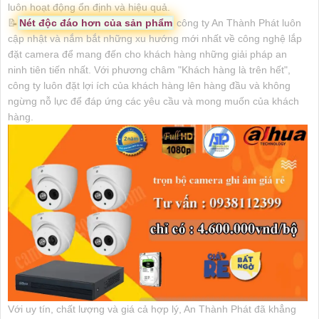
luôn hoạt động ổn định và hiệu quả.
📝
Nét độc đáo hơn của sản phẩm
công ty An Thành Phát luôn
cập nhật và nắm bắt những xu hướng mới nhất về công nghệ lắp
đặt camera để mang đến cho khách hàng những giải pháp an
ninh tiên tiến nhất. Với phương châm "Khách hàng là trên hết",
công ty luôn đặt lợi ích của khách hàng lên hàng đầu và không
ngừng nỗ lực để đáp ứng các yêu cầu và mong muốn của khách
hàng.
Với uy tín, chất lượng và giá cả hợp lý, An Thành Phát đã khẳng