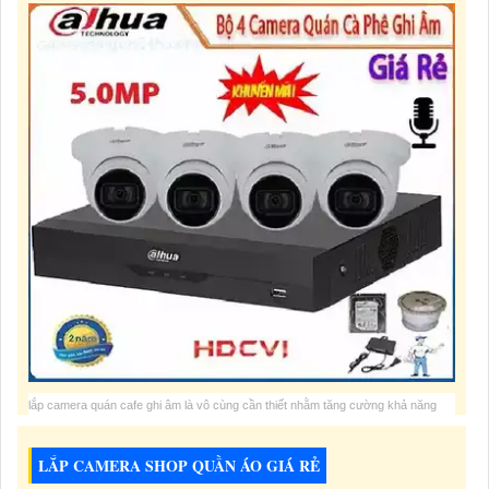
lắp camera quán cafe ghi âm là vô cùng cần thiết nhằm tăng cường khả năng
giám sát, bảo vệ tài sản, an ninh cho khách hàng, cửa hàng và nhân viên của
quán. Ngoài ra còn có thể nghe được âm thanh nhân viên phục vụ trao đổi với
LẮP CAMERA SHOP QUẦN ÁO GIÁ RẺ
khách hàng xem có lễ phép có gây khó khăn cho khách hàng không.