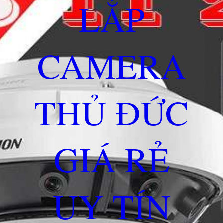
LẮP
CAMERA
THỦ ĐỨC
GIÁ RẺ
UY TÍN