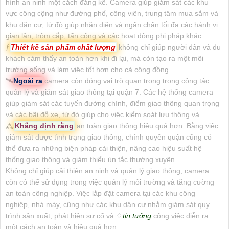
vệ tài sản như xe cộ của khách hàng.
hình an ninh một cách đáng kể. Camera giúp giám sát các khu
vực công cộng như đường phố, công viên, trung tâm mua sắm và
5,554,000 VNĐ
khu dân cư, từ đó giúp nhận diện và ngăn chặn tối đa các hành vi
gian lận, trộm cắp, tấn công và các hoạt động phi pháp khác.
ƒ
Thiết kế sản phẩm chất lượng
không chỉ giúp người dân và du
khách cảm thấy an toàn hơn khi đi lại, mà còn tạo ra một môi
trường sống và làm việc tốt hơn cho cả cộng đồng.
🛰
Ngoài ra
camera còn đóng vai trò quan trọng trong công tác
quản lý và giám sát giao thông tại quận 7. Các hệ thống camera
giúp giám sát các tuyến đường chính, điểm giao thông quan trọng
và các bãi đỗ xe, từ đó giúp cho việc kiểm soát lưu thông và
⁂
Khẳng định rằng
an toàn giao thông hiệu quả hơn. Bằng việc
giám sát được tình trạng giao thông, chính quyền quận cũng có
thể đưa ra những biện pháp cải thiện, nâng cao hiệu suất hệ
thống giao thông và giảm thiểu ùn tắc thường xuyên.
Không chỉ giúp cải thiện an ninh và quản lý giao thông, camera
còn có thể sử dụng trong việc quản lý môi trường và tăng cường
an toàn công nghiệp. Việc lắp đặt camera tại các khu công
nghiệp, nhà máy, cũng như các khu dân cư nhằm giám sát quy
trình sản xuất, phát hiện sự cố và ♢
tin tưởng
công việc diễn ra
một cách an toàn và hiệu quả hơn.