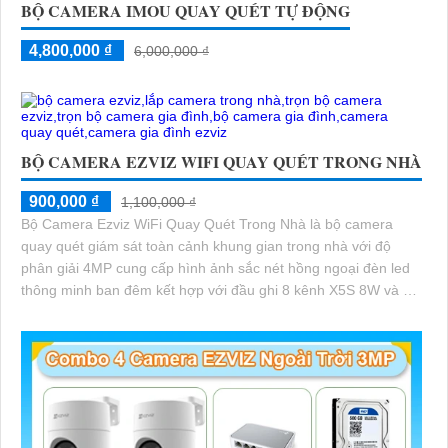
BỘ CAMERA IMOU QUAY QUÉT TỰ ĐỘNG
4,800,000 ₫
6,000,000 ₫
BỘ CAMERA EZVIZ WIFI QUAY QUÉT TRONG NHÀ
900,000 ₫
1,100,000 ₫
Bộ Camera Ezviz WiFi Quay Quét Trong Nhà là bộ camera
quay quét giám sát toàn cảnh khung gian trong nhà với độ
phân giải 4MP cung cấp hình ảnh sắc nét hồng ngoại đèn led
thông minh ban đêm kết hợp với đầu ghi 8 kênh X5S 8W và ổ
cứng 500GB giúp lưu trũ dữ liệu lâu dài