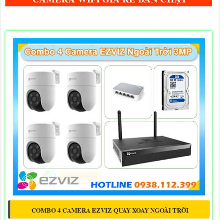
COMBO 4 CAMERA EZVIZ QUAY XOAY NGOÀI TRỜI