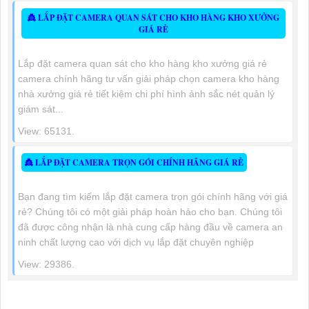
👸 LẮP ĐẶT CAMERA QUAN SÁT CHO KHO HÀNG KHO XƯỞNG
GIÁ RẺ
Lắp đặt camera quan sát cho kho hàng kho xưởng giá rẻ
camera chính hãng tư vấn giải pháp chọn camera kho hàng
nhà xưởng giá rẻ tiết kiệm chi phí hình ảnh sắc nét quản lý
giám sát...
View: 65131.
👸 LẮP ĐẶT CAMERA TRỌN GÓI CHÍNH HÃNG GIÁ RẺ
Bạn đang tìm kiếm lắp đặt camera trọn gói chính hãng với giá
rẻ? Chúng tôi có một giải pháp hoàn hảo cho bạn. Chúng tôi
đã được công nhận là nhà cung cấp hàng đầu về camera an
ninh chất lượng cao với dịch vụ lắp đặt chuyên nghiệp
View: 29386.