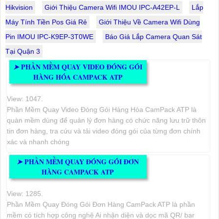
Hikvision
Giới Thiệu Camera Wifi IMOU IPC-A42EP-L
Lắp
Máy Tính Tiền Pos Giá Rẻ
Giới Thiệu Về Camera Wifi Dùng
Pin IMOU IPC-K9EP-3T0WE
Báo Giá Lắp Camera Quan Sát
Tại Quận 3
PHẦN MỀM QUAY VIDEO ĐÓNG GÓI
➤
HÀNG HÓA CAMPACK ATP
View: 1047.
Phần Mềm Quay Video Đóng Gói Hàng Hóa CamPack ATP là
quàn mềm dùng để quản lý đơn hàng có chức năng lưu trữ thôn
tin đơn hàng, tra cứu và tải video đóng gói của từng đơn chính
xác và nhanh chóng
PHẦN MỀM QUAY ĐÓNG GÓI ĐƠN
➤
HÀNG CAMPACK ATP
View: 1285.
Phần Mềm Quay Đóng Gói Đơn Hàng CamPack ATP là phần
mềm có tích hợp công nghệ Ai nhận diện và dọc mã QR/ bar