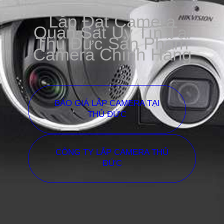
Lắp Đặt Camera
Quan Sát Uy Tín Tại
Thủ Đức Sản Phẩm
Camera Chính Hãng
BÁO GIÁ LẮP CAMERA TẠI
THỦ ĐỨC
CÔNG TY LẮP CAMERA THỦ
ĐỨC