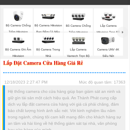
Bộ Camera Chống
Bộ Camera Hikvision
Bô Camera Chống
Lắp Camera
Trộm Hikvision
Ban Đêm Có Màu
Trộm Hikvision
Hikvision Trọn Bộ
Bộ Camera Ghi Âm
Bộ Camera Trong
Lắp Camera
Camera UNV 4K
Hikvision
Nhà
Vantech Trọn Bộ
Siêu Nét
Lắp Đặt Camera Cửa Hàng Giá Rẻ
12/18/2023 2:27:47 PM
Mức độ quan tâm: 17363
Hệ thống camera cho cửa hàng giúp bạn giám sát an ninh và
giữ gìn tài sản một cách hiệu quả. An Thành Phát cung cấp
dịch vụ lắp đặt camera cửa hàng với giá cả phải chăng, đảm
bảo chất lượng hình ảnh sắc nét. Với kinh nghiệm lâu năm
trong ngành, chúng tôi cam kết mang đến cho khách hàng sự
an tâm và hài lòng về hệ thống giám sát tại nhà, văn phòng
hay cửa hàng của mình