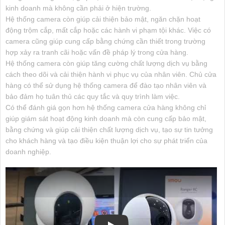
kinh doanh mà không cần phải ở hiện trường.
Hệ thống camera còn giúp cải thiện bảo mật, ngăn chặn hoạt
động trộm cắp, mất cắp hoặc các hành vi phạm tội khác. Việc có
camera cũng giúp cung cấp bằng chứng cần thiết trong trường
hợp xảy ra tranh cãi hoặc vấn đề pháp lý trong cửa hàng.
Hệ thống camera còn giúp tăng cường chất lượng dịch vụ bằng
cách theo dõi và cải thiện hành vi phục vụ của nhân viên. Chủ cửa
hàng có thể sử dụng hệ thống camera để đào tạo nhân viên và
bảo đảm
họ tuân thủ các quy tắc và quy trình làm việc.
Có thể đánh giá gọn hơn hệ thống camera cửa hàng không chỉ
giúp giám sát hoạt động kinh doanh mà còn cung cấp bảo mật,
bằng chứng và giúp cải thiện chất lượng dịch vụ, tạo sự tin tưởng
cho khách hàng và tạo điều kiện thuận lợi cho sự phát triển của
doanh nghiệp.