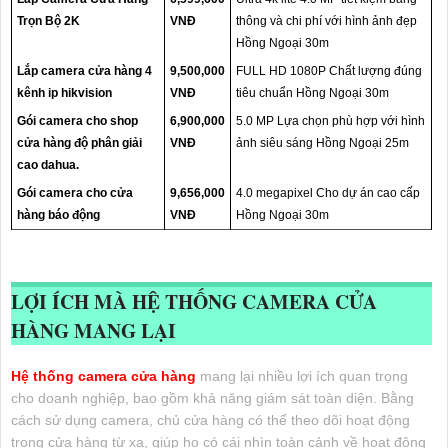
Trọn Bộ 2K
VNĐ
thông và chi phí với hình ảnh đẹp
Hồng Ngoại 30m
Lắp camera cửa hàng 4
9,500,000
FULL HD 1080P Chất lượng đúng
kênh ip hikvision
VNĐ
tiêu chuẩn Hồng Ngoại 30m
Gói camera cho shop
6,900,000
5.0 MP Lựa chọn phù hợp với hình
cửa hàng độ phân giải
VNĐ
ảnh siêu sáng Hồng Ngoại 25m
cao dahua.
Gói camera cho cửa
9,656,000
4.0 megapixel Cho dự án cao cấp
hàng báo động
VNĐ
Hồng Ngoại 30m
LỢI ÍCH MÀ HỆ THỐNG CAMERA CỬA
HÀNG MANG LẠI
Hệ thống camera cửa hàng
mang lại nhiều lợi ích quan trọng
cho doanh nghiệp, bao gồm khả năng giám sát toàn diện. Bằng
cách sử dụng camera, chủ cửa hàng có thể theo dõi hoạt động
trong cửa hàng từ xa, giúp họ có cái nhìn toàn cảnh về hoạt động