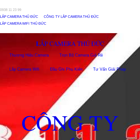
0938 11 23 99
LẮP CAMERA THỦ ĐỨC
CÔNG TY LẮP CAMERA THỦ ĐỨC
LẮP CAMERA WIFI THỦ ĐỨC
LẮP CAMERA THỦ ĐỨC
Thương Hiệu Camera
Trọn Bộ Camera Giá Rẻ
Lắp Camera Wifi
Đầu Ghi Phụ Kiên
Tư Vấn Giải Pháp
CÔNG TY