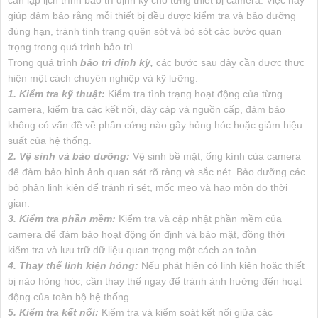
giúp đảm bảo rằng mỗi thiết bị đều được kiểm tra và bảo dưỡng
đúng hạn, tránh tình trạng quên sót và bỏ sót các bước quan
trọng trong quá trình bảo trì.
Trong quá trình
bảo trì định kỳ,
các bước sau đây cần được thực
hiện một cách chuyên nghiệp và kỹ lưỡng:
1. Kiểm tra kỹ thuật:
Kiểm tra tình trạng hoạt động của từng
camera, kiểm tra các kết nối, dây cáp và nguồn cấp, đảm bảo
không có vấn đề về phần cứng nào gây hỏng hóc hoặc giảm hiệu
suất của hệ thống.
2. Vệ sinh và bảo dưỡng:
Vệ sinh bề mặt, ống kính của camera
để đảm bảo hình ảnh quan sát rõ ràng và sắc nét. Bảo dưỡng các
bộ phận linh kiện để tránh rỉ sét, mốc meo và hao mòn do thời
gian.
3. Kiểm tra phần mềm:
Kiểm tra và cập nhật phần mềm của
camera để đảm bảo hoạt động ổn định và bảo mật, đồng thời
kiểm tra và lưu trữ dữ liệu quan trọng một cách an toàn.
4. Thay thế linh kiện hỏng:
Nếu phát hiện có linh kiện hoặc thiết
bị nào hỏng hóc, cần thay thế ngay để tránh ảnh hưởng đến hoạt
động của toàn bộ hệ thống.
5. Kiểm tra kết nối:
Kiểm tra và kiểm soát kết nối giữa các