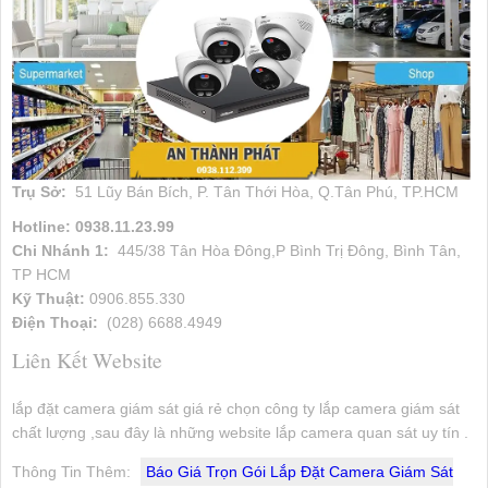
Trụ Sở:
51 Lũy Bán Bích, P. Tân Thới Hòa, Q.Tân Phú, TP.HCM
Hotline: 0938.11.23.99
Chi Nhánh 1:
445/38 Tân Hòa Đông,P Bình Trị Đông, Bình Tân,
TP HCM
Kỹ Thuật:
0906.855.330
Điện Thoại:
(028) 6688.4949
Liên Kết Website
lắp đặt camera giám sát giá rẻ chọn công ty lắp camera giám sát
chất lượng ,sau đây là những website lắp camera quan sát uy tín .
Thông Tin Thêm:
Báo Giá Trọn Gói Lắp Đặt Camera Giám Sát