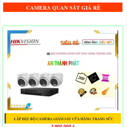
CAMERA QUAN SÁT GIÁ RẺ
LẮP ĐẶT BỘ CAMERA GIÁM SÁT CỬA HÀNG TRANG SỨC
3,900,000 ₫