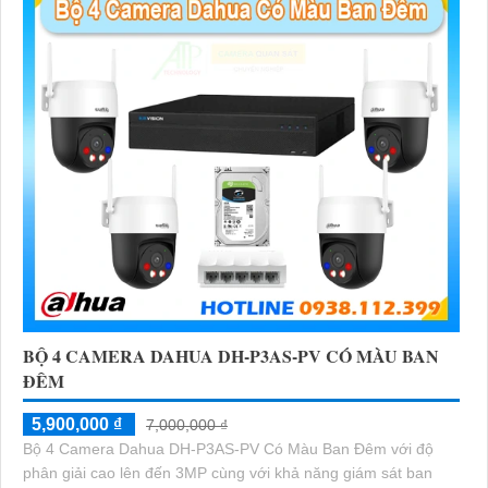
BỘ 4 CAMERA DAHUA DH-P3AS-PV CÓ MÀU BAN
ĐÊM
5,900,000 ₫
7,000,000 ₫
Bộ 4 Camera Dahua DH-P3AS-PV Có Màu Ban Đêm với độ
phân giải cao lên đến 3MP cùng với khả năng giám sát ban