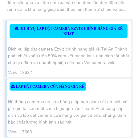
đêm hiệu quả với tầm nhìn xa vào ban đêm lên đến 30m bên
cạnh đó là khả năng giúp đàm thoại âm thanh 2 chiều và báo
động răng de chủ động khi phát hiện xâm nhập
👸 DỊCH VỤ LẮP ĐẶT CAMERA EZVIZ CHÍNH HÃNG GIÁ RẺ
NHẤT
Dịch vụ lắp đặt camera Ezviz chính hãng giá rẻ Tại An Thành
phát chiết khấu trên 50% cam kết mang lại sự an ninh tốt nhất
cho gia đình và doanh nghiệp của bạn Với camera wifi...
View: 12622.
👸 LẮP ĐẶT CAMERA CỬA HÀNG GIÁ RẺ
Hệ thống camera cho cửa hàng giúp bạn giám sát an ninh và
giữ gìn tài sản một cách hiệu quả. An Thành Phát cung cấp
dịch vụ lắp đặt camera cửa hàng với giá cả phải chăng, đảm
bảo chất lượng hình ảnh sắc nét
View: 17363.