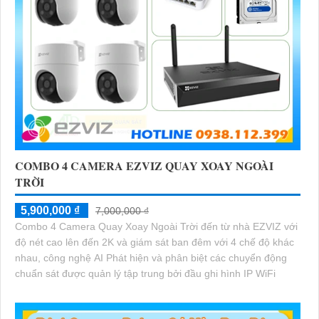
COMBO 4 CAMERA EZVIZ QUAY XOAY NGOÀI
TRỜI
5,900,000 ₫
7,000,000 ₫
Combo 4 Camera Quay Xoay Ngoài Trời đến từ nhà EZVIZ với
độ nét cao lên đến 2K và giám sát ban đêm với 4 chế độ khác
nhau, công nghệ AI Phát hiện và phân biệt các chuyển động
chuẩn sát được quản lý tập trung bởi đầu ghi hình IP WiFi