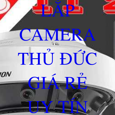
LẮP
CAMERA
THỦ ĐỨC
GIÁ RẺ
UY TÍN