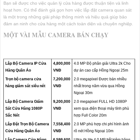
Bạn sẽ được cho việc quản lý cửa hàng được thuận tiện và linh
hoạt hơn. Có thể đánh giá gọn hơn việc lắp đặt camera quan sát
là một trong những giải pháp thông minh và hiệu quả giúp bảo
đảm an ninh cho cửa hàng một cách toàn diện và chuyên nghiệp.
MỘT VÀI MẪU CAMERA BÁN CHẠY
Lắp Bộ Camera IP Cửa
4,800,000
4.0 MP Độ phân giải Ultra 2k Cho
Hàng Quần Áo
VNĐ
dự án cao cấp Hồng Ngoại 25m
Trọn bộ camera cửa
7,200,000
2.0 megapixel Được bán nhiều
hàng giám sát siêu nét
VNĐ
nhất trong năm vừa qua Hồng
Ngoại 30m
Lắp Bộ Camera Giám
9,200,000
2.0 megapixel FULL HD 1080P
Sát Cửa Hàng 1080P
VNĐ
xem qua điện thoại máy tính phù
Sắc Nét
hợp Full Color 20m
Lắp Đặt Trọn Bộ Camera
7,558,400
2.0 MP phù hợp chi phí hình ảnh
Cửa Hàng Quần Áo
VNĐ
rõ nét Hồng Ngoại 10m
Lắp Camera Cửa Hàng
6,599,600
Ultra 4k lite 4.0 MP tiết kiệm băng