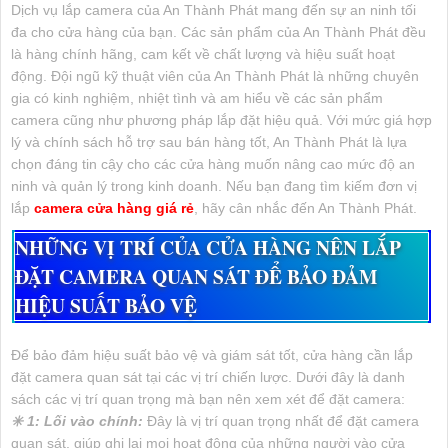
Dịch vụ lắp camera của An Thành Phát mang đến sự an ninh tối
đa cho cửa hàng của bạn. Các sản phẩm của An Thành Phát đều
là hàng chính hãng, cam kết về chất lượng và hiệu suất hoạt
động. Đội ngũ kỹ thuật viên của An Thành Phát là những chuyên
gia có kinh nghiệm, nhiệt tình và am hiểu về các sản phẩm
camera cũng như phương pháp lắp đặt hiệu quả. Với mức giá hợp
lý và chính sách hỗ trợ sau bán hàng tốt, An Thành Phát là lựa
chọn đáng tin cậy cho các cửa hàng muốn nâng cao mức độ an
ninh và quản lý trong kinh doanh. Nếu bạn đang tìm kiếm đơn vị
lắp
camera cửa hàng giá rẻ
, hãy cân nhắc đến An Thành Phát.
NHỮNG VỊ TRÍ CỦA CỬA HÀNG NÊN LẮP
ĐẶT CAMERA QUAN SÁT ĐỂ BẢO ĐẢM
HIỆU SUẤT BẢO VỆ
Để bảo đảm hiệu suất bảo vệ và giám sát tốt, cửa hàng cần lắp
đặt camera quan sát tại các vị trí chiến lược. Dưới đây là danh
sách các vị trí quan trọng mà bạn nên xem xét để đặt camera:
✳️ 1: Lối vào chính:
Đây là vị trí quan trọng nhất để đặt camera
quan sát, giúp ghi lại mọi hoạt động của những người vào cửa