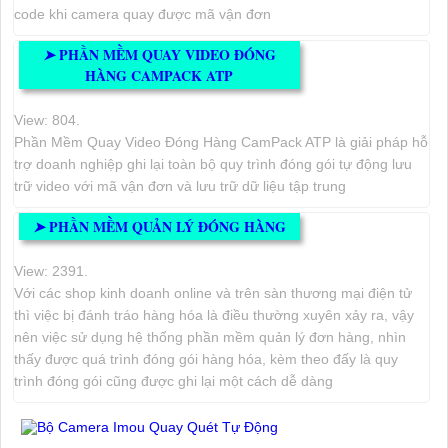
code khi camera quay được mã vận đơn
PHẦN MỀM QUAY VIDEO ĐÓNG
➤
HÀNG CAMPACK ATP
View: 804.
Phần Mềm Quay Video Đóng Hàng CamPack ATP là giải pháp hỗ
trợ doanh nghiệp ghi lại toàn bộ quy trình đóng gói tự động lưu
trữ video với mã vận đơn và lưu trữ dữ liệu tập trung
PHẦN MỀM QUẢN LÝ ĐÓNG HÀNG
➤
View: 2391.
Với các shop kinh doanh online và trên sàn thương mại điện tử
thì việc bị đánh tráo hàng hóa là điều thường xuyên xảy ra, vậy
nên việc sử dụng hệ thống phần mềm quản lý đơn hàng, nhìn
thấy được quá trình đóng gói hàng hóa, kèm theo đấy là quy
trình đóng gói cũng được ghi lại một cách dễ dàng