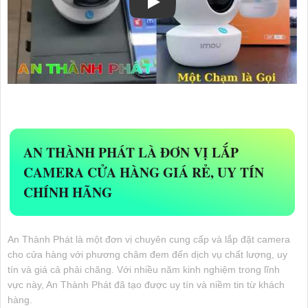
AN THÀNH PHÁT LÀ ĐƠN VỊ LẮP
CAMERA CỬA HÀNG GIÁ RẺ, UY TÍN
CHÍNH HÃNG
An Thành Phát là một đơn vị chuyên cung cấp và lắp đặt camera
cho cửa hàng với phương châm đem đến dịch vụ chất lượng, uy
tín và giá cả phải chăng. Với nhiều năm kinh nghiệm trong lĩnh
vực này, An Thành Phát đã tạo được uy tín và niềm tin từ khách
hàng.