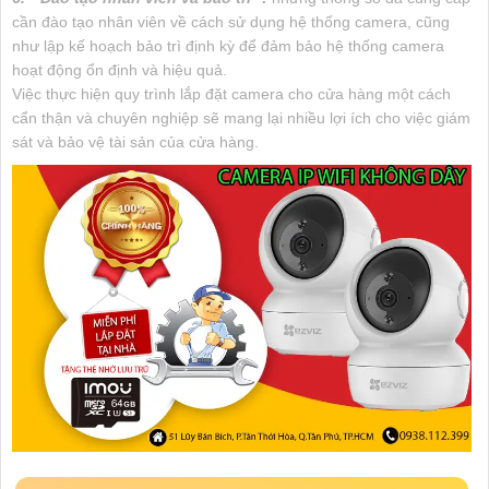
cần đào tạo nhân viên về cách sử dụng hệ thống camera, cũng
như lập kế hoạch bảo trì định kỳ để đảm bảo hệ thống camera
hoạt động ổn định và hiệu quả.
Việc thực hiện quy trình lắp đặt camera cho cửa hàng một cách
cẩn thận và chuyên nghiệp sẽ mang lại nhiều lợi ích cho việc giám
sát và bảo vệ tài sản của cửa hàng.