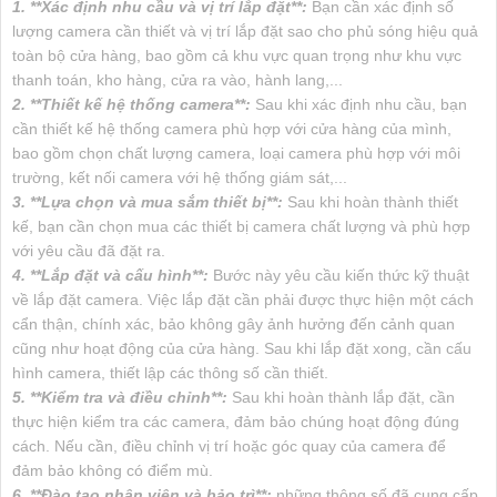
1. **Xác định nhu cầu và vị trí lắp đặt**:
Bạn cần xác định số
lượng camera cần thiết và vị trí lắp đặt sao cho phủ sóng hiệu quả
toàn bộ cửa hàng, bao gồm cả khu vực quan trọng như khu vực
thanh toán, kho hàng, cửa ra vào, hành lang,...
2. **Thiết kế hệ thống camera**:
Sau khi xác định nhu cầu, bạn
cần thiết kế hệ thống camera phù hợp với cửa hàng của mình,
bao gồm chọn chất lượng camera, loại camera phù hợp với môi
trường, kết nối camera với hệ thống giám sát,...
3. **Lựa chọn và mua sắm thiết bị**:
Sau khi hoàn thành thiết
kế, bạn cần chọn mua các thiết bị camera chất lượng và phù hợp
với yêu cầu đã đặt ra.
4. **Lắp đặt và cấu hình**:
Bước này yêu cầu kiến thức kỹ thuật
về lắp đặt camera. Việc lắp đặt cần phải được thực hiện một cách
cẩn thận, chính xác, bảo không gây ảnh hưởng đến cảnh quan
cũng như hoạt động của cửa hàng. Sau khi lắp đặt xong, cần cấu
hình camera, thiết lập các thông số cần thiết.
5. **Kiểm tra và điều chỉnh**:
Sau khi hoàn thành lắp đặt, cần
thực hiện kiểm tra các camera, đảm bảo chúng hoạt động đúng
cách. Nếu cần, điều chỉnh vị trí hoặc góc quay của camera để
đảm bảo không có điểm mù.
6. **Đào tạo nhân viên và bảo trì**:
những thông số đã cung cấp