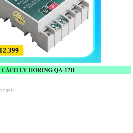
CÁCH LY HORING QA-17H
ên ngoài