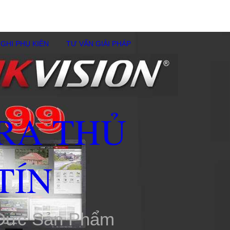
GHI PHỤ KIÊN
TƯ VẤN GIẢI PHÁP
RA THỦ
TÍN
 Đức Sản Phẩm