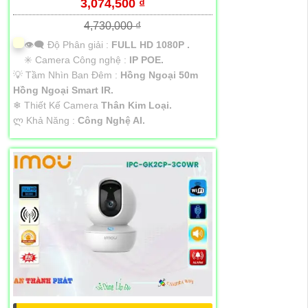
3,074,500 ₫
4,730,000 ₫
👁️‍🗨 Độ Phân giải :
FULL HD 1080P .
✳️ Camera Công nghệ :
IP POE.
💡 Tầm Nhìn Ban Đêm :
Hồng Ngoại 50m
Hồng Ngoại Smart IR.
❄ Thiết Kế Camera
Thân Kim Loại.
️ლ Khả Năng :
Công Nghệ AI.