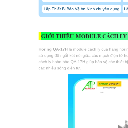
Lắp Thiết Bị Bảo Vệ An Ninh chuyên dụng
Lắ
GIỚI THIỆU MODULE CÁCH LY
Horing QA-17H
là module cách ly của hãng horin
sử dụng để ngắt kết nối giữa các mạch điện tử h
cách ly hoàn hảo QA-17H giúp bảo vệ các thiết bị
các nhiễu sóng điện từ.