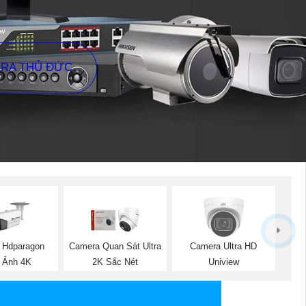
ERA THỦ ĐỨC
 Hdparagon
Camera Quan Sát Ultra
Camera Ultra HD
 Ảnh 4K
2K Sắc Nét
Uniview