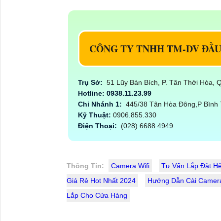
CÔNG TY TNHH TM-DV ĐẦ
Trụ Sở:
51 Lũy Bán Bích, P. Tân Thới Hòa,
Hotline: 0938.11.23.99
Chi Nhánh 1:
445/38 Tân Hòa Đông,P Bình 
Kỹ Thuật:
0906.855.330
Điện Thoại:
(028) 6688.4949
Thông Tin:
Camera Wifi
Tư Vấn Lắp Đặt H
Giá Rẻ Hot Nhất 2024
Hướng Dẫn Cài Camera 
Lắp Cho Cửa Hàng