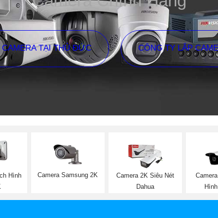
Camera Chính Hãng
P CAMERA TẠI THỦ ĐỨC
CÔNG TY LẮP CAM
Camera Samsung 2K
ch Hình
Camera 2K Siêu Nét
Camera
K
Dahua
Hình