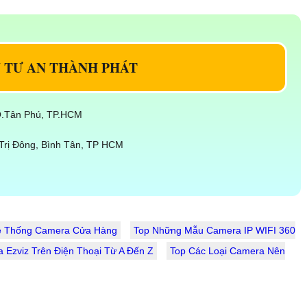
U TƯ AN THÀNH PHÁT
 Q.Tân Phú, TP.HCM
Trị Đông, Bình Tân, TP HCM
ệ Thống Camera Cửa Hàng
Top Những Mẫu Camera IP WIFI 360
Ezviz Trên Điện Thoại Từ A Đến Z
Top Các Loại Camera Nên