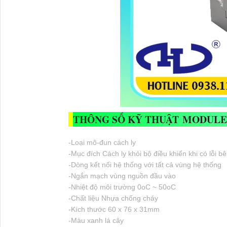
THÔNG SỐ KỸ THUẬT MODULE 
-Loại mô-đun cách ly
-Mục đích Cách ly khỏi bộ điều khiển khi có lỗi b
-Dòng kết nối hệ thống với tất cả vùng hệ thống
-Ngắn mạch vùng nguồn đầu vào
-Nhiệt độ môi trường 0oC ~ 50oC
-Chất liệu Nhựa chống cháy
-Kích thước 60 x 76 x 31mm
-Màu xanh lá cây