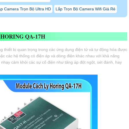
p Camera Trọn Bộ Ultra HD
Lắp Trọn Bộ Camera Wifi Giá Rẻ
 HORING QA-17H
g thiết bị quan trọng trong các ứng dụng điện tử và tự động hóa được
oặc các hệ thống có điện áp và dòng điện khác nhau với khả năng
 nhạy cảm khỏi các sự cố điện như tăng áp đột ngột, sét đánh, hay