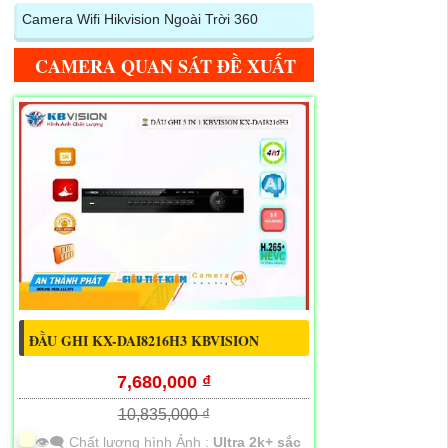
Camera Wifi Hikvision Ngoài Trời 360
CAMERA QUAN SÁT ĐỀ XUẤT
ĐẦU GHI KX-DAI8216H3 KBVISION
7,680,000 ₫
10,835,000 ₫
👁️‍🗨 Chất lượng hình Ảnh :
Ultra 2k+ sắc