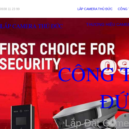
0938 11 23 99
LẮP CAMERA THỦ ĐỨC
CÔNG 
LẮP CAMERA THỦ ĐỨC
THƯƠNG HIỆU CAME
CÔNG 
ĐỨ
Lắp Đặt Came