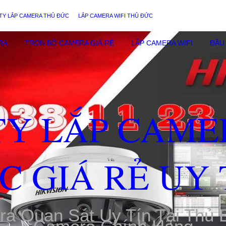
TY LẮP CAMERA THỦ ĐỨC
LẮP CAMERA WIFI THỦ ĐỨC
RA
TRỌN BỘ CAMERA GIÁ RẺ
LẮP CAMERA WIFI
ĐẦU 
TY LẮP CAME
C GIÁ RẺ UY 
ra Quan Sát Uy Tín Tại Thủ