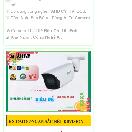
nét .
⚛️ Sử dụng công nghệ :
AHD CVI TVI BCS.
🌛 Tầm Nhìn Ban Đêm :
Từng Vị Trí Camera
.
🕉️ Camera Thiết Kế
Đầu Ghi 16 kênh.
️📡 Khả Năng :
Công Nghệ AI.
KX-CAI2203N2-AB SẮC NÉT KBVISION