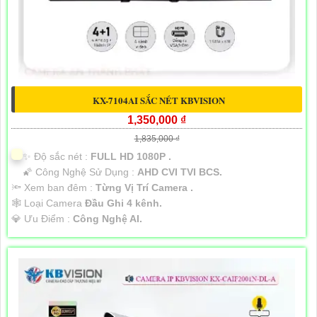
KX-7104AI SẮC NÉT KBVISION
1,350,000 ₫
1,835,000 ₫
✨ Độ sắc nét :
FULL HD 1080P .
🌠 Công Nghệ Sử Dụng :
AHD CVI TVI BCS.
🔦 Xem ban đêm :
Từng Vị Trí Camera .
🕸️ Loại Camera
Đầu Ghi 4 kênh.
️💎 Ưu Điểm :
Công Nghệ AI.