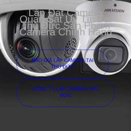
Lắp Đặt Camera
Quan Sát Uy Tín Tại
Thủ Đức Sản Phẩm
Camera Chính Hãng
BÁO GIÁ LẮP CAMERA TẠI
THỦ ĐỨC
CÔNG TY LẮP CAMERA THỦ
ĐỨC