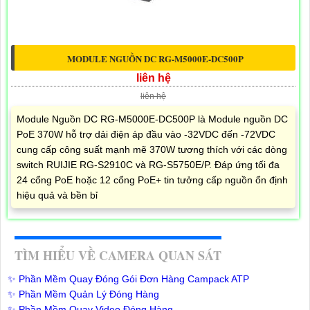
MODULE NGUỒN DC RG-M5000E-DC500P
liên hệ
liên hệ
Module Nguồn DC RG-M5000E-DC500P là Module nguồn DC
PoE 370W hỗ trợ dải điện áp đầu vào -32VDC đến -72VDC
cung cấp công suất mạnh mẽ 370W tương thích với các dòng
switch RUIJIE RG-S2910C và RG-S5750E/P. Đáp ứng tối đa
24 cổng PoE hoặc 12 cổng PoE+ tin tưởng cấp nguồn ổn định
hiệu quả và bền bỉ
TÌM HIỂU VỀ CAMERA QUAN SÁT
✨ Phần Mềm Quay Đóng Gói Đơn Hàng Campack ATP
✨ Phần Mềm Quản Lý Đóng Hàng
✨ Phần Mềm Quay Video Đóng Hàng