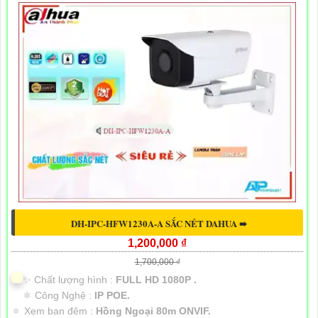
DH-IPC-HFW1230A-A SẮC NÉT DAHUA ➠
1,200,000 ₫
1,700,000 ₫
✨ Chất lượng hình :
FULL HD 1080P .
⚛️ Công Nghệ :
IP POE.
🔅 Xem ban đêm :
Hồng Ngoại 80m ONVIF.