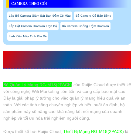
CAMERA THEO GÓI
Lắp Bộ Camera Giám Sát Ban Đêm Có Màu
Bộ Camera Có Báo Đông
Lắp Đặt Camera Hikvision Trọn Bộ
Bộ Camera Chống Trộm Hikvision
Linh Kiện Máy Tính Giá Rẻ
THIẾT BỊ MẠNG RUIJE RG-M18(2PACK) VỚI
NHỮNG THÔNG SỐ VƯỢT TRỘI
Bộ Quản Lý Mạng RG-M18(2PACK)
của Ruijie Cloud được thiết kế
với công nghệ Wifi Marketing tiên tiến và cung cấp bảo mật cao.
Đây là giải pháp lý tưởng cho việc quản lý mạng hiệu quả và an
toàn. Với các tính năng chuyên nghiệp và hiệu suất ổn định, bộ
sản phẩm này sẽ nâng cao khả năng kết nối mạng của doanh
nghiệp và tối ưu hóa trải nghiệm người dùng.
Được thiết kế bởi Ruijie Cloud,
Thiết Bị Mạng RG-M18(2PACK)
là