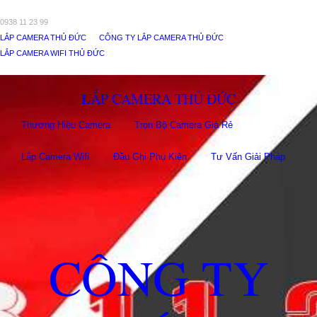
0938 11 23 99
LẮP CAMERA THỦ ĐỨC
CÔNG TY LẮP CAMERA THỦ ĐỨC
LẮP CAMERA WIFI THỦ ĐỨC
LẮP CAMERA THỦ ĐỨC
Thương Hiệu Camera
Trọn Bộ Camera Giá Rẻ
Lắp Camera Wifi
Đầu Ghi Phụ Kiên
Tư Vấn Giải Pháp
CÔNG TY