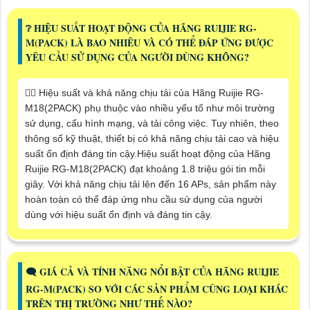
❔ HIỆU SUẤT HOẠT ĐỘNG CỦA HÃNG RUIJIE RG-
M(PACK) LÀ BAO NHIÊU VÀ CÓ THỂ ĐÁP ỨNG ĐƯỢC
YÊU CẦU SỬ DỤNG CỦA NGƯỜI DÙNG KHÔNG?
🙆‍♀️ Hiệu suất và khả năng chịu tải của Hãng Ruijie RG-
M18(2PACK) phụ thuộc vào nhiều yếu tố như môi trường
sử dụng, cấu hình mạng, và tải công việc. Tuy nhiên, theo
thông số kỹ thuật, thiết bị có khả năng chịu tải cao và hiệu
suất ổn định đáng tin cậy.Hiệu suất hoạt động của Hãng
Ruijie RG-M18(2PACK) đạt khoảng 1.8 triệu gói tin mỗi
giây. Với khả năng chịu tải lên đến 16 APs, sản phẩm này
hoàn toàn có thể đáp ứng nhu cầu sử dụng của người
dùng với hiệu suất ổn định và đáng tin cậy.
🗨️ GIÁ CẢ VÀ TÍNH NĂNG NỔI BẬT CỦA HÃNG RUIJIE
RG-M(PACK) SO VỚI CÁC SẢN PHẨM CÙNG LOẠI KHÁC
TRÊN THỊ TRƯỜNG NHƯ THẾ NÀO?