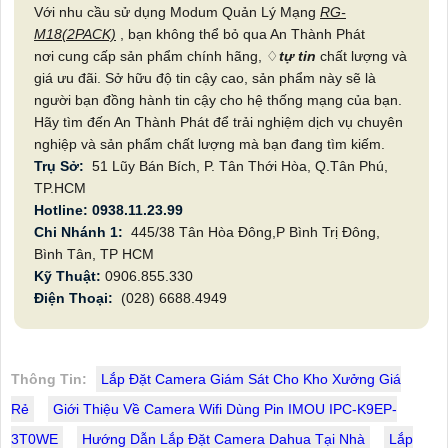
Với nhu cầu sử dụng Modum Quản Lý Mạng
RG-
M18(2PACK)
, bạn không thể bỏ qua An Thành Phát
nơi cung cấp sản phẩm chính hãng, ♢
tự tin
chất lượng và
giá ưu đãi. Sở hữu độ tin cậy cao, sản phẩm này sẽ là
người bạn đồng hành tin cậy cho hệ thống mạng của bạn.
Hãy tìm đến An Thành Phát để trải nghiệm dịch vụ chuyên
nghiệp và sản phẩm chất lượng mà bạn đang tìm kiếm.
Trụ Sở:
51 Lũy Bán Bích, P. Tân Thới Hòa, Q.Tân Phú,
TP.HCM
Hotline: 0938.11.23.99
Chi Nhánh 1:
445/38 Tân Hòa Đông,P Bình Trị Đông,
Bình Tân, TP HCM
Kỹ Thuật:
0906.855.330
Điện Thoại:
(028) 6688.4949
Thông Tin:
Lắp Đặt Camera Giám Sát Cho Kho Xưởng Giá
Rẻ
Giới Thiệu Về Camera Wifi Dùng Pin IMOU IPC-K9EP-
3T0WE
Hướng Dẫn Lắp Đặt Camera Dahua Tại Nhà
Lắp