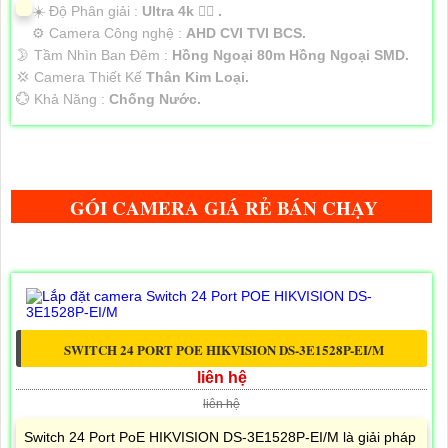
☀️ Độ Phân giải :
Ultra 4k 👍🏾 .
⚙ Camera Công nghệ :
AHD CVI TVI BCS.
🌛 Tầm Nhìn Ban Đêm :
Hồng Ngoại 80m Hồng Ngoại SMD.
💢 Camera Thiết Kế
Thân Kim Loại.
️💮 Khả Năng :
Chống Nước.
GÓI CAMERA GIÁ RẺ BÁN CHẠY
SWITCH 24 PORT POE HIKVISION DS-3E1528P-EI/M
liên hệ
liên hệ
Switch 24 Port PoE HIKVISION DS-3E1528P-EI/M là giải pháp