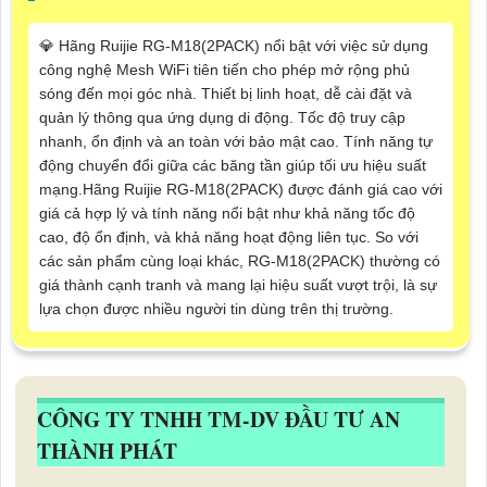
💎 Hãng Ruijie RG-M18(2PACK) nổi bật với việc sử dụng
công nghệ Mesh WiFi tiên tiến cho phép mở rộng phủ
sóng đến mọi góc nhà. Thiết bị linh hoạt, dễ cài đặt và
quản lý thông qua ứng dụng di động. Tốc độ truy cập
nhanh, ổn định và an toàn với bảo mật cao. Tính năng tự
động chuyển đổi giữa các băng tần giúp tối ưu hiệu suất
mạng.Hãng Ruijie RG-M18(2PACK) được đánh giá cao với
giá cả hợp lý và tính năng nổi bật như khả năng tốc độ
cao, độ ổn định, và khả năng hoạt động liên tục. So với
các sản phẩm cùng loại khác, RG-M18(2PACK) thường có
giá thành cạnh tranh và mang lại hiệu suất vượt trội, là sự
lựa chọn được nhiều người tin dùng trên thị trường.
CÔNG TY TNHH TM-DV ĐẦU TƯ AN
THÀNH PHÁT