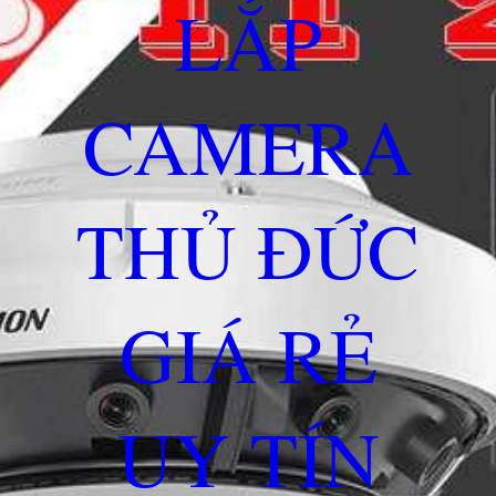
LẮP
CAMERA
THỦ ĐỨC
GIÁ RẺ
UY TÍN