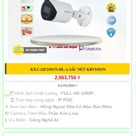
KX-CAIF2001N-DL-A SẮC NÉT KBVISION
2,063,750 ₫
3,175,000 ₫
🦉 Hình Ành Chất Lượng :
FULL HD 1080P .
🏆 Tích hợp công nghệ :
IP POE.
❈ Xem ban đêm :
Hồng Ngoại 30m Có Màu Ban Đêm.
🎼️ Camera Theo Mẫu
Thân Kim Loại.
️₤ Ưu Điểm :
Công Nghệ AI.