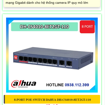
mạng Gigabit dành cho hệ thống camera IP quy mô lớn
8-PORT POE SWITCH DAHUA DH-CS4010-8ET2GT-110