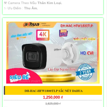
⚒ Camera Theo Mẫu
Thân Kim Loại.
️✨ Ưu Điểm :
Thu Âm.
DH-HAC-HFW1800TLP SẮC NÉT DAHUA
1,250,000 ₫
1,825,000 ₫