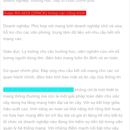
doanh nghiệp, trường học, hay tổ chức chính phủ.
Ruijie RG-M18 (2PACK) trong các công trình:
Doanh nghiệp: Phù hợp với mạng lưới doanh nghiệp nhỏ và vừa,
hỗ trợ cho các văn phòng, trung tâm dữ liệu với nhu cầu kết nối
mạng cao.
Giáo dục: Lý tưởng cho các trường học, viện nghiên cứu với số
lượng người dùng lớn, đảm bảo mạng luôn ổn định và an toàn.
Cơ quan chính phủ: Đáp ứng nhu cầu kết nối mạng cho các cơ
quan hành chính, đảm bảo tính bảo mật và tin cậy của thông tin.
Thiết Bị Mạng Ruijie RG-M18 (2PACK)
không chỉ là một thiết bị
mạng thông thường mà còn là một giải pháp toàn diện cho việc
xây dựng hạ tầng mạng hiện đại và tin cậy. Với sự kết hợp giữa
hiệu suất cao, tính năng an toàn và khả năng mở rộng linh hoạt,
nó hứa hẹn mang đến lợi ích lâu dài và giá trị đáng kể cho bất kỳ
tổ chức và doanh nghiệp nào đang tìm kiếm sự tiến bộ trong việc
quản lý hệ thống mạng. Với những điểm mạnh nổi bật như vậy,