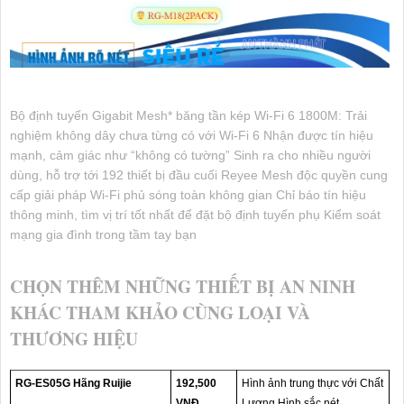
Bộ định tuyến Gigabit Mesh* băng tần kép Wi-Fi 6 1800M: Trải
nghiệm không dây chưa từng có với Wi-Fi 6 Nhận được tín hiệu
mạnh, cảm giác như “không có tường” Sinh ra cho nhiều người
dùng, hỗ trợ tới 192 thiết bị đầu cuối Reyee Mesh độc quyền cung
cấp giải pháp Wi-Fi phủ sóng toàn không gian Chỉ báo tín hiệu
thông minh, tìm vị trí tốt nhất để đặt bộ định tuyến phụ Kiểm soát
mạng gia đình trong tầm tay bạn
CHỌN THÊM NHỮNG THIẾT BỊ AN NINH
KHÁC THAM KHẢO CÙNG LOẠI VÀ
THƯƠNG HIỆU
RG-ES05G Hãng Ruijie
192,500
Hình ảnh trung thực với Chất
VNĐ
Lượng Hình sắc nét