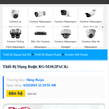
Camera Ip
Camera Hdparagon
Camera Hdparagon
Camera Hdparagon
Hdparagon
Ultra 2K
2.0MP
Hình Ảnh 4K
Camera Chống
Đầu Ghi Camera
Camera Hdparagon
Camera Ultra 4k
Trộm Hdparagon
Hdparagon
Starlight
Hdparagon
Thiết Bị Mạng Giá Rẻ
Thiết Bị Mạng Ruijie
Router Wifi Ruijie
Thiết Bị Mạng Ruijie RG-M18(2PACK)
Thương hiệu:
Hãng Ruijie
Ngày đăng:
6/22/2024 11:19:55 AM
liên hệ
liên hệ