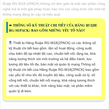
Ruijie RG-M18 (2PACK) không chỉ đơn giản là một sản phẩm công
nghệ mà là một giải pháp hoàn hảo cho các công trình cần một hệ
thống mạng đáng tin cậy và hiệu quả.
➽ THÔNG SỐ KỸ THUẬT CHI TIẾT CỦA HÃNG RUIJIE
RG-M(PACK) BAO GỒM NHỮNG YẾU TỐ NÀO?
🤴 Thiết bị Hãng Ruijie RG-M18(2PACK) có các thông số
kỹ thuật chi tiết bao gồm: tần số hoạt động, công suất,
chịu biên độ tại nhiệt độ cao, chuẩn kết nối, tầng tia, khả
năng tương thích với môi trường và hệ điều hành, lưu
lượng dữ liệu tối đa, bảo mật và quản lý mạng.Thông số
kỹ thuật chi tiết của Hãng Ruijie RG-M18(2PACK) bao gồm
các yếu tố như tốc độ truyền dữ liệu, công suất xử lý, số
cổng kết nối, chuẩn kết nối mạng, khả năng tương thích
với các thiết bị khác, tính năng bảo mật, và phần mềm
quản lý đi kèm.