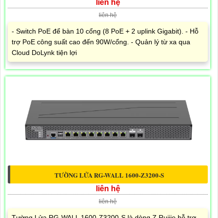
liên hệ
liên hệ
- Switch PoE để bàn 10 cổng (8 PoE + 2 uplink Gigabit). - Hỗ
trợ PoE công suất cao đến 90W/cổng. - Quản lý từ xa qua
Cloud DoLynk tiện lợi
TƯỜNG LỬA RG-WALL 1600-Z3200-S
liên hệ
liên hệ
Tường Lửa RG-WALL 1600-Z3200-S là dòng Z Ruijie hỗ trợ