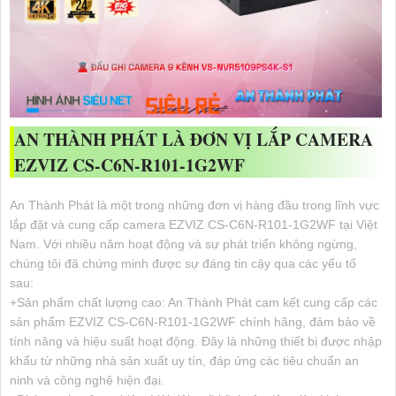
AN THÀNH PHÁT LÀ ĐƠN VỊ LẮP CAMERA
EZVIZ CS-C6N-R101-1G2WF
An Thành Phát là một trong những đơn vị hàng đầu trong lĩnh vực
lắp đặt và cung cấp camera EZVIZ CS-C6N-R101-1G2WF tại Việt
Nam. Với nhiều năm hoạt động và sự phát triển không ngừng,
chúng tôi đã chứng minh được sự đáng tin cậy qua các yếu tố
sau:
+Sản phẩm chất lượng cao: An Thành Phát cam kết cung cấp các
sản phẩm EZVIZ CS-C6N-R101-1G2WF chính hãng, đảm bảo về
tính năng và hiệu suất hoạt động. Đây là những thiết bị được nhập
khẩu từ những nhà sản xuất uy tín, đáp ứng các tiêu chuẩn an
ninh và công nghệ hiện đại.