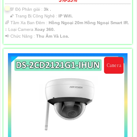
5%-35%
💯 Độ Phân giải :
3k .
🌠 Trang Bị Công Nghệ :
IP Wifi.
🌈 Tầm Xa Ban Đêm :
Hồng Ngoại 20m Hồng Ngoại Smart IR.
↕️ Loại Camera
Xoay 360.
️📢 Chức Năng :
Thu Âm Và Loa.