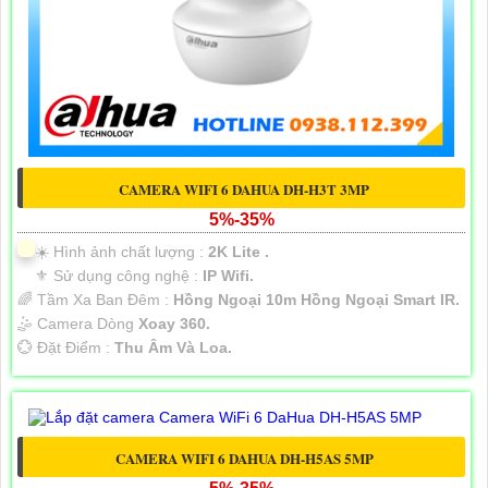
CAMERA WIFI 6 DAHUA DH-H3T 3MP
5%-35%
☀️ Hình ảnh chất lượng :
2K Lite .
⚜️ Sử dụng công nghệ :
IP Wifi.
🌈 Tầm Xa Ban Đêm :
Hồng Ngoại 10m Hồng Ngoại Smart IR.
🤹 Camera Dòng
Xoay 360.
️💮 Đặt Điểm :
Thu Âm Và Loa.
CAMERA WIFI 6 DAHUA DH-H5AS 5MP