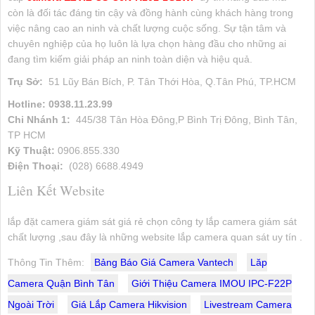
còn là đối tác đáng tin cậy và đồng hành cùng khách hàng trong
việc nâng cao an ninh và chất lượng cuộc sống. Sự tận tâm và
chuyên nghiệp của họ luôn là lựa chọn hàng đầu cho những ai
đang tìm kiếm giải pháp an ninh toàn diện và hiệu quả.
Trụ Sở:
51 Lũy Bán Bích, P. Tân Thới Hòa, Q.Tân Phú, TP.HCM
Hotline: 0938.11.23.99
Chi Nhánh 1:
445/38 Tân Hòa Đông,P Bình Trị Đông, Bình Tân,
TP HCM
Kỹ Thuật:
0906.855.330
Điện Thoại:
(028) 6688.4949
Liên Kết Website
lắp đặt camera giám sát giá rẻ chọn công ty lắp camera giám sát
chất lượng ,sau đây là những website lắp camera quan sát uy tín .
Thông Tin Thêm:
Bảng Báo Giá Camera Vantech
Lăp
Camera Quận Bình Tân
Giới Thiệu Camera IMOU IPC-F22P
Ngoài Trời
Giá Lắp Camera Hikvision
Livestream Camera