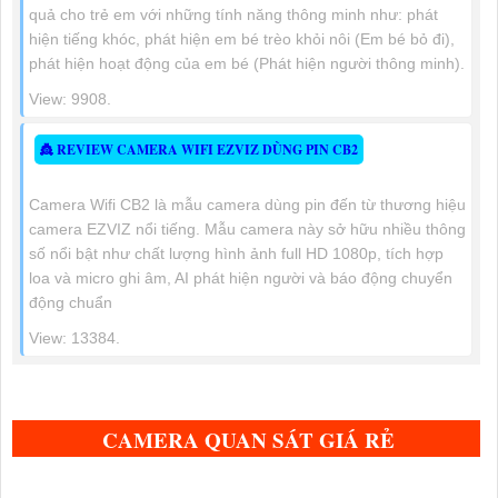
quả cho trẻ em với những tính năng thông minh như: phát
hiện tiếng khóc, phát hiện em bé trèo khỏi nôi (Em bé bỏ đi),
phát hiện hoạt động của em bé (Phát hiện người thông minh).
View: 9908.
👸 REVIEW CAMERA WIFI EZVIZ DÙNG PIN CB2
Camera Wifi CB2 là mẫu camera dùng pin đến từ thương hiệu
camera EZVIZ nổi tiếng. Mẫu camera này sở hữu nhiều thông
số nổi bật như chất lượng hình ảnh full HD 1080p, tích hợp
loa và micro ghi âm, AI phát hiện người và báo động chuyển
động chuẩn
View: 13384.
CAMERA QUAN SÁT GIÁ RẺ