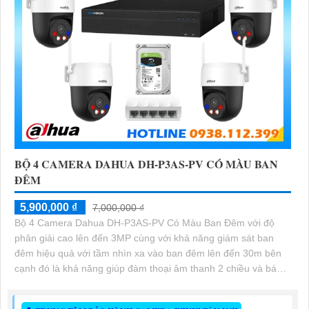
BỘ 4 CAMERA DAHUA DH-P3AS-PV CÓ MÀU BAN
ĐÊM
5,900,000 ₫
7,000,000 ₫
Bộ 4 Camera Dahua DH-P3AS-PV Có Màu Ban Đêm với độ
phân giải cao lên đến 3MP cùng với khả năng giám sát ban
đêm hiệu quả với tầm nhìn xa vào ban đêm lên đến 30m bên
cạnh đó là khả năng giúp đàm thoại âm thanh 2 chiều và báo
động răng de chủ động khi phát hiện xâm nhập