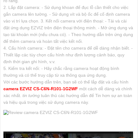
rõ ràng.
2. Lắp đặt camera: - Sử dụng khoan để đục lỗ cần thiết cho việc
gắn camera lên tường. - Sử dụng vít và bộ ốc để cố định camera
vào vị trí lựa chọn. 3. Kết nối camera với điện thoại: - Tải và cài
đặt ứng dụng EZVIZ trên điện thoại thông minh. - Mở ứng dụng và
tạo tài khoản mới (nếu chưa có). - Theo hướng dẫn trên ứng dụng
để thêm camera và hoàn tất việc kết nối.
4. Cấu hình camera: - Đặt tên cho camera để dễ dàng nhận biết. -
Thiết lập các tùy chọn cấu hình như định lượng cảnh báo, quy
định thời gian ghi hình, v.v.
5. Kiểm tra kết nối: - Hãy chắc rằng camera hoạt động bình
thường và có thể truy cập từ xa thông qua ứng dụng.
Với các bước hướng dẫn trên, bạn sẽ có thể lắp đặt và cấu hình
camera EZVIZ CS-C6N-R101-1G2WF
một cách dễ dàng và chính
xác nhất.
tin tưởng
tuân thủ các hướng dẫn để Tin hơn sự an toàn
và hiệu quả trong việc sử dụng camera này.