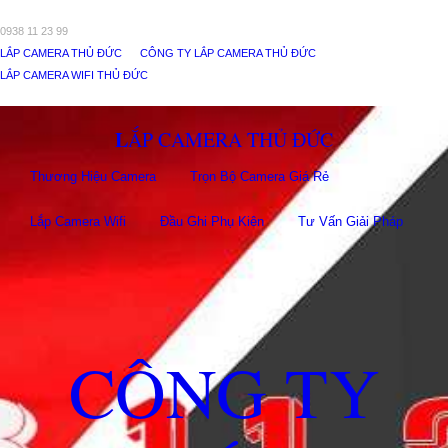
0938 11 23 99
LẮP CAMERA THỦ ĐỨC
CÔNG TY LẮP CAMERA THỦ ĐỨC
LẮP CAMERA WIFI THỦ ĐỨC
LẮP CAMERA THỦ ĐỨC
Thương Hiệu Camera
Trọn Bộ Camera Giá Rẻ
Lắp Camera Wifi
Đầu Ghi Phụ Kiên
Tư Vấn Giải Pháp
CÔNG TY