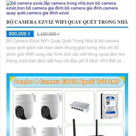
BỘ CAMERA EZVIZ WIFI QUAY QUÉT TRONG NHÀ
900,000 ₫
1,100,000 ₫
Bộ Camera Ezviz WiFi Quay Quét Trong Nhà là bộ camera
quay quét giám sát toàn cảnh khung gian trong nhà với độ
phân giải 4MP cung cấp hình ảnh sắc nét hồng ngoại đèn led
thông minh ban đêm kết hợp với đầu ghi 8 kênh X5S 8W và ổ
cứng 500GB giúp lưu trũ dữ liệu lâu dài