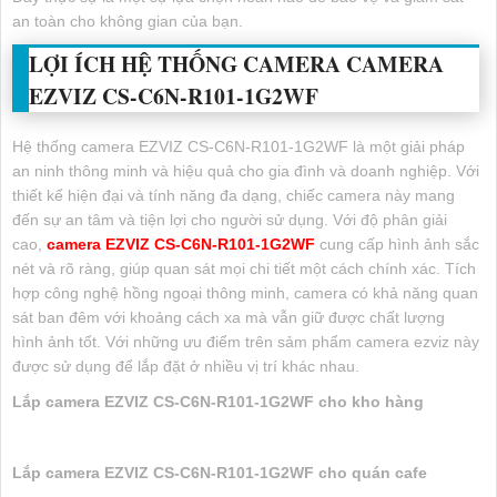
an toàn cho không gian của bạn.
LỢI ÍCH HỆ THỐNG CAMERA CAMERA
EZVIZ CS-C6N-R101-1G2WF
Hệ thống camera EZVIZ CS-C6N-R101-1G2WF là một giải pháp
an ninh thông minh và hiệu quả cho gia đình và doanh nghiệp. Với
thiết kế hiện đại và tính năng đa dạng, chiếc camera này mang
đến sự an tâm và tiện lợi cho người sử dụng. Với độ phân giải
cao,
camera EZVIZ CS-C6N-R101-1G2WF
cung cấp hình ảnh sắc
nét và rõ ràng, giúp quan sát mọi chi tiết một cách chính xác. Tích
hợp công nghệ hồng ngoại thông minh, camera có khả năng quan
sát ban đêm với khoảng cách xa mà vẫn giữ được chất lượng
hình ảnh tốt. Với những ưu điểm trên sảm phẩm camera ezviz này
được sử dụng để lắp đặt ở nhiều vị trí khác nhau.
Lắp camera EZVIZ CS-C6N-R101-1G2WF cho kho hàng
Lắp camera EZVIZ CS-C6N-R101-1G2WF cho quán cafe