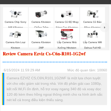
Camera Chip Sony
Camera Kbvision
Camera Có Độ Nhạy
Camera Có Báo
NIR KBvision
Chống Trộm
Sáng Cao Kbvision
Động Kbvision
Camera Kim Loại
Camera Kbvision
Lắp Camera Nhà
Lắp Camera Wifi
Kbvison
2MP
Xưởng Hikvision
Dahua Full HD
Review Camera Ezviz Cs-C6n-R101-1G2wf
6/15/2024 11:59:29 AM
Mức độ quan tâm: 10060
Camera EZVIZ CS,C6N,R101,1G2WF là một lựa chọn tuyệt
vời cho việc giám sát trong nhà. Với độ phân giải cao 1080p,
kết nối Wi,Fi ổn định, hỗ trợ xoay ngang 340 độ và xoay dọc
120 độ kèm theo hồng ngoại thông minh cho ra hình ảnh sắc
nét kể cả trong điều kiện thiếu sáng.