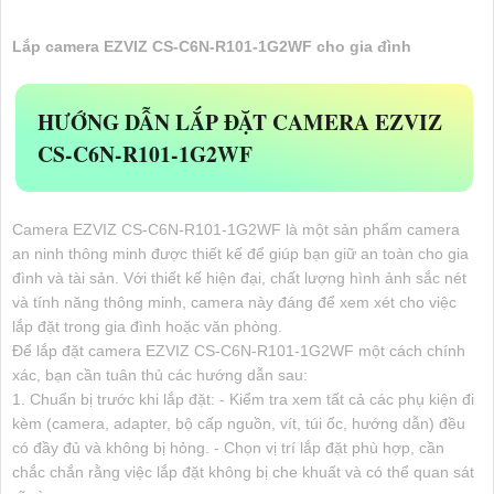
Lắp camera EZVIZ CS-C6N-R101-1G2WF cho gia đình
HƯỚNG DẪN LẮP ĐẶT CAMERA EZVIZ
CS-C6N-R101-1G2WF
Camera EZVIZ CS-C6N-R101-1G2WF là một sản phẩm camera
an ninh thông minh được thiết kế để giúp bạn giữ an toàn cho gia
đình và tài sản. Với thiết kế hiện đại, chất lượng hình ảnh sắc nét
và tính năng thông minh, camera này đáng để xem xét cho việc
lắp đặt trong gia đình hoặc văn phòng.
Để lắp đặt camera EZVIZ CS-C6N-R101-1G2WF một cách chính
xác, bạn cần tuân thủ các hướng dẫn sau:
1. Chuẩn bị trước khi lắp đặt: - Kiểm tra xem tất cả các phụ kiện đi
kèm (camera, adapter, bộ cấp nguồn, vít, túi ốc, hướng dẫn) đều
có đầy đủ và không bị hỏng. - Chọn vị trí lắp đặt phù hợp, cần
chắc chắn rằng việc lắp đặt không bị che khuất và có thể quan sát