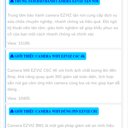
👸 TRUNG TÂM BẢO HÀNH CAMERA EZVIZ TẬN NƠI
Trung tâm bảo hành camera EZVIZ tận nơi cung cấp dịch vụ
sửa chữa chuyên nghiệp, nhanh chóng và hiệu quả. Đội ngũ
kỹ thuật viên tận tâm, giàu kinh nghiệm sẽ giúp khắc phục sự
cố của bạn một cách nhanh chóng và chính xác
View: 15186.
👸 GIỚI THIỆU CAMERA WIFI EZVIZ C6C 4K
Camera Wifi EZVIZ C6C 4K với hình ảnh chất lượng lên đến
8mp, khả năng quay quét 360 giám sát toàn diện, tích hợp
sẵn nút gọi cảm ứng trên camera cùng loa và mic giúp bạn dễ
dàng...
View: 10405.
👸 GIỚI THIỆU CAMERA WIFI DÙNG PIN EZVIZ CB1
Camera EZVIZ BM1 là một giải pháp giám sát an ninh hiệu