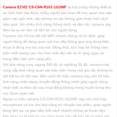
Camera EZVIZ CS-C6N-R101-1G2WF
là một trong những thiết bị
an ninh hiện đại được nhiều người lựa chọn để trực quan hóa việc
giám sát ngôi nhà, văn phòng và các không gian khác một cách
hiệu quả. Với nhiều tính năng thông minh và tiện ích, camera này
đem lại sự an tâm và tiện lợi cho người dùng.
Camera còn hỗ trợ kết nối WiFi nhanh chóng và ổn định, giúp
người dùng dễ dàng quan sát trực tiếp thông qua ứng dụng điện
thoại di động mọi lúc mọi nơi. Đồng thời, tích hợp hệ thống cảm
biến chất lượng cao cho hình ảnh sắc nét và rõ ràng ngay cả
trong điều kiện ánh sáng yếu.
Với khả năng xoay ngang 340 độ và nghiêng 55 độ, camera này
cung cấp khả năng quan sát toàn diện trong mọi góc độ, không bỏ
sót bất kỳ chi tiết nào. Bên cạnh đó mẫu camera này còn sở hữu
tính năng nhận dạng chuyển động thông minh giúp người dùng
nhận biết và theo dõi các hoạt động không mong muốn trong khu
vực được quan sát.
Ngoài ra mẫu camera CS-C6N-R101-1G2WF này còn tích hợp
microphone và loa cho khả năng trò chuyện hai chiều, giúp người
dùng liên lạc và giao tiếp một cách nhanh chóng và thuận tiện.
Đây thực sự là một sự lựa chọn hoàn hảo để bảo vệ và giám sát