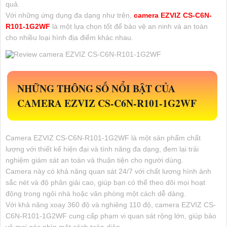
quả.
Với những ứng dụng đa dạng như trên,
camera EZVIZ CS-C6N-
R101-1G2WF
là một lựa chọn tốt để bảo vệ an ninh và an toàn
cho nhiều loại hình địa điểm khác nhau.
NHỮNG THÔNG SỐ NỔI BẬT CỦA
CAMERA EZVIZ CS-C6N-R101-1G2WF
Camera EZVIZ CS-C6N-R101-1G2WF là một sản phẩm chất
lượng với thiết kế hiện đại và tính năng đa dạng, đem lại trải
nghiệm giám sát an toàn và thuận tiện cho người dùng.
Camera này có khả năng quan sát 24/7 với chất lượng hình ảnh
sắc nét và độ phân giải cao, giúp bạn có thể theo dõi mọi hoạt
động trong ngôi nhà hoặc văn phòng một cách dễ dàng.
Với khả năng xoay 360 độ và nghiêng 110 độ, camera EZVIZ CS-
C6N-R101-1G2WF cung cấp phạm vi quan sát rộng lớn, giúp bảo
vệ mọi góc nhìn một cách toàn diện.