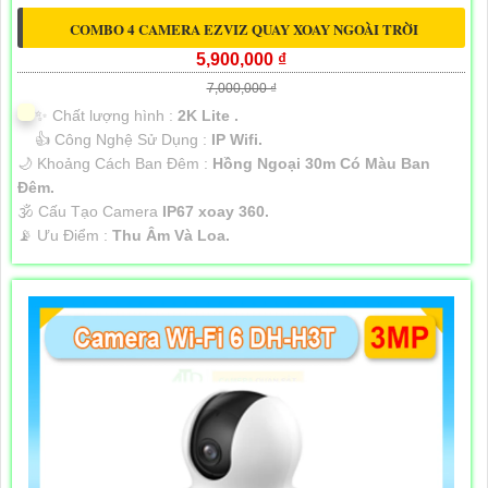
COMBO 4 CAMERA EZVIZ QUAY XOAY NGOÀI TRỜI
5,900,000 ₫
7,000,000 ₫
✨ Chất lượng hình :
2K Lite .
👍 Công Nghệ Sử Dụng :
IP Wifi.
🌙 Khoảng Cách Ban Đêm :
Hồng Ngoại 30m Có Màu Ban
Ðêm.
🕉️ Cấu Tạo Camera
IP67 xoay 360.
️📡 Ưu Điểm :
Thu Âm Và Loa.