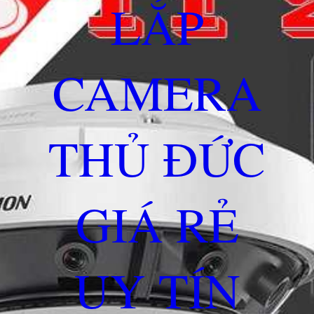
LẮP
CAMERA
THỦ ĐỨC
GIÁ RẺ
UY TÍN