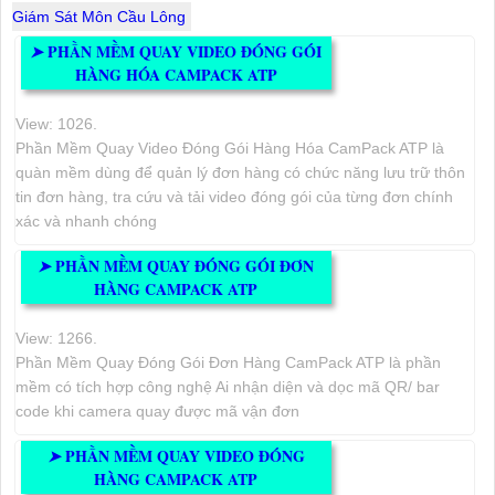
Giám Sát Môn Cầu Lông
PHẦN MỀM QUAY VIDEO ĐÓNG GÓI
➤
HÀNG HÓA CAMPACK ATP
View: 1026.
Phần Mềm Quay Video Đóng Gói Hàng Hóa CamPack ATP là
quàn mềm dùng để quản lý đơn hàng có chức năng lưu trữ thôn
tin đơn hàng, tra cứu và tải video đóng gói của từng đơn chính
xác và nhanh chóng
PHẦN MỀM QUAY ĐÓNG GÓI ĐƠN
➤
HÀNG CAMPACK ATP
View: 1266.
Phần Mềm Quay Đóng Gói Đơn Hàng CamPack ATP là phần
mềm có tích hợp công nghệ Ai nhận diện và dọc mã QR/ bar
code khi camera quay được mã vận đơn
PHẦN MỀM QUAY VIDEO ĐÓNG
➤
HÀNG CAMPACK ATP