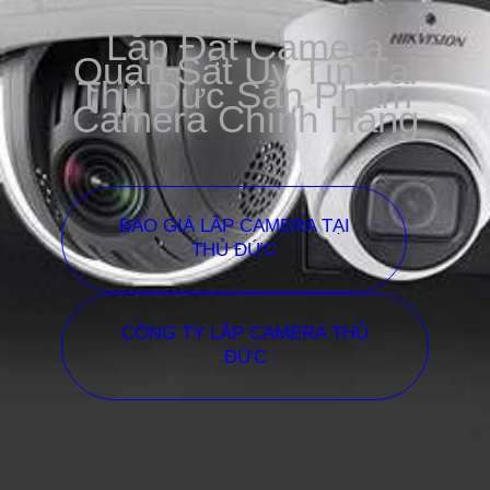
Lắp Đặt Camera
Quan Sát Uy Tín Tại
Thủ Đức Sản Phẩm
Camera Chính Hãng
BÁO GIÁ LẮP CAMERA TẠI
THỦ ĐỨC
CÔNG TY LẮP CAMERA THỦ
ĐỨC