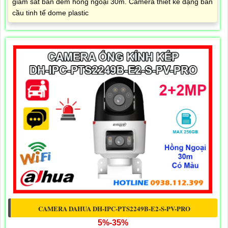
giám sát ban đêm hồng ngoại 30m. Camera thiết kế dạng bán
cầu tinh tế dome plastic
CAMERA DAHUA DH-IPC-PTS2249B-E2-S-PV-PRO
5%-35%