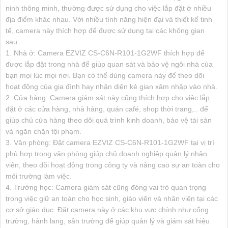
ninh thông minh, thường được sử dụng cho việc lắp đặt ở nhiều
địa điểm khác nhau. Với nhiều tính năng hiện đại và thiết kế tinh
tế, camera này thích hợp để được sử dụng tại các không gian
sau:
1. Nhà ở: Camera EZVIZ CS-C6N-R101-1G2WF thích hợp để
được lắp đặt trong nhà để giúp quan sát và bảo vệ ngôi nhà của
bạn mọi lúc mọi nơi. Bạn có thể dùng camera này để theo dõi
hoạt động của gia đình hay nhận diện kẻ gian xâm nhập vào nhà.
2. Cửa hàng: Camera giám sát này cũng thích hợp cho việc lắp
đặt ở các cửa hàng, nhà hàng, quán café, shop thời trang,.. để
giúp chủ cửa hàng theo dõi quá trình kinh doanh, bảo vệ tài sản
và ngăn chặn tội phạm.
3. Văn phòng: Đặt camera EZVIZ CS-C6N-R101-1G2WF tại vị trí
phù hợp trong văn phòng giúp chủ doanh nghiệp quản lý nhân
viên, theo dõi hoạt động trong công ty và nâng cao sự an toàn cho
môi trường làm việc.
4. Trường học: Camera giám sát cũng đóng vai trò quan trọng
trong việc giữ an toàn cho học sinh, giáo viên và nhân viên tại các
cơ sở giáo dục. Đặt camera này ở các khu vực chính như cổng
trường, hành lang, sân trường để giúp quản lý và giám sát hiệu