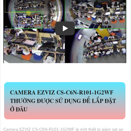
CAMERA EZVIZ CS-C6N-R101-1G2WF
THƯỜNG ĐƯỢC SỬ DỤNG ĐỂ LẮP ĐẶT
Ở ĐÂU
Camera EZVIZ CS-C6N-R101-1G2WF là một thiết bị giám sát an