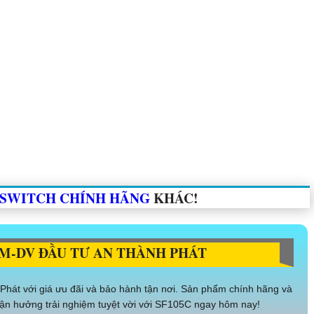
SWITCH CHÍNH HÃNG
KHÁC!
M-DV ĐẦU TƯ AN THÀNH PHÁT
Phát với giá ưu đãi và bảo hành tận nơi. Sản phẩm chính hãng và
ận hưởng trải nghiệm tuyệt vời với SF105C ngay hôm nay!