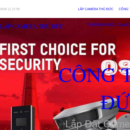
0938 11 23 99
LẮP CAMERA THỦ ĐỨC
CÔNG 
LẮP CAMERA THỦ ĐỨC
THƯƠNG HIỆU CAME
CÔNG 
ĐỨ
Lắp Đặt Came