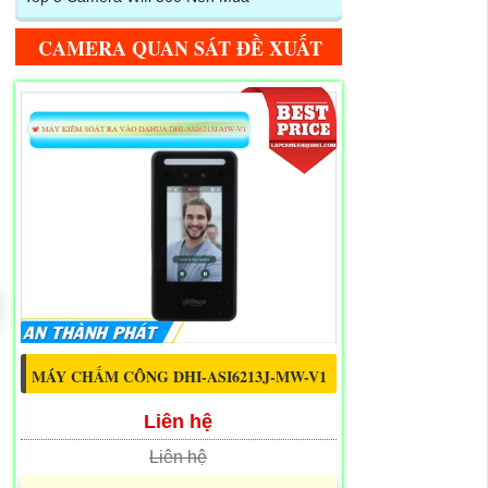
CAMERA QUAN SÁT ĐỀ XUẤT
MÁY CHẤM CÔNG DHI-ASI6213J-MW-V1
Liên hệ
Liên hệ