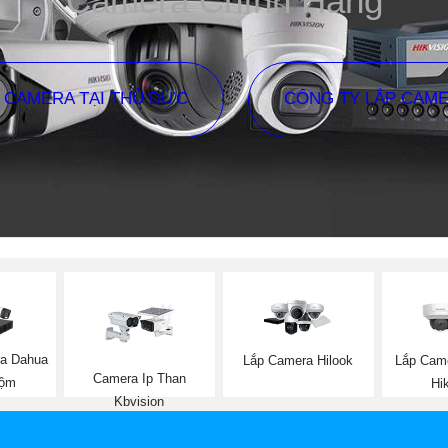
Camera Chính Hãng
P CAMERA TẠI THỦ ĐỨC
CÔNG TY LẮP CAM
ra Dahua
Lắp Camera Hilook
Lắp Cam
Camera Ip Than
rộm
Hi
Kbvision