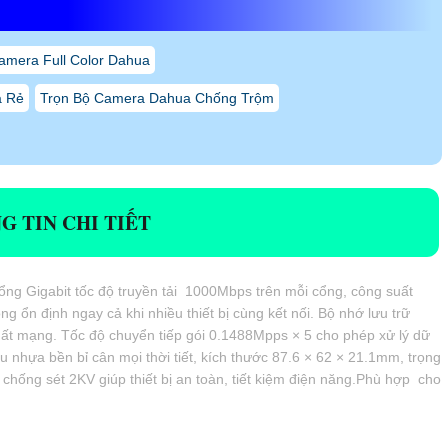
amera Full Color Dahua
á Rẻ
Trọn Bộ Camera Dahua Chống Trộm
G TIN CHI TIẾT
cổng Gigabit tốc độ truyền tải 1000Mbps trên mỗi cổng, công suất
n định ngay cả khi nhiều thiết bị cùng kết nối. Bộ nhớ lưu trữ
ất mạng. Tốc độ chuyển tiếp gói 0.1488Mpps × 5 cho phép xử lý dữ
ệu nhựa bền bỉ cân mọi thời tiết, kích thước 87.6 × 62 × 21.1mm, trọng
chống sét 2KV giúp thiết bị an toàn, tiết kiệm điện năng.Phù hợp cho