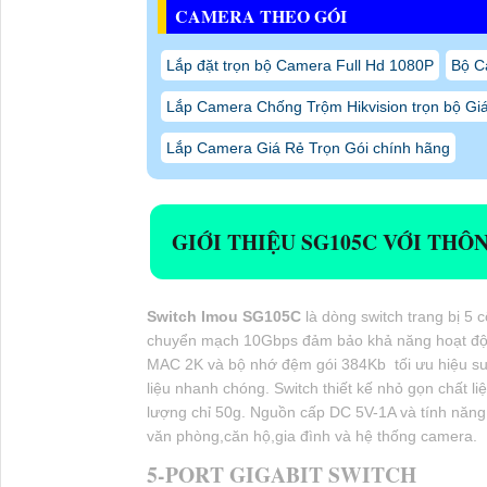
CAMERA THEO GÓI
Lắp đặt trọn bộ Camera Full Hd 1080P
Bộ C
Lắp Camera Chống Trộm Hikvision trọn bộ Gi
Lắp Camera Giá Rẻ Trọn Gói chính hãng
GIỚI THIỆU SG105C VỚI THÔN
Switch Imou SG105C
là dòng switch trang bị 5 
chuyển mạch 10Gbps đảm bảo khả năng hoạt động ổ
MAC 2K và bộ nhớ đệm gói 384Kb tối ưu hiệu su
liệu nhanh chóng. Switch thiết kế nhỏ gọn chất li
lượng chỉ 50g. Nguồn cấp DC 5V-1A và tính năng 
văn phòng,căn hộ,gia đình và hệ thống camera.
5-PORT GIGABIT SWITCH