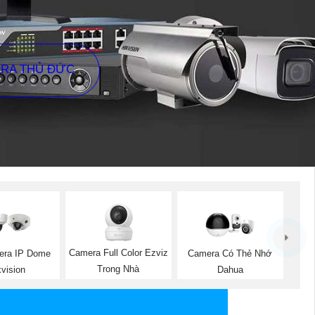
ERA THỦ ĐỨC
Camera Full Color Ezviz
era IP Dome
Camera Có Thẻ Nhớ
Trong Nhà
kvision
Dahua