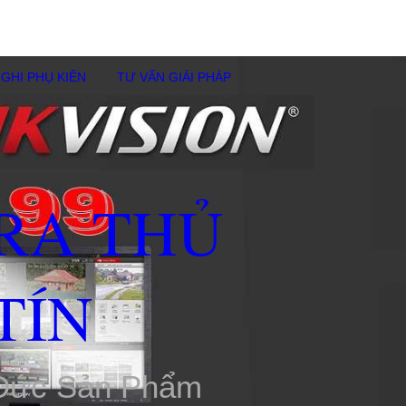
GHI PHỤ KIÊN
TƯ VẤN GIẢI PHÁP
RA THỦ
TÍN
 Đức Sản Phẩm