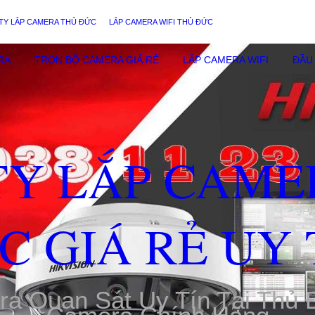
TY LẮP CAMERA THỦ ĐỨC
LẮP CAMERA WIFI THỦ ĐỨC
RA
TRỌN BỘ CAMERA GIÁ RẺ
LẮP CAMERA WIFI
ĐẦU 
TY LẮP CAME
C GIÁ RẺ UY 
ra Quan Sát Uy Tín Tại Thủ