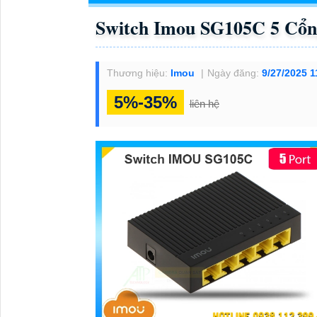
Switch Imou SG105C 5 Cổn
Thương hiệu:
Imou
Ngày đăng:
9/27/2025 
5%-35%
liên hệ