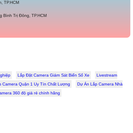
h, TP.HCM
 Bình Trị Đông, TP.HCM
ghiệp
Lắp Đặt Camera Giám Sát Biển Số Xe
Livestream
p Camera Quận 1 Uy Tín Chất Lượng
Dự Án Lắp Camera Nhà
amera 360 độ giá rẻ chính hãng