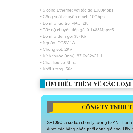
• 5 cổng Ethernet với tốc độ 1000Mbps.
• Công suất chuyển mạch 10Gbps
• Bộ nhớ lưu trữ MAC: 2K
• Tốc độ chuyển tiếp gói 0.1488Mpps*5
• Bộ nhớ đệm gói 384Kb
• Nguồn: DC5V 1A
• Chống sét: 2KV
• Kích thước (mm): 87.6x62x21.1
• Chất liệu vỏ Nhựa
• Khối lượng: 50g
TÌM HIỂU THÊM VỀ CÁC LOẠI
CÔNG TY TNHH T
SF105C là sự lựa chọn lý tưởng từ AN Thành 
được các hãng phân phối đánh giá cao. Hãy t