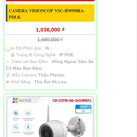
CAMERA VISIONCOP VSC-IP0950RA-
PDLK
1,036,000 ₫
1,480,000 ₫
️👀 Độ Phân giải :
3k .
🤖️ Trang Bị Công Nghệ :
IP POE.
🔅 Giám sát Ban Đêm :
Hồng Ngoại Siêu Xa
Có Màu Ban Ðêm.
🕉️ Mẫu Camera
Thân Plastic.
️💫 Khả Năng :
Thu Âm Và Loa.