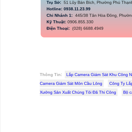
Trụ Sở:
51 Lũy Bán Bích, Phường Phú Thạn
Hotline: 0938.11.23.99
Chi Nhánh 1:
445/38 Tân Hòa Đông, Phường
Kỹ Thuật:
0906.855.330
Điện Thoại:
(028) 6688.4949
Thông Tin:
Lắp Camera Giám Sát Khu Công N
Camera Giám Sát Môn Cầu Lông
Công Ty Lắ
Xưởng Sản Xuất Chúng Tôi Đã Thi Công
Bộ c