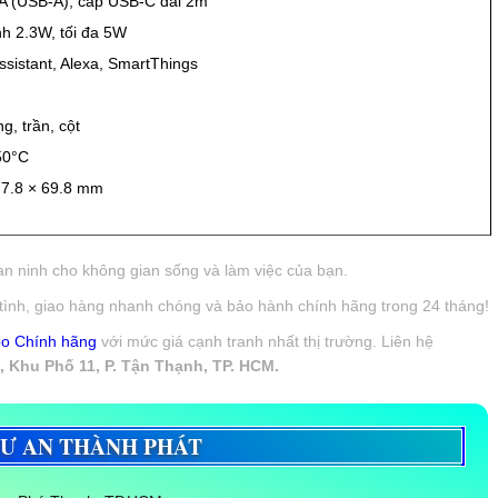
A (USB-A), cáp USB-C dài 2m
nh 2.3W, tối đa 5W
sistant, Alexa, SmartThings
g, trần, cột
50°C
77.8 × 69.8 mm
n ninh cho không gian sống và làm việc của bạn.
tình, giao hàng nhanh chóng và bảo hành chính hãng trong 24 tháng!
o Chính hãng
với mức giá cạnh tranh nhất thị trường. Liên hệ
, Khu Phố 11, P. Tận Thạnh, TP. HCM.
TƯ AN THÀNH PHÁT