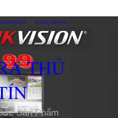
GHI PHỤ KIÊN
TƯ VẤN GIẢI PHÁP
RA THỦ
TÍN
 Đức Sản Phẩm