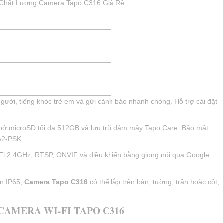
Chất Lượng:Camera Tapo C316 Giá Rẻ
ười, tiếng khóc trẻ em và gửi cảnh báo nhanh chóng. Hỗ trợ cài đặt
hớ microSD tối đa 512GB và lưu trữ đám mây Tapo Care. Bảo mật
A2-PSK.
-Fi 2.4GHz, RTSP, ONVIF và điều khiển bằng giọng nói qua Google
n IP65,
Camera Tapo C316
có thể lắp trên bàn, tường, trần hoặc cột,
CAMERA WI-FI TAPO C316