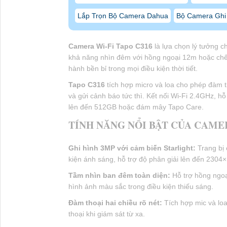
Lắp Trọn Bộ Camera Dahua
Bộ Camera Ghi 
Camera Wi-Fi Tapo C316
là lựa chọn lý tưởng ch
khả năng nhìn đêm với hồng ngoại 12m hoặc chế
hành bền bỉ trong mọi điều kiện thời tiết.
Tapo C316
tích hợp micro và loa cho phép đàm th
và gửi cảnh báo tức thì. Kết nối Wi-Fi 2.4GHz, hỗ
lên đến 512GB hoặc đám mây Tapo Care.
TÍNH NĂNG NỔI BẬT CỦA CAMER
Ghi hình 3MP với cảm biến Starlight:
Trang bị 
kiện ánh sáng, hỗ trợ độ phân giải lên đến 2304×
Tầm nhìn ban đêm toàn diện:
Hỗ trợ hồng ngoạ
hình ảnh màu sắc trong điều kiện thiếu sáng.
Đàm thoại hai chiều rõ nét:
Tích hợp mic và loa
thoại khi giám sát từ xa.