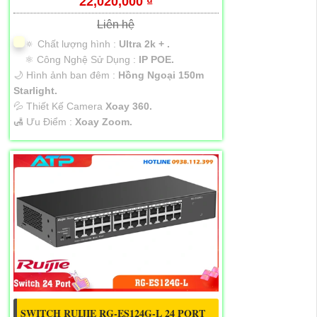
22,020,000 ₫
Liên hệ
🔅 Chất lượng hình :
Ultra 2k + .
⚛️ Công Nghệ Sử Dụng :
IP POE.
🌙 Hình ảnh ban đêm :
Hồng Ngoại 150m
Starlight.
💦 Thiết Kế Camera
Xoay 360.
️🛃 Ưu Điểm :
Xoay Zoom.
SWITCH RUIJIE RG-ES124G-L 24 PORT