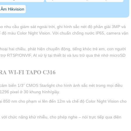
Âm Hikvision
o nhu cầu giám sát ngoài trời, ghi hình sắc nét độ phân giải 3MP và
 độ màu Color Night Vision. Với chuẩn chống nước IP65, camera vận
oại hai chiều, phát hiện chuyển động, tiếng khóc trẻ em, con người
 trợ RTSP/ONVIF, AI xử lý tại thiết bị và lưu trữ qua thẻ nhớ microSD
A WI-FI TAPO C316
cảm biến 1/3” CMOS Starlight cho hình ảnh sắc nét trong mọi điều
1296 pixel ở 30 khung hình/giây.
i 850 nm cho phạm vi lên đến 12m và chế độ Color Night Vision cho
 với chức năng khử nhiễu, cho phép nghe – nói trực tiếp qua điện