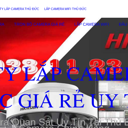
TY LẮP CAMERA THỦ ĐỨC
LẮP CAMERA WIFI THỦ ĐỨC
RA
TRỌN BỘ CAMERA GIÁ RẺ
LẮP CAMERA WIFI
ĐẦU 
TY LẮP CAME
C GIÁ RẺ UY 
ra Quan Sát Uy Tín Tại Thủ