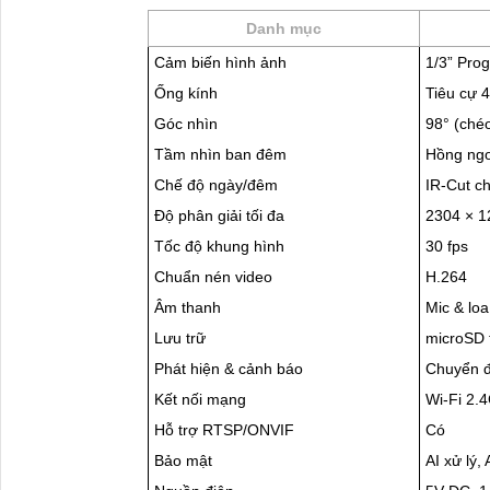
Danh mục
Cảm biến hình ảnh
1/3” Pro
Ống kính
Tiêu cự 
Góc nhìn
98° (chéo
Tầm nhìn ban đêm
Hồng ngo
Chế độ ngày/đêm
IR-Cut c
Độ phân giải tối đa
2304 × 1
Tốc độ khung hình
30 fps
Chuẩn nén video
H.264
Âm thanh
Mic & loa
Lưu trữ
microSD 
Phát hiện & cảnh báo
Chuyển đ
Kết nối mạng
Wi-Fi 2.
Hỗ trợ RTSP/ONVIF
Có
Bảo mật
AI xử lý