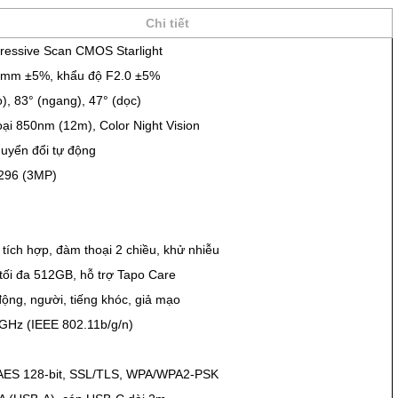
Chi tiết
gressive Scan CMOS Starlight
4mm ±5%, khẩu độ F2.0 ±5%
), 83° (ngang), 47° (dọc)
ại 850nm (12m), Color Night Vision
huyển đổi tự động
296 (3MP)
 tích hợp, đàm thoại 2 chiều, khử nhiễu
tối đa 512GB, hỗ trợ Tapo Care
ộng, người, tiếng khóc, giả mạo
4GHz (IEEE 802.11b/g/n)
, AES 128-bit, SSL/TLS, WPA/WPA2-PSK