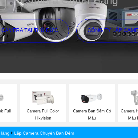
Camera Chính Hãng
P CAMERA TẠI THỦ ĐỨC
CÔNG TY LẮP CAM
k Full
Camera Full Color
Camera Ban Đêm Có
Camera H
Hikvision
Màu
Màu 
 Hãng
Lắp Camera Chuyên Ban Đêm