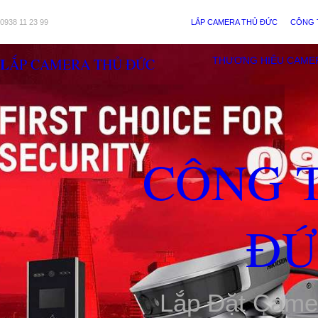
0938 11 23 99
LẮP CAMERA THỦ ĐỨC
CÔNG 
LẮP CAMERA THỦ ĐỨC
THƯƠNG HIỆU CAME
CÔNG 
ĐỨ
Lắp Đặt Came