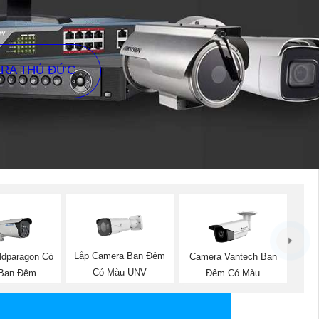
ERA THỦ ĐỨC
Lắp Camera Ban Đêm
dparagon Có
Camera Vantech Ban
Có Màu UNV
Ban Đêm
Đêm Có Màu