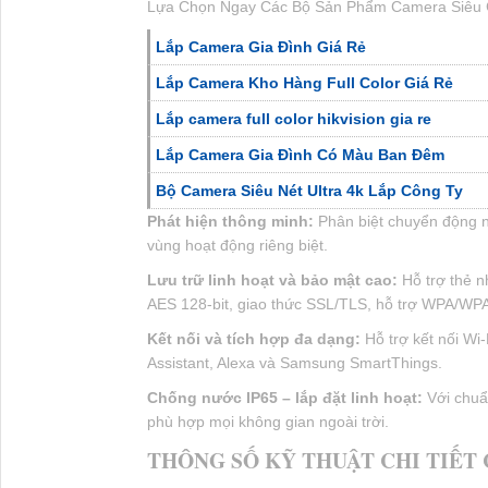
Lựa Chọn Ngay Các Bộ Sản Phẩm Camera Siêu 
Lắp Camera Gia Đình Giá Rẻ
Lắp Camera Kho Hàng Full Color Giá Rẻ
Lắp camera full color hikvision gia re
Lắp Camera Gia Đình Có Màu Ban Đêm
Bộ Camera Siêu Nét Ultra 4k Lắp Công Ty
Phát hiện thông minh:
Phân biệt chuyển động ng
vùng hoạt động riêng biệt.
Lưu trữ linh hoạt và bảo mật cao:
Hỗ trợ thẻ n
AES 128-bit, giao thức SSL/TLS, hỗ trợ WPA/WP
Kết nối và tích hợp đa dạng:
Hỗ trợ kết nối Wi
Assistant, Alexa và Samsung SmartThings.
Chống nước IP65 – lắp đặt linh hoạt:
Với chuẩ
phù hợp mọi không gian ngoài trời.
THÔNG SỐ KỸ THUẬT CHI TIẾT 