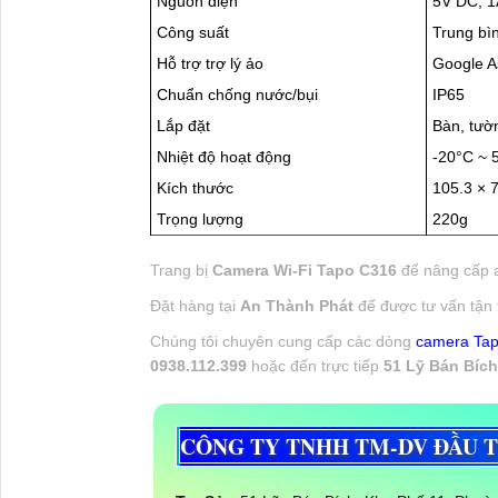
Nguồn điện
5V DC, 1
Công suất
Trung bì
Hỗ trợ trợ lý ảo
Google As
Chuẩn chống nước/bụi
IP65
Lắp đặt
Bàn, tườn
Nhiệt độ hoạt động
-20°C ~ 
Kích thước
105.3 × 
Trọng lượng
220g
Trang bị
Camera Wi-Fi Tapo C316
để nâng cấp a
Đặt hàng tại
An Thành Phát
để được tư vấn tận 
Chúng tôi chuyên cung cấp các dòng
camera Tap
0938.112.399
hoặc đến trực tiếp
51 Lỹ Bán Bích
CÔNG TY TNHH TM-DV ĐẦU 