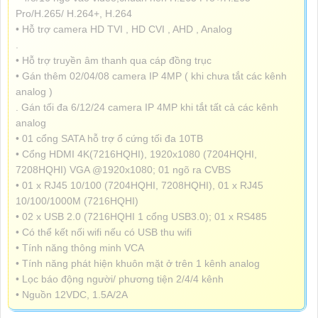
Pro/H.265/ H.264+, H.264
• Hỗ trợ camera HD TVI , HD CVI , AHD , Analog
.
• Hỗ trợ truyền âm thanh qua cáp đồng trục
• Gán thêm 02/04/08 camera IP 4MP ( khi chưa tắt các kênh
analog )
. Gán tối đa 6/12/24 camera IP 4MP khi tắt tất cả các kênh
analog
• 01 cổng SATA hỗ trợ ổ cứng tối đa 10TB
• Cổng HDMI 4K(7216HQHI), 1920x1080 (7204HQHI,
7208HQHI) VGA @1920x1080; 01 ngõ ra CVBS
• 01 x RJ45 10/100 (7204HQHI, 7208HQHI), 01 x RJ45
10/100/1000M (7216HQHI)
• 02 x USB 2.0 (7216HQHI 1 cổng USB3.0); 01 x RS485
• Có thể kết nối wifi nếu có USB thu wifi
• Tính năng thông minh VCA
• Tính năng phát hiện khuôn mặt ở trên 1 kênh analog
• Lọc báo động người/ phương tiện 2/4/4 kênh
• Nguồn 12VDC, 1.5A/2A