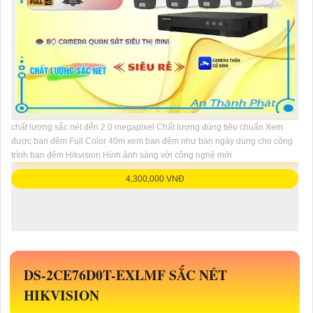
chất lượng sắc nét đến 2.0 megapixel Chất lượng đúng tiêu chuẩn Xem
được ban đêm Full Color 40m xem ban đêm như ban ngày dùng cho công
trình ban đêm Hikvision Hình ảnh sáng với công nghệ mới
4,300,000 VNĐ
DS-2CE76D0T-EXLMF
SẮC NÉT
HIKVISION