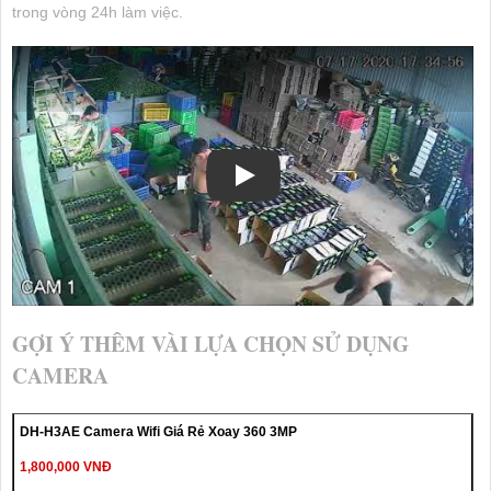
trong vòng 24h làm việc.
GỢI Ý THÊM VÀI LỰA CHỌN SỬ DỤNG
CAMERA
DH-H3AE Camera Wifi Giá Rẻ Xoay 360 3MP
1,800,000 VNĐ