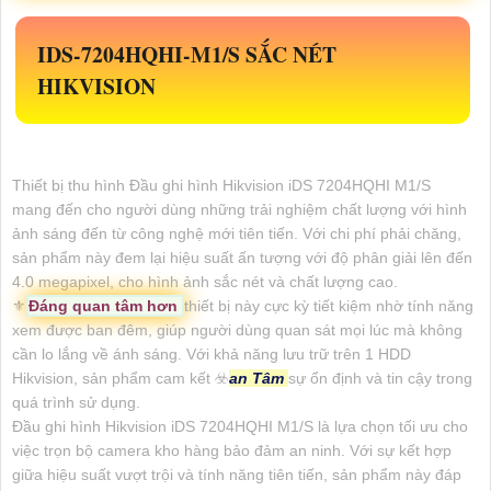
IDS-7204HQHI-M1/S
SẮC NÉT
HIKVISION
Thiết bị thu hình Đầu ghi hình Hikvision iDS 7204HQHI M1/S
mang đến cho người dùng những trải nghiệm chất lượng với hình
ảnh sáng đến từ công nghệ mới tiên tiến. Với chi phí phải chăng,
sản phẩm này đem lại hiệu suất ấn tượng với độ phân giải lên đến
4.0 megapixel, cho hình ảnh sắc nét và chất lượng cao.
⚜️
Đáng quan tâm hơn
thiết bị này cực kỳ tiết kiệm nhờ tính năng
xem được ban đêm, giúp người dùng quan sát mọi lúc mà không
cần lo lắng về ánh sáng. Với khả năng lưu trữ trên 1 HDD
Hikvision, sản phẩm cam kết ☣️
an Tâm
sự ổn định và tin cậy trong
quá trình sử dụng.
Đầu ghi hình Hikvision iDS 7204HQHI M1/S là lựa chọn tối ưu cho
việc trọn bộ camera kho hàng bảo đảm an ninh. Với sự kết hợp
giữa hiệu suất vượt trội và tính năng tiên tiến, sản phẩm này đáp