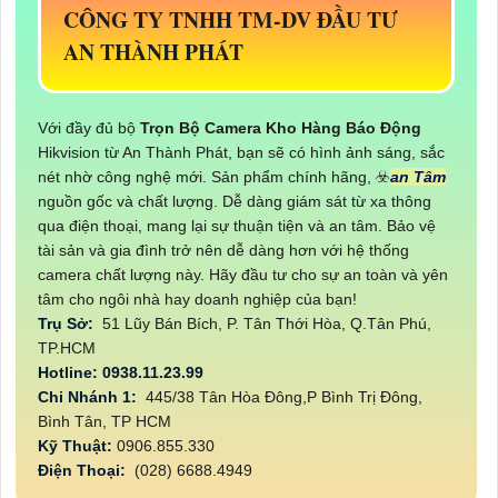
CÔNG TY TNHH TM-DV ĐẦU TƯ
AN THÀNH PHÁT
Với đầy đủ bộ
Trọn Bộ Camera Kho Hàng Báo Động
Hikvision từ An Thành Phát, bạn sẽ có hình ảnh sáng, sắc
nét nhờ công nghệ mới. Sản phẩm chính hãng, ☣️
an Tâm
nguồn gốc và chất lượng. Dễ dàng giám sát từ xa thông
qua điện thoại, mang lại sự thuận tiện và an tâm. Bảo vệ
tài sản và gia đình trở nên dễ dàng hơn với hệ thống
camera chất lượng này. Hãy đầu tư cho sự an toàn và yên
tâm cho ngôi nhà hay doanh nghiệp của bạn!
Trụ Sở:
51 Lũy Bán Bích, P. Tân Thới Hòa, Q.Tân Phú,
TP.HCM
Hotline: 0938.11.23.99
Chi Nhánh 1:
445/38 Tân Hòa Đông,P Bình Trị Đông,
Bình Tân, TP HCM
Kỹ Thuật:
0906.855.330
Điện Thoại:
(028) 6688.4949