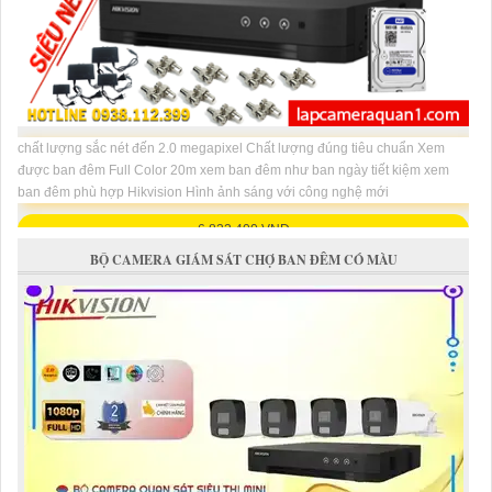
chất lượng sắc nét đến 2.0 megapixel Chất lượng đúng tiêu chuẩn Xem
được ban đêm Full Color 20m xem ban đêm như ban ngày tiết kiệm xem
ban đêm phù hợp Hikvision Hình ảnh sáng với công nghệ mới
6,822,400 VNĐ
BỘ CAMERA GIÁM SÁT CHỢ BAN ĐÊM CÓ MÀU