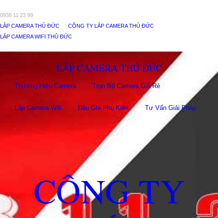
0938 11 23 99
LẮP CAMERA THỦ ĐỨC
CÔNG TY LẮP CAMERA THỦ ĐỨC
LẮP CAMERA WIFI THỦ ĐỨC
LẮP CAMERA THỦ ĐỨC
Thương Hiệu Camera
Trọn Bộ Camera Giá Rẻ
Lắp Camera Wifi
Đầu Ghi Phụ Kiên
Tư Vấn Giải Pháp
CÔNG TY