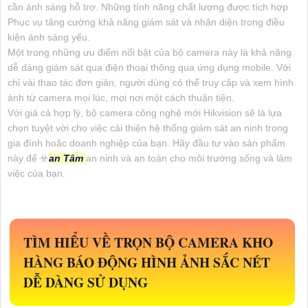
cần ánh sáng hỗ trợ. Những tính năng chất lượng được tích hợp
Phục vụ tăng cường khả năng giám sát và nhận diện trong điều
kiện ánh sáng yếu.
Một trong những ưu điểm nổi bật của bộ camera này là khả năng
dễ dàng giám sát qua điện thoại thông qua ứng dụng mobile. Với
chỉ vài thao tác đơn giản, người dùng có thể truy cập và xem hình
ảnh từ camera mọi lúc, mọi nơi một cách thuận tiện.
Với giá cả hợp lý, bộ camera công nghệ mới Hikvision sẽ là lựa
chọn tuyệt vời cho việc cải thiện hệ thống giám sát an ninh trong
gia đình hoặc doanh nghiệp của bạn. Hãy đầu tư vào sản phẩm
này để ☣️
an Tâm
an ninh và an toàn cho môi trường sống và làm
việc của bạn.
TÌM HIỂU VỀ
TRỌN BỘ CAMERA KHO
HÀNG BÁO ĐỘNG
HÌNH ẢNH SẮC NÉT
DỄ DÀNG SỬ DỤNG