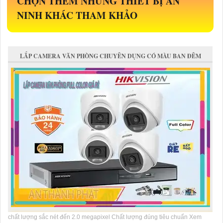
CHỌN THÊM NHỮNG THIẾT BỊ AN
NINH KHÁC THAM KHẢO
LẮP CAMERA VĂN PHÒNG CHUYÊN DỤNG CÓ MÀU BAN ĐÊM
chất lượng sắc nét đến 2.0 megapixel Chất lượng đúng tiêu chuẩn Xem