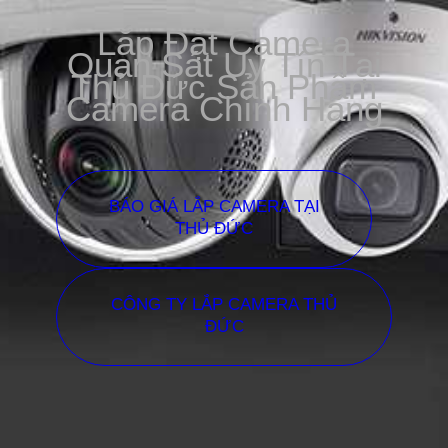
Lắp Đặt Camera
Quan Sát Uy Tín Tại
Thủ Đức Sản Phẩm
Camera Chính Hãng
BÁO GIÁ LẮP CAMERA TẠI
THỦ ĐỨC
CÔNG TY LẮP CAMERA THỦ
ĐỨC