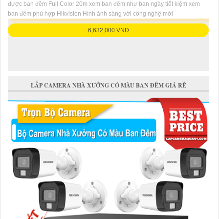
được ban đêm Full Color 20m xem ban đêm như ban ngày tiết kiệm xem
ban đêm phù hợp Hikvision Hình ảnh sáng với công nghệ mới
6,632,000 VNĐ
LẮP CAMERA NHÀ XƯỞNG CÓ MÀU BAN ĐÊM GIÁ RẺ