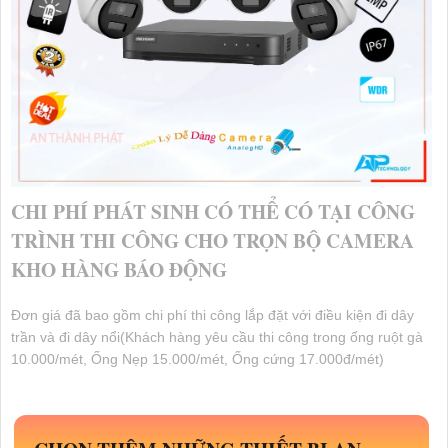
CHI PHÍ PHÁT SINH CÓ THỂ CÓ TẠI CÔNG
TRÌNH THI CÔNG CHO TRỌN BỘ CAMERA
KHO HÀNG BÁO ĐỘNG
Đơn giá đã bao gồm chi phí thi công lắp đặt với điều kiện đi dây
trần và đi dây nổi(Khách hàng yêu cầu thi công trong ống ruột gà
10.000/mét, Ống Nẹp 15.000/mét, Ống cứng 17.000đ/mét)