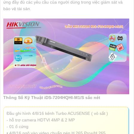
ứng đầy đủ các yêu cầu của người dùng trong việc giám sát và
bảo vệ tài sản.
Thông Số Kỹ Thuật iDS-7204HQHI-M1/S sắc nét
Đầu ghi hình 4/8/16 kênh Turbo ACUSENSE ( vỏ sắt )
- hỗ trợ camera HDTVI 4MP & 2 MP
- 01 ổ cứng
• 4/8/16 ngõ vào video,chuẩn nén H.265 Pro+/H.265