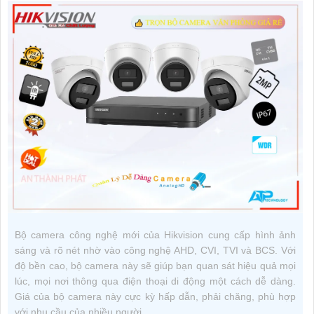
Bộ camera công nghệ mới của Hikvision cung cấp hình ảnh
sáng và rõ nét nhờ vào công nghệ AHD, CVI, TVI và BCS. Với
độ bền cao, bộ camera này sẽ giúp bạn quan sát hiệu quả mọi
lúc, mọi nơi thông qua điện thoại di động một cách dễ dàng.
Giá của bộ camera này cực kỳ hấp dẫn, phải chăng, phù hợp
với nhu cầu của nhiều người