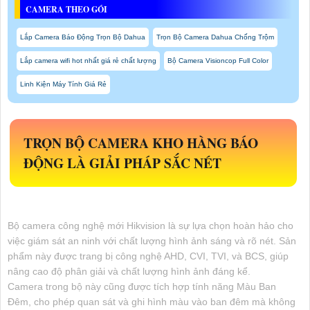
CAMERA THEO GÓI
Lắp Camera Báo Động Trọn Bộ Dahua
Trọn Bộ Camera Dahua Chống Trộm
Lắp camera wifi hot nhất giá rẻ chất lượng
Bộ Camera Visioncop Full Color
Linh Kiện Máy Tính Giá Rẻ
TRỌN BỘ CAMERA KHO HÀNG BÁO
ĐỘNG
LÀ GIẢI PHÁP SẮC NÉT
Bộ camera công nghệ mới Hikvision là sự lựa chọn hoàn hảo cho
việc giám sát an ninh với chất lượng hình ảnh sáng và rõ nét. Sản
phẩm này được trang bị công nghệ AHD, CVI, TVI, và BCS, giúp
nâng cao độ phân giải và chất lượng hình ảnh đáng kể.
Camera trong bộ này cũng được tích hợp tính năng Màu Ban
Đêm, cho phép quan sát và ghi hình màu vào ban đêm mà không