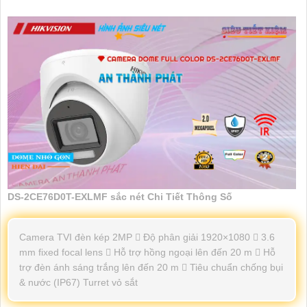
DS-2CE76D0T-EXLMF sắc nét Chi Tiết Thông Số
Camera TVI đèn kép 2MP  Độ phân giải 1920×1080  3.6
mm fixed focal lens  Hỗ trợ hồng ngoại lên đến 20 m  Hỗ
trợ đèn ánh sáng trắng lên đến 20 m  Tiêu chuẩn chống bụi
& nước (IP67) Turret vỏ sắt