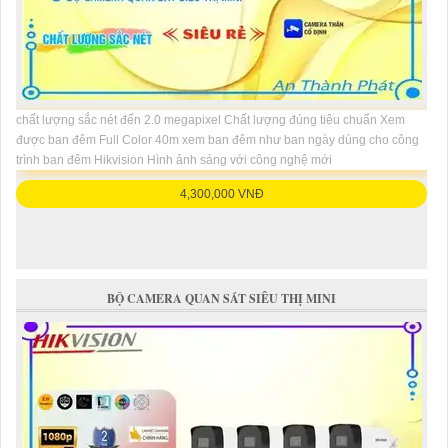
chất lượng sắc nét đến 2.0 megapixel Chất lượng đúng tiêu chuẩn Xem
được ban đêm Full Color 40m xem ban đêm như ban ngày dùng cho công
trình ban đêm Hikvision Hình ảnh sáng với công nghệ mới
4,300,000 VNĐ
BỘ CAMERA QUAN SÁT SIÊU THỊ MINI