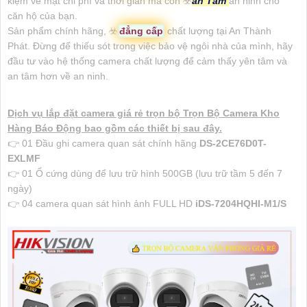
kiệm về mặt chi phí và thời gian mà còn ☣️
an Tâm
an ninh cho
căn hộ của bạn.
Sản phẩm chính hãng, ☣️
đẳng cấp
chất lượng tại An Thành
Phát. Đừng để thiếu sót trong việc bảo vệ ngôi nhà của mình, hãy
đầu tư vào hệ thống camera chất lượng để cảm thấy yên tâm và
an tâm hơn về an ninh.
Dịch vụ lắp đặt camera giá rẻ trọn bộ Trọn Bộ Camera Kho
Hàng Báo Động bao gồm các thiết bị sau đây.
👉 01 Đầu ghi camera quan sát chính hãng
DS-2CE76D0T-
EXLMF
👉 01 Ổ cứng dùng để lưu trữ hình 500GB (lưu trữ tầm 5 đến 7
ngày)
👉 04 camera quan sát hình ảnh FULL HD
iDS-7204HQHI-M1/S