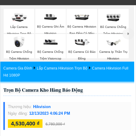
Bộ Camera Ghi Âm
Bộ Camera Hikvision
Lắp Camera
Bô Camera Chống
Hikvision
Ban Đêm Có Màu
Hikvision Trọn Bộ
Trộm Hikvision
Bộ Camera Chống
Bộ Camera Chống
Bộ Camera Có Báo
Camera Ip Thân Trụ
Trộm Hikvision
Trộm Visioncop
Đông
Hikvision
Camera Gia Đình
Lắp Camera Hikvision Trọn Bộ
Camera Hikvision Full
Hd 1080P
Trọn Bộ Camera Kho Hàng Báo Động
Thương hiệu:
Hikvision
Ngày đăng:
12/13/2023 4:06:24 PM
4,530,400 ₫
6,780,000 ₫