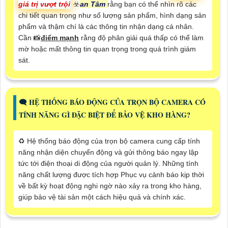
giá trị vượt trội
☣️
an Tâm
rằng bạn có thể nhìn rõ các
chi tiết quan trọng như số lượng sản phẩm, hình dạng sản
phẩm và thậm chí là các thông tin nhận dạng cá nhân.
Cần 📸
điểm mạnh
rằng độ phân giải quá thấp có thể làm
mờ hoặc mất thông tin quan trọng trong quá trình giám
sát.
🗨️ HỆ THỐNG BÁO ĐỘNG CỦA TRỌN BỘ CAMERA CÓ
TÍNH NĂNG GÌ ĐẶC BIỆT ĐỂ BẢO VỆ KHO HÀNG?
♻️ Hệ thống báo động của trọn bộ camera cung cấp tính
năng nhận diện chuyển động và gửi thông báo ngay lập
tức tới điện thoại di động của người quản lý. Những tính
năng chất lượng được tích hợp Phục vụ cảnh báo kịp thời
về bất kỳ hoạt động nghi ngờ nào xảy ra trong kho hàng,
giúp bảo vệ tài sản một cách hiệu quả và chính xác.