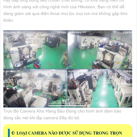
này đáp ứng đúng tiêu chuẩn chất lượng, có khả năng hiển thị
hình ảnh sáng với công nghệ mới của Hikvision. Bạn có thể dễ
dàng giám sát qua điện thoại mọi lúc mọi nơi mà không gặp khó
khăn.
Trọn Bộ Camera Kho Hàng Báo Động cho hình ảnh đảm bảo
đúng sắc nét khi lắp camera Đầy đủ bộ
☪ LOẠI CAMERA NÀO ĐƯỢC SỬ DỤNG TRONG TRỌN