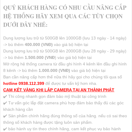
QUÝ KHÁCH HÀNG CÓ NHU CẦU NÂNG CẤP
HỆ THỐNG HÃY XEM QUA CÁC TÙY CHỌN
DƯỚI ĐÂY NHÉ:
Dung lượng lưu trữ từ 500GB lên 1000GB (lưu 13 ngày - 14 ngày)
-> bù thêm
400.000 (VNĐ)
vào giá bộ hiện tại
Dung lượng lưu trữ từ 500GB lên 2000GB (lưu 28 ngày - 29 ngày)
-> bù thêm
1.500.000 (VNĐ
) vào giá bộ hiện tại
Mở rộng hệ thống camera từ đầu ghi hình 4 kênh lên đầu ghi hình
8 kênh -> bù thêm
1.000.000 (VNĐ)
vào giá bộ hiện tại
Bạn cần nâng cấp hơn thế nữa thì hãy gọi cho chúng tôi qua số
hotline 0938.112.399
để được tư vấn kỹ hơn nha.
CAM KẾT VÀNG KHI LẮP CAMERA TẠI AN THÀNH PHÁT
✔️ Thi công nhanh gọn đảm bảo mỹ thuật tại công trình
✔️ Tư vấn góc lắp đặt camera phù hợp đảm bảo thấy đủ các góc
khách hàng cần
✔️ Sản phẩm chính hãng đúng thông số của hãng. nếu có sai theo
thông số khách hàng được tặng luôn sản phẩm.
✔️ bảo hành uy tín theo chính hãng, cam kết phục vụ bảo hành