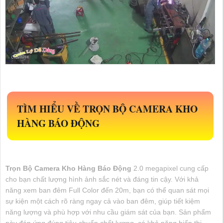
TÌM HIỂU VỀ
TRỌN BỘ CAMERA KHO
HÀNG BÁO ĐỘNG
Trọn Bộ Camera Kho Hàng Báo Động
2.0 megapixel cung cấp
cho bạn chất lượng hình ảnh sắc nét và đáng tin cậy. Với khả
năng xem ban đêm Full Color đến 20m, bạn có thể quan sát mọi
sự kiện một cách rõ ràng ngay cả vào ban đêm, giúp tiết kiệm
năng lượng và phù hợp với nhu cầu giám sát của bạn. Sản phẩm