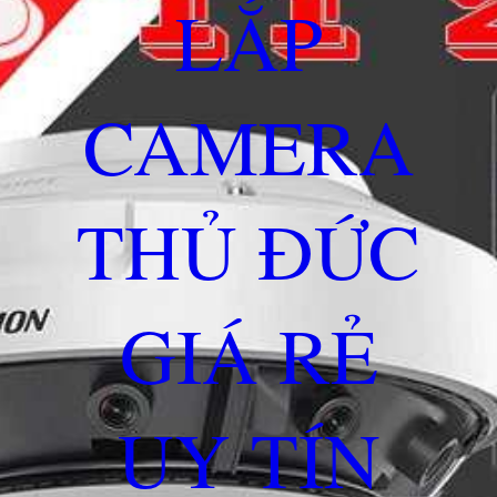
LẮP
CAMERA
THỦ ĐỨC
GIÁ RẺ
UY TÍN