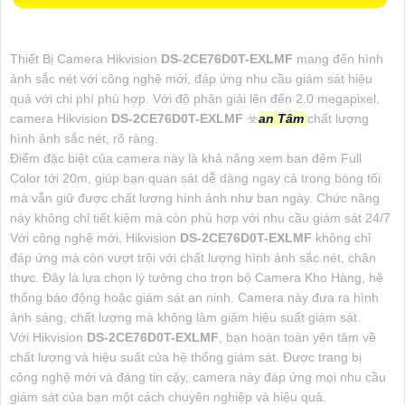
Thiết Bị Camera Hikvision
DS-2CE76D0T-EXLMF
mang đến hình
ảnh sắc nét với công nghệ mới, đáp ứng nhu cầu giám sát hiệu
quả với chi phí phù hợp. Với độ phân giải lên đến 2.0 megapixel,
camera Hikvision
DS-2CE76D0T-EXLMF
☣️
an Tâm
chất lượng
hình ảnh sắc nét, rõ ràng.
Điểm đặc biệt của camera này là khả năng xem ban đêm Full
Color tới 20m, giúp bạn quan sát dễ dàng ngay cả trong bóng tối
mà vẫn giữ được chất lượng hình ảnh như ban ngày. Chức năng
này không chỉ tiết kiệm mà còn phù hợp với nhu cầu giám sát 24/7
Với công nghệ mới, Hikvision
DS-2CE76D0T-EXLMF
không chỉ
đáp ứng mà còn vượt trội với chất lượng hình ảnh sắc nét, chân
thực. Đây là lựa chọn lý tưởng cho trọn bộ Camera Kho Hàng, hệ
thống báo động hoặc giám sát an ninh. Camera này đưa ra hình
ảnh sáng, chất lượng mà không làm giảm hiệu suất giám sát.
Với Hikvision
DS-2CE76D0T-EXLMF
, bạn hoàn toàn yên tâm về
chất lượng và hiệu suất của hệ thống giám sát. Được trang bị
công nghệ mới và đáng tin cậy, camera này đáp ứng mọi nhu cầu
giám sát của bạn một cách chuyên nghiệp và hiệu quả.