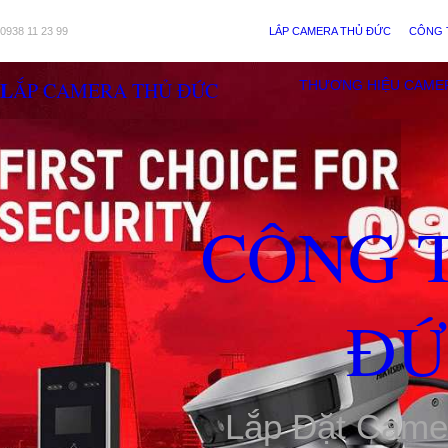
0938 11 23 99
LẮP CAMERA THỦ ĐỨC
CÔNG 
LẮP CAMERA THỦ ĐỨC
THƯƠNG HIỆU CAME
CÔNG 
ĐỨ
Lắp Đặt Came