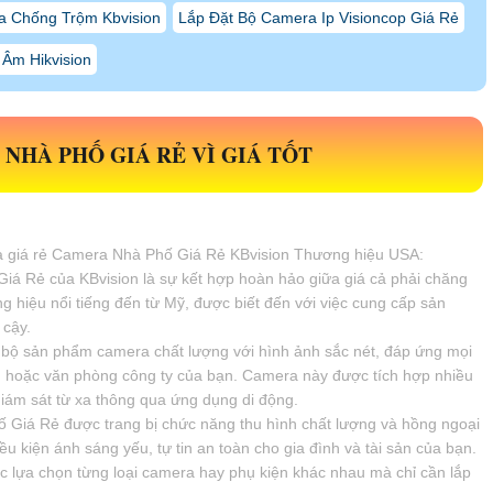
 Chống Trộm Kbvision
Lắp Đặt Bộ Camera Ip Visioncop Giá Rẻ
Âm Hikvision
NHÀ PHỐ GIÁ RẺ
VÌ GIÁ TỐT
mera giá rẻ Camera Nhà Phố Giá Rẻ KBvision Thương hiệu USA:
iá Rẻ của KBvision là sự kết hợp hoàn hảo giữa giá cả phải chăng
ng hiệu nổi tiếng đến từ Mỹ, được biết đến với việc cung cấp sản
 cậy.
bị bộ sản phẩm camera chất lượng với hình ảnh sắc nét, đáp ứng mọi
g hoặc văn phòng công ty của bạn. Camera này được tích hợp nhiều
giám sát từ xa thông qua ứng dụng di động.
 Giá Rẻ được trang bị chức năng thu hình chất lượng và hồng ngoại
u kiện ánh sáng yếu, tự tin an toàn cho gia đình và tài sản của bạn.
iệc lựa chọn từng loại camera hay phụ kiện khác nhau mà chỉ cần lắp