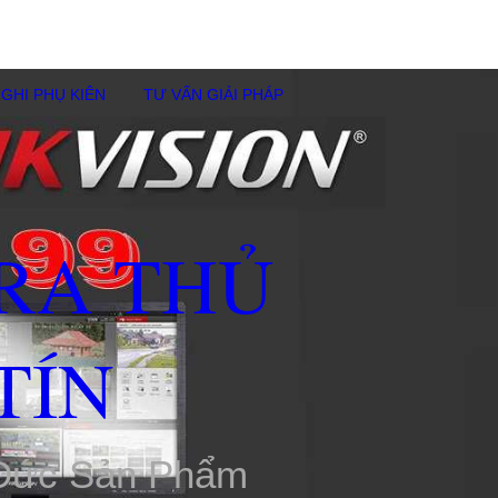
GHI PHỤ KIÊN
TƯ VẤN GIẢI PHÁP
RA THỦ
TÍN
 Đức Sản Phẩm