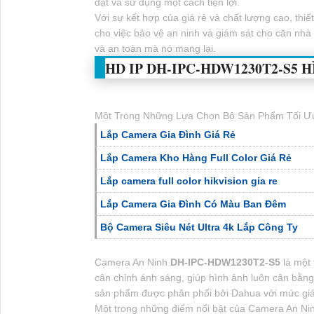
đặt và sử dụng một cách tiện lợi.
Với sự kết hợp của giá rẻ và chất lượng cao, thi
cho việc bảo vệ an ninh và giám sát cho căn nhà
và an toàn mà nó mang lại.
HD IP
DH-IPC-HDW1230T2-S5
H
Một Trong Những Lựa Chọn Bộ Sản Phẩm Tối Ưu
Lắp Camera Gia Đình Giá Rẻ
Lắp Camera Kho Hàng Full Color Giá Rẻ
Lắp camera full color hikvision gia re
Lắp Camera Gia Đình Có Màu Ban Đêm
Bộ Camera Siêu Nét Ultra 4k Lắp Công Ty
Camera An Ninh
DH-IPC-HDW1230T2-S5
là một 
cân chỉnh ánh sáng, giúp hình ảnh luôn cân bằng
sản phẩm được phân phối bởi Dahua với mức giá
Một trong những điểm nổi bật của Camera An Ni