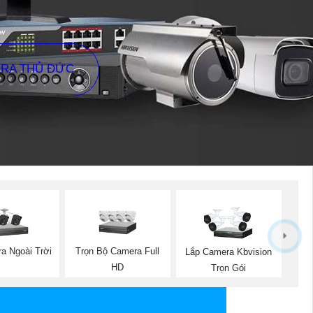
ERA THỦ ĐỨC
a Ngoài Trời
Trọn Bộ Camera Full
Lắp Camera Kbvision
HD
Trọn Gói