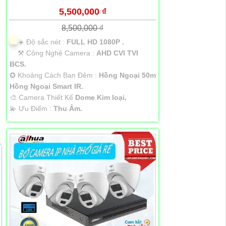
5,500,000 ₫
8,500,000 ₫
☀️ Độ sắc nét :
FULL HD 1080P .
⚒ Công Nghệ Camera :
AHD CVI TVI
BCS.
✪ Khoảng Cách Ban Đêm :
Hồng Ngoại 50m
Hồng Ngoại Smart IR.
🎨 Camera Thiết Kế
Dome Kim loại.
️💫 Ưu Điểm :
Thu Âm.