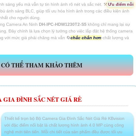
ánh sáng yếu mà vẫn tự tin hình ảnh rõ nét và sắc nét. ⚒
Ưu điểm nỗi
ù ánh sáng BLC, giúp tối ưu hóa hình ảnh trong các điều kiện ánh
 nhất cho người dùng.
dụng Camera An Ninh
DH-IPC-HDW1230T2-S5
không chỉ mang lại sự
dùng. Đây chính là lựa chọn lý tưởng cho việc lắp đặt hệ thống camera
ng với mức giá phải chăng mà vẫn 🔄
chắc chắn hơn
chất lượng và
 CÓ THỂ THAM KHẢO THÊM
 GIA ĐÌNH SẮC NÉT GIÁ RẺ
Thiết kế trọn bộ Bộ Camera Gia Đình Sắc Nét Giá Rẻ KBvision
với đặc điểm nổi bật là chất lượng hình ảnh 4.0 MP cùng công
nghệ mới tiên tiến. Mỗi chi tiết của sản phẩm đều được tối ưu