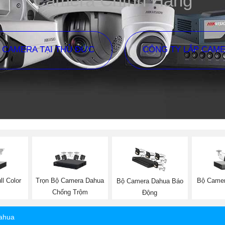
Camera Chính Hãng
P CAMERA TẠI THỦ ĐỨC
CÔNG TY LẮP CAM
l Color
Trọn Bộ Camera Dahua
Bộ Camer
Bộ Camera Dahua Báo
Chống Trộm
Động
ahua