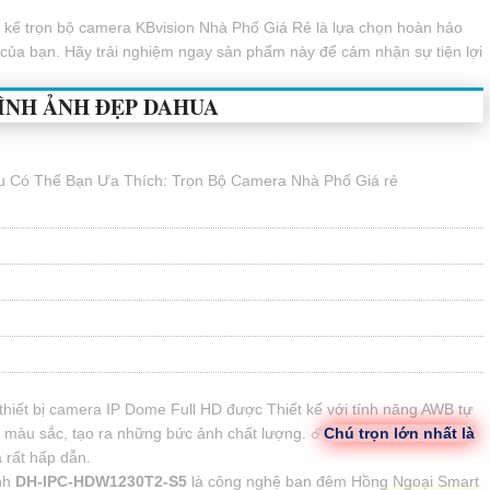
ết kế trọn bộ camera KBvision Nhà Phố Giá Rẻ là lựa chọn hoàn hảo
 của bạn. Hãy trải nghiệm ngay sản phẩm này để cảm nhận sự tiện lợi
ÌNH ẢNH ĐẸP DAHUA
 Có Thể Bạn Ưa Thích: Trọn Bộ Camera Nhà Phố Giá rẻ
thiết bị camera IP Dome Full HD được Thiết kế với tính năng AWB tự
 màu sắc, tạo ra những bức ảnh chất lượng. ☄️
Chú trọn lớn nhất là
 rất hấp dẫn.
nh
DH-IPC-HDW1230T2-S5
là công nghệ ban đêm Hồng Ngoại Smart