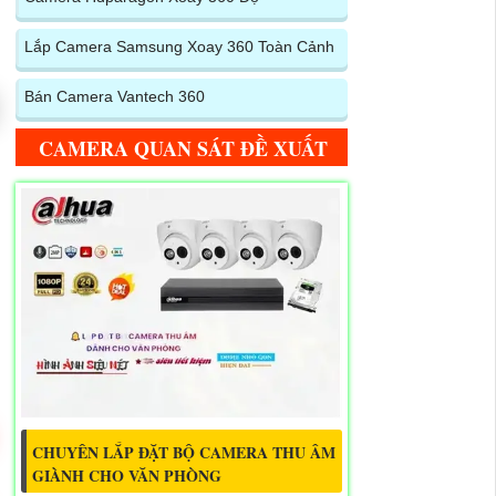
Lắp Camera Samsung Xoay 360 Toàn Cảnh
Bán Camera Vantech 360
CAMERA QUAN SÁT ĐỀ XUẤT
CHUYÊN LẮP ĐẶT BỘ CAMERA THU ÂM
GIÀNH CHO VĂN PHÒNG