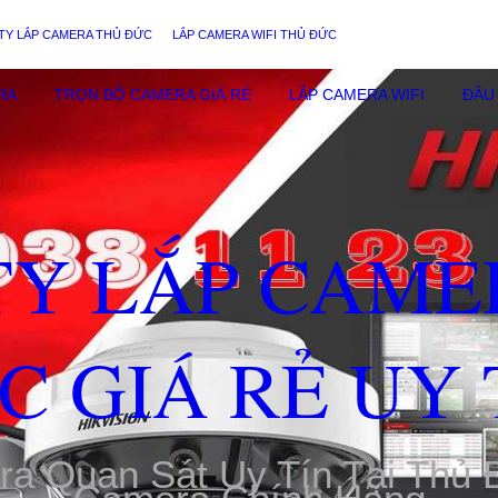
TY LẮP CAMERA THỦ ĐỨC
LẮP CAMERA WIFI THỦ ĐỨC
RA
TRỌN BỘ CAMERA GIÁ RẺ
LẮP CAMERA WIFI
ĐẦU 
TY LẮP CAME
C GIÁ RẺ UY 
ra Quan Sát Uy Tín Tại Thủ