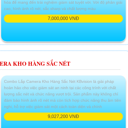
hóa để mang đến trải nghiệm giám sát tuyệt vời. Với độ phân giải
cao, hình ảnh rõ nét, sắc sharp và chất lượng màu
7,000,000 VNĐ
ERA KHO HÀNG SẮC NÉT
Combo Lắp Camera Kho Hàng Sắc Nét KBvision là giải pháp
hoàn hảo cho việc giám sát an ninh tại các công trình với chất
lượng sắc nét và chức năng vượt trội. Sản phẩm này không chỉ
đảm bảo hình ảnh rõ nét mà còn tích hợp chức năng thu âm tiên
nghi, hỗ trợ việc giám sát một cách toàn diện và chính
9,027,200 VNĐ