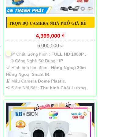
TRỌN BỘ CAMERA NHÀ PHỐ GIÁ RẺ
4,399,000 ₫
6,000,000 ₫
💯 Chất lượng hình :
FULL HD 1080P .
®️ Công Nghệ Sử Dụng :
IP.
💡 Hình ảnh ban đêm :
Hồng Ngoại 30m
Hồng Ngoại Smart IR.
🗜️ Mẫu Camera
Dome Plastic.
️📢 Điểm Nỗi Bật :
Thu hình Chất Lượng.