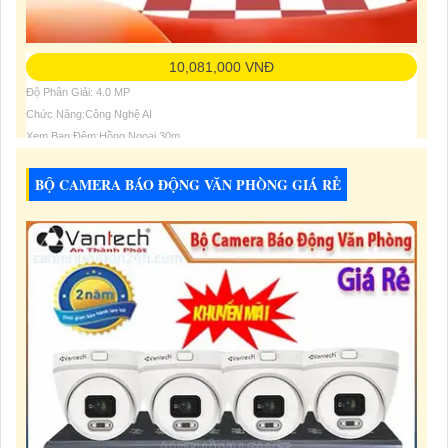
10,081,000 VNĐ
Độ Phân Giải: 4.0 MP
Chức Năng:Công Nghệ AI
Xem Ban Đêm:Hồng Ngoại 30m
BỘ CAMERA BÁO ĐỘNG VĂN PHÒNG GIÁ RẺ