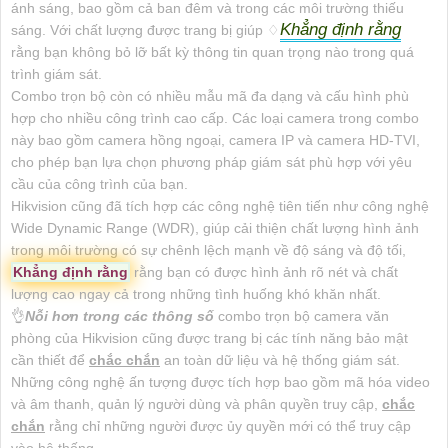
ánh sáng, bao gồm cả ban đêm và trong các môi trường thiếu
Khẳng định rằng
sáng. Với chất lượng được trang bị giúp ♢
rằng bạn không bỏ lỡ bất kỳ thông tin quan trọng nào trong quá
trình giám sát.
Combo trọn bộ còn có nhiều mẫu mã đa dạng và cấu hình phù
hợp cho nhiều công trình cao cấp. Các loại camera trong combo
này bao gồm camera hồng ngoại, camera IP và camera HD-TVI,
cho phép bạn lựa chọn phương pháp giám sát phù hợp với yêu
cầu của công trình của bạn.
Hikvision cũng đã tích hợp các công nghệ tiên tiến như công nghệ
Wide Dynamic Range (WDR), giúp cải thiện chất lượng hình ảnh
trong môi trường có sự chênh lệch mạnh về độ sáng và độ tối,
Khẳng định rằng
rằng bạn có được hình ảnh rõ nét và chất
lượng cao ngay cả trong những tình huống khó khăn nhất.
👌
Nỗi hơn trong các thông số
combo trọn bộ camera văn
phòng của Hikvision cũng được trang bị các tính năng bảo mật
cần thiết để
chắc chắn
an toàn dữ liệu và hệ thống giám sát.
Những công nghệ ấn tượng được tích hợp bao gồm mã hóa video
và âm thanh, quản lý người dùng và phân quyền truy cập,
chắc
chắn
rằng chỉ những người được ủy quyền mới có thể truy cập
vào hệ thống.