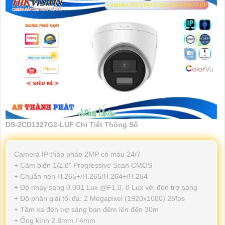
DS-2CD1327G2-LUF Chi Tiết Thông Số
Camera IP tháp pháo 2MP có màu 24/7
+ Cảm biến 1/2.8" Progressive Scan CMOS
+ Chuẩn nén H.265+/H.265/H.264+/H.264
+ Độ nhạy sáng 0.001 Lux @F1.0, 0 Lux với đèn trợ sáng
+ Độ phân giải tối đa: 2 Megapixel (1920x1080) 25fps
+ Tầm xa đèn trợ sáng ban đêm lên đến 30m
+ Ống kính 2.8mm / 4mm