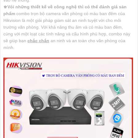
♚
Vói những thiết kế về công nghệ thì có thể đánh giá sản
phẩm
combo trọn bộ camera văn phòng có màu ban đêm của
Hikvision là một giải pháp giám sát an ninh tuyệt vời cho môi
trường văn phòng. Với khả năng thu âm và có màu ban đêm,
cùng với một loạt các tính năng và cấu hình phù hợp, combo này
sẽ giúp bạn
chắc chắn
an ninh và an toàn cho văn phòng của
mình.