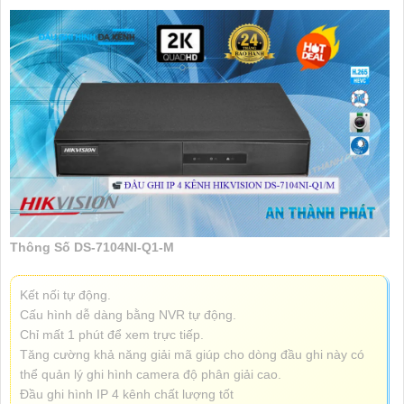
Thông Số DS-7104NI-Q1-M
Kết nối tự động.
Cấu hình dễ dàng bằng NVR tự động.
Chỉ mất 1 phút để xem trực tiếp.
Tăng cường khả năng giải mã giúp cho dòng đầu ghi này có
thể quản lý ghi hình camera độ phân giải cao.
Đầu ghi hình IP 4 kênh chất lượng tốt