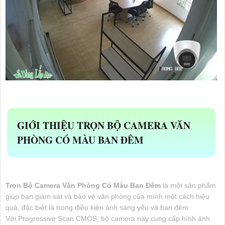
GIỚI THIỆU
TRỌN BỘ CAMERA VĂN
PHÒNG CÓ MÀU BAN ĐÊM
Trọn Bộ Camera Văn Phòng Có Màu Ban Đêm
là một sản phẩm
giúp bạn giám sát và bảo vệ văn phòng của mình một cách hiệu
quả, đặc biệt là trong điều kiện ánh sáng yếu và ban đêm.
Với Progressive Scan CMOS, bộ camera này cung cấp hình ảnh