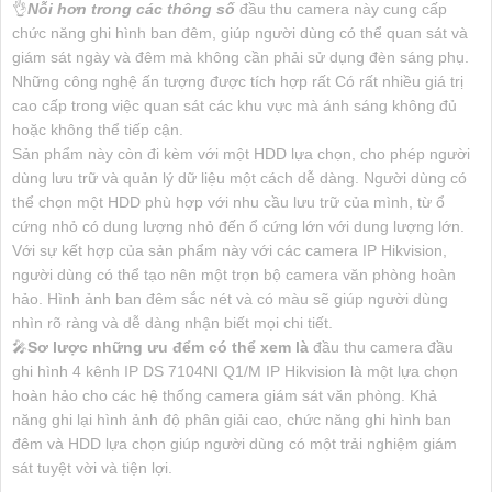
👌
Nỗi hơn trong các thông số
đầu thu camera này cung cấp
chức năng ghi hình ban đêm, giúp người dùng có thể quan sát và
giám sát ngày và đêm mà không cần phải sử dụng đèn sáng phụ.
Những công nghệ ấn tượng được tích hợp rất Có rất nhiều giá trị
cao cấp trong việc quan sát các khu vực mà ánh sáng không đủ
hoặc không thể tiếp cận.
Sản phẩm này còn đi kèm với một HDD lựa chọn, cho phép người
dùng lưu trữ và quản lý dữ liệu một cách dễ dàng. Người dùng có
thể chọn một HDD phù hợp với nhu cầu lưu trữ của mình, từ ổ
cứng nhỏ có dung lượng nhỏ đến ổ cứng lớn với dung lượng lớn.
Với sự kết hợp của sản phẩm này với các camera IP Hikvision,
người dùng có thể tạo nên một trọn bộ camera văn phòng hoàn
hảo. Hình ảnh ban đêm sắc nét và có màu sẽ giúp người dùng
nhìn rõ ràng và dễ dàng nhận biết mọi chi tiết.
🎤
Sơ lược những ưu đểm có thể xem là
đầu thu camera đầu
ghi hình 4 kênh IP DS 7104NI Q1/M IP Hikvision là một lựa chọn
hoàn hảo cho các hệ thống camera giám sát văn phòng. Khả
năng ghi lại hình ảnh độ phân giải cao, chức năng ghi hình ban
đêm và HDD lựa chọn giúp người dùng có một trải nghiệm giám
sát tuyệt vời và tiện lợi.