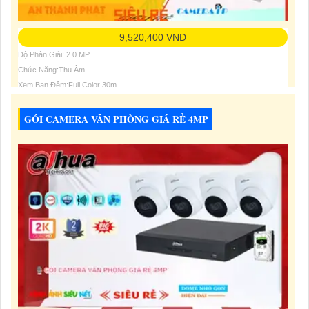
9,520,400 VNĐ
Độ Phân Giải: 2.0 MP
Chức Năng:Thu Âm
Xem Ban Đêm:Full Color 30m
GÓI CAMERA VĂN PHÒNG GIÁ RẺ 4MP