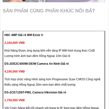
SẢN PHẨM CÙNG PHÂN KHÚC NỔI BẬT
H6C 4MP Giá rẻ Wifi Ezviz ✨
2,344,000 VNĐ
Khả Năng Được ứng dụng trên nền tảng IP Wifi hình trung thực Chất
Lượng hình ảnh ban đêm Hồng Ngoại 10m Giá rẻ
DS-2DE2C400IW-DE/W Camera An Ninh Giá rẻ
4,100,000 VNĐ
Tích hợp chức năng Hình sáng hơn Progressive Scan CMOS Công nghệ
thiếu sáng Hồng Ngoại 30m xem ban đêm chất lượng
DS-2CE71D8T-PIRL Camera Hikvision Giá rẻ
1,750,000 VNĐ
Với Chức Năng kết nối nhanh với trang bị IP Xem ban đêm Hồng Ngoại