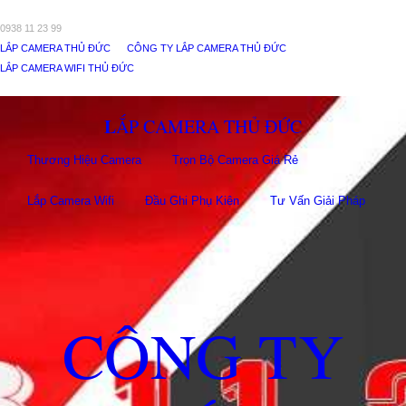
0938 11 23 99
LẮP CAMERA THỦ ĐỨC
CÔNG TY LẮP CAMERA THỦ ĐỨC
LẮP CAMERA WIFI THỦ ĐỨC
LẮP CAMERA THỦ ĐỨC
Thương Hiệu Camera
Trọn Bộ Camera Giá Rẻ
Lắp Camera Wifi
Đầu Ghi Phụ Kiên
Tư Vấn Giải Pháp
CÔNG TY