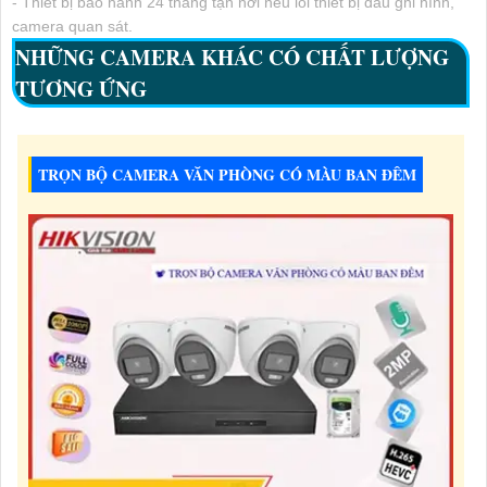
- Thiết bị bảo hành 24 tháng tận nơi nếu lỗi thiết bị đầu ghi hình,
camera quan sát.
NHỮNG CAMERA KHÁC CÓ CHẤT LƯỢNG
TƯƠNG ỨNG
TRỌN BỘ CAMERA VĂN PHÒNG CÓ MÀU BAN ĐÊM