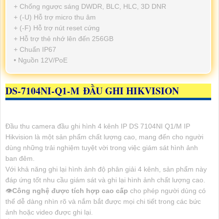
+ Chống ngược sáng DWDR, BLC, HLC, 3D DNR
+ (-U) Hỗ trợ micro thu âm
+ (-F) Hỗ trợ nút reset cứng
+ Hỗ trợ thẻ nhớ lên đến 256GB
+ Chuẩn IP67
• Nguồn 12V/PoE
DS-7104NI-Q1-M
ĐẦU GHI HIKVISION
Đầu thu camera đầu ghi hình 4 kênh IP DS 7104NI Q1/M IP
Hikvision là một sản phẩm chất lượng cao, mang đến cho người
dùng những trải nghiệm tuyệt vời trong việc giám sát hình ảnh
ban đêm.
Với khả năng ghi lại hình ảnh độ phân giải 4 kênh, sản phẩm này
đáp ứng tốt nhu cầu giám sát và ghi lại hình ảnh chất lượng cao.
👁
Công nghệ được tích hợp cao cấp
cho phép người dùng có
thể dễ dàng nhìn rõ và nắm bắt được mọi chi tiết trong các bức
ảnh hoặc video được ghi lại.