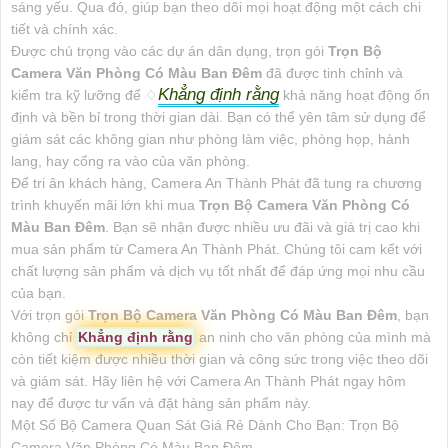
sáng yếu. Qua đó, giúp bạn theo dõi mọi hoạt động một cách chi
tiết và chính xác.
Được chú trọng vào các dự án dân dụng, trọn gói
Trọn Bộ
Camera Văn Phòng Có Màu Ban Đêm
đã được tinh chỉnh và
Khẳng định rằng
kiểm tra kỹ lưỡng để ♢
khả năng hoạt động ổn
định và bền bỉ trong thời gian dài. Bạn có thể yên tâm sử dụng để
giám sát các không gian như phòng làm việc, phòng họp, hành
lang, hay cổng ra vào của văn phòng.
Để tri ân khách hàng, Camera An Thành Phát đã tung ra chương
trình khuyến mãi lớn khi mua
Trọn Bộ Camera Văn Phòng Có
Màu Ban Đêm
. Bạn sẽ nhận được nhiều ưu đãi và giá trị cao khi
mua sản phẩm từ Camera An Thành Phát. Chúng tôi cam kết với
chất lượng sản phẩm và dịch vụ tốt nhất để đáp ứng mọi nhu cầu
của bạn.
Với trọn gói
Trọn Bộ Camera Văn Phòng Có Màu Ban Đêm
, bạn
không chỉ
Khẳng định rằng
an ninh cho văn phòng của mình mà
còn tiết kiệm được nhiều thời gian và công sức trong việc theo dõi
và giám sát. Hãy liên hệ với Camera An Thành Phát ngay hôm
nay để được tư vấn và đặt hàng sản phẩm này.
Một Số Bộ Camera Quan Sát Giá Rẻ Dành Cho Bạn: Trọn Bộ
Camera Văn Phòng Có Màu Ban Đêm