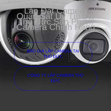
Lắp Đặt Camera
Quan Sát Uy Tín Tại
Thủ Đức Sản Phẩm
Camera Chính Hãng
BÁO GIÁ LẮP CAMERA TẠI
THỦ ĐỨC
CÔNG TY LẮP CAMERA THỦ
ĐỨC