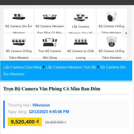
Bộ Camera Ghi Âm
Bộ Camera Hikvision
Bộ Camera Chống
Lắp Camera
Hikvision
Ban Đêm Có Màu
Trộm Hikvision
Hikvision Trọn Bộ
Bộ Camera Ip Chất
Bộ Camera Chống
Bô Camera Chống
Trọn Bộ Camera
Lượng
Trộm Kbvision
Trộm Hikvision
Nên Dùng
Lắp Camera Cửa Hàng
Lắp Camera Hikvision Trọn Bộ
Bộ Camera Ghi
Âm Hikvision
Trọn Bộ Camera Văn Phòng Có Màu Ban Đêm
Thương hiệu:
Hikvision
Ngày đăng:
12/13/2023 4:45:08 PM
9,520,400 ₫
10,400,000 ₫