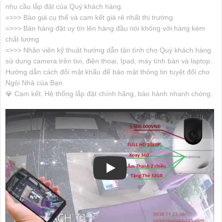
nhu cầu lắp đặt của Quý khách hàng.
=>>> Báo giá cụ thể và cam kết giá rẻ nhất thị trường.
=>>> Bán hàng đặt uy tín lên hàng đầu nói không với hàng kém
chất lượng
=>>> Nhân viên kỹ thuật hướng dẫn tận tình cho Quý khách hàng
sử dụng camera trên tivi, điện thoại, Ipad, máy tính bàn và laptop.
Hướng dẫn cách đổi mật khẩu để bảo mật thông tin tuyệt đối cho
Ngôi Nhà của Bạn.
💎 Cam kết: Hệ thống lắp đặt chính hãng, bảo hành nhanh chóng.