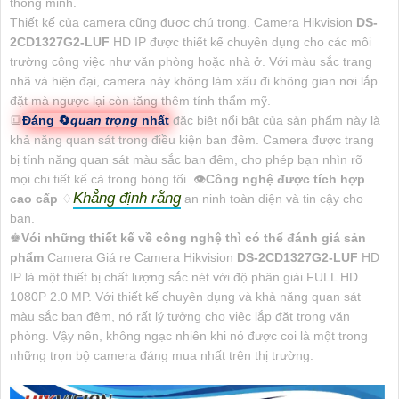
thông minh.
Thiết kế của camera cũng được chú trọng. Camera Hikvision
DS-
2CD1327G2-LUF
HD IP được thiết kế chuyên dụng cho các môi
trường công việc như văn phòng hoặc nhà ở. Với màu sắc trang
nhã và hiện đại, camera này không làm xấu đi không gian nơi lắp
đặt mà ngược lại còn tăng thêm tính thẩm mỹ.
🔳
Đáng 🔄
quan trọng
nhất
đặc biệt nổi bật của sản phẩm này là
khả năng quan sát trong điều kiện ban đêm. Camera được trang
bị tính năng quan sát màu sắc ban đêm, cho phép bạn nhìn rõ
mọi chi tiết kể cả trong bóng tối. 👁
Công nghệ được tích hợp
Khẳng định rằng
cao cấp
♢
an ninh toàn diện và tin cậy cho
bạn.
♚
Vói những thiết kế về công nghệ thì có thể đánh giá sản
phẩm
Camera Giá re Camera Hikvision
DS-2CD1327G2-LUF
HD
IP là một thiết bị chất lượng sắc nét với độ phân giải FULL HD
1080P 2.0 MP. Với thiết kế chuyên dụng và khả năng quan sát
màu sắc ban đêm, nó rất lý tưởng cho việc lắp đặt trong văn
phòng. Vậy nên, không ngạc nhiên khi nó được coi là một trong
những trọn bộ camera đáng mua nhất trên thị trường.