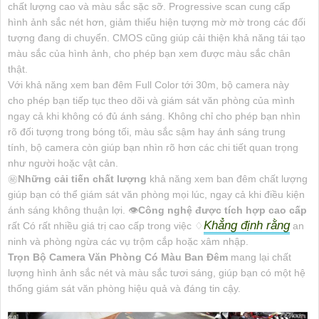
chất lượng cao và màu sắc sặc sỡ. Progressive scan cung cấp
hình ảnh sắc nét hơn, giảm thiểu hiện tượng mờ mờ trong các đối
tượng đang di chuyển. CMOS cũng giúp cải thiện khả năng tái tạo
màu sắc của hình ảnh, cho phép bạn xem được màu sắc chân
thật.
Với khả năng xem ban đêm Full Color tới 30m, bộ camera này
cho phép bạn tiếp tục theo dõi và giám sát văn phòng của mình
ngay cả khi không có đủ ánh sáng. Không chỉ cho phép bạn nhìn
rõ đối tượng trong bóng tối, màu sắc sậm hay ánh sáng trung
tính, bộ camera còn giúp bạn nhìn rõ hơn các chi tiết quan trọng
như người hoặc vật cản.
㊙️
Những cải tiến chất lượng
khả năng xem ban đêm chất lượng
giúp bạn có thể giám sát văn phòng mọi lúc, ngay cả khi điều kiện
ánh sáng không thuận lợi. 👁
Công nghệ được tích hợp cao cấp
Khẳng định rằng
rất Có rất nhiều giá trị cao cấp trong việc ♢
an
ninh và phòng ngừa các vụ trộm cắp hoặc xâm nhập.
Trọn Bộ Camera Văn Phòng Có Màu Ban Đêm
mang lại chất
lượng hình ảnh sắc nét và màu sắc tươi sáng, giúp bạn có một hệ
thống giám sát văn phòng hiệu quả và đáng tin cậy.