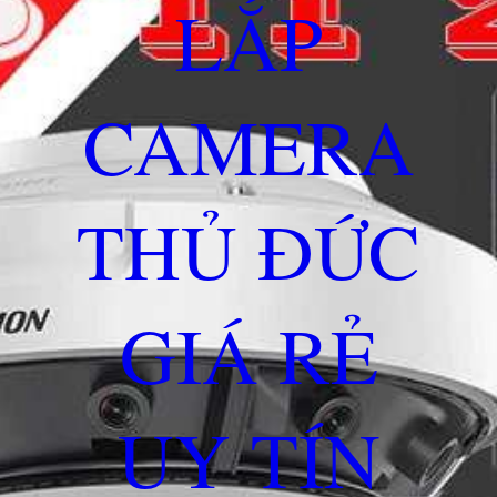
LẮP
CAMERA
THỦ ĐỨC
GIÁ RẺ
UY TÍN