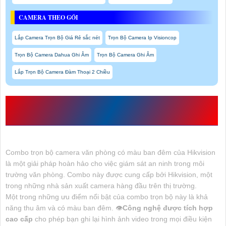
CAMERA THEO GÓI
Lắp Camera Trọn Bộ Giá Rẻ sắc nét
Trọn Bộ Camera Ip Visioncop
Trọn Bộ Camera Dahua Ghi Âm
Trọn Bộ Camera Ghi Âm
Lắp Trọn Bộ Camera Đàm Thoại 2 Chiều
TRỌN BỘ CAMERA VĂN PHÒNG CÓ MÀU
BAN ĐÊM
Combo trọn bộ camera văn phòng có màu ban đêm của Hikvision
là một giải pháp hoàn hảo cho việc giám sát an ninh trong môi
trường văn phòng. Combo này được cung cấp bởi Hikvision, một
trong những nhà sản xuất camera hàng đầu trên thị trường.
Một trong những ưu điểm nổi bật của combo trọn bộ này là khả
năng thu âm và có màu ban đêm. 👁
Công nghệ được tích hợp
cao cấp
cho phép bạn ghi lại hình ảnh video trong mọi điều kiện