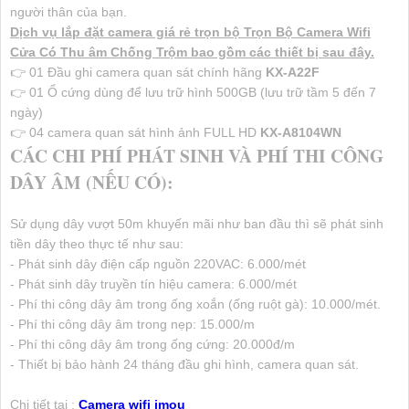
người thân của bạn.
Dịch vụ lắp đặt camera giá rẻ trọn bộ Trọn Bộ Camera Wifi
Cửa Có Thu âm Chống Trộm bao gồm các thiết bị sau đây.
👉 01 Đầu ghi camera quan sát chính hãng
KX-A22F
👉 01 Ổ cứng dùng để lưu trữ hình 500GB (lưu trữ tầm 5 đến 7
ngày)
👉 04 camera quan sát hình ảnh FULL HD
KX-A8104WN
CÁC CHI PHÍ PHÁT SINH VÀ PHÍ THI CÔNG
DÂY ÂM (NẾU CÓ):
Sử dụng dây vượt 50m khuyến mãi như ban đầu thì sẽ phát sinh
tiền dây theo thực tế như sau:
- Phát sinh dây điện cấp nguồn 220VAC: 6.000/mét
- Phát sinh dây truyền tín hiệu camera: 6.000/mét
- Phí thi công dây âm trong ống xoắn (ống ruột gà): 10.000/mét.
- Phí thi công dây âm trong nẹp: 15.000/m
- Phí thi công dây âm trong ống cứng: 20.000đ/m
- Thiết bị bảo hành 24 tháng đầu ghi hình, camera quan sát.
Chi tiết tại :
Camera wifi imou