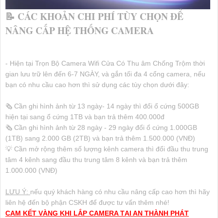
📝 CÁC KHOẢN CHI PHÍ TÙY CHỌN ĐỂ
NÂNG CẤP HỆ THỐNG CAMERA
- Hiện tại Trọn Bộ Camera Wifi Cửa Có Thu âm Chống Trộm thời
gian lưu trữ lên đến 6-7 NGÀY, và gắn tối đa 4 cổng camera, nếu
bạn có nhu cầu cao hơn thì sử dụng các tùy chọn dưới đây:
🗞 Cần ghi hình ảnh từ 13 ngày- 14 ngày thì đổi ổ cứng 500GB
hiện tại sang ổ cứng 1TB và bạn trả thêm 400.000đ
🗞 Cần ghi hình ảnh từ 28 ngày - 29 ngày đổi ổ cứng 1.000GB
(1TB) sang 2.000 GB (2TB) và bạn trả thêm 1.500.000 (VNĐ)
💡 Cần mở rộng thêm số lượng kênh camera thì đổi đầu thu trung
tâm 4 kênh sang đầu thu trung tâm 8 kênh và bạn trả thêm
1.000.000 (VNĐ)
LƯU Ý:
nếu quý khách hàng có nhu cầu nâng cấp cao hơn thì hãy
liên hệ đến bộ phận CSKH để được tư vấn thêm nhé!
CAM KẾT VÀNG KHI LẮP CAMERA TẠI AN THÀNH PHÁT