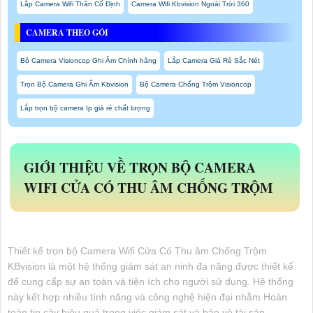
Lắp Camera Wifi Thân Cố Định
Camera Wifi Kbvision Ngoài Trời 360
CAMERA THEO GÓI
Bộ Camera Visioncop Ghi Âm Chính hãng
Lắp Camera Giá Rẻ Sắc Nét
Trọn Bộ Camera Ghi Âm Kbvision
Bộ Camera Chống Trộm Visioncop
Lắp trọn bộ camera Ip giá rẻ chất lượng
GIỚI THIỆU VỀ
TRỌN BỘ CAMERA
WIFI CỬA CÓ THU ÂM CHỐNG TRỘM
Thiết kế trọn bộ Camera Wifi Cửa Có Thu âm Chống Trộm
KBvision là một hệ thống giám sát an ninh đa năng được thiết kế
để cung cấp sự an toàn và tiện ích cho người sử dụng. Hệ thống
này kết hợp nhiều tính năng và công nghệ hiện đại nhằm Hoàn
toàn tin cậy hiệu quả trong việc giám sát và bảo vệ tài sản.