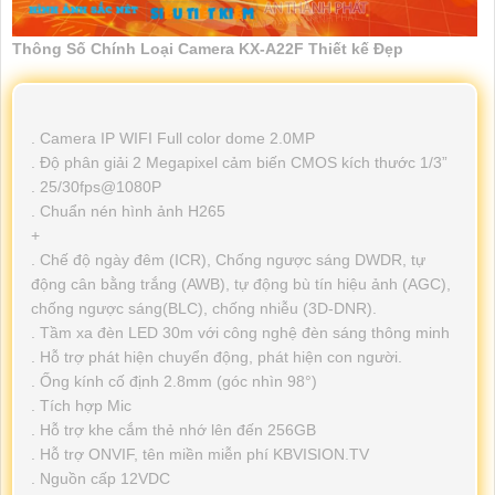
Thông Số Chính Loại Camera KX-A22F Thiết kế Đẹp
. Camera IP WIFI Full color dome 2.0MP
. Độ phân giải 2 Megapixel cảm biến CMOS kích thước 1/3”
. 25/30fps@1080P
. Chuẩn nén hình ảnh H265
+
. Chế độ ngày đêm (ICR), Chống ngược sáng DWDR, tự
động cân bằng trắng (AWB), tự động bù tín hiệu ảnh (AGC),
chống ngược sáng(BLC), chống nhiễu (3D-DNR).
. Tầm xa đèn LED 30m với công nghệ đèn sáng thông minh
. Hỗ trợ phát hiện chuyển động, phát hiện con người.
. Ống kính cố định 2.8mm (góc nhìn 98°)
. Tích hợp Mic
. Hỗ trợ khe cắm thẻ nhớ lên đến 256GB
. Hỗ trợ ONVIF, tên miền miễn phí KBVISION.TV
. Nguồn cấp 12VDC