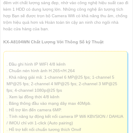
đêm với chất lượng sáng đẹp, nhờ vào công nghệ hiệu suất cao đi
kèm 1 HDD có dung lượng lớn. Những công nghệ ấn tượng tích
hợp Bạn sẽ được trọn bộ Camera Wifi có khả năng thu âm, chống
trộm hiệu quả hơn và Hoàn toàn tin cậy an ninh cho ngôi nhà
hoặc cửa hàng của bạn.
KX-A8104WN Chất Lượng Với Thông Số kỹ Thuật
. Đầu ghi hình IP WIFI 4/8 kênh
. Chuẩn nén hình ảnh H.265+/H.264
. Khả năng giải mã: 1-channel 6 MP@25 fps; 1-channel 5
MP@25 fps; 2-channel 4 MP@25 fps; 2-channel 3 MP@25
fps; 4-channel 1080p@25 fps
. Xem lại đồng thời 4/8 kênh
. Băng thông đầu vào mạng dây max 40Mpb.
. Hỗ trợ lên đến camera 6MP.
. Tính năng tự động kết nối camera IP Wifi KBVSION / DAHUA
/ IMOU chỉ với 1-click (Auto pairing)
. Hỗ trợ kết nối chuẩn tương thích Onvif