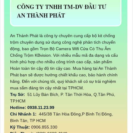
CÔNG TY TNHH TM-DV ĐẦU TƯ
AN THÀNH PHÁT
An Thành Phát là công ty chuyên cung cấp bộ kit chống
trộm chuyên dụng sử dụng công nghệ phân tích chuyển
động, bao gồm Trọn Bộ Camera Wifi Cửa Có Thu Âm
Chống Trộm KBvision. Với nhiều mẫu mã đa dạng và cấu
hình phù hợp cho nhiều công trình cao cấp, sản phẩm
Hoàn toàn tin cậy độ tin cậy cao. Mua hàng tại An Thành
Phát bạn sẽ được hưởng chiết khấu cao, bảo hành chính
hãng. Đến với chúng tôi, quý khách sẽ có sự trải nghiệm
mua sắm đáng tin cậy nhất tại TPHCM.
Trụ Sở:
51 Lũy Bán Bích, P. Tân Thới Hòa, Q.Tân Phú,
TP.HCM
Hotline: 0938.11.23.99
Chi Nhánh 1:
445/38 Tân Hòa Đông,P Bình Trị Đông,
Bình Tân, TP HCM
Kỹ Thuật:
0906.855.330