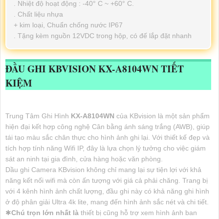
. Nhiệt độ hoạt động : -40° C ~ +60° C.
. Chất liệu nhựa
+ kim loại, Chuẩn chống nước IP67
. Tặng kèm nguồn 12VDC trong hộp, có đế lắp đặt nhanh
ĐẦU GHI KBVISION
KX-A8104WN
TIẾT
KIỆM
Trung Tâm Ghi Hình
KX-A8104WN
của KBvision là một sản phẩm
hiện đại kết hợp công nghệ Cân bằng ánh sáng trắng (AWB), giúp
tái tạo màu sắc chân thực cho hình ảnh ghi lại. Với thiết kế đẹp và
tích hợp tính năng Wifi IP, đây là lựa chọn lý tưởng cho việc giám
sát an ninh tại gia đình, cửa hàng hoặc văn phòng.
Dầu ghi Camera KBvision không chỉ mang lại sự tiện lợi với khả
năng kết nối wifi mà còn ấn tượng với giá cả phải chăng. Trang bị
với 4 kênh hình ảnh chất lượng, đầu ghi này có khả năng ghi hình
ở độ phân giải Ultra 4k lite, mang đến hình ảnh sắc nét và chi tiết.
✱
Chú trọn lớn nhất là
thiết bị cũng hỗ trợ xem hình ảnh ban