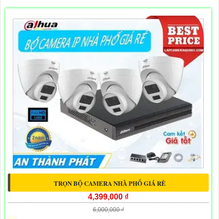
TRỌN BỘ CAMERA NHÀ PHỐ GIÁ RẺ
4,399,000 ₫
6,000,000 ₫