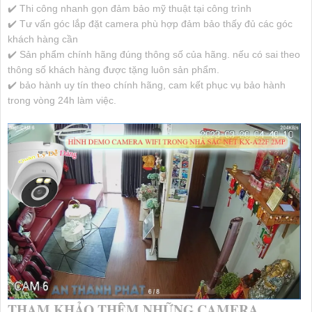
✔️ Thi công nhanh gọn đảm bảo mỹ thuật tại công trình
✔️ Tư vấn góc lắp đặt camera phù hợp đảm bảo thấy đủ các góc
khách hàng cần
✔️ Sản phẩm chính hãng đúng thông số của hãng. nếu có sai theo
thông số khách hàng được tặng luôn sản phẩm.
✔️ bảo hành uy tín theo chính hãng, cam kết phục vụ bảo hành
trong vòng 24h làm việc.
THAM KHẢO THÊM NHỮNG CAMERA