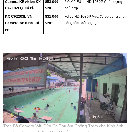
Camera KBvision KX-
853,000
2.0 MP FULL HD 1080P Chất lượng
CF2102LQ Giá rẻ
VNĐ
phù hợp
KX-CF2203L-VN
831,000
FULL HD 1080P Vừa đủ sử dụng cho
Camera An Ninh Giá
VNĐ
công trình dân dụng
rẻ
Trọn Bộ Camera Wifi Cửa Có Thu âm Chống Trộm cho hình ảnh