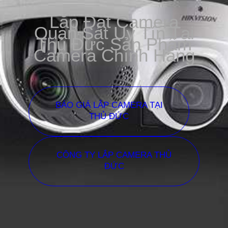
Lắp Đặt Camera
Quan Sát Uy Tín Tại
Thủ Đức Sản Phẩm
Camera Chính Hãng
BÁO GIÁ LẮP CAMERA TẠI
THỦ ĐỨC
CÔNG TY LẮP CAMERA THỦ
ĐỨC