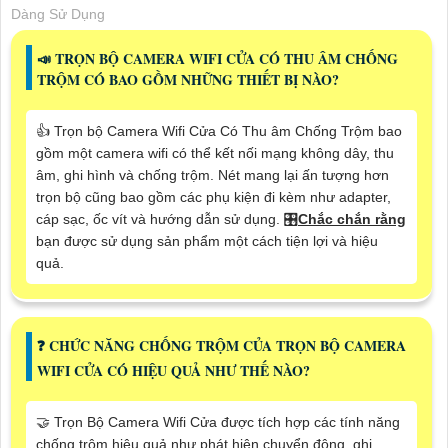
Dàng Sử Dụng
📣 TRỌN BỘ CAMERA WIFI CỬA CÓ THU ÂM CHỐNG
TRỘM CÓ BAO GỒM NHỮNG THIẾT BỊ NÀO?
👍 Trọn bộ Camera Wifi Cửa Có Thu âm Chống Trộm bao
gồm một camera wifi có thể kết nối mạng không dây, thu
âm, ghi hình và chống trộm. Nét mang lại ấn tượng hơn
trọn bộ cũng bao gồm các phụ kiện đi kèm như adapter,
cáp sạc, ốc vít và hướng dẫn sử dụng. 🎛
Chắc chắn rằng
bạn được sử dụng sản phẩm một cách tiện lợi và hiệu
quả.
❓ CHỨC NĂNG CHỐNG TRỘM CỦA TRỌN BỘ CAMERA
WIFI CỬA CÓ HIỆU QUẢ NHƯ THẾ NÀO?
🤝 Trọn Bộ Camera Wifi Cửa được tích hợp các tính năng
chống trộm hiệu quả như phát hiện chuyển động, ghi