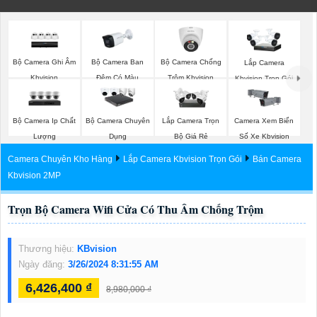
Bộ Camera Ghi Âm
Bộ Camera Ban
Bộ Camera Chống
Lắp Camera
Kbvision
Đêm Có Màu
Trộm Kbvision
Kbvision Trọn Gói
Kbvision
Bộ Camera Ip Chất
Bộ Camera Chuyên
Lắp Camera Trọn
Camera Xem Biển
Lượng
Dụng
Bộ Giá Rẻ
Số Xe Kbvision
Camera Chuyên Kho Hàng
Lắp Camera Kbvision Trọn Gói
Bán Camera
Kbvision 2MP
Trọn Bộ Camera Wifi Cửa Có Thu Âm Chống Trộm
Thương hiệu:
KBvision
Ngày đăng:
3/26/2024 8:31:55 AM
6,426,400 ₫
8,980,000 ₫