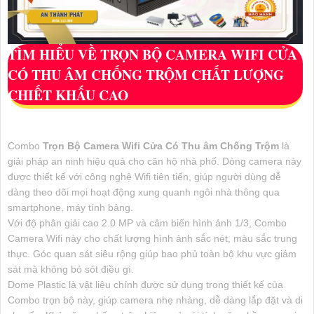
TÌM HIỂU VỀ
TRỌN BỘ CAMERA WIFI CỬA
CÓ THU ÂM CHỐNG TRỘM
CHẤT LƯỢNG
CHIẾT KHẤU CAO
Combo
Trọn Bộ Camera Wifi Cửa Có Thu âm Chống Trộm
là
giải pháp an ninh hiệu quả cho căn hộ nhà phố. Dòng camera này
được thiết kế với công nghệ Wifi tiên tiến, giúp người dùng dễ
dàng theo dõi mọi hoạt động xung quanh ngôi nhà thông qua
smartphone, máy tính bảng.
Với độ phân giải cao 2.0 MP và cảm biến hình ảnh 1/3, Combo
Camera Wifi này cho chất lượng hình ảnh sắc nét, màu sắc trung
thực. Góc quan sát siêu rộng giúp bao phủ toàn bộ khu vực giám
sát mà không bỏ sót điều gì.
Dome Plastic là vật liệu chính được sử dụng trong thiết kế của
Combo trọn bộ này, giúp camera nhẹ nhàng, dễ dàng lắp đặt và di