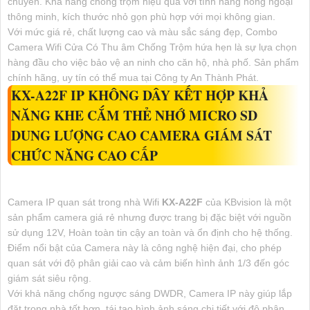
chuyển. Khả năng chống trộm hiệu quả với tính năng hồng ngoại
thông minh, kích thước nhỏ gọn phù hợp với mọi không gian.
Với mức giá rẻ, chất lượng cao và màu sắc sáng đẹp, Combo
Camera Wifi Cửa Có Thu âm Chống Trộm hứa hẹn là sự lựa chọn
hàng đầu cho việc bảo vệ an ninh cho căn hộ, nhà phố. Sản phẩm
chính hãng, uy tín có thể mua tại Công ty An Thành Phát.
KX-A22F
IP KHÔNG DÂY KẾT HỢP KHẢ
NĂNG KHE CẮM THẺ NHỚ MICRO SD
DUNG LƯỢNG CAO CAMERA GIÁM SÁT
CHỨC NĂNG CAO CẤP
Camera IP quan sát trong nhà Wifi
KX-A22F
của KBvision là một
sản phẩm camera giá rẻ nhưng được trang bị đặc biệt với nguồn
sử dụng 12V, Hoàn toàn tin cậy an toàn và ổn định cho hệ thống.
Điểm nổi bật của Camera này là công nghệ hiện đại, cho phép
quan sát với độ phân giải cao và cảm biến hình ảnh 1/3 đến góc
giám sát siêu rộng.
Với khả năng chống ngược sáng DWDR, Camera IP này giúp lắp
đặt trong nhà tốt hơn, tái tạo hình ảnh sáng chi tiết với độ phân