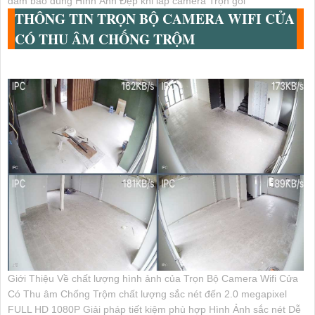
đảm bảo đúng Hình Ảnh Đẹp khi lắp camera Trọn gói
THÔNG TIN
TRỌN BỘ CAMERA WIFI CỬA
CÓ THU ÂM CHỐNG TRỘM
Giới Thiệu Về chất lượng hình ảnh của Trọn Bộ Camera Wifi Cửa
Có Thu âm Chống Trộm chất lượng sắc nét đến 2.0 megapixel
FULL HD 1080P Giải pháp tiết kiệm phù hợp Hình Ảnh sắc nét Dễ