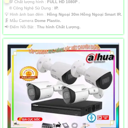
💯 Chất lượng hình :
FULL HD 1080P .
®️ Công Nghệ Sử Dụng :
IP.
💡 Hình ảnh ban đêm :
Hồng Ngoại 30m Hồng Ngoại Smart IR.
🗜️ Mẫu Camera
Dome Plastic.
️📢 Điểm Nỗi Bật :
Thu hình Chất Lượng.