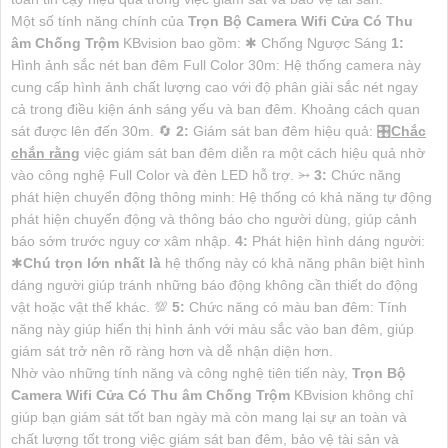
Một số tính năng chính của
Trọn Bộ Camera Wifi Cửa Có Thu
âm Chống Trộm
KBvision bao gồm: ✱ Chống Ngược Sáng
1:
Hình ảnh sắc nét ban đêm Full Color 30m: Hệ thống camera này
cung cấp hình ảnh chất lượng cao với độ phân giải sắc nét ngay
cả trong điều kiện ánh sáng yếu và ban đêm. Khoảng cách quan
sát được lên đến 30m. 🔄
2:
Giám sát ban đêm hiệu quả: 🎛
Chắc
chắn rằng
việc giám sát ban đêm diễn ra một cách hiệu quả nhờ
vào công nghệ Full Color và đèn LED hỗ trợ. ⭃
3:
Chức năng
phát hiện chuyển động thông minh: Hệ thống có khả năng tự động
phát hiện chuyển động và thông báo cho người dùng, giúp cảnh
báo sớm trước nguy cơ xâm nhập.
4:
Phát hiện hình dáng người:
✱
Chú trọn lớn nhất là
hệ thống này có khả năng phân biệt hình
dáng người giúp tránh những báo động không cần thiết do động
vật hoặc vật thể khác. 💯
5:
Chức năng có màu ban đêm: Tính
năng này giúp hiển thị hình ảnh với màu sắc vào ban đêm, giúp
giám sát trở nên rõ ràng hơn và dễ nhận diện hơn.
Nhờ vào những tính năng và công nghệ tiên tiến này,
Trọn Bộ
Camera Wifi Cửa Có Thu âm Chống Trộm
KBvision không chỉ
giúp bạn giám sát tốt ban ngày mà còn mang lại sự an toàn và
chất lượng tốt trong việc giám sát ban đêm, bảo vệ tài sản và