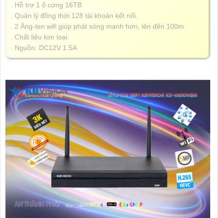
. Hỗ trợ 1 ổ cứng 16TB
. Quản lý đồng thời 128 tài khoản kết nối.
. 2 Ăng-ten wifi giúp phát sóng mạnh hơn, lên đến 100m
. Chất liệu kim loại.
. Nguồn: DC12V 1.5A