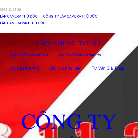
0938 11 23 99
LẮP CAMERA THỦ ĐỨC
CÔNG TY LẮP CAMERA THỦ ĐỨC
LẮP CAMERA WIFI THỦ ĐỨC
LẮP CAMERA THỦ ĐỨC
Thương Hiệu Camera
Trọn Bộ Camera Giá Rẻ
Lắp Camera Wifi
Đầu Ghi Phụ Kiên
Tư Vấn Giải Pháp
CÔNG TY