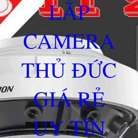
LẮP
CAMERA
THỦ ĐỨC
GIÁ RẺ
UY TÍN