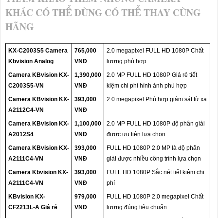
KHÁC CÓ THỂ DÙNG CÓ THỂ THAY CÙNG
HÃNG
KX-C2003S5 Camera
765,000
2.0 megapixel FULL HD 1080P Chất
Kbvision Analog
VNĐ
lượng phù hợp
Camera KBvision KX-
1,390,000
2.0 MP FULL HD 1080P Giá rẻ tiết
C2003S5-VN
VNĐ
kiệm chi phí hình ảnh phù hợp
Camera KBvision KX-
393,000
2.0 megapixel Phù hợp giám sát từ xa
A2112C4-VN
VNĐ
Camera KBvision KX-
1,100,000
2.0 MP FULL HD 1080P độ phân giải
A2012S4
VNĐ
được ưu tiên lựa chọn
Camera KBvision KX-
393,000
FULL HD 1080P 2.0 MP là độ phân
A2111C4-VN
VNĐ
giải được nhiều công trình lựa chọn
Camera Kbvision KX-
393,000
FULL HD 1080P Sắc nét tiết kiệm chi
A2111C4-VN
VNĐ
phí
KBvision KX-
979,000
FULL HD 1080P 2.0 megapixel Chất
CF2213L-A Giá rẻ
VNĐ
lượng đúng tiêu chuẩn