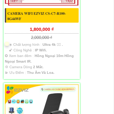
CAMERA WIFI EZVIZ CS-C7-R100-
8G44WF
1,800,000 ₫
2,000,000 ₫
☀️ Chất lượng hình :
Ultra 4k 👍🏾 .
🌠 Công Nghệ :
IP Wifi.
✪ Xem ban đêm :
Hồng Ngoại 10m Hồng
Ngoại Smart IR.
💢 Camera Dòng
2 Mắt.
️💫 Ưu Điểm :
Thu Âm Và Loa.