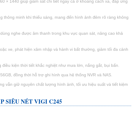
0 × 1440 giúp giám sát chi tiết ngay cả ở khoảng cách xa, đáp ứng
g thông minh khi thiếu sáng, mang đến hình ảnh đêm rõ ràng không
 dùng nghe được âm thanh trong khu vực quan sát, nâng cao khả
oặc xe, phát hiện xâm nhập và hành vi bất thường, giảm tối đa cảnh
điều kiện thời tiết khắc nghiệt như mưa lớn, nắng gắt, bụi bẩn.
56GB, đồng thời hỗ trợ ghi hình qua hệ thống NVR và NAS.
g vẫn giữ nguyên chất lượng hình ảnh, tối ưu hiệu suất và tiết kiệm
 SIÊU NÉT VIGI C245