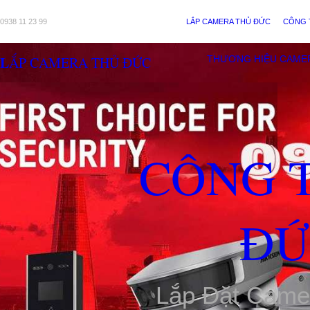
0938 11 23 99
LẮP CAMERA THỦ ĐỨC
CÔNG 
LẮP CAMERA THỦ ĐỨC
THƯƠNG HIỆU CAME
CÔNG 
ĐỨ
Lắp Đặt Came