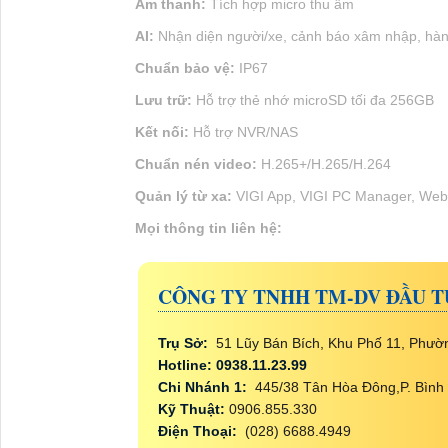
Âm thanh:
Tích hợp micro thu âm
AI:
Nhận diện người/xe, cảnh báo xâm nhập, hàn
Chuẩn bảo vệ:
IP67
Lưu trữ:
Hỗ trợ thẻ nhớ microSD tối đa 256GB
Kết nối:
Hỗ trợ NVR/NAS
Chuẩn nén video:
H.265+/H.265/H.264
Quản lý từ xa:
VIGI App, VIGI PC Manager, Web
Mọi thông tin liên hệ:
CÔNG TY TNHH TM-DV ĐẦU 
Trụ Sở:
51 Lũy Bán Bích, Khu Phố 11, Phư
Hotline: 0938.11.23.99
Chi Nhánh 1:
445/38 Tân Hòa Đông,P. Bình 
Kỹ Thuật:
0906.855.330
Điện Thoại:
(028) 6688.4949