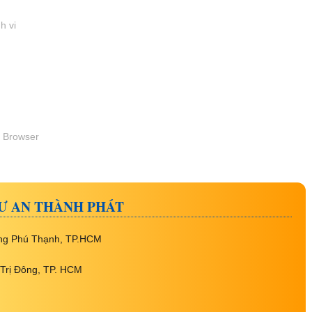
h vi
 Browser
TƯ AN THÀNH PHÁT
ờng Phú Thạnh, TP.HCM
Trị Đông, TP. HCM