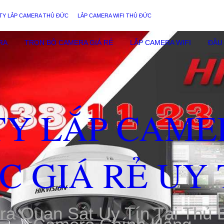
TY LẮP CAMERA THỦ ĐỨC
LẮP CAMERA WIFI THỦ ĐỨC
RA
TRỌN BỘ CAMERA GIÁ RẺ
LẮP CAMERA WIFI
ĐẦU 
TY LẮP CAME
C GIÁ RẺ UY 
ra Quan Sát Uy Tín Tại Thủ