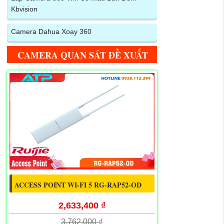
Kbvision
Camera Dahua Xoay 360
CAMERA QUAN SÁT ĐỀ XUẤT
ACCESS POINT WI-FI 5 RG-RAP52-OD
2,633,400 ₫
3,762,000 ₫