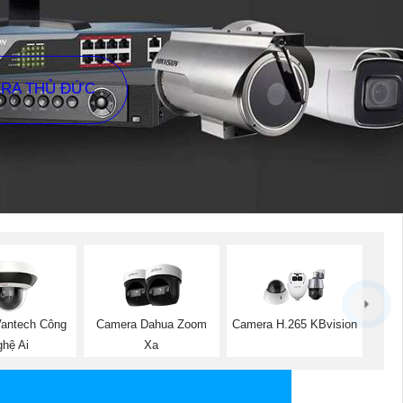
ERA THỦ ĐỨC
antech Công
Camera Dahua Zoom
Camera H.265 KBvision
hệ Ai
Xa