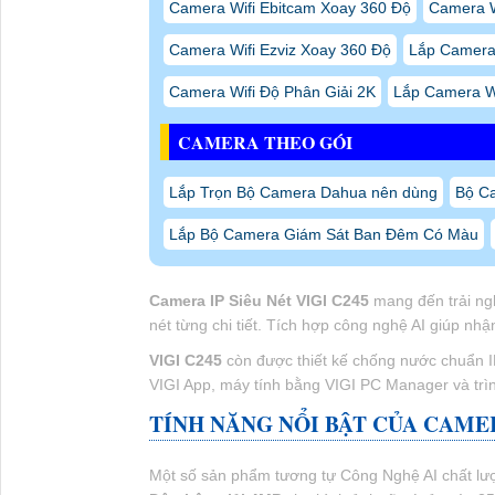
Camera Wifi Ebitcam Xoay 360 Độ
Camera W
Camera Wifi Ezviz Xoay 360 Độ
Lắp Camera 
Camera Wifi Độ Phân Giải 2K
Lắp Camera W
CAMERA THEO GÓI
Lắp Trọn Bộ Camera Dahua nên dùng
Bộ C
Lắp Bộ Camera Giám Sát Ban Đêm Có Màu
Camera IP Siêu Nét VIGI C245
mang đến trải ngh
nét từng chi tiết. Tích hợp công nghệ AI giúp nh
VIGI C245
còn được thiết kế chống nước chuẩn IP6
VIGI App, máy tính bằng VIGI PC Manager và trìn
TÍNH NĂNG NỔI BẬT CỦA CAMERA
Một số sản phẩm tương tự Công Nghệ AI chất lượ