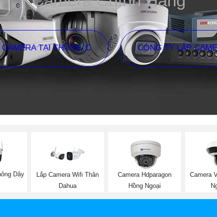
Camera Chính Hãng
P CAMERA TẠI THỦ ĐỨC
CÔNG TY LẮP CAM
hông Dây
Lắp Camera Wifi Thân
Camera Hdparagon
Camera V
Dahua
Hồng Ngoại
Ng