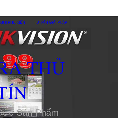
GHI PHỤ KIÊN
TƯ VẤN GIẢI PHÁP
RA THỦ
TÍN
 Đức Sản Phẩm