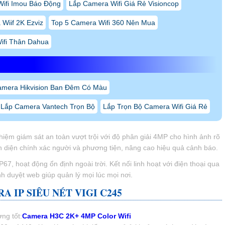
ifi Imou Báo Động
Lắp Camera Wifi Giá Rẻ Visioncop
Wiif 2K Ezviz
Top 5 Camera Wifi 360 Nên Mua
ifi Thân Dahua
amera Hikvision Ban Đêm Có Màu
Lắp Camera Vantech Trọn Bộ
Lắp Trọn Bộ Camera Wifi Giá Rẻ
iệm giám sát an toàn vượt trội với độ phân giải 4MP cho hình ảnh rõ
ận diện chính xác người và phương tiện, nâng cao hiệu quả cảnh báo.
7, hoạt động ổn định ngoài trời. Kết nối linh hoạt với điện thoại qua
h duyệt web giúp quản lý mọi lúc mọi nơi.
 IP SIÊU NÉT VIGI C245
ng tốt:
Camera H3C 2K+ 4MP Color Wifi