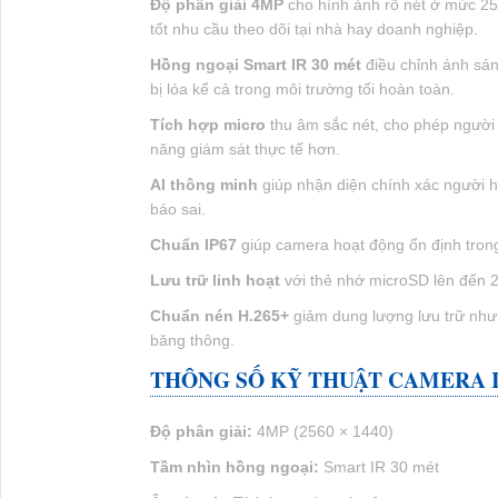
Độ phân giải 4MP
cho hình ảnh rõ nét ở mức 256
tốt nhu cầu theo dõi tại nhà hay doanh nghiệp.
Hồng ngoại Smart IR 30 mét
điều chỉnh ánh sán
bị lóa kể cả trong môi trường tối hoàn toàn.
Tích hợp micro
thu âm sắc nét, cho phép người
năng giám sát thực tế hơn.
AI thông minh
giúp nhận diện chính xác người h
báo sai.
Chuẩn IP67
giúp camera hoạt động ổn định trong 
Lưu trữ linh hoạt
với thẻ nhớ microSD lên đến 2
Chuẩn nén H.265+
giảm dung lượng lưu trữ nhưn
băng thông.
THÔNG SỐ KỸ THUẬT CAMERA IP
Độ phân giải:
4MP (2560 × 1440)
Tầm nhìn hồng ngoại:
Smart IR 30 mét