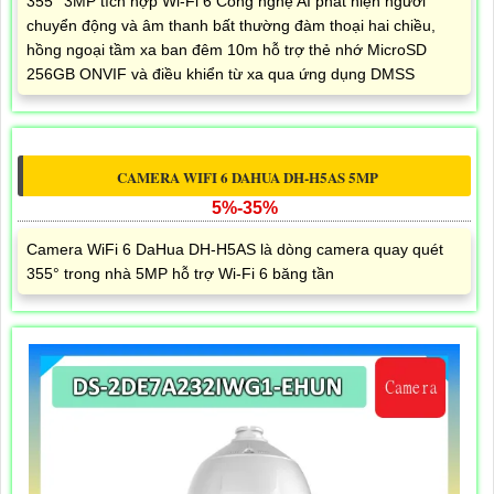
355° 3MP tích hợp Wi-Fi 6 Công nghệ AI phát hiện người
chuyển động và âm thanh bất thường đàm thoại hai chiều,
hồng ngoại tầm xa ban đêm 10m hỗ trợ thẻ nhớ MicroSD
256GB ONVIF và điều khiển từ xa qua ứng dụng DMSS
CAMERA WIFI 6 DAHUA DH-H5AS 5MP
5%-35%
Camera WiFi 6 DaHua DH-H5AS là dòng camera quay quét
355° trong nhà 5MP hỗ trợ Wi-Fi 6 băng tần