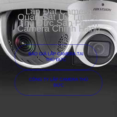
Lắp Đặt Camera
Quan Sát Uy Tín Tại
Thủ Đức Sản Phẩm
Camera Chính Hãng
BÁO GIÁ LẮP CAMERA TẠI
THỦ ĐỨC
CÔNG TY LẮP CAMERA THỦ
ĐỨC