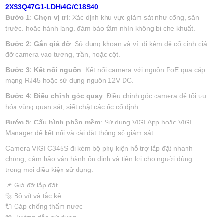
2XS3Q47G1-LDH/4G/C18S40
Bước 1: Chọn vị trí
: Xác định khu vực giám sát như cổng, sân
trước, hoặc hành lang, đảm bảo tầm nhìn không bị che khuất.
Bước 2: Gắn giá đỡ
: Sử dụng khoan và vít đi kèm để cố định giá
đỡ camera vào tường, trần, hoặc cột.
Bước 3: Kết nối nguồn
: Kết nối camera với nguồn PoE qua cáp
mạng RJ45 hoặc sử dụng nguồn 12V DC.
Bước 4: Điều chỉnh góc quay
: Điều chỉnh góc camera để tối ưu
hóa vùng quan sát, siết chặt các ốc cố định.
Bước 5: Cấu hình phần mềm
: Sử dụng VIGI App hoặc VIGI
Manager để kết nối và cài đặt thông số giám sát.
Camera VIGI C345S đi kèm bộ phụ kiện hỗ trợ lắp đặt nhanh
chóng, đảm bảo vận hành ổn định và tiện lợi cho người dùng
trong mọi điều kiện sử dụng.
📌 Giá đỡ lắp đặt
🔩 Bộ vít và tắc kê
🔌 Cáp chống thấm nước