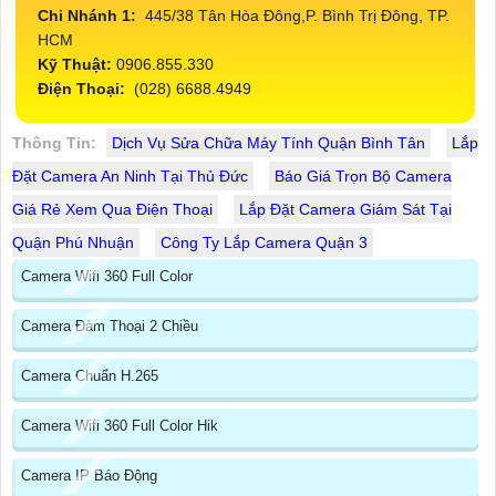
Chi Nhánh 1:
445/38 Tân Hòa Đông,P. Bình Trị Đông, TP.
HCM
Kỹ Thuật:
0906.855.330
Điện Thoại:
(028) 6688.4949
Thông Tin:
Dịch Vụ Sửa Chữa Máy Tính Quận Bình Tân
Lắp
Đặt Camera An Ninh Tại Thủ Đức
Báo Giá Trọn Bộ Camera
Giá Rẻ Xem Qua Điện Thoại
Lắp Đặt Camera Giám Sát Tại
Quận Phú Nhuận
Công Ty Lắp Camera Quận 3
Camera Wifi 360 Full Color
Camera Đàm Thoại 2 Chiều
Camera Chuẩn H.265
Camera Wifi 360 Full Color Hik
Camera IP Báo Động