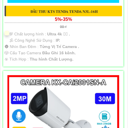
ĐẦU THU KTS TENDA TENDA N3L-16H
5%-35%
00 ₫
💯 Chất lượng hình :
Ultra 4k 👍🏾 .
🕉️ Công Nghệ Sử Dụng :
IP.
🌚 Nhìn Ban Đêm :
Từng Vị Trí Camera .
🎲 Cấu Tạo Camera
Đầu Ghi 16 kênh.
️☣️ Tích Hợp :
Thu hình Chất Lượng.