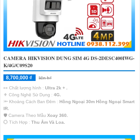
CAMERA HIKVISION DUNG SIM 4G DS-2DESC400IWG-
K/4G/C09S20
8,700,000 ₫
liên h₫
️👀 Chất lượng hình :
Ultra 2k + .
⚜️ Công Nghệ Sử Dụng :
4G.
🔦 Khoảng Cách Ban Đêm :
Hồng Ngoại 30m Hồng Ngoại Smart
IR.
🛡 Camera Theo Mẫu
Xoay 360.
️💮 Tích Hợp :
Thu Âm Và Loa.