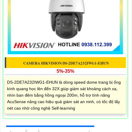
CAMERA HIKVISION DS-2DE7A232IWG1-EHUN
5%-35%
DS-2DE7A232IWG1-EHUN là dòng speed dome trang bị ống
kính quang học lên đến 32X giúp giám sát khoảng cách xa,
nhìn ban đêm bằng hồng ngoại 200m, hỗ trợ tính năng
AcuSense nâng cao hiệu quả giám sát an ninh, có tốc độ lấy
nét cao nhờ công nghệ Self-learning