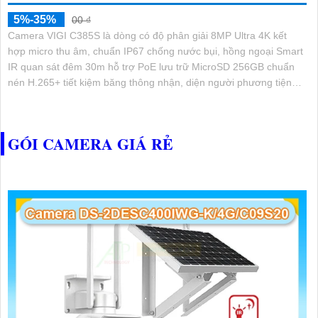
5%-35%
00 ₫
Camera VIGI C385S là dòng có độ phân giải 8MP Ultra 4K kết
hợp micro thu âm, chuẩn IP67 chống nước bụi, hồng ngoại Smart
IR quan sát đêm 30m hỗ trợ PoE lưu trữ MicroSD 256GB chuẩn
nén H.265+ tiết kiệm băng thông nhận, diện người phương tiện
xâm nhập hành vi bất thường quản lý qua VIGI App VIGI Manager
trình duyệt web giám sát sắc nét bền bỉ
GÓI CAMERA GIÁ RẺ