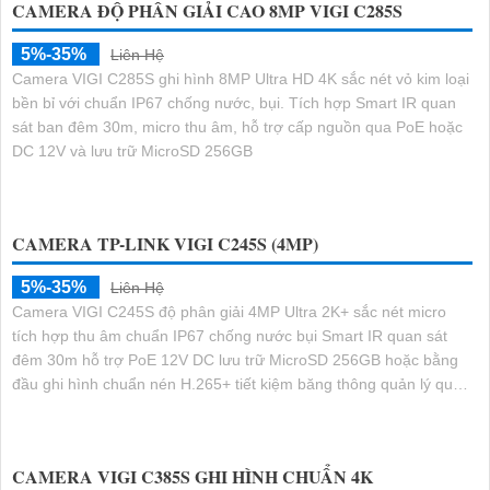
CAMERA ĐỘ PHÂN GIẢI CAO 8MP VIGI C285S
5%-35%
Liên Hệ
Camera VIGI C285S ghi hình 8MP Ultra HD 4K sắc nét vỏ kim loại
bền bỉ với chuẩn IP67 chống nước, bụi. Tích hợp Smart IR quan
sát ban đêm 30m, micro thu âm, hỗ trợ cấp nguồn qua PoE hoặc
DC 12V và lưu trữ MicroSD 256GB
CAMERA TP-LINK VIGI C245S (4MP)
5%-35%
Liên Hệ
Camera VIGI C245S độ phân giải 4MP Ultra 2K+ sắc nét micro
tích hợp thu âm chuẩn IP67 chống nước bụi Smart IR quan sát
đêm 30m hỗ trợ PoE 12V DC lưu trữ MicroSD 256GB hoặc bằng
đầu ghi hình chuẩn nén H.265+ tiết kiệm băng thông quản lý qua
VIGI App VIGI Manager trình duyệt web đảm bảo giám sát hiệu
quả bền bỉ
CAMERA VIGI C385S GHI HÌNH CHUẨN 4K