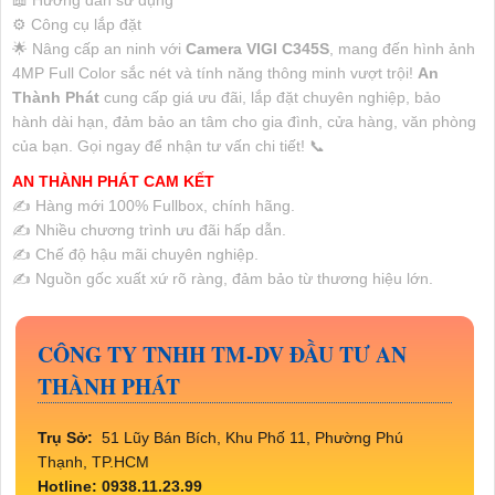
📖 Hướng dẫn sử dụng
⚙️ Công cụ lắp đặt
🌟 Nâng cấp an ninh với
Camera VIGI C345S
, mang đến hình ảnh
4MP Full Color sắc nét và tính năng thông minh vượt trội!
An
Thành Phát
cung cấp giá ưu đãi, lắp đặt chuyên nghiệp, bảo
hành dài hạn, đảm bảo an tâm cho gia đình, cửa hàng, văn phòng
của bạn. Gọi ngay để nhận tư vấn chi tiết! 📞
AN THÀNH PHÁT CAM KẾT
✍️ Hàng mới 100% Fullbox, chính hãng.
✍️ Nhiều chương trình ưu đãi hấp dẫn.
✍️ Chế độ hậu mãi chuyên nghiệp.
✍️ Nguồn gốc xuất xứ rõ ràng, đảm bảo từ thương hiệu lớn.
CÔNG TY TNHH TM-DV ĐẦU TƯ AN
THÀNH PHÁT
Trụ Sở:
51 Lũy Bán Bích, Khu Phố 11, Phường Phú
Thạnh, TP.HCM
Hotline: 0938.11.23.99