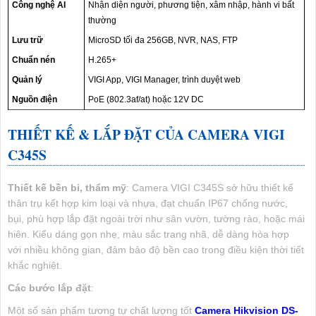
Công nghệ AI
Nhận diện người, phương tiện, xâm nhập, hành vi bất
thường
Lưu trữ
MicroSD tối đa 256GB, NVR, NAS, FTP
Chuẩn nén
H.265+
Quản lý
VIGI App, VIGI Manager, trình duyệt web
Nguồn điện
PoE (802.3af/at) hoặc 12V DC
THIẾT KẾ & LẮP ĐẶT CỦA CAMERA VIGI
C345S
Thiết kế bền bỉ, thẩm mỹ
: Camera VIGI C345S sở hữu thiết kế
thân trụ kết hợp kim loại và nhựa, đạt chuẩn IP67 chống nước,
bụi, phù hợp lắp đặt ngoài trời như sân vườn, tường rào, hoặc mái
hiên. Kiểu dáng gọn nhẹ, màu sắc trang nhã, dễ dàng hòa hợp
với nhiều không gian, đảm bảo độ bền cao trong điều kiện thời tiết
khắc nghiệt.
Các bước lắp đặt
:
Một số sản phẩm tương tự chất lượng tốt
Camera Hikvision DS-