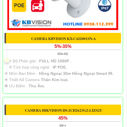
CAMERA KBVISION KX-CAI2001SN-A
5%-35%
liên hệ
️⚡ Độ Phân giải :
FULL HD 1080P .
®️ Tích hợp công nghệ :
IP POE.
❈ Nhìn Ban Đêm :
Hồng Ngoại 30m Hồng Ngoại Smart IR.
❄ Thiết Kế Camera
Thân Kim loại.
️✤ Ưu Điểm :
Thu Âm.
CAMERA HIKVISION DS-2CD2623G2-LIZS2U
45%
00 ₫