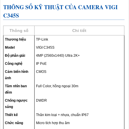
THÔNG SỐ KỸ THUẬT CỦA CAMERA VIGI
C345S
Thông số
Chi tiết
Thương hiệu
TP-Link
Model
VIGI C345S
Độ phân giải
4MP (2560x1440) Ultra 2K+
Công nghệ
IP PoE
Cảm biến hình
CMOS
ảnh
Tầm nhìn ban
Full Color, hồng ngoại 30m
đêm
Chống ngược
DWDR
sáng
Thiết kế
Thân kim loại + nhựa, chuẩn IP67
Chức năng
Micro tích hợp thu âm