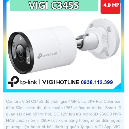
Camera VIGI C345S độ phân giải 4MP Ultra 2K+ Full Color ban
đêm 30m micro thu âm chuẩn IP67 chống nước bụi Smart IR
quan sát đêm hỗ trợ PoE DC 12V lưu trữ MicroSD 256GB NVR
NAS chuẩn nén H.265+ tiết kiệm băng thông nhận diện người
phương tiện hành vi bất thường quản lý qua VIGI App VIGI