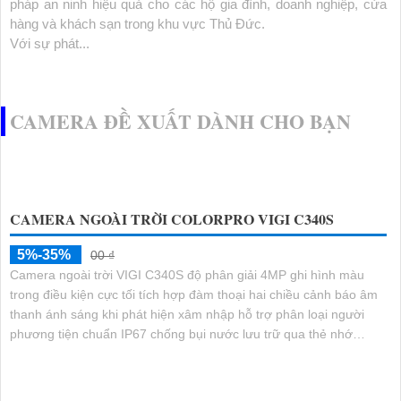
pháp an ninh hiệu quả cho các hộ gia đình, doanh nghiệp, cửa
hàng và khách sạn trong khu vực Thủ Đức.
Với sự phát...
CAMERA ĐỀ XUẤT DÀNH CHO BẠN
CAMERA NGOÀI TRỜI COLORPRO VIGI C340S
5%-35%
00 ₫
Camera ngoài trời VIGI C340S độ phân giải 4MP ghi hình màu
trong điều kiện cực tối tích hợp đàm thoại hai chiều cảnh báo âm
thanh ánh sáng khi phát hiện xâm nhập hỗ trợ phân loại người
phương tiện chuẩn IP67 chống bụi nước lưu trữ qua thẻ nhớ
256GB hoặc NVR quản lý bằng VIGI App