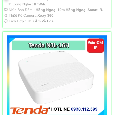
⚛️ Công Nghệ :
IP Wifi.
💥 Nhìn Ban Đêm :
Hồng Ngoại 10m Hồng Ngoại Smart IR.
🎨 Thiết Kế Camera
Xoay 360.
️💮 Tích Hợp :
Thu Âm Và Loa.