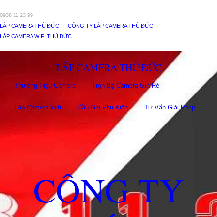
0938 11 23 99
LẮP CAMERA THỦ ĐỨC
CÔNG TY LẮP CAMERA THỦ ĐỨC
LẮP CAMERA WIFI THỦ ĐỨC
LẮP CAMERA THỦ ĐỨC
Thương Hiệu Camera
Trọn Bộ Camera Giá Rẻ
Lắp Camera Wifi
Đầu Ghi Phụ Kiên
Tư Vấn Giải Pháp
CÔNG TY