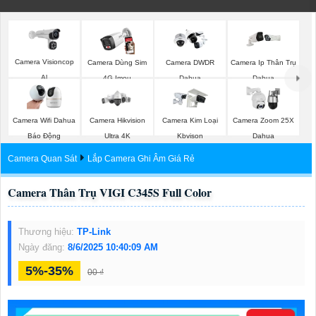
Camera Visioncop
Camera Dùng Sim
Camera DWDR
Camera Ip Thân Trụ
Al
4G Imou
Dahua
Dahua
Camera Wifi Dahua
Camera Hikvision
Camera Kim Loại
Camera Zoom 25X
Báo Động
Ultra 4K
Kbvison
Dahua
Camera Quan Sát
Lắp Camera Ghi Âm Giá Rẻ
Camera Thân Trụ VIGI C345S Full Color
Thương hiệu:
TP-Link
Ngày đăng:
8/6/2025 10:40:09 AM
5%-35%
00 ₫