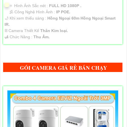
🔅 Hình Ảnh Sắc nét :
FULL HD 1080P .
🕉️ Công Nghệ Hình Ảnh :
IP POE.
🌙 Khi xem thiếu sáng :
Hồng Ngoại 60m Hồng Ngoại Smart
IR.
⛓ Camera Thiết Kế
Thân Kim loại.
️🛃 Chức Năng :
Thu Âm.
GÓI CAMERA GIÁ RẺ BÁN CHẠY