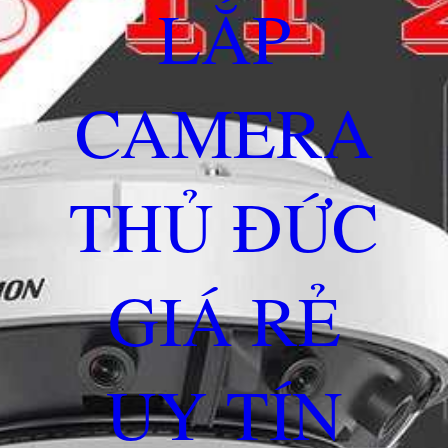
LẮP
CAMERA
THỦ ĐỨC
GIÁ RẺ
UY TÍN