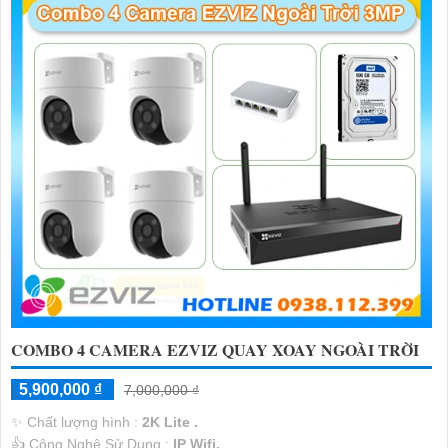
COMBO 4 CAMERA EZVIZ QUAY XOAY NGOÀI TRỜI
5,900,000 ₫
7,000,000 ₫
✨ Chất lượng hình :
2K Lite .
👍 Công Nghệ Sử Dụng :
IP Wifi.