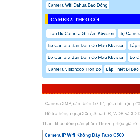
Camera Wifi Dahua Báo Động
CAMERA THEO GÓI
Trọn Bộ Camera Ghi Âm Kbvision
Bộ Camer
Bộ Camera Ban Đêm Có Màu Kbvision
Lắp 
Bộ Camera Ban Đêm Có Màu Kbvision
Bộ C
Camera Visioncop Trọn Bộ
Lắp Thiết Bị Bảo
VÀI NÉT VỀ CAMERA VIGI C430I
- Camera 3MP, cảm biến 1/2.8”, góc nhìn rộng đến 
- Hỗ trợ hồng ngoại 30m, Smart IR, WDR và 3D 
Tham khảo dòng sản phẩm Thương Hiệu giá rẻ:
Camera IP Wifi Không Dây Tapo C500