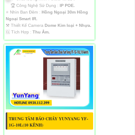
🏆 Công Nghệ Sử Dụng :
IP POE.
⭐ Nhìn Ban Đêm :
Hồng Ngoại 30m Hồng
Ngoại Smart IR.
⚒ Thiết Kế Camera
Dome Kim loại + Nhựa.
️🆑 Tích Hợp :
Thu Âm.
TRUNG TÂM BÁO CHÁY YUNYANG YF-
1G-10L(10 KÊNH)