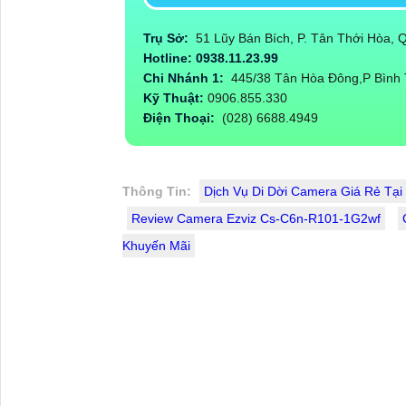
Trụ Sở:
51 Lũy Bán Bích, P. Tân Thới Hòa,
Hotline: 0938.11.23.99
Chi Nhánh 1:
445/38 Tân Hòa Đông,P Bình 
Kỹ Thuật:
0906.855.330
Điện Thoại:
(028) 6688.4949
Thông Tin:
Dịch Vụ Di Dời Camera Giá Rẻ Tạ
Review Camera Ezviz Cs-C6n-R101-1G2wf
Khuyến Mãi