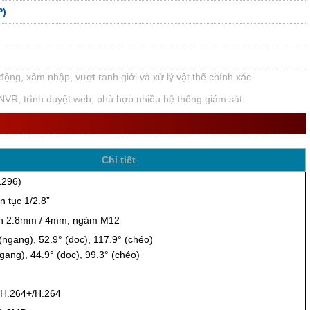
P)
động, xâm nhập, vượt ranh giới và xử lý vật thể chính xác.
 NVR, trình duyệt web, phù hợp nhiều hệ thống giám sát.
I
Chi tiết
1296)
 tục 1/2.8”
ịnh 2.8mm / 4mm, ngàm M12
ngang), 52.9° (dọc), 117.9° (chéo)
ang), 44.9° (dọc), 99.3° (chéo)
/H.264+/H.264