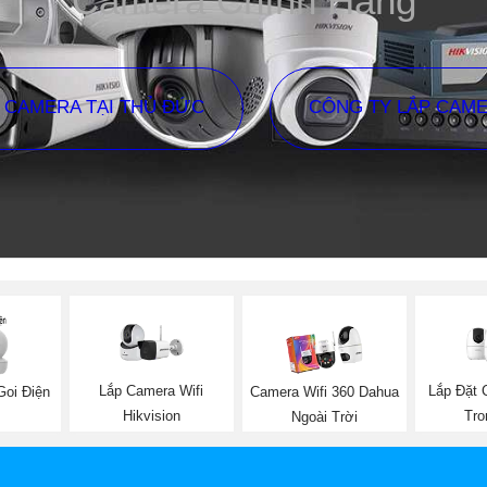
Camera Chính Hãng
P CAMERA TẠI THỦ ĐỨC
CÔNG TY LẮP CAM
Lắp Camera Wifi
Lắp Đặt 
Goi Điện
Camera Wifi 360 Dahua
Hikvision
Tro
Ngoài Trời