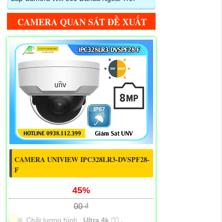
CAMERA QUAN SÁT ĐỀ XUẤT
CAMERA UNIVIEW IPC328LR3-DVSPF28-
F
45%
00 ₫
🔆 Chất lượng hình :
Ultra 4k 👍🏾 .