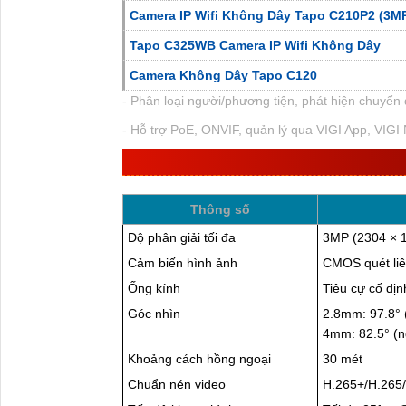
Camera IP Wifi Không Dây Tapo C210P2 (3M
Tapo C325WB Camera IP Wifi Không Dây
Camera Không Dây Tapo C120
- Phân loại người/phương tiện, phát hiện chuyển 
- Hỗ trợ PoE, ONVIF, quản lý qua VIGI App, VIGI
THÔNG SỐ KỸ THUẬT VIGI C430
Thông số
Độ phân giải tối đa
3MP (2304 × 
Cảm biến hình ảnh
CMOS quét liên
Ống kính
Tiêu cự cố đ
Góc nhìn
2.8mm: 97.8° (
4mm: 82.5° (ng
Khoảng cách hồng ngoại
30 mét
Chuẩn nén video
H.265+/H.265