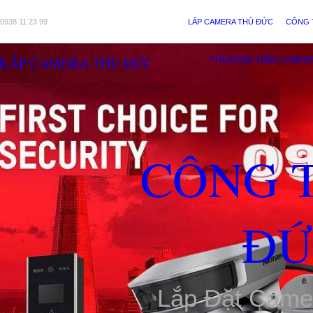
0938 11 23 99
LẮP CAMERA THỦ ĐỨC
CÔNG 
LẮP CAMERA THỦ ĐỨC
THƯƠNG HIỆU CAME
CÔNG 
ĐỨ
Lắp Đặt Came