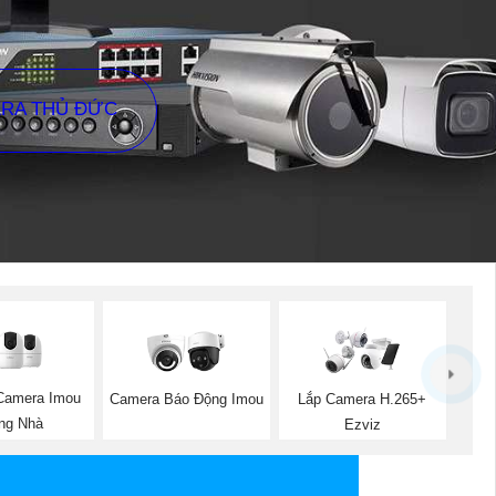
ERA THỦ ĐỨC
Camera Imou
Camera Báo Động Imou
Lắp Camera H.265+
ng Nhà
Ezviz