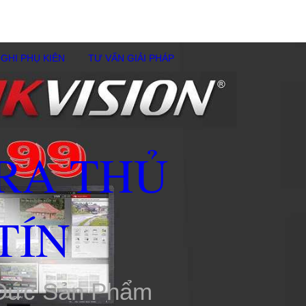
GHI PHỤ KIÊN
TƯ VẤN GIẢI PHÁP
RA THỦ
TÍN
 Đức Sản Phẩm