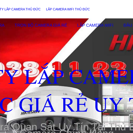
TY LẮP CAMERA THỦ ĐỨC
LẮP CAMERA WIFI THỦ ĐỨC
RA
TRỌN BỘ CAMERA GIÁ RẺ
LẮP CAMERA WIFI
ĐẦU 
TY LẮP CAME
C GIÁ RẺ UY 
ra Quan Sát Uy Tín Tại Thủ