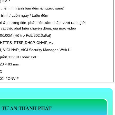
 @ 3MP
i thiện hình ảnh ban đêm & ngược sáng)
 trình / Luôn ngày / Luôn đêm
i & phương tiện, phát hiện xâm nhập, vượt ranh giới,
bỏ vật thể, phát hiện chuyển động, giả mạo video
0/100M (Hỗ trợ PoE 802.3af/at)
HTTPS, RTSP, DHCP, ONVIF, v.v.
, VIGI NVR, VIGI Security Manager, Web UI
Nguồn 12V DC hoặc PoE
123 × 83 mm
°C
CCI / ONVIF
U TƯ AN THÀNH PHÁT