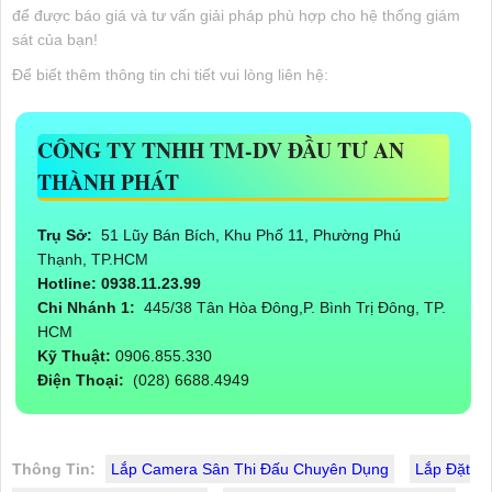
để được báo giá và tư vấn giải pháp phù hợp cho hệ thống giám
sát của bạn!
Để biết thêm thông tin chi tiết vui lòng liên hệ:
CÔNG TY TNHH TM-DV ĐẦU TƯ AN
THÀNH PHÁT
Trụ Sở:
51 Lũy Bán Bích, Khu Phố 11, Phường Phú
Thạnh, TP.HCM
Hotline: 0938.11.23.99
Chi Nhánh 1:
445/38 Tân Hòa Đông,P. Bình Trị Đông, TP.
HCM
Kỹ Thuật:
0906.855.330
Điện Thoại:
(028) 6688.4949
Thông Tin:
Lắp Camera Sân Thi Đấu Chuyên Dụng
Lắp Đặt