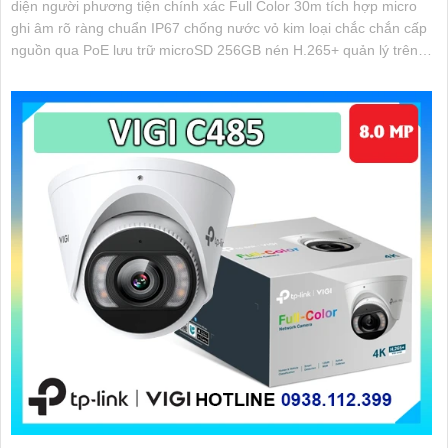
diện người phương tiện chính xác Full Color 30m tích hợp micro
ghi âm rõ ràng chuẩn IP67 chống nước vỏ kim loại chắc chắn cấp
nguồn qua PoE lưu trữ microSD 256GB nén H.265+ quản lý trên
VIGI App