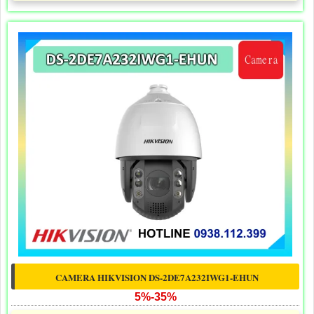
CAMERA HIKVISION DS-2DE7A232IWG1-EHUN
5%-35%