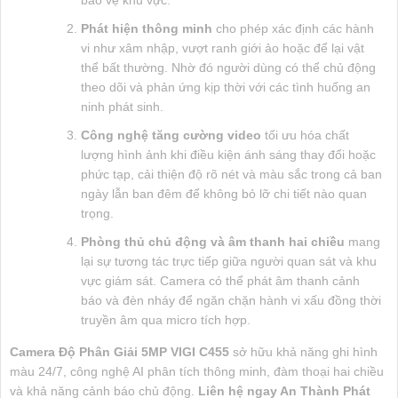
bảo vệ khu vực.
Phát hiện thông minh
cho phép xác định các hành
vi như xâm nhập, vượt ranh giới ảo hoặc để lại vật
thể bất thường. Nhờ đó người dùng có thể chủ động
theo dõi và phản ứng kịp thời với các tình huống an
ninh phát sinh.
Công nghệ tăng cường video
tối ưu hóa chất
lượng hình ảnh khi điều kiện ánh sáng thay đổi hoặc
phức tạp, cải thiện độ rõ nét và màu sắc trong cả ban
ngày lẫn ban đêm để không bỏ lỡ chi tiết nào quan
trọng.
Phòng thủ chủ động và âm thanh hai chiều
mang
lại sự tương tác trực tiếp giữa người quan sát và khu
vực giám sát. Camera có thể phát âm thanh cảnh
báo và đèn nháy để ngăn chặn hành vi xấu đồng thời
truyền âm qua micro tích hợp.
Camera Độ Phân Giải 5MP VIGI C455
sở hữu khả năng ghi hình
màu 24/7, công nghệ AI phân tích thông minh, đàm thoại hai chiều
và khả năng cảnh báo chủ động.
Liên hệ ngay An Thành Phát