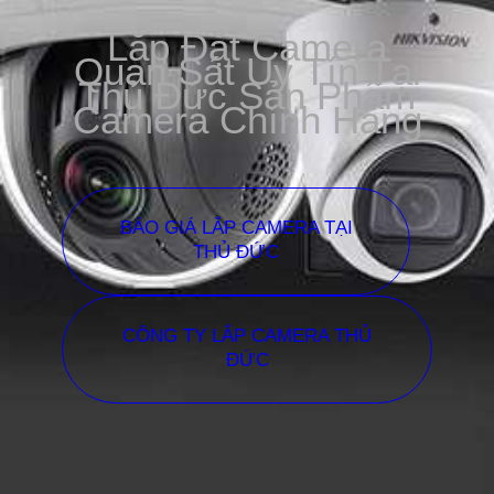
Lắp Đặt Camera
Quan Sát Uy Tín Tại
Thủ Đức Sản Phẩm
Camera Chính Hãng
BÁO GIÁ LẮP CAMERA TẠI
THỦ ĐỨC
CÔNG TY LẮP CAMERA THỦ
ĐỨC