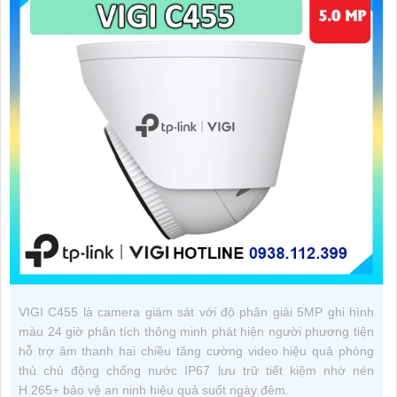
VIGI C455 là camera giám sát với độ phân giải 5MP ghi hình
màu 24 giờ phân tích thông minh phát hiện người phương tiện
hỗ trợ âm thanh hai chiều tăng cường video hiệu quả phòng
thủ chủ động chống nước IP67 lưu trữ tiết kiệm nhờ nén
H.265+ bảo vệ an ninh hiệu quả suốt ngày đêm.