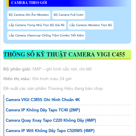
CAMERA THEO GÓI
Bộ Camera Ghi Âm Hikvision
Bộ Camera Full Color
Lắp Camera Trong Nhà Trọn Bộ Giá Rẻ
Lắp Camera Hikvision Trọn Bộ
Lắp Camera Visioncop Chống Trộm Combo Tiết Kiệm
THÔNG SỐ KỸ THUẬT CAMERA VIGI C455
Độ phân giải:
5MP – ghi hình sắc nét, chi tiết
Hiển thị màu:
Ghi hình màu 24 giờ
Đề xuất các sản phẩm Thương Hiệu đang bán chạy
Camera VIGI C385S Ghi Hình Chuẩn 4K
Camera IP Không Dây Tapo TC40 (2MP)
Camera Quay Xoay Tapo C220 Không Dây (4MP)
Camera IP Wifi Không Dây Tapo C520WS (4MP)