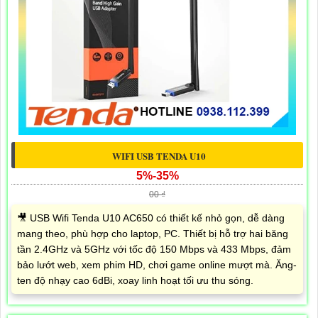
WIFI USB TENDA U10
5%-35%
00 ₫
🎥 USB Wifi Tenda U10 AC650 có thiết kế nhỏ gọn, dễ dàng
mang theo, phù hợp cho laptop, PC. Thiết bị hỗ trợ hai băng
tần 2.4GHz và 5GHz với tốc độ 150 Mbps và 433 Mbps, đảm
bảo lướt web, xem phim HD, chơi game online mượt mà. Ăng-
ten độ nhạy cao 6dBi, xoay linh hoạt tối ưu thu sóng.