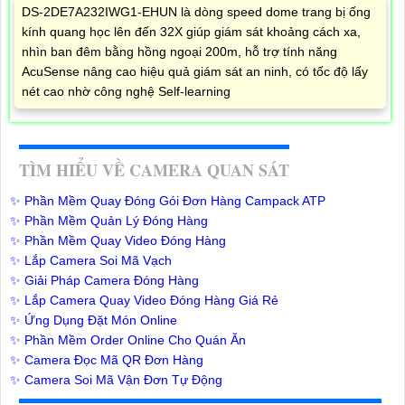
DS-2DE7A232IWG1-EHUN là dòng speed dome trang bị ống
kính quang học lên đến 32X giúp giám sát khoảng cách xa,
nhìn ban đêm bằng hồng ngoại 200m, hỗ trợ tính năng
AcuSense nâng cao hiệu quả giám sát an ninh, có tốc độ lấy
nét cao nhờ công nghệ Self-learning
TÌM HIỂU VỀ CAMERA QUAN SÁT
✨ Phần Mềm Quay Đóng Gói Đơn Hàng Campack ATP
✨ Phần Mềm Quản Lý Đóng Hàng
✨ Phần Mềm Quay Video Đóng Hàng
✨ Lắp Camera Soi Mã Vạch
✨ Giải Pháp Camera Đóng Hàng
✨ Lắp Camera Quay Video Đóng Hàng Giá Rẻ
✨ Ứng Dụng Đặt Món Online
✨ Phần Mềm Order Online Cho Quán Ăn
✨ Camera Đọc Mã QR Đơn Hàng
✨ Camera Soi Mã Vận Đơn Tự Động