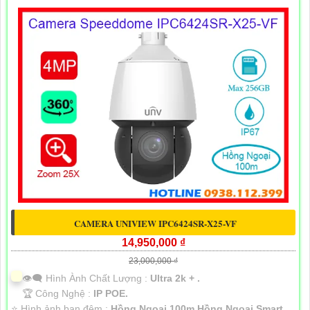
CAMERA UNIVIEW IPC6424SR-X25-VF
14,950,000 ₫
23,000,000 ₫
👁️‍🗨 Hình Ành Chất Lượng :
Ultra 2k + .
🏆 Công Nghệ :
IP POE.
⭐ Hình ảnh ban đêm :
Hồng Ngoại 100m Hồng Ngoại Smart