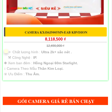
CAMERA KX-DAI5005MN-EAB KBVISION
8,118,500 ₫
12,490,000 ₫
🔅 Chất lượng hình :
Ultra 2k+ sắc nét .
⚒ Công Nghệ :
IP.
❃ Xem ban đêm :
Hồng Ngoại 60m Starlight.
↕️ Camera Theo Mẫu
Thân Kim Loại.
️☣️ Ưu Điểm :
Thu Âm.
GÓI CAMERA GIÁ RẺ BÁN CHẠY