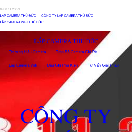
0938 11 23 99
LẮP CAMERA THỦ ĐỨC
CÔNG TY LẮP CAMERA THỦ ĐỨC
LẮP CAMERA WIFI THỦ ĐỨC
LẮP CAMERA THỦ ĐỨC
Thương Hiệu Camera
Trọn Bộ Camera Giá Rẻ
Lắp Camera Wifi
Đầu Ghi Phụ Kiên
Tư Vấn Giải Pháp
CÔNG TY