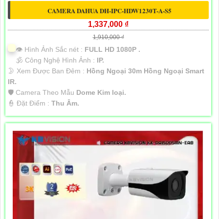
CAMERA DAHUA DH-IPC-HDW1230T-A-S5
1,337,000 ₫
1,910,000 ₫
👁 Hình Ảnh Sắc nét :
FULL HD 1080P .
🕉️ Công Nghệ Hình Ảnh :
IP.
🌛 Xem Được Ban Đêm :
Hồng Ngoại 30m Hồng Ngoại Smart
IR.
🛡 Camera Theo Mẫu
Dome Kim loại.
️👮 Đặt Điểm :
Thu Âm.