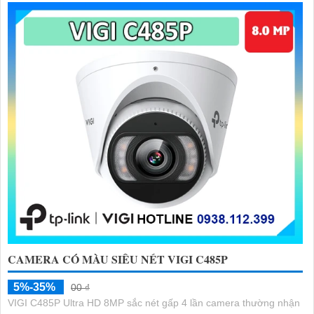
CAMERA CÓ MÀU SIÊU NÉT VIGI C485P
5%-35%
00 ₫
VIGI C485P Ultra HD 8MP sắc nét gấp 4 lần camera thường nhận