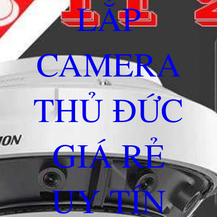
LẮP
CAMERA
THỦ ĐỨC
GIÁ RẺ
UY TÍN