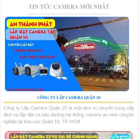
TIN TỨC CAMERA MỚI NHẤT
CÔNG TY LẮP CAMERA QUẬN 10
Công ty Lắp Camera Quận 10 là một đơn vị chuyên cung cấp
dịch vụ lắp đặt và bảo dưỡng hệ thống camera an ninh chuyên
nghiệp tại khu vực Quận 10, TP. HCM