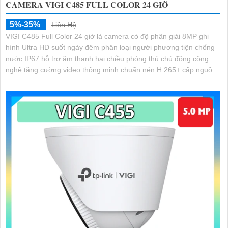
CAMERA VIGI C485 FULL COLOR 24 GIỜ
5%-35%
Liên Hệ
VIGI C485 Full Color 24 giờ là camera có độ phân giải 8MP ghi
hình Ultra HD suốt ngày đêm phân loại người phương tiện chống
nước IP67 hỗ trợ âm thanh hai chiều phòng thủ chủ động công
nghệ tăng cường video thông minh chuẩn nén H.265+ cấp nguồn
linh hoạt qua PoE hoặc DC 12V