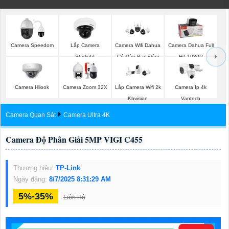
Camera Speedom
Lắp Camera
Camera Wifi Dahua
Camera Dahua Full
Starlight
Có Màu Ban Đêm
Hd 1080P
Camera Hilook
Camera Zoom 32X
Lắp Camera Wifi 2k
Camera Ip 4k
Kbvision
Vantech
Camera Quan Sát
Camera Ultra 4K
Camera Độ Phân Giải 5MP VIGI C455
Thương hiệu:
TP-Link
Ngày đăng:
8/7/2025 8:31:29 AM
5%-35%
Liên Hệ