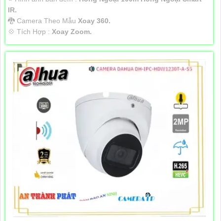
IR.
🐉️ Camera Theo Mẫu
Xoay 360.
️💠 Tích Hợp :
Xoay Zoom.