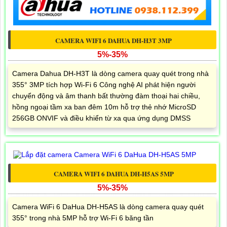
CAMERA WIFI 6 DAHUA DH-H3T 3MP
5%-35%
Camera Dahua DH-H3T là dòng camera quay quét trong nhà
355° 3MP tích hợp Wi-Fi 6 Công nghệ AI phát hiện người
chuyển động và âm thanh bất thường đàm thoại hai chiều,
hồng ngoại tầm xa ban đêm 10m hỗ trợ thẻ nhớ MicroSD
256GB ONVIF và điều khiển từ xa qua ứng dụng DMSS
CAMERA WIFI 6 DAHUA DH-H5AS 5MP
5%-35%
Camera WiFi 6 DaHua DH-H5AS là dòng camera quay quét
355° trong nhà 5MP hỗ trợ Wi-Fi 6 băng tần