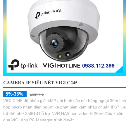
CAMERA IP SIÊU NÉT VIGI C245
5%-35%
Liên Hệ
VIGI C245 độ phân giải 4MP ghi hình sắc nét hồng ngoại 30m tích
hợp micro nhận diện người xe phát hiện xâm nhập chuẩn IP67 lưu
trữ thẻ nhớ 256GB hỗ trợ NVR NAS nén video H.265+ điều khiển
qua VIGI App PC Manager trình duyệt