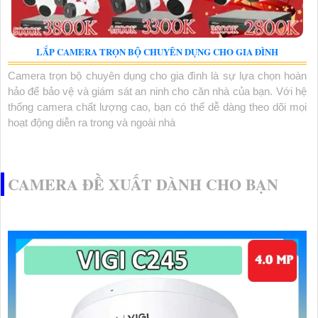
LẮP CAMERA TRỌN BỘ CHUYÊN DỤNG CHO GIA ĐÌNH
Camera trọn bộ chuyên dụng cho gia đình là sự lựa chọn hoàn
hảo để bảo vệ và giám sát an ninh cho căn nhà của bạn. Với hệ
thống camera chất lượng cao, bạn có thể dễ dàng theo dõi mọi
hoạt động diễn ra trong và ngoài nhà
CAMERA ĐỀ XUẤT DÀNH CHO BẠN