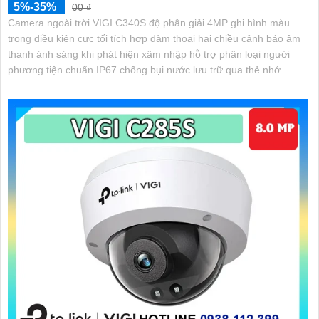
5%-35%
00 ₫
Camera ngoài trời VIGI C340S độ phân giải 4MP ghi hình màu
trong điều kiện cực tối tích hợp đàm thoại hai chiều cảnh báo âm
thanh ánh sáng khi phát hiện xâm nhập hỗ trợ phân loại người
phương tiện chuẩn IP67 chống bụi nước lưu trữ qua thẻ nhớ
256GB hoặc NVR quản lý bằng VIGI App