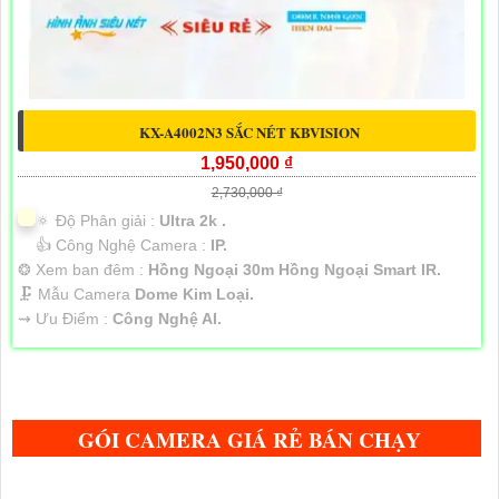
KX-A4002N3 SẮC NÉT KBVISION
1,950,000 ₫
2,730,000 ₫
🔅 Độ Phân giải :
Ultra 2k .
👍 Công Nghệ Camera :
IP.
❂ Xem ban đêm :
Hồng Ngoại 30m Hồng Ngoại Smart IR.
🗜️ Mẫu Camera
Dome Kim Loại.
️⇝ Ưu Điểm :
Công Nghệ AI.
GÓI CAMERA GIÁ RẺ BÁN CHẠY