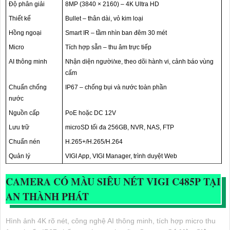
Độ phân giải
8MP (3840 × 2160) – 4K Ultra HD
Thiết kế
Bullet – thân dài, vỏ kim loại
Hồng ngoại
Smart IR – tầm nhìn ban đêm 30 mét
Micro
Tích hợp sẵn – thu âm trực tiếp
AI thông minh
Nhận diện người/xe, theo dõi hành vi, cảnh báo vùng
cấm
Chuẩn chống
IP67 – chống bụi và nước toàn phần
nước
Nguồn cấp
PoE hoặc DC 12V
Lưu trữ
microSD tối đa 256GB, NVR, NAS, FTP
Chuẩn nén
H.265+/H.265/H.264
Quản lý
VIGI App, VIGI Manager, trình duyệt Web
CAMERA CÓ MÀU SIÊU NÉT VIGI C485P TẠI
AN THÀNH PHÁT
Hình ảnh 4K rõ nét, công nghệ AI thông minh, tích hợp micro thu