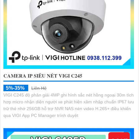
CAMERA IP SIÊU NÉT VIGI C245
5%-35%
Liên Hệ
VIGI C245 độ phân giải 4MP ghi hình sắc nét hồng ngoại 30m tích
hợp micro nhận diện người xe phát hiện xâm nhập chuẩn IP67 lưu
trữ thẻ nhớ 256GB hỗ trợ NVR NAS nén video H.265+ điều khiển
qua VIGI App PC Manager trình duyệt