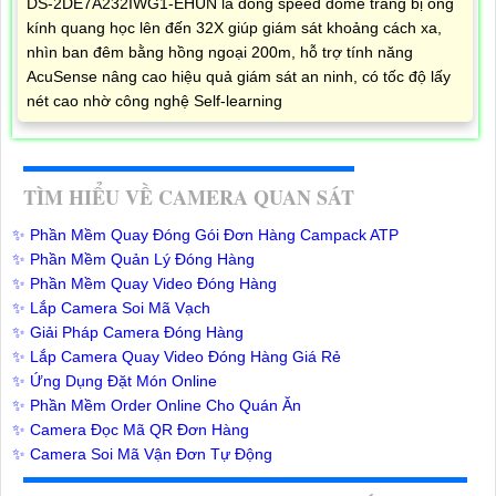
DS-2DE7A232IWG1-EHUN là dòng speed dome trang bị ống
kính quang học lên đến 32X giúp giám sát khoảng cách xa,
nhìn ban đêm bằng hồng ngoại 200m, hỗ trợ tính năng
AcuSense nâng cao hiệu quả giám sát an ninh, có tốc độ lấy
nét cao nhờ công nghệ Self-learning
TÌM HIỂU VỀ CAMERA QUAN SÁT
✨ Phần Mềm Quay Đóng Gói Đơn Hàng Campack ATP
✨ Phần Mềm Quản Lý Đóng Hàng
✨ Phần Mềm Quay Video Đóng Hàng
✨ Lắp Camera Soi Mã Vạch
✨ Giải Pháp Camera Đóng Hàng
✨ Lắp Camera Quay Video Đóng Hàng Giá Rẻ
✨ Ứng Dụng Đặt Món Online
✨ Phần Mềm Order Online Cho Quán Ăn
✨ Camera Đọc Mã QR Đơn Hàng
✨ Camera Soi Mã Vận Đơn Tự Động