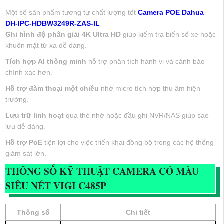
Một số sản phẩm tương tự chất lượng tốt
Camera POE Dahua
DH-IPC-HDBW3249R-ZAS-IL
Ghi hình độ phân giải 4K Ultra HD
giúp kiểm tra biển số xe hoặc
khuôn mặt từ xa dễ dàng.
Tích hợp AI thông minh
hỗ trợ phân tích hành vi và cảnh báo
chính xác hơn.
Hỗ trợ đàm thoại một chiều
nhờ micro tích hợp thu âm hiện
trường.
Lưu trữ linh hoạt
qua thẻ nhớ hoặc đầu ghi NVR/NAS giúp sao
lưu dễ dàng.
Hỗ trợ PoE
tiện lợi cho việc triển khai đồng bộ trong các hệ thống
giám sát lớn.
THÔNG SỐ KỸ THUẬT CAMERA CÓ MÀU
SIÊU NÉT VIGI C485P
Thông số
Chi tiết