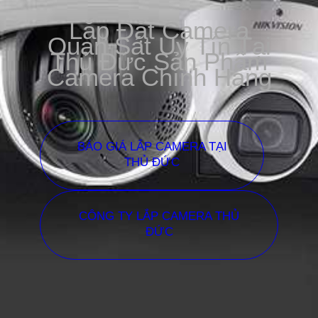
Lắp Đặt Camera
Quan Sát Uy Tín Tại
Thủ Đức Sản Phẩm
Camera Chính Hãng
BÁO GIÁ LẮP CAMERA TẠI
THỦ ĐỨC
CÔNG TY LẮP CAMERA THỦ
ĐỨC