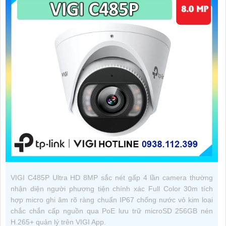
VIGI C485P Ultra HD 8MP sắc nét gấp 4 lần camera thường
nhận diện người phương tiện chính xác Full Color 30m tích
hợp micro ghi âm rõ ràng chuẩn IP67 chống nước vỏ kim loại
chắc chắn cấp nguồn qua PoE lưu trữ microSD 256GB nén
H.265+ quản lý trên VIGI App.