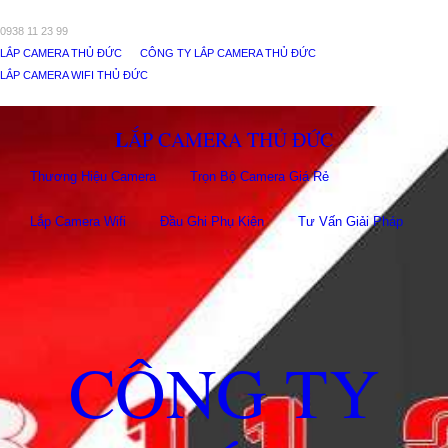
0938 11 23 99
LẮP CAMERA THỦ ĐỨC
CÔNG TY LẮP CAMERA THỦ ĐỨC
LẮP CAMERA WIFI THỦ ĐỨC
LẮP CAMERA THỦ ĐỨC
Thương Hiệu Camera
Trọn Bộ Camera Giá Rẻ
Lắp Camera Wifi
Đầu Ghi Phụ Kiên
Tư Vấn Giải Pháp
CÔNG TY