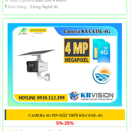
💢 Mẫu Camera
Đầu Ghi 4 kênh.
️🎙 Khả Năng :
Công Nghệ AI.
CAMERA 4G PIN MẶT TRỜI KX-C43SL-4G
5%-35%