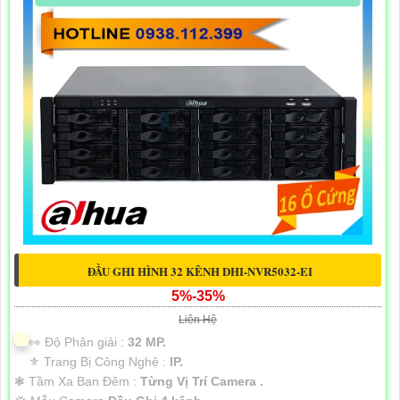
ĐẦU GHI HÌNH 32 KÊNH DHI-NVR5032-EI
5%-35%
Liên Hệ
️👀 Độ Phân giải :
32 MP.
⚜️ Trang Bị Công Nghệ :
IP.
❃ Tầm Xa Ban Đêm :
Từng Vị Trí Camera .