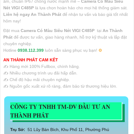
âm, chuẩn IP67 chống nước mạnh mẽ –
Camera Có Màu Siêu
Nét VIGI C485P
là lựa chọn hoàn hảo cho mọi hệ thống giám sát.
Liên hệ ngay An Thành Phát
để nhận tư vấn và báo giá tốt nhất
hôm nay!
Đặt mua
Camera Có Màu Siêu Nét VIGI C485P
tại
An Thành
Phát
để được tư vấn, giao hàng nhanh, hỗ trợ kỹ thuật và lắp đặt
chuyên nghiệp.
Hotline
0938.112.399
luôn sẵn sàng phục vụ bạn!
⚙️
AN THÀNH PHÁT CAM KẾT
✍️ Hàng mới 100% Fullbox, chính hãng.
✍️ Nhiều chương trình ưu đãi hấp dẫn.
✍️ Chế độ hậu mãi chuyên nghiệp.
✍️ Nguồn gốc xuất xứ rõ ràng, đảm bảo từ thương hiệu lớn.
CÔNG TY TNHH TM-DV ĐẦU TƯ AN
THÀNH PHÁT
Trụ Sở:
51 Lũy Bán Bích, Khu Phố 11, Phường Phú