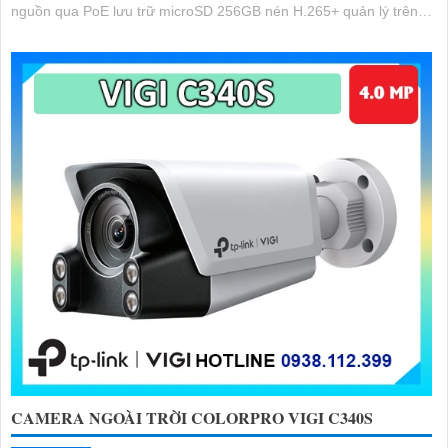
nguồn qua PoE lưu trữ microSD 256GB nén H.265+ quản lý trên
VIGI App
CAMERA NGOÀI TRỜI COLORPRO VIGI C340S