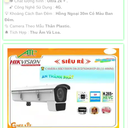
👁 Chất lượng hình :
Ultra 2k + .
🌠 Công Nghệ Sử Dụng :
4G.
💡 Khoảng Cách Ban Đêm :
Hồng Ngoại 30m Có Màu Ban
Ðêm.
🔩 Camera Theo Mẫu
Thân Plastic.
️🔔 Tích Hợp :
Thu Âm Và Loa.