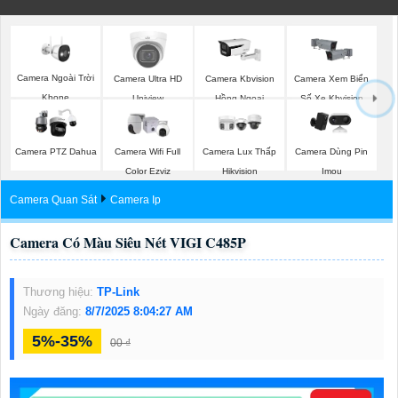
Camera Ngoài Trời
Camera Ultra HD
Camera Kbvision
Camera Xem Biển
Kbone
Uniview
Hồng Ngoại
Số Xe Kbvision
Camera PTZ Dahua
Camera Wifi Full
Camera Lux Thấp
Camera Dùng Pin
Color Ezviz
Hikvision
Imou
Camera Quan Sát
Camera Ip
Camera Có Màu Siêu Nét VIGI C485P
Thương hiệu:
TP-Link
Ngày đăng:
8/7/2025 8:04:27 AM
5%-35%
00 ₫