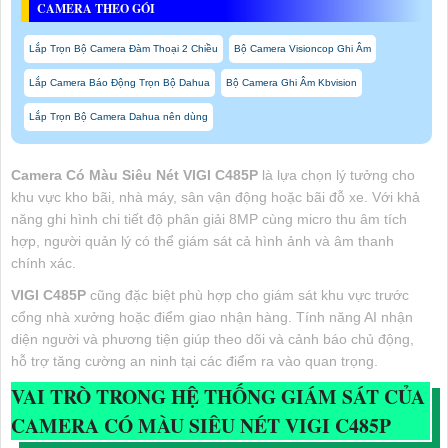
CAMERA THEO GÓI
Lắp Trọn Bộ Camera Đàm Thoại 2 Chiều
Bộ Camera Visioncop Ghi Âm
Lắp Camera Báo Động Trọn Bộ Dahua
Bộ Camera Ghi Âm Kbvision
Lắp Trọn Bộ Camera Dahua nên dùng
Camera Có Màu Siêu Nét VIGI C485P
là lựa chọn lý tưởng cho
khu vực kho bãi, nhà máy, sân vận động hoặc bãi đỗ xe. Với khả
năng ghi hình chi tiết độ phân giải 8MP cùng micro thu âm tích
hợp, người quản lý có thể giám sát cả hình ảnh và âm thanh
chính xác.
VIGI C485P
cũng đặc biệt phù hợp cho giám sát khu vực trước
cổng nhà xưởng hoặc điểm giao nhận hàng. Tính năng AI nhận
diện người và phương tiện giúp theo dõi và cảnh báo chủ động,
hỗ trợ tăng cường an ninh tại các điểm ra vào quan trọng.
VAI TRÒ TRONG HỆ THỐNG GIÁM SÁT CỦA
CAMERA CÓ MÀU SIÊU NÉT VIGI C485P