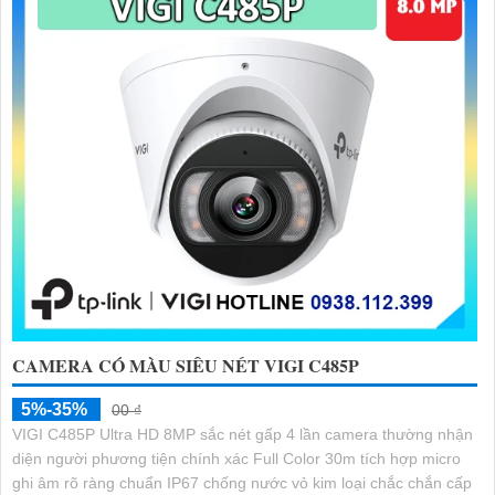
CAMERA CÓ MÀU SIÊU NÉT VIGI C485P
5%-35%
00 ₫
VIGI C485P Ultra HD 8MP sắc nét gấp 4 lần camera thường nhận
diện người phương tiện chính xác Full Color 30m tích hợp micro
ghi âm rõ ràng chuẩn IP67 chống nước vỏ kim loại chắc chắn cấp