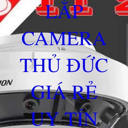
LẮP
CAMERA
THỦ ĐỨC
GIÁ RẺ
UY TÍN