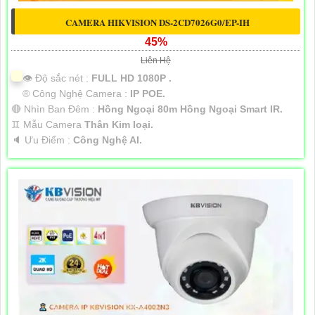
CAMERA HIKVISION DS-2CD7026G0/EP-IH
45%
Liên Hệ
👁 Độ sắc nét :
FULL HD 1080P .
®️ Công Nghệ Camera :
IP POE.
🔴 Nhìn Ban Đêm :
Hồng Ngoại 80m Hồng Ngoại Smart IR.
♊ Mẫu Camera
Thân Kim loại.
️🔈 Ưu Điểm :
Công Nghệ AI.