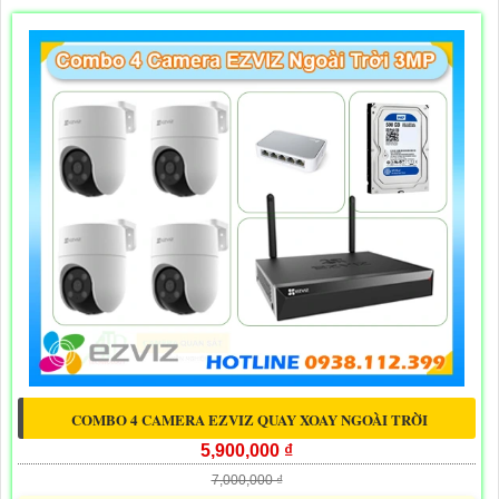
COMBO 4 CAMERA EZVIZ QUAY XOAY NGOÀI TRỜI
5,900,000 ₫
7,000,000 ₫