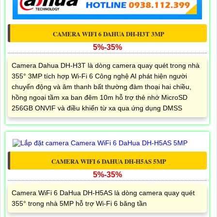
CAMERA WIFI 6 DAHUA DH-H3T 3MP
5%-35%
Camera Dahua DH-H3T là dòng camera quay quét trong nhà
355° 3MP tích hợp Wi-Fi 6 Công nghệ AI phát hiện người
chuyển động và âm thanh bất thường đàm thoại hai chiều,
hồng ngoại tầm xa ban đêm 10m hỗ trợ thẻ nhớ MicroSD
256GB ONVIF và điều khiển từ xa qua ứng dụng DMSS
CAMERA WIFI 6 DAHUA DH-H5AS 5MP
5%-35%
Camera WiFi 6 DaHua DH-H5AS là dòng camera quay quét
355° trong nhà 5MP hỗ trợ Wi-Fi 6 băng tần