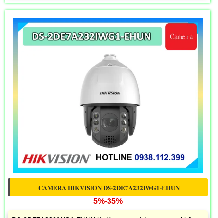
CAMERA HIKVISION DS-2DE7A232IWG1-EHUN
5%-35%