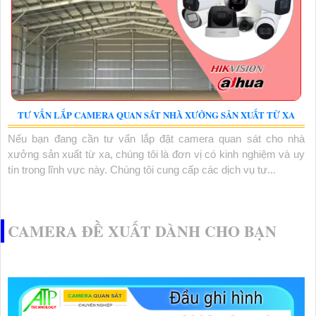
TƯ VẤN LẮP CAMERA QUAN SÁT NHÀ XƯỞNG SẢN XUẤT TỪ XA
Nếu bạn đang cần tư vấn lắp đặt camera quan sát cho nhà
xưởng sản xuất từ xa, chúng tôi là đơn vị có kinh nghiệm và uy
tín trong lĩnh vực này. Chúng tôi cung cấp các dịch vụ tư...
CAMERA ĐỀ XUẤT DÀNH CHO BẠN