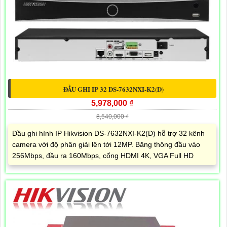
ĐẦU GHI IP 32 DS-7632NXI-K2(D)
5,978,000 ₫
8,540,000 ₫
Đầu ghi hình IP Hikvision DS-7632NXI-K2(D) hỗ trợ 32 kênh
camera với độ phân giải lên tới 12MP. Băng thông đầu vào
256Mbps, đầu ra 160Mbps, cổng HDMI 4K, VGA Full HD