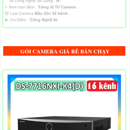
👍 Công Nghệ Sử Dụng :
IP.
⭐ Xem ban đêm :
Từng Vị Trí Camera .
🎲 Loại Camera
Đầu Ghi 32 kênh.
️💫 Ưu Điểm :
Công Nghệ AI.
GÓI CAMERA GIÁ RẺ BÁN CHẠY