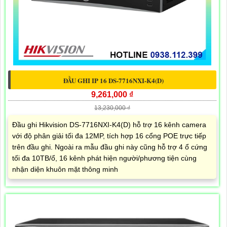
ĐẦU GHI IP 16 DS-7716NXI-K4(D)
9,261,000 ₫
13,230,000 ₫
Đầu ghi Hikvision DS-7716NXI-K4(D) hỗ trợ 16 kênh camera
với độ phân giải tối đa 12MP, tích hợp 16 cổng POE trực tiếp
trên đầu ghi. Ngoài ra mẫu đầu ghi này cũng hỗ trợ 4 ổ cứng
tối đa 10TB/ổ, 16 kênh phát hiện người/phương tiện cùng
nhận diện khuôn mặt thông minh