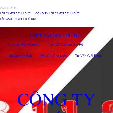
0938 11 23 99
LẮP CAMERA THỦ ĐỨC
CÔNG TY LẮP CAMERA THỦ ĐỨC
LẮP CAMERA WIFI THỦ ĐỨC
LẮP CAMERA THỦ ĐỨC
Thương Hiệu Camera
Trọn Bộ Camera Giá Rẻ
Lắp Camera Wifi
Đầu Ghi Phụ Kiên
Tư Vấn Giải Pháp
CÔNG TY