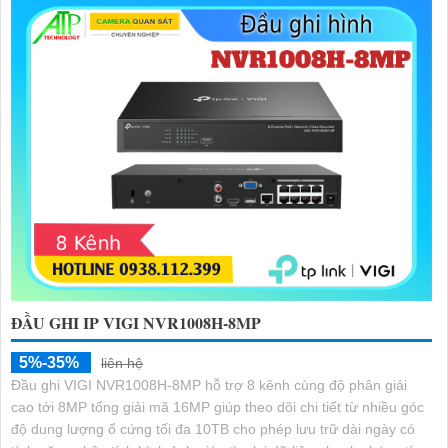
ĐẦU GHI IP VIGI NVR1008H-8MP
5%-35%
liên hệ
Đầu ghi VIGI NVR1008H-8MP hỗ trợ 8 kênh cùng độ phân giải
cao tới 8MP tổng giải mã 16MP giúp theo dõi chi tiết từ nhiều góc
độ dung lượng ổ cứng tối đa 10TB cho phép lưu trữ dài ngày có