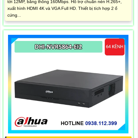
tới 12MP, băng thông 160Mbps. Hỗ trợ chuẩn nén H.265+,
xuất hình HDMI 4K và VGA Full HD. Thiết bị tích hợp 2 ổ
cứng...