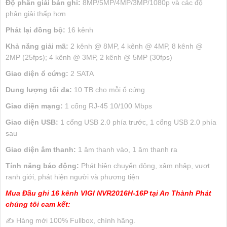
Độ phân giải bản ghi:
8MP/5MP/4MP/3MP/1080p và các độ
phân giải thấp hơn
Phát lại đồng bộ:
16 kênh
Khả năng giải mã:
2 kênh @ 8MP, 4 kênh @ 4MP, 8 kênh @
2MP (25fps); 4 kênh @ 3MP, 2 kênh @ 5MP (30fps)
Giao diện ổ cứng:
2 SATA
Dung lượng tối đa:
10 TB cho mỗi ổ cứng
Giao diện mạng:
1 cổng RJ-45 10/100 Mbps
Giao diện USB:
1 cổng USB 2.0 phía trước, 1 cổng USB 2.0 phía
sau
Giao diện âm thanh:
1 âm thanh vào, 1 âm thanh ra
Tính năng báo động:
Phát hiện chuyển động, xâm nhập, vượt
ranh giới, phát hiện người và phương tiện
Mua Đầu ghi 16 kênh VIGI NVR2016H-16P tại An Thành Phát
chúng tôi cam kết:
✍️ Hàng mới 100% Fullbox, chính hãng.