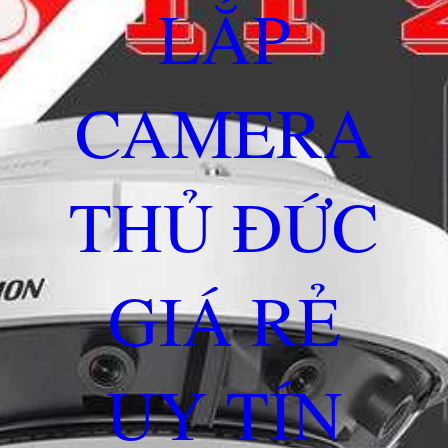
LẮP
CAMERA
THỦ ĐỨC
GIÁ RẺ
UY TÍN