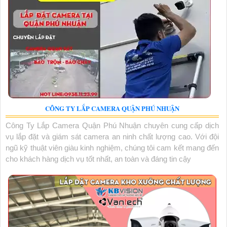
CÔNG TY LẮP CAMERA QUẬN PHÚ NHUẬN
Công Ty Lắp Camera Quận Phú Nhuận chuyên cung cấp dịch
vụ lắp đặt và giám sát camera an ninh chất lượng cao. Với đội
ngũ kỹ thuật viên giàu kinh nghiệm, chúng tôi cam kết mang đến
cho khách hàng dịch vụ tốt nhất, an toàn và đáng tin cậy