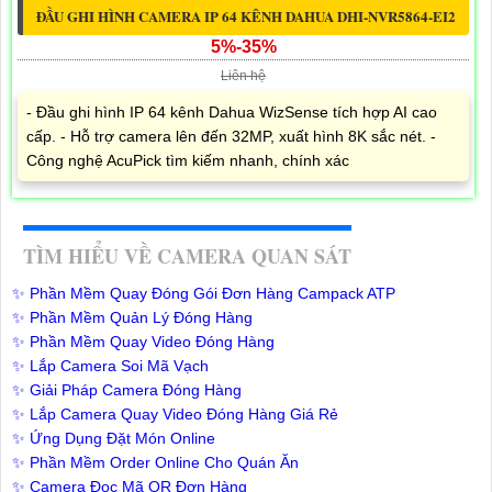
ĐẦU GHI HÌNH CAMERA IP 64 KÊNH DAHUA DHI-NVR5864-EI2
5%-35%
Liên hệ
- Đầu ghi hình IP 64 kênh Dahua WizSense tích hợp AI cao
cấp. - Hỗ trợ camera lên đến 32MP, xuất hình 8K sắc nét. -
Công nghệ AcuPick tìm kiếm nhanh, chính xác
TÌM HIỂU VỀ CAMERA QUAN SÁT
✨ Phần Mềm Quay Đóng Gói Đơn Hàng Campack ATP
✨ Phần Mềm Quản Lý Đóng Hàng
✨ Phần Mềm Quay Video Đóng Hàng
✨ Lắp Camera Soi Mã Vạch
✨ Giải Pháp Camera Đóng Hàng
✨ Lắp Camera Quay Video Đóng Hàng Giá Rẻ
✨ Ứng Dụng Đặt Món Online
✨ Phần Mềm Order Online Cho Quán Ăn
✨ Camera Đọc Mã QR Đơn Hàng