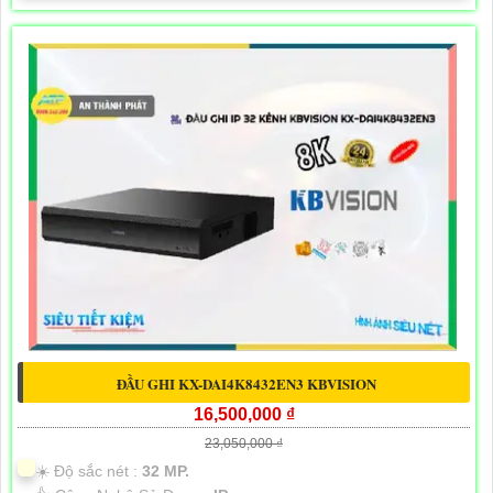
ĐẦU GHI KX-DAI4K8432EN3 KBVISION
16,500,000 ₫
23,050,000 ₫
☀️ Độ sắc nét :
32 MP.