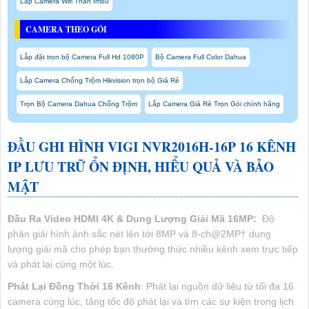
Lắp Camera Wifi Thân Imou
CAMERA THEO GÓI
Lắp đặt trọn bộ Camera Full Hd 1080P
Bộ Camera Full Color Dahua
Lắp Camera Chống Trộm Hikvision trọn bộ Giá Rẻ
Trọn Bộ Camera Dahua Chống Trộm
Lắp Camera Giá Rẻ Trọn Gói chính hãng
ĐẦU GHI HÌNH VIGI NVR2016H-16P 16 KÊNH
IP LƯU TRỮ ỔN ĐỊNH, HIỂU QUẢ VÀ BẢO
MẬT
Đầu Ra Video HDMI 4K & Dung Lượng Giải Mã 16MP:
Độ
phân giải hình ảnh sắc nét lên tới 8MP và 8-ch@2MP† dung
lượng giải mã cho phép bạn thưởng thức nhiều kênh xem trực tiếp
và phát lại cùng một lúc.
Phát Lại Đồng Thời 16 Kênh
: Phát lại nguồn dữ liệu từ tối đa 16
camera cùng lúc, tăng tốc độ phát lại và tìm các sự kiện trong lịch