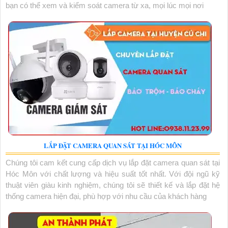
bạn có thể xem và kiểm soát camera từ xa, mọi lúc mọi nơi
LẮP ĐẶT CAMERA QUAN SÁT TẠI HÓC MÔN
Chúng tôi cam kết cung cấp dịch vụ lắp đặt camera quan sát tại
Hóc Môn với chất lượng và hiệu suất tốt nhất. Với đội ngũ kỹ
thuật viên giàu kinh nghiệm, chúng tôi sẽ thiết kế và lắp đặt hệ
thống camera hiện đại, phù hợp với nhu cầu của khách hàng