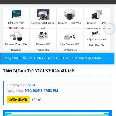
Đầu Ghi Hình
Camera VIGI Trong
Camera TPlink VIGI
Camera TPLINK
TPLINK VIGI
Nhà
VIGI Ngoài Trời
Lắp Camera Hik
Camera Wifi
Camera Zoom 25x
Lắp Camea Wifi
Phát Hiện Xe
Visioncop
Hikvision
Hikvision 2K
Trang Chủ
Đầu Ghi Hình TPLINK VIGI
Đầu Thu Camera Ip 4 Kênh
Thiết Bị Lưu Trữ VIGI NVR2016H-16P
Thương hiệu:
VIGI
Ngày đăng:
9/10/2025 1:47:53 PM
5%-35%
liên hệ