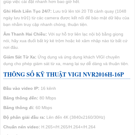
giúp việc cài đặt nhanh hơn bao giờ hết.
Ghi Hình Liên Tục 24/7:
Lưu trữ lên tới 20 TB cảnh quay (1048
ngày lưu trữ‡) từ các camera được kết nối để bảo mật dữ liệu của
bạn nhằm truy cập nhanh chóng, thuận tiện.
Âm Thanh Hai Chiều:
Với sự hỗ trợ liên lạc nội bộ bằng giọng
nói, hãy xua đuổi bất kỳ kẻ trộm hoặc kẻ xâm nhập nào từ bất cứ
nơi đâu.
Giám Sát Từ Xa:
Ứng dụng và ứng dụng khách VIGI chuyên
dụng cho phép giám sát từ xa, mang lại sự dễ dàng và thuận tiện.
THÔNG SỐ KỸ THUẬT VIGI NVR2016H-16P
Đầu vào video IP:
16 kênh
Băng thông đến:
80 Mbps
Băng thông đi:
60 Mbps
Độ phân giải đầu ra:
Lên đến 4K (3840x2160/30Hz)
Chuẩn nén video:
H.265+/H.265/H.264+/H.264