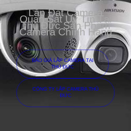
Lắp Đặt Camera
Quan Sát Uy Tín Tại
Thủ Đức Sản Phẩm
Camera Chính Hãng
BÁO GIÁ LẮP CAMERA TẠI
THỦ ĐỨC
CÔNG TY LẮP CAMERA THỦ
ĐỨC