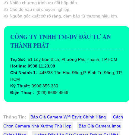
✍️ Nhiều chương trình ưu đãi hấp dẫn.
✍️ Chế độ hậu mãi chuyên nghiệp.
✍️ Nguồn gốc xuất xứ rõ ràng, đảm bảo từ thương hiệu lớn.
CÔNG TY TNHH TM-DV ĐẦU TƯ AN
THÀNH PHÁT
Trụ Sở:
51 Lũy Bán Bích, Phường Phú Thạnh, TP.HCM
Hotline: 0938.11.23.99
Chi Nhánh 1:
445/38 Tân Hòa Đông,P. Bình Trị Đông, TP.
HCM
Kỹ Thuật:
0906.855.330
Điện Thoại:
(028) 6688.4949
Thông Tin:
Báo Giá Camera Wifi Ezviz Chính Hãng
Cách
Chọn Camera Nhà Xưởng Phù Hợp
Báo Giá Camera Imou