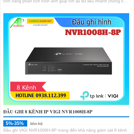
tính năng phân tích hình ảnh giúp tìm lại dữ liệu nhanh chóng tích
hợp mic và loa hai chiều.
ĐẦU GHI 8 KÊNH IP VIGI NVR1008H-8P
5%-35%
liên hệ
Đầu ghi VIGI NVR1008H-8P mang đến khả năng giám sát 8 kênh