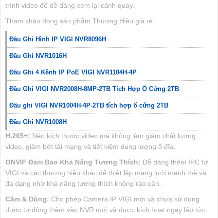
trình video để dễ dàng xem lại cảnh quay.
Tham khảo dòng sản phẩm Thương Hiệu giá rẻ:
Đầu Ghi Hình IP VIGI NVR8096H
Đầu Ghi NVR1016H
Đầu Ghi 4 Kênh IP PoE VIGI NVR1104H-4P
Đầu Ghi VIGI NVR2008H-8MP-2TB Tích Hợp Ổ Cứng 2TB
Đầu ghi VIGI NVR1004H-4P-2TB tích hợp ổ cứng 2TB
Đầu Ghi NVR1008H
H.265+:
Nén kích thước video mà không làm giảm chất lượng
video, giảm bớt tải mạng và tiết kiệm dung lượng ổ đĩa.
ONVIF Đảm Bảo Khả Năng Tương Thích:
Dễ dàng thêm IPC từ
VIGI và các thương hiệu khác để thiết lập mạng lưới mạnh mẽ và
đa dạng nhờ khả năng tương thích không rào cản.
Cắm & Dùng:
Cho phép Camera IP VIGI mới và chưa sử dụng
được tự động thêm vào NVR mới và được kích hoạt ngay lập tức,