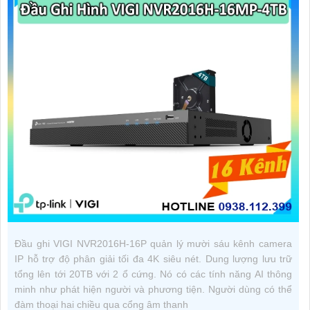
Đầu ghi VIGI NVR2016H-16P quản lý mười sáu kênh camera
IP hỗ trợ độ phân giải tối đa 4K siêu nét. Dung lượng lưu trữ
tổng lên tới 20TB với 2 ổ cứng. Nó có các tính năng AI thông
minh như phát hiện người và phương tiện. Người dùng có thể
đàm thoại hai chiều qua cổng âm thanh