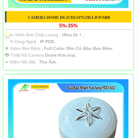
CAMERA DOME DS-2CD1347G3H-LIUF/SRB
5%-35%
️👀 Hình Ành Chất Lượng :
Ultra 2k + .
®️ Công Nghệ :
IP POE.
❃ Video Ban Đêm :
Full Color 30m Có Màu Ban Ðêm.
🐉️ Thiết Kế Camera
Dome Kim loại.
️↭ Điểm Nỗi Bật :
Thu Âm.