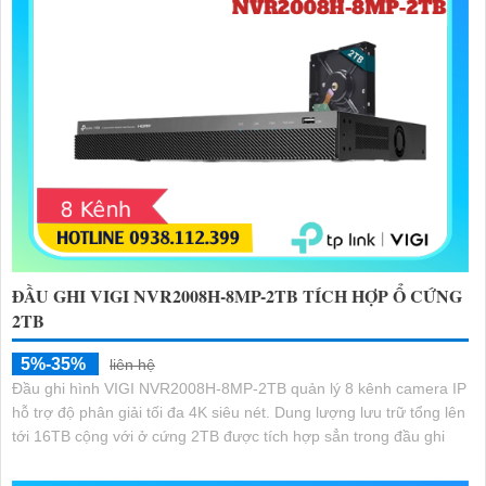
ĐẦU GHI VIGI NVR2008H-8MP-2TB TÍCH HỢP Ổ CỨNG
2TB
5%-35%
liên hệ
Đầu ghi hình VIGI NVR2008H-8MP-2TB quản lý 8 kênh camera IP
hỗ trợ độ phân giải tối đa 4K siêu nét. Dung lượng lưu trữ tổng lên
tới 16TB cộng với ở cứng 2TB được tích hợp sẳn trong đầu ghi