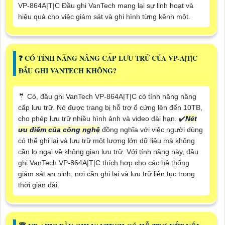
VP-864A|T|C Đầu ghi VanTech mang lại sự linh hoạt và
hiệu quả cho việc giám sát và ghi hình từng kênh một.
️❓ CÓ TÍNH NĂNG NÂNG CẤP LƯU TRỮ CỦA VP-A|T|C
ĐẦU GHI VANTECH KHÔNG?
🤵 Có, đầu ghi VanTech VP-864A|T|C có tính năng nâng
cấp lưu trữ. Nó được trang bị hỗ trợ ổ cứng lên đến 10TB,
cho phép lưu trữ nhiều hình ảnh và video dài hạn. ✔️
Nét
ưu điểm của công nghệ
đồng nghĩa với việc người dùng
có thể ghi lại và lưu trữ một lượng lớn dữ liệu mà không
cần lo ngại về không gian lưu trữ. Với tính năng này, đầu
ghi VanTech VP-864A|T|C thích hợp cho các hệ thống
giám sát an ninh, nơi cần ghi lại và lưu trữ liên tục trong
thời gian dài.