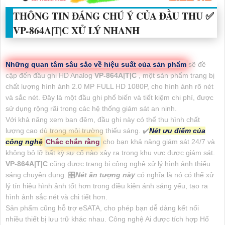
THÔNG TIN ĐÁNG CHÚ Ý CỦA ĐẦU THU ✅
VP-864A|T|C
XỬ LÝ NHANH
Những quan tâm sâu sắc về hiệu suất của sản phẩm
sẽ đề
cập đến đầu ghi HD Analog
VP-864A|T|C
, một sản phẩm trang bị
chất lượng hình ảnh 2.0 MP FULL HD 1080P, cho hình ảnh rõ nét
và sắc nét. Đây là một đầu ghi phổ biến và tiết kiệm chi phí, được
sử dụng rộng rãi trong các hệ thống giám sát an ninh.
Với khả năng xem ban đêm, đầu ghi này có thể thu hình chất
lượng cao dù trong môi trường thiếu sáng. ✔️
Nét ưu điểm của
công nghệ
Chắc chắn rằng
cho bạn khả năng giám sát 24/7 và
không bỏ lỡ bất kỳ sự cố nào xảy ra trong khu vực được giám sát.
VP-864A|T|C
cũng được trang bị công nghệ xử lý hình ảnh thiếu
sáng chuyên dụng. 🎛
Nét ấn tượng này
có nghĩa là nó có thể xử
lý tín hiệu hình ảnh tốt hơn trong điều kiện ánh sáng yếu, tạo ra
hình ảnh sắc nét và chi tiết hơn.
Sản phẩm cũng hỗ trợ eSATA, cho phép bạn dễ dàng kết nối
nhiều thiết bị lưu trữ khác nhau. Công nghệ Ai được tích hợp Hổ