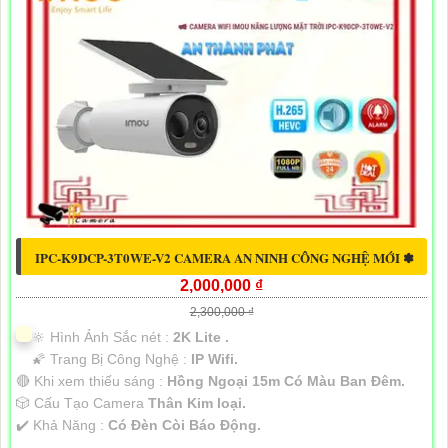
IPC-K9DCP-3T0WE-V2 CAMERA AN NINH CÔNG NGHỆ MỚI ✽
2,000,000 ₫
2,300,000 ₫
🔆 Hình Ảnh Sắc nét :
2K Lite .
🌠 Trang Bị Công Nghệ :
IP Wifi.
🔴 Khi xem thiếu sáng :
Hồng Ngoại 15m Có Màu Ban Ðêm.
🎲 Cấu Tạo Camera
Thân Kim loại.
️✔️ Khả Năng :
Có Ðèn Còi Báo Động.