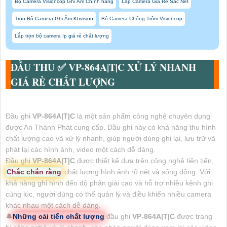
Bộ Camera Visioncop Ghi Âm Chính hãng
Lắp Camera Giá Rẻ Sắc Nét
Trọn Bộ Camera Ghi Âm Kbvision
Bộ Camera Chống Trộm Visioncop
Lắp trọn bộ camera Ip giá rẻ chất lượng
ĐẦU THU ✅
VP-864A|T|C
XỬ LÝ NHANH
GIÁ RẺ CHẤT LƯỢNG
Đầu ghi
VP-864A|T|C
là một sản phẩm công nghệ chuyên dụng
được An Thành Phát cung cấp. Đầu ghi này có khả năng thu hình
chất lượng cao và xử lý nhanh, giúp người dùng ghi lại, lưu trữ và
phát lại các hình ảnh, video một cách dễ dàng.
Đầu ghi
VP-864A|T|C
được thiết kế dựa trên công nghệ tiên tiến,
Chắc chắn rằng
chất lượng hình ảnh rõ nét và sống động. Với
khả năng ghi hình đến độ phân giải cao và hỗ trợ nhiều kênh ghi
cùng lúc, người dùng có thể quản lý và điều khiển nhiều camera
khác nhau một cách dễ dàng.
🔔
Những cải tiến chất lượng
đầu ghi
VP-864A|T|C
được trang