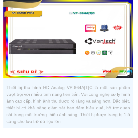
Thiết bị thu hình HD Analog VP-864A|T|C là một sản phẩm
vượt trội với nhiều tính năng tiên tiến. Với công nghệ xử lý hình
ảnh cao cấp, hình ảnh thu được rõ ràng và sáng hơn. Đặc biệt,
thiết bị có khả năng giám sát ban đêm hiệu quả, hỗ trợ quan
sát trong môi trường thiếu ánh sáng. Thiết bị được trang bị 1 ổ
cứng cho lưu trữ dữ liệu lớn