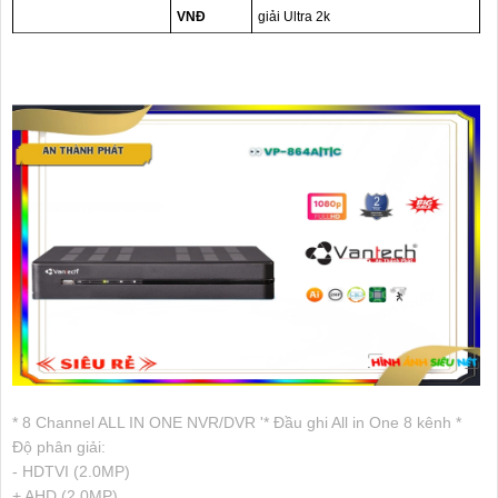
VNĐ
giải Ultra 2k
* 8 Channel ALL IN ONE NVR/DVR '* Đầu ghi All in One 8 kênh *
Độ phân giải:
- HDTVI (2.0MP)
+ AHD (2.0MP)