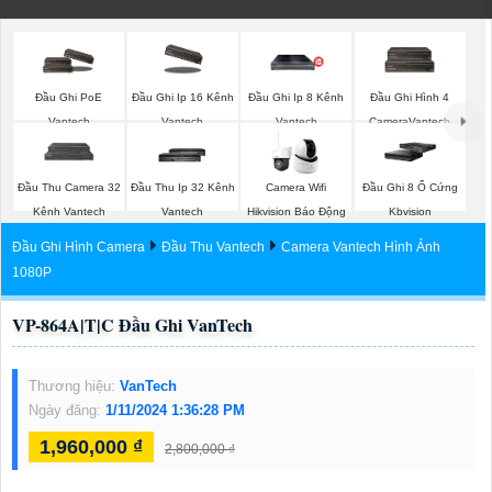
Đầu Ghi PoE
Đầu Ghi Ip 16 Kênh
Đầu Ghi Ip 8 Kênh
Đầu Ghi Hình 4
Vantech
Vantech
Vantech
CameraVantech
Đầu Thu Camera 32
Đầu Thu Ip 32 Kênh
Camera Wifi
Đầu Ghi 8 Ổ Cứng
Kênh Vantech
Vantech
Hikvision Báo Động
Kbvision
Đầu Ghi Hình Camera
Đầu Thu Vantech
Camera Vantech Hình Ảnh
1080P
VP-864A|T|C Đầu Ghi VanTech
Thương hiệu:
VanTech
Ngày đăng:
1/11/2024 1:36:28 PM
1,960,000 ₫
2,800,000 ₫