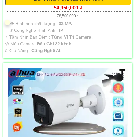
54,950,000 ₫
78,500,000 ₫
👁 Hình ảnh chất lượng :
32 MP.
®️ Công Nghệ Hình Ảnh :
IP.
⭐ Tầm Nhìn Ban Đêm :
Từng Vị Trí Camera .
💦 Mẫu Camera
Đầu Ghi 32 kênh.
️₤ Khả Năng :
Công Nghệ AI.