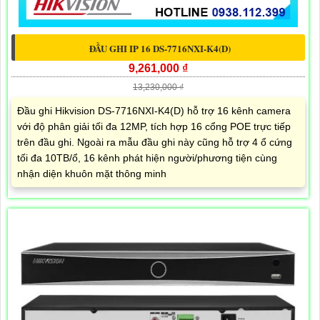
ĐẦU GHI IP 16 DS-7716NXI-K4(D)
9,261,000 ₫
13,230,000 ₫
Đầu ghi Hikvision DS-7716NXI-K4(D) hỗ trợ 16 kênh camera
với độ phân giải tối đa 12MP, tích hợp 16 cổng POE trực tiếp
trên đầu ghi. Ngoài ra mẫu đầu ghi này cũng hỗ trợ 4 ổ cứng
tối đa 10TB/ổ, 16 kênh phát hiện người/phương tiện cùng
nhận diện khuôn mặt thông minh