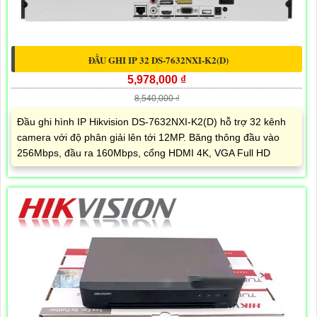
ĐẦU GHI IP 32 DS-7632NXI-K2(D)
5,978,000 ₫
8,540,000 ₫
Đầu ghi hình IP Hikvision DS-7632NXI-K2(D) hỗ trợ 32 kênh
camera với độ phân giải lên tới 12MP. Băng thông đầu vào
256Mbps, đầu ra 160Mbps, cổng HDMI 4K, VGA Full HD