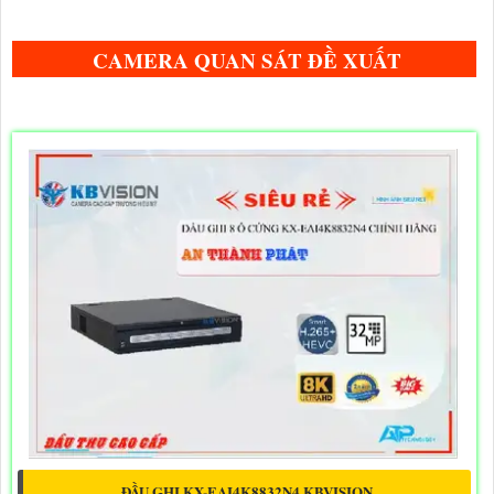
CAMERA QUAN SÁT ĐỀ XUẤT
ĐẦU GHI KX-EAI4K8832N4 KBVISION