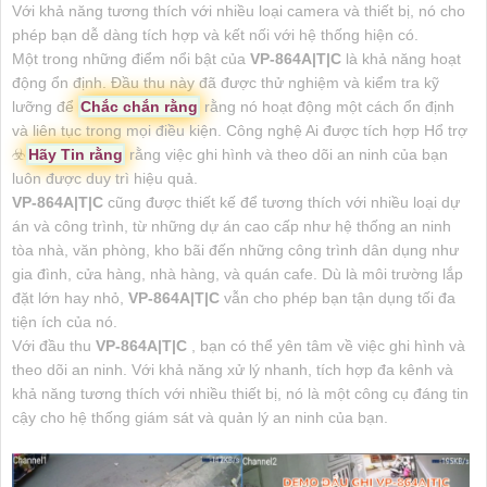
Với khả năng tương thích với nhiều loại camera và thiết bị, nó cho
phép bạn dễ dàng tích hợp và kết nối với hệ thống hiện có.
Một trong những điểm nổi bật của
VP-864A|T|C
là khả năng hoạt
động ổn định. Đầu thu này đã được thử nghiệm và kiểm tra kỹ
lưỡng để
Chắc chắn rằng
rằng nó hoạt động một cách ổn định
và liên tục trong mọi điều kiện. Công nghệ Ai được tích hợp Hổ trợ
☣️
Hãy Tin rằng
rằng việc ghi hình và theo dõi an ninh của bạn
luôn được duy trì hiệu quả.
VP-864A|T|C
cũng được thiết kế để tương thích với nhiều loại dự
án và công trình, từ những dự án cao cấp như hệ thống an ninh
tòa nhà, văn phòng, kho bãi đến những công trình dân dụng như
gia đình, cửa hàng, nhà hàng, và quán cafe. Dù là môi trường lắp
đặt lớn hay nhỏ,
VP-864A|T|C
vẫn cho phép bạn tận dụng tối đa
tiện ích của nó.
Với đầu thu
VP-864A|T|C
, bạn có thể yên tâm về việc ghi hình và
theo dõi an ninh. Với khả năng xử lý nhanh, tích hợp đa kênh và
khả năng tương thích với nhiều thiết bị, nó là một công cụ đáng tin
cậy cho hệ thống giám sát và quản lý an ninh của bạn.