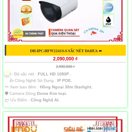
DH-IPC-HFW2241S-S SẮC NÉT DAHUA ➠
2,090,000 ₫
2,990,000 ₫
✨ Độ sắc nét :
FULL HD 1080P .
👍 Công Nghệ Sử Dụng :
IP POE.
🔦 Xem ban đêm :
Hồng Ngoại 30m Starlight.
🛡 Camera Dòng
Dome Kim loại.
️ლ Ưu Điểm :
Công Nghệ AI.