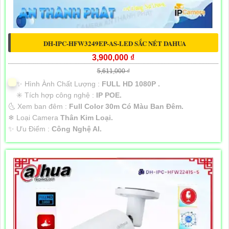
DH-IPC-HFW3249EP-AS-LED SẮC NÉT DAHUA
3,900,000 ₫
5,611,000 ₫
✨ Hình Ành Chất Lượng :
FULL HD 1080P .
✳️ Tích hợp công nghệ :
IP POE.
🌜 Xem ban đêm :
Full Color 30m Có Màu Ban Đêm.
❄ Loại Camera
Thân Kim Loại.
️✨ Ưu Điểm :
Công Nghệ AI.