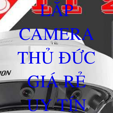
LẮP
CAMERA
THỦ ĐỨC
GIÁ RẺ
UY TÍN