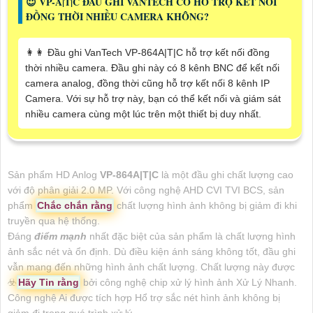
😇 VP-A|T|C ĐẦU GHI VANTECH CÓ HỖ TRỢ KẾT NỐI
ĐỒNG THỜI NHIỀU CAMERA KHÔNG?
️👩‍👩 Đầu ghi VanTech VP-864A|T|C hỗ trợ kết nối đồng
thời nhiều camera. Đầu ghi này có 8 kênh BNC để kết nối
camera analog, đồng thời cũng hỗ trợ kết nối 8 kênh IP
Camera. Với sự hỗ trợ này, bạn có thể kết nối và giám sát
nhiều camera cùng một lúc trên một thiết bị duy nhất.
Sản phẩm HD Anlog
VP-864A|T|C
là một đầu ghi chất lượng cao
với độ phân giải 2.0 MP. Với công nghệ AHD CVI TVI BCS, sản
phẩm
Chắc chắn rằng
chất lượng hình ảnh không bị giảm đi khi
truyền qua hệ thống.
Đáng
điểm mạnh
nhất đặc biệt của sản phẩm là chất lượng hình
ảnh sắc nét và ổn định. Dù điều kiện ánh sáng không tốt, đầu ghi
vẫn mang đến những hình ảnh chất lượng. Chất lượng này được
☣️
Hãy Tin rằng
bởi công nghệ chip xử lý hình ảnh Xử Lý Nhanh.
Công nghệ Ai được tích hợp Hổ trợ sắc nét hình ảnh không bị