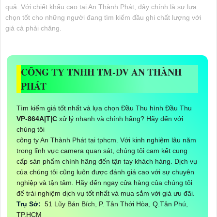
quả. Với chiết khấu cao tại An Thành Phát, đây chính là sự lựa
chọn tốt cho những người đang tìm kiếm đầu ghi chất lượng với
giá cả phải chăng.
CÔNG TY TNHH TM-DV AN THÀNH
PHÁT
Tìm kiếm giá tốt nhất và lựa chọn Đầu Thu hình Đầu Thu
VP-864A|T|C
xử lý nhanh và chính hãng? Hãy đến với
chúng tôi
công ty An Thành Phát tại tphcm. Với kinh nghiệm lâu năm
trong lĩnh vực camera quan sát, chúng tôi cam kết cung
cấp sản phẩm chính hãng đến tận tay khách hàng. Dịch vụ
của chúng tôi cũng luôn được đánh giá cao với sự chuyên
nghiệp và tận tâm. Hãy đến ngay cửa hàng của chúng tôi
để trải nghiệm dịch vụ tốt nhất và mua sắm với giá ưu đãi.
Trụ Sở:
51 Lũy Bán Bích, P. Tân Thới Hòa, Q.Tân Phú,
TP.HCM