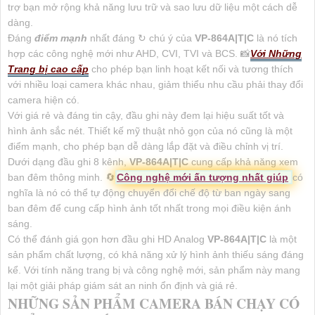
trợ bạn mở rộng khả năng lưu trữ và sao lưu dữ liệu một cách dễ
dàng.
Đáng
điểm mạnh
nhất đáng ↻ chú ý của
VP-864A|T|C
là nó tích
hợp các công nghệ mới như AHD, CVI, TVI và BCS. 📸
Với Những
Trang bị cao cấp
cho phép bạn linh hoạt kết nối và tương thích
với nhiều loại camera khác nhau, giảm thiểu nhu cầu phải thay đổi
camera hiện có.
Với giá rẻ và đáng tin cậy, đầu ghi này đem lại hiệu suất tốt và
hình ảnh sắc nét. Thiết kế mỹ thuật nhỏ gọn của nó cũng là một
điểm mạnh, cho phép bạn dễ dàng lắp đặt và điều chỉnh vị trí.
Dưới dạng đầu ghi 8 kênh,
VP-864A|T|C
cung cấp khả năng xem
ban đêm thông minh. 🔄
Công nghệ mới ấn tượng nhất giúp
có
nghĩa là nó có thể tự động chuyển đổi chế độ từ ban ngày sang
ban đêm để cung cấp hình ảnh tốt nhất trong mọi điều kiện ánh
sáng.
Có thể đánh giá gọn hơn đầu ghi HD Analog
VP-864A|T|C
là một
sản phẩm chất lượng, có khả năng xử lý hình ảnh thiếu sáng đáng
kể. Với tính năng trang bị và công nghệ mới, sản phẩm này mang
lại một giải pháp giám sát an ninh ổn định và giá rẻ.
NHỮNG SẢN PHẨM CAMERA BÁN CHẠY CÓ