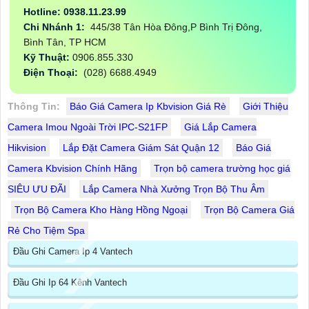
Hotline: 0938.11.23.99
Chi Nhánh 1:
445/38 Tân Hòa Đông,P Bình Trị Đông,
Bình Tân, TP HCM
Kỹ Thuật:
0906.855.330
Điện Thoại:
(028) 6688.4949
Thông Tin:
Báo Giá Camera Ip Kbvision Giá Rè
Giới Thiệu
Camera Imou Ngoài Trời IPC-S21FP
Giá Lắp Camera
Hikvision
Lắp Đặt Camera Giám Sát Quận 12
Báo Giá
Camera Kbvision Chính Hãng
Trọn bộ camera trường học giá
SIÊU ƯU ĐÃI
Lắp Camera Nhà Xưởng Trọn Bộ Thu Âm
Trọn Bộ Camera Kho Hàng Hồng Ngoại
Trọn Bộ Camera Giá
Rẻ Cho Tiệm Spa
Đầu Ghi Camera Ip 4 Vantech
Đầu Ghi Ip 64 Kênh Vantech