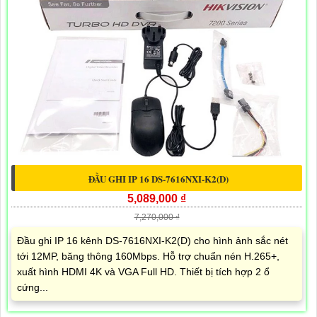
ĐẦU GHI IP 16 DS-7616NXI-K2(D)
5,089,000 ₫
7,270,000 ₫
Đầu ghi IP 16 kênh DS-7616NXI-K2(D) cho hình ảnh sắc nét
tới 12MP, băng thông 160Mbps. Hỗ trợ chuẩn nén H.265+,
xuất hình HDMI 4K và VGA Full HD. Thiết bị tích hợp 2 ổ
cứng...