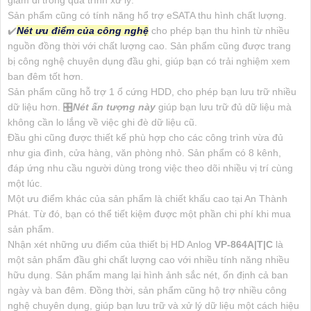
giảm đi trong quá trình xử lý.
Sản phẩm cũng có tính năng hổ trợ eSATA thu hình chất lượng.
✔️
Nét ưu điểm của công nghệ
cho phép bạn thu hình từ nhiều
nguồn đồng thời với chất lượng cao. Sản phẩm cũng được trang
bị công nghệ chuyên dụng đầu ghi, giúp bạn có trải nghiệm xem
ban đêm tốt hơn.
Sản phẩm cũng hỗ trợ 1 ổ cứng HDD, cho phép bạn lưu trữ nhiều
dữ liệu hơn. 🎛
Nét ấn tượng này
giúp bạn lưu trữ đủ dữ liệu mà
không cần lo lắng về việc ghi đè dữ liệu cũ.
Đầu ghi cũng được thiết kế phù hợp cho các công trình vừa đủ
như gia đình, cửa hàng, văn phòng nhỏ. Sản phẩm có 8 kênh,
đáp ứng nhu cầu người dùng trong việc theo dõi nhiều vị trí cùng
một lúc.
Một ưu điểm khác của sản phẩm là chiết khấu cao tại An Thành
Phát. Từ đó, bạn có thể tiết kiệm được một phần chi phí khi mua
sản phẩm.
Nhận xét những ưu điểm của thiết bị HD Anlog
VP-864A|T|C
là
một sản phẩm đầu ghi chất lượng cao với nhiều tính năng nhiều
hữu dụng. Sản phẩm mang lại hình ảnh sắc nét, ổn định cả ban
ngày và ban đêm. Đồng thời, sản phẩm cũng hộ trợ nhiều công
nghệ chuyên dụng, giúp bạn lưu trữ và xử lý dữ liệu một cách hiệu