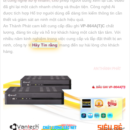
bị công nghệ xử lý nhanh, cho phép người dùng xem lại các video
đã ghi lại một cách nhanh chóng và thuận tiện. Công nghệ Ai
được tích hợp Hổ trợ người dùng dễ dàng tìm kiếm thông tin cần
thiết và giám sát an ninh một cách hiệu quả.
An Thành Phát cam kết cung cấp đầu ghi
VP-864A|T|C
chất
lượng, đáng tin cậy và hỗ trợ khách hàng một cách tận tâm. Với
nhiều năm kinh nghiệm trong việc cung cấp và lắp đặt thiết bị an
ninh, công ty ☣️
Hãy Tin rằng
mang đến sự hài lòng cho khách
hàng.