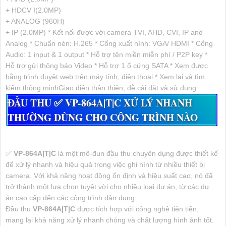
+ HDCV I(2.0MP)
+ ANALOG (960H)
+ IP (2.0MP) * Kết nối được với camera TVI, AHD, CVI, IP and
Analog * Chuẩn nén: H.265 * Cổng xuất hình: VGA/ HDMI * Cổng
Audio: 1 input & 1 output * Hỗ trợ tên miền miễn phí / P2P key *
Hỗ trợ gửi thông báo Video * Hỗ trợ 1 ổ cứng SATA * Xem được
bằng trình duyệt web trên máy tính, điện thoại * Xem lại và tìm
kiếm thông minhGiao diện thân thiện, dễ cài đặt và sử dụng
ĐẦU THU ✅
VP-864A|T|C
XỬ LÝ NHANH
THƯỜNG DÙNG CHO CÔNG TRÌNH NÀO
✅
VP-864A|T|C
là một mô-đun đầu thu chuyên dụng được thiết kế
để xử lý nhanh và hiệu quả trong việc ghi hình từ nhiều thiết bị
camera. Với khả năng hoạt động ổn định và hiệu suất cao, nó đã
trở thành một lựa chọn tuyệt vời cho nhiều loại dự án, từ các dự
án cao cấp đến các công trình dân dụng.
Đầu thu
VP-864A|T|C
được tích hợp với công nghệ tiên tiến,
mang lại khả năng xử lý nhanh chóng và chất lượng hình ảnh tốt.