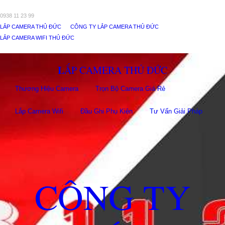
0938 11 23 99
LẮP CAMERA THỦ ĐỨC
CÔNG TY LẮP CAMERA THỦ ĐỨC
LẮP CAMERA WIFI THỦ ĐỨC
LẮP CAMERA THỦ ĐỨC
Thương Hiệu Camera
Trọn Bộ Camera Giá Rẻ
Lắp Camera Wifi
Đầu Ghi Phụ Kiên
Tư Vấn Giải Pháp
CÔNG TY