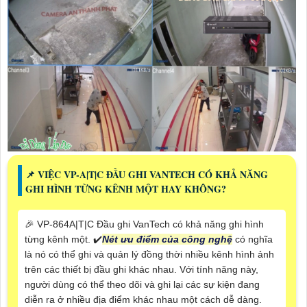
📌 VIỆC VP-A|T|C ĐẦU GHI VANTECH CÓ KHẢ NĂNG
GHI HÌNH TỪNG KÊNH MỘT HAY KHÔNG?
️🎉 VP-864A|T|C Đầu ghi VanTech có khả năng ghi hình
từng kênh một. ✔️
Nét ưu điểm của công nghệ
có nghĩa
là nó có thể ghi và quản lý đồng thời nhiều kênh hình ảnh
trên các thiết bị đầu ghi khác nhau. Với tính năng này,
người dùng có thể theo dõi và ghi lại các sự kiện đang
diễn ra ở nhiều địa điểm khác nhau một cách dễ dàng.