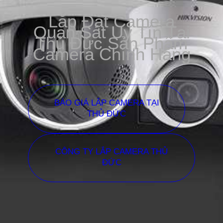
Lắp Đặt Camera
Quan Sát Uy Tín Tại
Thủ Đức Sản Phẩm
Camera Chính Hãng
BÁO GIÁ LẮP CAMERA TẠI
THỦ ĐỨC
CÔNG TY LẮP CAMERA THỦ
ĐỨC