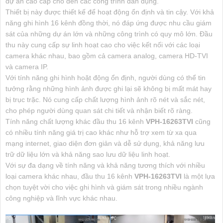
dự án cao cấp cho đến các công trình dân dụng.
Thiết bị này được thiết kế để hoạt động ổn định và tin cậy. Với khả
năng ghi hình 16 kênh đồng thời, nó đáp ứng được nhu cầu giám
sát của những dự án lớn và những công trình có quy mô lớn. Đầu
thu này cung cấp sự linh hoạt cao cho việc kết nối với các loại
camera khác nhau, bao gồm cả camera analog, camera HD-TVI
và camera IP.
Với tính năng ghi hình hoặt động ổn định, người dùng có thể tin
tưởng rằng những hình ảnh được ghi lại sẽ không bị mất mát hay
bị trục trặc. Nó cung cấp chất lượng hình ảnh rõ nét và sắc nét,
cho phép người dùng quan sát chi tiết và nhận biết rõ ràng.
Tính năng chất lượng khác đầu thu 16 kênh
VPH-16263TVI
cũng
có nhiều tính năng giá trị cao khác như hỗ trợ xem từ xa qua
mạng internet, giao diện đơn giản và dễ sử dụng, khả năng lưu
trữ dữ liệu lớn và khả năng sao lưu dữ liệu linh hoạt.
Với sự đa dạng về tính năng và khả năng tương thích với nhiều
loại camera khác nhau, đầu thu 16 kênh
VPH-16263TVI
là một lựa
chọn tuyệt vời cho việc ghi hình và giám sát trong nhiều ngành
công nghiệp và lĩnh vực khác nhau.