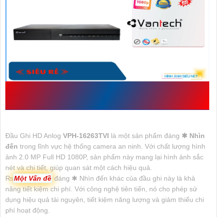
ĐẶC ĐIỂM VỀ THÔNG SỐ CỦA
VPH-
16263TVI
SẢN XUẤT BỞI VANTECH
Đầu Ghi HD Anlog
VPH-16263TVI
là một sản phẩm đáng
✱ Nhìn
đến
trong lĩnh vực hệ thống camera an ninh. Với chất lượng hình
ảnh 2.0 MP Full HD 1080P, sản phẩm này mang lại hình ảnh sắc
nét và chi tiết, giúp quan sát một cách hiệu quả.
₨
Một Vấn đề
đáng ✱ Nhìn đến khác của đầu ghi này là khả
năng tiết kiệm chi phí. Với công nghệ tiên tiến, nó cho phép sử
dụng hiệu quả tài nguyên, tiết kiệm năng lượng và giảm thiểu chi
phí hoạt động.