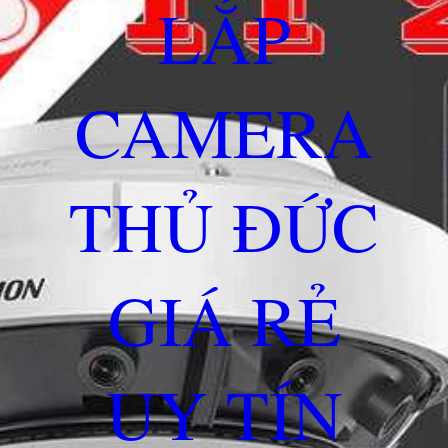
LẮP
CAMERA
THỦ ĐỨC
GIÁ RẺ
UY TÍN