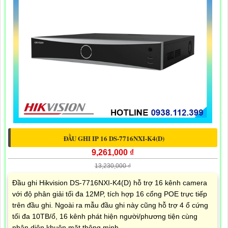
ĐẦU GHI IP 16 DS-7716NXI-K4(D)
9,261,000 ₫
13,230,000 ₫
Đầu ghi Hikvision DS-7716NXI-K4(D) hỗ trợ 16 kênh camera
với độ phân giải tối đa 12MP, tích hợp 16 cổng POE trực tiếp
trên đầu ghi. Ngoài ra mẫu đầu ghi này cũng hỗ trợ 4 ổ cứng
tối đa 10TB/ổ, 16 kênh phát hiện người/phương tiện cùng
nhận diện khuôn mặt thông minh