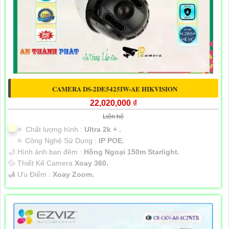
CAMERA DS-2DE5425IW-AE HIKVISION
22,020,000 ₫
Liên hệ
🔅 Chất lượng hình :
Ultra 2k + .
⚛️ Công Nghệ Sử Dụng :
IP POE.
🌙 Hình ảnh ban đêm :
Hồng Ngoại 150m Starlight.
💦 Thiết Kế Camera
Xoay 360.
️🛃 Ưu Điểm :
Xoay Zoom.