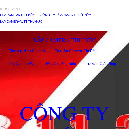
0938 11 23 99
LẮP CAMERA THỦ ĐỨC
CÔNG TY LẮP CAMERA THỦ ĐỨC
LẮP CAMERA WIFI THỦ ĐỨC
LẮP CAMERA THỦ ĐỨC
Thương Hiệu Camera
Trọn Bộ Camera Giá Rẻ
Lắp Camera Wifi
Đầu Ghi Phụ Kiên
Tư Vấn Giải Pháp
CÔNG TY