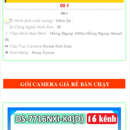
00 ₫
00 ₫
🦉 Hình ảnh chất lượng :
Ultra 2k .
👍 Công Nghệ Hình Ảnh :
IP.
🔅 Tầm Nhìn Ban Đêm :
Hồng Ngoại 100m Hồng Ngoại Smart
IR.
👑 Cấu Tạo Camera
Dome Kim loại.
️🔔 Khả Năng :
Xoay Zoom.
GÓI CAMERA GIÁ RẺ BÁN CHẠY