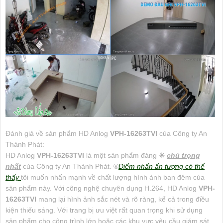
Đánh giá về sản phẩm HD Anlog
VPH-16263TVI
của Công ty An
Thành Phát:
HD Anlog
VPH-16263TVI
là một sản phẩm đáng
✳️
chú trọng
nhất
của Công ty An Thành Phát. ®️
Điểm nhấn ấn tượng có thể
thấy
tôi muốn nhấn mạnh về chất lượng hình ảnh ban đêm của
sản phẩm này. Với công nghệ chuyên dụng H.264, HD Anlog
VPH-
16263TVI
mang lại hình ảnh sắc nét và rõ ràng, kể cả trong điều
kiện thiếu sáng. Với trang bị ưu việt rất quan trọng khi sử dụng
sản phẩm cho công trình lớn hoặc các khu vực yêu cầu giám sát