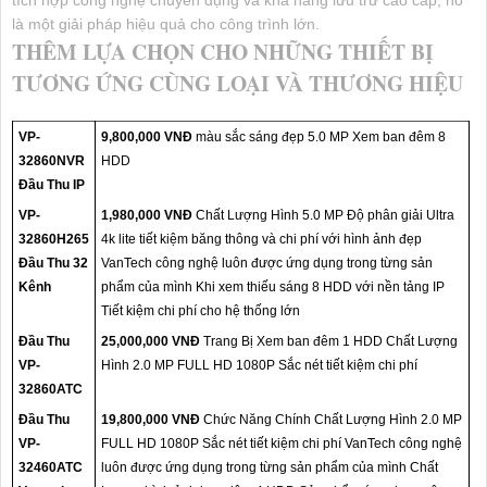
là một giải pháp hiệu quả cho công trình lớn.
THÊM LỰA CHỌN CHO NHỮNG THIẾT BỊ
TƯƠNG ỨNG CÙNG LOẠI VÀ THƯƠNG HIỆU
VP-
9,800,000 VNĐ
màu sắc sáng đẹp 5.0 MP Xem ban đêm 8
32860NVR
HDD
Đầu Thu IP
VP-
1,980,000 VNĐ
Chất Lượng Hình 5.0 MP Độ phân giải Ultra
32860H265
4k lite tiết kiệm băng thông và chi phí với hình ảnh đẹp
Đầu Thu 32
VanTech công nghệ luôn được ứng dụng trong từng sản
Kênh
phẩm của mình Khi xem thiếu sáng 8 HDD với nền tảng IP
Tiết kiệm chi phí cho hệ thống lớn
Đầu Thu
25,000,000 VNĐ
Trang Bị Xem ban đêm 1 HDD Chất Lượng
VP-
Hình 2.0 MP FULL HD 1080P Sắc nét tiết kiệm chi phí
32860ATC
Đầu Thu
19,800,000 VNĐ
Chức Năng Chính Chất Lượng Hình 2.0 MP
VP-
FULL HD 1080P Sắc nét tiết kiệm chi phí VanTech công nghệ
32460ATC
luôn được ứng dụng trong từng sản phẩm của mình Chất