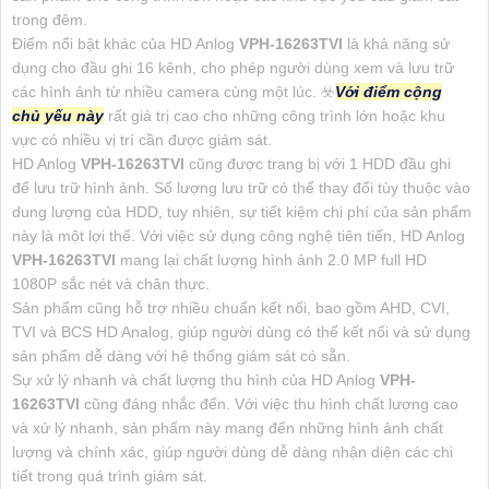
trong đêm.
Điểm nổi bật khác của HD Anlog
VPH-16263TVI
là khả năng sử
dụng cho đầu ghi 16 kênh, cho phép người dùng xem và lưu trữ
các hình ảnh từ nhiều camera cùng một lúc. ☣️
Với điểm cộng
chủ yếu này
rất giá trị cao cho những công trình lớn hoặc khu
vực có nhiều vị trí cần được giám sát.
HD Anlog
VPH-16263TVI
cũng được trang bị với 1 HDD đầu ghi
để lưu trữ hình ảnh. Số lượng lưu trữ có thể thay đổi tùy thuộc vào
dung lượng của HDD, tuy nhiên, sự tiết kiệm chi phí của sản phẩm
này là một lợi thế. Với việc sử dụng công nghệ tiên tiến, HD Anlog
VPH-16263TVI
mang lại chất lượng hình ảnh 2.0 MP full HD
1080P sắc nét và chân thực.
Sản phẩm cũng hỗ trợ nhiều chuẩn kết nối, bao gồm AHD, CVI,
TVI và BCS HD Analog, giúp người dùng có thể kết nối và sử dụng
sản phẩm dễ dàng với hệ thống giám sát có sẵn.
Sự xử lý nhanh và chất lượng thu hình của HD Anlog
VPH-
16263TVI
cũng đáng nhắc đến. Với việc thu hình chất lượng cao
và xử lý nhanh, sản phẩm này mang đến những hình ảnh chất
lượng và chính xác, giúp người dùng dễ dàng nhận diện các chi
tiết trong quá trình giám sát.