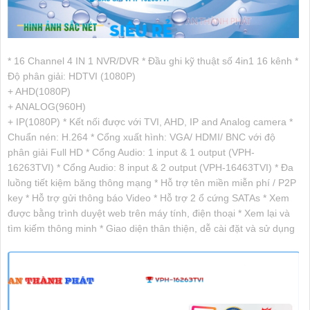
* 16 Channel 4 IN 1 NVR/DVR * Đầu ghi kỹ thuật số 4in1 16 kênh *
Độ phân giải: HDTVI (1080P)
+ AHD(1080P)
+ ANALOG(960H)
+ IP(1080P) * Kết nối được với TVI, AHD, IP and Analog camera *
Chuẩn nén: H.264 * Cổng xuất hình: VGA/ HDMI/ BNC với độ
phân giải Full HD * Cổng Audio: 1 input & 1 output (VPH-
16263TVI) * Cổng Audio: 8 input & 2 output (VPH-16463TVI) * Đa
luồng tiết kiệm băng thông mạng * Hỗ trợ tên miền miễn phí / P2P
key * Hỗ trợ gửi thông báo Video * Hỗ trợ 2 ổ cứng SATAs * Xem
được bằng trình duyệt web trên máy tính, điện thoại * Xem lại và
tìm kiếm thông minh * Giao diện thân thiện, dễ cài đặt và sử dụng