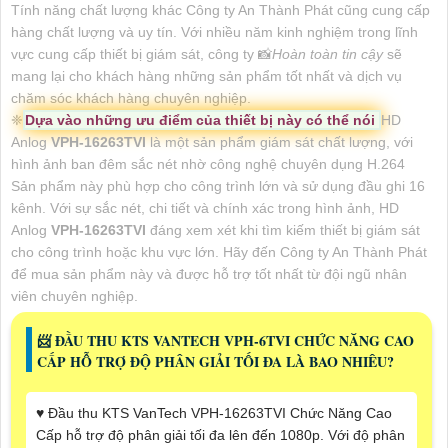
Tính năng chất lượng khác Công ty An Thành Phát cũng cung cấp
hàng chất lượng và uy tín. Với nhiều năm kinh nghiệm trong lĩnh
vực cung cấp thiết bị giám sát, công ty 📸
Hoàn toàn tin cậy
sẽ
mang lại cho khách hàng những sản phẩm tốt nhất và dịch vụ
chăm sóc khách hàng chuyên nghiệp.
❈
Dựa vào những ưu điểm của thiết bị này có thể nói
HD
Anlog
VPH-16263TVI
là một sản phẩm giám sát chất lượng, với
hình ảnh ban đêm sắc nét nhờ công nghệ chuyên dụng H.264
Sản phẩm này phù hợp cho công trình lớn và sử dụng đầu ghi 16
kênh. Với sự sắc nét, chi tiết và chính xác trong hình ảnh, HD
Anlog
VPH-16263TVI
đáng xem xét khi tìm kiếm thiết bị giám sát
cho công trình hoặc khu vực lớn. Hãy đến Công ty An Thành Phát
để mua sản phẩm này và được hỗ trợ tốt nhất từ đội ngũ nhân
viên chuyên nghiệp.
📨 ĐẦU THU KTS VANTECH VPH-6TVI CHỨC NĂNG CAO
CẤP HỖ TRỢ ĐỘ PHÂN GIẢI TỐI ĐA LÀ BAO NHIÊU?
♥️ Đầu thu KTS VanTech VPH-16263TVI Chức Năng Cao
Cấp hỗ trợ độ phân giải tối đa lên đến 1080p. Với độ phân