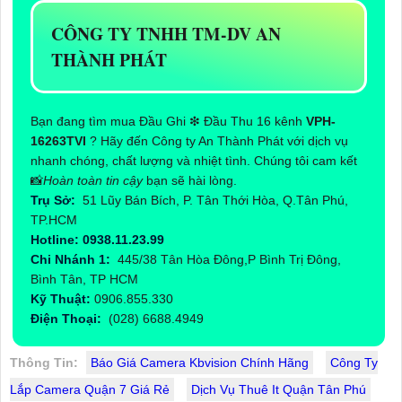
CÔNG TY TNHH TM-DV AN
THÀNH PHÁT
Bạn đang tìm mua Đầu Ghi ❇ Đầu Thu 16 kênh
VPH-
16263TVI
? Hãy đến Công ty An Thành Phát với dịch vụ
nhanh chóng, chất lượng và nhiệt tình. Chúng tôi cam kết
📸
Hoàn toàn tin cậy
bạn sẽ hài lòng.
Trụ Sở:
51 Lũy Bán Bích, P. Tân Thới Hòa, Q.Tân Phú,
TP.HCM
Hotline: 0938.11.23.99
Chi Nhánh 1:
445/38 Tân Hòa Đông,P Bình Trị Đông,
Bình Tân, TP HCM
Kỹ Thuật:
0906.855.330
Điện Thoại:
(028) 6688.4949
Thông Tin:
Báo Giá Camera Kbvision Chính Hãng
Công Ty
Lắp Camera Quận 7 Giá Rẻ
Dịch Vụ Thuê It Quận Tân Phú