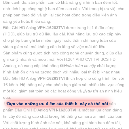
Bên cạnh đó, sản phẩm còn có khả năng ghi hình ban đêm tốt,
nhờ tích hợp công nghệ ban đêm cao cấp. Với trang bị ưu việt cho
phép bạn theo dõi và ghi lại các hoạt động trong điều kiện ánh
sáng yếu hoặc thiếu sáng.
Đầu Ghi HD Anlog
VPH-16263TVI
được trang bị 1 ổ đĩa cứng
(HDD), giúp lưu trữ dữ liệu lâu dài. Khả năng lưu trữ cao cấp này
cho phép bạn ghi lại nhiều ngày hoặc thậm chí hàng tuần của
video giám sát mà không cần lo lắng về việc mất dữ liệu.
Sản phẩm cũng được tích hợp công nghệ chuyên dụng, giúp đầu
ghi xử lý nhanh và mượt mà. Với H.264 AHD CVI TVI BCS HD
Analog, nó cung cấp khả năng 📸
Hoàn toàn tin cậy
chất lượng
hình ảnh ổn định và tương thích với nhiều loại thiết bị khác nhau.
Đầu Ghi HD Anlog
VPH-16263TVI
thích hợp cho công trình lớn với
16 kênh. Hệ thống này cho phép bạn giám sát nhiều khu vực cùng
một lúc, giám sát toàn bộ các hoạt động và ⁂
tự tin
an ninh hiệu
quả.
🗜️
Dựa vào những ưu điểm của thiết bị này có thể nói
sản
phẩm Đầu Ghi HD Anlog
VPH-16263TVI
là một sự lựa chọn đáng
tin cậy để nâng cao chất lượng hệ thống camera an ninh của bạn.
Với chất lượng hình ảnh sắc nét, khả năng ghi hình ban đêm tốt,
tích hợp công nghệ chuyên dụng và khả năng lưu trữ cao cấp, nó