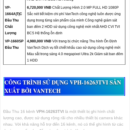
VP-
6,720,000 VNĐ
Chất Lượng Hình 2.0 MP FULL HD 1080P
1664A|T|C
Sắc nét tiết kiệm chi phí VanTech công nghệ luôn được ứng
Đầu Thu
dụng trong từng sản phẩm của mình Công nghệ giám sát
Chất
ban đêm 2 HDD sử dụng công nghệ mới nhất AHD CVI TVI
Lượng
BCS Hệ thống ỗn định
VP-1660SP
4,980,000 VNĐ
Với trang bị chức năng Thu hình Ổn Định
Đầu Thu
VanTech Dịch vụ tốt chiết khấu cao sử dụng công nghệ mới
Màu sắt trong sáng 4.0 megapixel Ultra 2k Giám sát ban đêm
1 HDD
CÔNG TRÌNH SỬ DỤNG
VPH-16263TVI
SẢN
XUẤT BỞI VANTECH
Đầu Thu 16 kênh
VPH-16263TVI
là một thiết bị ghi hình chất
lượng cao, được sử dụng rộng rãi cho nhiều thiết bị camera khác
nhau. Với khả năng hỗ trợ đến 16 kênh, nó có thể ghi hình từ các