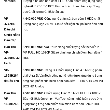
Vantech
Lượng hình ảnh ban đêm 4 HDD Sản phẩm ứng dụng công
nghệ AHD CVI TVI BCS Hình ảnh âm thanh trên cáp đồng
trục Chất lượng Chiết khấu cao
VP-
4,440,000 VNĐ
Công nghệ giám sát ban đêm 4 HDD chất
3242HD
lượng sáng đẹp 2.0 MP Giá rẻ tiết kiệm chi phí hình ảnh phù
Đầu ghi
hợp
Chức Năng
Cao Cấp
Đầu Thu
3,990,000 VNĐ
Với Chức Năng chất lượng sắc nét đến 2.0
VP-
MP FULL HD 1080P Giá rẻ phù hợp chi phí Xem ban đêm 4
3240HD 32
HDD
kênh
VP-
3,999,000 VNĐ
Trang Bị Chất Lượng Hình 4.0 MP Độ phân
1668H264
giải Ultra 2k VanTech công nghệ luôn được ứng dụng trong
❇ Đầu Thu
từng sản phẩm của mình Xem ban đêm 1 HDD AHD CVI TVI
BCS HD Analog
Đầu Thu
9,500,000 VNĐ
Chất Lượng Hình 2.0 MP FULL HD 1080P
VP-
Sắc nét tiết kiệm chi phí VanTech công nghệ luôn được ứng
1668H265
dụng trong từng sản phẩm của mình Xem ban đêm 2 HDD
AHD CVI TVI BCS HD Analog