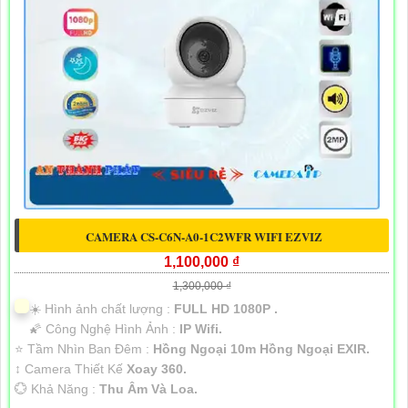
CAMERA CS-C6N-A0-1C2WFR WIFI EZVIZ
1,100,000 ₫
1,300,000 ₫
☀️ Hình ảnh chất lượng :
FULL HD 1080P .
🌠 Công Nghệ Hình Ảnh :
IP Wifi.
⭐ Tầm Nhìn Ban Đêm :
Hồng Ngoại 10m Hồng Ngoại EXIR.
↕️ Camera Thiết Kế
Xoay 360.
️💮 Khả Năng :
Thu Âm Và Loa.