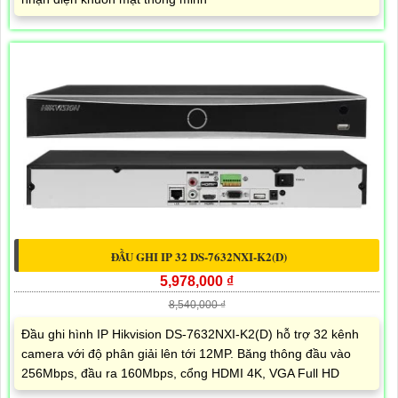
ĐẦU GHI IP 32 DS-7632NXI-K2(D)
5,978,000 ₫
8,540,000 ₫
Đầu ghi hình IP Hikvision DS-7632NXI-K2(D) hỗ trợ 32 kênh
camera với độ phân giải lên tới 12MP. Băng thông đầu vào
256Mbps, đầu ra 160Mbps, cổng HDMI 4K, VGA Full HD