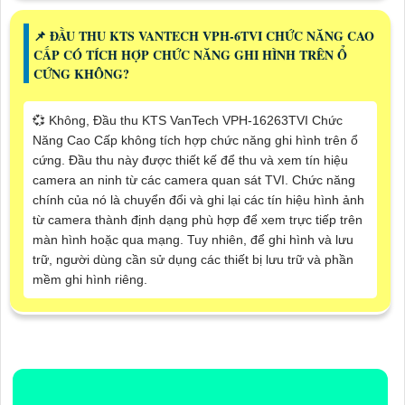
📌 ĐẦU THU KTS VANTECH VPH-6TVI CHỨC NĂNG CAO
CẤP CÓ TÍCH HỢP CHỨC NĂNG GHI HÌNH TRÊN Ổ
CỨNG KHÔNG?
💞 Không, Đầu thu KTS VanTech VPH-16263TVI Chức
Năng Cao Cấp không tích hợp chức năng ghi hình trên ổ
cứng. Đầu thu này được thiết kế để thu và xem tín hiệu
camera an ninh từ các camera quan sát TVI. Chức năng
chính của nó là chuyển đổi và ghi lại các tín hiệu hình ảnh
từ camera thành định dạng phù hợp để xem trực tiếp trên
màn hình hoặc qua mạng. Tuy nhiên, để ghi hình và lưu
trữ, người dùng cần sử dụng các thiết bị lưu trữ và phần
mềm ghi hình riêng.