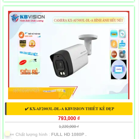
✔️ KX-AF2003L-DL-A KBVISION THIẾT KẾ ĐẸP
793,000 ₫
1,220,000 ₫
️👀 Chất lượng hình :
FULL HD 1080P .