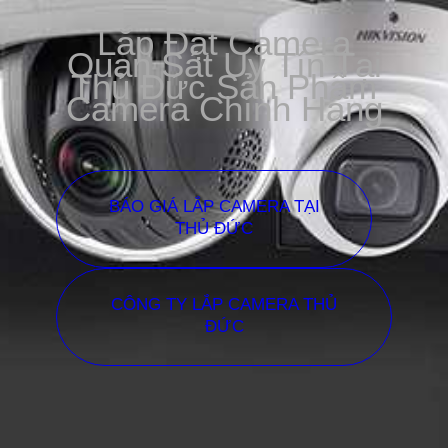
Lắp Đặt Camera
Quan Sát Uy Tín Tại
Thủ Đức Sản Phẩm
Camera Chính Hãng
BÁO GIÁ LẮP CAMERA TẠI
THỦ ĐỨC
CÔNG TY LẮP CAMERA THỦ
ĐỨC