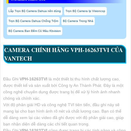
Lắp Trọn Bộ Camera Dahua nên dùng
Trọn Bộ Camera Ip Visioncop
Trọn Bộ Camera Dahua Chống Trộm
Bộ Camera Trong Nhà
Bộ Camera Ban Đêm Có Màu Kbvision
CAMERA CHÍNH HÃNG
VPH-16263TVI
CỦA
VANTECH
Đầu Ghi
VPH-16263TVI
là một thiết bị thu hình chất lượng cao,
được thiết kế và sản xuất bởi Công ty An Thành Phát. Đây là một
công nghệ chuyên dụng được trang bị để xử lý hình ảnh nhanh
chóng và chính xác.
Với độ phân giải HD và công nghệ TVI tiên tiến, đầu ghi này sẽ
mang lại cho bạn hình ảnh rõ nét và chất lượng cao. Bạn có thể
dễ dàng xem lại các video đã ghi được với độ phân giải cao, giúp
bạn nhận diện dễ dàng các chi tiết quan trọng.
Đầu Ghi
VPH-16263TVI
cũng được trang bị các tính năng và công