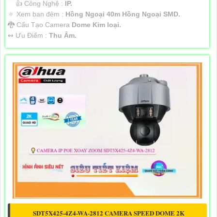
👍 Công Nghệ :
IP.
🔅 Xem ban đêm :
Hồng Ngoại 40m Hồng Ngoại SMD.
🐉️ Cấu Tạo Camera
Dome Kim loại.
️↭ Ưu Điểm :
Thu Âm.
SDT5X425-4Z4-WA-2812 CAMERA SPEED DOME 2K