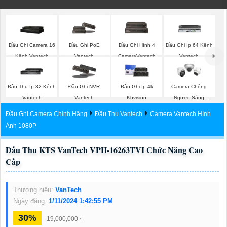
Đầu Ghi Camera 16
Đầu Ghi PoE
Đầu Ghi Hình 4
Đầu Ghi Ip 64 Kênh
Kênh Vantech
Vantech
CameraVantech
Vantech
Đầu Thu Ip 32 Kênh
Đầu Ghi NVR
Đầu Ghi Ip 4k
Camera Chống
Vantech
Vantech
Kbvision
Ngược Sáng
Hikvision
Đầu Ghi Camera Chính Hãng
Đầu Thu Vantech
Camera Vantech Hình
Ảnh 1080P
Đầu Thu KTS VanTech VPH-16263TVI Chức Năng Cao
Cấp
Thương hiệu:
VanTech
Ngày đăng:
1/11/2024 1:42:55 PM
30%
19,000,000 ₫