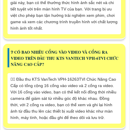
giải này, bạn có thể thưởng thức hình ảnh sắc nét và chi
tiết tuyệt vời trên màn hình TV của bạn. Với trang bị ưu
việt cho phép bạn tận hưởng trải nghiệm xem phim, chơi
game và xem các chương trình truyền hình với chất lượng
hình ảnh tốt nhất.
❔ CÓ BAO NHIÊU CỔNG VÀO VIDEO VÀ CỔNG RA
VIDEO TRÊN ĐẦU THU KTS VANTECH VPH-6TVI CHỨC
NĂNG CAO CẤP?
❤️‍💋‍ Đầu thu KTS VanTech VPH-16263TVI Chức Năng Cao
Cấp có tổng cộng 16 cổng vào video và 2 cổng ra video.
Với 16 cổng vào video, bạn có thể kết nối đồng thời nhiều
camera để giám sát từ nhiều góc độ khác nhau. Đồng
thời, với 2 cổng ra video, bạn có thể xem và ghi lại hình
ảnh từ đầu thu lên các thiết bị xuất video khác như màn
hình, máy tính, hoặc đầu ghi để theo dõi và lưu trữ.