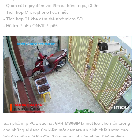
- Quan sát ngày đêm với tầm xa hồng ngoại 3 0m
- Tích hợp M icrophone l ọc nhiễu
- Tích hợp 01 khe cắm thẻ nhớ micro SD
- Hỗ trợ P oE / ONVIF / Ip66
Sản phẩm Ip POE sắc nét
VPH-M306IP
là một lựa chọn ấn tượng
cho những ai đang tìm kiếm một camera an ninh chất lượng cao.
Với độ phân giải lên đến 2.0 megapixel, sản phẩm Khẳng định