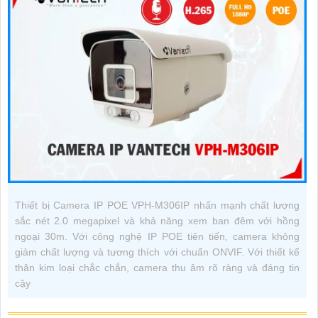
Thiết bị Camera IP POE VPH-M306IP nhấn mạnh chất lượng
sắc nét 2.0 megapixel và khả năng xem ban đêm với hồng
ngoại 30m. Với công nghệ IP POE tiên tiến, camera không
giảm chất lượng và tương thích với chuẩn ONVIF. Với thiết kế
thân kim loại chắc chắn, camera thu âm rõ ràng và đáng tin
cậy