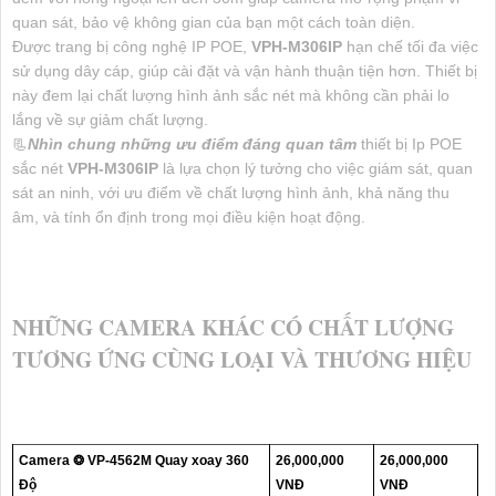
quan sát, bảo vệ không gian của bạn một cách toàn diện.
Được trang bị công nghệ IP POE,
VPH-M306IP
hạn chế tối đa việc
sử dụng dây cáp, giúp cài đặt và vận hành thuận tiện hơn. Thiết bị
này đem lại chất lượng hình ảnh sắc nét mà không cần phải lo
lắng về sự giảm chất lượng.
📃
Nhìn chung những ưu điểm đáng quan tâm
thiết bị Ip POE
sắc nét
VPH-M306IP
là lựa chọn lý tưởng cho việc giám sát, quan
sát an ninh, với ưu điểm về chất lượng hình ảnh, khả năng thu
âm, và tính ổn định trong mọi điều kiện hoạt động.
NHỮNG CAMERA KHÁC CÓ CHẤT LƯỢNG
TƯƠNG ỨNG CÙNG LOẠI VÀ THƯƠNG HIỆU
Camera ❂ VP-4562M Quay xoay 360
26,000,000
26,000,000
Độ
VNĐ
VNĐ