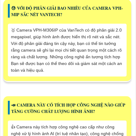
😓 VỚI ĐỘ PHÂN GIẢI BAO NHIÊU CỦA CAMERA VPH-
MIP SẮC NÉT VANTECH?
🥇 Camera VPH-M306IP của VanTech có độ phân giải 2.0
megapixel, giúp hình ảnh được hiển thị rõ nét và sắc nét.
Với độ phân giải đáng tin cậy này, bạn có thể tin tưởng
rằng camera sẽ ghi lại mọi chi tiết quan trọng một cách rõ
ràng và chất lượng. Những công nghệ ấn tượng tích hợp
Bạn sẽ được bạn có thể theo dõi và giám sát một cách an
toàn và hiệu quả.
📣 CAMERA NÀY CÓ TÍCH HỢP CÔNG NGHỆ NÀO GIÚP
TĂNG CƯỜNG CHẤT LƯỢNG HÌNH ẢNH?
👍 Camera này tích hợp công nghệ cao cấp như công
nghệ xử lý hình ảnh AI (trí tuệ nhân tạo), công nghệ chống