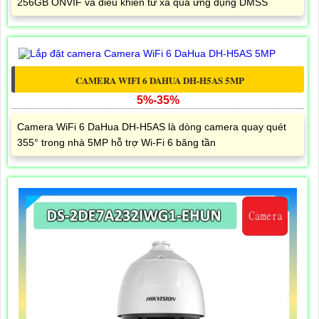
256GB ONVIF và điều khiển từ xa qua ứng dụng DMSS
CAMERA WIFI 6 DAHUA DH-H5AS 5MP
5%-35%
Camera WiFi 6 DaHua DH-H5AS là dòng camera quay quét
355° trong nhà 5MP hỗ trợ Wi-Fi 6 băng tần