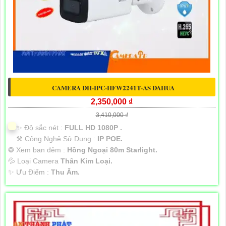
CAMERA DH-IPC-HFW2241T-AS DAHUA
2,350,000 ₫
3,410,000 ₫
✨ Độ sắc nét :
FULL HD 1080P .
⚒ Công Nghệ Sử Dụng :
IP POE.
❂ Xem ban đêm :
Hồng Ngoại 80m Starlight.
💦 Loại Camera
Thân Kim Loại.
️✨ Ưu Điểm :
Thu Âm.