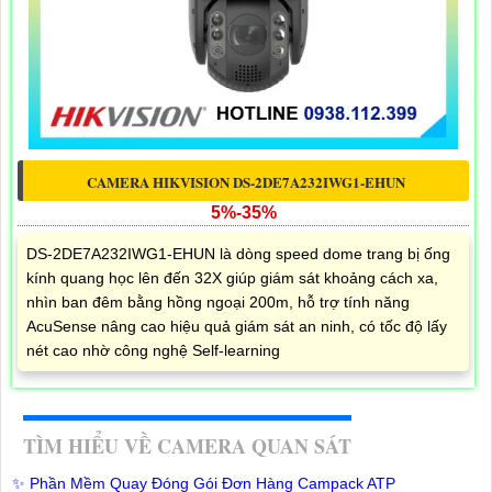
CAMERA HIKVISION DS-2DE7A232IWG1-EHUN
5%-35%
DS-2DE7A232IWG1-EHUN là dòng speed dome trang bị ống
kính quang học lên đến 32X giúp giám sát khoảng cách xa,
nhìn ban đêm bằng hồng ngoại 200m, hỗ trợ tính năng
AcuSense nâng cao hiệu quả giám sát an ninh, có tốc độ lấy
nét cao nhờ công nghệ Self-learning
TÌM HIỂU VỀ CAMERA QUAN SÁT
✨ Phần Mềm Quay Đóng Gói Đơn Hàng Campack ATP