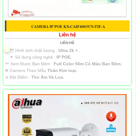
CAMERA IP POE KX-CAIF4003UN-TIF-A
Liên hệ
LIÊN HỆ
🦉 Hình ảnh chất lượng :
Ultra 2k + .
⚜️ Sử dụng công nghệ :
IP POE.
🔦 Xem Được Ban Đêm :
Full Color 50m Có Màu Ban Ðêm.
❄ Camera Theo Mẫu
Thân Kim loại.
️➲ Đặt Điểm :
Thu Âm Và Loa.