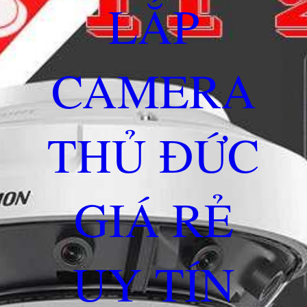
LẮP
CAMERA
THỦ ĐỨC
GIÁ RẺ
UY TÍN