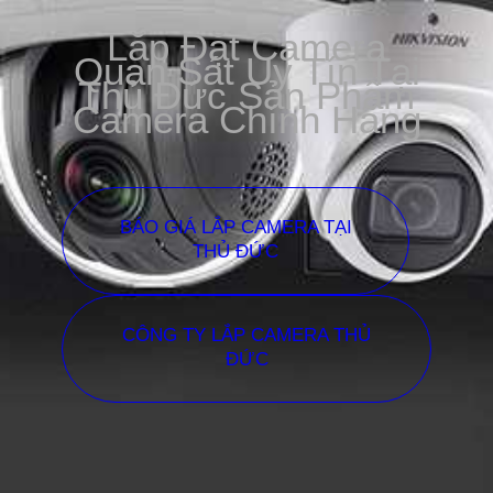
Lắp Đặt Camera
Quan Sát Uy Tín Tại
Thủ Đức Sản Phẩm
Camera Chính Hãng
BÁO GIÁ LẮP CAMERA TẠI
THỦ ĐỨC
CÔNG TY LẮP CAMERA THỦ
ĐỨC