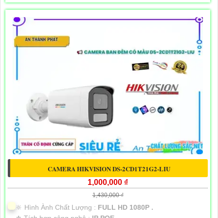
CAMERA HIKVISION DS-2CD1T21G2-LIU
1,000,000 ₫
1,430,000 ₫
🔆 Hình Ành Chất Lượng :
FULL HD 1080P .
⚜️ Tích hợp công nghệ :
IP POE.