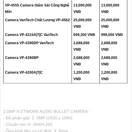
VP-4555 Camera Giám Sát Công Nghệ
13,000,000
13,000,000
Mới
VNĐ
VNĐ
Camera VanTech Chất Lượng VP-4562
25,000,000
25,000,000
VNĐ
VNĐ
Camera VP-4224A|T|C VanTech
699,300 VNĐ
999,000 VNĐ
Camera VP-4390DP VanTech
2,688,000
2,688,000
VNĐ
VNĐ
Camera VP-4390BP
2,688,000
2,688,000
VNĐ
VNĐ
Camera VP-4200A|T|C
1,200,000
1,200,000
VNĐ
VNĐ
2.0MP N ETWORK AUDIO BULLET CAMERA '
- Độ phân giải: 2 .0MP (1920 x 1080)
- Chuẩn nén H .264/H.265
- Ống kính tiêu cự cố định: 3 .6mm