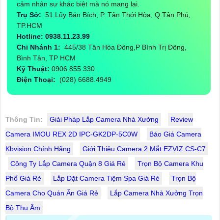
cảm nhận sự khác biệt mà nó mang lại.
Trụ Sở:
51 Lũy Bán Bích, P. Tân Thới Hòa, Q.Tân Phú,
TP.HCM
Hotline: 0938.11.23.99
Chi Nhánh 1:
445/38 Tân Hòa Đông,P Bình Trị Đông,
Bình Tân, TP HCM
Kỹ Thuật:
0906.855.330
Điện Thoại:
(028) 6688.4949
Thông Tin:
Giải Pháp Lắp Camera Nhà Xưởng
Review
Camera IMOU REX 2D IPC-GK2DP-5C0W
Báo Giá Camera
Kbvision Chính Hãng
Giới Thiệu Camera 2 Mắt EZVIZ CS-C7
Công Ty Lắp Camera Quận 8 Giá Rẻ
Trọn Bộ Camera Khu
Phố Giá Rẻ
Lắp Đặt Camera Tiệm Spa Giá Rẻ
Trọn Bộ
Camera Cho Quán Ăn Giá Rẻ
Lắp Camera Nhà Xưởng Trọn
Bộ Thu Âm