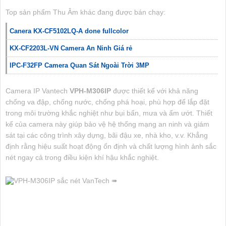
Top sản phẩm Thu Âm khác đang được bán chạy:
Canera KX-CF5102LQ-A done fullcolor
KX-CF2203L-VN Camera An Ninh Giá rẻ
IPC-F32FP Camera Quan Sát Ngoài Trời 3MP
Camera IP Vantech
VPH-M306IP
được thiết kế với khả năng
chống va đập, chống nước, chống phá hoại, phù hợp để lắp đặt
trong môi trường khắc nghiệt như bụi bẩn, mưa và ẩm ướt. Thiết
kế của camera này giúp bảo vệ hệ thống mạng an ninh và giám
sát tại các công trình xây dựng, bãi đậu xe, nhà kho, v.v. Khẳng
định rằng hiệu suất hoạt động ổn định và chất lượng hình ảnh sắc
nét ngay cả trong điều kiện khí hậu khắc nghiệt.