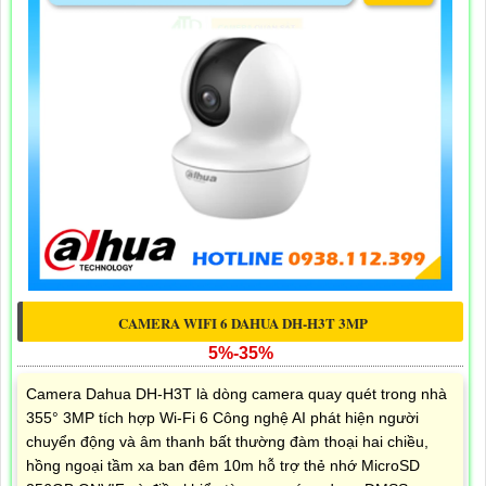
CAMERA WIFI 6 DAHUA DH-H3T 3MP
5%-35%
Camera Dahua DH-H3T là dòng camera quay quét trong nhà
355° 3MP tích hợp Wi-Fi 6 Công nghệ AI phát hiện người
chuyển động và âm thanh bất thường đàm thoại hai chiều,
hồng ngoại tầm xa ban đêm 10m hỗ trợ thẻ nhớ MicroSD