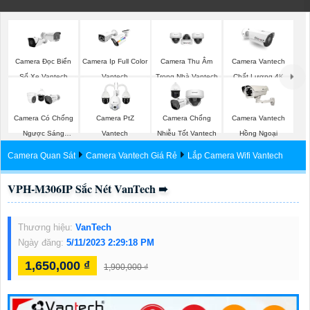
Camera Đọc Biển
Camera Ip Full Color
Camera Thu Âm
Camera Vantech
Số Xe Vantech
Vantech
Trong Nhà Vantech
Chất Lượng 4K
Camera Có Chống
Camera PtZ
Camera Chống
Camera Vantech
Ngược Sáng
Vantech
Nhiễu Tốt Vantech
Hồng Ngoại
Vantech
Camera Quan Sát
Camera Vantech Giá Rẻ
Lắp Camera Wifi Vantech
VPH-M306IP Sắc Nét VanTech ➠
Thương hiệu:
VanTech
Ngày đăng:
5/11/2023 2:29:18 PM
1,650,000 ₫
1,900,000 ₫