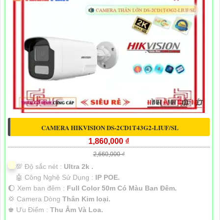
CAMERA HIKVISION DS-2CD1T43G2-LIUF/SL
1,860,000 ₫
2,660,000 ₫
💯 Độ sắc nét :
Ultra 2k .
🤖️ Công Nghệ Sử Dụng :
IP POE.
🌔 Xem ban đêm :
Full Color 50m Có Màu Ban Ðêm.
💢 Camera Dòng
Thân Kim loại.
️♚ Ưu Điểm :
Thu Âm Và Loa.