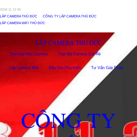
0938 11 23 99
LẮP CAMERA THỦ ĐỨC
CÔNG TY LẮP CAMERA THỦ ĐỨC
LẮP CAMERA WIFI THỦ ĐỨC
LẮP CAMERA THỦ ĐỨC
Thương Hiệu Camera
Trọn Bộ Camera Giá Rẻ
Lắp Camera Wifi
Đầu Ghi Phụ Kiên
Tư Vấn Giải Pháp
CÔNG TY