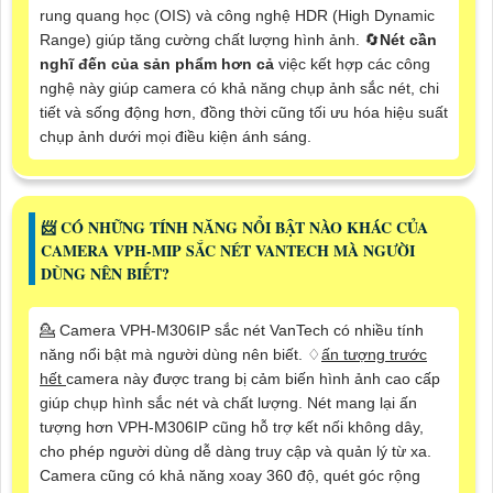
rung quang học (OIS) và công nghệ HDR (High Dynamic
Range) giúp tăng cường chất lượng hình ảnh. 🔄
Nét cần
nghĩ đến của sản phẩm hơn cả
việc kết hợp các công
nghệ này giúp camera có khả năng chụp ảnh sắc nét, chi
tiết và sống động hơn, đồng thời cũng tối ưu hóa hiệu suất
chụp ảnh dưới mọi điều kiện ánh sáng.
📨 CÓ NHỮNG TÍNH NĂNG NỔI BẬT NÀO KHÁC CỦA
CAMERA VPH-MIP SẮC NÉT VANTECH MÀ NGƯỜI
DÙNG NÊN BIẾT?
💁 Camera VPH-M306IP sắc nét VanTech có nhiều tính
năng nổi bật mà người dùng nên biết. ♢
ấn tượng trước
hết
camera này được trang bị cảm biến hình ảnh cao cấp
giúp chụp hình sắc nét và chất lượng. Nét mang lại ấn
tượng hơn VPH-M306IP cũng hỗ trợ kết nối không dây,
cho phép người dùng dễ dàng truy cập và quản lý từ xa.
Camera cũng có khả năng xoay 360 độ, quét góc rộng