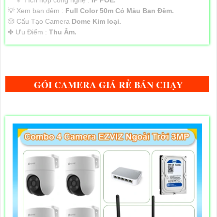
💡 Xem ban đêm :
Full Color 50m Có Màu Ban Ðêm.
🎲 Cấu Tạo Camera
Dome Kim loại.
️✤ Ưu Điểm :
Thu Âm.
GÓI CAMERA GIÁ RẺ BÁN CHẠY