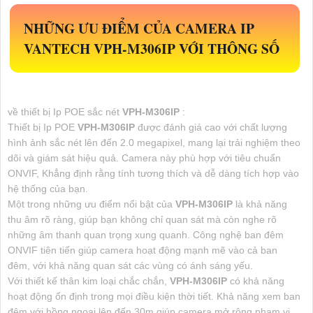
NHỮNG ƯU ĐIỂM CỦA CAMERA IP
VANTECH
VPH-M306IP
VỚI THÔNG SỐ
về thiết bị Ip POE sắc nét
VPH-M306IP
:
Thiết bị Ip POE
VPH-M306IP
được đánh giá cao với chất lượng
hình ảnh sắc nét lên đến 2.0 megapixel, mang lại trải nghiệm theo
dõi và giám sát hiệu quả. Camera này phù hợp với tiêu chuẩn
ONVIF, Khẳng định rằng tính tương thích và dễ dàng tích hợp vào
hệ thống của bạn.
Một trong những ưu điểm nổi bật của
VPH-M306IP
là khả năng
thu âm rõ ràng, giúp bạn không chỉ quan sát mà còn nghe rõ
những âm thanh quan trọng xung quanh. Công nghệ ban đêm
ONVIF tiên tiến giúp camera hoạt động mạnh mẽ vào cả ban
đêm, với khả năng quan sát các vùng có ánh sáng yếu.
Với thiết kế thân kim loại chắc chắn,
VPH-M306IP
có khả năng
hoạt động ổn định trong mọi điều kiện thời tiết. Khả năng xem ban
đêm với hồng ngoại lên đến 30m giúp camera mở rộng phạm vi