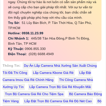
ngay. Chúng tôi tự hào là nơi luôn có sẵn sản phẩm này và
sẽ cung cấp cho bạn giải pháp tốt nhất. Với sự tư vấn từ
đội ngũ chuyên nghiệp của chúng tôi, bạn chắc chắn sẽ
tìm thấy giải pháp phù hợp với nhu cầu của mình.
Trụ Sở:
51 Lũy Bán Bích, P. Tân Thới Hòa, Q.Tân Phú,
TP.HCM
Hotline: 0938.11.23.99
Chi Nhánh 1:
445/38 Tân Hòa Đông,P Bình Trị Đông,
Bình Tân, TP HCM
Kỹ Thuật:
0906.855.330
Điện Thoại:
(028) 6688.4949
Thông Tin:
Dự Án Lắp Camera Nhà Xưởng Sản Xuất Chúng
Tôi Đã Thi Công
Lắp Camera Kbone Giá Rẻ
Lắp Đặt
Camera Imou Giá Rẻ Chính Hãng
Thi Công Camera Nhà
Xưởng Uy Tín
Lắp Camera Trọn Bộ Giá Rẻ Khuyến Mãi
Trọn Bộ Camera Giá Rẻ Cho Tiệm Spa
Bộ Camera Báo Động
Tiệm Vàng
Lắp Đặt Trọn Bộ Camera Giá Rẻ Độ Nét Cao
Bộ