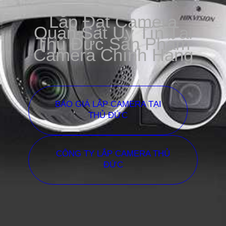
Lắp Đặt Camera
Quan Sát Uy Tín Tại
Thủ Đức Sản Phẩm
Camera Chính Hãng
BÁO GIÁ LẮP CAMERA TẠI
THỦ ĐỨC
CÔNG TY LẮP CAMERA THỦ
ĐỨC