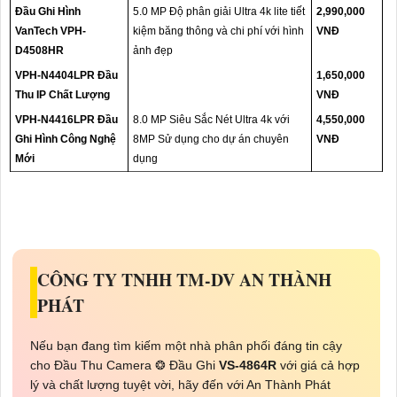
Đầu Ghi Hình
5.0 MP Độ phân giải Ultra 4k lite tiết
2,990,000
VanTech VPH-
kiệm băng thông và chi phí với hình
VNĐ
D4508HR
ảnh đẹp
VPH-N4404LPR Đầu
1,650,000
Thu IP Chất Lượng
VNĐ
VPH-N4416LPR Đầu
8.0 MP Siêu Sắc Nét Ultra 4k với
4,550,000
Ghi Hình Công Nghệ
8MP Sử dụng cho dự án chuyên
VNĐ
Mới
dụng
CÔNG TY TNHH TM-DV AN THÀNH
PHÁT
Nếu bạn đang tìm kiếm một nhà phân phối đáng tin cậy
cho Đầu Thu Camera ❂ Đầu Ghi
VS-4864R
với giá cả hợp
lý và chất lượng tuyệt vời, hãy đến với An Thành Phát