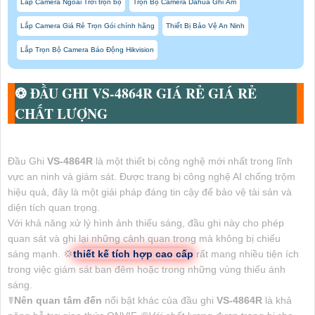
Lắp Camera Ngoài Trời trọn bộ
Trọn Bộ Camera Dahua Ghi Âm
Lắp Camera Giá Rẻ Trọn Gói chính hãng
Thiết Bị Bảo Vệ An Ninh
Lắp Trọn Bộ Camera Báo Động Hikvision
❂ ĐẦU GHI
VS-4864R
GIÁ RẺ GIÁ RẺ
CHẤT LƯỢNG
Đầu Ghi
VS-4864R
là một thiết bị công nghệ mới nhất trong lĩnh
vực an ninh và giám sát. Được trang bị công nghệ AI chống trộm
hiệu quả, đây là một giải pháp đáng tin cậy để bảo vệ tài sản và
diện tích quan trọng.
Với khả năng xử lý hình ảnh thiếu sáng, đầu ghi này cho phép
quan sát và ghi lại những cảnh quan trong mà không bị chiếu
sáng mạnh. 💢
thiết kế tích hợp cao cấp
rất mang nhiều tiện ích
trong việc giám sát ban đêm hoặc trong những vùng thiếu ánh
sáng.
☤
Nên quan tâm đến
nổi bật khác của đầu ghi
VS-4864R
là khả