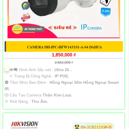
CAMERA DH-IPC-HFW1431S1-A-S4 DAHUA
1,850,000 ₫
2,662,000 ₫
👁️‍🗨 Hình Ảnh Sắc nét :
Ultra 2k .
⚛️ Trang Bị Công Nghệ :
IP POE.
🌚 Tầm Nhìn Ban Đêm :
Hồng Ngoại 30m Hồng Ngoại Smart
IR.
🎲 Cấu Tạo Camera
Thân Kim Loại.
️💠 Khả Năng :
Thu Âm.