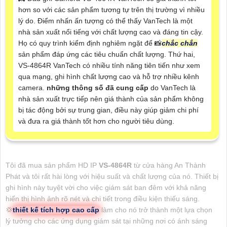
hơn so với các sản phẩm tương tự trên thị trường vì nhiều
lý do. Điểm nhấn ấn tượng có thể thấy VanTech là một
nhà sản xuất nổi tiếng với chất lượng cao và đáng tin cậy.
Họ có quy trình kiểm định nghiêm ngặt để 📸
chắc chắn
sản phẩm đáp ứng các tiêu chuẩn chất lượng. Thứ hai,
VS-4864R VanTech có nhiều tính năng tiên tiến như xem
qua mạng, ghi hình chất lượng cao và hỗ trợ nhiều kênh
camera.
những thông số đã cung cấp
do VanTech là
nhà sản xuất trực tiếp nên giá thành của sản phẩm không
bị tác động bởi sự trung gian, điều này giúp giảm chi phí
và đưa ra giá thành tốt hơn cho người tiêu dùng.
Tôi đã mua sản phẩm HD IP
VS-4864R
từ cửa hàng An Thành
Phát và tôi rất hài lòng với hiệu suất và chất lượng của nó. Thiết bị
ghi hình này tuyệt vời cho việc giám sát ban đêm với khả năng
hiển thị hình ảnh rõ nét và chi tiết trong điều kiện thiếu sáng.
💢
thiết kế tích hợp cao cấp
làm cho nó trở thành một lựa chọn
lý tưởng cho các ứng dụng giám sát tại những nơi có ánh sáng