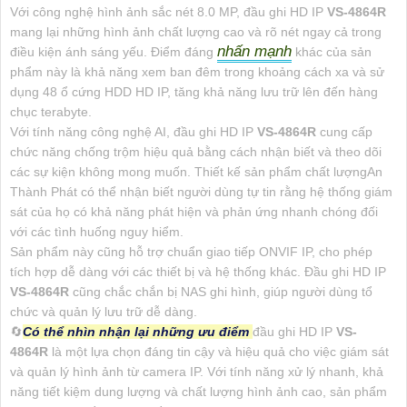
Với công nghệ hình ảnh sắc nét 8.0 MP, đầu ghi HD IP
VS-4864R
mang lại những hình ảnh chất lượng cao và rõ nét ngay cả trong
nhấn mạnh
điều kiện ánh sáng yếu. Điểm đáng
khác của sản
phẩm này là khả năng xem ban đêm trong khoảng cách xa và sử
dụng 48 ổ cứng HDD HD IP, tăng khả năng lưu trữ lên đến hàng
chục terabyte.
Với tính năng công nghệ AI, đầu ghi HD IP
VS-4864R
cung cấp
chức năng chống trộm hiệu quả bằng cách nhận biết và theo dõi
các sự kiện không mong muốn. Thiết kế sản phẩm chất lượngAn
Thành Phát có thể nhận biết người dùng tự tin rằng hệ thống giám
sát của họ có khả năng phát hiện và phản ứng nhanh chóng đối
với các tình huống nguy hiểm.
Sản phẩm này cũng hỗ trợ chuẩn giao tiếp ONVIF IP, cho phép
tích hợp dễ dàng với các thiết bị và hệ thống khác. Đầu ghi HD IP
VS-4864R
cũng chắc chắn bị NAS ghi hình, giúp người dùng tổ
chức và quản lý lưu trữ dễ dàng.
🔄
Có thể nhìn nhận lại những ưu điểm
đầu ghi HD IP
VS-
4864R
là một lựa chọn đáng tin cậy và hiệu quả cho việc giám sát
và quản lý hình ảnh từ camera IP. Với tính năng xử lý nhanh, khả
năng tiết kiệm dung lượng và chất lượng hình ảnh cao, sản phẩm