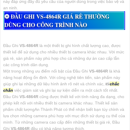
này đáp ứng đầy đủ yêu cầu của người dùng trong việc bảo vệ và
an ninh.
❂ ĐẦU GHI
VS-4864R
GIÁ RẺ THƯỜNG
DÙNG CHO CÔNG TRÌNH NÀO
Đầu Ghi
VS-4864R
là một thiết bị ghi hình chất lượng cao, được
thiết kế để sử dụng cho nhiều thiết bị camera khác nhau. Với mức
giá rẻ, sản phẩm này phù hợp cho cả những dự án cao cấp lẫn
các công trình dân dụng.
Một trong những ưu điểm nổi bật của Đầu Ghi
VS-4864R
là khả
năng hoạt động ổn định. Với công nghệ tiên tiến, sản phẩm này
giúp ghi lại những dữ liệu hình ảnh rõ nét và chính xác, 📸
chắc
chắn
việc giám sát và ghi lại sự kiện diễn ra một cách tốt nhất.
Đầu Ghi
VS-4864R
cũng được thiết kế với tính năng đa dạng, cho
phép kết nối với nhiều thiết bị camera khác nhau. Thiết kế sản
phẩm chất lượngAn Thành Phát có thể nhận biết bạn tùy chỉnh và
lựa chọn những camera phù hợp với mục đích sử dụng cụ thể của
mình. Từ những camera cao cấp đến những thiết bị giá rẻ, Đầu
Ghi
VS-4864R
đều có khả năng tương thích.