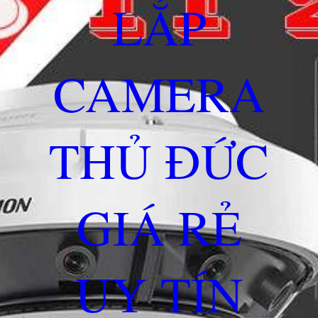
LẮP
CAMERA
THỦ ĐỨC
GIÁ RẺ
UY TÍN