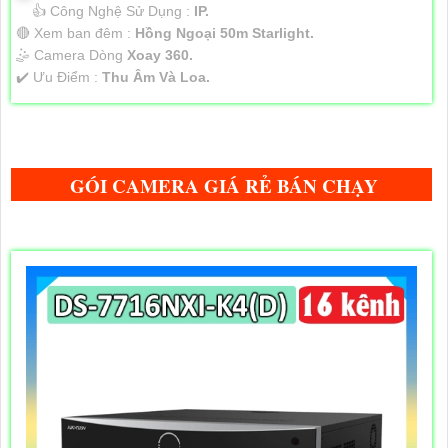
👍 Công Nghệ Sử Dụng :
IP.
🔴 Xem ban đêm :
Hồng Ngoại 50m Starlight.
🤹 Camera Dòng
Xoay 360.
️✔️ Ưu Điểm :
Thu Âm Và Loa.
GÓI CAMERA GIÁ RẺ BÁN CHẠY