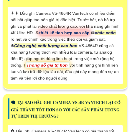
️👩‍👩 Đầu ghi Camera VS-4864R VanTech có nhiều điểm
nổi bật giúp tạo nên giá trị đặc biệt. Trước hết, nó hỗ trợ
ghi và phát lại video chất lượng cao, với khả năng ghi hình
4K Ultra HD. 💢
thiết kế tích hợp cao cấp
📸
chắc chắn
rõ nét và chính xác trong việc theo dõi và giám sát.
❃
Công nghệ chất lượng cao hơn
VS-4864R cũng có
khả năng tương thích với nhiều loại camera, từ analog
đến IP, giúp người dùng linh hoạt trong việc mở rộng hệ
thống. ƒ
Thông số giá trị hơn
với tính năng ghi hình liên
tục và lưu trữ dữ liệu lâu dài, đầu ghi này mang đến sự an
tâm và tiện lợi cho người dùng.
🗨️ TẠI SAO ĐẦU GHI CAMERA VS-4R VANTECH LẠI CÓ
GIÁ THÀNH TỐT HƠN SO VỚI CÁC SẢN PHẨM TƯƠNG
TỰ TRÊN THỊ TRƯỜNG?
👸 Đầu ghi Camera VS-4864R VanTech có giá thành tốt