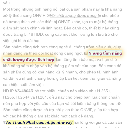
yếu.
Một trong những tính năng nổi bật của sản phẩm này là khả năng
xử lý thiếu sáng ONVIF. ®️
Với chất lượng được trang bị
cho phép
nó tương thích với các thiết bị ONVIF khác, tạo ra một hệ thống
giám sát hoàn chỉnh và linh hoạt. Bên cạnh đó, thiết bị này cũng
được trang bị 48 HDD, cung cấp một khối lượng lớn lưu trữ cho
việc ghi hình dài hạn.
Sản phẩm cũng tích hợp công nghệ AI chống trộm hiệu quả, giúp
nhận dạng và theo dõi hoạt động đáng ngờ. 📸
Những tính năng
chất lượng được tích hợp
làm tăng tính bảo mật và hạn chế
khả năng xâm nhập vào hệ thống giám sát của bạn. Bên cạnh đó,
sản phẩm cũng có khả năng xử lý nhanh, cho phép tải hình ảnh
và dữ liệu nhanh chóng hơn, giúp bạn tiết kiệm thời gian và nâng
cao hiệu suất làm việc.
HD IP
VS-4864R
hỗ trợ nhiều chuẩn nén video như H.265+,
H.265, H.264+ và H.264, điều này cho phép bạn lựa chọn chuẩn
nén phù hợp với yêu cầu của bạn và tiết kiệm băng thông lưu trữ.
Sản phẩm cũng được hỗ trợ bởi giao thức ONVIF, giúp tích hợp
với các hệ thống giám sát khác một cách dễ dàng.
®️
An Thành Phát cảm nhận như vậy
hài lòng với giá cả của sản