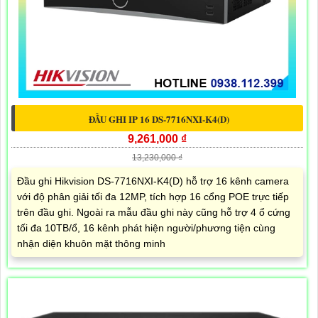
ĐẦU GHI IP 16 DS-7716NXI-K4(D)
9,261,000 ₫
13,230,000 ₫
Đầu ghi Hikvision DS-7716NXI-K4(D) hỗ trợ 16 kênh camera
với độ phân giải tối đa 12MP, tích hợp 16 cổng POE trực tiếp
trên đầu ghi. Ngoài ra mẫu đầu ghi này cũng hỗ trợ 4 ổ cứng
tối đa 10TB/ổ, 16 kênh phát hiện người/phương tiện cùng
nhận diện khuôn mặt thông minh