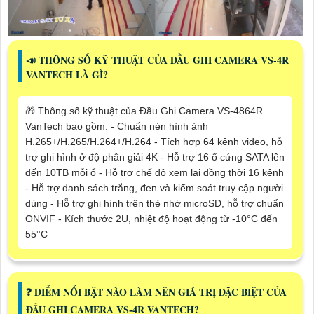
📣 THÔNG SỐ KỸ THUẬT CỦA ĐẦU GHI CAMERA VS-4R
VANTECH LÀ GÌ?
🎁 Thông số kỹ thuật của Đầu Ghi Camera VS-4864R
VanTech bao gồm: - Chuẩn nén hình ảnh
H.265+/H.265/H.264+/H.264 - Tích hợp 64 kênh video, hỗ
trợ ghi hình ở độ phân giải 4K - Hỗ trợ 16 ổ cứng SATA lên
đến 10TB mỗi ổ - Hỗ trợ chế độ xem lại đồng thời 16 kênh
- Hỗ trợ danh sách trắng, đen và kiểm soát truy cập người
dùng - Hỗ trợ ghi hình trên thẻ nhớ microSD, hỗ trợ chuẩn
ONVIF - Kích thước 2U, nhiệt độ hoạt động từ -10°C đến
55°C
❓ ĐIỂM NỔI BẬT NÀO LÀM NÊN GIÁ TRỊ ĐẶC BIỆT CỦA
ĐẦU GHI CAMERA VS-4R VANTECH?