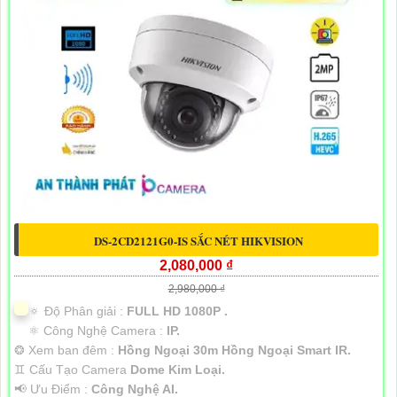
DS-2CD2121G0-IS SẮC NÉT HIKVISION
2,080,000 ₫
2,980,000 ₫
🔅 Độ Phân giải :
FULL HD 1080P .
⚛️ Công Nghệ Camera :
IP.
❂ Xem ban đêm :
Hồng Ngoại 30m Hồng Ngoại Smart IR.
♊ Cấu Tạo Camera
Dome Kim Loại.
️📢 Ưu Điểm :
Công Nghệ AI.