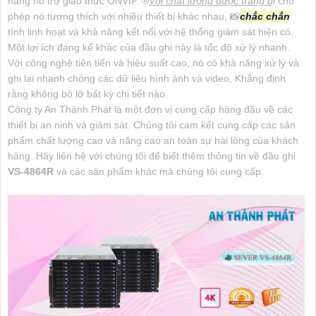
năng hỗ trợ giao thức ONVIF. ®️
Với chất lượng được trang bị
cho
phép nó tương thích với nhiều thiết bị khác nhau, 📸
chắc chắn
tính linh hoạt và khả năng kết nối với hệ thống giám sát hiện có.
Một lợi ích đáng kể khác của đầu ghi này là tốc độ xử lý nhanh.
Với công nghệ tiên tiến và hiệu suất cao, nó có khả năng xử lý và
ghi lại nhanh chóng các dữ liệu hình ảnh và video, Khẳng định
rằng không bỏ lỡ bất kỳ chi tiết nào.
Công ty An Thành Phát là một đơn vị cung cấp hàng đầu về các
thiết bị an ninh và giám sát. Chúng tôi cam kết cung cấp các sản
phẩm chất lượng cao và nâng cao an toàn sự hài lòng của khách
hàng. Hãy liên hệ với chúng tôi để biết thêm thông tin về đầu ghi
VS-4864R
và các sản phẩm khác mà chúng tôi cung cấp.