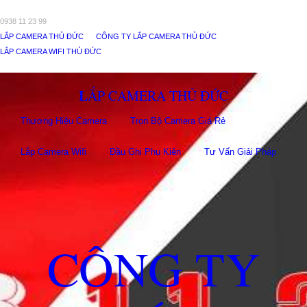
0938 11 23 99
LẮP CAMERA THỦ ĐỨC
CÔNG TY LẮP CAMERA THỦ ĐỨC
LẮP CAMERA WIFI THỦ ĐỨC
LẮP CAMERA THỦ ĐỨC
Thương Hiệu Camera
Trọn Bộ Camera Giá Rẻ
Lắp Camera Wifi
Đầu Ghi Phụ Kiên
Tư Vấn Giải Pháp
CÔNG TY