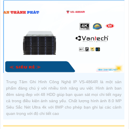
Trung Tâm Ghi Hình Công Nghệ IP VS-4864R là một sản
phẩm đáng chú ý với nhiều tính năng ưu việt. Hình ảnh ban
đêm sáng đẹp với 48 HDD giúp bạn quan sát mọi chi tiết ngay
cả trong điều kiện ánh sáng yếu. Chất lượng hình ảnh 8.0 MP
Siêu Sắc Nét Ultra 4k với 8MP cho phép bạn ghi lại các cảnh
quan trọng với độ chi tiết cao