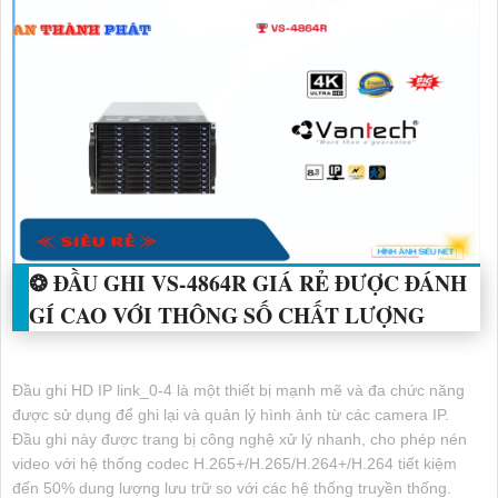
❂ ĐẦU GHI
VS-4864R
GIÁ RẺ ĐƯỢC ĐÁNH
GÍ CAO VỚI THÔNG SỐ CHẤT LƯỢNG
Đầu ghi HD IP link_0-4 là một thiết bị mạnh mẽ và đa chức năng
được sử dụng để ghi lại và quản lý hình ảnh từ các camera IP.
Đầu ghi này được trang bị công nghệ xử lý nhanh, cho phép nén
video với hệ thống codec H.265+/H.265/H.264+/H.264 tiết kiệm
đến 50% dung lượng lưu trữ so với các hệ thống truyền thống.