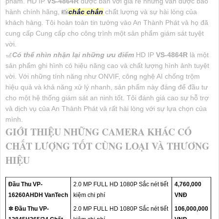
phẩm. HD IP
VS-4864R
được bán với giá rẻ nhưng vẫn được bảo
hành chính hãng, 📸
chắc chắn
chất lượng và sự hài lòng của
khách hàng. Tôi hoàn toàn tin tưởng vào An Thành Phát và họ đã
cung cấp Cung cấp cho công trình một sản phẩm giám sát tuyệt
vời.
🎢
Có thể nhìn nhận lại những ưu điểm
HD IP
VS-4864R
là một
sản phẩm ghi hình có hiệu năng cao và chất lượng hình ảnh tuyệt
vời. Với những tính năng như ONVIF, công nghệ AI chống trộm
hiệu quả và khả năng xử lý nhanh, sản phẩm này đáng để đầu tư
cho một hệ thống giám sát an ninh tốt. Tôi đánh giá cao sự hỗ trợ
và dịch vụ của An Thành Phát và rất hài lòng với sự lựa chọn của
mình.
GIỚI THIỆU NHỮNG CAMERA KHÁC CÓ
CHẤT LƯỢNG TỐT CÙNG LOẠI VÀ THƯƠNG
HIỆU
Đầu Thu VP-
2.0 MP FULL HD 1080P Sắc nét tiết
4,760,000
16260AHDH VanTech
kiệm chi phí
VNĐ
✲ Đầu Thu VP-
2.0 MP FULL HD 1080P Sắc nét tiết
106,000,000