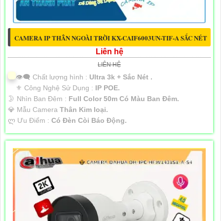
CAMERA IP THÂN NGOÀI TRỜI KX-CAIF6003UN-TIF-A SẮC NÉT
Liên hệ
LIÊN HỆ
👁️‍🗨 Chất lượng hình :
Ultra 3k + Sắc Nét .
⚜️ Công Nghệ Sử Dụng :
IP POE.
🌛 Nhìn Ban Đêm :
Full Color 50m Có Màu Ban Ðêm.
💎 Mẫu Camera
Thân Kim loại.
️ლ Ưu Điểm :
Có Ðèn Còi Báo Động.