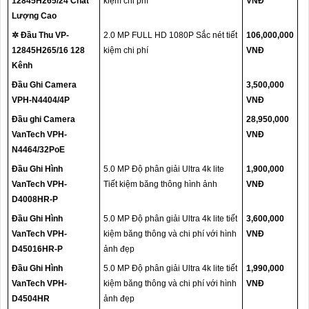
12845H265/24 Chất
kiệm chi phí
VNĐ
Lượng Cao
✲ Đầu Thu VP-
2.0 MP FULL HD 1080P Sắc nét tiết
106,000,000
12845H265/16 128
kiệm chi phí
VNĐ
Kênh
Đầu Ghi Camera
3,500,000
VPH-N4404/4P
VNĐ
Đầu ghi Camera
28,950,000
VanTech VPH-
VNĐ
N4464/32PoE
Đầu Ghi Hình
5.0 MP Độ phân giải Ultra 4k lite
1,900,000
VanTech VPH-
Tiết kiệm băng thông hình ảnh
VNĐ
D4008HR-P
Đầu Ghi Hình
5.0 MP Độ phân giải Ultra 4k lite tiết
3,600,000
VanTech VPH-
kiệm băng thông và chi phí với hình
VNĐ
D45016HR-P
ảnh đẹp
Đầu Ghi Hình
5.0 MP Độ phân giải Ultra 4k lite tiết
1,990,000
VanTech VPH-
kiệm băng thông và chi phí với hình
VNĐ
D4504HR
ảnh đẹp