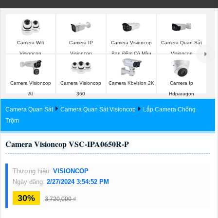
Camera Wifi
Camera IP
Camera Visioncop
Camera Quan Sát
Visioncop
Visioncop
Ban Đêm Có Màu
Visioncop
Camera Visioncop
Camera Visioncop
Camera Kbvision 2K
Camera Ip
Al
360
Hdparagon
Camera Quan Sát
Camera Quan Sát Visioncop
Lắp Camera Chống
Trộm
Camera Visioncop VSC-IPA0650R-P
Thương hiệu:
VISIONCOP
Ngày đăng:
2/27/2024 3:54:52 PM
30%
3,720,000 ₫