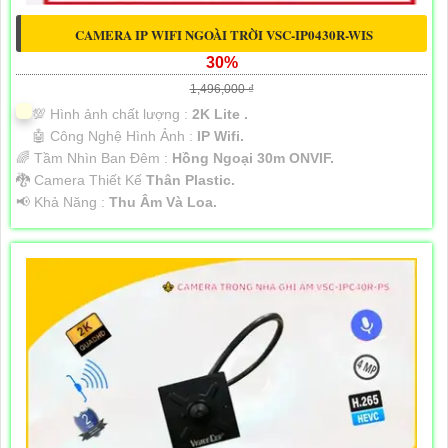
CAMERA IP WIFI NGOÀI TRỜI VSC-IP0430R-WIS
30%
1,496,000 ₫
💯 Hình ảnh chất lượng :
2K Lite .
🤖️ Công Nghệ Hình Ảnh :
IP Wifi.
🌈 Tầm Nhìn Ban Đêm :
Hồng Ngoại 30m ONVIF.
🐉️ Camera Thiết Kế
Thân Plastic.
️📢 Khả Năng :
Thu Âm Và Loa.