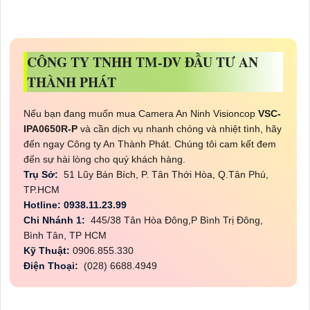
CÔNG TY TNHH TM-DV ĐẦU TƯ AN
THÀNH PHÁT
Nếu bạn đang muốn mua Camera An Ninh Visioncop
VSC-
IPA0650R-P
và cần dịch vụ nhanh chóng và nhiệt tình, hãy
đến ngay Công ty An Thành Phát. Chúng tôi cam kết đem
đến sự hài lòng cho quý khách hàng.
Trụ Sở:
51 Lũy Bán Bích, P. Tân Thới Hòa, Q.Tân Phú,
TP.HCM
Hotline: 0938.11.23.99
Chi Nhánh 1:
445/38 Tân Hòa Đông,P Bình Trị Đông,
Bình Tân, TP HCM
Kỹ Thuật:
0906.855.330
Điện Thoại:
(028) 6688.4949