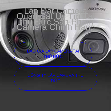
Lắp Đặt Camera
Quan Sát Uy Tín Tại
Thủ Đức Sản Phẩm
Camera Chính Hãng
BÁO GIÁ LẮP CAMERA TẠI
THỦ ĐỨC
CÔNG TY LẮP CAMERA THỦ
ĐỨC