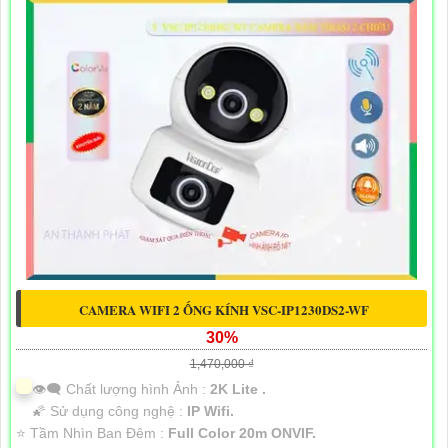
CAMERA WIFI 2 ỐNG KÍNH VSC-IP1230DS2-WF
30%
1,470,000 ₫
👁️‍🗨 Chất lượng hình Ảnh :
2K Lite .
🌠 Sử dụng công nghệ :
IP Wifi.
⭐ Tầm Nhìn Ban Đêm :
Full Color 20m ONVIF.