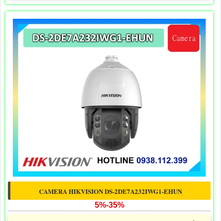
CAMERA HIKVISION DS-2DE7A232IWG1-EHUN
5%-35%