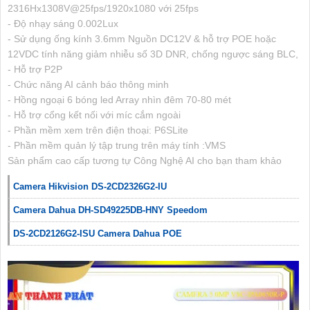
2316Hx1308V@25fps/1920x1080 với 25fps
- Độ nhạy sáng 0.002Lux
- Sử dụng ống kính 3.6mm Nguồn DC12V & hỗ trợ POE hoặc
12VDC tính năng giảm nhiễu số 3D DNR, chống ngược sáng BLC,
- Hỗ trợ P2P
- Chức năng AI cảnh báo thông minh
- Hồng ngoại 6 bóng led Array nhìn đêm 70-80 mét
- Hỗ trợ cổng kết nối với míc cắm ngoài
- Phần mềm xem trên điện thoại: P6SLite
- Phần mềm quản lý tập trung trên máy tính :VMS
Sản phẩm cao cấp tương tự Công Nghệ AI cho bạn tham khảo
Camera Hikvision DS-2CD2326G2-IU
Camera Dahua DH-SD49225DB-HNY Speedom
DS-2CD2126G2-ISU Camera Dahua POE