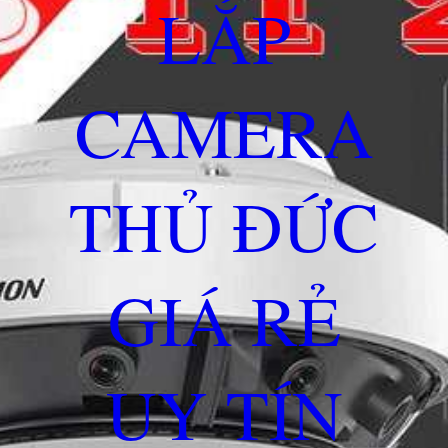
LẮP
CAMERA
THỦ ĐỨC
GIÁ RẺ
UY TÍN