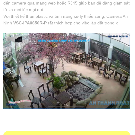
đến camera qua mạng web hoặc RJ45 giúp bạn dễ dàng giám sát
từ xa mọi lúc mọi nơi.
Với thiết kế thân plastic và tính năng xử lý thiếu sáng, Camera An
Ninh
VSC-IPA0650R-P
rất thích hợp cho việc lắp đặt trong x