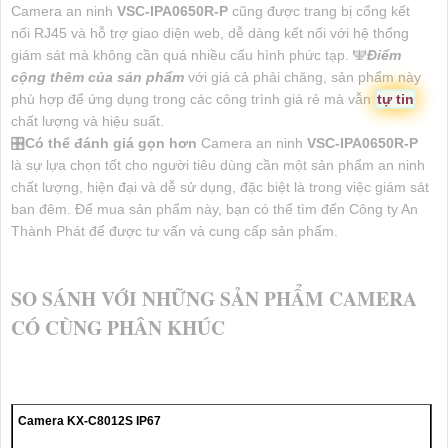
Camera an ninh
VSC-IPA0650R-P
cũng được trang bị cổng kết
nối RJ45 và hỗ trợ giao diện web, dễ dàng kết nối với hệ thống
giám sát mà không cần quá nhiều cấu hình phức tạp. ️🕎
Điểm
cộng thêm của sản phẩm
với giá cả phải chăng, sản phẩm này
phù hợp để ứng dụng trong các công trình giá rẻ mà vẫn
tự tin
chất lượng và hiệu suất.
🎛
Có thể đánh giá gọn hơn
Camera an ninh
VSC-IPA0650R-P
là sự lựa chọn tốt cho người tiêu dùng cần một sản phẩm an ninh
chất lượng, hiện đại và dễ sử dụng, đặc biệt là trong việc giám sát
ban đêm. Để mua sản phẩm này, bạn có thể tìm đến Công ty An
Thành Phát để được tư vấn và cung cấp sản phẩm.
SO SÁNH VỚI NHỮNG SẢN PHẨM CAMERA
CÓ CÙNG PHÂN KHÚC
Camera KX-C8012S IP67