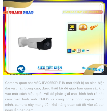
Camera quan sát VSC-IPA0650R-P là một thiết bị an ninh hiện
đại và chất lượng cao, được thiết kế để giúp bạn giám sát khu
vực một cách hiệu quả. Với độ phân giải cao, hình ảnh rõ nét,
cảm biến hình ảnh CMOS và công nghệ hồng ngoại thông
minh, camera này mang đến khả năng quan sát tốt vào cả ban
ngày lẫn ban đêm.