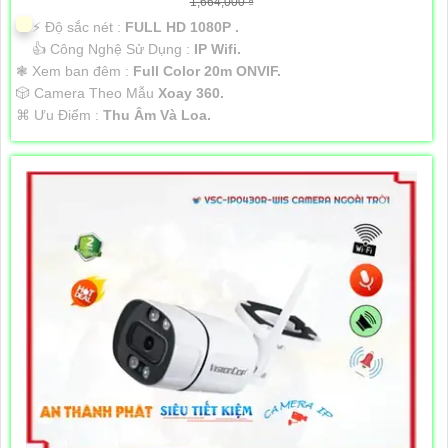
1,664,000 ₫
️⚡ Độ sắc nét :
FULL HD 1080P .
👍 Công Nghệ Sử Dụng :
IP Wifi.
❃ Xem ban đêm :
Full Color 20m ONVIF.
🎲 Camera Theo Mẫu
Xoay 360.
️⌘ Ưu Điểm :
Thu Âm Và Loa.