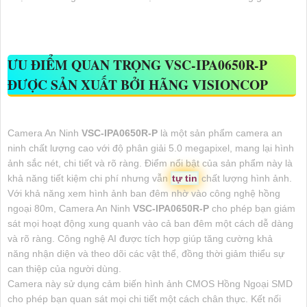
ƯU ĐIỂM QUAN TRỌNG
VSC-IPA0650R-P
ĐƯỢC SẢN XUẤT BỞI HÃNG VISIONCOP
Camera An Ninh
VSC-IPA0650R-P
là một sản phẩm camera an
ninh chất lượng cao với độ phân giải 5.0 megapixel, mang lại hình
ảnh sắc nét, chi tiết và rõ ràng. Điểm nổi bật của sản phẩm này là
khả năng tiết kiệm chi phí nhưng vẫn
tự tin
chất lượng hình ảnh.
Với khả năng xem hình ảnh ban đêm nhờ vào công nghệ hồng
ngoại 80m, Camera An Ninh
VSC-IPA0650R-P
cho phép bạn giám
sát mọi hoạt động xung quanh vào cả ban đêm một cách dễ dàng
và rõ ràng. Công nghệ AI được tích hợp giúp tăng cường khả
năng nhận diện và theo dõi các vật thể, đồng thời giảm thiểu sự
can thiệp của người dùng.
Camera này sử dụng cảm biến hình ảnh CMOS Hồng Ngoại SMD
cho phép bạn quan sát mọi chi tiết một cách chân thực. Kết nối