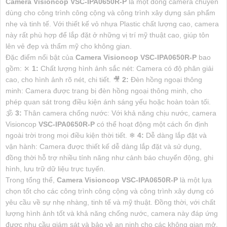
Camera Visioncop
VSC-IPA0650R-P
là một dòng camera chuyên
dùng cho công trình công cộng và công trình xây dựng sản phẩm
nhẹ và tinh tế. Với thiết kế vỏ nhựa Plastic chất lượng cao, camera
này rất phù hợp để lắp đặt ở những vị trí mỹ thuật cao, giúp tôn
lên vẻ đẹp và thẩm mỹ cho không gian.
Đặc điểm nổi bật của
Camera Visioncop
VSC-IPA0650R-P
bao
gồm: ⤪
1:
Chất lượng hình ảnh sắc nét: Camera có độ phân giải
cao, cho hình ảnh rõ nét, chi tiết. 🎥
2:
Đèn hồng ngoại thông
minh: Camera được trang bị đèn hồng ngoại thông minh, cho
phép quan sát trong điều kiện ánh sáng yếu hoặc hoàn toàn tối.
🕉️
3:
Thân camera chống nước: Với khả năng chịu nước, camera
Visioncop
VSC-IPA0650R-P
có thể hoạt động một cách ổn định
ngoài trời trong mọi điều kiện thời tiết. ❄
4:
Dễ dàng lắp đặt và
vận hành: Camera được thiết kế dễ dàng lắp đặt và sử dụng,
đồng thời hỗ trợ nhiều tính năng như cảnh báo chuyển động, ghi
hình, lưu trữ dữ liệu trực tuyến.
Trong tổng thể,
Camera Visioncop
VSC-IPA0650R-P
là một lựa
chọn tốt cho các công trình công cộng và công trình xây dựng có
yêu cầu về sự nhẹ nhàng, tinh tế và mỹ thuật. Đồng thời, với chất
lượng hình ảnh tốt và khả năng chống nước, camera này đáp ứng
được nhu cầu giám sát và bảo vệ an ninh cho các không gian mở.