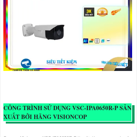
CÔNG TRÌNH SỬ DỤNG
VSC-IPA0650R-P
SẢN
XUẤT BỞI HÃNG VISIONCOP