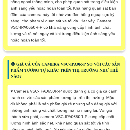
hồng ngoại thông minh, cho phép quan sát trong điều kiện
ánh sáng yếu hoặc hoàn toàn tối. Khả năng quan sát ban
đêm của camera này tốt nhờ vào đèn hồng ngoại cực kỳ
sáng, cho phạm vi quan sát xa tối đa. Her vậy, Camera
VSC-IPA0650R-P có khả năng cung cấp hình ảnh chất
lượng và rõ nét ngay cả khi trong điều kiện ánh sáng yếu
hoặc hoàn toàn tối.
😓 GIÁ CẢ CỦA CAMERA VSC-IPA0R-P SO VỚI CÁC SẢN
PHẨM TƯƠNG TỰ KHÁC TRÊN THỊ TRƯỜNG NHƯ THẾ
NÀO?
♥️ Camera VSC-IPA0650R-P được đánh giá có giá cả cạnh
tranh so với các sản phẩm tương tự trên thị trường. Mặc
dù không phải là sản phẩm giá rẻ nhưng vẫn đáng giá với
những tính năng và chất lượng mà nó mang lại. Với giá
thành vừa phải, camera VSC-IPA0650R-P cung cấp chất
lượng hình ảnh sắc nét, khả năng quan sát tốt và tính
năng an ninh hiệu quả. So với các sản phẩm tương tự