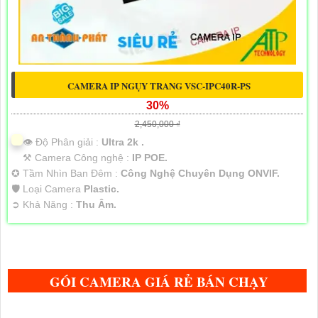
CAMERA IP NGỤY TRANG VSC-IPC40R-PS
30%
2,450,000 ₫
👁 Độ Phân giải :
Ultra 2k .
⚒ Camera Công nghệ :
IP POE.
✪ Tầm Nhìn Ban Đêm :
Công Nghệ Chuyên Dụng ONVIF.
🛡 Loại Camera
Plastic.
️➲ Khả Năng :
Thu Âm.
GÓI CAMERA GIÁ RẺ BÁN CHẠY