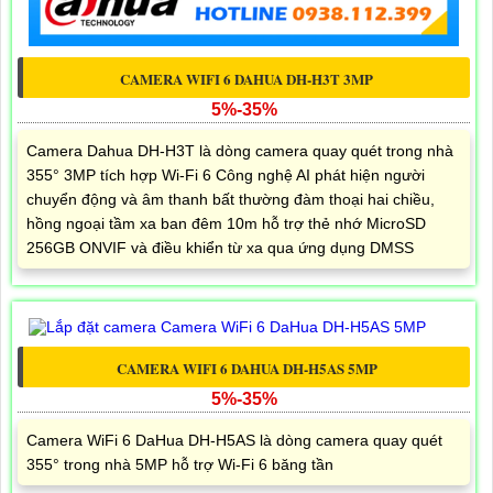
CAMERA WIFI 6 DAHUA DH-H3T 3MP
5%-35%
Camera Dahua DH-H3T là dòng camera quay quét trong nhà
355° 3MP tích hợp Wi-Fi 6 Công nghệ AI phát hiện người
chuyển động và âm thanh bất thường đàm thoại hai chiều,
hồng ngoại tầm xa ban đêm 10m hỗ trợ thẻ nhớ MicroSD
256GB ONVIF và điều khiển từ xa qua ứng dụng DMSS
CAMERA WIFI 6 DAHUA DH-H5AS 5MP
5%-35%
Camera WiFi 6 DaHua DH-H5AS là dòng camera quay quét
355° trong nhà 5MP hỗ trợ Wi-Fi 6 băng tần