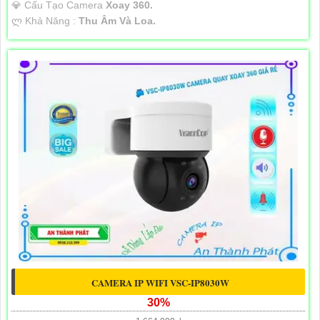
💎 Cấu Tạo Camera
Xoay 360.
️ლ Khả Năng :
Thu Âm Và Loa.
CAMERA IP WIFI VSC-IP8030W
30%