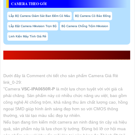
CAMERA THEO GÓI
Lắp Bộ Camera Giám Sát Ban Đêm Có Màu
Bộ Camera Có Báo Đông
Lắp Đặt Camera Hikvision Trọn Bộ
Bộ Camera Chống Trộm Hikvision
Linh Kiện Máy Tính Giá Rẻ
THAM KHẢO THÔNG TIN
VSC-IPA0650R-P
Dưới đây là Comment chi tiết cho sản phẩm Camera Giá Rẻ
link_0-29:
"Camera
VSC-IPA0650R-P
là một lựa chọn tuyệt vời với giá cả
phải chăng. Sản phẩm này có nhiều chức năng ưu việt, bao gồm
công nghệ AI chống trộm, khả năng thu âm chất lượng cao, hồng
ngoại SMD giúp hình ảnh sáng đẹp hơn so với CMOS thông
thường, và tái tạo màu sắc đẹp tự nhiên.
Nếu bạn đang tìm kiếm một camera an ninh đáng tin cậy và hiệu
quả, sản phẩm này là lựa chọn lý tưởng. Đừng bỏ lỡ cơ hội mua