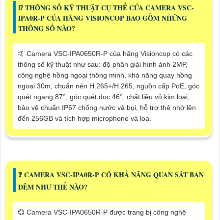
⁉️ THÔNG SỐ KỸ THUẬT CỤ THỂ CỦA CAMERA VSC-
IPA0R-P CỦA HÃNG VISIONCOP BAO GỒM NHỮNG
THÔNG SỐ NÀO?
🤙 Camera VSC-IPA0650R-P của hãng Visioncop có các
thông số kỹ thuật như sau: độ phân giải hình ảnh 2MP,
công nghệ hồng ngoại thông minh, khả năng quay hồng
ngoại 30m, chuẩn nén H.265+/H.265, nguồn cấp PoE, góc
quét ngang 87°, góc quét dọc 46°, chất liệu vỏ kim loại,
bảo vệ chuẩn IP67 chống nước và bụi, hỗ trợ thẻ nhớ lên
đến 256GB và tích hợp microphone và loa.
️❓ CAMERA VSC-IPA0R-P CÓ KHẢ NĂNG QUAN SÁT BAN
ĐÊM NHƯ THẾ NÀO?
💞 Camera VSC-IPA0650R-P được trang bị công nghệ