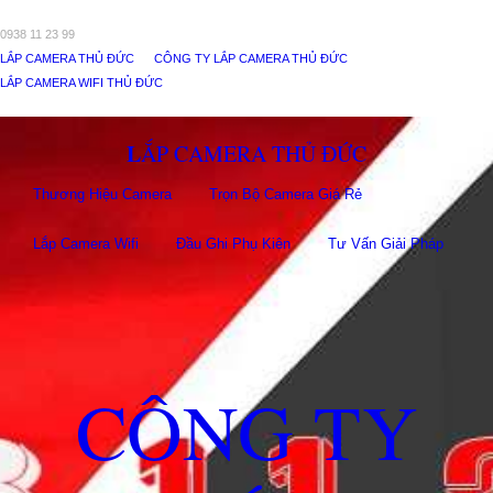
0938 11 23 99
LẮP CAMERA THỦ ĐỨC
CÔNG TY LẮP CAMERA THỦ ĐỨC
LẮP CAMERA WIFI THỦ ĐỨC
LẮP CAMERA THỦ ĐỨC
Thương Hiệu Camera
Trọn Bộ Camera Giá Rẻ
Lắp Camera Wifi
Đầu Ghi Phụ Kiên
Tư Vấn Giải Pháp
CÔNG TY