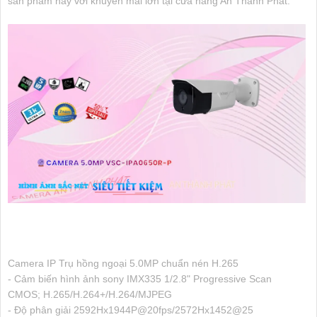
sản phẩm này với khuyến mãi lớn tại cửa hàng An Thành Phát."
Camera IP Trụ hồng ngoại 5.0MP chuẩn nén H.265
- Cảm biến hình ảnh sony IMX335 1/2.8" Progressive Scan
CMOS; H.265/H.264+/H.264/MJPEG
- Độ phân giải 2592Hx1944P@20fps/2572Hx1452@25