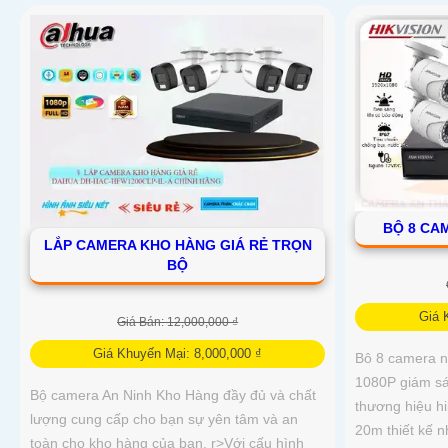
BỘ 8 CA
LẮP CAMERA KHO HÀNG GIÁ RẺ TRỌN
BỘ
Giá 
Giá Bán: 12,000,000 ₫
Giá Khuyến Mại: 8,000,000 ₫
Bô 8 camera 
1080P giám sá
Bộ camera An Ninh Kho Hàng đầy đủ và chất
thương hiệu h
lượng cung cấp cho bạn sự yên tâm và an
20m thiết kế n
toàn cho kho hàng của bạn. r>Với cấu hình