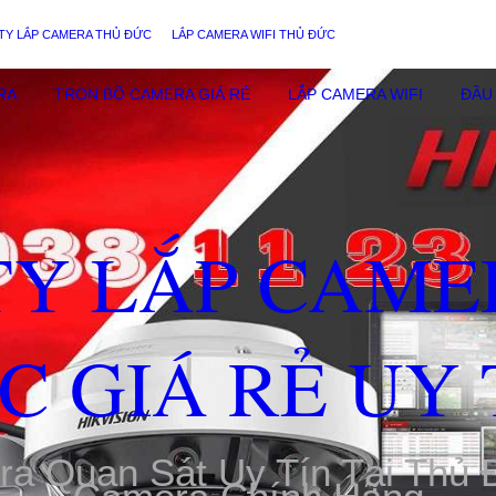
TY LẮP CAMERA THỦ ĐỨC
LẮP CAMERA WIFI THỦ ĐỨC
RA
TRỌN BỘ CAMERA GIÁ RẺ
LẮP CAMERA WIFI
ĐẦU 
TY LẮP CAME
C GIÁ RẺ UY 
ra Quan Sát Uy Tín Tại Thủ