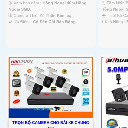
🌛 Xem ban đêm :
Hồng Ngoại 40m Hồng
🌜 Tầm Nhìn 
Ngoại SMD.
Hồng Ngoại 
'
🎲 Camera Thiết Kế
Thân Kim loại.
🌧️ Thiết Kế 
️✔️ Ưu Điểm :
Có Ðèn Còi Báo Động.
️ƒ Khả Năng :
TRỌN BỘ CAMERA CHO BÃI XE CHUNG