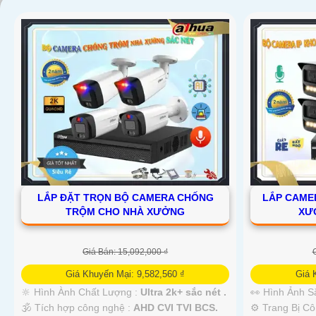
LẮP ĐẶT TRỌN BỘ CAMERA CHỐNG
LẮP CAME
TRỘM CHO NHÀ XƯỞNG
XƯ
Giá Bán: 15,092,000 ₫
Giá Khuyến Mại: 9,582,560 ₫
Giá 
🔆 Hình Ành Chất Lượng :
Ultra 2k+ sắc nét .
👀 Hình Ảnh S
🕉️ Tích hợp công nghệ :
AHD CVI TVI BCS.
⚙ Trang Bị C