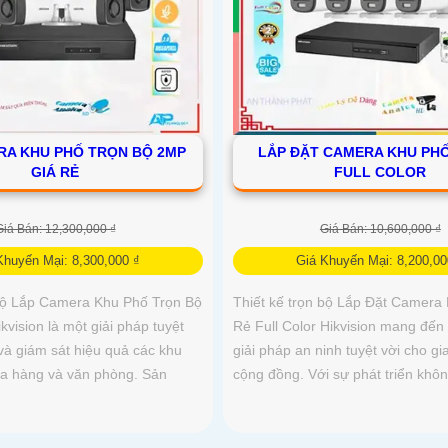
RA KHU PHỐ TRỌN BỘ 2MP
LẮP ĐẶT CAMERA KHU PHỐ
GIÁ RẺ
FULL COLOR
Giá Bán: 12,300,000 ₫
Giá Bán: 10,600,000 ₫
Khuyến Mại: 8,300,000 ₫
Giá Khuyến Mại: 8,200,00
 bộ Lắp Camera Khu Phố Trọn Bộ
Thiết kế trọn bộ Lắp Đặt Camera
vision là một giải pháp tuyệt
Rẻ Full Color Hikvision mang đến
và giám sát hiệu quả các khu
giải pháp an ninh tuyệt vời cho gi
ửa hàng và văn phòng. Sản
cộng đồng. Với sự phát triển khôn