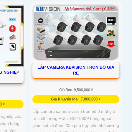
LẮP CAMERA KBVISION TRỌN BỘ GIÁ
G NGHIỆP
RẺ
Giá Bán: 9,500,000 ₫
Giá Khuyến Mại: 7,800,000 ₫
0 ₫
Lắp camera camera vision trọn bộ 8 mắt giá
 nghiệp chất
rẻ chất lượng FULL HD 1080P hồng ngoại
a chọn hàng
giám sát về đêm 20m phù hợp cho nhà xưởng
ninh. Với