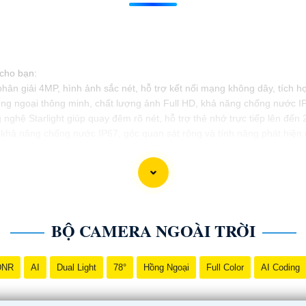
 cho bạn:
 giải 4MP, hình ảnh sắc nét, hỗ trợ kết nối mạng không dây, tích hợ
oại thông minh, chất lượng ảnh Full HD, khả năng chống nước IP
hệ Starlight giúp quay đêm rõ nét, hỗ trợ thẻ nhớ trực tiếp lên đến
khả năng chống nước IP67, góc quan sát rộng và tính năng phát hiện
 đàm thoại 2 chiều, khả năng theo dõi chuyển động tự động và báo độ
i nhu cầu sử dụng của mình.
BỘ CAMERA NGOÀI TRỜI
DNR
AI
Dual Light
78°
Hồng Ngoại
Full Color
AI Coding