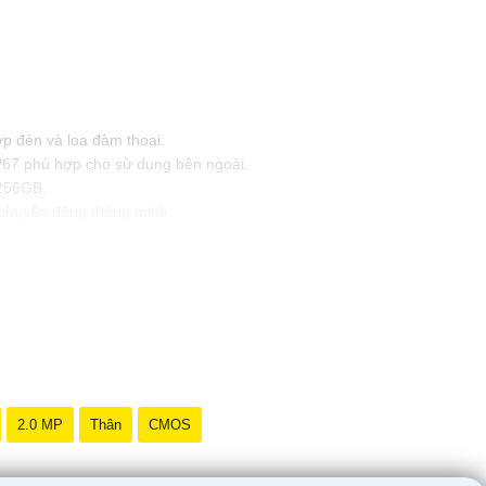
p đèn và loa đàm thoại.
67 phù hợp cho sử dụng bên ngoài.
 256GB.
 chuyển động thông minh.
ng qua smartphone.
2.0 MP
Thân
CMOS