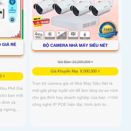
 GIÁ RẺ
BỘ CAMERA NHÀ MÁY SIÊU NÉT
Giá Bán: 10,200,000 ₫
Giá Khuyến Mại: 8,000,000 ₫
0 ₫
Trọn bộ camera giá rẻ Nhà Máy Siêu Nét là
 Khu Phố Giá
một giải pháp tuyệt vời để làm tăng sự an ninh
 cho bạn một
cho gia đình hay doanh nghiệp của bạn. r>Với
a đình và
công nghệ IP POE hiện đại, hình ảnh từ...
g ngừng,...