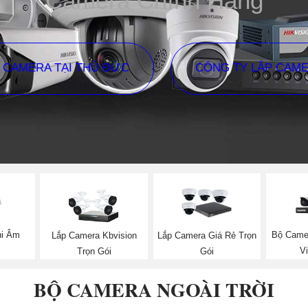
Camera Chính Hãng
P CAMERA TẠI THỦ ĐỨC
CÔNG TY LẮP CAM
hi Âm
Bộ Came
Lắp Camera Kbvision
Lắp Camera Giá Rẻ Trọn
V
Trọn Gói
Gói
BỘ CAMERA NGOÀI TRỜI