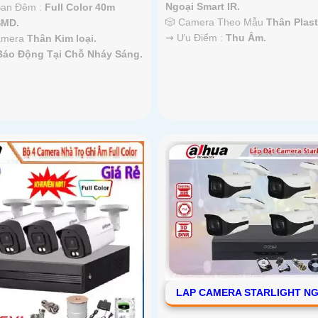
Ngoại Smart IR.
Ban Đêm :
Full Color 40m
🎲 Camera Theo Mẫu
Thân Plast
SMD.
️⇝ Ưu Điểm :
Thu Âm.
Camera
Thân Kim loại.
Báo Động Tại Chỗ Nháy Sáng.
LAP CAMERA STARLIGHT NG