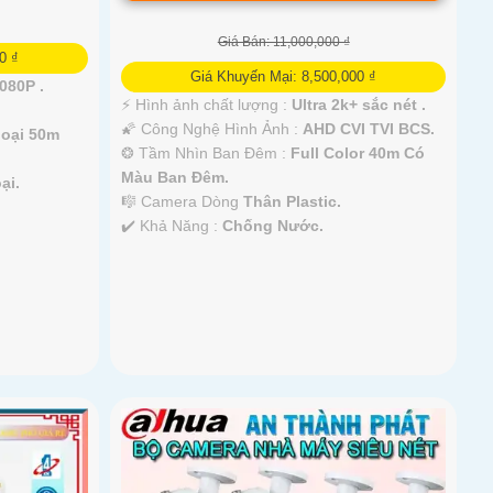
Giá Bán: 11,000,000 ₫
0 ₫
Giá Khuyến Mại: 8,500,000 ₫
080P .
️⚡ Hình ảnh chất lượng :
Ultra 2k+ sắc nét .
🌠 Công Nghệ Hình Ảnh :
AHD CVI TVI BCS.
oại 50m
❂ Tầm Nhìn Ban Đêm :
Full Color 40m Có
Màu Ban Ðêm.
ại.
🎼️ Camera Dòng
Thân Plastic.
️✔️ Khả Năng :
Chống Nước.