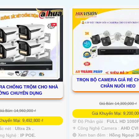
TRỌN BỘ CAMERA GIÁ RẺ C
CHĂN NUÔI HEO
RA CHỐNG TRỘM CHO NHÀ
ỞNG CHUYÊN DỤNG
Giá Bán: 14,300,000 ₫
Giá Bán: 14,960,000 ₫
Giá Khuyến Mại: 9,200,00
Khuyến Mại: 9,492,800 ₫
💯 Độ Phân giải :
FULL HD 1080P
⚜️ Công Nghệ Camera :
AHD CVI
ắc nét :
Ultra 2k .
🔴 Xem ban đêm :
Hồng Ngoại 
ông Nghệ :
IP POE.