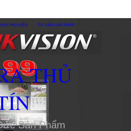
GHI PHỤ KIÊN
TƯ VẤN GIẢI PHÁP
RA THỦ
TÍN
 Đức Sản Phẩm