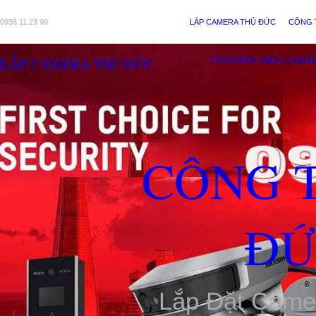
0938 11 23 99
LẮP CAMERA THỦ ĐỨC
CÔNG 
LẮP CAMERA THỦ ĐỨC
THƯƠNG HIỆU CAME
CÔNG 
ĐỨ
Lắp Đặt Came