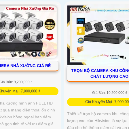
MERA NHÀ XƯỞNG GIÁ RẺ
TRỌN BỘ CAMERA KHU CÔN
CHẤT LƯỢNG CAO
Giá Bán: 9,200,000 ₫
Khuyến Mại: 7,900,000 ₫
Giá Bán: 10,200,000 ₫
Giá Khuyến Mại: 7,900,00
nhà xưởng hình ảnh FULL HD
t qua mạng điện thoại ổn định
Thiết kế trọn bộ camera khu công
ikvision hồng ngoại ban đêm
lượng cao của Hikvision là sự lự
hỏ gọn tinh tế với ưu điểm giá
đầu cho hệ thống giám sát và an 