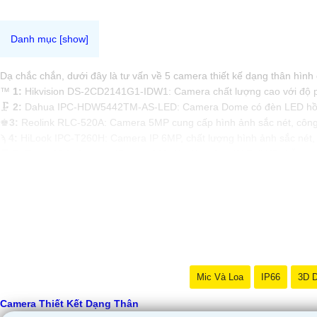
Dạ chắc chắn, dưới đây là tư vấn về 5 camera thiết kế dạng thân hình
™️
1:
Hikvision DS-2CD2141G1-IDW1: Camera chất lượng cao với độ phân
🗜️
2:
Dahua IPC-HDW5442TM-AS-LED: Camera Dome có đèn LED hồng ng
♚
3:
Reolink RLC-520A: Camera 5MP cung cấp hình ảnh sắc nét, công ng
ϡ
4:
HiLook IPC-T260H: Camera IP 6MP, chất lượng hình ảnh sắc nét, 
💬
5:
Ezviz C6C: Camera IP xoay 360 độ, độ phân giải Full HD, hỗ trợ
Hi vọng danh sách trên sẽ giúp bạn chọn lựa được camera phù hợp vớ
Mic Và Loa
IP66
3D 
Camera Thiết Kết Dạng Thân