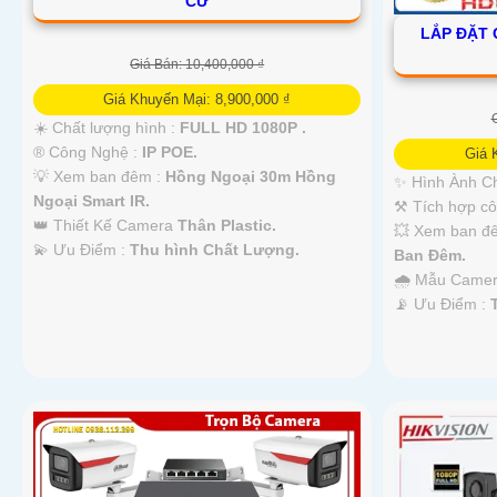
CƯ
LẮP ĐẶT 
Giá Bán: 10,400,000 ₫
Giá Khuyến Mại: 8,900,000 ₫
☀️ Chất lượng hình :
FULL HD 1080P .
®️ Công Nghệ :
IP POE.
Giá 
💡 Xem ban đêm :
Hồng Ngoại 30m Hồng
✨ Hình Ành C
Ngoại Smart IR.
⚒ Tích hợp c
👑 Thiết Kế Camera
Thân Plastic.
💥 Xem ban đ
️💫 Ưu Điểm :
Thu hình Chất Lượng.
Ban Đêm.
🌧️ Mẫu Came
️📡 Ưu Điểm :