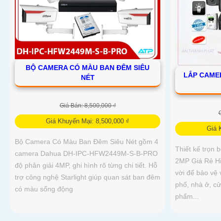
BỘ CAMERA CÓ MÀU BAN ĐÊM SIÊU
LẮP CAME
NÉT
Giá Bán: 8,500,000 ₫
Giá Khuyến Mại: 8,500,000 ₫
Giá 
Bộ Camera Có Màu Ban Đêm Siêu Nét gồm 4
Thiết kế trọn
camera Dahua DH-IPC-HFW2449M-S-B-PRO
2MP Giá Rẻ Hik
độ phân giải 4MP, ghi hình rõ từng chi tiết. Hỗ
vời để bảo vệ 
trợ công nghệ Starlight giúp quan sát ban đêm
phố, nhà ở, c
có màu sống động
phẩm...