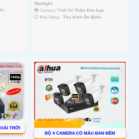
Starlight.
ic.
🐉️ Camera Thiết Kế
Thân Kim loại.
️💮 Khả Năng :
Thu hình Ổn Định.
OÀI TRỜI
BỘ 4 CAMERA CÓ MÀU BAN ĐÊM