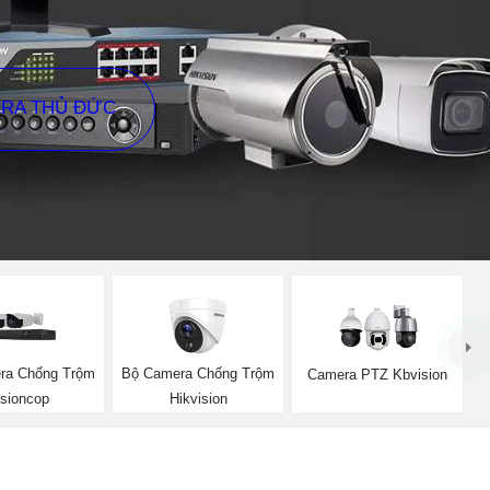
ERA THỦ ĐỨC
ra Chống Trộm
Bộ Camera Chống Trộm
Camera PTZ Kbvision
isioncop
Hikvision