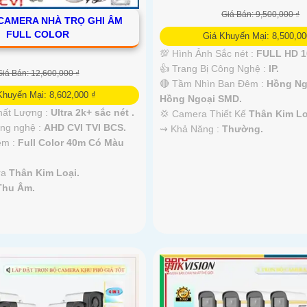
Giá Bán: 9,500,000 ₫
CAMERA NHÀ TRỌ GHI ÂM
FULL COLOR
Giá Khuyến Mại: 8,500,00
💯 Hình Ảnh Sắc nét :
FULL HD 1
👍 Trang Bị Công Nghệ :
IP.
Giá Bán: 12,600,000 ₫
🔴 Tầm Nhìn Ban Đêm :
Hồng Ng
Khuyến Mại: 8,602,000 ₫
Hồng Ngoại SMD.
hất Lượng :
Ultra 2k+ sắc nét .
💢 Camera Thiết Kế
Thân Kim Lo
ông nghệ :
AHD CVI TVI BCS.
️⇝ Khả Năng :
Thường.
êm :
Full Color 40m Có Màu
ra
Thân Kim Loại.
Thu Âm.