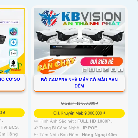
HO CƠ SỞ
BỘ CAMERA NHÀ MÁY CÓ MÀU BAN
ĐÊM
Giá Bán: 11,000,000 ₫
0 ₫
Giá Khuyến Mại: 9,000,000 ₫
 .
👀 Hình Ảnh Sắc nét :
FULL HD 1080P .
 TVI BCS.
🌠 Trang Bị Công Nghệ :
IP POE.
30m Hồng
🔦 Tầm Nhìn Ban Đêm :
Hồng Ngoại 40m