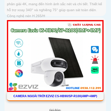
phân giải 4K, mang đến hình ảnh sắc nét và chi tiết. Thiết kế
hỗ trợ xoay 340° và nghiêng 75° giúp quan sát toàn diện.
Công nghệ nén H.265/H
CAMERA NGOÀI TRỜI EZVIZ CS-HB90/SP-R100(4MP+4MP)
Giá Bán: