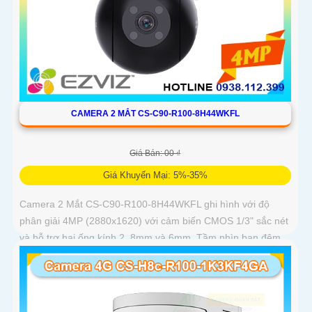
CAMERA 2 MẮT CS-C90-R100-8H44WKFL
Giá Bán: 00 ₫
Giá Khuyến Mại: 5%-35%
Camera 2 Mắt CS-C90-R100-8H44WKFL ghi hình với độ
phân giải 4MP (2880x1620) với cảm biến CMOS 1/3" sắc nét
và hỗ trợ hai ống kính 2. 8mm và 6mm. Tầm nhìn ban đêm
IR 30m và ban...