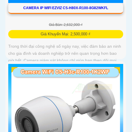
CAMERA IP WIFI EZVIZ CS-H80X-R100-8G82WKFL
Giá Bán: 2,632,000 ₫
Giá Khuyến Mại: 2,500,000 ₫
Trong thời đại công nghệ số ngày nay, việc đảm bảo an ninh
cho gia đình và doanh nghiệp trở nên quan trọng hơn bao
giờ hết. Camera giám sát không chỉ giúp bạn theo dõi mọi
hoạt động xung quanh mà còn mang lại sự an tâm cho bạn
và những người thân yêu