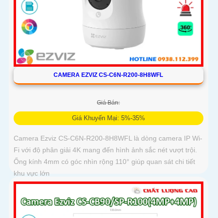
CAMERA EZVIZ CS-C6N-R200-8H8WFL
Giá Bán:
Giá Khuyến Mại: 5%-35%
Camera Ezviz CS-C6N-R200-8H8WFL là dòng camera IP Wi-
Fi với độ phân giải 4K mang đến hình ảnh sắc nét vượt trội.
Ống kính 4mm có góc nhìn rộng 110° giúp quan sát chi tiết
khu vực lớn