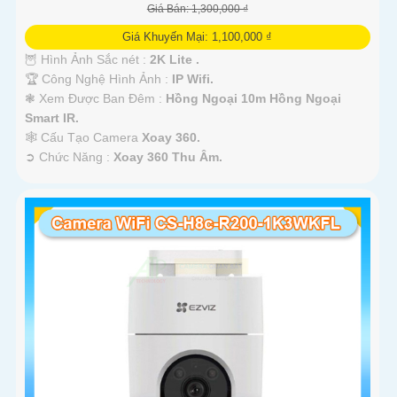
Giá Bán: 1,300,000 ₫
Giá Khuyến Mại: 1,100,000 ₫
🦉 Hình Ảnh Sắc nét :
2K Lite .
🏆 Công Nghệ Hình Ảnh :
IP Wifi.
❃ Xem Được Ban Đêm :
Hồng Ngoại 10m Hồng Ngoại
Smart IR.
🕸️ Cấu Tạo Camera
Xoay 360.
️➲ Chức Năng :
Xoay 360 Thu Âm.