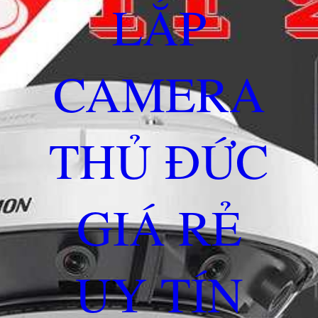
LẮP
CAMERA
THỦ ĐỨC
GIÁ RẺ
UY TÍN