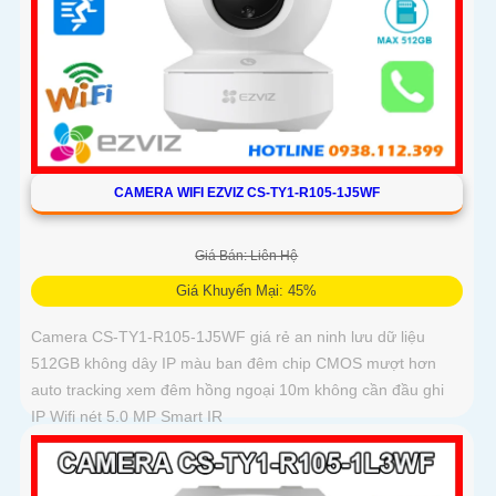
CAMERA WIFI EZVIZ CS-TY1-R105-1J5WF
Giá Bán: Liên Hệ
Giá Khuyến Mại: 45%
Camera CS-TY1-R105-1J5WF giá rẻ an ninh lưu dữ liệu
512GB không dây IP màu ban đêm chip CMOS mượt hơn
auto tracking xem đêm hồng ngoại 10m không cần đầu ghi
IP Wifi nét 5.0 MP Smart IR