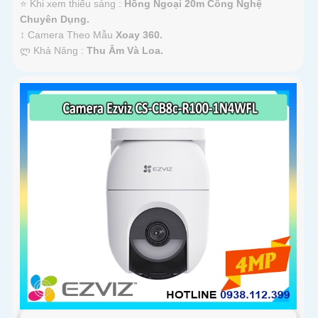
⭐ Khi xem thiếu sáng :
Hồng Ngoại 20m Công Nghệ
Chuyên Dụng.
↕️ Camera Theo Mẫu
Xoay 360.
️ლ Khả Năng :
Thu Âm Và Loa.