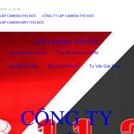
0938 11 23 99
LẮP CAMERA THỦ ĐỨC
CÔNG TY LẮP CAMERA THỦ ĐỨC
LẮP CAMERA WIFI THỦ ĐỨC
LẮP CAMERA THỦ ĐỨC
Thương Hiệu Camera
Trọn Bộ Camera Giá Rẻ
Lắp Camera Wifi
Đầu Ghi Phụ Kiên
Tư Vấn Giải Pháp
CÔNG TY