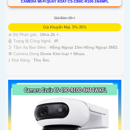
CAMERA WI-FI QUAY XOAY CS-CB8C-R100-1N4WFL
Giá Bán: 00 ₫
Giá Khuyến Mại: 5%-35%
☀️ Độ Phân giải :
Ultra 2k + .
🤖️ Trang Bị Công Nghệ :
IP.
🌛 Tầm Xa Ban Đêm :
Hồng Ngoại 15m Hồng Ngoại SMD.
🕸️ Camera Dòng
Dome Kim loại + Nhựa.
️ƒ Khả Năng :
Thu Âm.