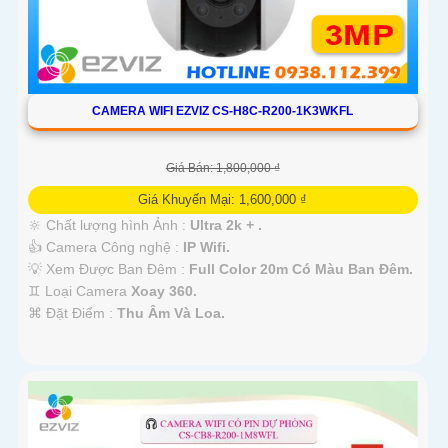
CAMERA WIFI EZVIZ CS-H8C-R200-1K3WKFL
Giá Bán: 1,800,000 ₫
Giá Khuyến Mại: 1,600,000 ₫
🔆 Chất lượng hình Ảnh :
Ultra 2k + .
👍 Camera Công nghệ :
IP Wifi.
💡 Xem Được Ban Đêm :
Full Color 20m Có Màu Ban Ðêm.
♊ Loại Camera
Xoay 360.
️⌘ Đặt Điểm :
Thu Âm Và Loa.