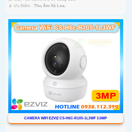
️📡 Ưu Điểm :
Thu Âm Và Loa.
CAMERA WIFI EZVIZ CS-H6C-R105-1L3WF 3.0MP