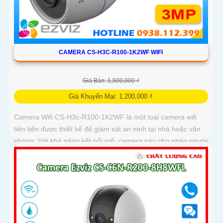
CAMERA CS-H3C-R100-1K2WF WIFI
Giá Bán: 1,500,000 ₫
Giá Khuyến Mại: 1,200,000 ₫
Camera Wifi CS-H3c-R100-1K2WF là một loại camera wifi
tiên tiến được thiết kế để giám sát an ninh tại nhà hoặc văn
phòng. Với khả năng kết nối wifi, camera này cho phép người
dùng truy cập và kiểm soát từ xa thông qua mạng internet