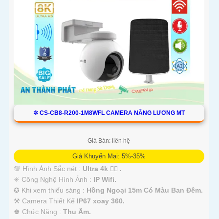
✲ CS-CB8-R200-1M8WFL CAMERA NĂNG LƯƠNG MT
Giá Bán: liên hệ
Giá Khuyến Mại: 5%-35%
💯 Hình Ảnh Sắc nét :
Ultra 4k 👍🏾 .
✳️ Công Nghệ Hình Ảnh :
IP Wifi.
✪ Khi xem thiếu sáng :
Hồng Ngoại 15m Có Màu Ban Ðêm.
⚒ Camera Thiết Kế
IP67 xoay 360.
️♚ Chức Năng :
Thu Âm.