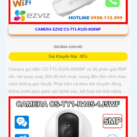
CAMERA EZVIZ CS-TY1-R105-8G8WF
Giá Bán: Liên Hệ
Giá Khuyến Mại: 45%
Camera gọi điện CS-TY1-R105-8G8WF có độ phân giải 8MP
sắc nét quay xoay 360 độ linh hoạt, mang đến tầm nhìn toàn
cảnh không góc khuất. Phát hiện và theo dõi chuyển động
thông minh giúp giám sát chính xác, kết hợp với tính năng
đàm thoại hai chiều giao tiếp dễ dàng từ xa