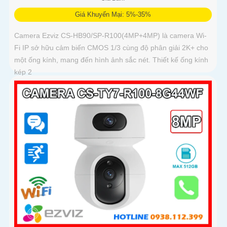
Giá Khuyến Mại: 5%-35%
Camera Ezviz CS-HB90/SP-R100(4MP+4MP) là camera Wi-
Fi IP sở hữu cảm biến CMOS 1/3 cùng độ phân giải 2K+ cho
một ống kính, mang đến hình ảnh sắc nét. Thiết kế ống kính
kép 2