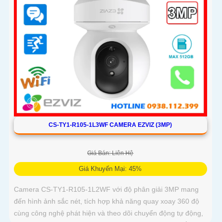
CS-TY1-R105-1L3WF CAMERA EZVIZ (3MP)
Giá Bán: Liên Hệ
Giá Khuyến Mại: 45%
Camera CS-TY1-R105-1L2WF với độ phân giải 3MP mang
đến hình ảnh sắc nét, tích hợp khả năng quay xoay 360 độ
cùng công nghệ phát hiện và theo dõi chuyển động tự động,