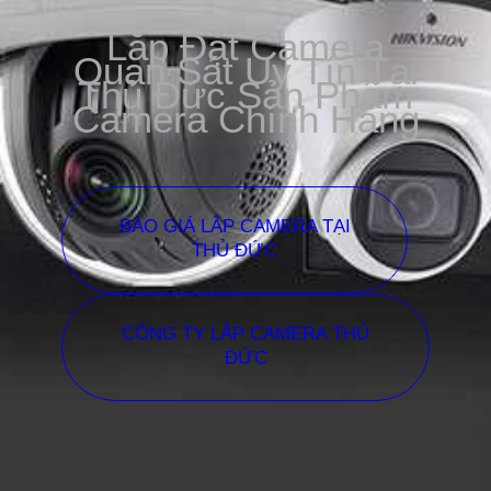
Lắp Đặt Camera
Quan Sát Uy Tín Tại
Thủ Đức Sản Phẩm
Camera Chính Hãng
BÁO GIÁ LẮP CAMERA TẠI
THỦ ĐỨC
CÔNG TY LẮP CAMERA THỦ
ĐỨC