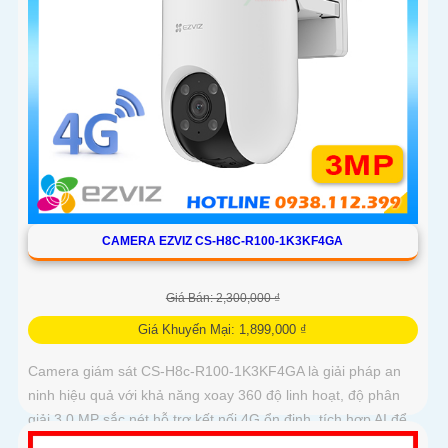
CAMERA EZVIZ CS-H8C-R100-1K3KF4GA
Giá Bán: 2,300,000 ₫
Giá Khuyến Mại: 1,899,000 ₫
Camera giám sát CS-H8c-R100-1K3KF4GA là giải pháp an
ninh hiệu quả với khả năng xoay 360 độ linh hoạt, độ phân
giải 3.0 MP sắc nét hỗ trợ kết nối 4G ổn định, tích hợp AI để
phát hiện chuyển động con người chính xác