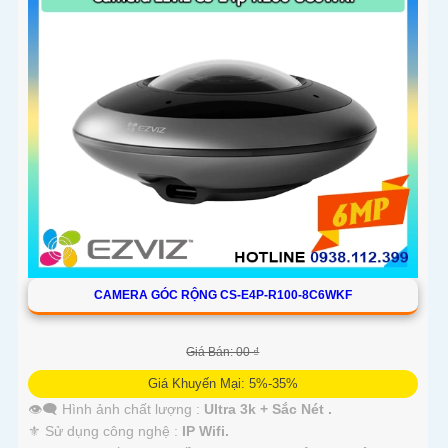
CAMERA GÓC RỘNG CS-E4P-R100-8C6WKF
Giá Bán: 00 ₫
Giá Khuyến Mại: 5%-35%
👁️‍🗨 Hình ảnh chất lượng :
Ultra 3k + Sắc Nét .
⚜️ Sử dụng công nghệ :
IP Wifi.