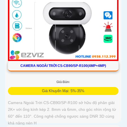
CAMERA NGOÀI TRỜI CS-CB90/SP-R100(4MP+4MP)
Giá Bán:
Giá Khuyến Mại: 5%-35%
Camera Ngoài Trời CS-CB90/SP-R100 sở hữu độ phân giải
2K+ với ống kính kép 2. 8mm và 6mm, cho góc nhìn rộng từ
60° đến 110°. Công nghệ chống ngược sáng DNR 3D cùng
khả năng nén H