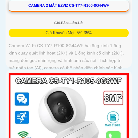
CAMERA 2 MẮT EZVIZ CS-TY7-R100-8G44WF
Giá Bán: Liên Hệ
Giá Khuyến Mại: 5%-35%
Camera Wi-Fi CS-TY7-R100-8G44WF hai ống kính 1 ống
kính quay quét linh hoạt (2K+) và 1 ống kính cố định (2K+),
mang đến góc nhìn rộng và hình ảnh sắc nét. Tích hợp trí
tuệ nhân tạo (AI), camera có thể nhận diện chính xác hình
dạng con người