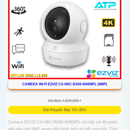
CAMERA WI-FI EZVIZ CS-H6C-R200-8H8WFL (8MP)
Giá Bán: 1,828,000 ₫
Giá Khuyến Mại: 5%-35%
Camera EZVIZ CS-H6C-R200-8H8WFL nổi bật với độ phân
giải siêu nét 8MP, mang đến hình ảnh chi tiết vượt trội. Tính