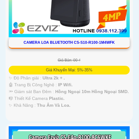
CAMERA LOA BLUETOOTH CS-S10-R100-1M4WFK
Giá Bán: 00 ₫
Giá Khuyến Mại: 5%-35%
✨ Độ Phân giải :
Ultra 2k + .
🤖️ Trang Bị Công Nghệ :
IP Wifi.
🔦 Giám sát Ban Đêm :
Hồng Ngoại 10m Hồng Ngoại SMD.
🎼️ Thiết Kế Camera
Plastic.
️✨ Khả Năng :
Thu Âm Và Loa.