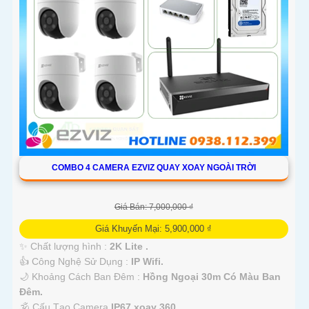
COMBO 4 CAMERA EZVIZ QUAY XOAY NGOÀI TRỜI
Giá Bán: 7,000,000 ₫
Giá Khuyến Mại: 5,900,000 ₫
✨ Chất lượng hình :
2K Lite .
👍 Công Nghệ Sử Dụng :
IP Wifi.
🌙 Khoảng Cách Ban Đêm :
Hồng Ngoại 30m Có Màu Ban
Ðêm.
🕉️ Cấu Tạo Camera
IP67 xoay 360.