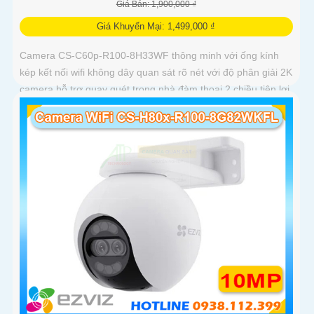
Giá Bán: 1,900,000 ₫
Giá Khuyến Mại: 1,499,000 ₫
Camera CS-C60p-R100-8H33WF thông minh với ống kính
kép kết nối wifi không dây quan sát rõ nét với độ phân giải 2K
camera hỗ trợ quay quét trong nhà đàm thoại 2 chiều tiện lợi
và tích hợp nút gọi điện cảm ứng nhanh chóng Với chuẩn
nén H.265 camera giúp tiết kiệm băng thông và dung lượng
lưu trữ hiệu quả