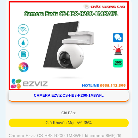
CAMERA EZVIZ CS-HB8-R200-1M8WFL
Giá Bán:
Giá Khuyến Mại: 5%-35%
Camera Ezviz CS-HB8-R200-1M8WFL là camera 8MP, độ