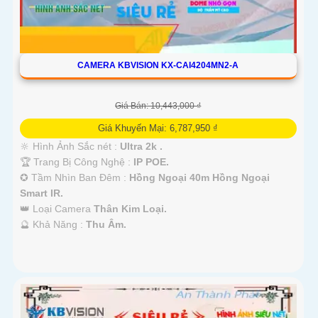
CAMERA KBVISION KX-CAI4204MN2-A
Giá Bán: 10,443,000 ₫
Giá Khuyến Mại: 6,787,950 ₫
🔆 Hình Ảnh Sắc nét :
Ultra 2k .
🏆 Trang Bị Công Nghệ :
IP POE.
✪ Tầm Nhìn Ban Đêm :
Hồng Ngoại 40m Hồng Ngoại
Smart IR.
👑 Loại Camera
Thân Kim Loại.
️🔮 Khả Năng :
Thu Âm.