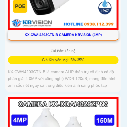
KX-CWAI4203CTN-B CAMERA KBVISION (4MP)
Giá Bán: liên hệ
Giá Khuyến Mại: 5%-35%
KX-CWAi4203CTN-B là camera AI IP thân trụ cố định có độ
phân giải 4.0MP với công nghệ WDR 120dB, mang đến hình
ảnh sắc nét ngay cả trong điều kiện ánh sáng phức tạp