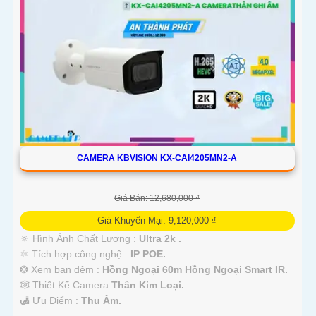
CAMERA KBVISION KX-CAI4205MN2-A
Giá Bán: 12,680,000 ₫
Giá Khuyến Mại: 9,120,000 ₫
🔅 Hình Ành Chất Lượng :
Ultra 2k .
⚛️ Tích hợp công nghệ :
IP POE.
❂ Xem ban đêm :
Hồng Ngoại 60m Hồng Ngoại Smart IR.
🕸️ Thiết Kế Camera
Thân Kim Loại.
️🛃 Ưu Điểm :
Thu Âm.