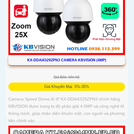
KX-DDAI4329ZPN3 CAMERA KBVISION (4MP)
Giá Bán: liên hệ
Giá Khuyến Mại: 5%-35%
Camera Speed Dome AI IP KX-DDAi4329ZPN3 chính hãng
KBVISION được trang bị độ phân giải 4.0MP và công nghệ AI
thông minh, giúp nhận diện khuôn mặt, con người và phương
tiện chính xác