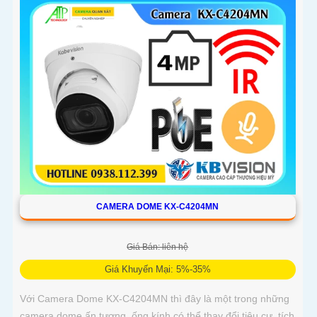
CAMERA DOME KX-C4204MN
Giá Bán: liên hệ
Giá Khuyến Mại: 5%-35%
Với Camera Dome KX-C4204MN thì đây là một trong những
camera dome ấn tượng, ống kính có thể thay đổi tiêu cự, tích