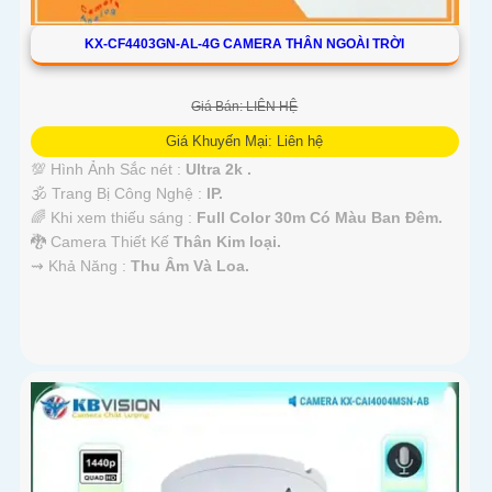
KX-CF4403GN-AL-4G CAMERA THÂN NGOÀI TRỜI
Giá Bán: LIÊN HỆ
Giá Khuyến Mại: Liên hệ
💯 Hình Ảnh Sắc nét :
Ultra 2k .
🕉️ Trang Bị Công Nghệ :
IP.
🌈 Khi xem thiếu sáng :
Full Color 30m Có Màu Ban Ðêm.
🐉️ Camera Thiết Kế
Thân Kim loại.
️⇝ Khả Năng :
Thu Âm Và Loa.