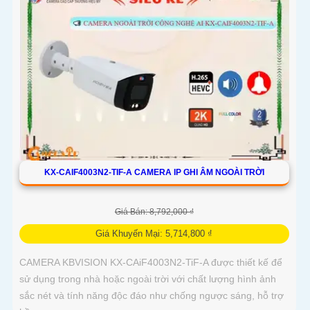
KX-CAIF4003N2-TIF-A CAMERA IP GHI ÂM NGOÀI TRỜI
Giá Bán: 8,792,000 ₫
Giá Khuyến Mại: 5,714,800 ₫
CAMERA KBVISION KX-CAiF4003N2-TiF-A được thiết kế để
sử dụng trong nhà hoặc ngoài trời với chất lượng hình ảnh
sắc nét và tính năng độc đáo như chống ngược sáng, hỗ trợ