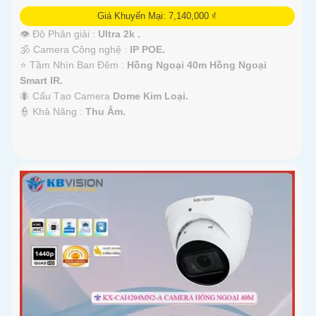
Giá Khuyến Mại: 7,140,000 ₫
👁 Độ Phân giải :
Ultra 2k .
🕉️ Camera Công nghệ :
IP POE.
⭐ Tầm Nhìn Ban Đêm :
Hồng Ngoại 40m Hồng Ngoại
Smart IR.
🐜 Cấu Tạo Camera
Dome Kim Loại.
️👮 Khả Năng :
Thu Âm.