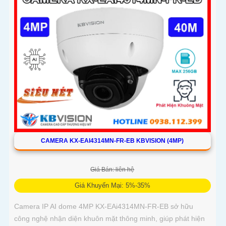
CAMERA KX-EAI4314MN-FR-EB KBVISION (4MP)
Giá Bán: liên hệ
Giá Khuyến Mại: 5%-35%
Camera IP AI dome 4MP KX-EAi4314MN-FR-EB sở hữu
công nghệ nhận diện khuôn mặt thông minh, giúp phát hiện