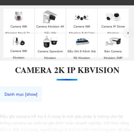
Camera Wifi
Camera Kbvision 4K
Camera Wifi
Camera IP Dome
Kbvision Ngoài Trời
Siêu Nét
Kbvision Full Color
Kbviison
360
Camera Wifi
Camera Speedom
Đầu Ghi 8 Kênh Giá
Bán Camera
Kbvision
Kbvision
Rẻ Kbvision
Kbvision 2MP
CAMERA 2K IP KBVISION
Đầu ghi camera hỗ trợ 4 ổ cứng là một giải pháp lý tưởng cho hệ
thống camera an ninh tại gia đình hoặc doanh nghiệp. Với khả năng
hỗ trợ đến 4 ổ cứng, người dùng có thể lưu trữ một lượng lớn dữ liệu