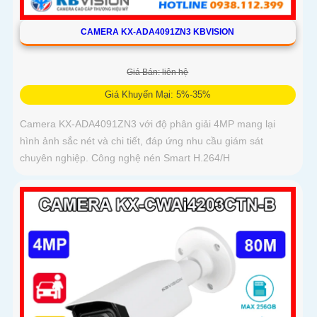
CAMERA KX-ADA4091ZN3 KBVISION
Giá Bán: liên hệ
Giá Khuyến Mại: 5%-35%
Camera KX-ADA4091ZN3 với độ phân giải 4MP mang lại
hình ảnh sắc nét và chi tiết, đáp ứng nhu cầu giám sát
chuyên nghiệp. Công nghệ nén Smart H.264/H