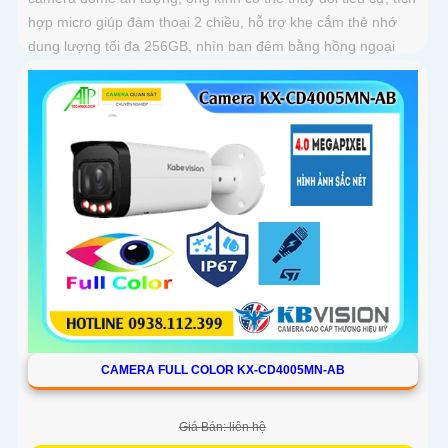
hợp micro giúp đàm thoại 2 chiều, hỗ trợ khe cắm thẻ nhớ
dung lượng tối đa 256GB, nhìn ban đêm bằng hồng ngoại
lên đến 40m
CAMERA FULL COLOR KX-CD4005MN-AB
Giá Bán: liên hệ