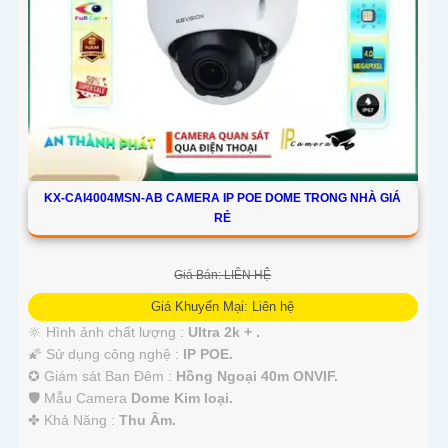
KX-CAI4004MSN-AB CAMERA IP POE DOME TRONG NHÀ GIÁ
RẺ
Giá Bán: LIÊN HỆ
Giá Khuyến Mại: Liên hệ
🔆 Hình ảnh chất lượng :
Ultra 2k + .
🌠 Sử dụng công nghệ :
IP POE.
✪ Giám sát Ban Đêm :
Hồng Ngoại 40m ONVIF.
🛡 Mẫu Camera
Dome Kim loại.
️✤ Khả Năng :
Thu Âm.