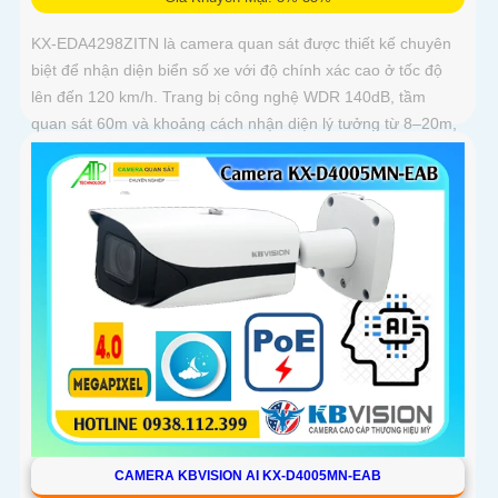
KX-EDA4298ZITN là camera quan sát được thiết kế chuyên
biệt để nhận diện biển số xe với độ chính xác cao ở tốc độ
lên đến 120 km/h. Trang bị công nghệ WDR 140dB, tầm
quan sát 60m và khoảng cách nhận diện lý tưởng từ 8–20m,
camera mang đến hình ảnh sắc nét trong mọi điều kiện ánh
sáng
CAMERA KBVISION AI KX-D4005MN-EAB