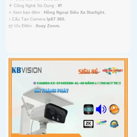
⚜️ Công Nghệ Sử Dụng :
IP.
⭐ Xem ban đêm :
Hồng Ngoại Siêu Xa Starlight.
↕️ Cấu Tạo Camera
Ip67 360.
️ლ Ưu Điểm :
Xoay Zoom.