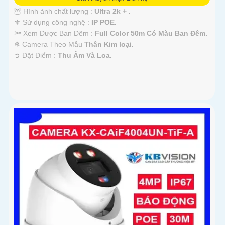
🦉 Hình ảnh chất lượng :
Ultra 2k + .
⚜️ Sử dụng công nghệ :
IP POE.
🔦 Xem Được Ban Đêm :
Full Color 50m Có Màu Ban Ðêm.
❄ Camera Theo Mẫu
Thân Kim loại.
️➲ Đặt Điểm :
Thu Âm Và Loa.