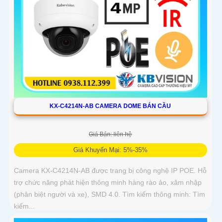
KX-C4214N-AB CAMERA DOME BÁN CẦU
Giá Bán: liên hệ
Giá Khuyến Mại: 5%-35%
Camera KX-C4214N-AB được trang bị công nghệ IP POE. Hỗ
trợ chức năng phát hiện thông minh hàng rào ảo, xâm nhập
(phân biệt người và xe), SMD 4.0. Tìm kiếm thông minh: Tìm
kiếm...