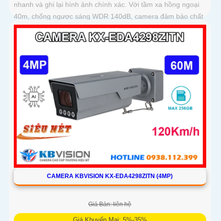
nhanh và ghi lại hình ảnh chính xác. Với tầm xa hồng ngoại
40m, chống ngược sáng WDR 140dB, camera đảm bảo chất
lượng hình ảnh vượt trội trong mọi điều kiện
CAMERA KBVISION KX-EDA4298ZITN (4MP)
Giá Bán: liên hệ
Giá Khuyến Mại: 5%-35%