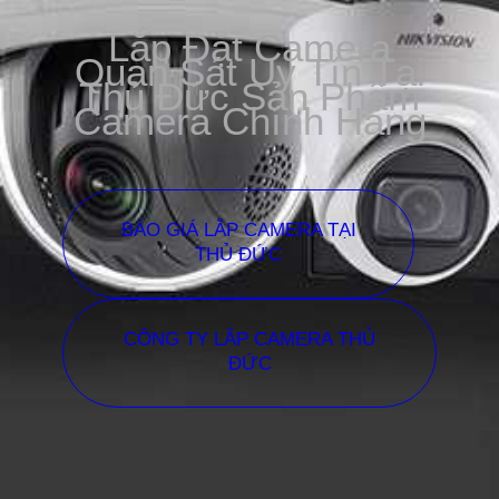
Lắp Đặt Camera
Quan Sát Uy Tín Tại
Thủ Đức Sản Phẩm
Camera Chính Hãng
BÁO GIÁ LẮP CAMERA TẠI
THỦ ĐỨC
CÔNG TY LẮP CAMERA THỦ
ĐỨC