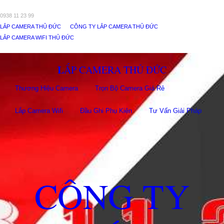
0938 11 23 99
LẮP CAMERA THỦ ĐỨC
CÔNG TY LẮP CAMERA THỦ ĐỨC
LẮP CAMERA WIFI THỦ ĐỨC
LẮP CAMERA THỦ ĐỨC
Thương Hiệu Camera
Trọn Bộ Camera Giá Rẻ
Lắp Camera Wifi
Đầu Ghi Phụ Kiên
Tư Vấn Giải Pháp
CÔNG TY