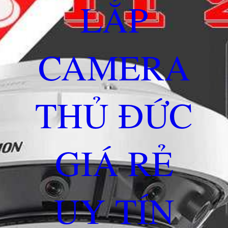
LẮP
CAMERA
THỦ ĐỨC
GIÁ RẺ
UY TÍN