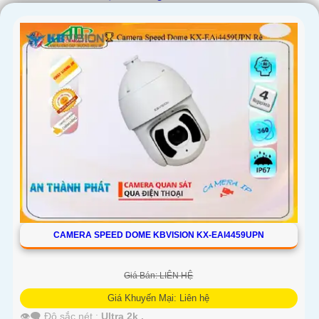
'
CAMERA SPEED DOME KBVISION KX-EAI4459UPN
Giá Bán: LIÊN HỆ
Giá Khuyến Mại: Liên hệ
👁️‍🗨 Độ sắc nét :
Ultra 2k .