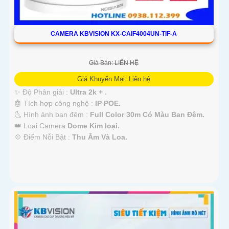
CAMERA KBVISION KX-CAIF4004UN-TIF-A
Giá Bán: LIÊN HỆ
Giá Khuyến Mại: Liên hệ
✨ Độ Phân giải :
Ultra 2k + .
🤖️ Tích hợp công nghệ :
IP POE.
🌜 Hình ảnh ban đêm :
Full Color 30m Có Màu Ban Ðêm.
👑 Loại Camera
Dome Kim loại.
️💠 Điểm Nỗi Bật :
Thu Âm Và Loa.