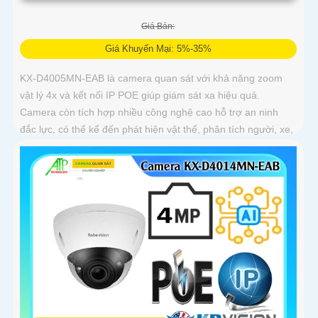
Giá Bán:
Giá Khuyến Mại: 5%-35%
KX-D4005MN-EAB là camera quan sát với khả năng zoom
vật lý 4x và kết nối IP POE giúp giám sát xa hiệu quả.
Camera còn tích hợp nhiều công nghệ cao hỗ trợ an ninh
đắc lực, có thể kể đến phát hiện vật thể, phân tích người, xe,
biển số, SMD3