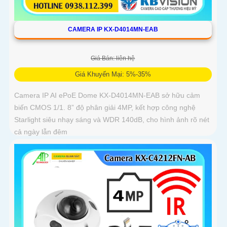
CAMERA IP KX-D4014MN-EAB
Giá Bán: liên hệ
Giá Khuyến Mại: 5%-35%
Camera IP AI ePoE Dome KX-D4014MN-EAB sở hữu cảm
biến CMOS 1/1. 8” độ phân giải 4MP, kết hợp công nghệ
Starlight siêu nhạy sáng và WDR 140dB, cho hình ảnh rõ nét
cả ngày lẫn đêm