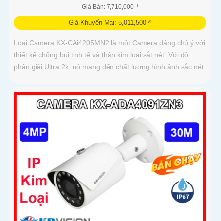
Giá Bán: 7,710,000 ₫
Giá Khuyến Mại: 5,011,500 ₫
Loại Camera KX-CAi4205MN2 là một Camera đáng chú ý với
thiết kế chống bụi tinh tế và thân kim loại sắt nét. Với độ
phân giải Ultra 2k, nó mang đến chất lượng hình ảnh sắc nét