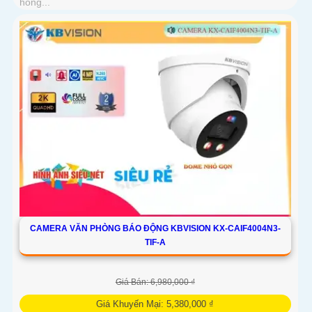
hồng...
CAMERA VĂN PHÒNG BÁO ĐỘNG KBVISION KX-CAIF4004N3-
TIF-A
Giá Bán: 6,980,000 ₫
Giá Khuyến Mại: 5,380,000 ₫