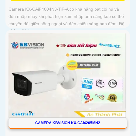
Camera KX-CAiF4004N3-TiF-A có khả năng bật còi hú và
đèn nhấp nháy khi phát hiện xâm nhập ánh sáng kép có thể
chuyển đổi giữa hồng ngoại và đèn chiếu sáng ban đêm. Độ
phân giải 4
CAMERA KBVISION KX-CAI4205MN2