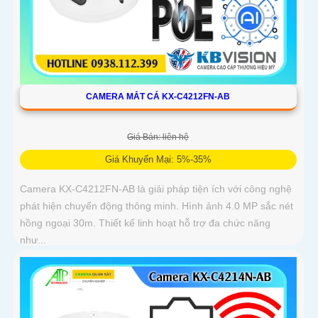
CAMERA MẮT CÁ KX-C4212FN-AB
Giá Bán: liên hệ
Giá Khuyến Mại: 5%-35%
Camera KX-C4212FN-AB là giải pháp tiện ích với công nghệ
phát hiện chuyển động thông minh. Hình ảnh 4.0 MP sắc nét
hồng ngoại 30m. Thiết kế linh hoạt hỗ trợ đa chức năng
như...