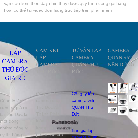
vận đơn kèm theo đấy nhìn thấy được quy trình đóng gói hàng
hóa, có thể tải video đơn hàng trực tiếp trên phần mềm
CAM KẾT
TƯ VẤN LẮP
CAMERA
LẮP
LẮP
CAMERA
QUAN SÁT
CAMERA
CAMERA
QUẬN THỦ
NÊN DÙNG
THỦ ĐỨC
THỦ ĐỨC
ĐỨC
GIÁ RẺ
Công ty lắp
Công ty lắp
camera quận
camera wifi
Công ty lắp
Thủ Đức An
QUẬN Thủ
camera giá rẻ
Thành Phát
Đức
tại Thủ Đức là
luôn lấy chất
một trong
lượng sản
những công ty
Báo giá lắp
phẩm camera
uy tín hàng
camera quận