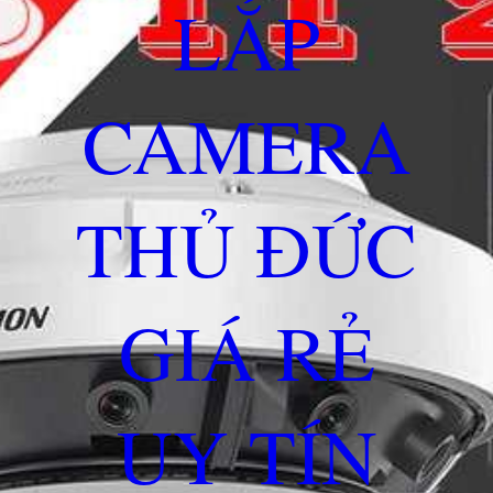
LẮP
CAMERA
THỦ ĐỨC
GIÁ RẺ
UY TÍN