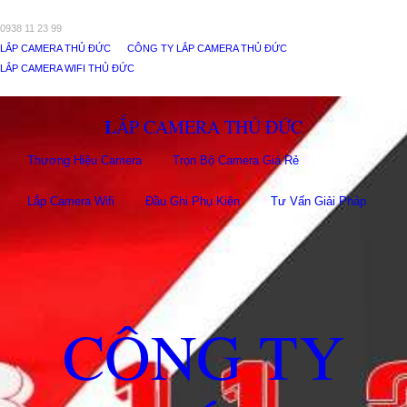
0938 11 23 99
LẮP CAMERA THỦ ĐỨC
CÔNG TY LẮP CAMERA THỦ ĐỨC
LẮP CAMERA WIFI THỦ ĐỨC
LẮP CAMERA THỦ ĐỨC
Thương Hiệu Camera
Trọn Bộ Camera Giá Rẻ
Lắp Camera Wifi
Đầu Ghi Phụ Kiên
Tư Vấn Giải Pháp
CÔNG TY