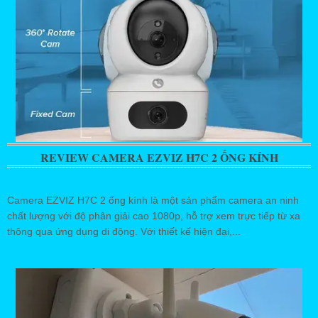
REVIEW CAMERA EZVIZ H7C 2 ỐNG KÍNH
Camera EZVIZ H7C 2 ống kính là một sản phẩm camera an ninh
chất lượng với độ phân giải cao 1080p, hỗ trợ xem trực tiếp từ xa
thông qua ứng dụng di động. Với thiết kế hiện đại,...