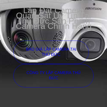
Lắp Đặt Camera
Quan Sát Uy Tín Tại
Thủ Đức Sản Phẩm
Camera Chính Hãng
BÁO GIÁ LẮP CAMERA TẠI
THỦ ĐỨC
CÔNG TY LẮP CAMERA THỦ
ĐỨC