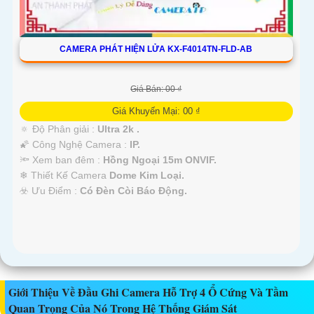
CAMERA PHÁT HIỆN LỬA KX-F4014TN-FLD-AB
Giá Bán: 00 ₫
Giá Khuyến Mại: 00 ₫
🔅 Độ Phân giải :
Ultra 2k .
🌠 Công Nghệ Camera :
IP.
🔦 Xem ban đêm :
Hồng Ngoại 15m ONVIF.
❄ Thiết Kế Camera
Dome Kim Loại.
️☣️ Ưu Điểm :
Có Đèn Còi Báo Động.
Giới Thiệu Về Đầu Ghi Camera Hỗ Trợ 4 Ổ Cứng Và Tầm
Quan Trọng Của Nó Trong Hệ Thống Giám Sát