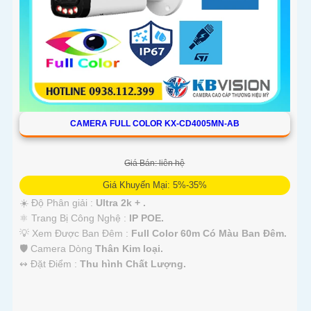
CAMERA FULL COLOR KX-CD4005MN-AB
Giá Bán: liên hệ
Giá Khuyến Mại: 5%-35%
☀️ Độ Phân giải :
Ultra 2k + .
⚛️ Trang Bị Công Nghệ :
IP POE.
💡 Xem Được Ban Đêm :
Full Color 60m Có Màu Ban Ðêm.
🛡 Camera Dòng
Thân Kim loại.
️↭ Đặt Điểm :
Thu hình Chất Lượng.