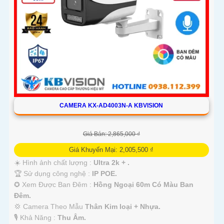
CAMERA KX-AD4003N-A KBVISION
Giá Bán: 2,865,000 ₫
Giá Khuyến Mại: 2,005,500 ₫
☀️ Hình ảnh chất lượng :
Ultra 2k + .
🏆 Sử dụng công nghệ :
IP POE.
✪ Xem Được Ban Đêm :
Hồng Ngoại 60m Có Màu Ban
Ðêm.
💢 Camera Theo Mẫu
Thân Kim loại + Nhựa.
️🎙 Khả Năng :
Thu Âm.