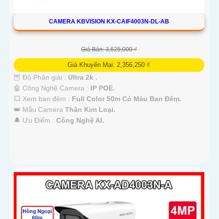
CAMERA KBVISION KX-CAIF4003N-DL-AB
Giá Bán: 3,625,000 ₫
Giá Khuyến Mại: 2,356,250 ₫
🦉 Độ Phân giải :
Ultra 2k .
🤖️ Công Nghệ Camera :
IP POE.
💥 Xem ban đêm :
Full Color 50m Có Màu Ban Đêm.
👑 Mẫu Camera
Thân Kim Loại.
️🔔 Ưu Điểm :
Công Nghệ AI.