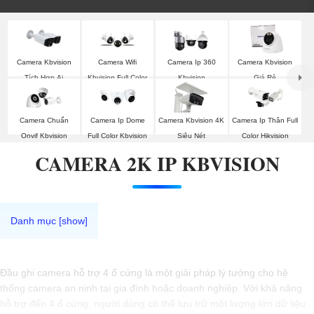
Camera Kbvision
Camera Wifi
Camera Ip 360
Camera Kbvision
Tích Hợp Ai
Kbvision Full Color
Kbvision
Giá Rẻ
Camera Chuẩn
Camera Ip Dome
Camera Kbvision 4K
Camera Ip Thân Full
Onvif Kbvision
Full Color Kbvision
Siêu Nét
Color Hikvision
CAMERA 2K IP KBVISION
Đầu ghi camera hỗ trợ 4 ổ cứng là một giải pháp lý tưởng cho hệ
thống camera an ninh tại gia đình hoặc doanh nghiệp. Với khả năng
hỗ trợ đến 4 ổ cứng, người dùng có thể lưu trữ một lượng lớn dữ liệu