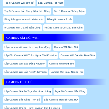
Top 5 Camera Wifi 360 Tốt
Loại Camera Tốt Nhất
Top 5 Camera Lắp Trong Nhà Nên Dùng
Top 5 Camera Chống Trộm
Bảng báo giá camera kbvision mới
Báo giá camera 2 mắt
5 Camera Wifi Giá Rẻ Nên Dùng
Những Camera Có Màu Ban Đêm
CAMERA KẾT NỐI WIFI
Lắp camera wifi Imou tích hợp báo động
Camera Wifi Siêu Nét
Lắp Đặt Camera Wifi Thân Ngoài Trời Kbvision
Camera Wifi Có Màu Ban Đêm
Lắp Camera Wifi Báo Động Kbvision
Camera Wifi Imou 360
Lắp Camera Wifi Sắc Nét 2K Kbvsiion
Camera Wifi Imou Ngoài Trời
CAMERA THEO GÓI
Lắp Camera Giá Rẻ Trọn Gói chính hãng
Trọn Bộ Camera Nên Dùng
Lắp Camera Báo Động Trọn Bộ
Lắp Camera Trọn Bộ Ultra HD
Lắp Camera Chống Trộm Hikvision trọn bộ Giá Rẻ