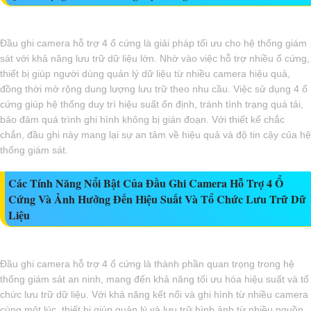
Đầu ghi camera hỗ trợ 4 ổ cứng là giải pháp tối ưu cho hệ thống giám
sát với khả năng lưu trữ dữ liệu lớn. Nhờ vào việc hỗ trợ nhiều ổ cứng,
thiết bị giúp người dùng quản lý dữ liệu từ nhiều camera hiệu quả,
đồng thời mở rộng dung lượng lưu trữ theo nhu cầu. Việc sử dụng 4 ổ
cứng giúp hệ thống duy trì hiệu suất ổn định, tránh tình trạng quá tải,
bảo đảm quá trình ghi hình không bị gián đoạn. Với thiết kế chắc
chắn, đầu ghi này mang lại sự an tâm về hiệu quả và độ tin cậy của hệ
thống giám sát.
Các Tính Năng Nổi Bật Của Đầu Ghi Camera Hỗ Trợ 4 Ổ
Cứng Và Ảnh Hưởng Đến Hiệu Suất Và Tổ Chức Lưu Trữ Dữ
Liệu
Đầu ghi camera hỗ trợ 4 ổ cứng là thành phần quan trọng trong hệ
thống giám sát an ninh, mang đến khả năng tối ưu hóa hiệu suất và tổ
chức lưu trữ dữ liệu. Với khả năng kết nối và ghi hình từ nhiều camera
cùng một lúc, thiết bị giúp quản lý và lưu trữ hình ảnh từ nhiều nguồn