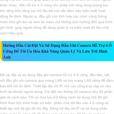
khác nhau. Việc hỗ trợ 4 ổ cứng cho phép mở rộng dung lượng lưu
trữ, tăng khả năng lưu trữ lâu dài mà vẫn đảm bảo hiệu suất hoạt
động ổn định. Ngoài ra, đầu ghi còn tích hợp các chức năng thông
minh như ghi âm và xem lại video mà không ảnh hưởng đến quá trình
ghi hình, giúp người dùng dễ dàng quản lý và kiểm soát dữ liệu một
cách hiệu quả.
Hướng Dẫn Cài Đặt Và Sử Dụng Đầu Ghi Camera Hỗ Trợ 4 Ổ
Cứng Để Tối Ưu Hóa Khả Năng Quản Lý Và Lưu Trữ Hình
Ảnh
Để cài đặt và sử dụng đầu ghi camera hỗ trợ 4 ổ cứng, đầu tiên, kết
nối đầu ghi với camera qua mạng LAN và tạo mạng LAN riêng để đảm
bảo kết nối ổn định. Thiết lập địa chỉ IP, mở các cổng truy cập và cấu
hình tài khoản người dùng. Cài đặt các thông số camera như độ phân
giải và cảnh báo. Tối ưu hóa lưu trữ bằng cách sử dụng chế độ ghi
hình theo lịch trình hoặc sự kiện, phân chia dữ liệu vào 4 ổ cứng và
thiết lập chế độ ghi đè khi đầy. Đồng bộ địa chỉ IP và sử dụng phần