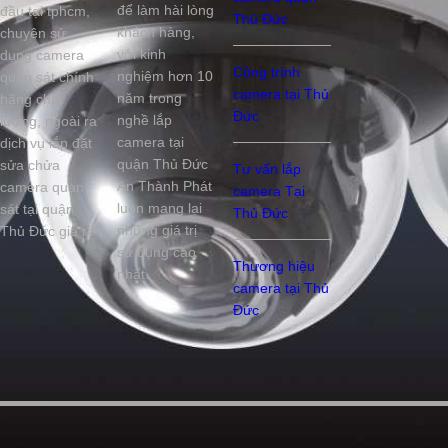
để làm hài lòng
đầu tại tphcm,
Thủ Đức
khách hàng,
chuyên sử
với kinh
dụng camera
Công trình
nghiệm hơn 10
quan sát chính
camera tại Thủ
năm trong
hãng chất
Đức
nghề lắp
lượng, ngoài ra
camera tại
dịch vụ lắp đặt
quận Thủ Đức
sửa chửa
Tư vấn lắp
An Thành Phát
camera quan
camera Tại
luôn mang lại
sát tại quận
Thủ Đức
những giá trị
Thủ Đức giá rẻ
sử dụng cao
Thương hiệu
nhất.
camera tại Thủ
Đức