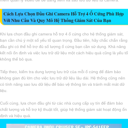
mềm quản lý video để dễ dàng xem và sao lưu dữ liệu từ camera.
Cách Lựa Chọn Đầu Ghi Camera Hỗ Trợ 4 Ổ Cứng Phù Hợp
Với Nhu Cầu Và Quy Mô Hệ Thống Giám Sát Của Bạn
Khi lựa chọn đầu ghi camera hỗ trợ 4 ổ cứng cho hệ thống giám sát,
bạn cần chú ý một số yếu tố quan trọng. Đầu tiên, hãy chắc chắn rằng
đầu ghi có thể hỗ trợ đủ số lượng ổ cứng bạn cần sử dụng. Khả năng
kết nối ổn định và việc lưu trữ dữ liệu một cách hiệu quả cũng là yếu tố
không thể bỏ qua.
Tiếp theo, kiểm tra dung lượng lưu trữ của mỗi ổ cứng để đảm bảo
không gian đủ lớn cho việc lưu trữ dữ liệu lâu dài. Hệ thống cũng nên
có tính năng sao lưu dữ liệu để bảo vệ thông tin và tránh mất mát dữ
liệu.
Cuối cùng, lựa chọn đầu ghi từ các nhà cung cấp uy tín để đảm bảo
chất lượng và hỗ trợ kỹ thuật tốt, giúp hệ thống giám sát hoạt động ổn
định và hiệu quả.