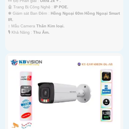
👀 Độ Phân giải :
Ultra 2k + .
🤖️ Trang Bị Công Nghệ :
IP POE.
❃ Giám sát Ban Đêm :
Hồng Ngoại 60m Hồng Ngoại Smart
IR.
↕️ Mẫu Camera
Thân Kim loại.
️🎙 Khả Năng :
Thu Âm.