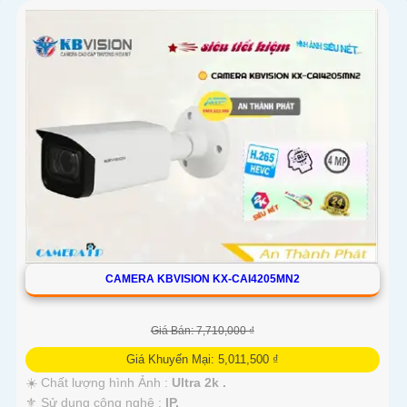
'
CAMERA KBVISION KX-CAI4205MN2
Giá Bán: 7,710,000 ₫
Giá Khuyến Mại: 5,011,500 ₫
☀️ Chất lượng hình Ảnh :
Ultra 2k .
⚜️ Sử dụng công nghệ :
IP.