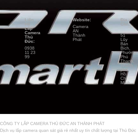
Liên
Website:
Địa
Hệ
Chỉ:
Camera
Lắp
AN
Camera
Thành
51
Thủ
Phát
Lũy
Đức:
Bán
0938
Bích,
11 23
Phường
99
Phú
Thạnh,
Thành
phố
Hồ
Chí
Minh
CÔNG TY LẮP CAMERA THỦ ĐỨC AN THÀNH PHÁT
Dịch vụ lắp camera quan sát giá rẻ nhất uy tín chất lượng tại Thủ Đức