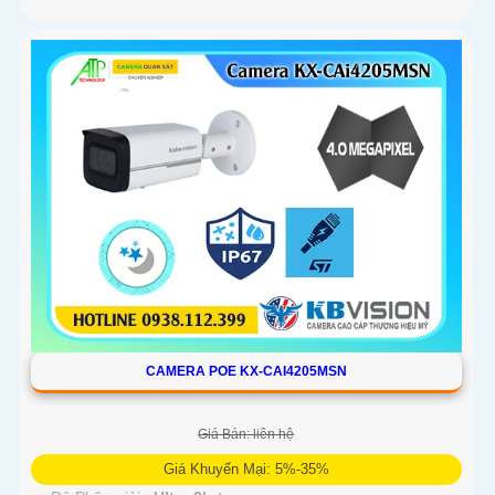
CAMERA POE KX-CAI4205MSN
Giá Bán: liên hệ
Giá Khuyến Mại: 5%-35%