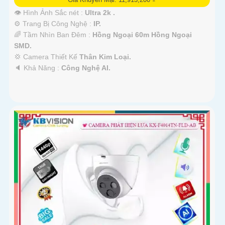
👁 Hình Ảnh Sắc nét :
Ultra 2k .
⚙ Trang Bị Công Nghệ :
IP.
🌈 Tầm Nhìn Ban Đêm :
Hồng Ngoại 60m Hồng Ngoại
SMD.
💢 Camera Thiết Kế
Thân Kim Loại.
️🔈 Khả Năng :
Công Nghệ AI.