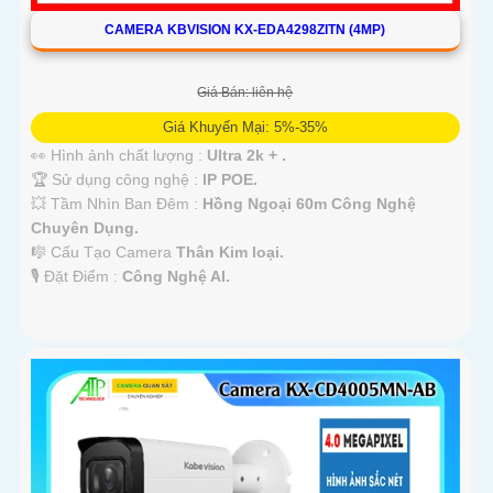
CAMERA KBVISION KX-EDA4298ZITN (4MP)
Giá Bán: liên hệ
Giá Khuyến Mại: 5%-35%
👀 Hình ảnh chất lượng :
Ultra 2k + .
🏆 Sử dụng công nghệ :
IP POE.
💥 Tầm Nhìn Ban Đêm :
Hồng Ngoại 60m Công Nghệ
Chuyên Dụng.
🎼️ Cấu Tạo Camera
Thân Kim loại.
️🎙 Đặt Điểm :
Công Nghệ AI.