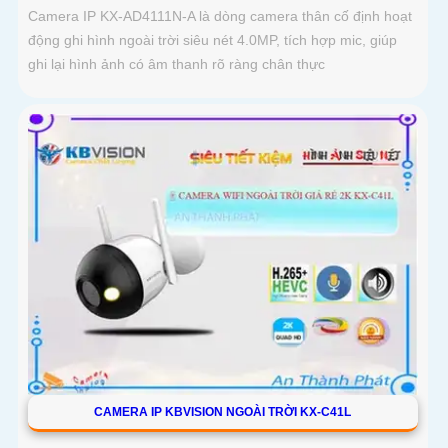
Camera IP KX-AD4111N-A là dòng camera thân cố định hoạt
động ghi hình ngoài trời siêu nét 4.0MP, tích hợp mic, giúp
ghi lại hình ảnh có âm thanh rõ ràng chân thực
CAMERA IP KBVISION NGOÀI TRỜI KX-C41L