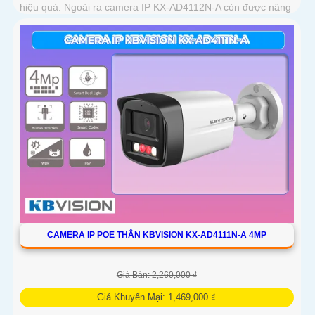
hiệu quả. Ngoài ra camera IP KX-AD4112N-A còn được nâng
cao khả năng bảo vệ an ninh với trang bị tính năng phát hiện
người chính xác
CAMERA IP POE THÂN KBVISION KX-AD4111N-A 4MP
Giá Bán: 2,260,000 ₫
Giá Khuyến Mại: 1,469,000 ₫