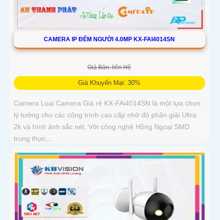
CAMERA IP ĐẾM NGƯỜI 4.0MP KX-FAI4014SN
Giá Bán: liên Hệ
Giá Khuyến Mại: 30%
Camera Loại Camera Giá rẻ KX-FAi4014SN là một lựa chọn
lý tưởng cho các công trình cao cấp nhờ độ phân giải Ultra
2k và hình ảnh sắc nét. Với công nghệ Hồng Ngoại SMD
trung thực,...