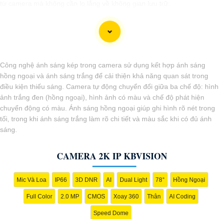
từ camera mà không cần lo lắng về không gian lưu trữ.
Đầu ghi này cung cấp các tính năng hiệu quả như ghi hình độ nét cao,
chức năng xem lại dễ dàng, và khả năng truy cập từ xa qua điện thoại
di động. nó còn có khả năng ghi hình liên tục hoặc theo lịch trình, giúp
người dùng dễ dàng theo dõi và quản lý dữ liệu camera.
Với đầu ghi camera hỗ trợ 4 ổ cứng, bạn có thể yên tâm về việc bảo
Công nghệ ánh sáng kép trong camera sử dụng kết hợp ánh sáng
vệ tài sản và an ninh trong mọi tình huống, đồng thời tiết kiệm thời
hồng ngoại và ánh sáng trắng để cải thiện khả năng quan sát trong
gian và công sức trong việc quản lý hệ thống camera.
điều kiện thiếu sáng. Camera tự động chuyển đổi giữa ba chế độ: hình
ảnh trắng đen (hồng ngoại), hình ảnh có màu và chế độ phát hiện
chuyển động có màu. Ánh sáng hồng ngoại giúp ghi hình rõ nét trong
tối, trong khi ánh sáng trắng làm rõ chi tiết và màu sắc khi có đủ ánh
sáng.
CAMERA 2K IP KBVISION
Mic Và Loa
IP66
3D DNR
AI
Dual Light
78°
Hồng Ngoại
Full Color
2.0 MP
CMOS
Xoay 360
Thân
AI Coding
Speed Dome