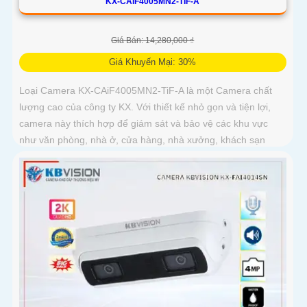
KX-CAIF4005MN2-TIF-A
Giá Bán: 14,280,000 ₫
Giá Khuyến Mại: 30%
Loại Camera KX-CAiF4005MN2-TiF-A là một Camera chất
lượng cao của công ty KX. Với thiết kế nhỏ gọn và tiện lợi,
camera này thích hợp để giám sát và bảo vệ các khu vực
như văn phòng, nhà ở, cửa hàng, nhà xưởng, khách sạn