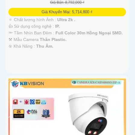
Giá Bán: 8,792,000 ₫
Giá Khuyến Mại: 5,714,800 ₫
🔅 Chất lượng hình Ảnh :
Ultra 2k .
👍 Sử dụng công nghệ :
IP.
🔦 Tầm Nhìn Ban Đêm :
Full Color 30m Hồng Ngoại SMD.
⚒ Mẫu Camera
Thân Plastic.
️☣️ Khả Năng :
Thu Âm.