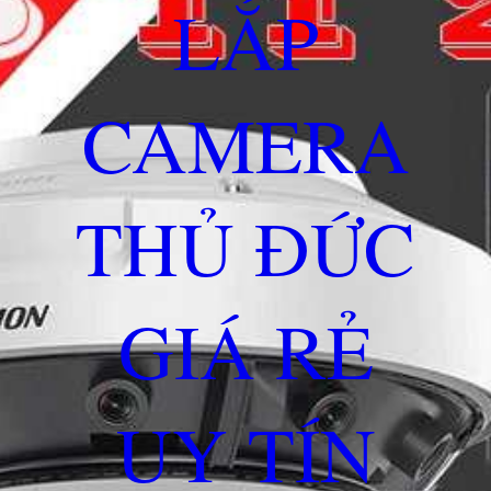
LẮP
CAMERA
THỦ ĐỨC
GIÁ RẺ
UY TÍN