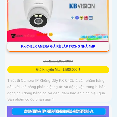
KX-C42L CAMERA GIÁ RẺ LẮP TRONG NHÀ 4MP
Giá Bán: 1,800,000 ₫
Giá Khuyến Mại: 1,500,000 ₫
Thiết Bị Camera IP Không Dây KX-C42L là sản phẩm hàng
đầu với khả năng phân biệt người và động vật, trang bị báo
động chủ động bằng còi và đèn, đảm bảo an ninh hiệu quả.
Sản phẩm có độ phân giải 4