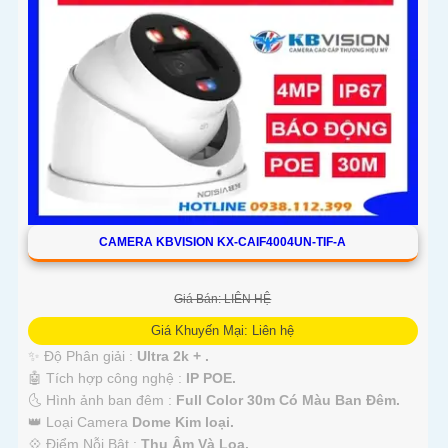
CAMERA KBVISION KX-CAIF4004UN-TIF-A
Giá Bán: LIÊN HỆ
Giá Khuyến Mại: Liên hệ
✨ Độ Phân giải :
Ultra 2k + .
🤖️ Tích hợp công nghệ :
IP POE.
🌜 Hình ảnh ban đêm :
Full Color 30m Có Màu Ban Ðêm.
👑 Loại Camera
Dome Kim loại.
️💠 Điểm Nỗi Bật :
Thu Âm Và Loa.