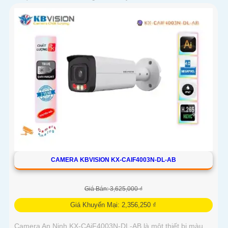
CAMERA KBVISION KX-CAIF4003N-DL-AB
Giá Bán: 3,625,000 ₫
Giá Khuyến Mại: 2,356,250 ₫
Camera An Ninh KX-CAiF4003N-DL-AB là một thiết bị màu