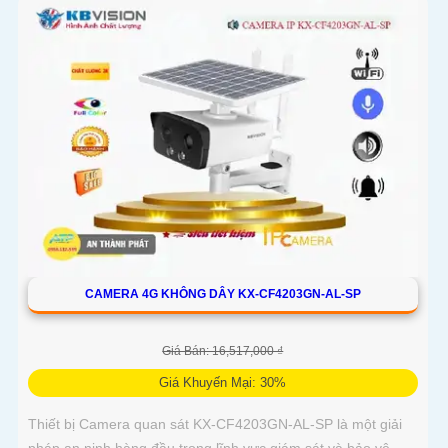
CAMERA 4G KHÔNG DÂY KX-CF4203GN-AL-SP
Giá Bán: 16,517,000 ₫
Giá Khuyến Mại: 30%
Thiết bị Camera quan sát KX-CF4203GN-AL-SP là một giải
pháp an ninh hàng đầu trong lĩnh vực giám sát và bảo vệ.