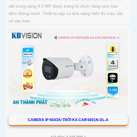
sắt trong sáng 4.0 MP được trang bị chức năng xem ban
đêm thông minh. Thiết bị này có khả năng hiển thị màu sắc
cả vào ban...
CAMERA IP NGOÀI TRỜI KX-CAIF4001N-DL-A