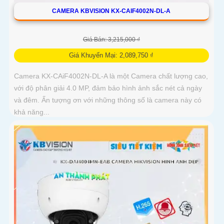
CAMERA KBVISION KX-CAIF4002N-DL-A
Giá Bán: 3,215,000 ₫
Giá Khuyến Mại: 2,089,750 ₫
Camera KX-CAiF4002N-DL-A là một Camera chất lượng cao,
với độ phân giải 4.0 MP, đảm bảo hình ảnh sắc nét cả ngày
và đêm. Ấn tượng ơn với những thông số là camera này có
khả năng...