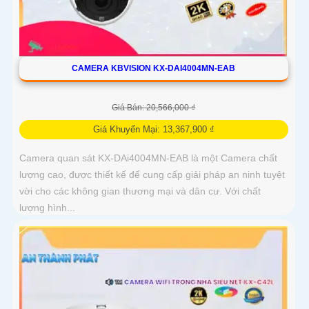
CAMERA KBVISION KX-DAI4004MN-EAB
Giá Bán: 20,566,000 ₫
Giá Khuyến Mại: 13,367,900 ₫
Camera quan sát KX-DAi4004MN-EAB là một Camera chất
lượng cao, được thiết kế để cung cấp giải pháp an ninh tuyệt
vời cho các không gian thương mại và dân cư. Với chất
lượng hình...