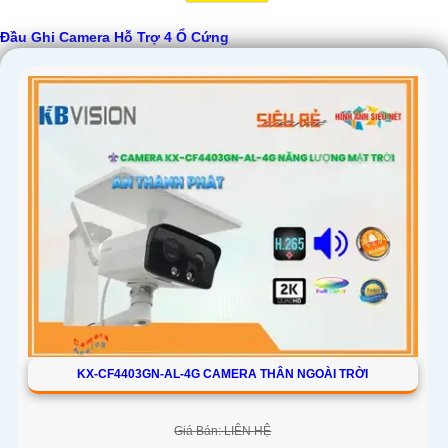
'
Đầu Ghi Camera Hỗ Trợ 4 Ổ Cứng
KX-CF4403GN-AL-4G CAMERA THÂN NGOÀI TRỜI
Giá Bán: LIÊN HỆ