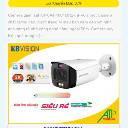
Giá Khuyến Mại: 30%
Camera giám sát KX-CAiF4004MN2-TiF-A là một Camera
chất lượng cao, được trang bị màu ban đêm đẹp với hình
ảnh sáng rõ nhờ công nghệ hồng ngoại 50m. Camera này
hiệu quả trong việc...