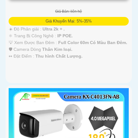
Giá Bán: liên hệ
Giá Khuyến Mại: 5%-35%
☀️ Độ Phân giải :
Ultra 2k + .
⚛️ Trang Bị Công Nghệ :
IP POE.
💡 Xem Được Ban Đêm :
Full Color 60m Có Màu Ban Ðêm.
🛡 Camera Dòng
Thân Kim loại.
️↭ Đặt Điểm :
Thu hình Chất Lượng.