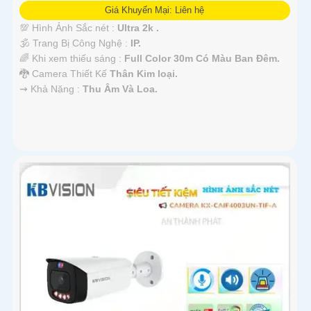
Giá Khuyến Mại: Liên hệ
💯 Hình Ảnh Sắc nét :
Ultra 2k .
🕉️ Trang Bị Công Nghệ :
IP.
🌈 Khi xem thiếu sáng :
Full Color 30m Có Màu Ban Ðêm.
🐉️ Camera Thiết Kế
Thân Kim loại.
️⇝ Khả Năng :
Thu Âm Và Loa.