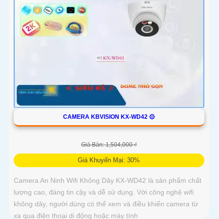
CAMERA KBVISION KX-WD42 ۞
Giá Bán: 1,504,000 ₫
Giá Khuyến Mại: 30%
Camera An Ninh Wifi Không Dây KX-WD42 là sản phẩm chất
lượng cao, đáng tin cậy và dễ sử dụng. Với công nghệ wifi
không dây, người dùng có thể xem và điều khiển camera từ
xa qua điện thoại di động hoặc máy tính