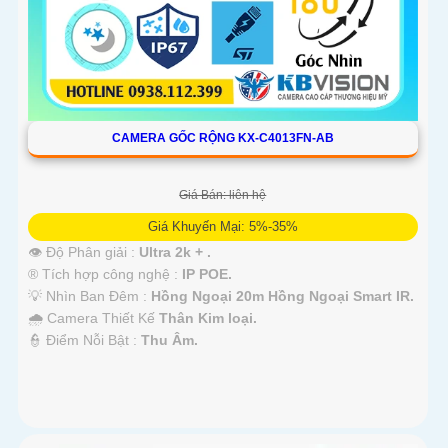
CAMERA GỐC RỘNG KX-C4013FN-AB
Giá Bán: liên hệ
Giá Khuyến Mại: 5%-35%
👁 Độ Phân giải :
Ultra 2k + .
®️ Tích hợp công nghệ :
IP POE.
💡 Nhìn Ban Đêm :
Hồng Ngoại 20m Hồng Ngoại Smart IR.
🌧️ Camera Thiết Kế
Thân Kim loại.
️👮 Điểm Nỗi Bật :
Thu Âm.