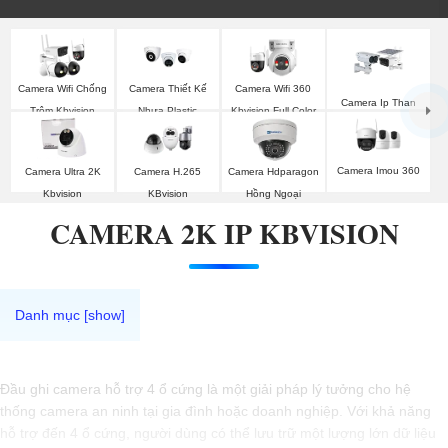
Camera Wifi Chống
Camera Thiết Kế
Camera Wifi 360
Camera Ip Than
Trộm Kbvision
Nhựa Plastic
Kbvision Full Color
Kbvision
Kbvision
Camera Imou 360
Camera Ultra 2K
Camera H.265
Camera Hdparagon
Kbvision
KBvision
Hồng Ngoại
CAMERA 2K IP KBVISION
Đầu ghi camera hỗ trợ 4 ổ cứng là một giải pháp lý tưởng cho hệ
thống camera an ninh tại gia đình hoặc doanh nghiệp. Với khả năng
hỗ trợ đến 4 ổ cứng, người dùng có thể lưu trữ một lượng lớn dữ liệu