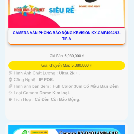
CAMERA VĂN PHÒNG BÁO ĐỘNG KBVISION KX-CAIF4004N3-
TIF-A
Giá Bán: 6,980,000 ₫
Giá Khuyến Mại: 5,380,000 ₫
💯 Hình Ành Chất Lượng :
Ultra 2k + .
🤖️ Công Nghệ :
IP POE.
🌈 Hình ảnh ban đêm :
Full Color 30m Có Màu Ban Ðêm.
💦 Loại Camera
Dome Kim loại.
️♚ Tích Hợp :
Có Ðèn Còi Báo Động.