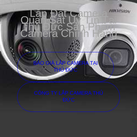
Lắp Đặt Camera
Quan Sát Uy Tín Tại
Thủ Đức Sản Phẩm
Camera Chính Hãng
BÁO GIÁ LẮP CAMERA TẠI
THỦ ĐỨC
CÔNG TY LẮP CAMERA THỦ
ĐỨC