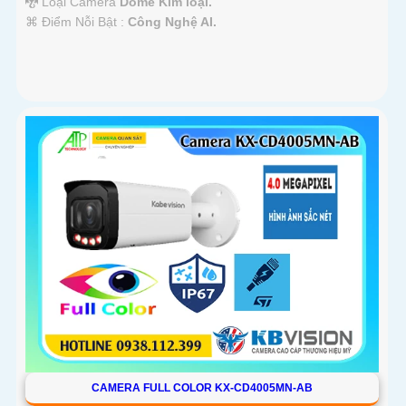
🐉️ Loại Camera
Dome Kim loại.
️⌘ Điểm Nỗi Bật :
Công Nghệ AI.
CAMERA FULL COLOR KX-CD4005MN-AB