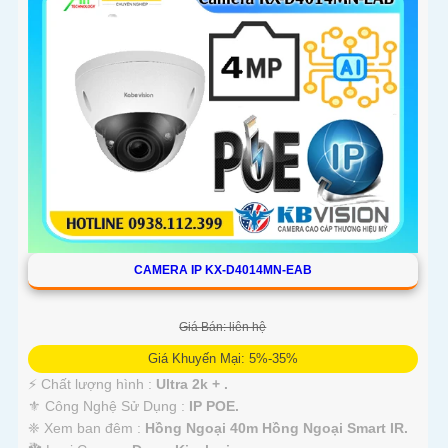
CAMERA IP KX-D4014MN-EAB
Giá Bán: liên hệ
Giá Khuyến Mại: 5%-35%
️⚡ Chất lượng hình :
Ultra 2k + .
⚜️ Công Nghệ Sử Dụng :
IP POE.
❈ Xem ban đêm :
Hồng Ngoại 40m Hồng Ngoại Smart IR.