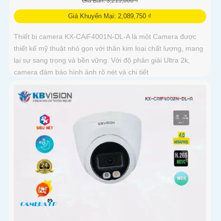
Giá Bán: 3,215,000 ₫
Giá Khuyến Mại: 2,089,750 ₫
Thiết bị camera KX-CAiF4001N-DL-A là một Camera được
thiết kế mỹ thuật nhỏ gọn với thân kim loại chất lượng, mang
lại sự sang trọng và bền vững. Với độ phân giải Ultra 2k,
camera đảm bảo hình ảnh rõ nét và chi tiết