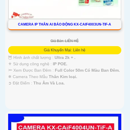
CAMERA IP THÂN AI BÁO ĐỘNG KX-CAIF4003UN-TIF-A
Giá Bán: LIÊN HỆ
Giá Khuyến Mại: Liên hệ
🦉 Hình ảnh chất lượng :
Ultra 2k + .
⚜️ Sử dụng công nghệ :
IP POE.
🔦 Xem Được Ban Đêm :
Full Color 50m Có Màu Ban Ðêm.
❄ Camera Theo Mẫu
Thân Kim loại.
️➲ Đặt Điểm :
Thu Âm Và Loa.