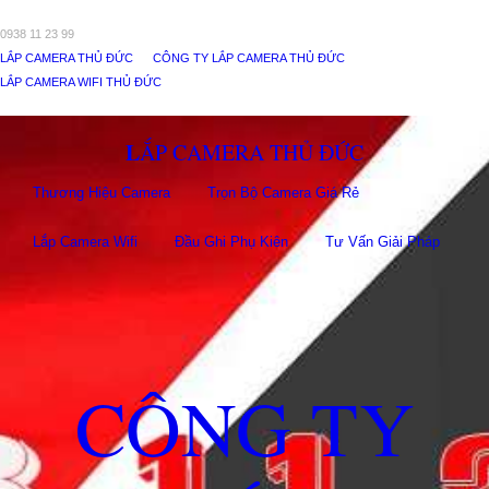
0938 11 23 99
LẮP CAMERA THỦ ĐỨC
CÔNG TY LẮP CAMERA THỦ ĐỨC
LẮP CAMERA WIFI THỦ ĐỨC
LẮP CAMERA THỦ ĐỨC
Thương Hiệu Camera
Trọn Bộ Camera Giá Rẻ
Lắp Camera Wifi
Đầu Ghi Phụ Kiên
Tư Vấn Giải Pháp
CÔNG TY