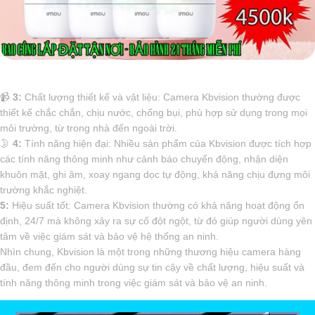
📹
3:
Chất lượng thiết kế và vật liệu: Camera Kbvision thường được
thiết kế chắc chắn, chịu nước, chống bụi, phù hợp sử dụng trong mọi
môi trường, từ trong nhà đến ngoài trời.
🌛
4:
Tính năng hiện đại: Nhiều sản phẩm của Kbvision được tích hợp
các tính năng thông minh như cảnh báo chuyển động, nhận diện
khuôn mặt, ghi âm, xoay ngang dọc tự động, khả năng chịu đựng môi
trường khắc nghiệt.
5:
Hiệu suất tốt: Camera Kbvision thường có khả năng hoạt động ổn
định, 24/7 mà không xảy ra sự cố đột ngột, từ đó giúp người dùng yên
tâm về việc giám sát và bảo vệ hệ thống an ninh.
Nhìn chung, Kbvision là một trong những thương hiệu camera hàng
đầu, đem đến cho người dùng sự tin cậy về chất lượng, hiệu suất và
tính năng thông minh trong việc giám sát và bảo vệ an ninh.