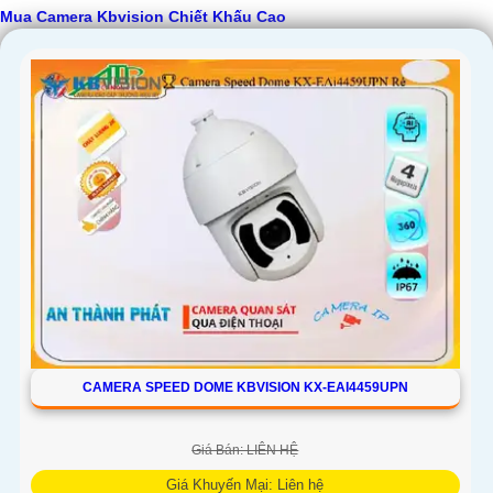
Mua Camera Kbvision Chiết Khấu Cao
'
CAMERA SPEED DOME KBVISION KX-EAI4459UPN
Giá Bán: LIÊN HỆ
Giá Khuyến Mại: Liên hệ