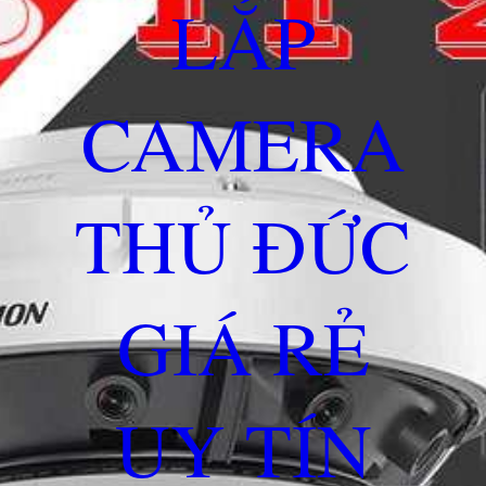
LẮP
CAMERA
THỦ ĐỨC
GIÁ RẺ
UY TÍN