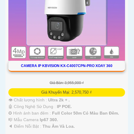
CAMERA IP KBVISION KX-C4007CPN-PRO XOAY 360
Giá Bán: 3,955,000 ₫
Giá Khuyến Mại: 2,570,750 ₫
👁 Chất lượng hình :
Ultra 2k + .
🤖️ Công Nghệ Sử Dụng :
IP POE.
✪ Hình ảnh ban đêm :
Full Color 50m Có Màu Ban Ðêm.
🎼️ Mẫu Camera
Ip67 360.
️🔈 Điểm Nỗi Bật :
Thu Âm Và Loa.