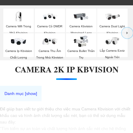
Camera Wifi Trong
Camera Có DWDR
Camera Kbvision
Camera Dual Light
Nhà Kbvision
Kbvision
Motorized Lens
Kbvision
Lắp Camera Ezviz
Camera Ip Kbvision
Camera Thu Âm
Camera Bullet Thân
Ngoài Trời
Chất Lượng
Trong Nhà Kbvision
Trụ
CAMERA 2K IP KBVISION
Để giúp bạn viết tư giới thiệu cho việc mua Camera Kbvision với chiết
khấu cao và hình ảnh chất lượng sắc nét, bạn có thể sử dụng mẫu
sau đây:
"Tìm kiếm sự an toàn và chất lượng hình ảnh sắc nét cho hệ thống