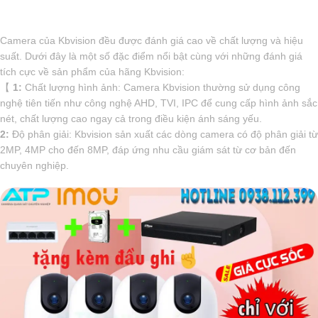
Camera của Kbvision đều được đánh giá cao về chất lượng và hiệu
suất. Dưới đây là một số đặc điểm nổi bật cùng với những đánh giá
tích cực về sản phẩm của hãng Kbvision:
【
1:
Chất lượng hình ảnh: Camera Kbvision thường sử dụng công
nghệ tiên tiến như công nghệ AHD, TVI, IPC để cung cấp hình ảnh sắc
nét, chất lượng cao ngay cả trong điều kiện ánh sáng yếu.
2:
Độ phân giải: Kbvision sản xuất các dòng camera có độ phân giải từ
2MP, 4MP cho đến 8MP, đáp ứng nhu cầu giám sát từ cơ bản đến
chuyên nghiệp.