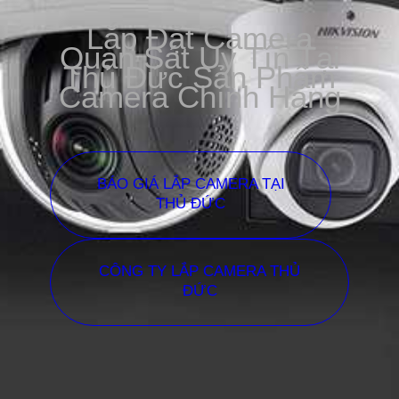
Lắp Đặt Camera
Quan Sát Uy Tín Tại
Thủ Đức Sản Phẩm
Camera Chính Hãng
BÁO GIÁ LẮP CAMERA TẠI
THỦ ĐỨC
CÔNG TY LẮP CAMERA THỦ
ĐỨC