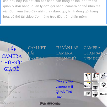
cao phù hợp lắp đặt cho các shop bán hàng online, hỗ trợ cho
quản lý đơn hàng, quản lý đơn gói hàng, camera có thể nhìn mã
vận đơn kèm theo đấy nhìn thấy được quy trình đóng gói hàng
hóa, có thể tải video đơn hàng trực tiếp trên phần mềm
CAM KẾT
TƯ VẤN LẮP
CAMERA
LẮP
LẮP
CAMERA
QUAN SÁT
CAMERA
CAMERA
QUẬN THỦ
NÊN DÙNG
THỦ ĐỨC
THỦ ĐỨC
ĐỨC
GIÁ RẺ
Công ty lắp
Công ty lắp
camera quận
camera wifi
Công ty lắp
Thủ Đức An
QUẬN Thủ
camera giá rẻ
Thành Phát
Đức
tại Thủ Đức là
luôn lấy chất
một trong