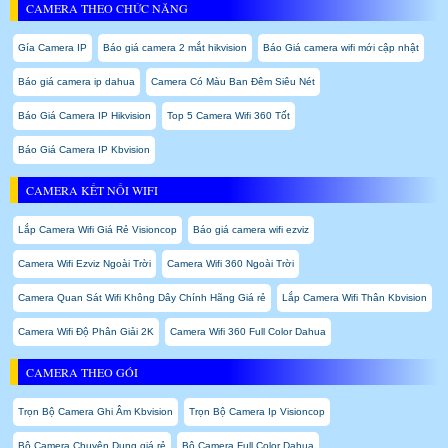
CAMERA THEO CHỨC NĂNG
Gía Camera IP
Báo giá camera 2 mắt hikvision
Báo Giá camera wifi mới cập nhật
Báo giá camera ip dahua
Camera Có Màu Ban Đêm Siêu Nét
Báo Giá Camera IP Hikvision
Top 5 Camera Wifi 360 Tốt
Báo Giá Camera IP Kbvision
CAMERA KẾT NỐI WIFI
Lắp Camera Wifi Giá Rẻ Visioncop
Báo giá camera wifi ezviz
Camera Wifi Ezviz Ngoài Trời
Camera Wifi 360 Ngoài Trời
Camera Quan Sát Wifi Không Dây Chính Hãng Giá rẻ
Lắp Camera Wifi Thân Kbvision
Camera Wifi Độ Phân Giải 2K
Camera Wifi 360 Full Color Dahua
CAMERA THEO GÓI
Trọn Bộ Camera Ghi Âm Kbvision
Trọn Bộ Camera Ip Visioncop
Bộ Camera Chuyên Dụng giá rẻ
Bộ Camera Full Color Dahua