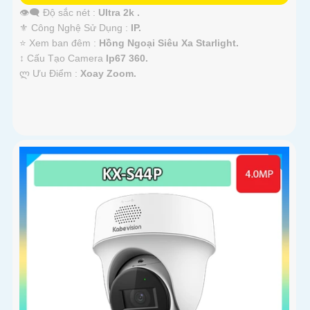
👁️‍🗨 Độ sắc nét :
Ultra 2k .
⚜️ Công Nghệ Sử Dụng :
IP.
⭐ Xem ban đêm :
Hồng Ngoại Siêu Xa Starlight.
↕️ Cấu Tạo Camera
Ip67 360.
️ლ Ưu Điểm :
Xoay Zoom.