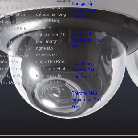
lượng sản
những công ty
Báo giá lắp
phẩm camera
uy tín hàng
camera quận
để làm hài lòng
đầu tại tphcm,
Thủ Đức
khách hàng,
chuyên sử
với kinh
dụng camera
Công trình
nghiệm hơn 10
quan sát chính
camera tại Thủ
năm trong
hãng chất
Đức
nghề lắp
lượng, ngoài ra
camera tại
dịch vụ lắp đặt
quận Thủ Đức
sửa chửa
Tư vấn lắp
An Thành Phát
camera quan
camera Tại
luôn mang lại
sát tại quận
Thủ Đức
những giá trị
Thủ Đức giá rẻ
sử dụng cao
Thương hiệu
nhất.
camera tại Thủ
Đức