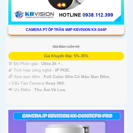
CAMERA PT ỐP TRẦN 4MP KBVISION KX-S44P
Giá Bán: Liên hệ
Giá Khuyến Mại: 5%-35%
💯 Độ Phân giải :
Ultra 2k + .
🌠 Tích hợp công nghệ :
IP POE.
🌈 Xem ban đêm :
Full Color 30m Có Màu Ban Ðêm.
↕️ Cấu Tạo Camera
Xoay 360.
️📢 Ưu Điểm :
Thu Âm Và Loa.