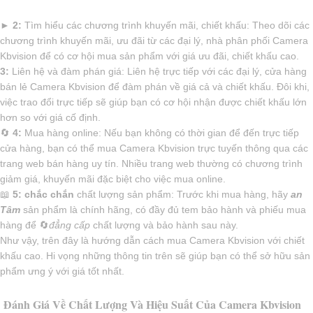
►
2:
Tìm hiểu các chương trình khuyến mãi, chiết khấu: Theo dõi các
chương trình khuyến mãi, ưu đãi từ các đại lý, nhà phân phối Camera
Kbvision để có cơ hội mua sản phẩm với giá ưu đãi, chiết khấu cao.
3:
Liên hệ và đàm phán giá: Liên hệ trực tiếp với các đại lý, cửa hàng
bán lẻ Camera Kbvision để đàm phán về giá cả và chiết khấu. Đôi khi,
việc trao đổi trực tiếp sẽ giúp bạn có cơ hội nhận được chiết khấu lớn
hơn so với giá cố định.
🔄
4:
Mua hàng online: Nếu bạn không có thời gian để đến trực tiếp
cửa hàng, bạn có thể mua Camera Kbvision trực tuyến thông qua các
trang web bán hàng uy tín. Nhiều trang web thường có chương trình
giảm giá, khuyến mãi đặc biệt cho việc mua online.
📖
5:
chắc chắn
chất lượng sản phẩm: Trước khi mua hàng, hãy
an
Tâm
sản phẩm là chính hãng, có đầy đủ tem bảo hành và phiếu mua
hàng để 🔄
đẳng cấp
chất lượng và bảo hành sau này.
Như vậy, trên đây là hướng dẫn cách mua Camera Kbvision với chiết
khấu cao. Hi vọng những thông tin trên sẽ giúp bạn có thể sở hữu sản
phẩm ưng ý với giá tốt nhất.
Đánh Giá Về Chất Lượng Và Hiệu Suất Của Camera Kbvision