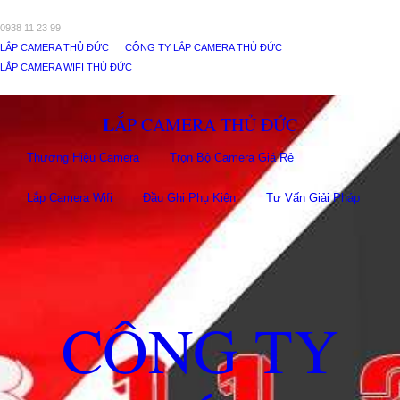
0938 11 23 99
LẮP CAMERA THỦ ĐỨC
CÔNG TY LẮP CAMERA THỦ ĐỨC
LẮP CAMERA WIFI THỦ ĐỨC
LẮP CAMERA THỦ ĐỨC
Thương Hiệu Camera
Trọn Bộ Camera Giá Rẻ
Lắp Camera Wifi
Đầu Ghi Phụ Kiên
Tư Vấn Giải Pháp
CÔNG TY