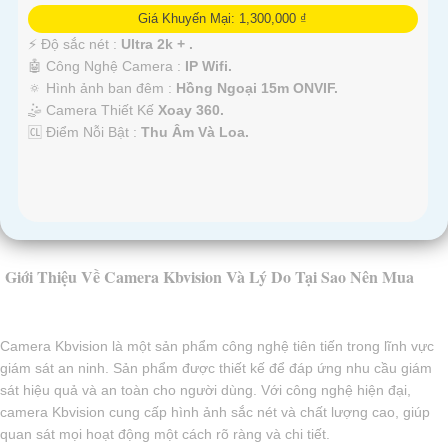
Giá Khuyến Mại: 1,300,000 ₫
️⚡ Độ sắc nét :
Ultra 2k + .
🤖️ Công Nghệ Camera :
IP Wifi.
🔅 Hình ảnh ban đêm :
Hồng Ngoại 15m ONVIF.
🤹 Camera Thiết Kế
Xoay 360.
️🆑 Điểm Nỗi Bật :
Thu Âm Và Loa.
Giới Thiệu Về Camera Kbvision Và Lý Do Tại Sao Nên Mua
Camera Kbvision là một sản phẩm công nghệ tiên tiến trong lĩnh vực
giám sát an ninh. Sản phẩm được thiết kế để đáp ứng nhu cầu giám
sát hiệu quả và an toàn cho người dùng. Với công nghệ hiện đại,
camera Kbvision cung cấp hình ảnh sắc nét và chất lượng cao, giúp
quan sát mọi hoạt động một cách rõ ràng và chi tiết.