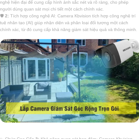
nghệ hiện đại để cung cấp hình ảnh sắc nét và rõ ràng, cho phép
người dùng quan sát mọi chi tiết một cách chính xác.
🛡
2:
Tích hợp công nghệ AI: Camera Kbvision tích hợp công nghệ trí
tuệ nhân tạo (AI) giúp nhận diện và phân loại đối tượng một cách
chính xác, từ đó cung cấp khả năng giám sát hiệu quả và thông minh.
✨ Chức Cao Cấp
3:
Khả năng quan sát ban đêm: Camera Kbvision