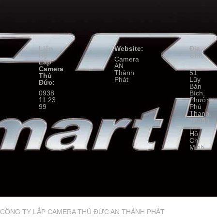
Liên
Website:
Địa
Hệ
Chỉ:
Camera
Lắp
AN
Camera
Thành
51
Thủ
Phát
Lũy
Đức:
Bán
0938
Bích,
11 23
Phường
99
Phú
Thạnh,
Thành
phố
Hồ
Chí
Minh
CÔNG TY LẮP CAMERA THỦ ĐỨC AN THÀNH PHÁT