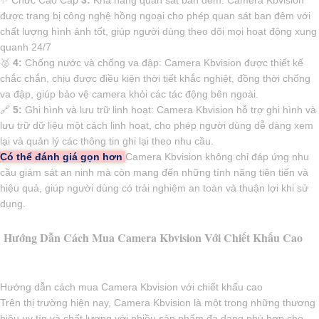
được trang bị công nghệ hồng ngoại cho phép quan sát ban đêm với
chất lượng hình ảnh tốt, giúp người dùng theo dõi mọi hoạt động xung
quanh 24/7
️🥈
4:
Chống nước và chống va đập: Camera Kbvision được thiết kế
chắc chắn, chịu được điều kiện thời tiết khắc nghiệt, đồng thời chống
va đập, giúp bảo vệ camera khỏi các tác động bên ngoài.
🔗
5:
Ghi hình và lưu trữ linh hoạt: Camera Kbvision hỗ trợ ghi hình và
lưu trữ dữ liệu một cách linh hoạt, cho phép người dùng dễ dàng xem
lại và quản lý các thông tin ghi lại theo nhu cầu.
Có thể đánh giá gọn hơn
Camera Kbvision không chỉ đáp ứng nhu
cầu giám sát an ninh mà còn mang đến những tính năng tiên tiến và
hiệu quả, giúp người dùng có trải nghiệm an toàn và thuận lợi khi sử
dụng.
Hướng Dẫn Cách Mua Camera Kbvision Với Chiết Khấu Cao
Hướng dẫn cách mua Camera Kbvision với chiết khấu cao
Trên thị trường hiện nay, Camera Kbvision là một trong những thương
hiệu uy tín và chất lượng với nhiều sản phẩm đa dạng phù hợp cho