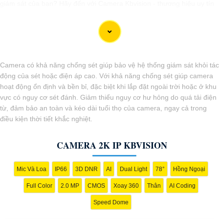
giám sát của bạn? Hãy đến với Camera Kbvision - thương hiệu uy tín
với chiết khấu cao. Với công nghệ hàng đầu, Camera Kbvision mang
đến cho bạn hình ảnh chất lượng cao, rõ nét và độ tin cậy cao. Đừng
để bất kỳ sự cố nào xảy ra mà không có sự giám sát chuyên nghiệp.
Hãy đầu tư vào Camera Kbvision và yên tâm bảo vệ gia đình và tài
sản của bạn ngay hôm nay!"
Camera có khả năng chống sét giúp bảo vệ hệ thống giám sát khỏi tác
Bạn có thể điều chỉnh và thêm vào nội dung trên để phù hợp với nhu
động của sét hoặc điện áp cao. Với khả năng chống sét giúp camera
cầu cụ thể của bạn. Chúc bạn thành công!
hoạt động ổn định và bền bỉ, đặc biệt khi lắp đặt ngoài trời hoặc ở khu
vực có nguy cơ sét đánh. Giảm thiểu nguy cơ hư hỏng do quá tải điện
từ, đảm bảo an toàn và kéo dài tuổi thọ của camera, ngay cả trong
điều kiện thời tiết khắc nghiệt.
CAMERA 2K IP KBVISION
Mic Và Loa
IP66
3D DNR
AI
Dual Light
78°
Hồng Ngoại
Full Color
2.0 MP
CMOS
Xoay 360
Thân
AI Coding
Speed Dome