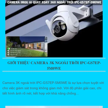
GIỚI THIỆU CAMERA 3K NGOÀI TRỜI IPC-GS7EP-
5M0WE
Camera 3K ngoài trời IPC-GS7EP-5M0WE là sự lựa chọn tuyệt vời
cho việc giám sát trong không gian mở. Với độ phân giải cao, chi
tiết hình ảnh rõ nét, kết hợp với khả năng chống...