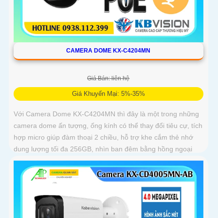
CAMERA DOME KX-C4204MN
Giá Bán: liên hệ
Giá Khuyến Mại: 5%-35%
Với Camera Dome KX-C4204MN thì đây là một trong những
camera dome ấn tượng, ống kính có thể thay đổi tiêu cự, tích
hợp micro giúp đàm thoại 2 chiều, hỗ trợ khe cắm thẻ nhớ
dung lượng tối đa 256GB, nhìn ban đêm bằng hồng ngoại
lên đến 40m