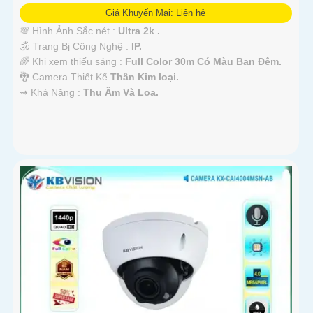
Giá Khuyến Mại: Liên hệ
💯 Hình Ảnh Sắc nét :
Ultra 2k .
🕉️ Trang Bị Công Nghệ :
IP.
🌈 Khi xem thiếu sáng :
Full Color 30m Có Màu Ban Ðêm.
🐉️ Camera Thiết Kế
Thân Kim loại.
️⇝ Khả Năng :
Thu Âm Và Loa.