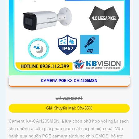
CAMERA POE KX-CAI4205MSN
Giá Bán: liên hệ
Giá Khuyến Mại: 5%-35%
Camera KX-CAi4205MSN là lựa chọn phù hợp với ngân sách
cho những ai cần giải pháp giám sát chi phí hiệu quả. Vận
hành qua nguồn POE camera sử dụng chip CMOS, hỗ trợ