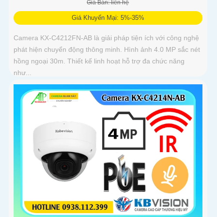
Giá Bán: liên hệ
Giá Khuyến Mại: 5%-35%
Camera KX-C4212FN-AB là giải pháp tiện ích với công nghệ
phát hiện chuyển động thông minh. Hình ảnh 4.0 MP sắc nét
hồng ngoại 30m. Thiết kế linh hoạt hỗ trợ đa chức năng
như...