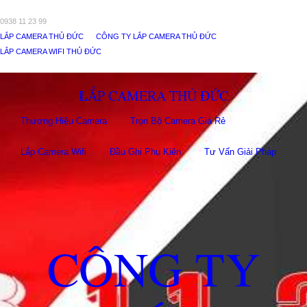
0938 11 23 99
LẮP CAMERA THỦ ĐỨC
CÔNG TY LẮP CAMERA THỦ ĐỨC
LẮP CAMERA WIFI THỦ ĐỨC
LẮP CAMERA THỦ ĐỨC
Thương Hiệu Camera
Trọn Bộ Camera Giá Rẻ
Lắp Camera Wifi
Đầu Ghi Phụ Kiên
Tư Vấn Giải Pháp
CÔNG TY