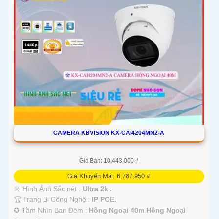
CAMERA KBVISION KX-CAI4204MN2-A
Giá Bán: 10,443,000 ₫
Giá Khuyến Mại: 6,787,950 ₫
🔆 Hình Ảnh Sắc nét :
Ultra 2k .
🏆 Trang Bị Công Nghệ :
IP POE.
✪ Tầm Nhìn Ban Đêm :
Hồng Ngoại 40m Hồng Ngoại