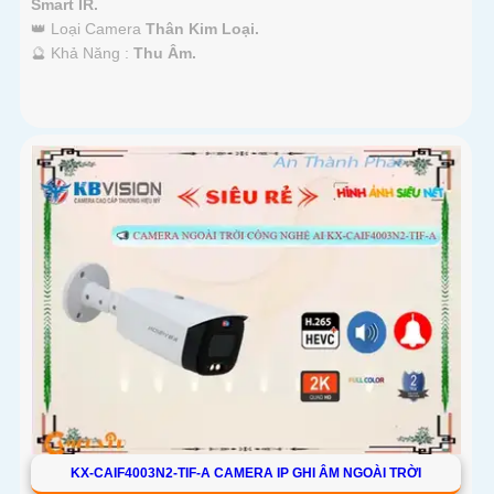
Smart IR.
👑 Loại Camera
Thân Kim Loại.
️🔮 Khả Năng :
Thu Âm.
KX-CAIF4003N2-TIF-A CAMERA IP GHI ÂM NGOÀI TRỜI