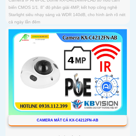
Camera IP AI ePoE Dome KX-D4014MN-EAB sở hữu cảm
biến CMOS 1/1. 8” độ phân giải 4MP, kết hợp công nghệ
Starlight siêu nhạy sáng và WDR 140dB, cho hình ảnh rõ nét
cả ngày lẫn đêm
CAMERA MẮT CÁ KX-C4212FN-AB