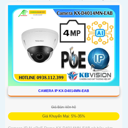
biển số, SMD3
CAMERA IP KX-D4014MN-EAB
Giá Bán: liên hệ
Giá Khuyến Mại: 5%-35%