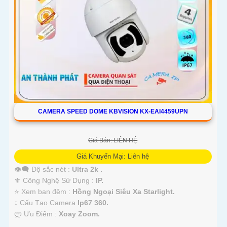
'
CAMERA SPEED DOME KBVISION KX-EAI4459UPN
Giá Bán: LIÊN HỆ
Giá Khuyến Mại: Liên hệ
👁️‍🗨 Độ sắc nét :
Ultra 2k .
⚜️ Công Nghệ Sử Dụng :
IP.
⭐ Xem ban đêm :
Hồng Ngoại Siêu Xa Starlight.
↕️ Cấu Tạo Camera
Ip67 360.
️ლ Ưu Điểm :
Xoay Zoom.