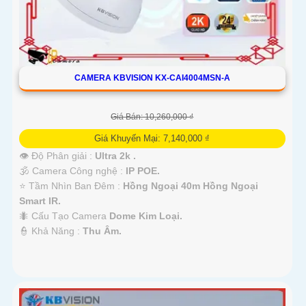
CAMERA KBVISION KX-CAI4004MSN-A
Giá Bán: 10,260,000 ₫
Giá Khuyến Mại: 7,140,000 ₫
👁 Độ Phân giải :
Ultra 2k .
🕉️ Camera Công nghệ :
IP POE.
⭐ Tầm Nhìn Ban Đêm :
Hồng Ngoại 40m Hồng Ngoại
Smart IR.
🐜 Cấu Tạo Camera
Dome Kim Loại.
️👮 Khả Năng :
Thu Âm.