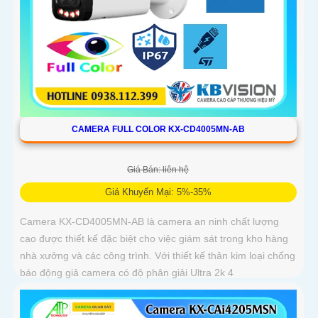
CAMERA FULL COLOR KX-CD4005MN-AB
Giá Bán: liên hệ
Giá Khuyến Mại: 5%-35%
Camera KX-CD4005MN-AB là camera an ninh chất lượng
cao được thiết kế đặc biệt cho việc giám sát trong kho hàng
nhà xưởng và các công trình. Với thiết kế thân kim loại chống
báo động giả camera có độ phân giải Ultra 2k 4