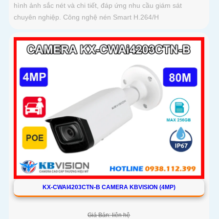
hình ảnh sắc nét và chi tiết, đáp ứng nhu cầu giám sát
chuyên nghiệp. Công nghệ nén Smart H.264/H
KX-CWAI4203CTN-B CAMERA KBVISION (4MP)
Giá Bán: liên hệ