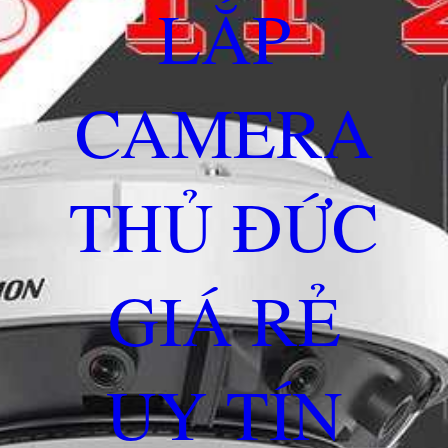
LẮP
CAMERA
THỦ ĐỨC
GIÁ RẺ
UY TÍN