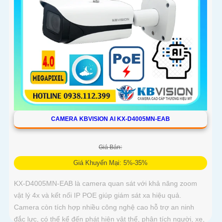
CAMERA KBVISION AI KX-D4005MN-EAB
Giá Bán:
Giá Khuyến Mại: 5%-35%
KX-D4005MN-EAB là camera quan sát với khả năng zoom
vật lý 4x và kết nối IP POE giúp giám sát xa hiệu quả.
Camera còn tích hợp nhiều công nghệ cao hỗ trợ an ninh
đắc lực, có thể kể đến phát hiện vật thể, phân tích người, xe,