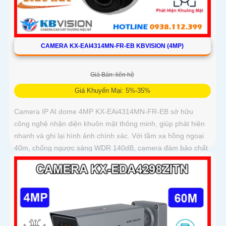
CAMERA KX-EAI4314MN-FR-EB KBVISION (4MP)
Giá Bán: liên hệ
Giá Khuyến Mại: 5%-35%
Camera IP AI dome 4MP KX-EAi4314MN-FR-EB sở hữu
công nghệ nhận diện khuôn mặt thông minh, giúp phát hiện
nhanh và ghi lại hình ảnh chính xác. Với tầm xa hồng ngoại
40m, chống ngược sáng WDR 140dB, camera đảm bảo chất
lượng hình ảnh vượt trội trong mọi điều kiện