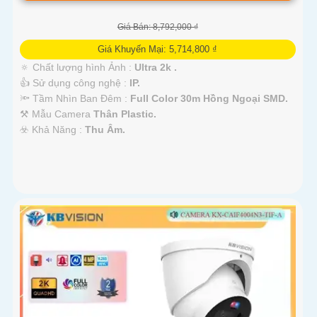
Giá Bán: 8,792,000 ₫
Giá Khuyến Mại: 5,714,800 ₫
🔅 Chất lượng hình Ảnh :
Ultra 2k .
👍 Sử dụng công nghệ :
IP.
🔦 Tầm Nhìn Ban Đêm :
Full Color 30m Hồng Ngoại SMD.
⚒ Mẫu Camera
Thân Plastic.
️☣️ Khả Năng :
Thu Âm.