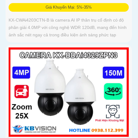
Giá Khuyến Mại: 5%-35%
KX-CWAi4203CTN-B là camera AI IP thân trụ cố định có độ
phân giải 4.0MP với công nghệ WDR 120dB, mang đến hình
ảnh sắc nét ngay cả trong điều kiện ánh sáng phức tạp