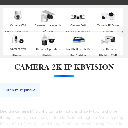
Camera Wifi
Camera Kbvision 4K
Camera Wifi
Camera IP Dome
Kbvision Ngoài Trời
Siêu Nét
Kbvision Full Color
Kbviison
360
Camera Wifi
Camera Speedom
Đầu Ghi 8 Kênh Giá
Bán Camera
Kbvision
Kbvision
Rẻ Kbvision
Kbvision 2MP
CAMERA 2K IP KBVISION
Đầu ghi camera hỗ trợ 4 ổ cứng là một giải pháp lý tưởng cho hệ
thống camera an ninh tại gia đình hoặc doanh nghiệp. Với khả năng
hỗ trợ đến 4 ổ cứng, người dùng có thể lưu trữ một lượng lớn dữ liệu