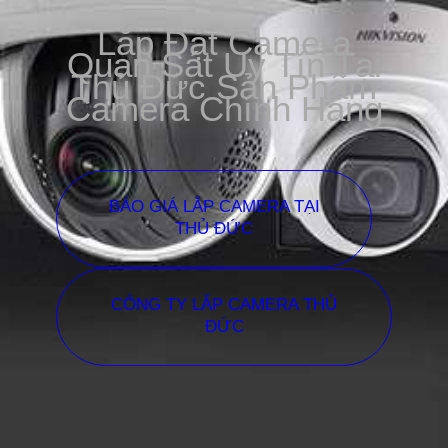
Lắp Đặt Camera
Quan Sát Uy Tín Tại
Thủ Đức Sản Phẩm
Camera Chính Hãng
BÁO GIÁ LẮP CAMERA TẠI
THỦ ĐỨC
CÔNG TY LẮP CAMERA THỦ
ĐỨC