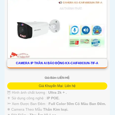
CAMERA IP THÂN AI BÁO ĐỘNG KX-CAIF4003UN-TIF-A
Giá Bán: LIÊN HỆ
Giá Khuyến Mại: Liên hệ
🦉 Hình ảnh chất lượng :
Ultra 2k + .
⚜️ Sử dụng công nghệ :
IP POE.
🔦 Xem Được Ban Đêm :
Full Color 50m Có Màu Ban Ðêm.
❄ Camera Theo Mẫu
Thân Kim loại.
️➲ Đặt Điểm :
Thu Âm Và Loa.