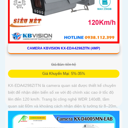
CAMERA KBVISION KX-EDA4298ZITN (4MP)
Giá Bán: liên hệ
Giá Khuyến Mại: 5%-35%
KX-EDA4298ZITN là camera quan sát được thiết kế chuyên
biệt để nhận diện biển số xe với độ chính xác cao ở tốc độ
lên đến 120 km/h. Trang bị công nghệ WDR 140dB, tầm
quan sát 60m và khoảng cách nhận diện lý tưởng từ 8–20m,
camera mang đến hình ảnh sắc nét trong mọi điều kiện ánh
sáng