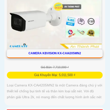
CAMERA KBVISION KX-CAI4205MN2
Giá Bán: 7,710,000 ₫
Giá Khuyến Mại: 5,011,500 ₫
Loại Camera KX-CAi4205MN2 là một Camera đáng chú ý với
thiết kế chống bụi tinh tế và thân kim loại sắt nét. Với độ
phân giải Ultra 2k, nó mang đến chất lượng hình ảnh sắc nét