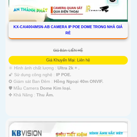
KX-CAI4004MSN-AB CAMERA IP POE DOME TRONG NHÀ GIÁ
RẺ
Giá Bán: LIÊN HỆ
Giá Khuyến Mại: Liên hệ
🔆 Hình ảnh chất lượng :
Ultra 2k + .
🌠 Sử dụng công nghệ :
IP POE.
✪ Giám sát Ban Đêm :
Hồng Ngoại 40m ONVIF.
🛡 Mẫu Camera
Dome Kim loại.
️✤ Khả Năng :
Thu Âm.