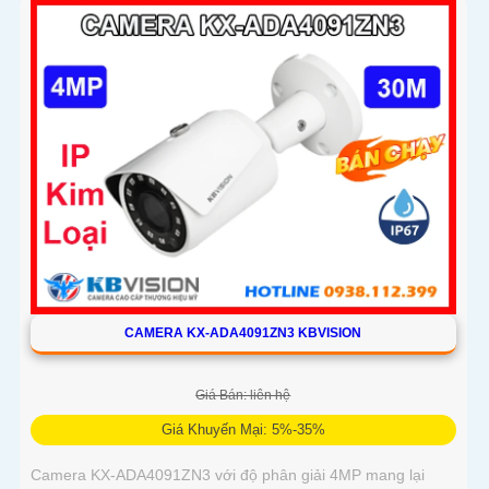
CAMERA KX-ADA4091ZN3 KBVISION
Giá Bán: liên hệ
Giá Khuyến Mại: 5%-35%
Camera KX-ADA4091ZN3 với độ phân giải 4MP mang lại