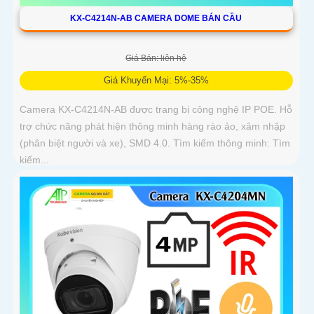
KX-C4214N-AB CAMERA DOME BÁN CẦU
Giá Bán: liên hệ
Giá Khuyến Mại: 5%-35%
Camera KX-C4214N-AB được trang bị công nghệ IP POE. Hỗ
trợ chức năng phát hiện thông minh hàng rào ảo, xâm nhập
(phân biệt người và xe), SMD 4.0. Tìm kiếm thông minh: Tìm
kiếm...