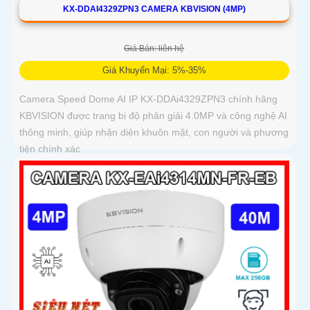
KX-DDAI4329ZPN3 CAMERA KBVISION (4MP)
Giá Bán: liên hệ
Giá Khuyến Mại: 5%-35%
Camera Speed Dome AI IP KX-DDAi4329ZPN3 chính hãng
KBVISION được trang bị độ phân giải 4.0MP và công nghệ AI
thông minh, giúp nhận diện khuôn mặt, con người và phương
tiện chính xác