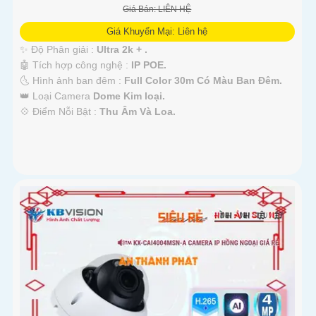
Giá Bán: LIÊN HỆ
Giá Khuyến Mại: Liên hệ
✨ Độ Phân giải :
Ultra 2k + .
🤖️ Tích hợp công nghệ :
IP POE.
🌜 Hình ảnh ban đêm :
Full Color 30m Có Màu Ban Ðêm.
👑 Loại Camera
Dome Kim loại.
️💠 Điểm Nỗi Bật :
Thu Âm Và Loa.