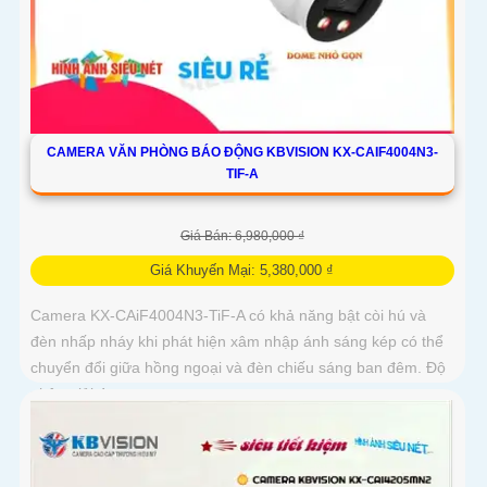
CAMERA VĂN PHÒNG BÁO ĐỘNG KBVISION KX-CAIF4004N3-
TIF-A
Giá Bán: 6,980,000 ₫
Giá Khuyến Mại: 5,380,000 ₫
Camera KX-CAiF4004N3-TiF-A có khả năng bật còi hú và
đèn nhấp nháy khi phát hiện xâm nhập ánh sáng kép có thể
chuyển đổi giữa hồng ngoại và đèn chiếu sáng ban đêm. Độ
phân giải 4