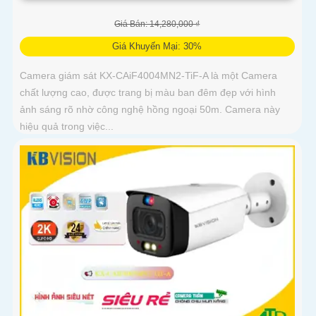
Giá Bán: 14,280,000 ₫
Giá Khuyến Mại: 30%
Camera giám sát KX-CAiF4004MN2-TiF-A là một Camera
chất lượng cao, được trang bị màu ban đêm đẹp với hình
ảnh sáng rõ nhờ công nghệ hồng ngoại 50m. Camera này
hiệu quả trong việc...