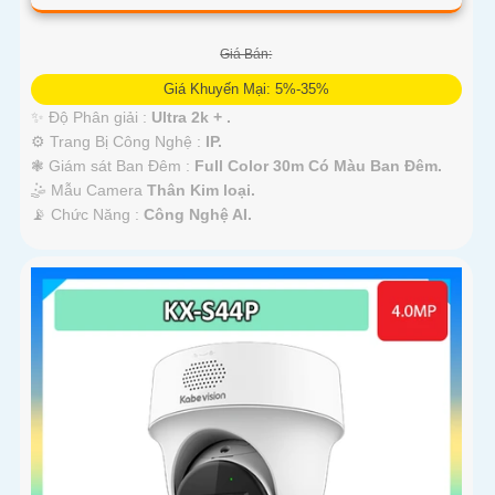
Giá Bán:
Giá Khuyến Mại: 5%-35%
✨ Độ Phân giải :
Ultra 2k + .
⚙ Trang Bị Công Nghệ :
IP.
❃ Giám sát Ban Đêm :
Full Color 30m Có Màu Ban Ðêm.
🤹 Mẫu Camera
Thân Kim loại.
️📡 Chức Năng :
Công Nghệ AI.