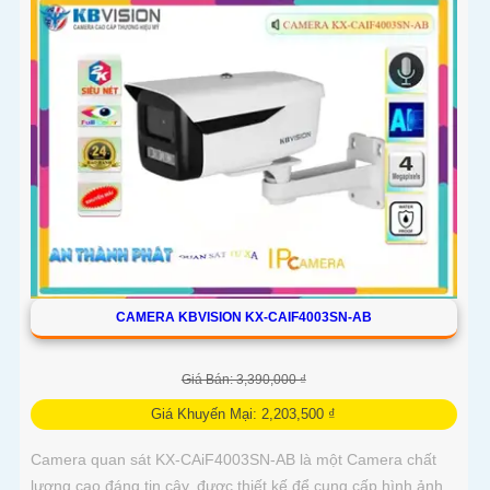
CAMERA KBVISION KX-CAIF4003SN-AB
Giá Bán: 3,390,000 ₫
Giá Khuyến Mại: 2,203,500 ₫
Camera quan sát KX-CAiF4003SN-AB là một Camera chất
lượng cao đáng tin cậy, được thiết kế để cung cấp hình ảnh