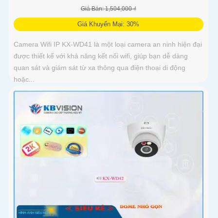
Giá Bán: 1,504,000 ₫
Giá Khuyến Mại: 30%
Camera Wifi IP KX-WD41 là một loại camera an ninh hiện đại
được thiết kế với khả năng kết nối wifi, giúp bạn dễ dàng
quan sát và giám sát từ xa thông qua điện thoại di động
hoặc...