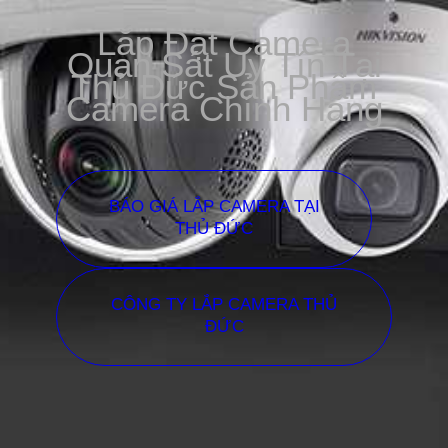
Lắp Đặt Camera
Quan Sát Uy Tín Tại
Thủ Đức Sản Phẩm
Camera Chính Hãng
BÁO GIÁ LẮP CAMERA TẠI
THỦ ĐỨC
CÔNG TY LẮP CAMERA THỦ
ĐỨC