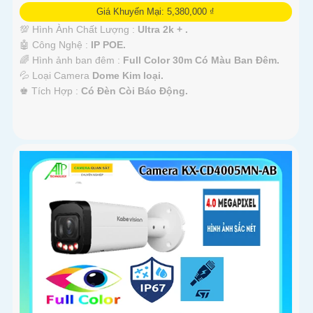
Giá Khuyến Mại: 5,380,000 ₫
💯 Hình Ành Chất Lượng :
Ultra 2k + .
🤖️ Công Nghệ :
IP POE.
🌈 Hình ảnh ban đêm :
Full Color 30m Có Màu Ban Ðêm.
💦 Loại Camera
Dome Kim loại.
️♚ Tích Hợp :
Có Ðèn Còi Báo Động.