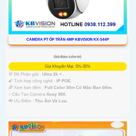
CAMERA PT ỐP TRẦN 4MP KBVISION KX-S44P
Giá Bán: Liên hệ
Giá Khuyến Mại: 5%-35%
💯 Độ Phân giải :
Ultra 2k + .
🌠 Tích hợp công nghệ :
IP POE.
🌈 Xem ban đêm :
Full Color 30m Có Màu Ban Ðêm.
↕️ Cấu Tạo Camera
Xoay 360.
️📢 Ưu Điểm :
Thu Âm Và Loa.