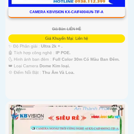
CAMERA KBVISION KX-CAIF4004UN-TIF-A
Giá Bán: LIÊN HỆ
Giá Khuyến Mại: Liên hệ
✨ Độ Phân giải :
Ultra 2k + .
🤖️ Tích hợp công nghệ :
IP POE.
🌜 Hình ảnh ban đêm :
Full Color 30m Có Màu Ban Ðêm.
👑 Loại Camera
Dome Kim loại.
️💠 Điểm Nỗi Bật :
Thu Âm Và Loa.