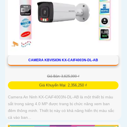
CAMERA KBVISION KX-CAIF4003N-DL-AB
Giá Bán: 3,625,000 ₫
Giá Khuyến Mại: 2,356,250 ₫
Camera An Ninh KX-CAiF4003N-DL-AB là một thiết bị màu
sắt trong sáng 4.0 MP được trang bị chức năng xem ban
đêm thông minh. Thiết bị này có khả năng hiển thị màu sắc
cả vào ban...