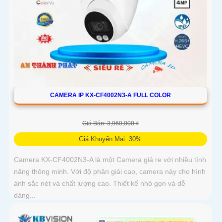
CAMERA IP KX-CF4002N3-A FULL COLOR
Giá Bán: 3,960,000 ₫
Giá Khuyến Mại: 30%
Camera KX-CF4002N3-A là một Camera giá re với nhiều tính
năng thông minh. Với độ phân giải cao, camera này cho hình
ảnh sắc nét và chất lượng cao. Thiết kế nhỏ gọn và dễ
dàng...