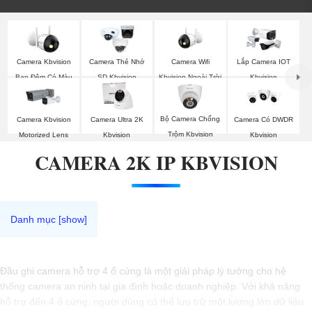
Camera Wifi
Camera Kbvision
Camera Thẻ Nhớ
Lắp Camera IOT
Kbvision Ngoài Trời
Ban Đêm Có Màu
SD Kbvision
Kbvision
Bộ Camera Chống
Camera Kbvision
Camera Ultra 2K
Camera Có DWDR
Trộm Kbvision
Motorized Lens
Kbvision
Kbvision
CAMERA 2K IP KBVISION
Đầu ghi camera hỗ trợ 4 ổ cứng là một giải pháp lý tưởng cho hệ
thống camera an ninh tại gia đình hoặc doanh nghiệp. Với khả năng
hỗ trợ đến 4 ổ cứng, người dùng có thể lưu trữ một lượng lớn dữ liệu