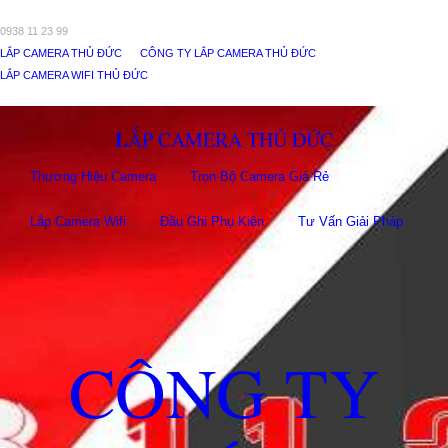
0938 11 23 99
LẮP CAMERA THỦ ĐỨC
CÔNG TY LẮP CAMERA THỦ ĐỨC
LẮP CAMERA WIFI THỦ ĐỨC
LẮP CAMERA THỦ ĐỨC
Thương Hiệu Camera
Trọn Bộ Camera Giá Rẻ
Lắp Camera Wifi
Đầu Ghi Phụ Kiên
Tư Vấn Giải Pháp
CÔNG TY