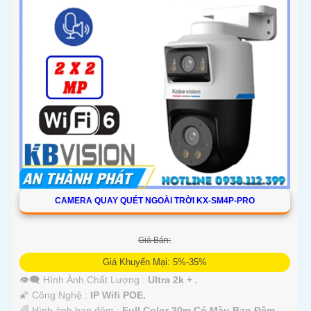
CAMERA QUAY QUÉT NGOÀI TRỜI KX-SM4P-PRO
Giá Bán:
Giá Khuyến Mại: 5%-35%
👁️‍🗨 Hình Ành Chất Lượng :
Ultra 2k + .
🌠 Công Nghệ :
IP Wifi POE.
🌈 Hình ảnh ban đêm :
Full Color 30m Có Màu Ban Ðêm.