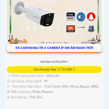
KX-CAIF4003N2-TIF-A CAMERA IP GHI ÂM NGOÀI TRỜI
Giá Bán: 8,792,000 ₫
Giá Khuyến Mại: 5,714,800 ₫
🔅 Chất lượng hình Ảnh :
Ultra 2k .
👍 Sử dụng công nghệ :
IP.
🔦 Tầm Nhìn Ban Đêm :
Full Color 30m Hồng Ngoại SMD.
⚒ Mẫu Camera
Thân Plastic.
️☣️ Khả Năng :
Thu Âm.