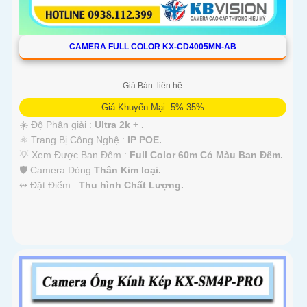
CAMERA FULL COLOR KX-CD4005MN-AB
Giá Bán: liên hệ
Giá Khuyến Mại: 5%-35%
☀️ Độ Phân giải :
Ultra 2k + .
⚛️ Trang Bị Công Nghệ :
IP POE.
💡 Xem Được Ban Đêm :
Full Color 60m Có Màu Ban Ðêm.
🛡 Camera Dòng
Thân Kim loại.
️↭ Đặt Điểm :
Thu hình Chất Lượng.