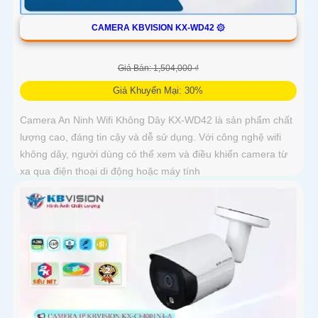
CAMERA KBVISION KX-WD42 ۞
Giá Bán: 1,504,000 ₫
Giá Khuyến Mại: 30%
Camera An Ninh Wifi Không Dây KX-WD42 là sản phẩm chất
lượng cao, đáng tin cậy và dễ sử dụng. Với công nghệ wifi
không dây, người dùng có thể xem và điều khiển camera từ
xa qua điện thoại di động hoặc máy tính