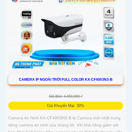
CAMERA IP NGOÀI TRỜI FULL COLOR KX-CF4003N3-B
Giá Bán: 4,450,000 ₫
Giá Khuyến Mại: 30%
Camera An Ninh KX-CF4003N3-B là Camera mới nhất trong
dòng camera an ninh của chúng tôi. Với khả năng giám sát
ban đêm Full Color 40m, camera này có thể hiển thị màu sắc