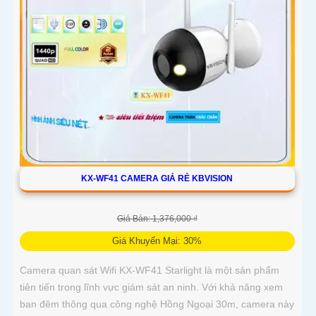
KX-WF41 CAMERA GIÁ RẺ KBVISION
Giá Bán: 1,376,000 ₫
Giá Khuyến Mại: 30%
Camera quan sát Wifi KX-WF41 Starlight là một sản phẩm
tiên tiến trong lĩnh vực giám sát an ninh. Với khả năng xem
ban đêm thông qua công nghệ Hồng Ngoại 30m, camera này