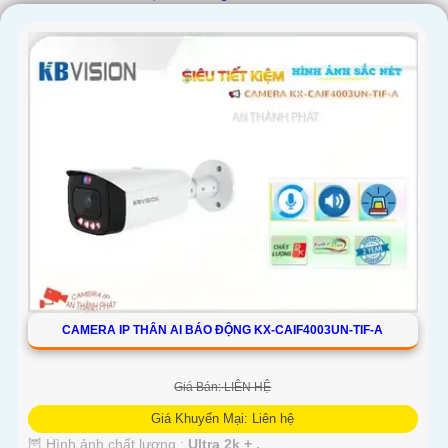
'
CAMERA IP THÂN AI BÁO ĐỘNG KX-CAIF4003UN-TIF-A
Giá Bán: LIÊN HỆ
Giá Khuyến Mại: Liên hệ
🦉 Hình ảnh chất lượng :
Ultra 2k + .