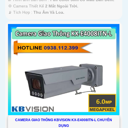
💢 Camera Thiết Kế
2 Mắt Ngoài Trời.
️📡 Tích Hợp :
Thu Âm Và Loa.
CAMERA GIAO THÔNG KBVISION KX-E4008ITN-L CHUYÊN
DỤNG