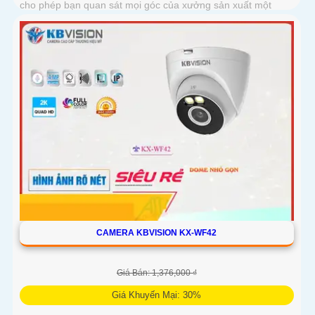
cho phép bạn quan sát mọi góc của xưởng sản xuất một
cách sáng mịn
CAMERA KBVISION KX-WF42
Giá Bán: 1,376,000 ₫
Giá Khuyến Mại: 30%