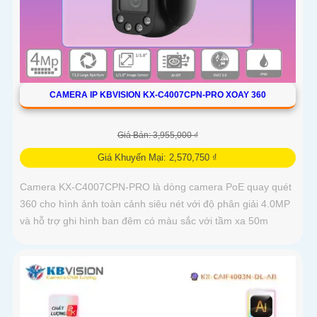
CAMERA IP KBVISION KX-C4007CPN-PRO XOAY 360
Giá Bán: 3,955,000 ₫
Giá Khuyến Mại: 2,570,750 ₫
Camera KX-C4007CPN-PRO là dòng camera PoE quay quét
360 cho hình ảnh toàn cảnh siêu nét với độ phân giải 4.0MP
và hỗ trợ ghi hình ban đêm có màu sắc với tầm xa 50m