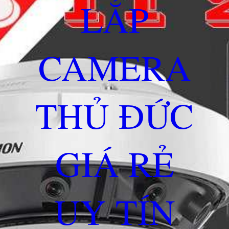
LẮP
CAMERA
THỦ ĐỨC
GIÁ RẺ
UY TÍN