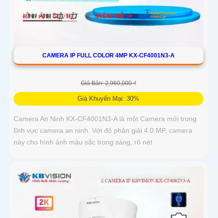
CAMERA IP FULL COLOR 4MP KX-CF4001N3-A
Giá Bán: 2,960,000 ₫
Giá Khuyến Mại: 30%
Camera An Ninh KX-CF4001N3-A là một Camera mới trong
lĩnh vực camera an ninh. Với độ phân giải 4.0 MP, camera
này cho hình ảnh màu sắc trong sáng, rõ nét