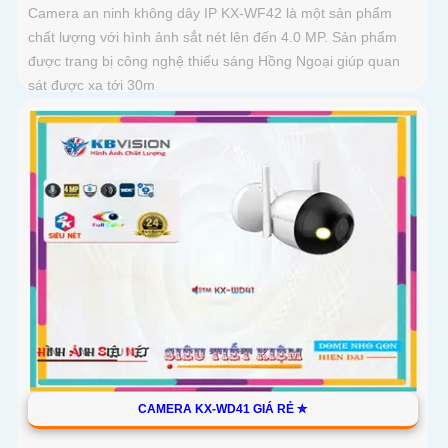
Camera an ninh không dây IP KX-WF42 là một sản phẩm
chất lượng với hình ảnh sắt nét lên đến 4.0 MP. Sản phẩm
được trang bị công nghệ thiếu sáng Hồng Ngoại giúp quan
sát được xa tới 30m
CAMERA KX-WD41 GIÁ RẺ ✮