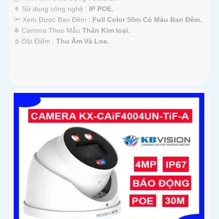
⚜️ Sử dụng công nghệ :
IP POE.
🔦 Xem Được Ban Đêm :
Full Color 50m Có Màu Ban Ðêm.
❄ Camera Theo Mẫu
Thân Kim loại.
️➲ Đặt Điểm :
Thu Âm Và Loa.