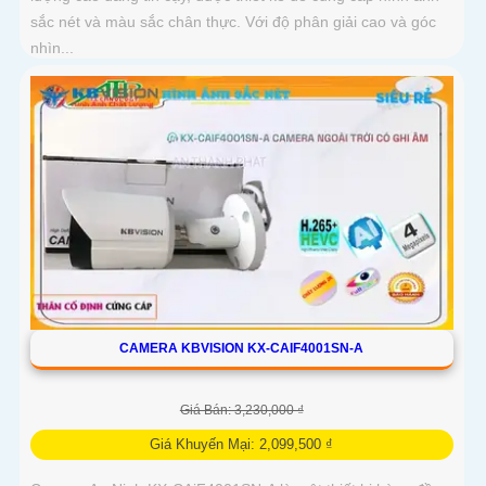
sắc nét và màu sắc chân thực. Với độ phân giải cao và góc
nhìn...
CAMERA KBVISION KX-CAIF4001SN-A
Giá Bán: 3,230,000 ₫
Giá Khuyến Mại: 2,099,500 ₫