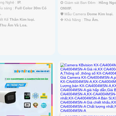
Công Nghệ :
IP.
✪ Giám sát Ban Đêm :
Hồng Ngo
ếu sáng :
Full Color 30m Có
ONVIF.
.
🛡 Mẫu Camera
Dome Kim loại.
iết Kế
Thân Kim loại.
️✤ Khả Năng :
Thu Âm.
Thu Âm Và Loa.