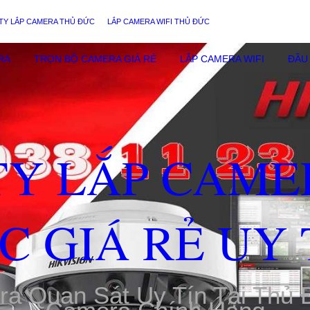
TY LẮP CAMERA THỦ ĐỨC
LẮP CAMERA WIFI THỦ ĐỨC
RA
TRỌN BỘ CAMERA GIÁ RẺ
LẮP CAMERA WIFI
ĐẦU 
TY LẮP CAME
C GIÁ RẺ UY 
ra Quan Sát Uy Tín Tại Thủ