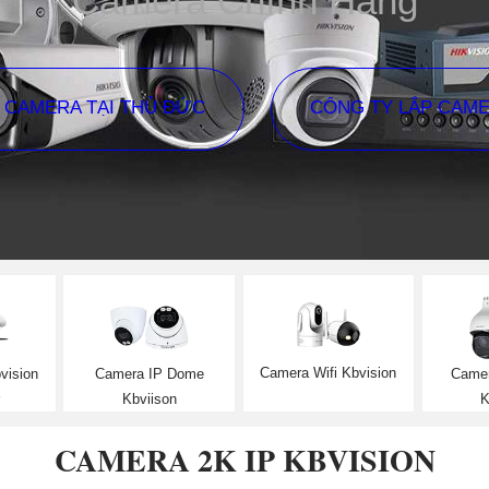
Camera Chính Hãng
P CAMERA TẠI THỦ ĐỨC
CÔNG TY LẮP CAM
Camera Wifi Kbvision
vision
Camera IP Dome
Came
Kbviison
K
CAMERA 2K IP KBVISION