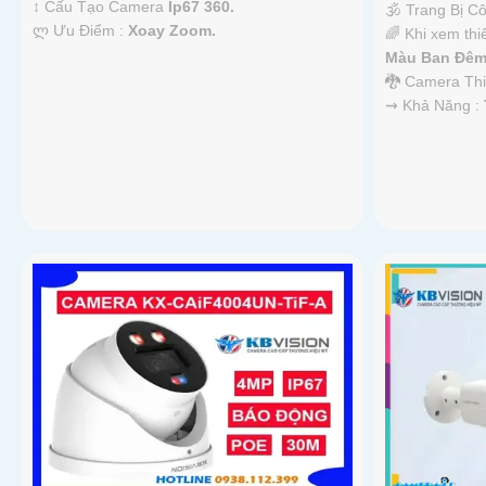
↕️ Cấu Tạo Camera
Ip67 360.
🕉️ Trang Bị 
️ლ Ưu Điểm :
Xoay Zoom.
🌈 Khi xem thi
Màu Ban Ðêm
🐉️ Camera Th
️⇝ Khả Năng :