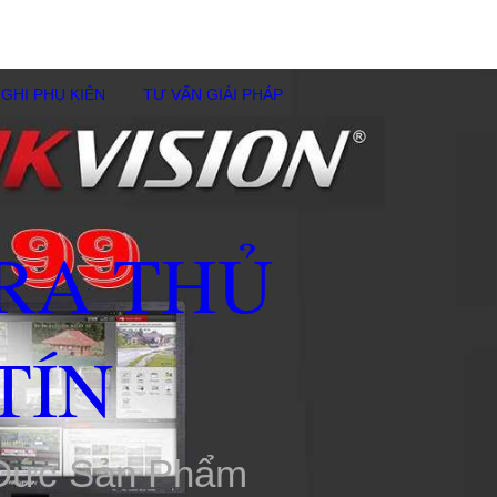
GHI PHỤ KIÊN
TƯ VẤN GIẢI PHÁP
RA THỦ
TÍN
 Đức Sản Phẩm