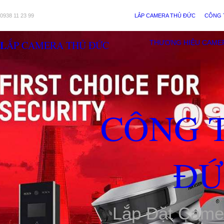
0938 11 23 99
LẮP CAMERA THỦ ĐỨC
CÔNG 
LẮP CAMERA THỦ ĐỨC
THƯƠNG HIỆU CAME
CÔNG 
ĐỨ
Lắp Đặt Came