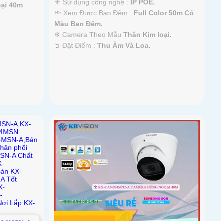
⚜️ Sử dụng công nghệ :
IP POE.
ại 40m
🔦 Xem Được Ban Đêm :
Full Color 50m Có
Màu Ban Ðêm.
❄ Camera Theo Mẫu
Thân Kim loại.
️➲ Đặt Điểm :
Thu Âm Và Loa.