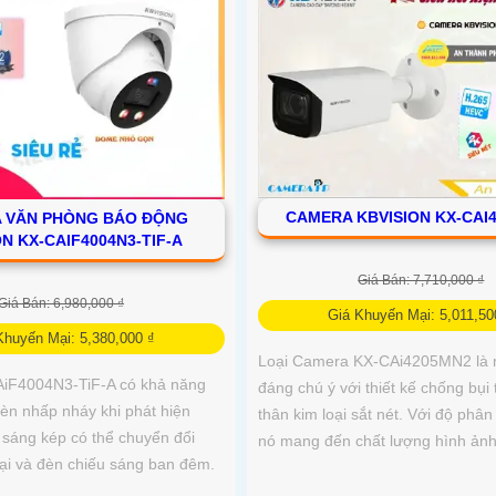
CAMERA KBVISION KX-CAI
 VĂN PHÒNG BÁO ĐỘNG
ON KX-CAIF4004N3-TIF-A
Giá Bán: 7,710,000 ₫
Giá Bán: 6,980,000 ₫
Giá Khuyến Mại: 5,011,50
Khuyến Mại: 5,380,000 ₫
Loại Camera KX-CAi4205MN2 là
iF4004N3-TiF-A có khả năng
đáng chú ý với thiết kế chống bụi 
đèn nhấp nháy khi phát hiện
thân kim loại sắt nét. Với độ phân 
sáng kép có thể chuyển đổi
nó mang đến chất lượng hình ảnh
ại và đèn chiếu sáng ban đêm.