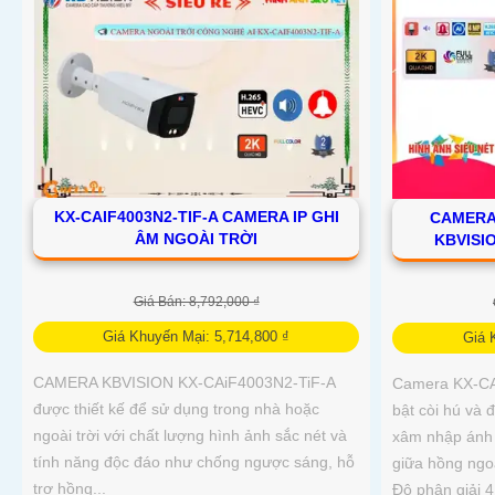
KX-CAIF4003N2-TIF-A CAMERA IP GHI
CAMERA
ÂM NGOÀI TRỜI
KBVISI
Giá Bán: 8,792,000 ₫
Giá Khuyến Mại: 5,714,800 ₫
Giá 
CAMERA KBVISION KX-CAiF4003N2-TiF-A
Camera KX-CA
được thiết kế để sử dụng trong nhà hoặc
bật còi hú và 
ngoài trời với chất lượng hình ảnh sắc nét và
xâm nhập ánh 
tính năng độc đáo như chống ngược sáng, hỗ
giữa hồng ngo
trợ hồng...
Độ phân giải 4