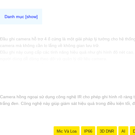
Đầu ghi camera hỗ trợ 4 ổ cứng là một giải pháp lý tưởng cho hệ thống
camera mà không cần lo lắng về không gian lưu trữ.
Đầu ghi này cung cấp các tính năng hiệu quả như ghi hình độ nét cao, c
người dùng dễ dàng theo dõi và quản lý dữ liệu camera.
Với đầu ghi camera hỗ trợ 4 ổ cứng, bạn có thể yên tâm về việc bảo vệ 
'
Camera hồng ngoại sử dụng công nghệ IR cho phép ghi hình rõ ràng t
trắng đen. Công nghệ này giúp giám sát hiệu quả trong điều kiện tối,
Mic Và Loa
IP66
3D DNR
AI
D