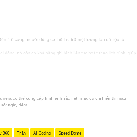
ến 4 ổ cứng, người dùng có thể lưu trữ một lượng lớn dữ liệu từ
 động. nó còn có khả năng ghi hình liên tục hoặc theo lịch trình, giúp
 và công sức trong việc quản lý hệ thống camera.
mera có thể cung cấp hình ảnh sắc nét, mặc dù chỉ hiển thị màu
 suốt ngày đêm.
y 360
Thân
AI Coding
Speed Dome