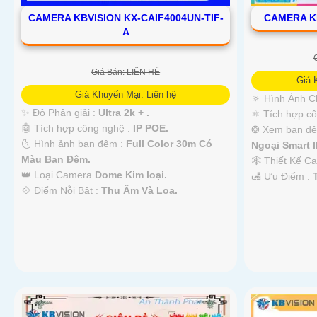
CAMERA KBVISION KX-CAIF4004UN-TIF-
CAMERA K
A
Giá Bán: LIÊN HỆ
Giá 
Giá Khuyến Mại: Liên hệ
🔅 Hình Ành C
✨ Độ Phân giải :
Ultra 2k + .
⚛️ Tích hợp c
🤖️ Tích hợp công nghệ :
IP POE.
❂ Xem ban đ
🌜 Hình ảnh ban đêm :
Full Color 30m Có
Ngoại Smart I
Màu Ban Ðêm.
🕸️ Thiết Kế 
👑 Loại Camera
Dome Kim loại.
️🛃 Ưu Điểm :
️💠 Điểm Nỗi Bật :
Thu Âm Và Loa.