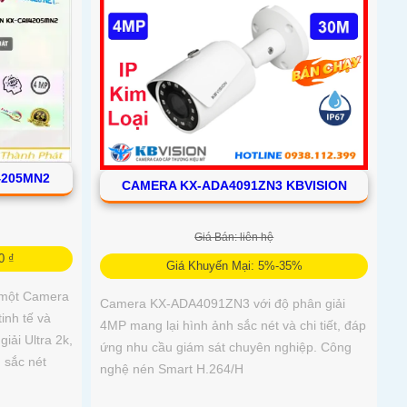
4205MN2
CAMERA KX-ADA4091ZN3 KBVISION
Giá Bán: liên hệ
0 ₫
Giá Khuyến Mại: 5%-35%
 một Camera
Camera KX-ADA4091ZN3 với độ phân giải
tinh tế và
4MP mang lại hình ảnh sắc nét và chi tiết, đáp
giải Ultra 2k,
ứng nhu cầu giám sát chuyên nghiệp. Công
 sắc nét
nghệ nén Smart H.264/H