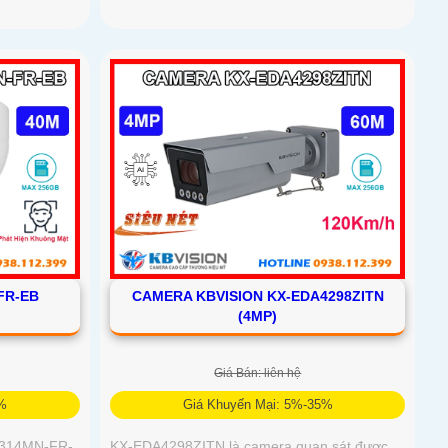
FR-EB
CAMERA KBVISION KX-EDA4298ZITN
(4MP)
Giá Bán: liên hệ
5%
Giá Khuyến Mại: 5%-35%
4314MN-FR-
KX-EDA4298ZITN là camera quan sát được