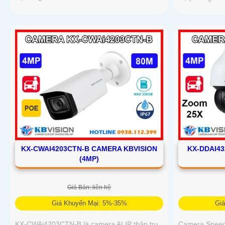
KX-CWAI4203CTN-B CAMERA KBVISION
KX-DDAI4
(4MP)
Giá Bán: liên hệ
Giá Khuyến Mại: 5%-35%
Gi
KX-CWAi4203CTN-B là camera AI IP thân trụ
Camera Speed