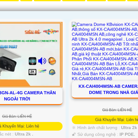
KX-CAI4004MSN-AB CAMERA
DOME TRONG NHÀ GIÁ
3GN-AL-4G CAMERA THÂN
NGOÀI TRỜI
Giá Bán: LIÊN HỆ
Giá Bán: LIÊN HỆ
Giá Khuyến Mại: Liên h
á Khuyến Mại: Liên hệ
🔆 Hình ảnh chất lượng :
Ultra 2k 
ắc nét :
Ultra 2k .
🌠 Sử dụng công nghệ :
IP POE.