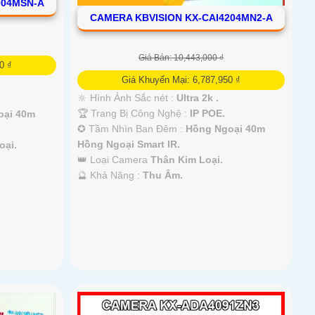
004MSN-A
CAMERA KBVISION KX-CAI4204MN2-A
Giá Bán: 10,443,000 ₫
0 ₫
Giá Khuyến Mại: 6,787,950 ₫
🔆 Hình Ảnh Sắc nét :
Ultra 2k .
🏆 Trang Bị Công Nghệ :
IP POE.
oại 40m
✪ Tầm Nhìn Ban Đêm :
Hồng Ngoại 40m
Hồng Ngoại Smart IR.
oại.
👑 Loại Camera
Thân Kim Loại.
️🔮 Khả Năng :
Thu Âm.