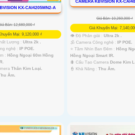
CAMERA KBVISION KX-CAI4
BVISION KX-CAI4205MN2-A
Giá Bán: 10,260,000 ₫
Giá Bán: 12,680,000 ₫
Giá Khuyến Mại: 7,140,00
Khuyến Mại: 9,120,000 ₫
👁 Độ Phân giải :
Ultra 2k .
hất Lượng :
Ultra 2k .
🕉️ Camera Công nghệ :
IP POE.
ông nghệ :
IP POE.
⭐ Tầm Nhìn Ban Đêm :
Hồng Ng
êm :
Hồng Ngoại 60m Hồng
Hồng Ngoại Smart IR.
R.
🐜 Cấu Tạo Camera
Dome Kim L
Camera
Thân Kim Loại.
️👮 Khả Năng :
Thu Âm.
Thu Âm.