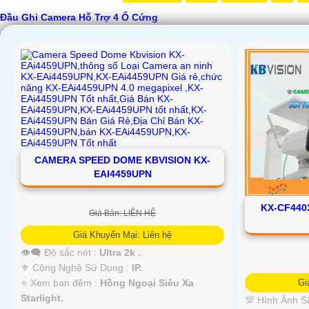
Đầu Ghi Camera Hỗ Trợ 4 Ổ Cứng
CAMERA SPEED DOME KBVISION KX-
EAI4459UPN
KX-CF440
Giá Bán: LIÊN HỆ
Giá Khuyến Mại: Liên hệ
👁️‍🗨 Độ sắc nét :
Ultra 2k .
⚜️ Công Nghệ Sử Dụng :
IP.
Gi
⭐ Xem ban đêm :
Hồng Ngoại Siêu Xa
Starlight.
💯 Hình Ảnh S