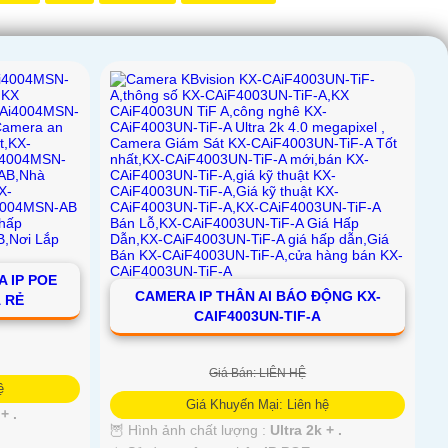
 IP POE
CAMERA IP THÂN AI BÁO ĐỘNG KX-
 RẺ
CAIF4003UN-TIF-A
Giá Bán: LIÊN HỆ
ệ
Giá Khuyến Mại: Liên hệ
+ .
🦉 Hình ảnh chất lượng :
Ultra 2k + .