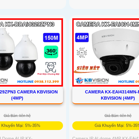
329ZPN3 CAMERA KBVISION
CAMERA KX-EAI4314MN-
(4MP)
KBVISION (4MP)
Giá Bán: liên hệ
Giá Bán: liên hệ
á Khuyến Mại: 5%-35%
Giá Khuyến Mại: 5%-3
 Dome AI IP KX-
Camera IP AI dome 4MP KX-EAi