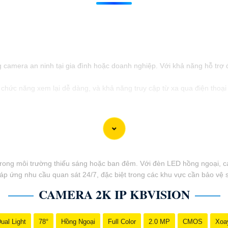
 camera an ninh tại gia đình hoặc doanh nghiệp. Với khả năng hỗ trợ đ
hức năng xem lại dễ dàng, và khả năng truy cập từ xa qua điện thoại di
tài sản và an ninh trong mọi tình huống, đồng thời tiết kiệm thời gian
rong môi trường thiếu sáng hoặc ban đêm. Với đèn LED hồng ngoại, ca
 đáp ứng nhu cầu quan sát 24/7, đặc biệt trong các khu vực cần bảo vệ
CAMERA 2K IP KBVISION
ual Light
78°
Hồng Ngoại
Full Color
2.0 MP
CMOS
Xoa