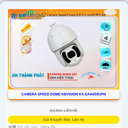
'
CAMERA SPEED DOME KBVISION KX-EAI4459UPN
Giá Bán: LIÊN HỆ
Giá Khuyến Mại: Liên hệ
👁️‍🗨 Độ sắc nét :
Ultra 2k .