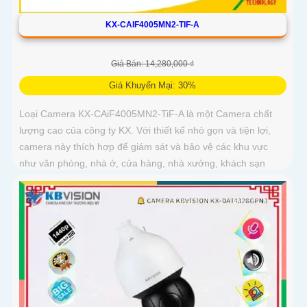
KX-CAIF4005MN2-TIF-A
Giá Bán: 14,280,000 ₫
Giá Khuyến Mại: 30%
Loại Camera KX-CAiF4005MN2-TiF-A là một Camera chất
lượng cao của công ty KX. Với thiết kế nhỏ gọn và tiện lợi,
camera này thích hợp để giám sát và bảo vệ các khu vực
như văn phòng, nhà ở, cửa hàng, nhà xưởng, khách sạn