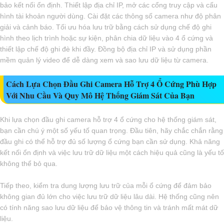
bảo kết nối ổn định. Thiết lập địa chỉ IP, mở các cổng truy cập và cấu
hình tài khoản người dùng. Cài đặt các thông số camera như độ phân
giải và cảnh báo. Tối ưu hóa lưu trữ bằng cách sử dụng chế độ ghi
hình theo lịch trình hoặc sự kiện, phân chia dữ liệu vào 4 ổ cứng và
thiết lập chế độ ghi đè khi đầy. Đồng bộ địa chỉ IP và sử dụng phần
mềm quản lý video để dễ dàng xem và sao lưu dữ liệu từ camera.
Cách Lựa Chọn Đầu Ghi Camera Hỗ Trợ 4 Ổ Cứng Phù Hợp
Với Nhu Cầu Và Quy Mô Hệ Thống Giám Sát Của Bạn
Khi lựa chọn đầu ghi camera hỗ trợ 4 ổ cứng cho hệ thống giám sát,
bạn cần chú ý một số yếu tố quan trọng. Đầu tiên, hãy chắc chắn rằng
đầu ghi có thể hỗ trợ đủ số lượng ổ cứng bạn cần sử dụng. Khả năng
kết nối ổn định và việc lưu trữ dữ liệu một cách hiệu quả cũng là yếu tố
không thể bỏ qua.
Tiếp theo, kiểm tra dung lượng lưu trữ của mỗi ổ cứng để đảm bảo
không gian đủ lớn cho việc lưu trữ dữ liệu lâu dài. Hệ thống cũng nên
có tính năng sao lưu dữ liệu để bảo vệ thông tin và tránh mất mát dữ
liệu.