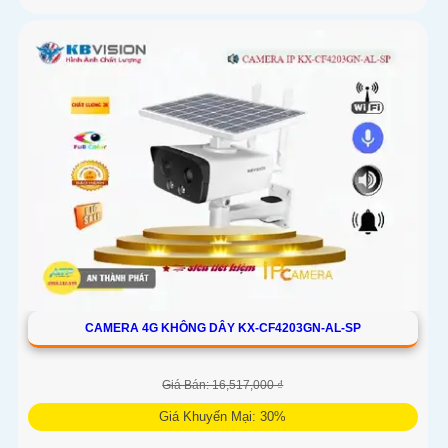
CAMERA 4G KHÔNG DÂY KX-CF4203GN-AL-SP
Giá Bán: 16,517,000 ₫
Giá Khuyến Mại: 30%