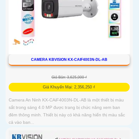
CAMERA KBVISION KX-CAIF4003N-DL-AB
Giá Bán: 3,625,000 ₫
Giá Khuyến Mại: 2,356,250 ₫
Camera An Ninh KX-CAiF4003N-DL-AB là một thiết bị màu
sắt trong sáng 4.0 MP được trang bị chức năng xem ban
đêm thông minh. Thiết bị này có khả năng hiển thị màu sắc
cả vào ban...