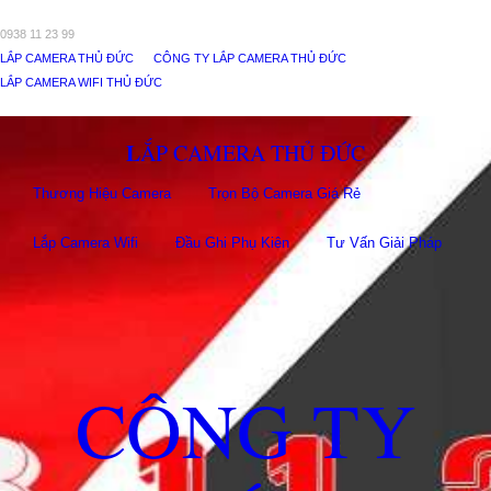
0938 11 23 99
LẮP CAMERA THỦ ĐỨC
CÔNG TY LẮP CAMERA THỦ ĐỨC
LẮP CAMERA WIFI THỦ ĐỨC
LẮP CAMERA THỦ ĐỨC
Thương Hiệu Camera
Trọn Bộ Camera Giá Rẻ
Lắp Camera Wifi
Đầu Ghi Phụ Kiên
Tư Vấn Giải Pháp
CÔNG TY