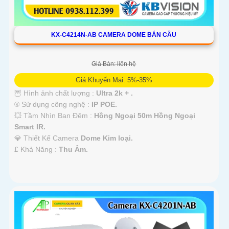
KX-C4214N-AB CAMERA DOME BÁN CẦU
Giá Bán: liên hệ
Giá Khuyến Mại: 5%-35%
🦉 Hình ảnh chất lượng :
Ultra 2k + .
®️ Sử dụng công nghệ :
IP POE.
💥 Tầm Nhìn Ban Đêm :
Hồng Ngoại 50m Hồng Ngoại
Smart IR.
💎 Thiết Kế Camera
Dome Kim loại.
️₤ Khả Năng :
Thu Âm.