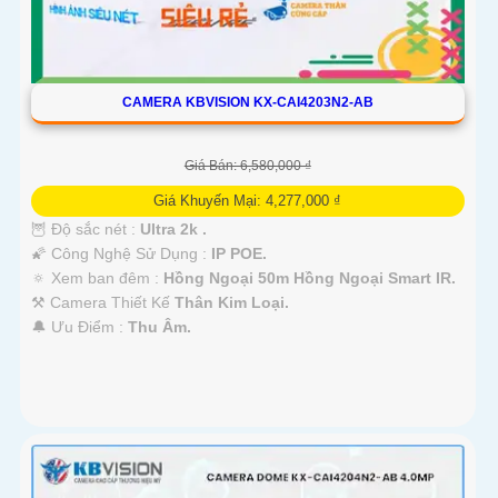
CAMERA KBVISION KX-CAI4203N2-AB
Giá Bán: 6,580,000 ₫
Giá Khuyến Mại: 4,277,000 ₫
🦉 Độ sắc nét :
Ultra 2k .
🌠 Công Nghệ Sử Dụng :
IP POE.
🔅 Xem ban đêm :
Hồng Ngoại 50m Hồng Ngoại Smart IR.
⚒ Camera Thiết Kế
Thân Kim Loại.
️🔔 Ưu Điểm :
Thu Âm.