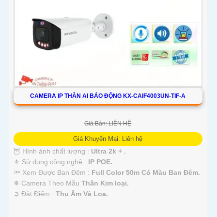
CAMERA IP THÂN AI BÁO ĐỘNG KX-CAIF4003UN-TIF-A
Giá Bán: LIÊN HỆ
Giá Khuyến Mại: Liên hệ
🦉 Hình ảnh chất lượng :
Ultra 2k + .
⚜️ Sử dụng công nghệ :
IP POE.
🔦 Xem Được Ban Đêm :
Full Color 50m Có Màu Ban Ðêm.
❄ Camera Theo Mẫu
Thân Kim loại.
️➲ Đặt Điểm :
Thu Âm Và Loa.