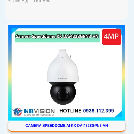
️₤ Tích Hợp :
Thu Âm.
CAMERA SPEEDDOME AI KX-DAI4328GPN3-VN