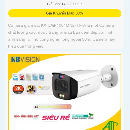
Giá Bán: 14,280,000 ₫
Giá Khuyến Mại: 30%
Camera giám sát KX-CAiF4004MN2-TiF-A là một Camera
chất lượng cao, được trang bị màu ban đêm đẹp với hình
ảnh sáng rõ nhờ công nghệ hồng ngoại 50m. Camera này
hiệu quả trong việc...