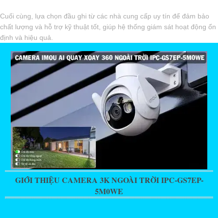
Cuối cùng, lựa chọn đầu ghi từ các nhà cung cấp uy tín để đảm bảo
chất lượng và hỗ trợ kỹ thuật tốt, giúp hệ thống giám sát hoạt động ổn
định và hiệu quả.
GIỚI THIỆU CAMERA 3K NGOÀI TRỜI IPC-GS7EP-
5M0WE