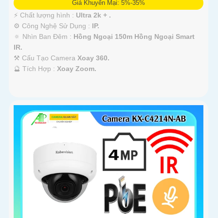
Giá Khuyến Mại: 5%-35%
️⚡ Chất lượng hình :
Ultra 2k + .
⚙ Công Nghệ Sử Dụng :
IP.
🔅 Nhìn Ban Đêm :
Hồng Ngoại 150m Hồng Ngoại Smart
IR.
⚒ Cấu Tạo Camera
Xoay 360.
️🔮 Tích Hợp :
Xoay Zoom.