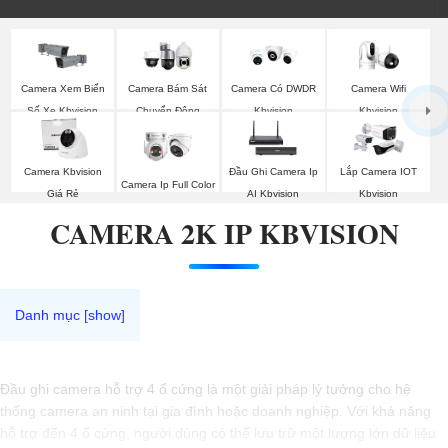
Camera Wifi
Camera Xem Biển
Camera Bám Sát
Camera Có DWDR
Kbvision
Số Xe Kbvision
Chuyển Động
Kbvision
Kbvision
Camera Kbvision
Đầu Ghi Camera Ip
Lắp Camera IOT
Camera Ip Full Color
Giá Rẻ
AI Kbvision
Kbvision
CAMERA 2K IP KBVISION
Đầu ghi camera hỗ trợ 4 ổ cứng là một giải pháp lý tưởng cho hệ
thống camera an ninh tại gia đình hoặc doanh nghiệp. Với khả năng
hỗ trợ đến 4 ổ cứng, người dùng có thể lưu trữ một lượng lớn dữ liệu