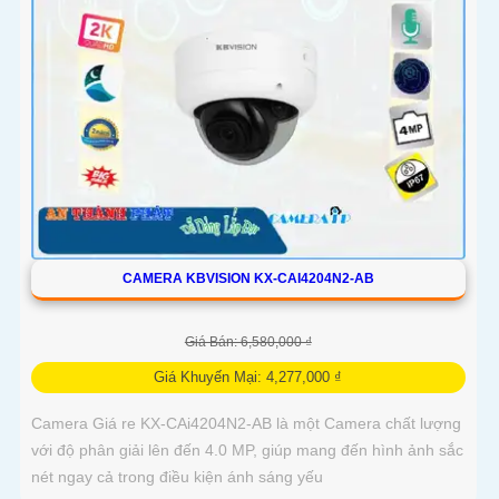
CAMERA KBVISION KX-CAI4204N2-AB
Giá Bán: 6,580,000 ₫
Giá Khuyến Mại: 4,277,000 ₫
Camera Giá re KX-CAi4204N2-AB là một Camera chất lượng
với độ phân giải lên đến 4.0 MP, giúp mang đến hình ảnh sắc
nét ngay cả trong điều kiện ánh sáng yếu