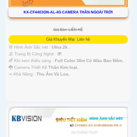
KX-CF4403GN-AL-4G CAMERA THÂN NGOÀI TRỜI
Giá Bán: LIÊN HỆ
Giá Khuyến Mại: Liên hệ
💯 Hình Ảnh Sắc nét :
Ultra 2k .
🕉️ Trang Bị Công Nghệ :
IP.
🌈 Khi xem thiếu sáng :
Full Color 30m Có Màu Ban Ðêm.
🐉️ Camera Thiết Kế
Thân Kim loại.
️⇝ Khả Năng :
Thu Âm Và Loa.