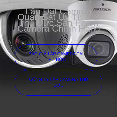
Lắp Đặt Camera
Quan Sát Uy Tín Tại
Thủ Đức Sản Phẩm
Camera Chính Hãng
BÁO GIÁ LẮP CAMERA TẠI
THỦ ĐỨC
CÔNG TY LẮP CAMERA THỦ
ĐỨC