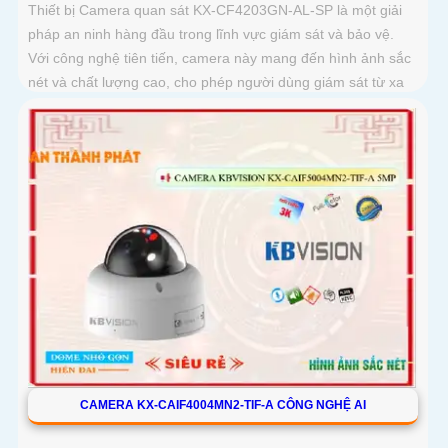
Thiết bị Camera quan sát KX-CF4203GN-AL-SP là một giải
pháp an ninh hàng đầu trong lĩnh vực giám sát và bảo vệ.
Với công nghệ tiên tiến, camera này mang đến hình ảnh sắc
nét và chất lượng cao, cho phép người dùng giám sát từ xa
một cách dễ dàng
CAMERA KX-CAIF4004MN2-TIF-A CÔNG NGHỆ AI