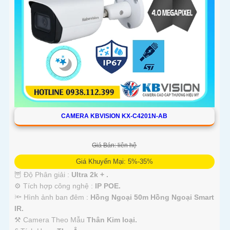
CAMERA KBVISION KX-C4201N-AB
Giá Bán: liên hệ
Giá Khuyến Mại: 5%-35%
🦉 Độ Phân giải :
Ultra 2k + .
⚙ Tích hợp công nghệ :
IP POE.
🔦 Hình ảnh ban đêm :
Hồng Ngoại 50m Hồng Ngoại Smart
IR.
⚒ Camera Theo Mẫu
Thân Kim loại.