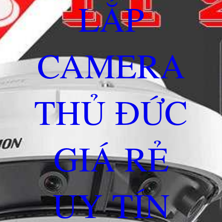
LẮP
CAMERA
THỦ ĐỨC
GIÁ RẺ
UY TÍN