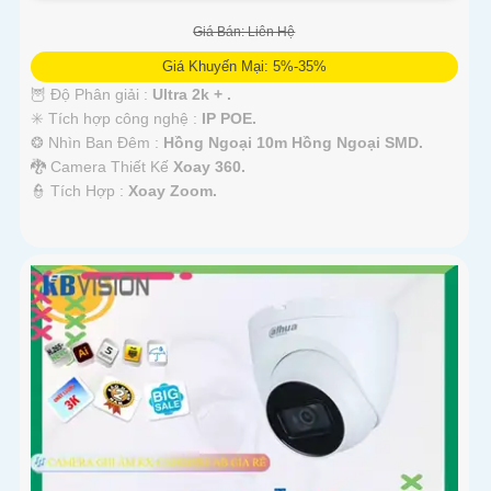
Giá Bán: Liên Hệ
Giá Khuyến Mại: 5%-35%
🦉 Độ Phân giải :
Ultra 2k + .
✳️ Tích hợp công nghệ :
IP POE.
❂ Nhìn Ban Đêm :
Hồng Ngoại 10m Hồng Ngoại SMD.
🐉️ Camera Thiết Kế
Xoay 360.
️👮 Tích Hợp :
Xoay Zoom.