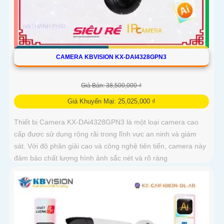
CAMERA KBVISION KX-DAI4328GPN3
Giá Bán: 38,500,000 ₫
Giá Khuyến Mại: 25,025,000 ₫
Thiết bị Camera KX-DAi4328GPN3 là một loại camera cao
cấp được sử dụng rộng rãi trong lĩnh vực an ninh và giám
sát. Với độ phân giải cao và công nghệ tiên tiến, camera này
đảm bảo chất lượng hình ảnh sắc nét và rõ ràng