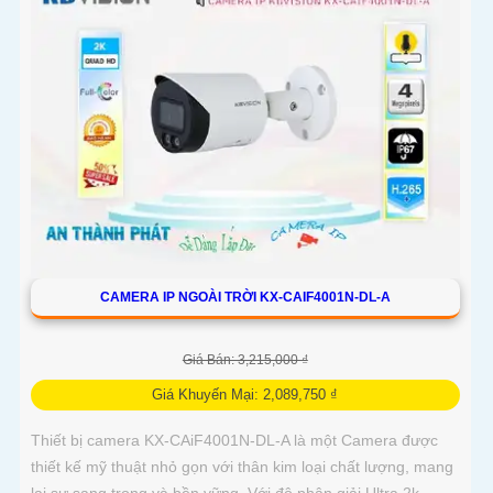
CAMERA IP NGOÀI TRỜI KX-CAIF4001N-DL-A
Giá Bán: 3,215,000 ₫
Giá Khuyến Mại: 2,089,750 ₫
Thiết bị camera KX-CAiF4001N-DL-A là một Camera được
thiết kế mỹ thuật nhỏ gọn với thân kim loại chất lượng, mang
lại sự sang trọng và bền vững. Với độ phân giải Ultra 2k,