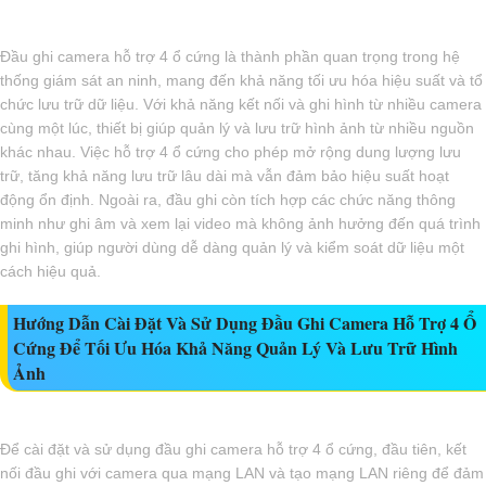
Đầu ghi camera hỗ trợ 4 ổ cứng là thành phần quan trọng trong hệ
thống giám sát an ninh, mang đến khả năng tối ưu hóa hiệu suất và tổ
chức lưu trữ dữ liệu. Với khả năng kết nối và ghi hình từ nhiều camera
cùng một lúc, thiết bị giúp quản lý và lưu trữ hình ảnh từ nhiều nguồn
khác nhau. Việc hỗ trợ 4 ổ cứng cho phép mở rộng dung lượng lưu
trữ, tăng khả năng lưu trữ lâu dài mà vẫn đảm bảo hiệu suất hoạt
động ổn định. Ngoài ra, đầu ghi còn tích hợp các chức năng thông
minh như ghi âm và xem lại video mà không ảnh hưởng đến quá trình
ghi hình, giúp người dùng dễ dàng quản lý và kiểm soát dữ liệu một
cách hiệu quả.
Hướng Dẫn Cài Đặt Và Sử Dụng Đầu Ghi Camera Hỗ Trợ 4 Ổ
Cứng Để Tối Ưu Hóa Khả Năng Quản Lý Và Lưu Trữ Hình
Ảnh
Để cài đặt và sử dụng đầu ghi camera hỗ trợ 4 ổ cứng, đầu tiên, kết
nối đầu ghi với camera qua mạng LAN và tạo mạng LAN riêng để đảm