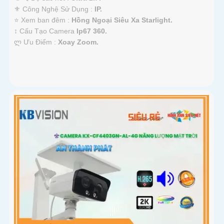
⚜️ Công Nghệ Sử Dụng :
IP.
⭐ Xem ban đêm :
Hồng Ngoại Siêu Xa Starlight.
↕️ Cấu Tạo Camera
Ip67 360.
️ლ Ưu Điểm :
Xoay Zoom.