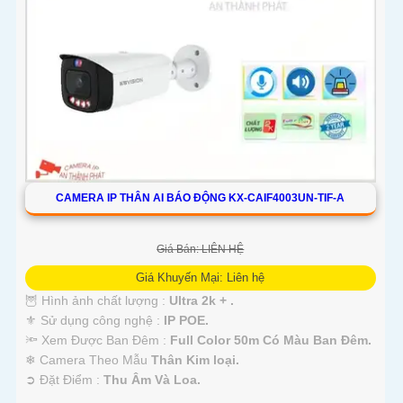
CAMERA IP THÂN AI BÁO ĐỘNG KX-CAIF4003UN-TIF-A
Giá Bán: LIÊN HỆ
Giá Khuyến Mại: Liên hệ
🦉 Hình ảnh chất lượng :
Ultra 2k + .
⚜️ Sử dụng công nghệ :
IP POE.
🔦 Xem Được Ban Đêm :
Full Color 50m Có Màu Ban Ðêm.
❄ Camera Theo Mẫu
Thân Kim loại.
️➲ Đặt Điểm :
Thu Âm Và Loa.