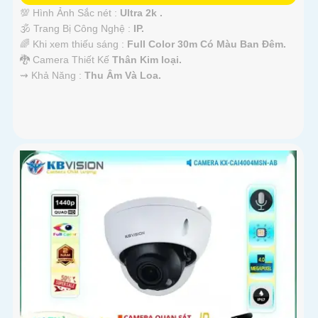
💯 Hình Ảnh Sắc nét :
Ultra 2k .
🕉️ Trang Bị Công Nghệ :
IP.
🌈 Khi xem thiếu sáng :
Full Color 30m Có Màu Ban Ðêm.
🐉️ Camera Thiết Kế
Thân Kim loại.
️⇝ Khả Năng :
Thu Âm Và Loa.