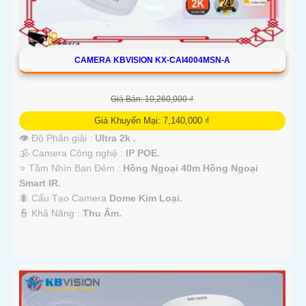
CAMERA KBVISION KX-CAI4004MSN-A
Giá Bán: 10,260,000 ₫
Giá Khuyến Mại: 7,140,000 ₫
👁 Độ Phân giải :
Ultra 2k .
🕉️ Camera Công nghệ :
IP POE.
⭐ Tầm Nhìn Ban Đêm :
Hồng Ngoại 40m Hồng Ngoại
Smart IR.
🐜 Cấu Tạo Camera
Dome Kim Loại.
️👮 Khả Năng :
Thu Âm.