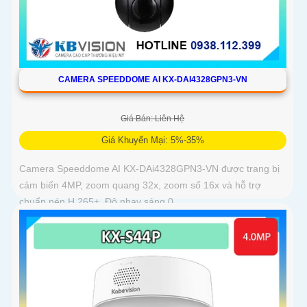
CAMERA SPEEDDOME AI KX-DAI4328GPN3-VN
Giá Bán: Liên Hệ
Giá Khuyến Mại: 5%-35%
Camera Speeddome AI KX-DAi4328GPN3-VN được trang bị
cảm biến 4MP, zoom quang 32x, zoom số 16x và hỗ trợ
chuẩn nén H.265+. Độ nhạy sáng 0