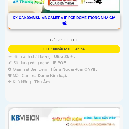
KX-CAI4004MSN-AB CAMERA IP POE DOME TRONG NHÀ GIÁ
RẺ
Giá Bán: LIÊN HỆ
Giá Khuyến Mại: Liên hệ
🔆 Hình ảnh chất lượng :
Ultra 2k + .
🌠 Sử dụng công nghệ :
IP POE.
✪ Giám sát Ban Đêm :
Hồng Ngoại 40m ONVIF.
🛡 Mẫu Camera
Dome Kim loại.
️✤ Khả Năng :
Thu Âm.