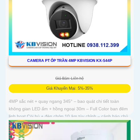
CAMERA PT ỐP TRẦN 4MP KBVISION KX-S44P
Giá Bán: Liên hệ
Giá Khuyến Mại: 5%-35%
4MP sắc nét + quay ngang 345° – bao quát chi tiết toàn
không gian LED ấm + hồng ngoại 30m – Full Color ban đêm
linh hoạt Còi hú + đèn chớp 10 âm tùy chỉnh – cảnh báo chủ
động tức thì