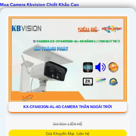
Mua Camera Kbvision Chiết Khấu Cao
'
KX-CF4403GN-AL-4G CAMERA THÂN NGOÀI TRỜI
Giá Bán: LIÊN HỆ
Giá Khuyến Mại: Liên hệ