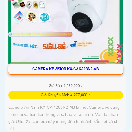
CAMERA KBVISION KX-CAI4203N2-AB
Giá Bán: 6,580,000 ₫
Giá Khuyến Mại: 4,277,000 ₫
Camera An Ninh KX-CAi4203N2-AB là một Camera vô cùng
hiện đại và tiên tiến trong việc bảo vệ an ninh. Với độ phân
giải Ultra 2k, camera này mang đến hình ảnh sắc nét và chi
tiết