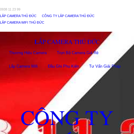
0938 11 23 99
LẮP CAMERA THỦ ĐỨC
CÔNG TY LẮP CAMERA THỦ ĐỨC
LẮP CAMERA WIFI THỦ ĐỨC
LẮP CAMERA THỦ ĐỨC
Thương Hiệu Camera
Trọn Bộ Camera Giá Rẻ
Lắp Camera Wifi
Đầu Ghi Phụ Kiên
Tư Vấn Giải Pháp
CÔNG TY