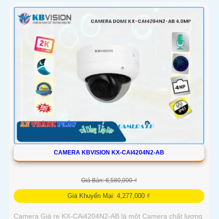
CAMERA KBVISION KX-CAI4204N2-AB
Giá Bán: 6,580,000 ₫
Giá Khuyến Mại: 4,277,000 ₫
Camera Giá re KX-CAi4204N2-AB là một Camera chất lượng