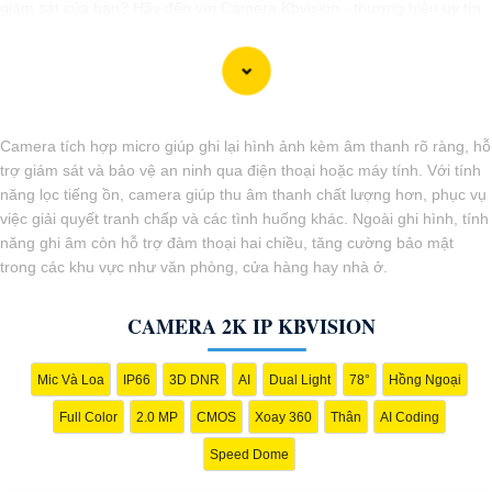
giám sát của bạn? Hãy đến với Camera Kbvision - thương hiệu uy tín
với chiết khấu cao. Với công nghệ hàng đầu, Camera Kbvision mang
đến cho bạn hình ảnh chất lượng cao, rõ nét và độ tin cậy cao. Đừng
để bất kỳ sự cố nào xảy ra mà không có sự giám sát chuyên nghiệp.
Hãy đầu tư vào Camera Kbvision và yên tâm bảo vệ gia đình và tài
sản của bạn ngay hôm nay!"
Camera tích hợp micro giúp ghi lại hình ảnh kèm âm thanh rõ ràng, hỗ
Bạn có thể điều chỉnh và thêm vào nội dung trên để phù hợp với nhu
trợ giám sát và bảo vệ an ninh qua điện thoại hoặc máy tính. Với tính
cầu cụ thể của bạn. Chúc bạn thành công!
năng lọc tiếng ồn, camera giúp thu âm thanh chất lượng hơn, phục vụ
việc giải quyết tranh chấp và các tình huống khác. Ngoài ghi hình, tính
năng ghi âm còn hỗ trợ đàm thoại hai chiều, tăng cường bảo mật
trong các khu vực như văn phòng, cửa hàng hay nhà ở.
CAMERA 2K IP KBVISION
Mic Và Loa
IP66
3D DNR
AI
Dual Light
78°
Hồng Ngoại
Full Color
2.0 MP
CMOS
Xoay 360
Thân
AI Coding
Speed Dome