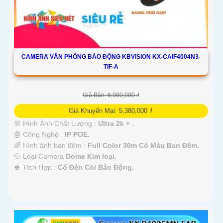
CAMERA VĂN PHÒNG BÁO ĐỘNG KBVISION KX-CAIF4004N3-
TIF-A
Giá Bán: 6,980,000 ₫
Giá Khuyến Mại: 5,380,000 ₫
💯 Hình Ành Chất Lượng :
Ultra 2k + .
🤖️ Công Nghệ :
IP POE.
🌈 Hình ảnh ban đêm :
Full Color 30m Có Màu Ban Ðêm.
💦 Loại Camera
Dome Kim loại.
️♚ Tích Hợp :
Có Ðèn Còi Báo Động.