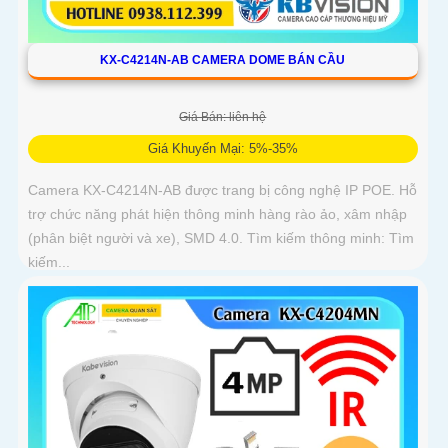
KX-C4214N-AB CAMERA DOME BÁN CẦU
Giá Bán: liên hệ
Giá Khuyến Mại: 5%-35%
Camera KX-C4214N-AB được trang bị công nghệ IP POE. Hỗ
trợ chức năng phát hiện thông minh hàng rào ảo, xâm nhập
(phân biệt người và xe), SMD 4.0. Tìm kiếm thông minh: Tìm
kiếm...