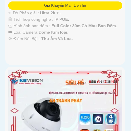
Giá Khuyến Mại: Liên hệ
✨ Độ Phân giải :
Ultra 2k + .
🤖️ Tích hợp công nghệ :
IP POE.
🌜 Hình ảnh ban đêm :
Full Color 30m Có Màu Ban Ðêm.
👑 Loại Camera
Dome Kim loại.
️💠 Điểm Nỗi Bật :
Thu Âm Và Loa.