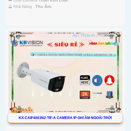
️🔮 Khả Năng :
Thu Âm.
KX-CAIF4003N2-TIF-A CAMERA IP GHI ÂM NGOÀI TRỜI