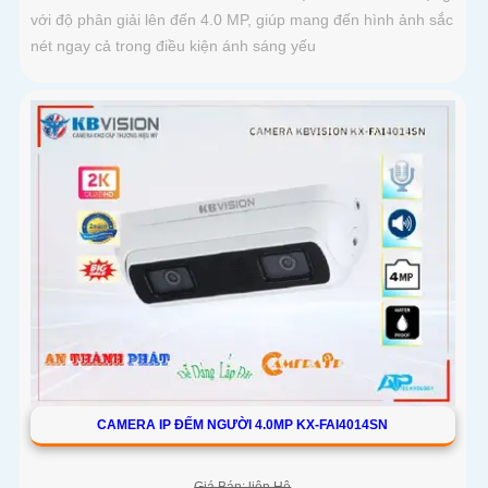
với độ phân giải lên đến 4.0 MP, giúp mang đến hình ảnh sắc
nét ngay cả trong điều kiện ánh sáng yếu
CAMERA IP ĐẾM NGƯỜI 4.0MP KX-FAI4014SN
Giá Bán: liên Hệ