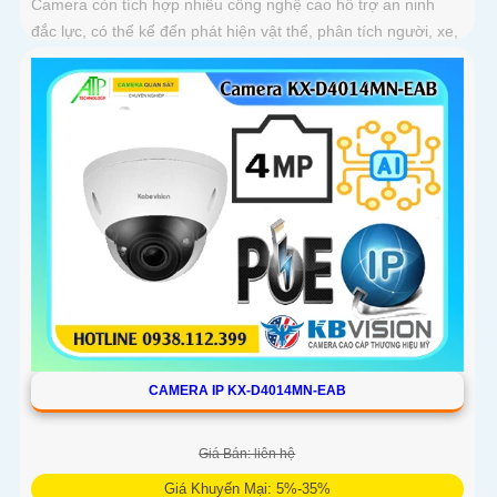
Camera còn tích hợp nhiều công nghệ cao hỗ trợ an ninh
đắc lực, có thể kể đến phát hiện vật thể, phân tích người, xe,
biển số, SMD3
CAMERA IP KX-D4014MN-EAB
Giá Bán: liên hệ
Giá Khuyến Mại: 5%-35%