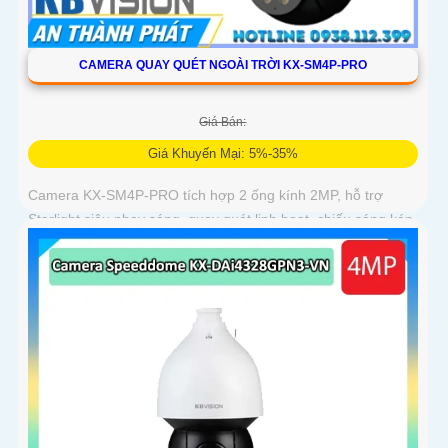
CAMERA QUAY QUÉT NGOÀI TRỜI KX-SM4P-PRO
Giá Bán:
Giá Khuyến Mại: 5%-35%
Camera KX-SM4P-PRO tích hợp 2 ống kính 2MP, hỗ trợ
Starlight siêu nhạy sáng, quay quét linh hoạt, chiếu sáng kép
thông minh và LED ánh sáng ấm 30m. Công nghệ AI-ISP kết
hợp cảm biến lớn tối ưu hình ảnh ban đêm