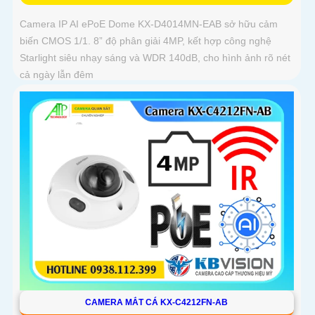
Camera IP AI ePoE Dome KX-D4014MN-EAB sở hữu cảm
biến CMOS 1/1. 8” độ phân giải 4MP, kết hợp công nghệ
Starlight siêu nhạy sáng và WDR 140dB, cho hình ảnh rõ nét
cả ngày lẫn đêm
CAMERA MẮT CÁ KX-C4212FN-AB