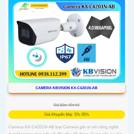
CAMERA KBVISION KX-C4201N-AB
Giá Bán: liên hệ
Giá Khuyến Mại: 5%-35%
Camera KX-C4201N-AB loại Camera giá re với công nghệ