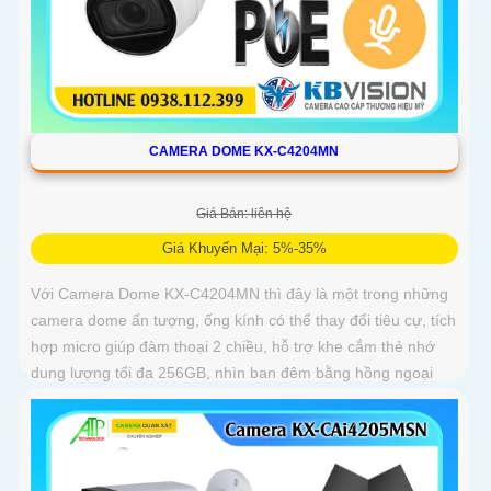
CAMERA DOME KX-C4204MN
Giá Bán: liên hệ
Giá Khuyến Mại: 5%-35%
Với Camera Dome KX-C4204MN thì đây là một trong những
camera dome ấn tượng, ống kính có thể thay đổi tiêu cự, tích
hợp micro giúp đàm thoại 2 chiều, hỗ trợ khe cắm thẻ nhớ
dung lượng tối đa 256GB, nhìn ban đêm bằng hồng ngoại
lên đến 40m