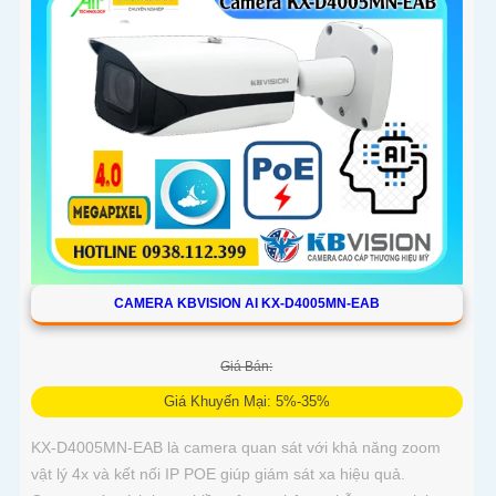
CAMERA KBVISION AI KX-D4005MN-EAB
Giá Bán:
Giá Khuyến Mại: 5%-35%
KX-D4005MN-EAB là camera quan sát với khả năng zoom
vật lý 4x và kết nối IP POE giúp giám sát xa hiệu quả.