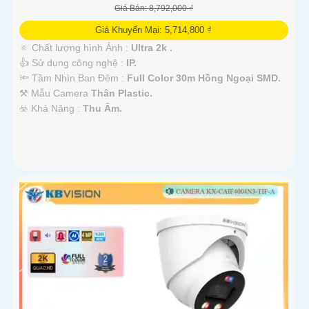
Giá Bán: 8,792,000 ₫
Giá Khuyến Mại: 5,714,800 ₫
🔅 Chất lượng hình Ảnh :
Ultra 2k .
👍 Sử dụng công nghệ :
IP.
🔦 Tầm Nhìn Ban Đêm :
Full Color 30m Hồng Ngoại SMD.
⚒ Mẫu Camera
Thân Plastic.
️☣️ Khả Năng :
Thu Âm.