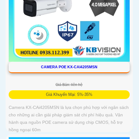
CAMERA POE KX-CAI4205MSN
Giá Bán: liên hệ
Giá Khuyến Mại: 5%-35%
Camera KX-CAi4205MSN là lựa chọn phù hợp với ngân sách
cho những ai cần giải pháp giám sát chi phí hiệu quả. Vận
hành qua nguồn POE camera sử dụng chip CMOS, hỗ trợ
hồng ngoại 60m