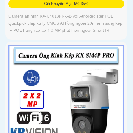
Giá Khuyến Mại: 5%-35%
Camera an ninh KX-C4013FN-AB với AutoRegister POE
Quickpick chip xử lý CMOS AI hồng ngoại 20m ánh sáng kép
IP POE hàng rào ảo 4.0 MP phát hiện người Smart IR