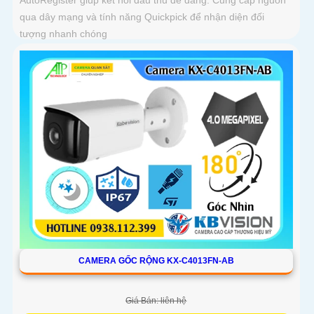
AutoRegister giúp kết nối đầu thu dễ dàng. Cung cấp nguồn
qua dây mạng và tính năng Quickpick để nhận diện đối
tượng nhanh chóng
CAMERA GỐC RỘNG KX-C4013FN-AB
Giá Bán: liên hệ