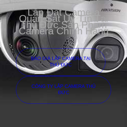
Lắp Đặt Camera
Quan Sát Uy Tín Tại
Thủ Đức Sản Phẩm
Camera Chính Hãng
BÁO GIÁ LẮP CAMERA TẠI
THỦ ĐỨC
CÔNG TY LẮP CAMERA THỦ
ĐỨC