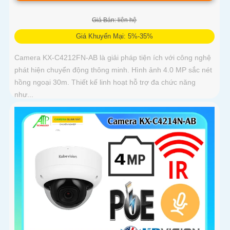
Giá Bán: liên hệ
Giá Khuyến Mại: 5%-35%
Camera KX-C4212FN-AB là giải pháp tiện ích với công nghệ
phát hiện chuyển động thông minh. Hình ảnh 4.0 MP sắc nét
hồng ngoại 30m. Thiết kế linh hoạt hỗ trợ đa chức năng
như...