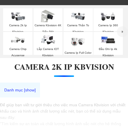
Camera 2k Ip
Camera Kbvision 4K
Camera Thân To
Camera Ip 360
Kbvision
Siêu Nét
Kbvision
Kbvision
Camera Chip
Lắp Camera IOT
Đầu Ghi Ip 4k
Camera Ip Full Color
Acusense
Kbvision
Kbvision
CAMERA 2K IP KBVISION
Để giúp bạn viết tư giới thiệu cho việc mua Camera Kbvision với chiết
khấu cao và hình ảnh chất lượng sắc nét, bạn có thể sử dụng mẫu
sau đây:
"Tìm kiếm sự an toàn và chất lượng hình ảnh sắc nét cho hệ thống