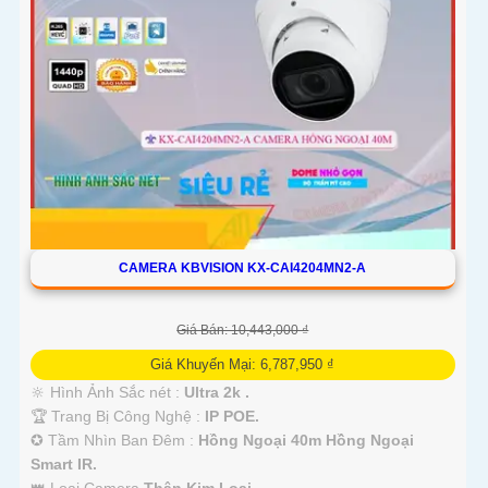
CAMERA KBVISION KX-CAI4204MN2-A
Giá Bán: 10,443,000 ₫
Giá Khuyến Mại: 6,787,950 ₫
🔆 Hình Ảnh Sắc nét :
Ultra 2k .
🏆 Trang Bị Công Nghệ :
IP POE.
✪ Tầm Nhìn Ban Đêm :
Hồng Ngoại 40m Hồng Ngoại
Smart IR.
👑 Loại Camera
Thân Kim Loại.