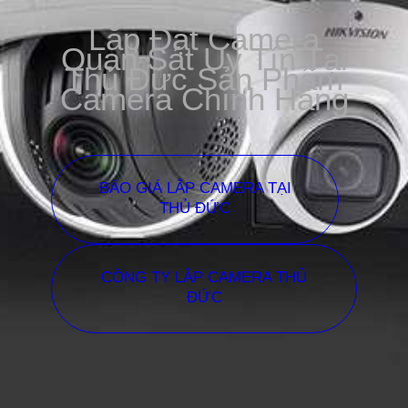
Lắp Đặt Camera
Quan Sát Uy Tín Tại
Thủ Đức Sản Phẩm
Camera Chính Hãng
BÁO GIÁ LẮP CAMERA TẠI
THỦ ĐỨC
CÔNG TY LẮP CAMERA THỦ
ĐỨC