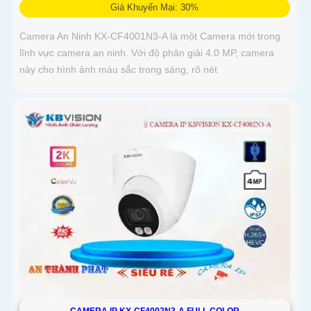
Giá Khuyến Mại: 30%
Camera An Ninh KX-CF4001N3-A là một Camera mới trong
lĩnh vực camera an ninh. Với độ phân giải 4.0 MP, camera
này cho hình ảnh màu sắc trong sáng, rõ nét
CAMERA IP KX-CF4002N3-A FULL COLOR