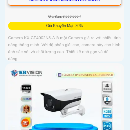
Giá Bán: 3,960,000 ₫
Giá Khuyến Mại: 30%
Camera KX-CF4002N3-A là một Camera giá re với nhiều tính
năng thông minh. Với độ phân giải cao, camera này cho hình
ảnh sắc nét và chất lượng cao. Thiết kế nhỏ gọn và dễ
dàng...