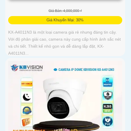
Giá Bán: 4,000,000 ₫
Giá Khuyến Mại: 30%
KX-A4011N3 là một loại camera giá rẻ nhưng đáng tin cậy.
Với độ phân giải cao, camera này cung cấp hình ảnh sắc nét
và chi tiết. Thiết kế nhỏ gọn và dễ dàng lắp đặt, KX-
A4011N3...