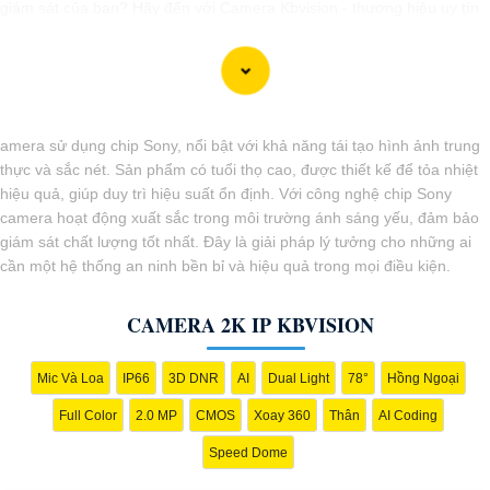
giám sát của bạn? Hãy đến với Camera Kbvision - thương hiệu uy tín
với chiết khấu cao. Với công nghệ hàng đầu, Camera Kbvision mang
đến cho bạn hình ảnh chất lượng cao, rõ nét và độ tin cậy cao. Đừng
để bất kỳ sự cố nào xảy ra mà không có sự giám sát chuyên nghiệp.
Hãy đầu tư vào Camera Kbvision và yên tâm bảo vệ gia đình và tài
sản của bạn ngay hôm nay!"
amera sử dụng chip Sony, nổi bật với khả năng tái tạo hình ảnh trung
Bạn có thể điều chỉnh và thêm vào nội dung trên để phù hợp với nhu
thực và sắc nét. Sản phẩm có tuổi thọ cao, được thiết kế để tỏa nhiệt
cầu cụ thể của bạn. Chúc bạn thành công!
hiệu quả, giúp duy trì hiệu suất ổn định. Với công nghệ chip Sony
camera hoạt động xuất sắc trong môi trường ánh sáng yếu, đảm bảo
giám sát chất lượng tốt nhất. Đây là giải pháp lý tưởng cho những ai
cần một hệ thống an ninh bền bỉ và hiệu quả trong mọi điều kiện.
CAMERA 2K IP KBVISION
Mic Và Loa
IP66
3D DNR
AI
Dual Light
78°
Hồng Ngoại
Full Color
2.0 MP
CMOS
Xoay 360
Thân
AI Coding
Speed Dome