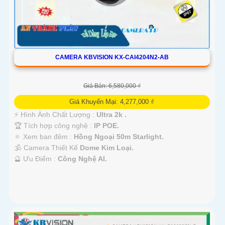
CAMERA KBVISION KX-CAI4204N2-AB
Giá Bán: 6,580,000 ₫
Giá Khuyến Mại: 4,277,000 ₫
️⚡ Hình Ành Chất Lượng :
Ultra 2k .
🏆 Tích hợp công nghệ :
IP POE.
🔅 Xem ban đêm :
Hồng Ngoại 50m Starlight.
🕉️ Camera Thiết Kế
Dome Kim Loại.
️🔮 Ưu Điểm :
Công Nghệ AI.