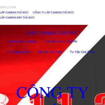
0938 11 23 99
LẮP CAMERA THỦ ĐỨC
CÔNG TY LẮP CAMERA THỦ ĐỨC
LẮP CAMERA WIFI THỦ ĐỨC
LẮP CAMERA THỦ ĐỨC
Thương Hiệu Camera
Trọn Bộ Camera Giá Rẻ
Lắp Camera Wifi
Đầu Ghi Phụ Kiên
Tư Vấn Giải Pháp
CÔNG TY