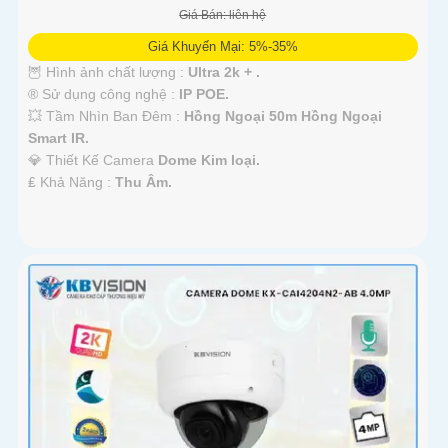
Giá Bán: liên hệ
Giá Khuyến Mại: 5%-35%
🦉 Hình ảnh chất lượng :
Ultra 2k + .
®️ Sử dụng công nghệ :
IP POE.
💥 Tầm Nhìn Ban Đêm :
Hồng Ngoại 50m Hồng Ngoại
Smart IR.
💎 Thiết Kế Camera
Dome Kim loại.
️₤ Khả Năng :
Thu Âm.