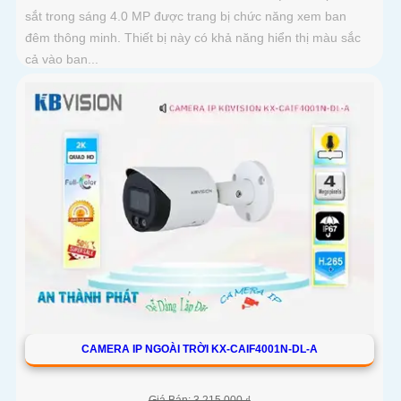
sắt trong sáng 4.0 MP được trang bị chức năng xem ban
đêm thông minh. Thiết bị này có khả năng hiển thị màu sắc
cả vào ban...
CAMERA IP NGOÀI TRỜI KX-CAIF4001N-DL-A
Giá Bán: 3,215,000 ₫