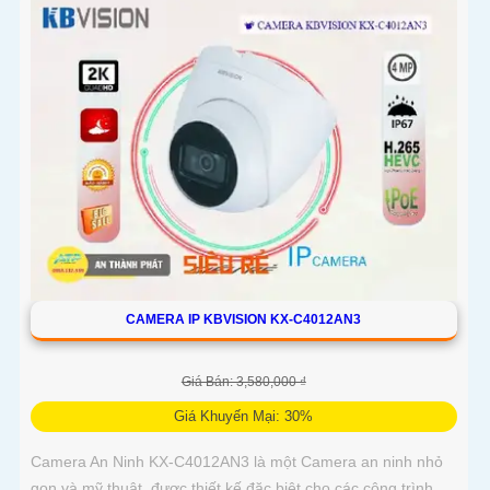
CAMERA IP KBVISION KX-C4012AN3
Giá Bán: 3,580,000 ₫
Giá Khuyến Mại: 30%
Camera An Ninh KX-C4012AN3 là một Camera an ninh nhỏ
gọn và mỹ thuật, được thiết kế đặc biệt cho các công trình