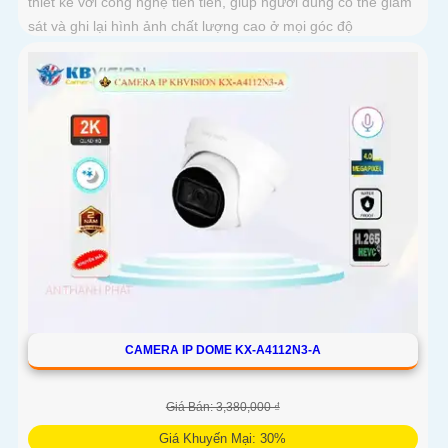
thiết kế với công nghệ tiên tiến, giúp người dùng có thể giám
sát và ghi lại hình ảnh chất lượng cao ở mọi góc độ
CAMERA IP DOME KX-A4112N3-A
Giá Bán: 3,380,000 ₫
Giá Khuyến Mại: 30%