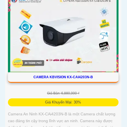
CAMERA KBVISION KX-CAI4203N-B
Giá Bán: 6,880,000 ₫
Giá Khuyến Mại: 30%
Camera An Ninh KX-CAi4203N-B là một Camera chất lượng
cao đáng tin cậy trong lĩnh vực an ninh. Camera này được