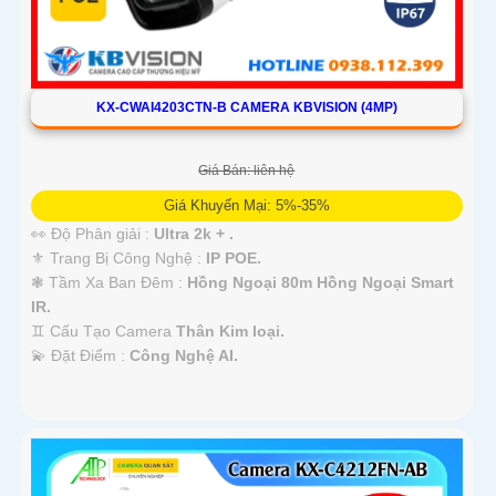
KX-CWAI4203CTN-B CAMERA KBVISION (4MP)
Giá Bán: liên hệ
Giá Khuyến Mại: 5%-35%
👀 Độ Phân giải :
Ultra 2k + .
⚜️ Trang Bị Công Nghệ :
IP POE.
❃ Tầm Xa Ban Đêm :
Hồng Ngoại 80m Hồng Ngoại Smart
IR.
♊ Cấu Tạo Camera
Thân Kim loại.
️💫 Đặt Điểm :
Công Nghệ AI.