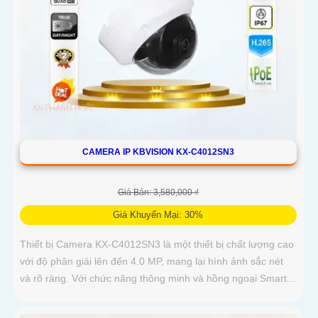
CAMERA IP KBVISION KX-C4012SN3
Giá Bán: 3,580,000 ₫
Giá Khuyến Mại: 30%
Thiết bị Camera KX-C4012SN3 là một thiết bị chất lượng cao
với độ phân giải lên đến 4.0 MP, mang lại hình ảnh sắc nét
và rõ ràng. Với chức năng thông minh và hồng ngoại Smart...