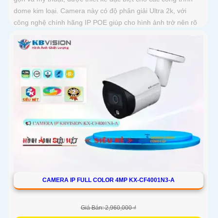
dome kim loại. Camera này có độ phân giải Ultra 2k, với
công nghệ chính hãng IP POE giúp cho hình ảnh trở nên rõ
nét và trung thực hơn
CAMERA IP FULL COLOR 4MP KX-CF4001N3-A
Giá Bán: 2,960,000 ₫