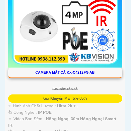
CAMERA MẮT CÁ KX-C4212FN-AB
Giá Bán: liên hệ
Giá Khuyến Mại: 5%-35%
✨ Hình Ành Chất Lượng :
Ultra 2k + .
👍 Công Nghệ :
IP POE.
🔅 Video Ban Đêm :
Hồng Ngoại 30m Hồng Ngoại Smart
IR.