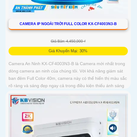
CAMERA IP NGOÀI TRỜI FULL COLOR KX-CF4003N3-B
Giá Bán: 4,450,000 ₫
Giá Khuyến Mại: 30%
Camera An Ninh KX-CF4003N3-B là Camera mới nhất trong
dòng camera an ninh của chúng tôi. Với khả năng giám sát
ban đêm Full Color 40m, camera này có thể hiển thị màu sắc
rõ ràng và sáng đẹp ngay cả trong điều kiện thiếu ánh sáng