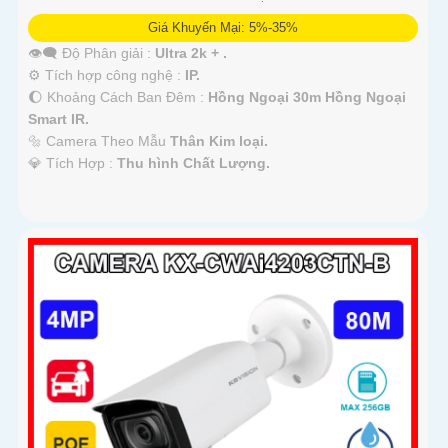
Giá Khuyến Mại: 5%-35%
👁️‍🗨 Độ Phân giải :
Ultra 2k + .
⚙ Tích hợp công nghệ :
IP.
🌔 Khoảng Cách Ban Đêm :
Hồng Ngoại 30m Hồng Ngoại
Smart IR.
🔩 Camera Theo Mẫu
Thân Kim loại.
️💎 Tích Hợp :
Thu hình Chất Lượng.