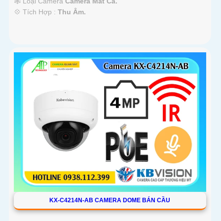
🕸️ Loại Camera
Camera Mắt Cá.
️💠 Tích Hợp :
Thu Âm.
KX-C4214N-AB CAMERA DOME BÁN CẦU