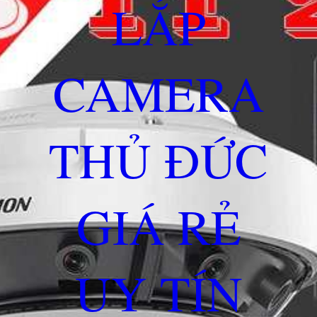
LẮP
CAMERA
THỦ ĐỨC
GIÁ RẺ
UY TÍN