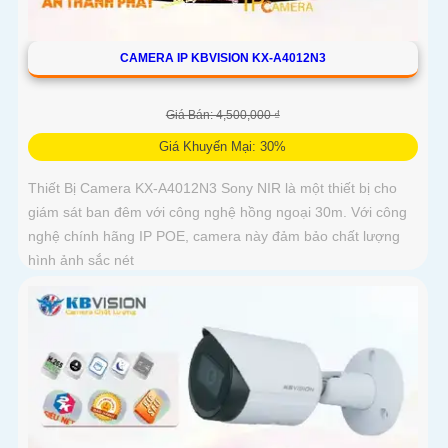
CAMERA IP KBVISION KX-A4012N3
Giá Bán: 4,500,000 ₫
Giá Khuyến Mại: 30%
Thiết Bị Camera KX-A4012N3 Sony NIR là một thiết bị cho
giám sát ban đêm với công nghệ hồng ngoại 30m. Với công
nghệ chính hãng IP POE, camera này đảm bảo chất lượng
hình ảnh sắc nét