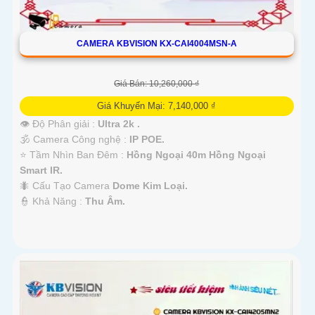
CAMERA KBVISION KX-CAI4004MSN-A
Giá Bán: 10,260,000 ₫
Giá Khuyến Mại: 7,140,000 ₫
👁 Độ Phân giải :
Ultra 2k .
🕉️ Camera Công nghệ :
IP POE.
⭐ Tầm Nhìn Ban Đêm :
Hồng Ngoại 40m Hồng Ngoại
Smart IR.
🐜 Cấu Tạo Camera
Dome Kim Loại.
️👮 Khả Năng :
Thu Âm.