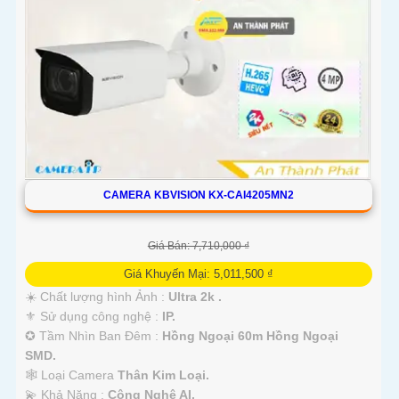
CAMERA KBVISION KX-CAI4205MN2
Giá Bán: 7,710,000 ₫
Giá Khuyến Mại: 5,011,500 ₫
☀️ Chất lượng hình Ảnh :
Ultra 2k .
⚜️ Sử dụng công nghệ :
IP.
✪ Tầm Nhìn Ban Đêm :
Hồng Ngoại 60m Hồng Ngoại
SMD.
🕸️ Loại Camera
Thân Kim Loại.
️💫 Khả Năng :
Công Nghệ AI.