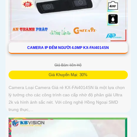
CAMERA IP ĐẾM NGƯỜI 4.0MP KX-FAI4014SN
Giá Bán: liên Hệ
Giá Khuyến Mại: 30%
Camera Loại Camera Giá rẻ KX-FAi4014SN là một lựa chọn
lý tưởng cho các công trình cao cấp nhờ độ phân giải Ultra
2k và hình ảnh sắc nét. Với công nghệ Hồng Ngoại SMD
trung thực,...