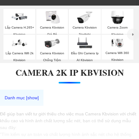
Lắp Camera H.265+
Camera Kbvision
Camera Kbvision
Camera Zoom
Kbvision
Giá Rẻ
Starlight
Kbvision
Camera Wifi 360
Lắp Camera Wifi 2k
Camera Kbvision
Đầu Ghi Camera Ip
Kbvision
Kbvision
Chống Trộm
AI Kbvision
CAMERA 2K IP KBVISION
Để giúp bạn viết tư giới thiệu cho việc mua Camera Kbvision với chiết
khấu cao và hình ảnh chất lượng sắc nét, bạn có thể sử dụng mẫu
sau đây:
"Tìm kiếm sự an toàn và chất lượng hình ảnh sắc nét cho hệ thống