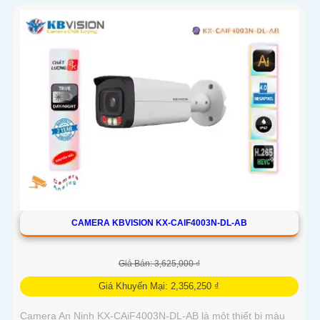
CAMERA KBVISION KX-CAIF4003N-DL-AB
Giá Bán: 3,625,000 ₫
Giá Khuyến Mại: 2,356,250 ₫
Camera An Ninh KX-CAiF4003N-DL-AB là một thiết bị màu