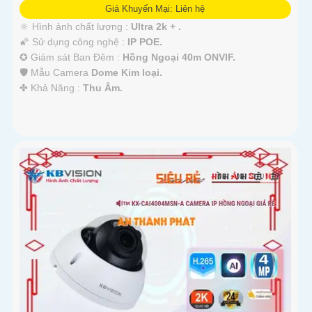
Giá Khuyến Mại: Liên hệ
🔆 Hình ảnh chất lượng :
Ultra 2k + .
🌠 Sử dụng công nghệ :
IP POE.
✪ Giám sát Ban Đêm :
Hồng Ngoại 40m ONVIF.
🛡 Mẫu Camera
Dome Kim loại.
️✤ Khả Năng :
Thu Âm.