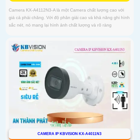
Camera KX-A4112N3-A là một Camera chất lượng cao với
giá cả phải chăng. Với độ phân giải cao và khả năng ghi hình
sắc nét, nó mang lại hình ảnh chất lượng và rõ ràng
CAMERA IP KBVISION KX-A4011N3