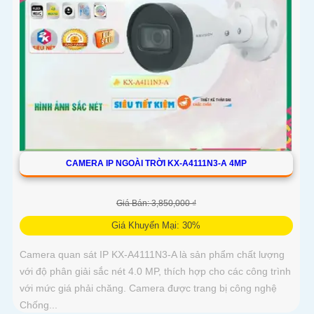
CAMERA IP NGOÀI TRỜI KX-A4111N3-A 4MP
Giá Bán: 3,850,000 ₫
Giá Khuyến Mại: 30%
Camera quan sát IP KX-A4111N3-A là sản phẩm chất lượng
với độ phân giải sắc nét 4.0 MP, thích hợp cho các công trình
với mức giá phải chăng. Camera được trang bị công nghệ
Chống...