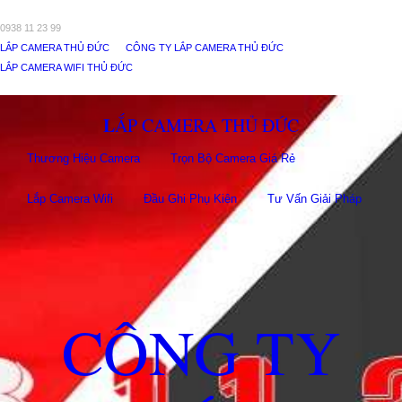
0938 11 23 99
LẮP CAMERA THỦ ĐỨC
CÔNG TY LẮP CAMERA THỦ ĐỨC
LẮP CAMERA WIFI THỦ ĐỨC
LẮP CAMERA THỦ ĐỨC
Thương Hiệu Camera
Trọn Bộ Camera Giá Rẻ
Lắp Camera Wifi
Đầu Ghi Phụ Kiên
Tư Vấn Giải Pháp
CÔNG TY