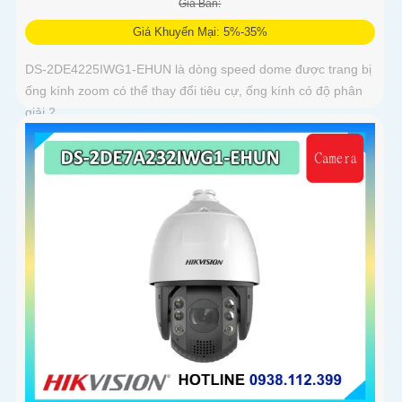
Giá Bán:
Giá Khuyến Mại: 5%-35%
DS-2DE4225IWG1-EHUN là dòng speed dome được trang bị
ống kính zoom có thể thay đổi tiêu cự, ống kính có độ phân
giải 2