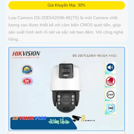
Giá Khuyến Mại: 30%
Loại Camera DS-2DE5425IW-AE(T5) là một Camera chất
lượng cao được thiết kế với cảm biến CMOS quét tiến, giúp
sản xuất hình ảnh rõ nét và sắc nét ban đêm. Với công nghệ
hồng...