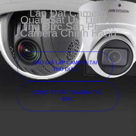
Lắp Đặt Camera
Quan Sát Uy Tín Tại
Thủ Đức Sản Phẩm
Camera Chính Hãng
BÁO GIÁ LẮP CAMERA TẠI
THỦ ĐỨC
CÔNG TY LẮP CAMERA THỦ
ĐỨC