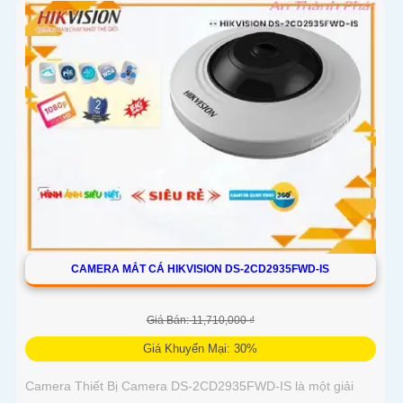
CAMERA MẮT CÁ HIKVISION DS-2CD2935FWD-IS
Giá Bán: 11,710,000 ₫
Giá Khuyến Mại: 30%
Camera Thiết Bị Camera DS-2CD2935FWD-IS là một giải