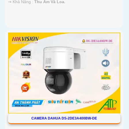
️⇝ Khả Năng :
Thu Âm Và Loa.
CAMERA DAHUA DS-2DE3A400BW-DE