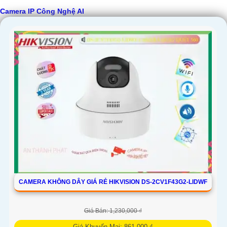
Camera IP Công Nghệ AI
'
CAMERA KHÔNG DÂY GIÁ RẺ HIKVISION DS-2CV1F43G2-LIDWF
Giá Bán: 1,230,000 ₫
Giá Khuyến Mại: 861,000 ₫