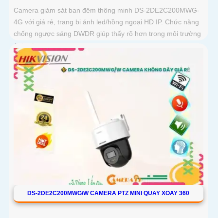
Camera giám sát ban đêm thông minh DS-2DE2C200MWG-
4G với giá rẻ, trang bị ánh led/hồng ngoại HD IP. Chức năng
chống ngược sáng DWDR giúp thấy rõ hơn trong môi trường
ánh sáng ngược
DS-2DE2C200MWG/W CAMERA PTZ MINI QUAY XOAY 360