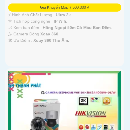
Giá Khuyến Mại: 7,500,000 ₫
️⚡ Hình Ành Chất Lượng :
Ultra 2k .
⚒ Tích hợp công nghệ :
IP Wifi.
🌙 Xem ban đêm :
Hồng Ngoại 50m Có Màu Ban Đêm.
🤹 Camera Dòng
Xoay 360.
️⌘ Ưu Điểm :
Xoay 360 Thu Âm.