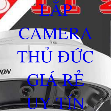
LẮP
CAMERA
THỦ ĐỨC
GIÁ RẺ
UY TÍN