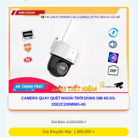
CAMERA QUAY QUÉT NGOÀI TRỜI DÙNG SIM 4G DS-
2DE2C200MWG-4G
Giá Bán: 2,310,000 ₫
Giá Khuyến Mại: 1,800,000 ₫