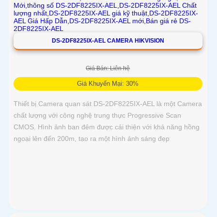
DS-2DF8225IX-AEL CAMERA HIKVISION
Giá Bán: Liên hệ
Giá Khuyến Mại: 30%
Thiết bị Camera quan sát DS-2DF8225IX-AEL là một Camera
chất lượng với công nghệ trung thực Progressive Scan
CMOS. Hình ảnh ban đêm được cải thiện với khả năng hồng
ngoại lên đến 200m, tạo ra một hình ảnh sáng đẹp