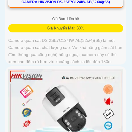
CAMERA HIKVISION DS-2SE7C124IW-AE(32X/4)(S5)
Giá Bán: Liên hệ
Giá Khuyến Mại: 30%
Camera quan sát DS-2SE7C124IW-AE(32x/4)(S5) là một
Camera quan sát chất lượng cao. Với khả năng giám sát ban
đêm thông qua công nghệ hồng ngoại, camera này có thể
xem ban đêm rõ hơn với khoảng cách xa lên đến 150m