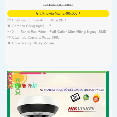
Giá Bán: 7,850,000 ₫
Giá Khuyến Mại: 5,495,000 ₫
🦉 Chất lượng hình Ảnh :
Ultra 2k + .
⚒ Camera Công nghệ :
IP.
🔦 Xem Được Ban Đêm :
Full Color 30m Hồng Ngoại SMD.
🎼️ Cấu Tạo Camera
Xoay 360.
️🔔 Chức Năng :
Xoay Zoom.