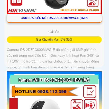
CAMERA SIÊU NÉT DS-2DE2C600MWG-E (6MP)
Giá Bán:
Giá Khuyến Mại: 5%-35%
Camera DS-2DE2C600MWG-E độ phân giải 6MP ghi hình
sắc nét trong mọi điều kiện. Góc xoay linh hoạt Pan 340° và
Tilt 105°, hỗ trợ đàm thoại hai chiều, phát hiện chuyển động
người, ghi hình ban đêm có màu với đèn ánh sáng trắng
30m, lưu trữ lên tới 512GB, phù hợp giám sát toàn diện