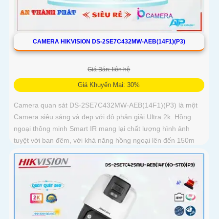
CAMERA HIKVISION DS-2SE7C432MW-AEB(14F1)(P3)
Giá Bán: liên hệ
Giá Khuyến Mại: 30%
Camera quan sát DS-2SE7C432MW-AEB(14F1)(P3) là một
Camera siêu sáng và đẹp với độ phân giải Ultra 2k. Hồng
ngoại thông minh Smart IR mang lại chất lượng hình ảnh
tuyệt vời ban đêm, với khả năng hồng ngoại lên đến 150m