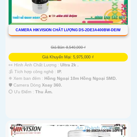
CAMERA HIKVISION CHẤT LƯỢNG DS-2DE3A400BW-DE/W
Giá Bán: 8,540,000 ₫
Giá Khuyến Mại: 5,975,000 ₫
👀 Hình Ành Chất Lượng :
Ultra 2k .
🕉️ Tích hợp công nghệ :
IP.
❈ Xem ban đêm :
Hồng Ngoại 10m Hồng Ngoại SMD.
🛡 Camera Dòng
Xoay 360.
️💮 Ưu Điểm :
Thu Âm.