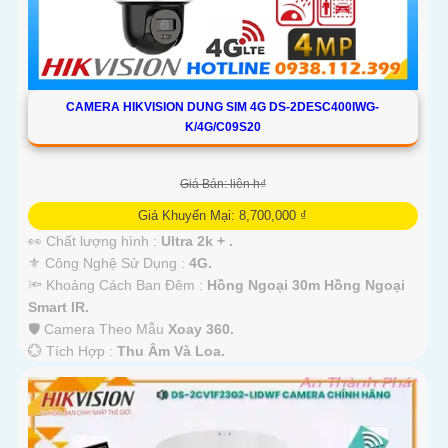
CAMERA HIKVISION DUNG SIM 4G DS-2DESC400IWG-
K/4G/C09S20
Giá Bán: liên h₫
Giá Khuyến Mại: 8,700,000 ₫
👀 Chất lượng hình :
Ultra 2k + .
⚜️ Công Nghệ Sử Dụng :
4G.
🔦 Khoảng Cách Ban Đêm :
Hồng Ngoại 30m Hồng Ngoại
Smart IR.
🛡 Camera Theo Mẫu
Xoay 360.
️💮 Tích Hợp :
Thu Âm Và Loa.