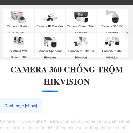
Camera Hikvision
Camera IP ColorVu
Camera Chống Trộm
Camera 360 Độ
Full Hd 1080P
Hikvision
Hikvision
Camera Wifi
Camera Speedom
Camera Ip Ultra 2k
Camera Ip 360
Hikvision 360
Hikvision
Hikvision
Hikvision
CAMERA 360 CHỐNG TRỘM
HIKVISION
Camera IP Công Nghệ AI là lựa chọn tối ưu cho hệ thống giám sát an
ninh, với khả năng nhận diện thông minh và tự động phân tích hình