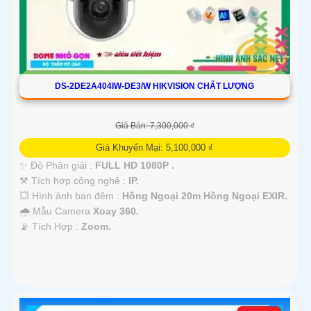
DS-2DE2A404IW-DE3/W HIKVISION CHẤT LƯỢNG
Giá Bán: 7,300,000 ₫
Giá Khuyến Mại: 5,100,000 ₫
✨ Độ Phân giải :
FULL HD 1080P .
⚒ Tích hợp công nghệ :
IP.
💥 Hình ảnh ban đêm :
Hồng Ngoại 20m Hồng Ngoại EXIR.
🌧️ Mẫu Camera
Xoay 360.
️📡 Tích Hợp :
Zoom.