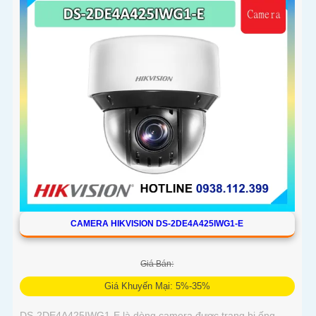
CAMERA HIKVISION DS-2DE4A425IWG1-E
Giá Bán:
Giá Khuyến Mại: 5%-35%
DS-2DE4A425IWG1-E là dòng camera được trang bị ống