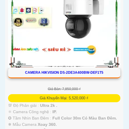
CAMERA HIKVISION DS-2DE3A400BW-DEF1T5
Giá Bán: 7,850,000 ₫
Giá Khuyến Mại: 5,520,000 ₫
💯 Độ Phân giải :
Ultra 2k .
⚛️ Camera Công nghệ :
IP.
✪ Tầm Nhìn Ban Đêm :
Full Color 30m Có Màu Ban Đêm.
❄ Mẫu Camera
Xoay 360.