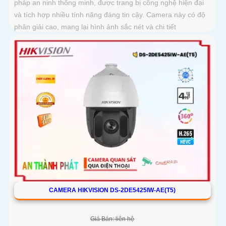
pháp an ninh thông minh, được trang bị công nghệ hiện đại
và tích hợp nhiều tính năng đáng tin cậy. Camera này có độ
phân giải cao, mang lại hình ảnh sắc nét và chi tiết
CAMERA HIKVISION DS-2DE5425IW-AE(T5)
Giá Bán: liên hệ