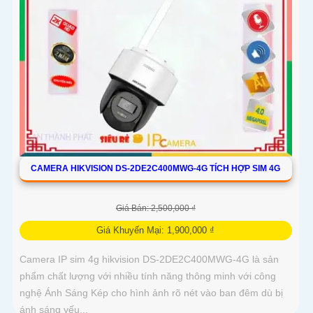
CAMERA HIKVISION DS-2DE2C400MWG-4G TÍCH HỢP SIM 4G
Giá Bán: 2,500,000 ₫
Giá Khuyến Mại: 1,900,000 ₫
Camera IP sim 4g hikvision DS-2DE2C400MWG-4G là sản
phẩm chất lượng với nhiều tính năng thông minh với công
nghệ Ánh Sáng Kép cho hình ảnh rõ nét vào ban đêm dù bị
ánh sáng yếu...