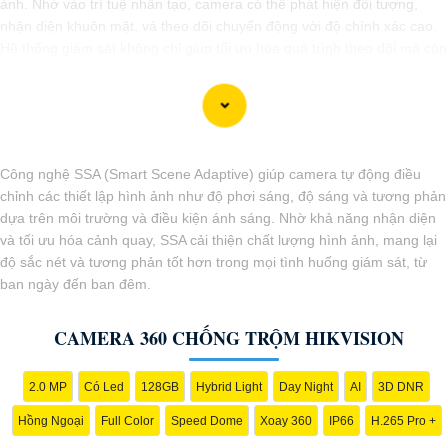
ảnh. Nhờ vào trí tuệ nhân tạo, camera có thể phát hiện đối tượng,
nhận diện khuôn mặt, và theo dõi chuyển động với độ chính xác cao.
Hệ thống giám sát không chỉ giúp tối ưu hóa quá trình theo dõi mà còn
tăng cường hiệu quả bảo vệ an ninh, đáp ứng yêu cầu khắt khe của
các môi trường giám sát chuyên nghiệp. Tính năng kết nối linh hoạt và
dễ dàng quản lý qua các ứng dụng hoặc nền tảng web mang lại sự
tiện lợi tối đa cho người sử dụng, bảo đảm an toàn trong mọi tình
huống.
Công nghệ SSA (Smart Scene Adaptive) giúp camera tự động điều
chỉnh các thiết lập hình ảnh như độ phơi sáng, độ sáng và tương phản
dựa trên môi trường và điều kiện ánh sáng. Nhờ khả năng nhận diện
và tối ưu hóa cảnh quay, SSA cải thiện chất lượng hình ảnh, mang lại
độ sắc nét và tương phản tốt hơn trong mọi tình huống giám sát, từ
ban ngày đến ban đêm.
CAMERA 360 CHỐNG TRỘM HIKVISION
2.0 MP
Có Led
128GB
Hybrid Light
Day Night
AI
3D DNR
Hồng Ngoại
Full Color
Speed Dome
Xoay 360
IP66
H.265 Pro +