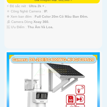
️⚡ Độ sắc nét :
Ultra 2k + .
⚛️ Công Nghệ Camera :
IP.
❈ Xem ban đêm :
Full Color 20m Có Màu Ban Ðêm.
🕉️ Camera Dòng
Xoay 360.
️🆑 Ưu Điểm :
Thu Âm Và Loa.