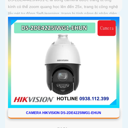
kính có thể zoom quang học lên đến 25x, trang bị công nghệ
lấy nét tự động Self-learning, trang bị tính năng Ai nhận diện
chính xác tích hợp AcuSearch khi kết hợp chung với đầu ghi
hình, nhìn ban đêm bằng hồng ngoại 50m
CAMERA HIKVISION DS-2DE4225IWG1-EHUN