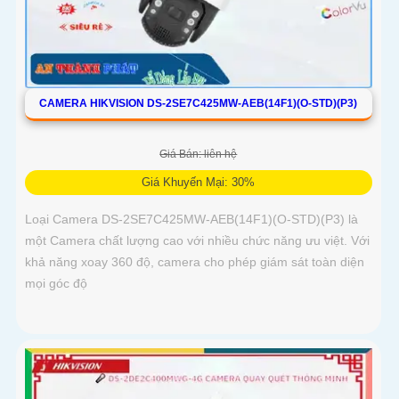
CAMERA HIKVISION DS-2SE7C425MW-AEB(14F1)(O-STD)(P3)
Giá Bán: liên hệ
Giá Khuyến Mại: 30%
Loại Camera DS-2SE7C425MW-AEB(14F1)(O-STD)(P3) là
một Camera chất lượng cao với nhiều chức năng ưu việt. Với
khả năng xoay 360 độ, camera cho phép giám sát toàn diện
mọi góc độ