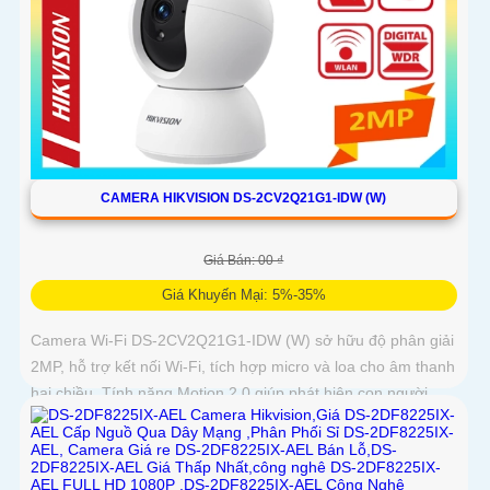
CAMERA HIKVISION DS-2CV2Q21G1-IDW (W)
Giá Bán: 00 ₫
Giá Khuyến Mại: 5%-35%
Camera Wi-Fi DS-2CV2Q21G1-IDW (W) sở hữu độ phân giải
2MP, hỗ trợ kết nối Wi-Fi, tích hợp micro và loa cho âm thanh
hai chiều. Tính năng Motion 2.0 giúp phát hiện con người
chính xác