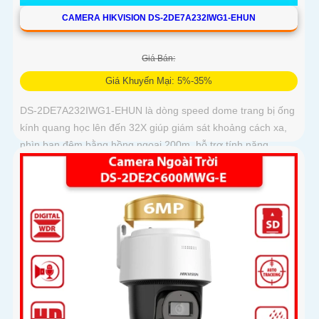
CAMERA HIKVISION DS-2DE7A232IWG1-EHUN
Giá Bán:
Giá Khuyến Mại: 5%-35%
DS-2DE7A232IWG1-EHUN là dòng speed dome trang bị ống
kính quang học lên đến 32X giúp giám sát khoảng cách xa,
nhìn ban đêm bằng hồng ngoại 200m, hỗ trợ tính năng
AcuSense nâng cao hiệu quả giám sát an ninh, có tốc độ lấy
nét cao nhờ công nghệ Self-learning