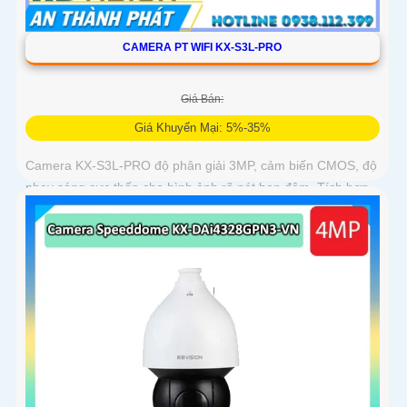
CAMERA PT WIFI KX-S3L-PRO
Giá Bán:
Giá Khuyến Mại: 5%-35%
Camera KX-S3L-PRO độ phân giải 3MP, cảm biến CMOS, độ
nhạy sáng cực thấp cho hình ảnh rõ nét ban đêm. Tích hợp
WiFi 6, hỗ trợ Auto Tracking, phát hiện người và phương tiện,
đàm thoại 2 chiều, báo động còi hú, đèn chớp