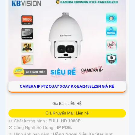
CAMERA IP PTZ QUAY XOAY KX-EAI2458LZSN GIÁ RẺ
Giá Bán: LIÊN HỆ
Giá Khuyến Mại: Liên hệ
👀 Chất lượng hình :
FULL HD 1080P .
⚒ Công Nghệ Sử Dụng :
IP POE.
🔅 Hình ảnh ban đêm :
Hồng Ngoại Siêu Xa Starlight.