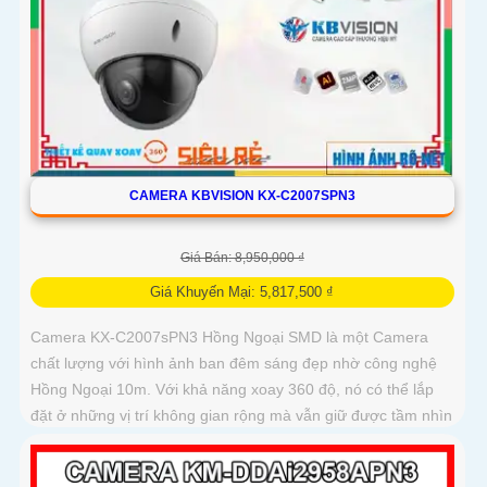
CAMERA KBVISION KX-C2007SPN3
Giá Bán: 8,950,000 ₫
Giá Khuyến Mại: 5,817,500 ₫
Camera KX-C2007sPN3 Hồng Ngoại SMD là một Camera
chất lượng với hình ảnh ban đêm sáng đẹp nhờ công nghệ
Hồng Ngoại 10m. Với khả năng xoay 360 độ, nó có thể lắp
đặt ở những vị trí không gian rộng mà vẫn giữ được tầm nhìn
rõ ràng