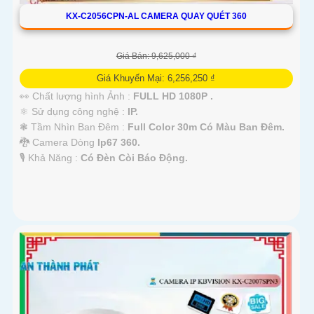
KX-C2056CPN-AL CAMERA QUAY QUÉT 360
Giá Bán: 9,625,000 ₫
Giá Khuyến Mại: 6,256,250 ₫
👀 Chất lượng hình Ảnh :
FULL HD 1080P .
⚛️ Sử dụng công nghệ :
IP.
❃ Tầm Nhìn Ban Đêm :
Full Color 30m Có Màu Ban Ðêm.
🐉️ Camera Dòng
Ip67 360.
️🎙 Khả Năng :
Có Ðèn Còi Báo Động.