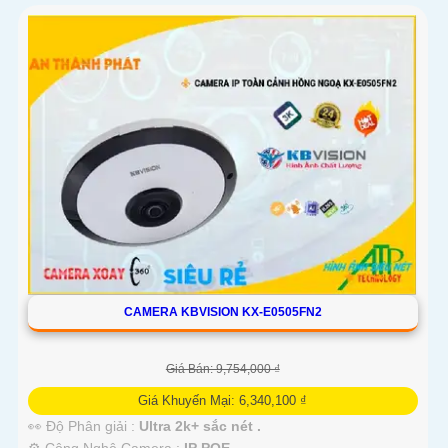
CAMERA KBVISION KX-E0505FN2
Giá Bán: 9,754,000 ₫
Giá Khuyến Mại: 6,340,100 ₫
👀 Độ Phân giải :
Ultra 2k+ sắc nét .
⚙ Công Nghệ Camera :
IP POE.