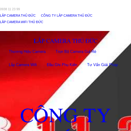
0938 11 23 99
LẮP CAMERA THỦ ĐỨC
CÔNG TY LẮP CAMERA THỦ ĐỨC
LẮP CAMERA WIFI THỦ ĐỨC
LẮP CAMERA THỦ ĐỨC
Thương Hiệu Camera
Trọn Bộ Camera Giá Rẻ
Lắp Camera Wifi
Đầu Ghi Phụ Kiên
Tư Vấn Giải Pháp
CÔNG TY