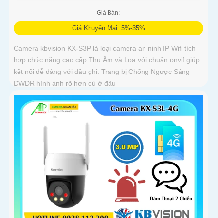
Giá Bán:
Giá Khuyến Mại: 5%-35%
Camera kbvision KX-S3P là loại camera an ninh IP Wifi tích
hợp chức năng cao cấp Thu Âm và Loa với chuẩn onvif giúp
kết nối dễ dàng với đầu ghi. Trang bị Chống Ngược Sáng
DWDR hình ảnh rõ hơn dù ở đâu