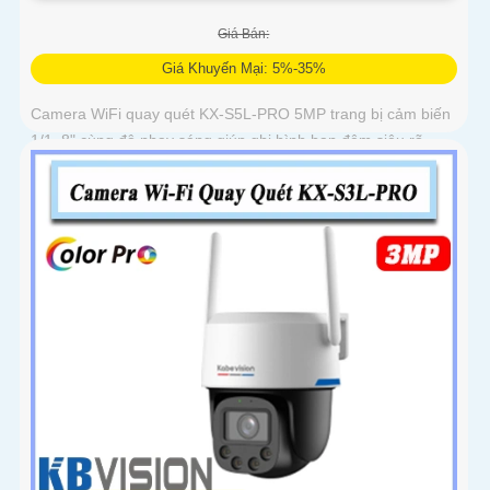
Giá Bán:
Giá Khuyến Mại: 5%-35%
Camera WiFi quay quét KX-S5L-PRO 5MP trang bị cảm biến
1/1. 8" cùng độ nhạy sáng giúp ghi hình ban đêm siêu rõ.
Tích hợp Auto Tracking, phát hiện người, phương tiện, quay
quét tự...