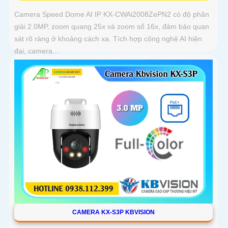
Camera Speed Dome AI IP KX-CWAi2008ZePN2 có độ phân
giải 2.0MP, zoom quang 25x và zoom số 16x, đảm bảo quan
sát rõ ràng ở khoảng cách xa. Tích hợp công nghệ AI hiện
đại, camera...
CAMERA KX-S3P KBVISION