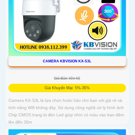
CAMERA KBVISION KX-S3L
Giá Bán: liên hệ
Giá Khuyến Mại: 5%-35%
Camera KX-S3L là lựa chọn hoàn hảo cho bạn với giá rẻ và
tính năng Wifi không dây. Sử dụng công nghệ xử lý hình ảnh
Chip CMOS trang bị đèn Led giúp nhìn có màu vào ban đêm
lên đến 30m