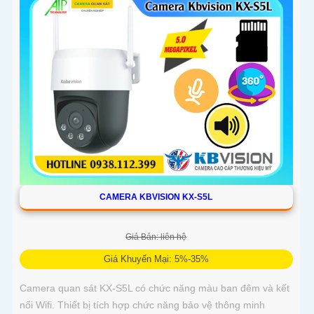
CAMERA KBVISION KX-S5L
Giá Bán: liên hệ
Giá Khuyến Mại: 5%-35%
Camera quan sát KX-S5L có chức năng màu ban đêm và kết
nối Wifi. Thiết bị tích hợp chức năng bảo vệ thông minh