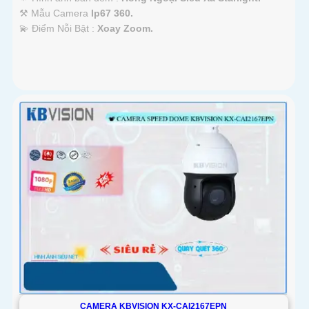
⚒ Mẫu Camera
Ip67 360.
️💫 Điểm Nỗi Bật :
Xoay Zoom.
CAMERA KBVISION KX-CAI2167EPN