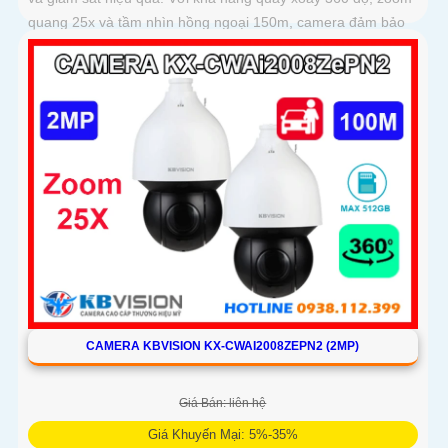
quang 25x và tầm nhìn hồng ngoại 150m, camera đảm bảo
hình ảnh sắc nét trong mọi điều kiện
CAMERA KBVISION KX-CWAI2008ZEPN2 (2MP)
Giá Bán: liên hệ
Giá Khuyến Mại: 5%-35%