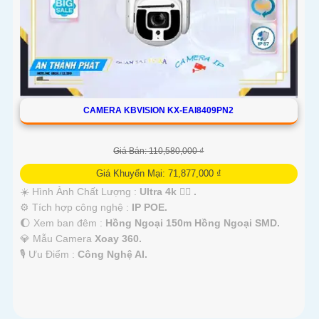
CAMERA KBVISION KX-EAI8409PN2
Giá Bán: 110,580,000 ₫
Giá Khuyến Mại: 71,877,000 ₫
☀️ Hình Ành Chất Lượng :
Ultra 4k 👍🏾 .
⚙ Tích hợp công nghệ :
IP POE.
🌔 Xem ban đêm :
Hồng Ngoại 150m Hồng Ngoại SMD.
💎 Mẫu Camera
Xoay 360.
️🎙 Ưu Điểm :
Công Nghệ AI.