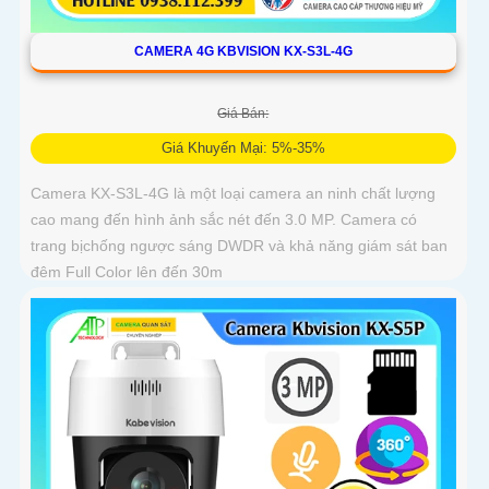
CAMERA 4G KBVISION KX-S3L-4G
Giá Bán:
Giá Khuyến Mại: 5%-35%
Camera KX-S3L-4G là một loại camera an ninh chất lượng
cao mang đến hình ảnh sắc nét đến 3.0 MP. Camera có
trang bịchống ngược sáng DWDR và khả năng giám sát ban
đêm Full Color lên đến 30m