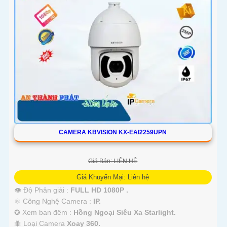
'
CAMERA KBVISION KX-EAI2259UPN
Giá Bán: LIÊN HỆ
Giá Khuyến Mại: Liên hệ
👁 Độ Phân giải :
FULL HD 1080P .
⚛️ Công Nghệ Camera :
IP.
✪ Xem ban đêm :
Hồng Ngoại Siêu Xa Starlight.
🐜 Loại Camera
Xoay 360.