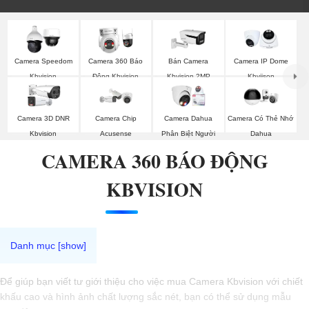
Camera Speedom
Camera 360 Báo
Bán Camera
Camera IP Dome
Kbvision
Động Kbvision
Kbvision 2MP
Kbviison
Camera 3D DNR
Camera Chip
Camera Dahua
Camera Có Thẻ Nhớ
Kbvision
Acusense
Phân Biệt Người
Dahua
CAMERA 360 BÁO ĐỘNG
KBVISION
Để giúp bạn viết tư giới thiệu cho việc mua Camera Kbvision với chiết
khấu cao và hình ảnh chất lượng sắc nét, bạn có thể sử dụng mẫu