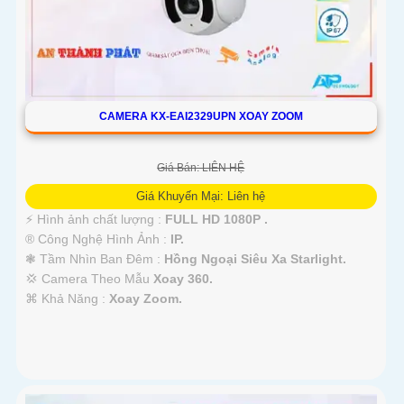
CAMERA KX-EAI2329UPN XOAY ZOOM
Giá Bán: LIÊN HỆ
Giá Khuyến Mại: Liên hệ
️⚡ Hình ảnh chất lượng :
FULL HD 1080P .
®️ Công Nghệ Hình Ảnh :
IP.
❃ Tầm Nhìn Ban Đêm :
Hồng Ngoại Siêu Xa Starlight.
💢 Camera Theo Mẫu
Xoay 360.
️⌘ Khả Năng :
Xoay Zoom.