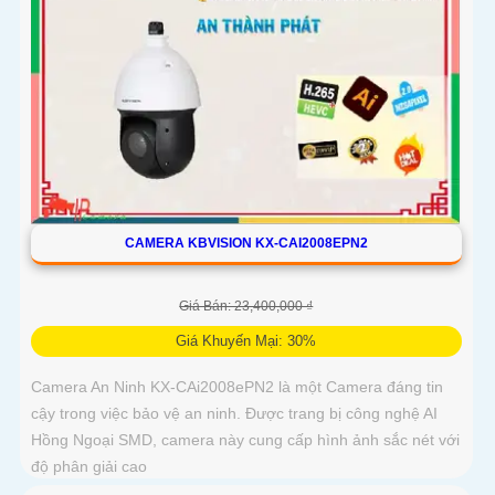
CAMERA KBVISION KX-CAI2008EPN2
Giá Bán: 23,400,000 ₫
Giá Khuyến Mại: 30%
Camera An Ninh KX-CAi2008ePN2 là một Camera đáng tin
cậy trong việc bảo vệ an ninh. Được trang bị công nghệ AI
Hồng Ngoại SMD, camera này cung cấp hình ảnh sắc nét với
độ phân giải cao