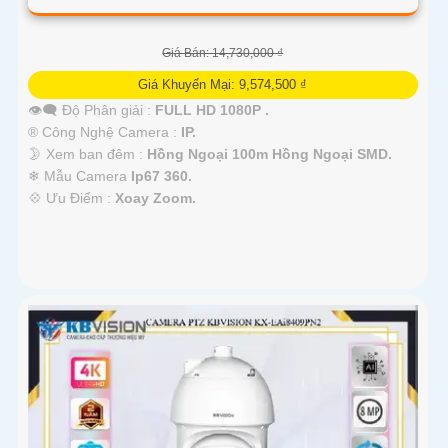
Giá Bán: 14,730,000 ₫
Giá Khuyến Mại: 9,574,500 ₫
👁️‍🗨 Độ Phân giải :
FULL HD 1080P .
®️ Công Nghệ Camera :
IP.
🌛 Xem ban đêm :
Hồng Ngoại 100m Hồng Ngoại SMD.
❄ Mẫu Camera
Ip67 360.
️💠 Ưu Điểm :
Xoay Zoom.