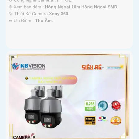
❈ Xem ban đêm :
Hồng Ngoại 10m Hồng Ngoại SMD.
🔩 Thiết Kế Camera
Xoay 360.
️↭ Ưu Điểm :
Thu Âm.