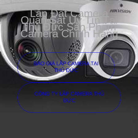
Lắp Đặt Camera
Quan Sát Uy Tín Tại
Thủ Đức Sản Phẩm
Camera Chính Hãng
BÁO GIÁ LẮP CAMERA TẠI
THỦ ĐỨC
CÔNG TY LẮP CAMERA THỦ
ĐỨC