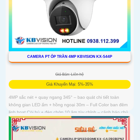
CAMERA PT ỐP TRẦN 4MP KBVISION KX-S44P
Giá Bán: Liên hệ
Giá Khuyến Mại: 5%-35%
4MP sắc nét + quay ngang 345° – bao quát chi tiết toàn
không gian LED ấm + hồng ngoại 30m – Full Color ban đêm
linh hoạt Còi hú + đèn chớp 10 âm tùy chỉnh – cảnh báo chủ
động tức thì