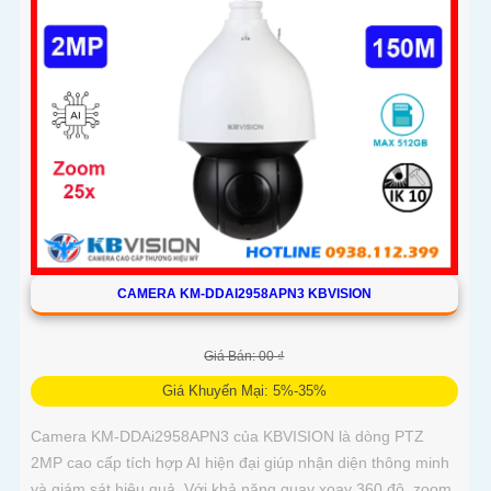
CAMERA KM-DDAI2958APN3 KBVISION
Giá Bán: 00 ₫
Giá Khuyến Mại: 5%-35%
Camera KM-DDAi2958APN3 của KBVISION là dòng PTZ
2MP cao cấp tích hợp AI hiện đại giúp nhận diện thông minh
và giám sát hiệu quả. Với khả năng quay xoay 360 độ, zoom