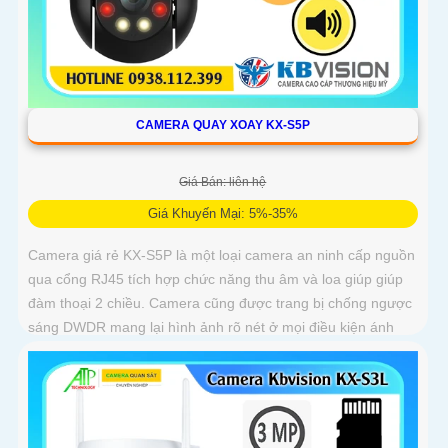
CAMERA QUAY XOAY KX-S5P
Giá Bán: liên hệ
Giá Khuyến Mại: 5%-35%
Camera giá rẻ KX-S5P là một loại camera an ninh cấp nguồn
qua cổng RJ45 tích hợp chức năng thu âm và loa giúp giúp
đàm thoại 2 chiều. Camera cũng được trang bị chống ngược
sáng DWDR mang lại hình ảnh rõ nét ở mọi điều kiện ánh
sáng