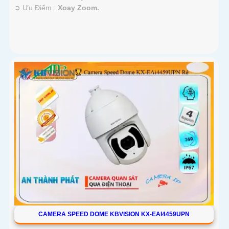
️➲ Ưu Điểm :
Xoay Zoom.
CAMERA SPEED DOME KBVISION KX-EAI4459UPN