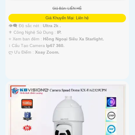
Giá Bán: LIÊN HỆ
Giá Khuyến Mại: Liên hệ
👁️‍🗨 Độ sắc nét :
Ultra 2k .
⚜️ Công Nghệ Sử Dụng :
IP.
⭐ Xem ban đêm :
Hồng Ngoại Siêu Xa Starlight.
↕️ Cấu Tạo Camera
Ip67 360.
️ლ Ưu Điểm :
Xoay Zoom.