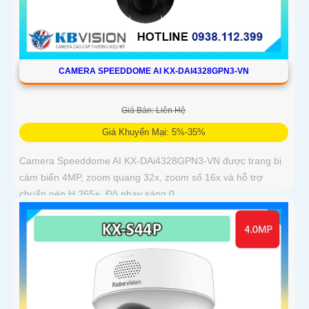
CAMERA SPEEDDOME AI KX-DAI4328GPN3-VN
Giá Bán: Liên Hệ
Giá Khuyến Mại: 5%-35%
Camera Speeddome AI KX-DAi4328GPN3-VN được trang bị
cảm biến 4MP, zoom quang 32x, zoom số 16x và hỗ trợ
chuẩn nén H.265+. Độ nhạy sáng 0