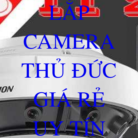
LẮP
CAMERA
THỦ ĐỨC
GIÁ RẺ
UY TÍN