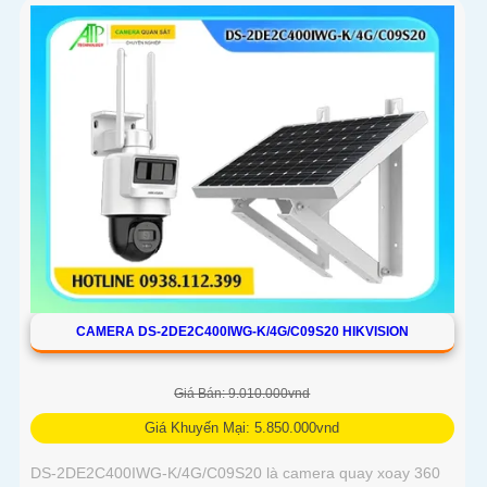
CAMERA DS-2DE2C400IWG-K/4G/C09S20 HIKVISION
Giá Bán: 9.010.000vnd
Giá Khuyến Mại: 5.850.000vnd
DS-2DE2C400IWG-K/4G/C09S20 là camera quay xoay 360