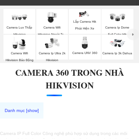
Lắp Camera Hik
Camera Wifi
Camera Lux Thấp
Camera Ip Dome
Phát Hiện Xe
Hikvision Ngoài Trời
Hikvision
Full Color Hik
360
Camera UNV 360
Camera Wifi
Camera Ip Ultra 2k
Camera Ip 3k Dahua
Hikvision Báo Động
Hikvision
CAMERA 360 TRONG NHÀ
HIKVISION
Camera IP Full Color Công nghệ phù hợp sử dụng trong các môi