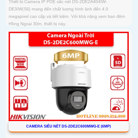
Thiết bị Camera IP POE sắc nét DS-2DE2A404IW-
DE3/W(S6) mang đến chất lượng hình ảnh đến 4.0
megapixel cao cấp và tiết kiệm. Với khả năng xem ban đêm
Hồng Ngoại 30m, thiết bị này...
CAMERA SIÊU NÉT DS-2DE2C600MWG-E (6MP)