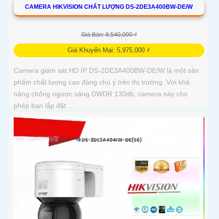
CAMERA HIKVISION CHẤT LƯỢNG DS-2DE3A400BW-DE/W
Giá Bán: 8,540,000 ₫
Giá Khuyến Mại: 5,975,000 ₫
Camera giám sát HD IP DS-2DE3A400BW-DE/W là một sản
phẩm chất lượng cao đáng chú ý trên thị trường. Với khả
năng chống ngược sáng DWDR 130db, camera này cho
phép bạn lắp đặt...