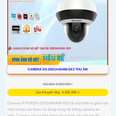
CAMERA DS-2DE2A404IW-DE3 THU ÂM
Giá Bán: 6,890,000 ₫
Giá Khuyến Mại: 4,850,000 ₫
Camera IP POEDS-2DE2A404IW-DE3 là một thiết bị giám sát
chất lượng cao được sử dụng trong hệ thống camera an
ninh. Camera này có khả năng chụp hình sắc nét với độ