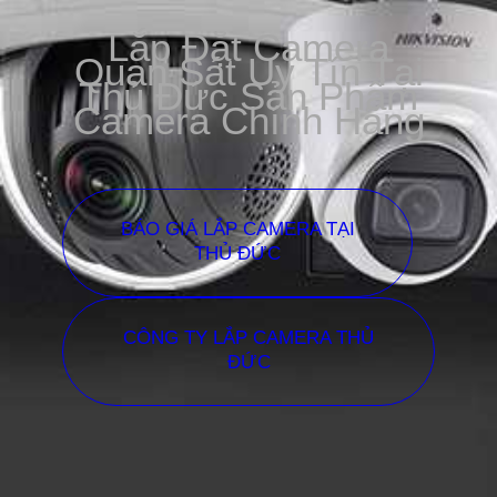
Lắp Đặt Camera
Quan Sát Uy Tín Tại
Thủ Đức Sản Phẩm
Camera Chính Hãng
BÁO GIÁ LẮP CAMERA TẠI
THỦ ĐỨC
CÔNG TY LẮP CAMERA THỦ
ĐỨC