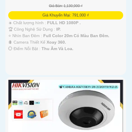
Giá Bán: 1,130,000 ₫
Giá Khuyến Mại: 791,000 ₫
☀️ Chất lượng hình :
FULL HD 1080P .
🏆 Công Nghệ Sử Dụng :
IP.
⭐ Nhìn Ban Đêm :
Full Color 20m Có Màu Ban Ðêm.
🐜 Camera Thiết Kế
Xoay 360.
️💮 Điểm Nỗi Bật :
Thu Âm Và Loa.