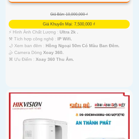
Giá Bán: 10,000,000 ₫
Giá Khuyến Mại: 7,500,000 ₫
️⚡ Hình Ành Chất Lượng :
Ultra 2k .
⚒ Tích hợp công nghệ :
IP Wifi.
🌙 Xem ban đêm :
Hồng Ngoại 50m Có Màu Ban Đêm.
🤹 Camera Dòng
Xoay 360.
️⌘ Ưu Điểm :
Xoay 360 Thu Âm.