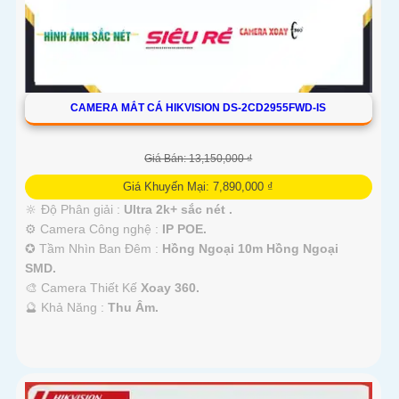
CAMERA MẮT CÁ HIKVISION DS-2CD2955FWD-IS
Giá Bán: 13,150,000 ₫
Giá Khuyến Mại: 7,890,000 ₫
🔆 Độ Phân giải :
Ultra 2k+ sắc nét .
⚙ Camera Công nghệ :
IP POE.
✪ Tầm Nhìn Ban Đêm :
Hồng Ngoại 10m Hồng Ngoại
SMD.
🎨 Camera Thiết Kế
Xoay 360.
️🔮 Khả Năng :
Thu Âm.