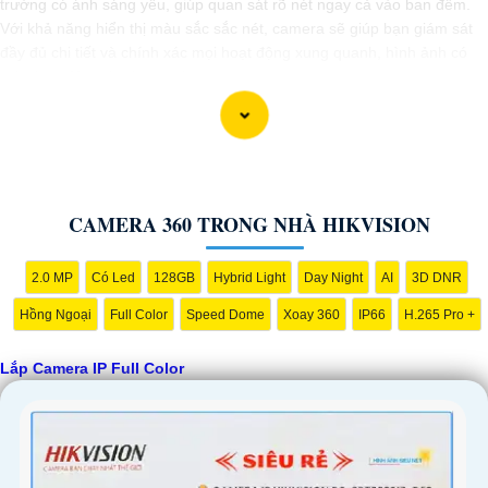
trường có ánh sáng yếu, giúp quan sát rõ nét ngay cả vào ban đêm.
Với khả năng hiển thị màu sắc sắc nét, camera sẽ giúp bạn giám sát
đầy đủ chi tiết và chính xác mọi hoạt động xung quanh, hình ảnh có
màu ban đêm như ban ngày.
CAMERA 360 TRONG NHÀ HIKVISION
2.0 MP
Có Led
128GB
Hybrid Light
Day Night
AI
3D DNR
Hồng Ngoại
Full Color
Speed Dome
Xoay 360
IP66
H.265 Pro +
Lắp Camera IP Full Color
'