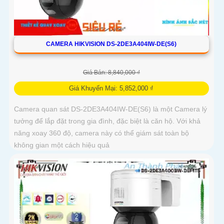
CAMERA HIKVISION DS-2DE3A404IW-DE(S6)
Giá Bán: 8,840,000 ₫
Giá Khuyến Mại: 5,852,000 ₫
Camera quan sát DS-2DE3A404IW-DE(S6) là một Camera lý
tưởng để lắp đặt trong gia đình, đặc biệt là căn hộ. Với khả
năng xoay 360 độ, camera này có thể giám sát toàn bộ
không gian một cách hiệu quả