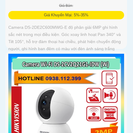
Giá Bán:
Giá Khuyến Mại: 5%-35%
Camera DS-2DE2C600MWG-E độ phân giải 6MP ghi hình
sắc nét trong mọi điều kiện. Góc xoay linh hoạt Pan 340° và
Tilt 105°, hỗ trợ đàm thoại hai chiều, phát hiện chuyển động
người, ghi hình ban đêm có màu với đèn ánh sáng trắng
30m, lưu trữ lên tới 512GB, phù hợp giám sát toàn diện