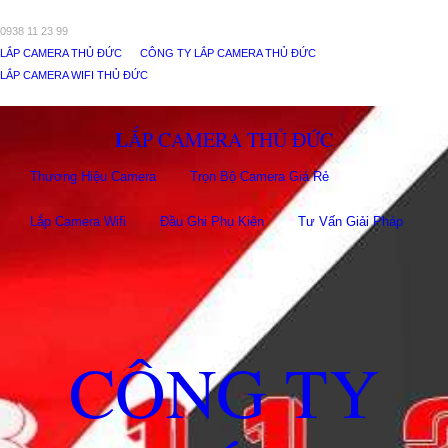
0938 11 23 99
LẮP CAMERA THỦ ĐỨC
CÔNG TY LẮP CAMERA THỦ ĐỨC
LẮP CAMERA WIFI THỦ ĐỨC
LẮP CAMERA THỦ ĐỨC
Thương Hiệu Camera
Trọn Bộ Camera Giá Rẻ
Lắp Camera Wifi
Đầu Ghi Phụ Kiên
Tư Vấn Giải Pháp
CÔNG TY