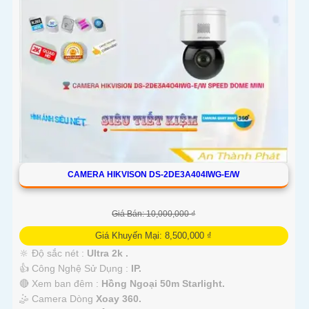
CAMERA HIKVISON DS-2DE3A404IWG-E/W
Giá Bán: 10,000,000 ₫
Giá Khuyến Mại: 8,500,000 ₫
🔆 Độ sắc nét :
Ultra 2k .
👍 Công Nghệ Sử Dụng :
IP.
🔴 Xem ban đêm :
Hồng Ngoại 50m Starlight.
🤹 Camera Dòng
Xoay 360.