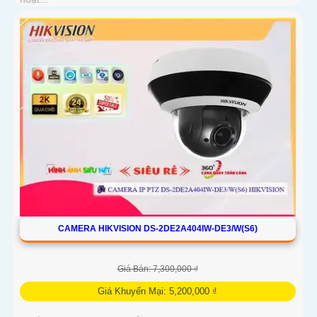
CAMERA HIKVISION DS-2DE2A404IW-DE3/W(S6)
Giá Bán: 7,300,000 ₫
Giá Khuyến Mại: 5,200,000 ₫