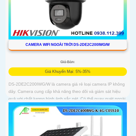
CAMERA WIFI NGOÀI TRỜI DS-2DE2C200IWG/W
Giá Bán:
Giá Khuyến Mại: 5%-35%
DS-2DE2C200IWG/W là camera giá rẻ loại camera IP không
dây. Camera cung cấp khả năng theo dõi và giám sát hiệu
quả với chất lượng hình ảnh sắc nét. Có thể quay quét ngoài
trời...