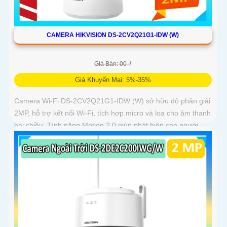
CAMERA HIKVISION DS-2CV2Q21G1-IDW (W)
Giá Bán: 00 ₫
Giá Khuyến Mại: 5%-35%
Camera Wi-Fi DS-2CV2Q21G1-IDW (W) sở hữu độ phân giải
2MP, hỗ trợ kết nối Wi-Fi, tích hợp micro và loa cho âm thanh
hai chiều. Tính năng Motion 2.0 giúp phát hiện con người
chính xác