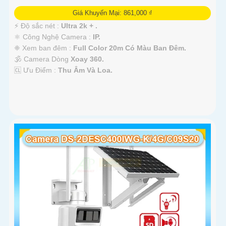
Giá Khuyến Mại: 861,000 ₫
️⚡ Độ sắc nét :
Ultra 2k + .
⚛️ Công Nghệ Camera :
IP.
❈ Xem ban đêm :
Full Color 20m Có Màu Ban Ðêm.
🕉️ Camera Dòng
Xoay 360.
️🆑 Ưu Điểm :
Thu Âm Và Loa.