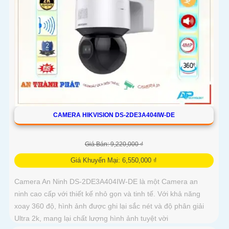
CAMERA HIKVISION DS-2DE3A404IW-DE
Giá Bán: 9,220,000 ₫
Giá Khuyến Mại: 6,550,000 ₫
Camera An Ninh DS-2DE3A404IW-DE là một Camera an
ninh cao cấp với thiết kế nhỏ gọn và tinh tế. Với khả năng
xoay 360 độ, hình ảnh được ghi lại sắc nét và độ phân giải
Ultra 2k, mang lại chất lượng hình ảnh tuyệt vời