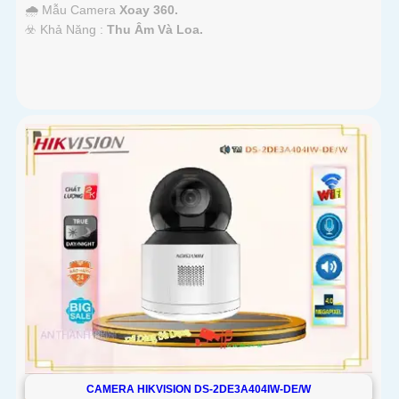
🌧️ Mẫu Camera
Xoay 360.
️☣️ Khả Năng :
Thu Âm Và Loa.
CAMERA HIKVISION DS-2DE3A404IW-DE/W