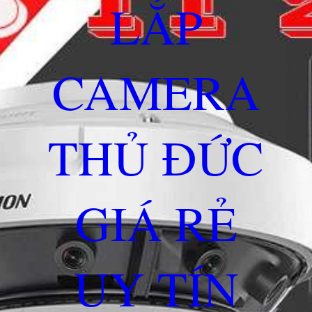
LẮP
CAMERA
THỦ ĐỨC
GIÁ RẺ
UY TÍN