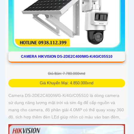
CAMERA HIKVISION DS-2DE2C400IWG-K/4G/C05S10
Giá Bán: 7.780.000vnd
Giá Khuyến Mại: 4.850.000vnd
Camera DS-2DE2C400IWG-K/4G/C05S10 là dòng camera
sử dụng năng lượng mặt trời và sim 4g để cấp nguồn và
mạng cho camera, độ phân giải 4.0MP có thể quay xoay 360
độ, tích hợp thêm đèn LEd giúp nhìn có màu vào ban đêm,
có thể thu tiếng kèm hình ảnh từ micro trên camera