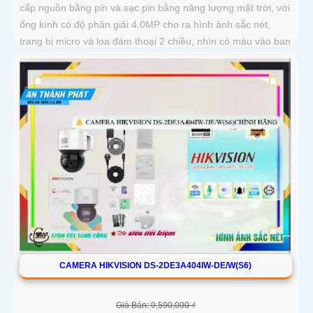
cấp nguồn bằng pin và sạc pin bằng năng lượng mặt trời, với
ống kính có độ phân giải 4.0MP cho ra hình ảnh sắc nét,
trang bị micro và loa đàm thoại 2 chiều, nhìn có màu vào ban
đêm bằng đèn Led khoảng cách 30m
CAMERA HIKVISION DS-2DE3A404IW-DE/W(S6)
Giá Bán: 9,590,000 ₫