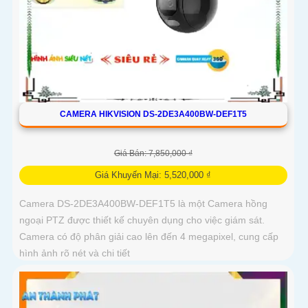
CAMERA HIKVISION DS-2DE3A400BW-DEF1T5
Giá Bán: 7,850,000 ₫
Giá Khuyến Mại: 5,520,000 ₫
Camera DS-2DE3A400BW-DEF1T5 là một Camera hồng
ngoại PTZ được thiết kế chuyên dụng cho việc giám sát.
Camera có độ phân giải cao lên đến 4 megapixel, cung cấp
hình ảnh rõ nét và chi tiết