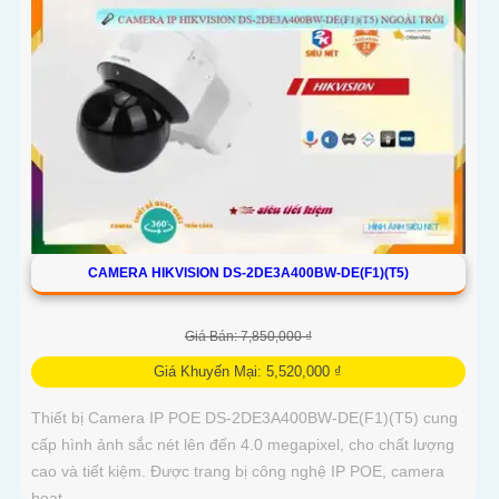
CAMERA HIKVISION DS-2DE3A400BW-DE(F1)(T5)
Giá Bán: 7,850,000 ₫
Giá Khuyến Mại: 5,520,000 ₫
Thiết bị Camera IP POE DS-2DE3A400BW-DE(F1)(T5) cung
cấp hình ảnh sắc nét lên đến 4.0 megapixel, cho chất lượng
cao và tiết kiệm. Được trang bị công nghệ IP POE, camera
hoạt...