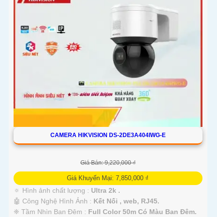
CAMERA HIKVISION DS-2DE3A404IWG-E
Giá Bán: 9,220,000 ₫
Giá Khuyến Mại: 7,850,000 ₫
🔅 Hình ảnh chất lượng :
Ultra 2k .
🤖️ Công Nghệ Hình Ảnh :
Kết Nối , web, RJ45.
❈ Tầm Nhìn Ban Đêm :
Full Color 50m Có Màu Ban Ðêm.