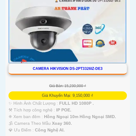
CAMERA HIKVISION DS-2PT3326IZ-DE3
Giá Bán: 15,230,000 ₫
Giá Khuyến Mại: 9,150,000 ₫
✨ Hình Ành Chất Lượng :
FULL HD 1080P .
⚒ Tích hợp công nghệ :
IP POE.
❈ Xem ban đêm :
Hồng Ngoại 10m Hồng Ngoại SMD.
🕉️ Camera Theo Mẫu
Xoay 360.
️💎 Ưu Điểm :
Công Nghệ AI.