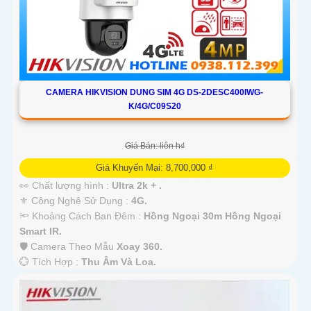
CAMERA HIKVISION DUNG SIM 4G DS-2DESC400IWG-
K/4G/C09S20
Giá Bán: liên h₫
Giá Khuyến Mại: 8,700,000 ₫
👀 Chất lượng hình :
Ultra 2k + .
⚜️ Công Nghệ Sử Dụng :
4G.
🔦 Khoảng Cách Ban Đêm :
Hồng Ngoại 30m Hồng Ngoại
Smart IR.
🛡 Camera Theo Mẫu
Xoay 360.
️💮 Tích Hợp :
Thu Âm Và Loa.