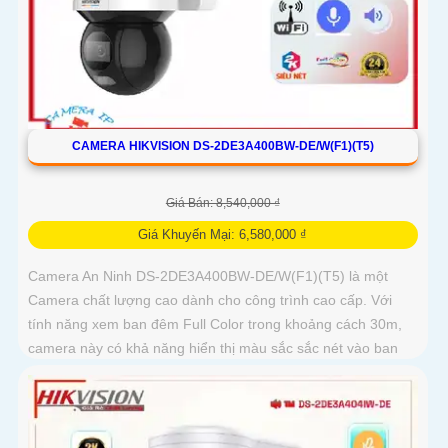
CAMERA HIKVISION DS-2DE3A400BW-DE/W(F1)(T5)
Giá Bán: 8,540,000 ₫
Giá Khuyến Mại: 6,580,000 ₫
Camera An Ninh DS-2DE3A400BW-DE/W(F1)(T5) là một
Camera chất lượng cao dành cho công trình cao cấp. Với
tính năng xem ban đêm Full Color trong khoảng cách 30m,
camera này có khả năng hiển thị màu sắc sắc nét vào ban
đêm