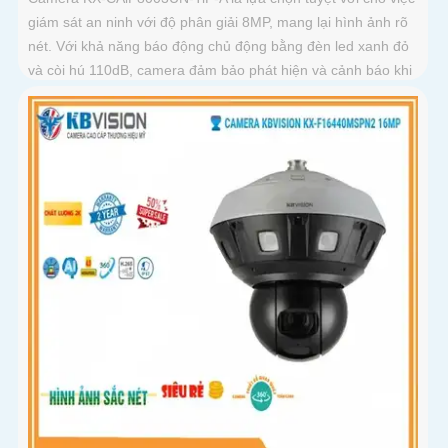
giám sát an ninh với độ phân giải 8MP, mang lại hình ảnh rõ
nét. Với khả năng báo động chủ động bằng đèn led xanh đỏ
và còi hú 110dB, camera đảm bảo phát hiện và cảnh báo khi
có xâm nhậpThiết bị Camera Giá Rẻ Công Nghệ POE KX-
CAiF8003UN-TiF-A tích hợp chức năng cao cấp Thu Âm Và
Loa rõ ràng để mang lại trải nghiệm hình ảnh và âm thanh
tốt nhất