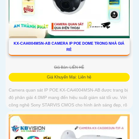
KX-CAI4004MSN-AB CAMERA IP POE DOME TRONG NHÀ GIÁ
RẺ
Giá Bán: LIÊN HỆ
Giá Khuyến Mại: Liên hệ
Camera quan sát IP POE KX-CAi4004MSN-AB được trang bị
độ phân giải 4.0MP mang đến hiệu suất giám sát tối ưu. Với
công nghệ Sony STARVIS CMOS cho hình ảnh sáng đẹp, rõ
nét ngay...