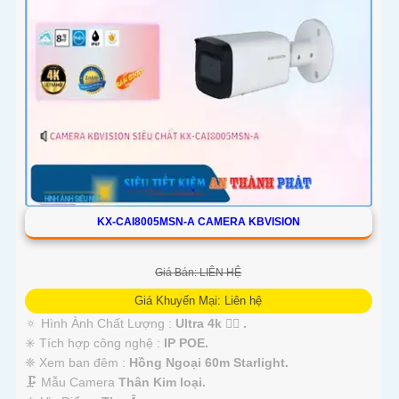
KX-CAI8005MSN-A CAMERA KBVISION
Giá Bán: LIÊN HỆ
Giá Khuyến Mại: Liên hệ
🔅 Hình Ành Chất Lượng :
Ultra 4k 👍🏾 .
✳️ Tích hợp công nghệ :
IP POE.
❈ Xem ban đêm :
Hồng Ngoại 60m Starlight.
🗜️ Mẫu Camera
Thân Kim loại.