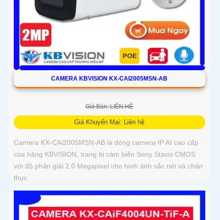
CAMERA KBVISION KX-CAI2005MSN-AB
Giá Bán: LIÊN HỆ
Giá Khuyến Mại: Liên hệ
Camera KX-CAi2005MSN-AB là dòng camera IP AI cao cấp
của hãng KBVISION, trang bị cảm biến Sony Stavis CMOS
với độ phân giải 2.0 Megapixel cho hình ảnh sắc nét và chân
thực