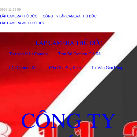
0938 11 23 99
LẮP CAMERA THỦ ĐỨC
CÔNG TY LẮP CAMERA THỦ ĐỨC
LẮP CAMERA WIFI THỦ ĐỨC
LẮP CAMERA THỦ ĐỨC
Thương Hiệu Camera
Trọn Bộ Camera Giá Rẻ
Lắp Camera Wifi
Đầu Ghi Phụ Kiên
Tư Vấn Giải Pháp
CÔNG TY