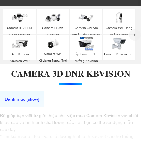
Camera Wifi Trong
Camera IP AI Full
Camera H.265
Camera Ghi Âm
Nhà Kbvision
Color Kbvision
KBvision
Ngoài Trời Kbvision
Camera Wifi
Bán Camera
Lắp Camera Nhà
Camera Kbvision 2K
Kbvision Ngoài Trời
Kbvision 2MP
Xưởng Kbvision
CAMERA 3D DNR KBVISION
Để giúp bạn viết tư giới thiệu cho việc mua Camera Kbvision với chiết
khấu cao và hình ảnh chất lượng sắc nét, bạn có thể sử dụng mẫu
sau đây:
"Tìm kiếm sự an toàn và chất lượng hình ảnh sắc nét cho hệ thống