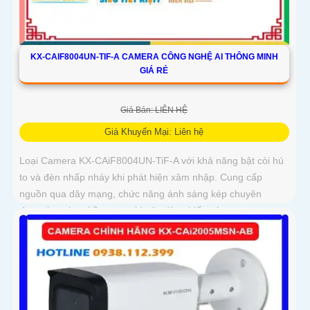
KX-CAIF8004UN-TIF-A CAMERA CÔNG NGHỆ AI THÔNG MINH
GIÁ RẺ
Giá Bán: LIÊN HỆ
Giá Khuyến Mại: Liên hệ
Loại Camera KX-CAiF8004UN-TiF-A với khả năng bật còi hú
to và đèn nhấp nháy khi phát hiện xâm nhập. Cung cấp
nguồn qua dây mạng, chức năng ánh sáng kép chuyên
dụng, lựa chọn hồng ngoại hoặc đèn chiếu sáng