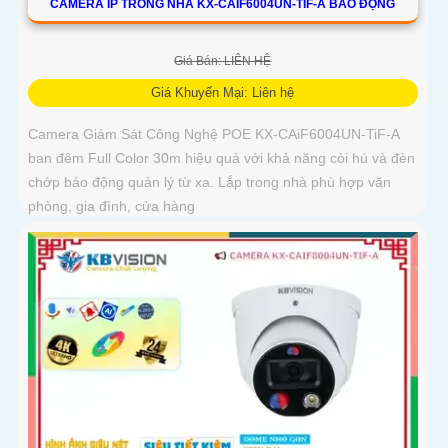
CAMERA IP TRONG NHÀ KX-CAIF6004UN-TIF-A BÁO ĐỘNG
Giá Bán: LIÊN HỆ
Giá Khuyến Mại: Liên hệ
Camera Giám Sát Công Nghệ POE KX-CAiF6004UN-TiF-A
ban đêm Full Color 30m hiệu quả với khả năng còi hú và đèn
chớp báo động quản lý từ xa. Lắp trong nhà phù hợp văn
phòng, gia đình, cửa hàng