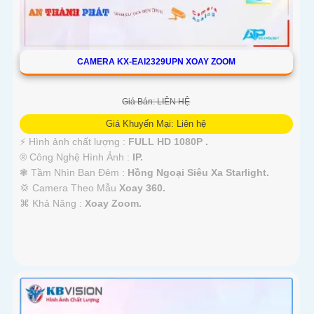
CAMERA KX-EAI2329UPN XOAY ZOOM
Giá Bán: LIÊN HỆ
Giá Khuyến Mại: Liên hệ
️⚡ Hình ảnh chất lượng :
FULL HD 1080P .
®️ Công Nghệ Hình Ảnh :
IP.
❃ Tầm Nhìn Ban Đêm :
Hồng Ngoại Siêu Xa Starlight.
💢 Camera Theo Mẫu
Xoay 360.
️⌘ Khả Năng :
Xoay Zoom.