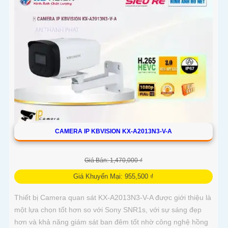
CAMERA IP KBVISION KX-A2013N3-V-A
Giá Bán: 1,470,000 ₫
Giá Khuyến Mại: 955,500 ₫
Thiết bị Camera quan sát KX-A2013N3-V-A được giới thiệu là
một lựa chọn tốt hơn so với Sony SNR1s, với sự sáng đẹp
hơn và khả năng giám sát ban đêm tốt nhờ công nghệ hồng