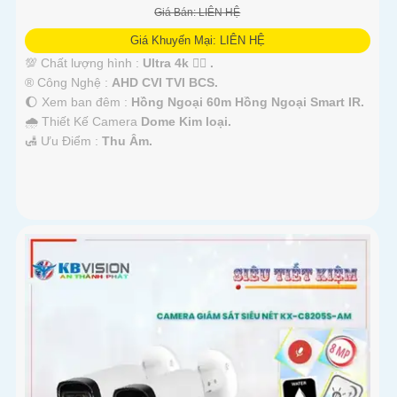
Giá Bán: LIÊN HỆ
Giá Khuyến Mại: LIÊN HỆ
💯 Chất lượng hình :
Ultra 4k 👍🏾 .
®️ Công Nghệ :
AHD CVI TVI BCS.
🌔 Xem ban đêm :
Hồng Ngoại 60m Hồng Ngoại Smart IR.
🌧️ Thiết Kế Camera
Dome Kim loại.
️🛃 Ưu Điểm :
Thu Âm.