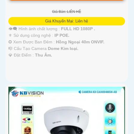
Giá Bán: LIÊN HỆ
Giá Khuyến Mại: Liên hệ
👁️‍🗨 Hình ảnh chất lượng :
FULL HD 1080P .
⚜️ Sử dụng công nghệ :
IP POE.
✪ Xem Được Ban Đêm :
Hồng Ngoại 40m ONVIF.
🎼️ Cấu Tạo Camera
Dome Kim loại.
️💎 Đặt Điểm :
Thu Âm.