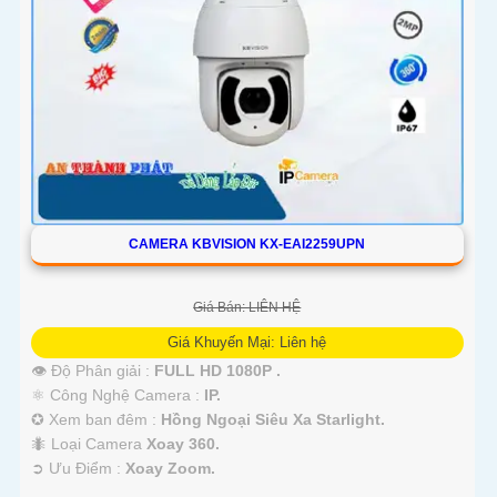
'
CAMERA KBVISION KX-EAI2259UPN
Giá Bán: LIÊN HỆ
Giá Khuyến Mại: Liên hệ
👁 Độ Phân giải :
FULL HD 1080P .
⚛️ Công Nghệ Camera :
IP.
✪ Xem ban đêm :
Hồng Ngoại Siêu Xa Starlight.
🐜 Loại Camera
Xoay 360.
️➲ Ưu Điểm :
Xoay Zoom.