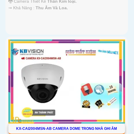
🐉️ Camera Thiết Kế
Thân Kim loại.
️⇝ Khả Năng :
Thu Âm Và Loa.
KX-CAI2004MSN-AB CAMERA DOME TRONG NHÀ GHI ÂM