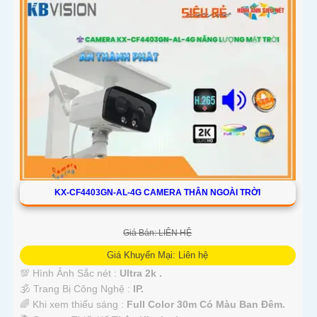
KX-CF4403GN-AL-4G CAMERA THÂN NGOÀI TRỜI
Giá Bán: LIÊN HỆ
Giá Khuyến Mại: Liên hệ
💯 Hình Ảnh Sắc nét :
Ultra 2k .
🕉️ Trang Bị Công Nghệ :
IP.
🌈 Khi xem thiếu sáng :
Full Color 30m Có Màu Ban Ðêm.