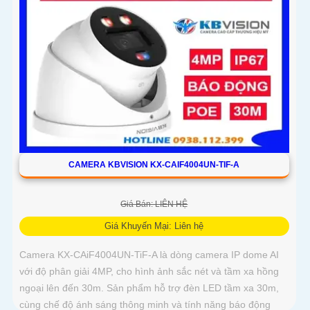
CAMERA KBVISION KX-CAIF4004UN-TIF-A
Giá Bán: LIÊN HỆ
Giá Khuyến Mại: Liên hệ
Camera KX-CAiF4004UN-TiF-A là dòng camera IP dome AI
với độ phân giải 4MP, cho hình ảnh sắc nét và tầm xa hồng
ngoại lên đến 30m. Sản phẩm hỗ trợ đèn LED tầm xa 30m,
cùng chế độ ánh sáng thông minh và tính năng báo động