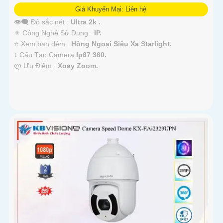
Giá Khuyến Mại: Liên hệ
👁️‍🗨 Độ sắc nét :
Ultra 2k .
⚜️ Công Nghệ Sử Dụng :
IP.
⭐ Xem ban đêm :
Hồng Ngoại Siêu Xa Starlight.
↕️ Cấu Tạo Camera
Ip67 360.
️ლ Ưu Điểm :
Xoay Zoom.