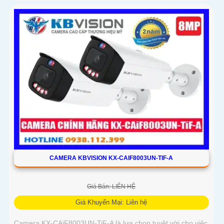
chủ động bằng đèn LED xanh đỏ và còi hú 110dB
CAMERA KBVISION KX-CAIF8003UN-TIF-A
Giá Bán: LIÊN HỆ
Giá Khuyến Mại: Liên hệ
Camera KX-CAiF8003UN-TiF-A là lựa chọn tuyệt vời cho việc