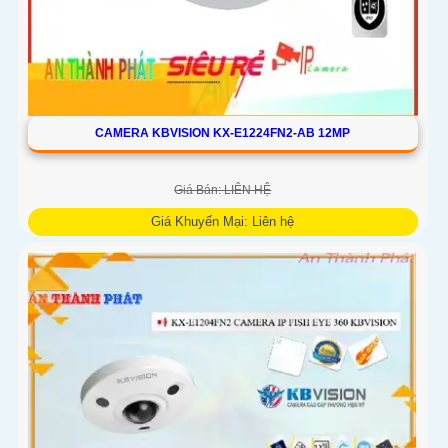
CAMERA KBVISION KX-E1224FN2-AB 12MP
Giá Bán: LIÊN HỆ
Giá Khuyến Mại: Liên hệ
Camera giám sát KX-E1224FN2-AB sử dụng công nghệ
Starlight tiên tiến, có khả năng giám sát tốt trong môi trường
thiếu ánh sáng. Với độ phân giải HD IP, sản phẩm này mang
lại hình ảnh chất lượng cao, rõ nét