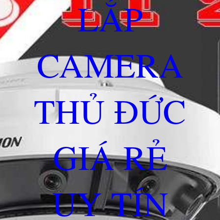
LẮP
CAMERA
THỦ ĐỨC
GIÁ RẺ
UY TÍN