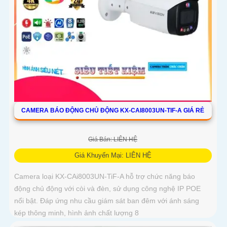
CAMERA BÁO ĐỘNG CHỦ ĐỘNG KX-CAI8003UN-TIF-A GIÁ RẺ
Giá Bán: LIÊN HỆ
Giá Khuyến Mại: LIÊN HỆ
Camera loại KX-CAi8003UN-TiF-A hỗ trợ chức năng báo
động chủ động với còi và đèn, sử dụng công nghệ IP POE
nổi bật. Đáp ứng nhu cầu giám sát ban đêm với ánh sáng
kép thông minh, hình ảnh chất lượng 8