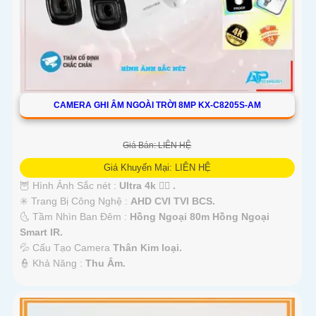
CAMERA GHI ÂM NGOÀI TRỜI 8MP KX-C8205S-AM
Giá Bán: LIÊN HỆ
Giá Khuyến Mại: LIÊN HỆ
🦉 Hình Ảnh Sắc nét :
Ultra 4k 👍🏾 .
✳️ Trang Bị Công Nghệ :
AHD CVI TVI BCS.
🌜 Tầm Nhìn Ban Đêm :
Hồng Ngoại 80m Hồng Ngoại
Smart IR.
💦 Cấu Tạo Camera
Thân Kim loại.
️👮 Khả Năng :
Thu Âm.