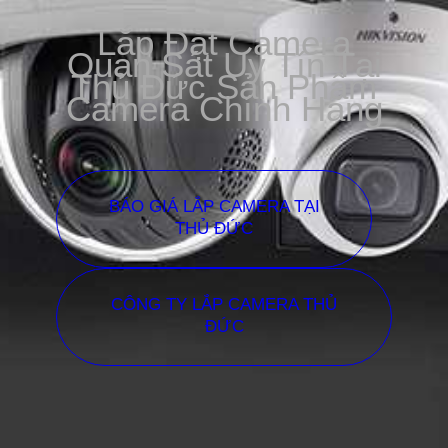
Lắp Đặt Camera
Quan Sát Uy Tín Tại
Thủ Đức Sản Phẩm
Camera Chính Hãng
BÁO GIÁ LẮP CAMERA TẠI
THỦ ĐỨC
CÔNG TY LẮP CAMERA THỦ
ĐỨC