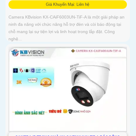
Giá Khuyến Mại: Liên hệ
Camera KBvision KX-CAiF6003UN-TiF-A là một giải pháp an
ninh đa năng với chức năng hỗ trợ đèn và còi báo động tại
chỗ mang lại sự tiện lợi và linh hoạt trong lắp đặt. Công
nghệ...