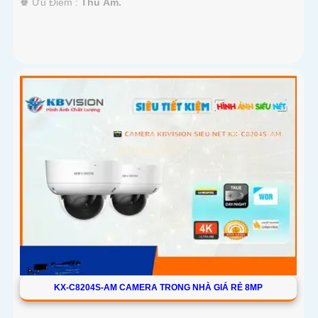
️♚ Ưu Điểm :
Thu Âm.
KX-C8204S-AM CAMERA TRONG NHÀ GIÁ RẺ 8MP