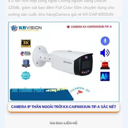
4.0 MP tích hợp công nghệ Chống ngược sáng DWDR
120db, giám sát ban đêm Full Color 50m chuyên dụng cho
xưởng sản xuất, kho hàngCamera giá rẻ KX-CAiF4003UN-
TiF-A, độ phân giải 4
CAMERA IP THÂN NGOÀI TRỜI KX-CAIF6003UN-TIF-A SẮC NÉT
Giá Bán: LIÊN HỆ