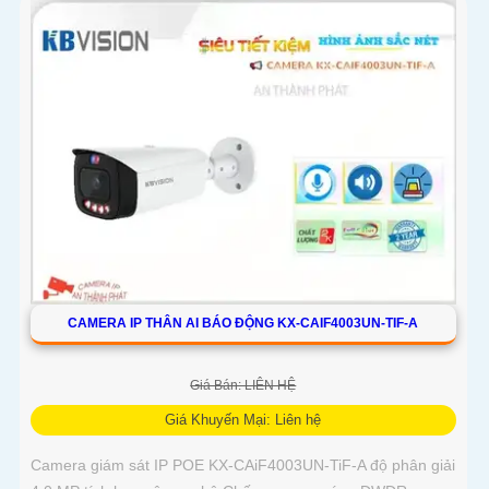
CAMERA IP THÂN AI BÁO ĐỘNG KX-CAIF4003UN-TIF-A
Giá Bán: LIÊN HỆ
Giá Khuyến Mại: Liên hệ
Camera giám sát IP POE KX-CAiF4003UN-TiF-A độ phân giải