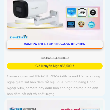
CAMERA IP KX-A2013N3-V-A-VN KBVISION
Giá Bán: 1,470,000 ₫
Giá Khuyến Mại: 955,500 ₫
Camera quan sát KX-A2013N3-V-A-VN là một Camera công
nghệ giám sát ban đêm rất hiệu quả. Với tính năng Hồng
Ngoại 50m, camera này đảm bảo cho bạn những hình ảnh
ban đêm sắt nét và chất lượng