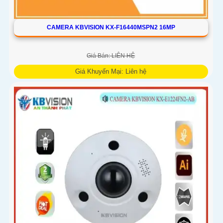
CAMERA KBVISION KX-F16440MSPN2 16MP
Giá Bán: LIÊN HỆ
Giá Khuyến Mại: Liên hệ
Camera Speed Dome Kbvision IP KX-F16440MSPN2 sử
dụng cảm biến Sony STARVIS CMOS, xử lý mạnh mẽ, chức
năng PTZ đa điểm, hồng ngoại 400m, lưu trữ dữ liệu chip
hình ảnh. Hỗ trợ chất lượng hình ảnh sắc nét, tiết kiệm băng
thông, tích hợp công nghệ H