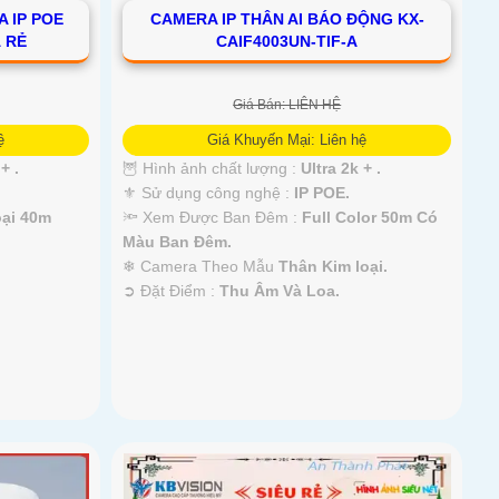
 IP POE
CAMERA IP THÂN AI BÁO ĐỘNG KX-
 RẺ
CAIF4003UN-TIF-A
Giá Bán: LIÊN HỆ
ệ
Giá Khuyến Mại: Liên hệ
+ .
🦉 Hình ảnh chất lượng :
Ultra 2k + .
⚜️ Sử dụng công nghệ :
IP POE.
ại 40m
🔦 Xem Được Ban Đêm :
Full Color 50m Có
Màu Ban Ðêm.
❄ Camera Theo Mẫu
Thân Kim loại.
️➲ Đặt Điểm :
Thu Âm Và Loa.