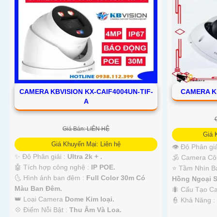
CAMERA KBVISION KX-CAIF4004UN-TIF-
CAMERA K
A
Giá Bán: LIÊN HỆ
Giá 
Giá Khuyến Mại: Liên hệ
👁 Độ Phân giả
✨ Độ Phân giải :
Ultra 2k + .
🕉️ Camera Cô
🤖️ Tích hợp công nghệ :
IP POE.
⭐ Tầm Nhìn B
🌜 Hình ảnh ban đêm :
Full Color 30m Có
Hồng Ngoại S
Màu Ban Ðêm.
🐜 Cấu Tạo 
👑 Loại Camera
Dome Kim loại.
️👮 Khả Năng 
️💠 Điểm Nỗi Bật :
Thu Âm Và Loa.