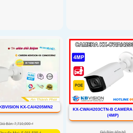
KBVISION KX-CAI4205MN2
KX-CWAI4203CTN-B CAMERA
(4MP)
Giá Bán: 7,710,000 ₫
Giá Bán: liên hệ