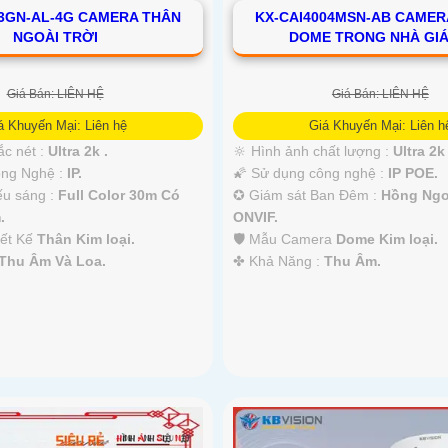
3GN-AL-4G CAMERA THÂN
KX-CAI4004MSN-AB CAMERA
NGOÀI TRỜI
DOME TRONG NHÀ GIÁ
Giá Bán: LIÊN HỆ
Giá Bán: LIÊN HỆ
á Khuyến Mại: Liên hệ
Giá Khuyến Mại: Liên h
ắc nét :
Ultra 2k .
🔆 Hình ảnh chất lượng :
Ultra 2k 
Công Nghệ :
IP.
🌠 Sử dụng công nghệ :
IP POE.
ếu sáng :
Full Color 30m Có
✪ Giám sát Ban Đêm :
Hồng Ngo
.
ONVIF.
iết Kế
Thân Kim loại.
🛡 Mẫu Camera
Dome Kim loại.
Thu Âm Và Loa.
️✤ Khả Năng :
Thu Âm.