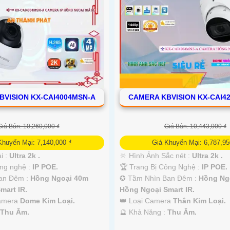
BVISION KX-CAI4004MSN-A
CAMERA KBVISION KX-CAI4
Giá Bán: 10,260,000 ₫
Giá Bán: 10,443,000 ₫
Khuyến Mại: 7,140,000 ₫
Giá Khuyến Mại: 6,787,95
i :
Ultra 2k .
🔆 Hình Ảnh Sắc nét :
Ultra 2k .
ng nghệ :
IP POE.
🏆 Trang Bị Công Nghệ :
IP POE.
an Đêm :
Hồng Ngoại 40m
✪ Tầm Nhìn Ban Đêm :
Hồng Ng
mart IR.
Hồng Ngoại Smart IR.
Camera
Dome Kim Loại.
👑 Loại Camera
Thân Kim Loại.
:
Thu Âm.
️🔮 Khả Năng :
Thu Âm.