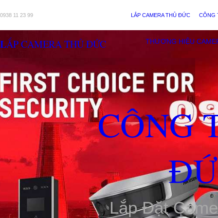
0938 11 23 99
LẮP CAMERA THỦ ĐỨC
CÔNG 
LẮP CAMERA THỦ ĐỨC
THƯƠNG HIỆU CAME
CÔNG 
ĐỨ
Lắp Đặt Came