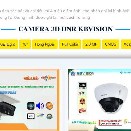
h sắc nét và chi tiết với 4 triệu điểm ảnh, cho phép ghi lại hình ảnh
ng tại khung hình được ghi lại một cách rõ ràng
CAMERA 3D DNR KBVISION
ual Light
78°
Hồng Ngoại
Full Color
2.0 MP
CMOS
Xoa