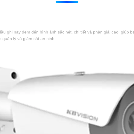
u ghi này đem đến hình ảnh sắc nét, chi tiết và phân giải cao, giúp b
c quản lý và giám sát an ninh.