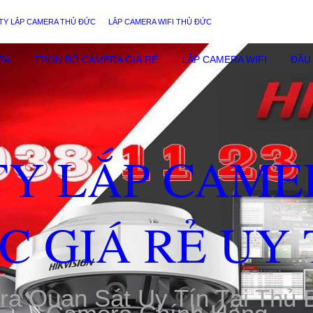
TY LẮP CAMERA THỦ ĐỨC
LẮP CAMERA WIFI THỦ ĐỨC
RA
TRỌN BỘ CAMERA GIÁ RẺ
LẮP CAMERA WIFI
ĐẦU 
TY LẮP CAME
C GIÁ RẺ UY 
ra Quan Sát Uy Tín Tại Thủ