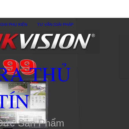
GHI PHỤ KIÊN
TƯ VẤN GIẢI PHÁP
RA THỦ
TÍN
 Đức Sản Phẩm