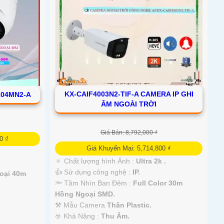
KX-CAIF4003N2-TIF-A CAMERA IP GHI
204MN2-A
ÂM NGOÀI TRỜI
Giá Bán: 8,792,000 ₫
0 ₫
Giá Khuyến Mại: 5,714,800 ₫
🔅 Chất lượng hình Ảnh :
Ultra 2k .
👍 Sử dụng công nghệ :
IP.
oại 40m
🔦 Tầm Nhìn Ban Đêm :
Full Color 30m
Hồng Ngoại SMD.
⚒ Mẫu Camera
Thân Plastic.
️☣️ Khả Năng :
Thu Âm.