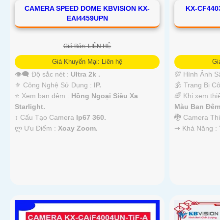
CAMERA SPEED DOME KBVISION KX-
KX-CF440
EAI4459UPN
Giá Bán: LIÊN HỆ
Giá Khuyến Mại: Liên hệ
Gi
👁️‍🗨 Độ sắc nét :
Ultra 2k .
💯 Hình Ảnh S
⚜️ Công Nghệ Sử Dụng :
IP.
🕉️ Trang Bị 
⭐ Xem ban đêm :
Hồng Ngoại Siêu Xa
🌈 Khi xem thi
Starlight.
Màu Ban Ðêm
↕️ Cấu Tạo Camera
Ip67 360.
🐉️ Camera Th
️ლ Ưu Điểm :
Xoay Zoom.
️⇝ Khả Năng :