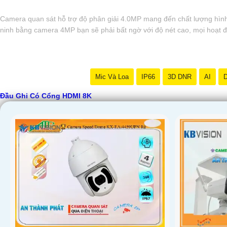
Camera quan sát hỗ trợ độ phân giải 4.0MP mang đến chất lượng hình ản
ninh bằng camera 4MP bạn sẽ phải bất ngờ với độ nét cao, mọi hoạt độ
Mic Và Loa
IP66
3D DNR
AI
D
Đầu Ghi Có Cổng HDMI 8K