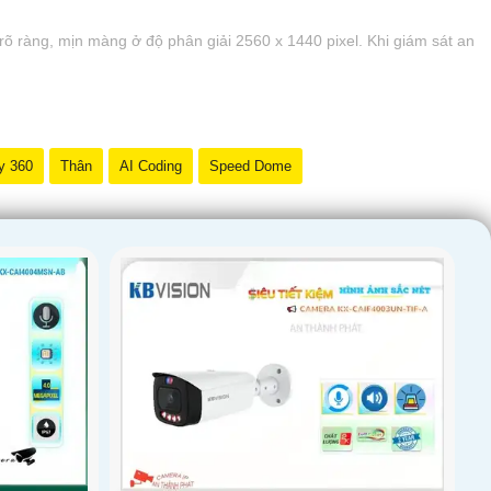
 rõ ràng, mịn màng ở độ phân giải 2560 x 1440 pixel. Khi giám sát an
y 360
Thân
AI Coding
Speed Dome