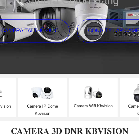
Camera Chính Hãng
P CAMERA TẠI THỦ ĐỨC
CÔNG TY LẮP CAM
Camera Wifi Kbvision
vision
Camera IP Dome
Came
Kbviison
K
CAMERA 3D DNR KBVISION