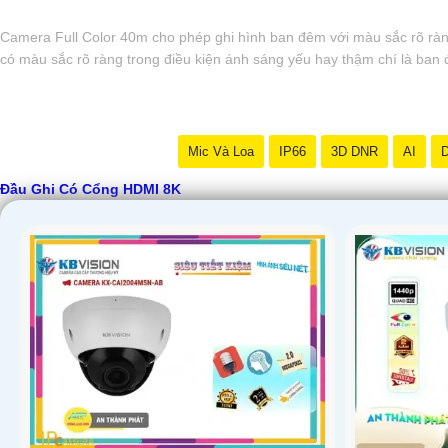
Camera Full Color 40m cho phép ghi hình ban đêm với màu sắc rõ rà
có màu sắc rõ ràng trong điều kiện ánh sáng yếu hay thậm chí là ban
Mic Và Loa
IP66
3D DNR
AI
D
Đầu Ghi Có Cổng HDMI 8K