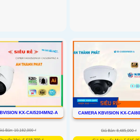
BVISION KX-CAI5204MN2-A
CAMERA KBVISION KX-CAI8
Giá Bán: 10,182,000 ₫
Giá Bán: 8,485,000 ₫