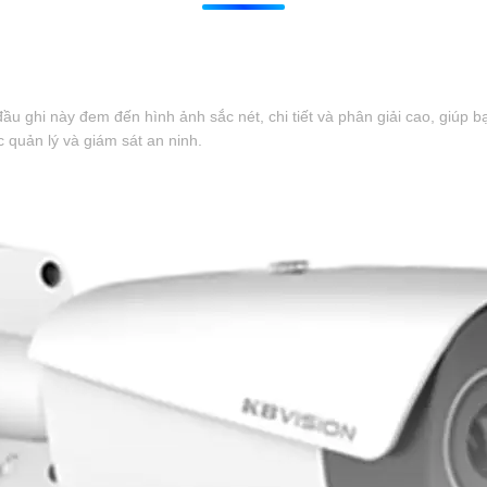
u ghi này đem đến hình ảnh sắc nét, chi tiết và phân giải cao, giúp b
c quản lý và giám sát an ninh.