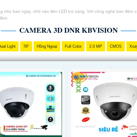
ng như ban ngày, nhờ vào đèn LED trợ sáng. Với công nghệ ban đêm c
 đêm.
CAMERA 3D DNR KBVISION
ual Light
78°
Hồng Ngoại
Full Color
2.0 MP
CMOS
Xoa