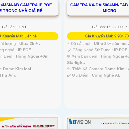
04MSN-AB CAMERA IP POE
CAMERA KX-DAI5004MN-EAB
 TRONG NHÀ GIÁ RẺ
MICRO
Giá Bán: LIÊN HỆ
Giá Bán: 15,238,000 ₫
á Khuyến Mại: Liên hệ
Giá Khuyến Mại: 9,904,70
hất lượng :
Ultra 2k + .
️⚡ Độ sắc nét :
Ultra 2k+ sắc nét .
ng nghệ :
IP POE.
🕉️ Công Nghệ Sử Dụng :
IP POE.
an Đêm :
Hồng Ngoại 40m
❃ Xem ban đêm :
Hồng Ngoại 4
Starlight.
ra
Dome Kim loại.
🔩 Thiết Kế Camera
Dome Kim Lo
Thu Âm.
️✔️ Ưu Điểm :
Công Nghệ AI.