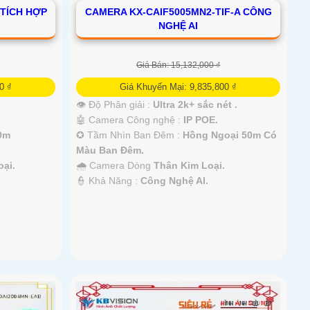
 TÍCH HỢP
CAMERA KX-CAIF5005MN2-TIF-A CÔNG
NGHỆ AI
Giá Bán: 15,132,000 ₫
0 ₫
Giá Khuyến Mại: 9,835,800 ₫
👁 Độ Phân giải :
Ultra 2k+ sắc nét .
🤖️ Camera Công nghệ :
IP POE.
0m
✪ Tầm Nhìn Ban Đêm :
Hồng Ngoại 50m Có
Màu Ban Đêm.
ại.
🌧️ Camera Dòng
Thân Kim Loại.
️👮 Khả Năng :
Công Nghệ AI.