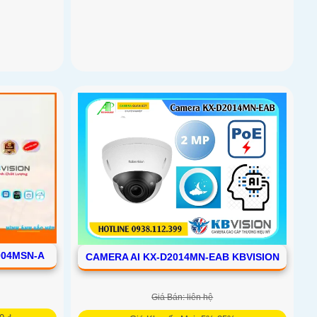
004MSN-A
CAMERA AI KX-D2014MN-EAB KBVISION
Giá Bán: liên hệ