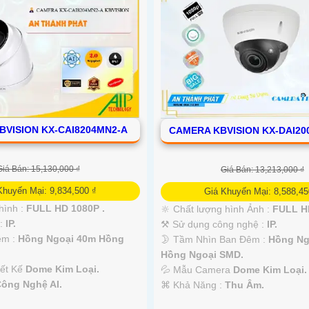
BVISION KX-CAI8204MN2-A
CAMERA KBVISION KX-DAI2
Giá Bán: 15,130,000 ₫
Giá Bán: 13,213,000 ₫
Khuyến Mại: 9,834,500 ₫
Giá Khuyến Mại: 8,588,45
hình :
FULL HD 1080P .
🔆 Chất lượng hình Ảnh :
FULL HD
 :
IP.
⚒ Sử dụng công nghệ :
IP.
êm :
Hồng Ngoại 40m Hồng
🌛 Tầm Nhìn Ban Đêm :
Hồng Ng
Hồng Ngoại SMD.
iết Kế
Dome Kim Loại.
💦 Mẫu Camera
Dome Kim Loại.
ông Nghệ AI.
️⌘ Khả Năng :
Thu Âm.