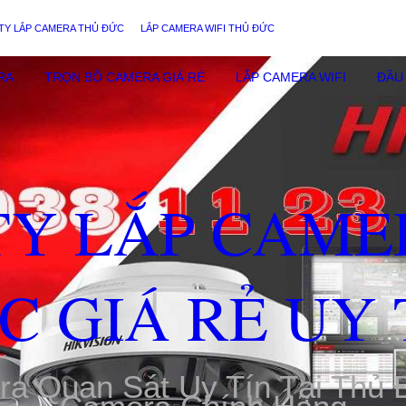
TY LẮP CAMERA THỦ ĐỨC
LẮP CAMERA WIFI THỦ ĐỨC
RA
TRỌN BỘ CAMERA GIÁ RẺ
LẮP CAMERA WIFI
ĐẦU 
TY LẮP CAME
C GIÁ RẺ UY 
ra Quan Sát Uy Tín Tại Thủ