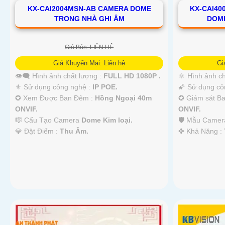
KX-CAI2004MSN-AB CAMERA DOME
KX-CAI40
TRONG NHÀ GHI ÂM
DOME
Giá Bán: LIÊN HỆ
Giá Khuyến Mại: Liên hệ
Gi
👁️‍🗨 Hình ảnh chất lượng :
FULL HD 1080P .
🔆 Hình ảnh c
⚜️ Sử dụng công nghệ :
IP POE.
🌠 Sử dụng cô
✪ Xem Được Ban Đêm :
Hồng Ngoại 40m
✪ Giám sát B
ONVIF.
ONVIF.
🎼️ Cấu Tạo Camera
Dome Kim loại.
🛡 Mẫu Came
️💎 Đặt Điểm :
Thu Âm.
️✤ Khả Năng :