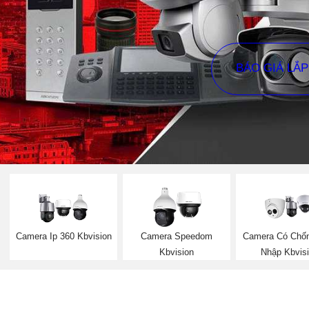
BÁO GIÁ LẮ
Camera Ip 360 Kbvision
Camera Speedom
Camera Có Chố
Kbvision
Nhập Kbvis