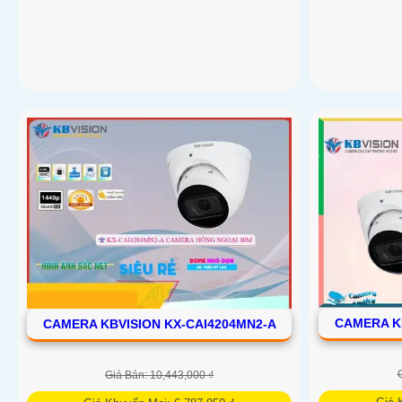
CAMERA K
CAMERA KBVISION KX-CAI4204MN2-A
Giá Bán: 10,443,000 ₫