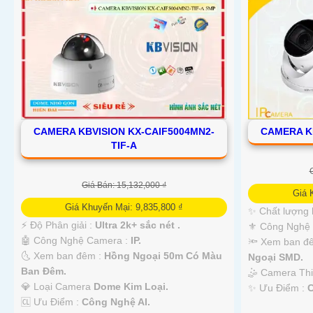
CAMERA KBVISION KX-CAIF5004MN2-
CAMERA K
TIF-A
Giá Bán: 15,132,000 ₫
Giá 
Giá Khuyến Mại: 9,835,800 ₫
✨ Chất lượng 
️⚡ Độ Phân giải :
Ultra 2k+ sắc nét .
⚜️ Công Nghệ
🤖️ Công Nghệ Camera :
IP.
🔦 Xem ban đ
🌜 Xem ban đêm :
Hồng Ngoại 50m Có Màu
Ngoại SMD.
Ban Đêm.
🤹 Camera Th
💎 Loại Camera
Dome Kim Loại.
️✨ Ưu Điểm :
C
️🆑 Ưu Điểm :
Công Nghệ AI.