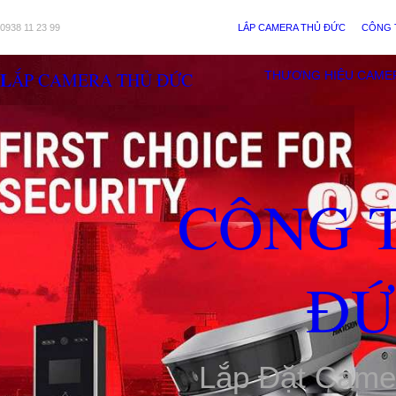
0938 11 23 99
LẮP CAMERA THỦ ĐỨC
CÔNG 
LẮP CAMERA THỦ ĐỨC
THƯƠNG HIỆU CAME
CÔNG 
ĐỨ
Lắp Đặt Came