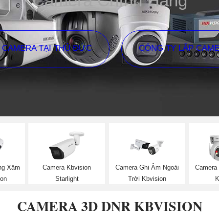
Camera Chính Hãng
P CAMERA TẠI THỦ ĐỨC
CÔNG TY LẮP CAM
ng Xâm
Camera Kbvision
Camera Ghi Âm Ngoài
Camera 
ion
Starlight
Trời Kbvision
K
CAMERA 3D DNR KBVISION