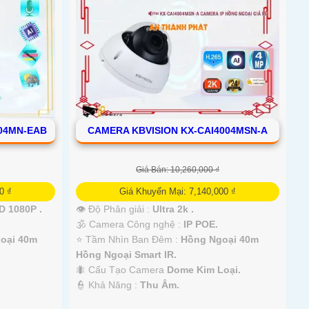
004MN-EAB
CAMERA KBVISION KX-CAI4004MSN-A
Giá Bán: 10,260,000 ₫
0 ₫
Giá Khuyến Mại: 7,140,000 ₫
 1080P .
👁 Độ Phân giải :
Ultra 2k .
🕉️ Camera Công nghệ :
IP POE.
oại 40m
⭐ Tầm Nhìn Ban Đêm :
Hồng Ngoại 40m
Hồng Ngoại Smart IR.
🐜 Cấu Tạo Camera
Dome Kim Loại.
️👮 Khả Năng :
Thu Âm.