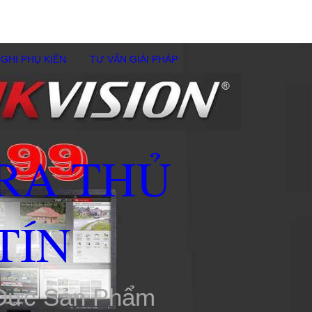
GHI PHỤ KIÊN
TƯ VẤN GIẢI PHÁP
RA THỦ
TÍN
 Đức Sản Phẩm