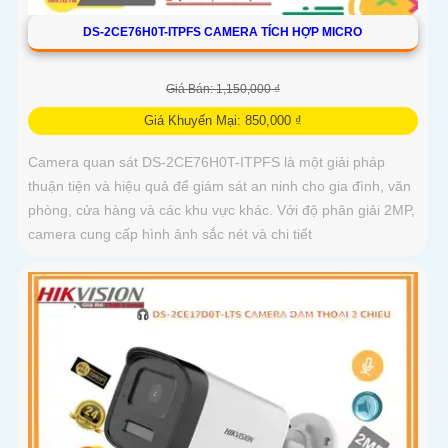
DS-2CE76H0T-ITPFS CAMERA TÍCH HỢP MICRO
Giá Bán: 1,150,000 ₫
Giá Khuyến Mại: 850,000 ₫
Camera quan sát DS-2CE76H0T-ITPFS là một giải pháp
thuận tiện và hiệu quả để giám sát an ninh cho gia đình, văn
phòng, cửa hàng và các khu vực khác. Với độ phân giải 2MP,
camera cung cấp hình ảnh sắc nét và chi tiết