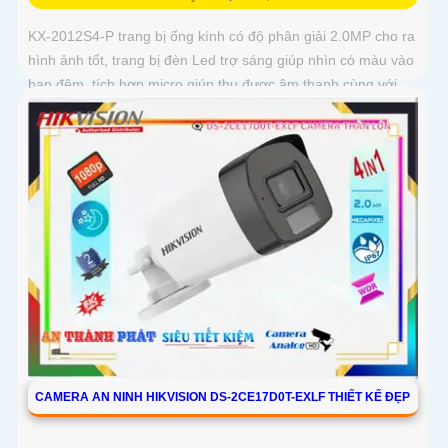
KX-2012S4-P trang bị ống kính có độ phân giải 2.0MP cho ra
hình ảnh tốt, trang bị đèn Led trợ sáng giúp nhìn có màu vào
ban đêm, tích hợp micro giúp thu được âm thanh cùng với
hình ảnh, camera này sẽ sử dụng chung với đầu ghi hình
CAMERA AN NINH HIKVISION DS-2CE17D0T-EXLF THIẾT KẾ ĐẸP