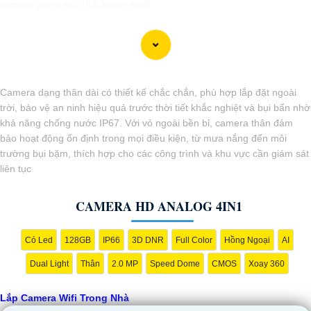
camera giá rẻ mà chất lượng nhất.
Camera dạng thân dài có thiết kế chắc chắn, phù hợp lắp đặt ngoài
trời, bảo vệ an ninh hiệu quả trước thời tiết khắc nghiệt và bụi bẩn nhờ
khả năng chống nước IP67. Với vỏ ngoài bền bỉ, camera thân đảm
bảo hoạt động ổn định trong mọi điều kiện, từ mưa nắng đến môi
trường bụi bặm, thích hợp cho các công trình và khu vực cần giám sát
liên tục
'
CAMERA HD ANALOG 4IN1
Có Led
128GB
IP66
3D DNR
Full Color
Hồng Ngoại
AI
Dual Light
Thân
2.0 MP
Speed Dome
CMOS
Xoay 360
Lắp Camera Wifi Trong Nhà