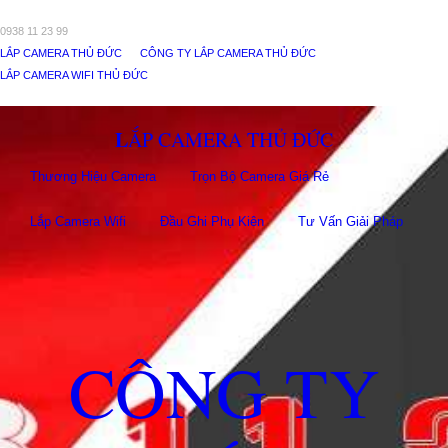
0938 11 23 99
LẮP CAMERA THỦ ĐỨC
CÔNG TY LẮP CAMERA THỦ ĐỨC
LẮP CAMERA WIFI THỦ ĐỨC
LẮP CAMERA THỦ ĐỨC
Thương Hiệu Camera
Trọn Bộ Camera Giá Rẻ
Lắp Camera Wifi
Đầu Ghi Phụ Kiên
Tư Vấn Giải Pháp
CÔNG TY