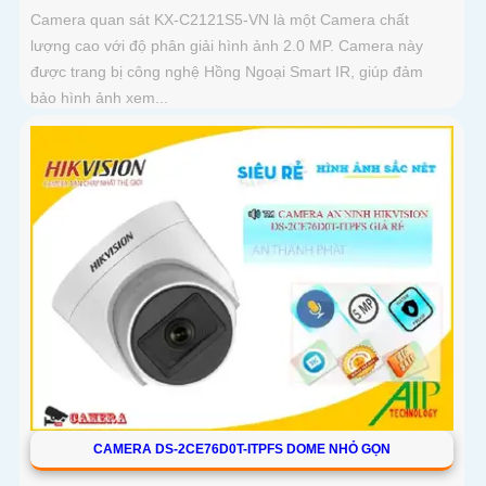
Camera quan sát KX-C2121S5-VN là một Camera chất
lượng cao với độ phân giải hình ảnh 2.0 MP. Camera này
được trang bị công nghệ Hồng Ngoại Smart IR, giúp đảm
bảo hình ảnh xem...
CAMERA DS-2CE76D0T-ITPFS DOME NHỎ GỌN