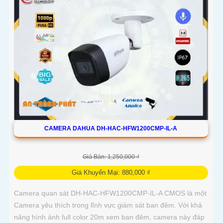
CAMERA DAHUA DH-HAC-HFW1200CMP-IL-A
Giá Bán: 1,250,000 ₫
Giá Khuyến Mại: 880,000 ₫
Camera quan sát DH-HAC-HFW1200CMP-IL-A CMOS là một
Camera yêu thích trong lĩnh vực giám sát ban đêm. Với khả
năng hình ảnh full color 20m xem ban đêm, camera này đáp