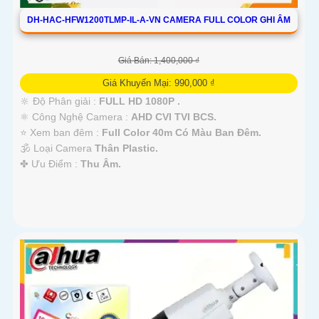
DH-HAC-HFW1200TLMP-IL-A-VN CAMERA FULL COLOR GHI ÂM
Giá Bán: 1,400,000 ₫
Giá Khuyến Mại: 990,000 ₫
🔆 Độ Phân giải :
FULL HD 1080P .
⚛️ Công Nghệ Camera :
AHD CVI TVI BCS.
⭐ Xem ban đêm :
Full Color 40m Có Màu Ban Ðêm.
🕉️ Loại Camera
Thân Plastic.
️✤ Ưu Điểm :
Thu Âm.