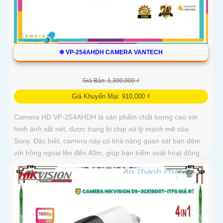
❇ VP-254AHDH CAMERA VANTECH
Giá Bán: 1,300,000 ₫
Giá Khuyến Mại: 910,000 ₫
Camera HD VP-254AHDH là sản phẩm chất lượng cao với
hình ảnh sắt nét, được trang bị chip xử lý mạnh mẽ của
Sony. Đặc biệt, camera này có khả năng quan sát ban đêm
với hồng ngoại lên đến 40m, giúp bạn kiểm soát hoạt động
trong điều kiện thiếu sáng