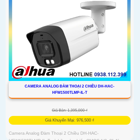
CAMERA ANALOG ĐÀM THOẠI 2 CHIỀU DH-HAC-
HFW1500TLMP-IL-T
Giá Bán: 1,395,000 ₫
Giá Khuyến Mại: 976,500 ₫
Camera Analog Đàm Thoại 2 Chiều DH-HAC-