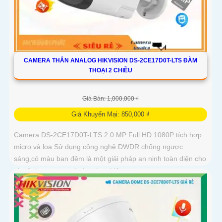
CAMERA THÂN ANALOG HIKVISION DS-2CE17D0T-LTS ĐÀM
THOẠI 2 CHIỀU
Giá Bán: 1,000,000 ₫
Giá Khuyến Mại: 850,000 ₫
Camera DS-2CE17D0T-LTS 2.0 MP Full HD 1080P tích hợp
micro và loa Sử dụng công nghệ DWDR chống ngược
sáng,có màu ban đêm là một giải pháp an ninh toàn diện cho
gia đình, cơ quan và doanh nghiệp