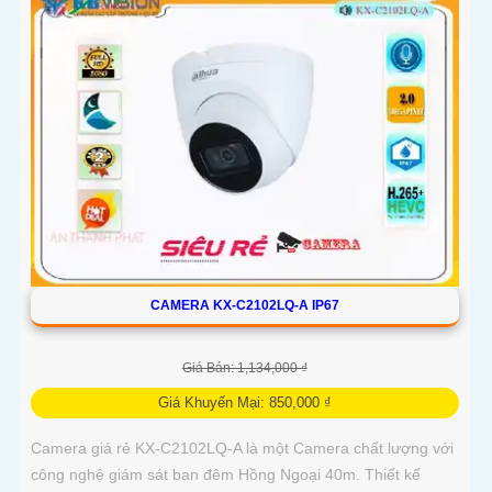
CAMERA KX-C2102LQ-A IP67
Giá Bán: 1,134,000 ₫
Giá Khuyến Mại: 850,000 ₫
Camera giá rẻ KX-C2102LQ-A là một Camera chất lượng với
công nghệ giám sát ban đêm Hồng Ngoại 40m. Thiết kế