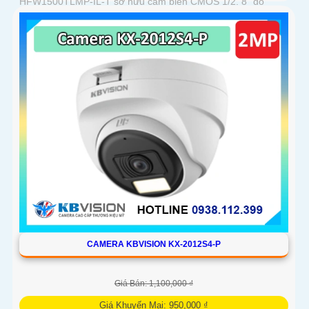
HFW1500TLMP-IL-T sở hữu cảm biến CMOS 1/2. 8” độ
phân giải 5MP cùng tốc độ ghi hình 25/30fps cho hình ảnh rõ
ràng. Ống kính cố định 3
CAMERA KBVISION KX-2012S4-P
Giá Bán: 1,100,000 ₫
Giá Khuyến Mại: 950,000 ₫