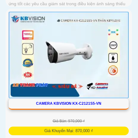
ứng tốt các yêu cầu giám sát trong điều kiện ánh sáng thiếu
CAMERA KBVISION KX-C2121S5-VN
Giá Bán: 970,000 ₫
Giá Khuyến Mại: 870,000 ₫