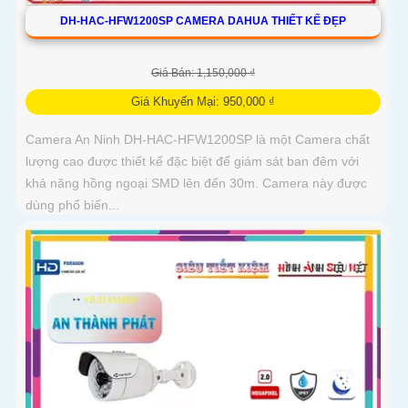
DH-HAC-HFW1200SP CAMERA DAHUA THIẾT KẾ ĐẸP
Giá Bán: 1,150,000 ₫
Giá Khuyến Mại: 950,000 ₫
Camera An Ninh DH-HAC-HFW1200SP là một Camera chất
lượng cao được thiết kế đặc biệt để giám sát ban đêm với
khả năng hồng ngoại SMD lên đến 30m. Camera này được
dùng phổ biến...