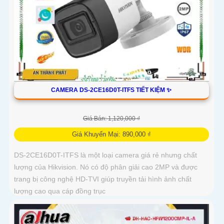
CAMERA DS-2CE16D0T-ITFS TIẾT KIỆM ✨
Giá Bán: 1,120,000 ₫
Giá Khuyến Mại: 890,000 ₫
DS-2CE16D0T-ITFS là một loại camera giá rẻ nhưng chất
lượng của Hikvision. Nó có độ phân giải cao 2MP và được
trang bị công nghệ HD-TVI giúp truyền tải hình ảnh chất
lượng cao qua cáp đồng trục