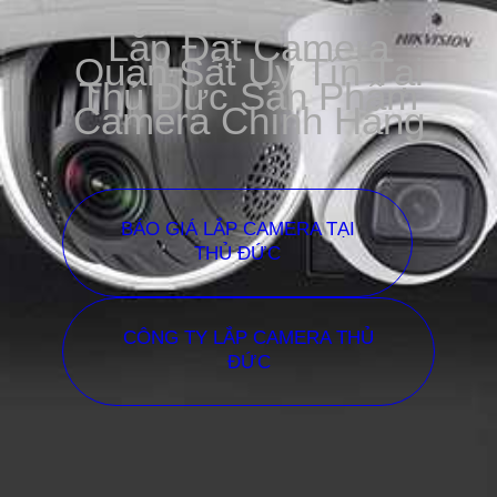
Lắp Đặt Camera
Quan Sát Uy Tín Tại
Thủ Đức Sản Phẩm
Camera Chính Hãng
BÁO GIÁ LẮP CAMERA TẠI
THỦ ĐỨC
CÔNG TY LẮP CAMERA THỦ
ĐỨC