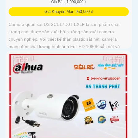
Giá Bán: 1,090,000 ₫
Giá Khuyến Mại: 950,000 ₫
Camera quan sát DS-2CE17D0T-EXLF là sản phẩm chất
lượng cao, được sản xuất bởi xưởng sản xuất camera
chuyên nghiệp. Với thiết kế thân plastic sắt nét, camera
mang đến chất lượng hình ảnh Full HD 1080P sắc nét và
chính xác