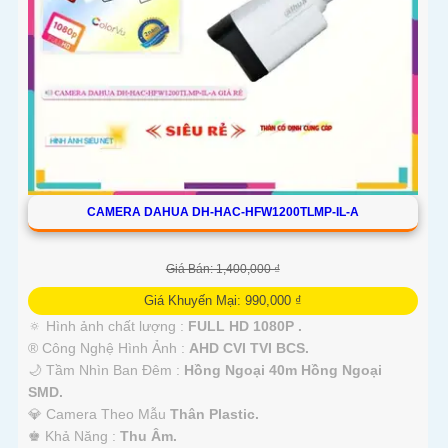
CAMERA DAHUA DH-HAC-HFW1200TLMP-IL-A
Giá Bán: 1,400,000 ₫
Giá Khuyến Mại: 990,000 ₫
🔅 Hình ảnh chất lượng :
FULL HD 1080P .
®️ Công Nghệ Hình Ảnh :
AHD CVI TVI BCS.
🌙 Tầm Nhìn Ban Đêm :
Hồng Ngoại 40m Hồng Ngoại
SMD.
💎 Camera Theo Mẫu
Thân Plastic.
️♚ Khả Năng :
Thu Âm.