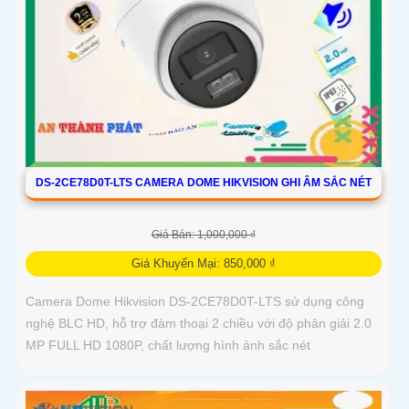
DS-2CE78D0T-LTS CAMERA DOME HIKVISION GHI ÂM SẮC NÉT
Giá Bán: 1,000,000 ₫
Giá Khuyến Mại: 850,000 ₫
Camera Dome Hikvision DS-2CE78D0T-LTS sử dụng công
nghệ BLC HD, hỗ trợ đàm thoại 2 chiều với độ phân giải 2.0
MP FULL HD 1080P, chất lượng hình ảnh sắc nét