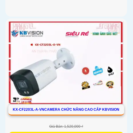
KX-CF2203L-A-VNCAMERA CHỨC NĂNG CAO CẤP KBVISION
Giá Bán: 1,520,000 ₫