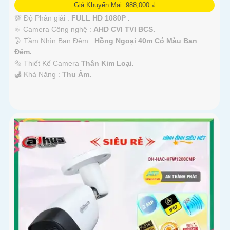
Giá Khuyến Mại: 988,000 ₫
💯 Độ Phân giải :
FULL HD 1080P .
⚛️ Camera Công nghệ :
AHD CVI TVI BCS.
🌛 Tầm Nhìn Ban Đêm :
Hồng Ngoại 40m Có Màu Ban
Đêm.
🔩 Thiết Kế Camera
Thân Kim Loại.
️🛃 Khả Năng :
Thu Âm.