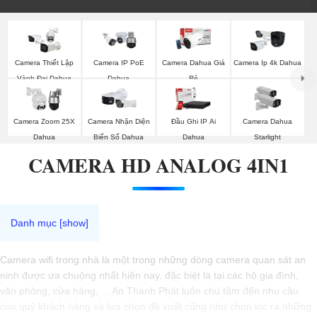
Camera Thiết Lập
Camera IP PoE
Camera Dahua Giá
Camera Ip 4k Dahua
Vành Đai Dahua
Dahua
Rẻ
Camera Zoom 25X
Camera Nhận Diện
Đầu Ghi IP Ai
Camera Dahua
Dahua
Biển Số Dahua
Dahua
Starlight
CAMERA HD ANALOG 4IN1
Camera wifi trong nhà là một trong những dòng camera quan sát an
ninh được ưa chuộng nhất hiện nay, đặc biệt là tại các hộ gia đình,
văn phòng, cửa hàng, ... An Thành Phát luôn chú tâm đến nhu cầu
của quý khách hàng và lựa chọn đề xuất cũng như chọn lọc ra những