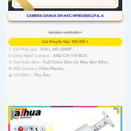
CAMERA DAHUA DH-HAC-HFW1500CLP-IL-A
Giá Bán: 1,400,000 ₫
Giá Khuyến Mại: 990,000 ₫
🔆 Độ Phân giải :
FULL HD 1080P .
®️ Công Nghệ Camera :
AHD CVI TVI BCS.
💡 Xem ban đêm :
Full Color 20m Có Màu Ban Đêm.
⚒ Mẫu Camera
Thân Plastic.
️🔮 Ưu Điểm :
Thu Âm.