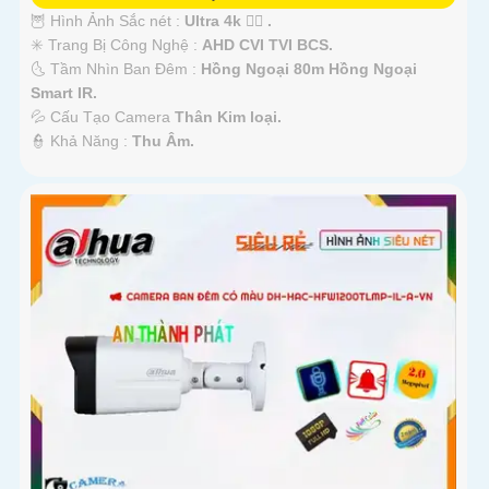
🦉 Hình Ảnh Sắc nét :
Ultra 4k 👍🏾 .
✳️ Trang Bị Công Nghệ :
AHD CVI TVI BCS.
🌜 Tầm Nhìn Ban Đêm :
Hồng Ngoại 80m Hồng Ngoại
Smart IR.
💦 Cấu Tạo Camera
Thân Kim loại.
️👮 Khả Năng :
Thu Âm.