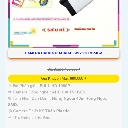
CAMERA DAHUA DH-HAC-HFW1200TLMP-IL-A
Giá Bán: 1,400,000 ₫
Giá Khuyến Mại: 990,000 ₫
🔅 Độ Phân giải :
FULL HD 1080P .
⚒ Camera Công nghệ :
AHD CVI TVI BCS.
❂ Tầm Nhìn Ban Đêm :
Hồng Ngoại 40m Hồng Ngoại
SMD.
🎲 Camera Thiết Kế
Thân Plastic.
️⇝ Khả Năng :
Thu Âm.