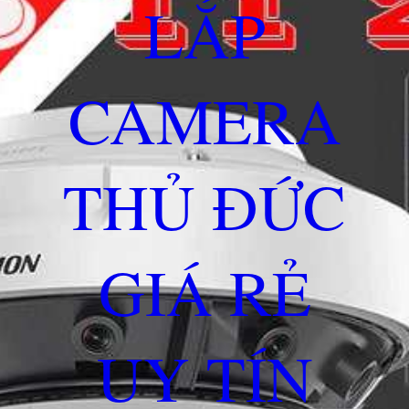
LẮP
CAMERA
THỦ ĐỨC
GIÁ RẺ
UY TÍN