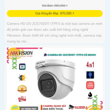
Giá Bán: 980,000 ₫
Giá Khuyến Mại: 870,000 ₫
Camera HD DS-2CE76D0T-ITPFS là một loại camera an ninh
độ phân giải cao được sản xuất bởi hãng công nghệ
Hikvision. Được thiết kế với công nghệ mới nhất, camera này
mang lại các...