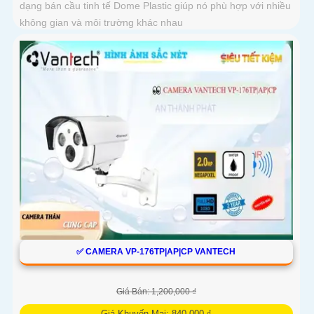
dạng bán cầu tinh tế Dome Plastic giúp nó phù hợp với nhiều
không gian và môi trường khác nhau
✅ CAMERA VP-176TP|AP|CP VANTECH
Giá Bán: 1,200,000 ₫
Giá Khuyến Mại: 840,000 ₫