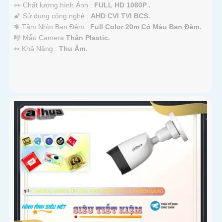
👀 Chất lượng hình Ảnh :
FULL HD 1080P .
🌠 Sử dụng công nghệ :
AHD CVI TVI BCS.
❃ Tầm Nhìn Ban Đêm :
Full Color 20m Có Màu Ban Đêm.
🎼️ Mẫu Camera
Thân Plastic.
️↭ Khả Năng :
Thu Âm.