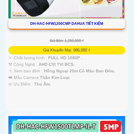
DH-HAC-HFW1200CMP DAHUA TIẾT KIỆM
Giá Bán: 1,250,000 ₫
Giá Khuyến Mại: 986,000 ₫
🔅 Chất lượng hình :
FULL HD 1080P .
⚒ Công Nghệ :
AHD CVI TVI BCS.
🔅 Xem ban đêm :
Hồng Ngoại 20m Có Màu Ban Đêm.
👑 Mẫu Camera
Thân Kim Loại.
️☣️ Ưu Điểm :
Thu Âm.