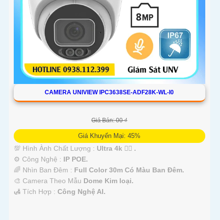
CAMERA UNIVIEW IPC3638SE-ADF28K-WL-I0
'
Giá Bán: 00 ₫
Giá Khuyến Mại: 45%
💯 Hình Ành Chất Lượng :
Ultra 4k 👍🏾 .
⚙ Công Nghệ :
IP POE.
🌈 Nhìn Ban Đêm :
Full Color 30m Có Màu Ban Ðêm.
🎨 Camera Theo Mẫu
Dome Kim loại.
️🛃 Tích Hợp :
Công Nghệ AI.