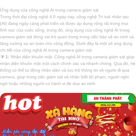
Ứng dụng của công nghệ AI trong camera giám sát
Trong thời đại công nghệ 4.0 ngày nay, công nghệ Trí tuệ nhân tạo
(AI) đang ngày càng phát triển và được áp dụng rộng rãi trong mọi
lĩnh vực của cuộc sống, trong đó, ứng dụng của công nghệ AI trong
camera giám sát đóng vai trò quan trọng trong việc bảo vệ an ninh và
tăng cường sự an toàn cho cộng đồng. Dưới đây là một số ứng dụng
chi tiết của công nghệ AI trong camera giám sát:
🔰
1:
Nhận diện khuôn mặt: Công nghệ AI trong camera giám sát giúp
nhận diện khuôn mặt một cách chính xác và nhanh chóng. Qua đó, hệ
thống có thể tự động nhận diện và lưu trữ thông tin về người đi qua
camera, giúp trong việc giám sát và nhận biết tội phạm, người nghi
ngờ hoặc những người có hành vi đe dọa an ninh.