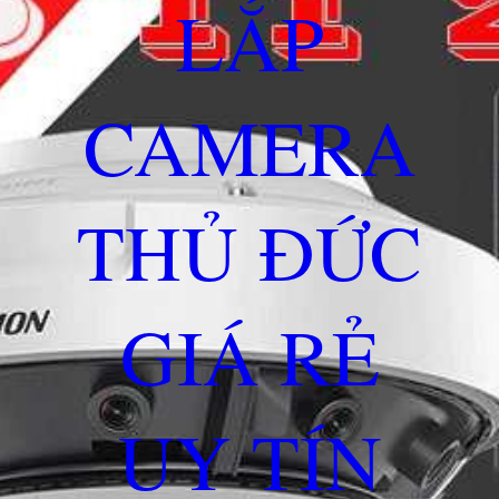
LẮP
CAMERA
THỦ ĐỨC
GIÁ RẺ
UY TÍN