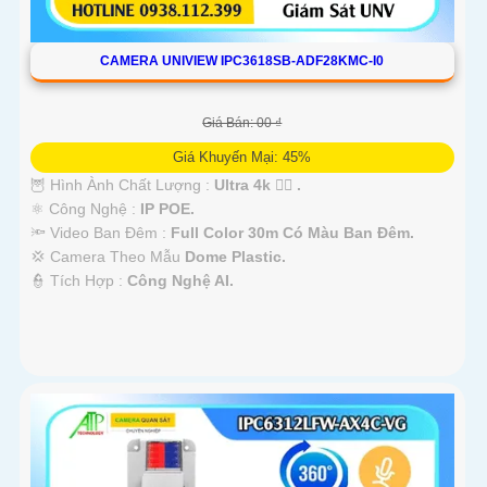
CAMERA UNIVIEW IPC3618SB-ADF28KMC-I0
Giá Bán: 00 ₫
Giá Khuyến Mại: 45%
🦉 Hình Ành Chất Lượng :
Ultra 4k 👍🏾 .
⚛️ Công Nghệ :
IP POE.
🔦 Video Ban Đêm :
Full Color 30m Có Màu Ban Ðêm.
💢 Camera Theo Mẫu
Dome Plastic.
️👮 Tích Hợp :
Công Nghệ AI.