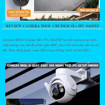
REVIEW CAMERA IMOU CRUISER SE+ IPC-S41FEP
Camera IMOU Cruiser SE+ IPC-S41FEP là một camera an ninh
chất lượng cao với độ phân giải 4MP, cho hình ảnh sắc nét và chi
tiết. Khả năng quay xoay 360 cùng chống nước và bụi bẩn...