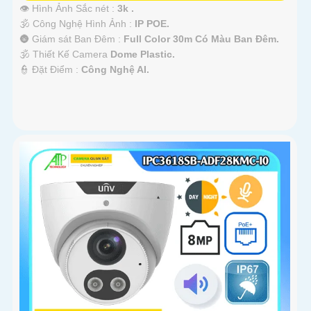
👁 Hình Ảnh Sắc nét :
3k .
🕉️ Công Nghệ Hình Ảnh :
IP POE.
🌚 Giám sát Ban Đêm :
Full Color 30m Có Màu Ban Ðêm.
🕉️ Thiết Kế Camera
Dome Plastic.
️👮 Đặt Điểm :
Công Nghệ AI.