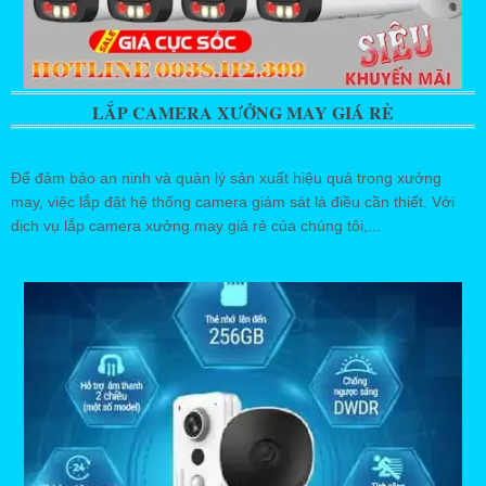
LẮP CAMERA XƯỞNG MAY GIÁ RẺ
Để đảm bảo an ninh và quản lý sản xuất hiệu quả trong xưởng
may, việc lắp đặt hệ thống camera giám sát là điều cần thiết. Với
dịch vụ lắp camera xưởng may giá rẻ của chúng tôi,...