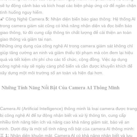
sẽ tự động cảnh báo và kích hoạt các biện pháp ứng cử để ngăn chặn
tình huống nguy hiểm.
🌠 Công Nghệ Camera
5:
Nhận diện biển báo giao thông: Hệ thống AI
trong camera giám sát cũng có khả năng nhận diện và đọc biển báo
giao thông, từ đó cung cấp thông tin chất lượng để cải thiện an toàn
giao thông và giảm tai nạn.
Những ứng dụng của công nghệ AI trong camera giám sát không chỉ
giúp tăng cường an ninh và giảm thiểu tội phạm mà còn đem lại hiệu
quả và tiết kiệm chi phí cho các tổ chức, cộng đồng. Việc áp dụng
công nghệ này sẽ ngày càng phổ biến và cần được khuyến khích để
xây dựng một môi trường số an toàn và hiện đại hơn.
Những Tính Năng Nổi Bật Của Camera AI Thông Minh
Camera AI (Artificial Intelligence) thông minh là loại camera được trang
bị công nghệ AI để tự động nhận biết và xử lý thông tin, cung cấp
nhiều tính năng tiện ích và nâng cao khả năng giám sát, bảo vệ an
ninh. Dưới đây là một số tính năng nổi bật của camera AI thông minh:
♊
1:
Nhận diện khuôn mặt: Camera AI có khả năng nhận biết và lưu