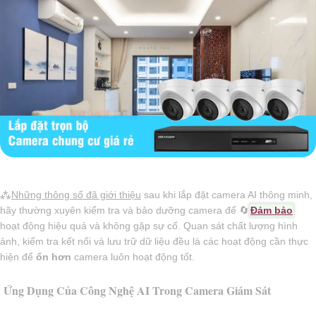
⁂
Những thông số đã giới thiệu
sau khi lắp đặt camera AI thông minh,
hãy thường xuyên kiểm tra và bảo dưỡng camera để 🔄
Đảm bảo
hoạt động hiệu quả và không gặp sự cố. Quan sát chất lượng hình
ảnh, kiểm tra kết nối và lưu trữ dữ liệu đều là các hoạt động cần thực
hiện để
ổn hơn
camera luôn hoạt động tốt.
Ứng Dụng Của Công Nghệ AI Trong Camera Giám Sát