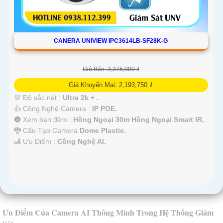
CANERA UNIVIEW IPC3614LB-SF28K-G
Giá Bán: 3,375,000 ₫
Giá Khuyến Mại: 2,193,750 ₫
💯 Độ sắc nét :
Ultra 2k + .
👍 Công Nghệ Camera :
IP POE.
🌚 Xem ban đêm :
Hồng Ngoại 30m Hồng Ngoại Smart IR.
🐉️ Cấu Tạo Camera
Dome Plastic.
️🛃 Ưu Điểm :
Công Nghệ AI.
Ưu Điểm Của Camera AI Thông Minh Trong Hệ Thống Giám