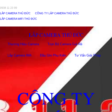
0938 11 23 99
LẮP CAMERA THỦ ĐỨC
CÔNG TY LẮP CAMERA THỦ ĐỨC
LẮP CAMERA WIFI THỦ ĐỨC
LẮP CAMERA THỦ ĐỨC
Thương Hiệu Camera
Trọn Bộ Camera Giá Rẻ
Lắp Camera Wifi
Đầu Ghi Phụ Kiên
Tư Vấn Giải Pháp
CÔNG TY