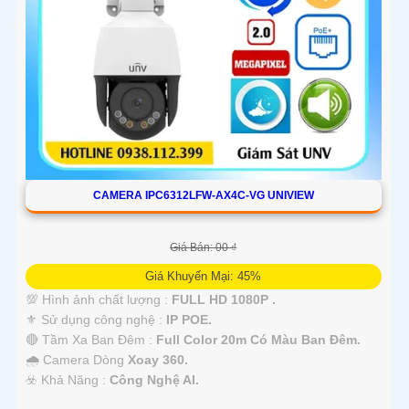
CAMERA IPC6312LFW-AX4C-VG UNIVIEW
Giá Bán: 00 ₫
Giá Khuyến Mại: 45%
💯 Hình ảnh chất lượng :
FULL HD 1080P .
⚜️ Sử dụng công nghệ :
IP POE.
🔴 Tầm Xa Ban Đêm :
Full Color 20m Có Màu Ban Ðêm.
🌧️ Camera Dòng
Xoay 360.
️☣️ Khả Năng :
Công Nghệ AI.