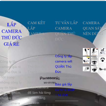
CAM KẾT
TƯ VẤN LẮP
CAMERA
LẮP
LẮP
CAMERA
QUAN SÁT
CAMERA
CAMERA
QUẬN THỦ
NÊN DÙNG
THỦ ĐỨC
THỦ ĐỨC
ĐỨC
GIÁ RẺ
Công ty lắp
Công ty lắp
camera quận
camera wifi
Công ty lắp
Thủ Đức An
QUẬN Thủ
camera giá rẻ
Thành Phát
Đức
tại Thủ Đức là
luôn lấy chất
một trong
lượng sản
những công ty
Báo giá lắp
phẩm camera
uy tín hàng
camera quận
để làm hài lòng
đầu tại tphcm,
Thủ Đức
khách hàng,
chuyên sử
với kinh
dụng camera