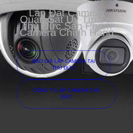
Lắp Đặt Camera
Quan Sát Uy Tín Tại
Thủ Đức Sản Phẩm
Camera Chính Hãng
BÁO GIÁ LẮP CAMERA TẠI
THỦ ĐỨC
CÔNG TY LẮP CAMERA THỦ
ĐỨC