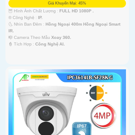
Giá Khuyến Mại: 45%
🦉 Hình Ành Chất Lượng :
FULL HD 1080P .
®️ Công Nghệ :
IP.
🌜 Nhìn Ban Đêm :
Hồng Ngoại 400m Hồng Ngoại Smart
IR.
🎼️ Camera Theo Mẫu
Xoay 360.
️👮 Tích Hợp :
Công Nghệ AI.