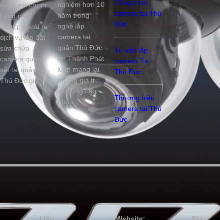
Công trình
nghiệm hơn 10
quan sát chính
camera tại Thủ
năm trong
hãng chất
Đức
nghề lắp
lượng, ngoài ra
camera tại
dịch vụ lắp đặt
quận Thủ Đức
sửa chửa
Tư vấn lắp
An Thành Phát
camera quan
camera Tại
luôn mang lại
sát tại quận
Thủ Đức
những giá trị
Thủ Đức giá rẻ
sử dụng cao
Thương hiệu
nhất.
camera tại Thủ
Đức
Liên
Website:
Địa