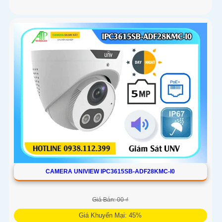
CAMERA UNIVIEW IPC3615SB-ADF28KMC-I0
Giá Bán: 00 ₫
Giá Khuyến Mại: 45%