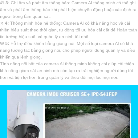
🎁
3:
Ghi âm và phát âm thông báo: Camera AI thông minh có thể ghi
âm và phát âm thông báo khi phát hiện chuyển động hoặc xác định ra
người trong tầm quan sát.
⤭
4:
Thông minh hóa hệ thống: Camera AI có khả năng học và cải
thiện hiệu suất theo thời gian, tự động tối ưu hóa cài đặt để Hoàn toàn
tin tưởng hiệu suất và quản lý an ninh tốt nhất.
₩
5:
Hỗ trợ điều khiển bằng giọng nói: Một số loại camera AI có khả
năng tương tác bằng giọng nói, cho phép người dùng quản lý và điều
khiển qua lệnh giọng.
Tính năng nổi bật của camera AI thông minh không chỉ giúp cải thiện
khả năng giám sát an ninh mà còn tạo ra trải nghiệm người dùng tốt
hơn và tiện lợi hơn trong quản lý và theo dõi mọi lúc mọi nơi.