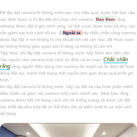
Để lắp đặt camera AI thông minh sao cho hiệu quả, trước hết bạn cần
xác định được vị trí lắp đặt phù hợp cho camera.
Bảo Đảm
rằng
camera được đặt ở góc nhìn rộng, có thể cover được toàn bộ khu vực
cần giám sát một cách tối ưu. 🕉️
Ngoài ra
hãy chắc chắn rằng camera
được lắp đặt ở nơi không bị che khuất bởi vật cản nào, để Hoàn toàn
tin tưởng không gian quan sát rõ ràng và không bị cản trở.
Tiếp theo, khi lắp đặt camera AI thông minh, hãy Nhìn đến đến việc
Chắc chắn
cấp nguồn cho camera một cách ổn định và an toàn.
rằng
rằng nguồn điện dùng cho camera đủ mạnh và ổn định để hoạt
động liên tục, tránh tình trạng mất nguồn làm gián đoạn quá trình ghi
hình.
khi lắp đặt camera AI thông minh, hãy cài đặt và cấu hình phần mềm
điều khiển và giám sát camera một cách chính xác. Đảm bảo rằng
camera được kết nối đúng cách với hệ thống mạng và được cài đặt
các thiết lập phù hợp để có thể theo dõi và kiểm soát từ xa một cách
dễ dàng.