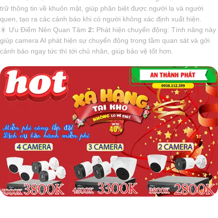
trữ thông tin về khuôn mặt, giúp phân biệt được người lạ và người
quen, tạo ra các cảnh báo khi có người không xác định xuất hiện.
🎇 Ưu Điểm Nên Quan Tâm
2:
Phát hiện chuyển động: Tính năng này
giúp camera AI phát hiện sự chuyển động trong tầm quan sát và gởi
cảnh báo ngay tức thì tới chủ nhân, giúp bảo vệ tốt hơn.