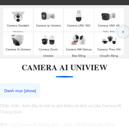
Camera UNV 360
Camera Starlight
Camera Ip Uniview
Camera UNV 4K
Uniview
Siêu Nét
Camera Ai Uniview
Camera Zoom
Camera Wifi Dahua
Camera Theo Dỏi
Uniview
Báo Động
Chuyển Động
CAMERA AI UNIVIEW
Chắc chắn, dưới đây là một tư giới thiệu về dịch vụ Lắp Camera AI
Thông Minh:
📷🌟 Lắp Camera AI Thông Minh - Giám Sát An Ninh Hiệu Quả