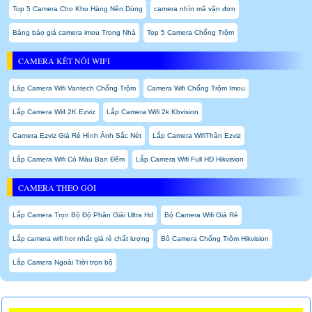
Top 5 Camera Cho Kho Hàng Nên Dùng
camera nhìn mã vận đơn
Bảng báo giá camera imou Trong Nhà
Top 5 Camera Chống Trộm
CAMERA KẾT NỐI WIFI
Lăp Camera Wifi Vantech Chống Trộm
Camera Wifi Chống Trộm Imou
Lắp Camera Wiif 2K Ezviz
Lắp Camera Wifi 2k Kbvision
Camera Ezviz Giá Rẻ Hình Ảnh Sắc Nét
Lắp Camera WifiThân Ezviz
Lắp Camera Wifi Có Màu Ban Đêm
Lắp Camera Wifi Full HD Hikvision
CAMERA THEO GÓI
Lắp Camera Trọn Bộ Độ Phân Giải Ultra Hd
Bộ Camera Wifi Giá Rẻ
Lắp camera wifi hot nhất giá rẻ chất lượng
Bô Camera Chống Trộm Hikvision
Lắp Camera Ngoài Trời trọn bộ