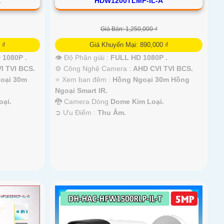
A
HDW1200TLMP-IL-A
Giá Bán: 1,250,000 ₫
 ₫
Giá Khuyến Mại: 890,000 ₫
 1080P .
👁 Độ Phân giải :
FULL HD 1080P .
I TVI BCS.
⚙ Công Nghệ Camera :
AHD CVI TVI BCS.
oại 30m
⭐ Xem ban đêm :
Hồng Ngoại 30m Hồng
Ngoại Smart IR.
ại.
🐉️ Camera Dòng
Dome Kim Loại.
️➲ Ưu Điểm :
Thu Âm.