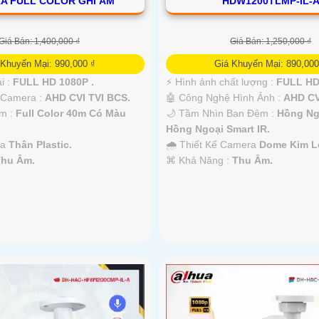
A FULL COLOR GHI ÂM
HDW1200TLMP-IL-
Giá Bán: 1,400,000 ₫
Giá Bán: 1,250,000 ₫
 Khuyến Mại: 990,000 ₫
Giá Khuyến Mại: 890,000
i :
FULL HD 1080P .
️⚡ Hình ảnh chất lượng :
FULL HD
 Camera :
AHD CVI TVI BCS.
🤖️ Công Nghệ Hình Ảnh :
AHD CV
m :
Full Color 40m Có Màu
🌙 Tầm Nhìn Ban Đêm :
Hồng Ng
Hồng Ngoại Smart IR.
ra
Thân Plastic.
🌧️ Thiết Kế Camera
Dome Kim Lo
Thu Âm.
️⌘ Khả Năng :
Thu Âm.