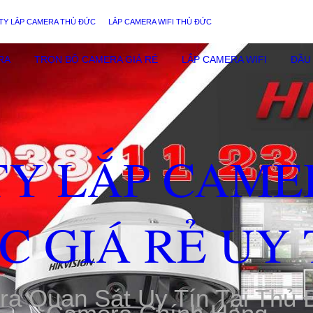
TY LẮP CAMERA THỦ ĐỨC
LẮP CAMERA WIFI THỦ ĐỨC
RA
TRỌN BỘ CAMERA GIÁ RẺ
LẮP CAMERA WIFI
ĐẦU 
TY LẮP CAME
C GIÁ RẺ UY 
ra Quan Sát Uy Tín Tại Thủ