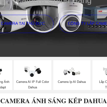
Camera Chính Hãng
P CAMERA TẠI THỦ ĐỨC
CÔNG TY LẮP CAM
ng Ánh
Camera AI IP Full Color
Camera Ip AI Dahua
Lắp 
dapt
Dahua
T
CAMERA ÁNH SÁNG KÉP DAHUA