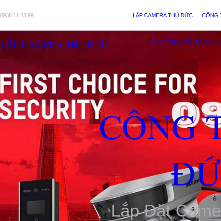
0938 11 23 99
LẮP CAMERA THỦ ĐỨC
CÔNG 
LẮP CAMERA THỦ ĐỨC
THƯƠNG HIỆU CAME
CÔNG 
ĐỨ
Lắp Đặt Came