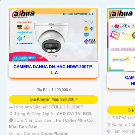
CAMERA DAHUA DH-HAC-HDW1200TP-
IL-A
CAM
'
H
Giá Bán: 1,400,000 ₫
Giá Khuyến Mại: 990,000 ₫
☀️ Hình Ảnh Sắc nét :
FULL HD 1080P .
Giá
⚙ Trang Bị Công Nghệ :
AHD CVI TVI BCS.
🔅 Độ Phân giả
🌚 Tầm Nhìn Ban Đêm :
Full Color 40m Có
⚒ Camera Côn
Màu Ban Đêm.
❂ Tầm Nhìn B
💦 Loại Camera
Dome Plastic.