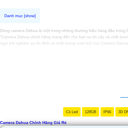
Dòng camera Dahua là một trong những thương hiệu hàng đầu trong lĩn
"Camera Dahua chính hãng mang đến cho bạn sự tin cậy và chất lượng
ngại trải nghiệm sự ổn định và chất lượng vượt trội của Camera Dahu
Có Led
128GB
IP66
3D D
Camera Dahua Chính Hãng Giá Rẻ