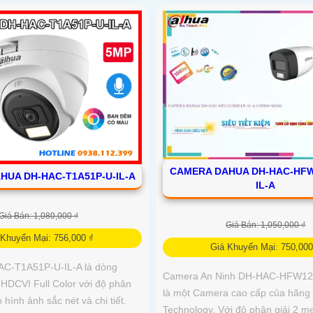
CAMERA DAHUA DH-HAC-HFW
HUA DH-HAC-T1A51P-U-IL-A
IL-A
Giá Bán: 1,080,000 ₫
Giá Bán: 1,050,000 ₫
 Khuyến Mại: 756,000 ₫
Giá Khuyến Mại: 750,000
C-T1A51P-U-IL-A là dòng
Camera An Ninh DH-HAC-HFW12
DCVI Full Color với độ phân
là một Camera cao cấp của hãng
 hình ảnh sắc nét và chi tiết.
Technology. Với độ phân giải 2 me