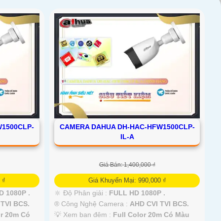
1500CLP-
CAMERA DAHUA DH-HAC-HFW1500CLP-
IL-A
Giá Bán: 1,400,000 ₫
 ₫
Giá Khuyến Mại: 990,000 ₫
 1080P .
🔆 Độ Phân giải :
FULL HD 1080P .
TVI BCS.
®️ Công Nghệ Camera :
AHD CVI TVI BCS.
or 20m Có
💡 Xem ban đêm :
Full Color 20m Có Màu