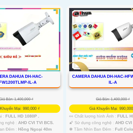
ERA DAHUA DH-HAC-
CAMERA DAHUA DH-HAC-HFW
FW1200TLMP-IL-A
IL-A
Giá Bán: 1,400,000 ₫
Giá Bán: 1,400,000 ₫
 Khuyến Mại: 990,000 ₫
Giá Khuyến Mại: 990,000
i :
FULL HD 1080P .
👀 Chất lượng hình Ảnh :
FULL HD
g nghệ :
AHD CVI TVI BCS.
🌠 Sử dụng công nghệ :
AHD CVI 
an Đêm :
Hồng Ngoại 40m
❃ Tầm Nhìn Ban Đêm :
Full Col