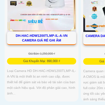
DH-HAC-HDW1200TLMP-IL-A-VN
CAMERA DA
CAMERA GIÁ RẺ GHI ÂM
Giá Bán: 1,250,000 ₫
Giá Khuyến Mại: 890,000 ₫
Giá
Loại Camera HD DH-HAC-HDW1200TLMP-IL-
Camera quan
A-VN là một thiết bị an ninh cao cấp, được
A CMOS là một
thiết kế để giám sát và bảo vệ tài sản của bạn
vực giám sát 
một cách hiệu quả. Với độ phân giải cao, hình
full color 20
ảnh...
ứng tốt các yê
ánh sáng thiế