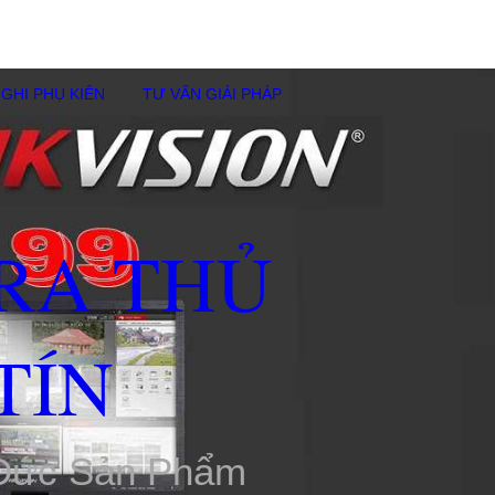
GHI PHỤ KIÊN
TƯ VẤN GIẢI PHÁP
RA THỦ
TÍN
 Đức Sản Phẩm