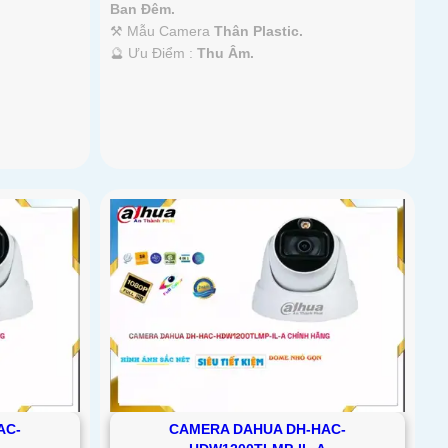
Ban Đêm.
⚒ Mẫu Camera
Thân Plastic.
️🔮 Ưu Điểm :
Thu Âm.
AC-
CAMERA DAHUA DH-HAC-