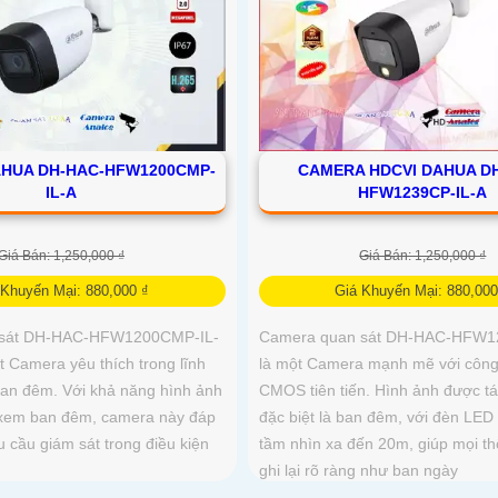
HUA DH-HAC-HFW1200CMP-
CAMERA HDCVI DAHUA D
IL-A
HFW1239CP-IL-A
Giá Bán: 1,250,000 ₫
Giá Bán: 1,250,000 ₫
 Khuyến Mại: 880,000 ₫
Giá Khuyến Mại: 880,000
 sát DH-HAC-HFW1200CMP-IL-
Camera quan sát DH-HAC-HFW1
 Camera yêu thích trong lĩnh
là một Camera mạnh mẽ với côn
ban đêm. Với khả năng hình ảnh
CMOS tiên tiến. Hình ảnh được tái
m xem ban đêm, camera này đáp
đặc biệt là ban đêm, với đèn LED 
u cầu giám sát trong điều kiện
tầm nhìn xa đến 20m, giúp mọi th
u
ghi lại rõ ràng như ban ngày