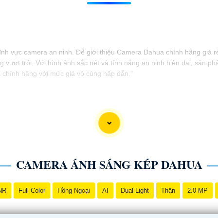
h vực camera an ninh. Để giới thiệu Camera Dahua chính hãng giá rẻ 
 vượt trội. Với hình ảnh sắc nét và tính năng an ninh hiện đại, sản
a chính hãng với mức giá vô cùng hấp dẫn."
CAMERA ÁNH SÁNG KÉP DAHUA
NR
Full Color
Hồng Ngoại
AI
Dual Light
Thân
2.0 MP