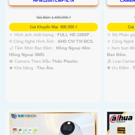
HFW1200TLMP-IL-A
CAMER
Giá Bán: 1,400,000 ₫
Giá Khuyến Mại: 990,000 ₫
Giá
🔅 Hình ảnh chất lượng :
FULL HD 1080P .
🔆 Độ Phân giả
®️ Công Nghệ Hình Ảnh :
AHD CVI TVI BCS.
⚛️ Công Nghệ
🌙 Tầm Nhìn Ban Đêm :
Hồng Ngoại 40m
⭐ Xem ban đê
Hồng Ngoại SMD.
Ban Ðêm.
💎 Camera Theo Mẫu
Thân Plastic.
🕉️ Loại Came
️♚ Khả Năng :
Thu Âm.
️✤ Ưu Điểm :