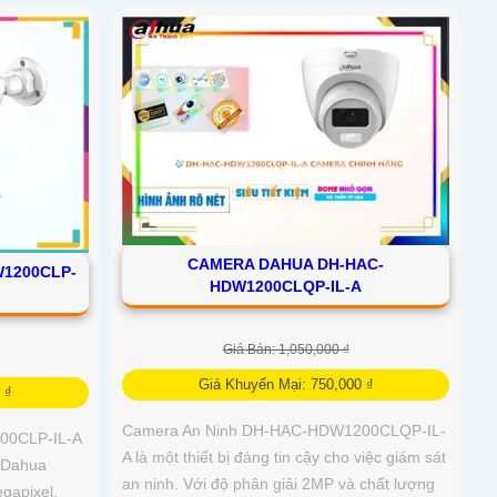
CAMERA DAHUA DH-HAC-
1200CLP-
HDW1200CLQP-IL-A
Giá Bán: 1,050,000 ₫
Giá Khuyến Mại: 750,000 ₫
 ₫
Camera An Ninh DH-HAC-HDW1200CLQP-IL-
00CLP-IL-A
A là một thiết bị đáng tin cậy cho việc giám sát
 Dahua
an ninh. Với độ phân giải 2MP và chất lượng
gapixel,