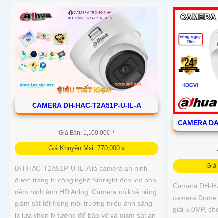
CAMERA DH-HAC-T2A51P-U-IL-A
CAMERA DA
Giá Bán: 1,100,000 ₫
Giá Khuyến Mại: 770,000 ₫
Giá
DH-HAC-T2A51P-U-IL-A là camera an ninh
được trang bị công nghệ Starlight đèn led ban
Camera DH-HA
đêm hình ảnh HD Anlog. Camera có khả năng
camera Dome H
giám sát tốt trong môi trường thiếu ánh sáng
giải 5.0MP, cho
là lựa chọn lý tưởng để bảo vệ và giám sát an