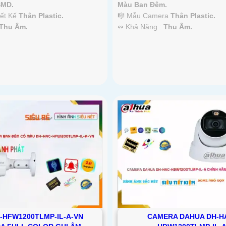
SMD.
Màu Ban Đêm.
iết Kế
Thân Plastic.
🎼️ Mẫu Camera
Thân Plastic.
Thu Âm.
️↭ Khả Năng :
Thu Âm.
-HFW1200TLMP-IL-A-VN
CAMERA DAHUA DH-H