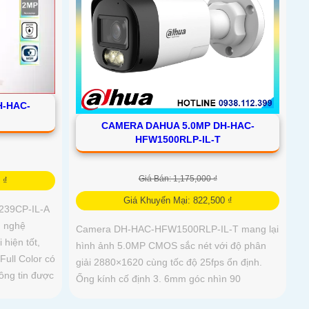
H-HAC-
CAMERA DAHUA 5.0MP DH-HAC-
HFW1500RLP-IL-T
Giá Bán: 1,175,000 ₫
 ₫
Giá Khuyến Mại: 822,500 ₫
239CP-IL-A
g nghệ
Camera DH-HAC-HFW1500RLP-IL-T mang lại
 hiện tốt,
hình ảnh 5.0MP CMOS sắc nét với độ phân
Full Color có
giải 2880×1620 cùng tốc độ 25fps ổn định.
ông tin được
Ống kính cố định 3. 6mm góc nhìn 90