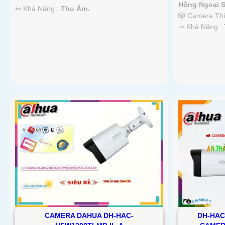
Hồng Ngoại 
️↭ Khả Năng :
Thu Âm.
🎲 Camera Th
️⇝ Khả Năng :
CAMERA DAHUA DH-HAC-
DH-HAC